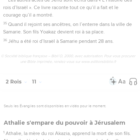
rois d’Israël ». Ce livre raconte tout ce qu’il a fait et le
courage qu’il a montré.
35
Quand il rejoint ses ancêtres, on l’enterre dans la ville de
Samarie. Son fils Yoakaz devient roi à sa place.
36
Jéhu a été roi d’Israël à Samarie pendant 28 ans.
© Société biblique française – Bibli’O, 2000, avec autorisation. Pour vous procurer
une Bible imprimée, rendez-vous sur www.editionsbiblio.fr
2 Rois
11
Seuls les Évangiles sont disponibles en vidéo pour le moment.
Athalie s'empare du pouvoir à Jérusalem
1
Athalie, la mère du roi Akazia, apprend la mort de son fils.