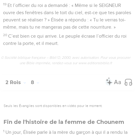
19
Et l’officier du roi a demandé : « Même si le SEIGNEUR
ouvre des fenêtres dans le toit du ciel, est-ce que tes paroles
peuvent se réaliser ? » Élisée a répondu : « Tu le verras toi-
même, mais tu ne mangeras pas de cette nourriture. »
20
C’est bien ce qui arrive. Le peuple écrase l’officier du roi
contre la porte, et il meurt.
© Société biblique française – Bibli’O, 2000, avec autorisation. Pour vous procurer
une Bible imprimée, rendez-vous sur www.editionsbiblio.fr
2 Rois
8
Seuls les Évangiles sont disponibles en vidéo pour le moment.
Fin de l'histoire de la femme de Chounem
1
Un jour, Élisée parle à la mère du garçon à qui il a rendu la