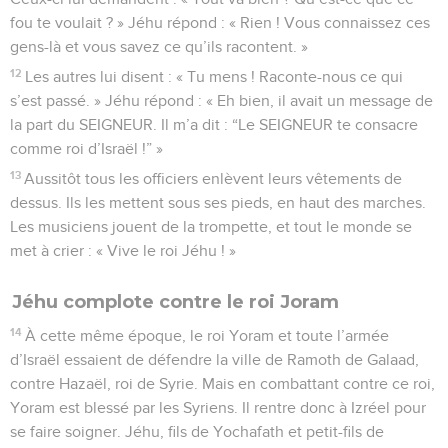
fou te voulait ? » Jéhu répond : « Rien ! Vous connaissez ces
gens-là et vous savez ce qu’ils racontent. »
12
Les autres lui disent : « Tu mens ! Raconte-nous ce qui
s’est passé. » Jéhu répond : « Eh bien, il avait un message de
la part du SEIGNEUR. Il m’a dit : “Le SEIGNEUR te consacre
comme roi d’Israël !” »
13
Aussitôt tous les officiers enlèvent leurs vêtements de
dessus. Ils les mettent sous ses pieds, en haut des marches.
Les musiciens jouent de la trompette, et tout le monde se
met à crier : « Vive le roi Jéhu ! »
Jéhu complote contre le roi Joram
14
À cette même époque, le roi Yoram et toute l’armée
d’Israël essaient de défendre la ville de Ramoth de Galaad,
contre Hazaël, roi de Syrie. Mais en combattant contre ce roi,
Yoram est blessé par les Syriens. Il rentre donc à Izréel pour
se faire soigner. Jéhu, fils de Yochafath et petit-fils de