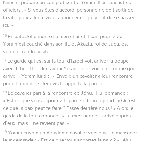
Nimchi, prépare un complot contre Yoram. Il dit aux autres
officiers : « Si vous êtes d’accord, personne ne doit sortir de
la ville pour aller à Izréel annoncer ce qui vient de se passer
ici. »
16
Ensuite Jéhu monte sur son char et il part pour Izréel.
Yoram est couché dans son lit, et Akazia, roi de Juda, est
venu lui rendre visite.
17
Le garde qui est sur la tour d’Izréel voit arriver la troupe
avec Jéhu. Il fait dire au roi Yoram : « Je vois une troupe qui
arrive. » Yoram lui dit : « Envoie un cavalier à leur rencontre
pour demander si leur visite apporte la paix. »
18
Le cavalier part à la rencontre de Jéhu. Il lui demande :
« Est-ce que vous apportez la paix ? » Jéhu répond : « Qu’est-
ce que la paix peut te faire ? Passe derrière nous ! » Alors le
garde de la tour annonce : « Le messager est arrivé auprès
d’eux, mais il ne revient pas. »
19
Yoram envoie un deuxième cavalier vers eux. Le messager
leur demande : « Est-ce que vous apportez la paix ? » Jéhu