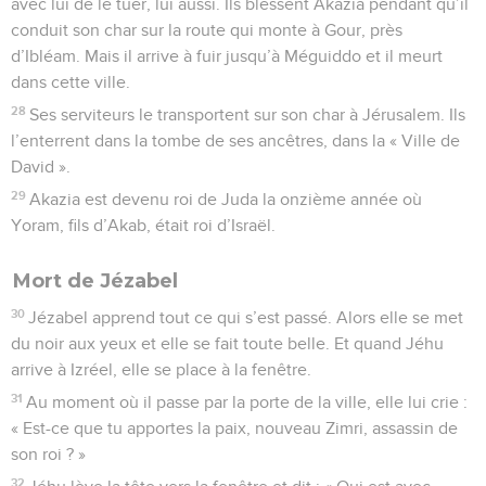
avec lui de le tuer, lui aussi. Ils blessent Akazia pendant qu’il
conduit son char sur la route qui monte à Gour, près
d’Ibléam. Mais il arrive à fuir jusqu’à Méguiddo et il meurt
dans cette ville.
28
Ses serviteurs le transportent sur son char à Jérusalem. Ils
l’enterrent dans la tombe de ses ancêtres, dans la « Ville de
David ».
29
Akazia est devenu roi de Juda la onzième année où
Yoram, fils d’Akab, était roi d’Israël.
Mort de Jézabel
30
Jézabel apprend tout ce qui s’est passé. Alors elle se met
du noir aux yeux et elle se fait toute belle. Et quand Jéhu
arrive à Izréel, elle se place à la fenêtre.
31
Au moment où il passe par la porte de la ville, elle lui crie :
« Est-ce que tu apportes la paix, nouveau Zimri, assassin de
son roi ? »
32