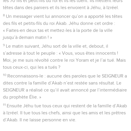
les 70 fils et petit-fils du roi et ils les tuent. Ils mettent leurs
têtes dans des paniers et ils les envoient à Jéhu, à Izréel.
8
Un messager vient lui annoncer qu’on a apporté les têtes
des fils et petits-fils du roi Akab. Jéhu donne cet ordre :
« Faites-en deux tas et mettez-les à la porte de la ville
jusqu’à demain matin ! »
9
Le matin suivant, Jéhu sort de la ville et, debout, il
s’adresse à tout le peuple : « Vous, vous êtes innocents !
Moi, je me suis révolté contre le roi Yoram et je l’ai tué. Mais
tous ceux-ci, qui les a tués ?
10
Reconnaissons-le : aucune des paroles que le SEIGNEUR a
dites contre la famille d’Akab n’est restée sans résultat. Le
SEIGNEUR a réalisé ce qu’il avait annoncé par l’intermédiaire
du prophète Élie. »
11
Ensuite Jéhu tue tous ceux qui restent de la famille d’Akab
à Izréel. Il tue tous les chefs, ainsi que les amis et les prêtres
d’Akab. Il ne laisse personne en vie.