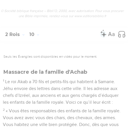
© Société biblique française – Bibli’O, 2000, avec autorisation. Pour vous procurer
une Bible imprimée, rendez-vous sur www.editionsbiblio.fr
2 Rois
10
Seuls les Évangiles sont disponibles en vidéo pour le moment.
Massacre de la famille d'Achab
1
Le roi Akab a 70 fils et petits-fils qui habitent à Samarie.
Jéhu envoie des lettres dans cette ville. Il les adresse aux
chefs d’Izréel, aux anciens et aux gens chargés d’éduquer
les enfants de la famille royale. Voici ce qu’il leur écrit :
2
« Vous êtes responsables des enfants de la famille royale.
Vous avez avec vous des chars, des chevaux, des armes.
Vous habitez une ville bien protégée. Donc, dès que vous