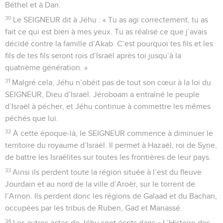
Béthel et à Dan.
30
Le SEIGNEUR dit à Jéhu : « Tu as agi correctement, tu as
fait ce qui est bien à mes yeux. Tu as réalisé ce que j’avais
décidé contre la famille d’Akab. C’est pourquoi tes fils et les
fils de tes fils seront rois d’Israël après toi jusqu’à la
quatrième génération. »
31
Malgré cela, Jéhu n’obéit pas de tout son cœur à la loi du
SEIGNEUR, Dieu d’Israël. Jéroboam a entraîné le peuple
d’Israël à pécher, et Jéhu continue à commettre les mêmes
péchés que lui.
32
À cette époque-là, le SEIGNEUR commence à diminuer le
territoire du royaume d’Israël. Il permet à Hazaël, roi de Syrie,
de battre les Israélites sur toutes les frontières de leur pays.
33
Ainsi ils perdent toute la région située à l’est du fleuve
Jourdain et au nord de la ville d’Aroër, sur le torrent de
l’Arnon. Ils perdent donc les régions de Galaad et du Bachan,
occupées par les tribus de Ruben, Gad et Manassé.
34
Les autres actes de Jéhu sont écrits dans « L’Histoire des