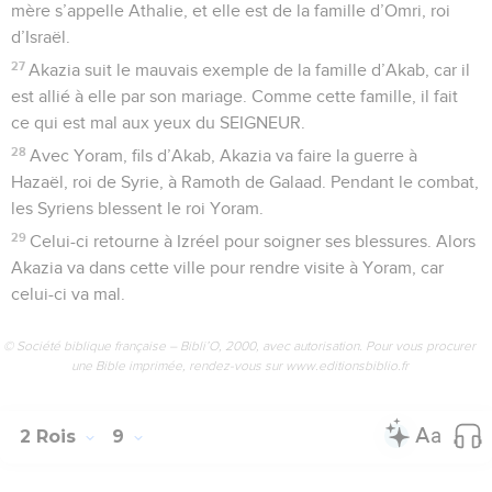
mère s’appelle Athalie, et elle est de la famille d’Omri, roi
d’Israël.
27
Akazia suit le mauvais exemple de la famille d’Akab, car il
est allié à elle par son mariage. Comme cette famille, il fait
ce qui est mal aux yeux du SEIGNEUR.
28
Avec Yoram, fils d’Akab, Akazia va faire la guerre à
Hazaël, roi de Syrie, à Ramoth de Galaad. Pendant le combat,
les Syriens blessent le roi Yoram.
29
Celui-ci retourne à Izréel pour soigner ses blessures. Alors
Akazia va dans cette ville pour rendre visite à Yoram, car
celui-ci va mal.
© Société biblique française – Bibli’O, 2000, avec autorisation. Pour vous procurer
une Bible imprimée, rendez-vous sur www.editionsbiblio.fr
2 Rois
9