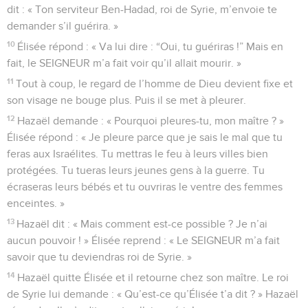
dit : « Ton serviteur Ben-Hadad, roi de Syrie, m’envoie te
demander s’il guérira. »
10
Élisée répond : « Va lui dire : “Oui, tu guériras !” Mais en
fait, le SEIGNEUR m’a fait voir qu’il allait mourir. »
11
Tout à coup, le regard de l’homme de Dieu devient fixe et
son visage ne bouge plus. Puis il se met à pleurer.
12
Hazaël demande : « Pourquoi pleures-tu, mon maître ? »
Élisée répond : « Je pleure parce que je sais le mal que tu
feras aux Israélites. Tu mettras le feu à leurs villes bien
protégées. Tu tueras leurs jeunes gens à la guerre. Tu
écraseras leurs bébés et tu ouvriras le ventre des femmes
enceintes. »
13
Hazaël dit : « Mais comment est-ce possible ? Je n’ai
aucun pouvoir ! » Élisée reprend : « Le SEIGNEUR m’a fait
savoir que tu deviendras roi de Syrie. »
14
Hazaël quitte Élisée et il retourne chez son maître. Le roi
de Syrie lui demande : « Qu’est-ce qu’Élisée t’a dit ? » Hazaël