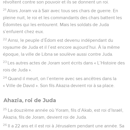
révoltent contre son pouvoir et ils se donnent un roi.
21
Alors Joram va à Saïr avec tous ses chars de guerre. En
pleine nuit, le roi et les commandants des chars battent les
Édomites qui les entourent. Mais les soldats de Juda
s’enfuient chez eux.
22
Ainsi, le peuple d’Édom est devenu indépendant du
royaume de Juda et il l’est encore aujourd’hui. À la même
époque, la ville de Libna se soulève aussi contre Juda.
23
Les autres actes de Joram sont écrits dans « L’Histoire des
rois de Juda ».
24
Quand il meurt, on l’enterre avec ses ancêtres dans la
« Ville de David ». Son fils Akazia devient roi à sa place.
Ahazia, roi de Juda
25
La douzième année où Yoram, fils d’Akab, est roi d’Israël,
Akazia, fils de Joram, devient roi de Juda.
26
Il a 22 ans et il est roi à Jérusalem pendant une année. Sa