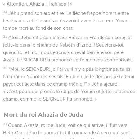
« Attention, Akazia ! Trahison ! »
24
Jéhu prend son arc et tire. La flèche frappe Yoram entre
les épaules et elle sort après avoir traversé le cœur. Yoram
tombe mort au fond de son char.
25
Alors Jéhu dit à son officier Bidcar : « Prends son corps et
jette-le dans le champ de Naboth d’Izréel ! Souviens-toi,
quand toi et moi, nous étions à cheval derrière son père
Akab. Le SEIGNEUR a prononcé cette menace contre Akab :
26
“Moi, le SEIGNEUR, je l’ai vu il n’y a pas longtemps, tu as
fait mourir Naboth et ses fils. Eh bien, je le déclare, je te ferai
payer cet acte dans ce champ même !” » Jéhu ajoute :
« C’est pourquoi prends le corps de Yoram et jette-le dans ce
champ, comme le SEIGNEUR l’a annoncé. »
Mort du roi Ahazia de Juda
27
Quand Akazia, roi de Juda, voit ce qui arrive, il fuit vers
Beth-Gan. Jéhu le poursuit et il commande à ceux qui sont