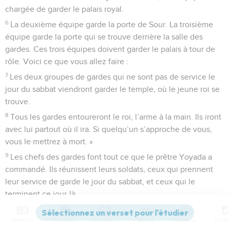
chargée de garder le palais royal.
6
La deuxième équipe garde la porte de Sour. La troisième
équipe garde la porte qui se trouve derrière la salle des
gardes. Ces trois équipes doivent garder le palais à tour de
rôle. Voici ce que vous allez faire :
7
Les deux groupes de gardes qui ne sont pas de service le
jour du sabbat viendront garder le temple, où le jeune roi se
trouve.
8
Tous les gardes entoureront le roi, l’arme à la main. Ils iront
avec lui partout où il ira. Si quelqu’un s’approche de vous,
vous le mettrez à mort. »
9
Les chefs des gardes font tout ce que le prêtre Yoyada a
commandé. Ils réunissent leurs soldats, ceux qui prennent
leur service de garde le jour du sabbat, et ceux qui le
terminent ce jour-là.
10
Puis ils vont trouver le grand-prêtre. Yoyada leur donne les
Contenus
Versions
Commentaires
Strong
Dictionnaire
lances et les boucliers du roi David qui se trouvent dans le