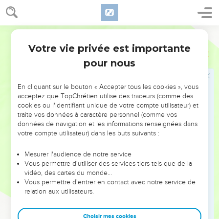
mangions.” Mais elle l’a caché. »
30
Quand le roi entend les paroles de cette femme, il déchire
ses vêtements. Comme il est sur le mur de la ville, les
Parole de Vie
habitants peuvent voir que par-dessous, il porte un habit
Votre vie privée est importante
2 Rois
6
grossier directement sur le corps.
pour nous
31
Le roi dit alors : « Que Dieu me punisse très sévèrement si
ce soir, Élisée, fils de Chafath, a encore la tête sur les
En cliquant sur le bouton « Accepter tous les cookies », vous
épaules ! »
acceptez que TopChrétien utilise des traceurs (comme des
cookies ou l'identifiant unique de votre compte utilisateur) et
traite vos données à caractère personnel (comme vos
Élisée annonce la fin de la famine
données de navigation et les informations renseignées dans
32
votre compte utilisateur) dans les buts suivants :
Pendant ce temps, Élisée et les anciens de la ville sont
réunis chez lui. Le roi lui envoie un messager. Mais avant
Mesurer l'audience de notre service
que celui-ci arrive, Élisée dit aux anciens : « Vous voyez, cet
Vous permettre d'utiliser des services tiers tels que de la
assassin envoie quelqu’un pour me couper la tête. Faites
vidéo, des cartes du monde…
attention ! Dès que cet homme arrivera, fermez la porte et
Vous permettre d'entrer en contact avec notre service de
relation aux utilisateurs.
empêchez-le d’entrer ! D’ailleurs, nous entendons déjà son
maître qui arrive derrière lui. »
Choisir mes cookies
33
Élisée est encore en train de parler quand le roi arrive. Il