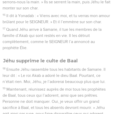
serrons-nous la main. » Ils se serrent la main, puis Jéhu le fait
monter sur son char.
16
Il dit à Yonadab : « Viens avec moi, et tu verras mon amour
brûlant pour le SEIGNEUR. » Et il l’emmène sur son char.
17
Quand Jéhu arrive à Samarie, il tue les membres de la
famille d’Akab qui sont restés en vie. Il les détruit
complètement, comme le SEIGNEUR l’a annoncé au
prophète Élie.
Jéhu supprime le culte de Baal
18
Ensuite Jéhu rassemble tous les habitants de Samarie. Il
leur dit : « Le roi Akab a adoré le dieu Baal. Pourtant, ce
n’était rien. Moi, Jéhu, je l’adorerai beaucoup plus que lui.
19
Maintenant, réunissez auprès de moi tous les prophètes
de Baal, tous ceux qui l’adorent, ainsi que ses prêtres.
Personne ne doit manquer. Oui, je veux offrir un grand
sacrifice à Baal, et tous les absents devront mourir. » Jéhu
agit ainsi par ruse, pour faire disparaître ceux qui adorent