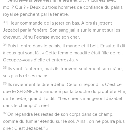
Jéhu lève la tête vers la fenêtre et dit : « Qui est avec
moi ? Qui ? » Deux ou trois hommes de confiance du palais
royal se penchent par la fenêtre.
33
Il leur commande de la jeter en bas. Alors ils jettent
Jézabel par la fenêtre. Son sang jaillit sur le mur et sur les
chevaux. Jéhu l’écrase avec son char.
34
Puis il entre dans le palais, il mange et il boit. Ensuite il dit
à ceux qui sont là : « Cette femme maudite était fille de roi.
Occupez-vous d’elle et enterrez-la. »
35
Ils vont l’enterrer, mais ils trouvent seulement son crâne,
ses pieds et ses mains.
36
Ils reviennent le dire à Jéhu. Celui-ci répond : « C’est ce
que le SEIGNEUR a annoncé par la bouche du prophète Élie,
de Tichebé, quand il a dit : “Les chiens mangeront Jézabel
dans le champ d’Izréel.
37
On répandra les restes de son corps dans ce champ,
comme du fumier étendu sur le sol. Ainsi, on ne pourra plus
dire : C’est Jézabel.” »