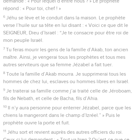
demande : « Pour lequel d’entre nous ? » Le prophète
répond : « Pour toi, chef ! »
6
Jéhu se lève et le conduit dans la maison. Le prophète
verse l’huile sur sa tête en lui disant : « Voici ce que dit le
SEIGNEUR, Dieu d’Israël : “Je te consacre pour être roi de
mon peuple Israël.
7
Tu feras mourir les gens de la famille d’Akab, ton ancien
maître. Ainsi, je vengerai tous les prophètes et tous mes
autres serviteurs que sa femme Jézabel a fait tuer.
8
Toute la famille d’Akab mourra. Je supprimerai tous les
hommes de chez lui, esclaves ou hommes libres en Israël.
9
Je traiterai sa famille comme j’ai traité celle de Jéroboam,
fils de Nebath, et celle de Bacha, fils d’Ahia.
10
Il n’y aura personne pour enterrer Jézabel, parce que les
chiens la mangeront dans le champ d’Izréel.” » Puis le
prophète ouvre la porte et fuit.
11
Jéhu sort et revient auprès des autres officiers du roi.
Ceux-ci lui demandent : « Tout va bien ? Qu’est-ce que ce