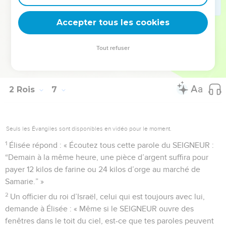
dit : « C’est le SEIGNEUR qui nous envoie tous ces malheurs !
Accepter tous les cookies
Qu’est-ce que je peux encore espérer de lui ? »
© Société biblique française – Bibli’O, 2000, avec autorisation. Pour vous procurer
Tout refuser
une Bible imprimée, rendez-vous sur www.editionsbiblio.fr
2 Rois
7
Seuls les Évangiles sont disponibles en vidéo pour le moment.
1
Élisée répond : « Écoutez tous cette parole du SEIGNEUR :
“Demain à la même heure, une pièce d’argent suffira pour
payer 12 kilos de farine ou 24 kilos d’orge au marché de
Samarie.” »
2
Un officier du roi d’Israël, celui qui est toujours avec lui,
demande à Élisée : « Même si le SEIGNEUR ouvre des
fenêtres dans le toit du ciel, est-ce que tes paroles peuvent