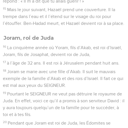
répond : « Il m’a dit que tu allais guérir ! »
15
Mais le jour suivant, Hazaël prend une couverture. Il la
trempe dans l’eau et il l’étend sur le visage du roi pour
l’étouffer. Ben-Hadad meurt, et Hazaël devient roi à sa place.
Joram, roi de Juda
16
La cinquième année où Yoram, fils d’Akab, est roi d’Israël,
Joram, fils de Josaphat, devient roi de Juda,
17
à l’âge de 32 ans. Il est roi à Jérusalem pendant huit ans.
18
Joram se marie avec une fille d’Akab. Il suit le mauvais
exemple de la famille d’Akab et des rois d’Israël. Il fait ce qui
est mal aux yeux du SEIGNEUR.
19
Pourtant le SEIGNEUR ne veut pas détruire le royaume de
Juda. En effet, voici ce qu’il a promis à son serviteur David : il
y aura toujours quelqu’un de ta famille pour te succéder, à
toi et à tes fils.
20
Pendant que Joram est roi de Juda, les Édomites se