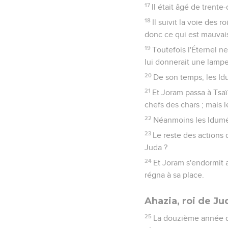
17
Il était âgé de trent
18
Il suivit la voie des r
donc ce qui est mauvais
19
Toutefois l'Éternel ne
lui donnerait une lampe 
20
De son temps, les Idu
21
Et Joram passa à Tsaïr
chefs des chars ; mais l
22
Néanmoins les Idumée
23
Le reste des actions d
Juda ?
24
Et Joram s'endormit a
régna à sa place.
Ahazia, roi de Ju
25
La douzième année de 