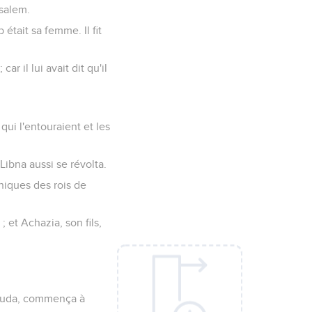
usalem.
b était sa femme. Il fit
r il lui avait dit qu'il
 qui l'entouraient et les
ibna aussi se révolta.
oniques des rois de
 et Achazia, son fils,
e Juda, commença à