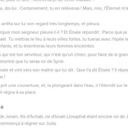
Va, dis-lui : Certainement, tu en relèveras ! Mais, moi, l'Éternel m
arrêta sur lui son regard très longtemps, et pleura.
urquoi mon seigneur pleure-t-il ? Et Élisée répondit : Parce que je
aël. Tu mettras le feu à leurs villes fortes, tu tueras avec l'épée 
enfants, et tu éventreras leurs femmes enceintes.
 qui est ton serviteur, qui n'est qu'un chien, pour faire de si gra
 montré que tu seras roi de Syrie.
sée et vint vers son maître qui lui dit : Que t'a dit Élisée ? Il répond
s !
 prit une couverture, et, la plongeant dans l'eau, il l'étendit sur
l régna à sa place.
da
 Joram, fils d'Achab, roi d'Israël (Josaphat étant encore roi de J
 commença à régner sur Juda.