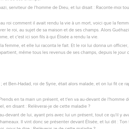
éhazi, serviteur de l'homme de Dieu, et lui disait : Raconte-moi t
au roi comment il avait rendu la vie à un mort, voici que la femme 
plorer le roi, au sujet de sa maison et de ses champs. Alors Guéhazi
mme, et c'est ici son fils à qui Élisée a rendu la vie.
la femme, et elle lui raconta le fait. Et le roi lui donna un officier, 
appartient, même tous les revenus de ses champs, depuis le jour où
; et Ben-Hadad, roi de Syrie, était alors malade, et on lui fit ce 
 : Prends en ta main un présent, et t'en va au-devant de l'homme d
l, en disant : Relèverai-je de cette maladie ?
au-devant de lui, ayant pris avec lui un présent, tout ce qu'il y 
ameaux. Il vint donc se présenter devant Élisée, et lui dit : Ton 
oi, pour te dire : Relèverai-je de cette maladie ?