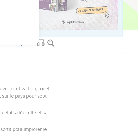
tres au ciel, cela
 mangeras point.
ève-toi et va-t'en, toi et
t sur le pays pour sept
 était allée, elle et sa
sortit pour implorer le