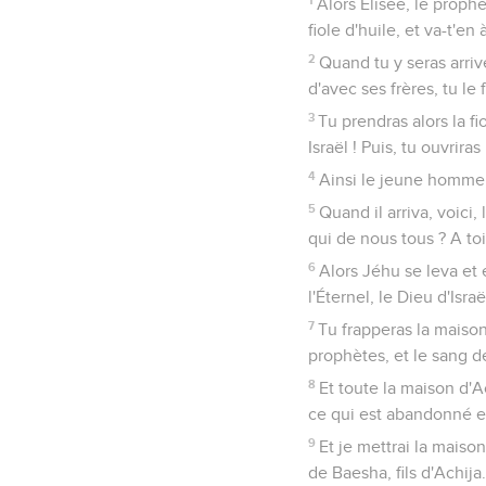
Alors Élisée, le prophè
fiole d'huile, et va-t'e
2
Quand tu y seras arrivé
d'avec ses frères, tu l
3
Tu prendras alors la fiol
Israël ! Puis, tu ouvriras
4
Ainsi le jeune homme,
5
Quand il arriva, voici, 
qui de nous tous ? A toi
6
Alors Jéhu se leva et e
l'Éternel, le Dieu d'Israë
7
Tu frapperas la maison
prophètes, et le sang de
8
Et toute la maison d'A
ce qui est abandonné en
9
Et je mettrai la mais
de Baesha, fils d'Achija.