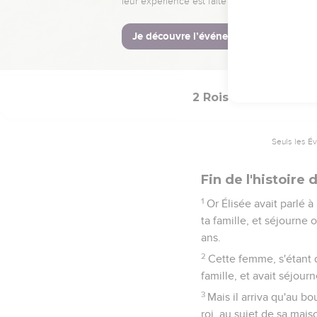
19
L'officier avait répo
arriverait-il ? Et l'hom
20
Il lui en arriva donc a
2 Rois
8
Seuls les É
Fin de l'histoir
1
Or Élisée avait parlé à 
ta famille, et séjourne 
ans.
2
Cette femme, s'étant d
famille, et avait séjour
3
Mais il arriva qu'au bo
roi, au sujet de sa mai