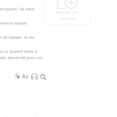
 Jérusalem. Sa mère
Ajouter une
Ajouter une
Ajouter une
Ajouter une
Ajouter une
colonne
colonne
colonne
colonne
colonne
 comme la maison
h de Galaad ; et les
s lui avaient faites à
Juda, descendit pour voir