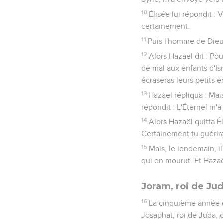
10
Élisée lui répondit : 
certainement.
11
Puis l'homme de Dieu 
12
Alors Hazaël dit : Po
de mal aux enfants d'Isr
écraseras leurs petits 
13
Hazaël répliqua : Mais
répondit : L'Éternel m'a
14
Alors Hazaël quitta Éli
Certainement tu guérira
15
Mais, le lendemain, il
qui en mourut. Et Hazaë
Joram, roi de Ju
16
La cinquième année de
Josaphat, roi de Juda,