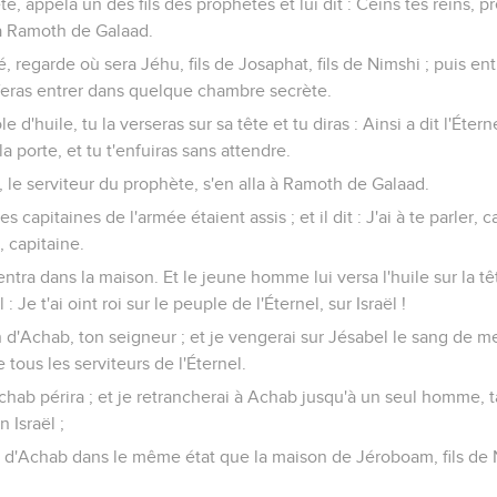
te, appela un des fils des prophètes et lui dit : Ceins tes reins, 
n à Ramoth de Galaad.
, regarde où sera Jéhu, fils de Josaphat, fils de Nimshi ; puis entre
e feras entrer dans quelque chambre secrète.
e d'huile, tu la verseras sur sa tête et tu diras : Ainsi a dit l'Éternel
 la porte, et tu t'enfuiras sans attendre.
 le serviteur du prophète, s'en alla à Ramoth de Galaad.
les capitaines de l'armée étaient assis ; et il dit : J'ai à te parler, 
, capitaine.
ntra dans la maison. Et le jeune homme lui versa l'huile sur la tête,
l : Je t'ai oint roi sur le peuple de l'Éternel, sur Israël !
 d'Achab, ton seigneur ; et je vengerai sur Jésabel le sang de me
 tous les serviteurs de l'Éternel.
chab périra ; et je retrancherai à Achab jusqu'à un seul homme, t
 Israël ;
on d'Achab dans le même état que la maison de Jéroboam, fils de 