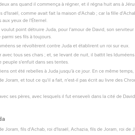
e-deux ans quand il commença à régner, et il régna huit ans à Jér
ois d'Israël, comme avait fait la maison d'Achab ; car la fille d'Acha
 aux yeux de l'Éternel.
 voulut point détruire Juda, pour l'amour de David, son serviteur ; ca
parmi ses fils à toujours.
méens se révoltèrent contre Juda et établirent un roi sur eux.
 avec tous ses chars ; et, se levant de nuit, il battit les Iduméens
e peuple s'enfuit dans ses tentes.
ns ont été rebelles à Juda jusqu'à ce jour. En ce même temps, L
e Joram, et tout ce qu'il a fait, n'est-il pas écrit au livre des Chr
vec ses pères, avec lesquels il fut enseveli dans la cité de David ;
da
Joram, fils d'Achab, roi d'Israël, Achazia, fils de Joram, roi d