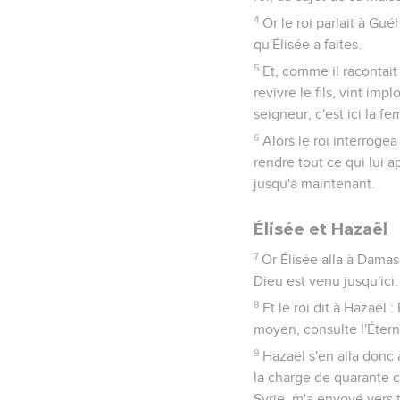
4
Or le roi parlait à Gu
qu'Élisée a faites.
5
Et, comme il racontait 
revivre le fils, vint im
seigneur, c'est ici la fe
6
Alors le roi interrogea 
rendre tout ce qui lui 
jusqu'à maintenant.
Élisée et Hazaël
7
Or Élisée alla à Damas 
Dieu est venu jusqu'ici.
8
Et le roi dit à Hazaël
moyen, consulte l'Éterne
9
Hazaël s'en alla donc 
la charge de quarante ch
Syrie, m'a envoyé vers t