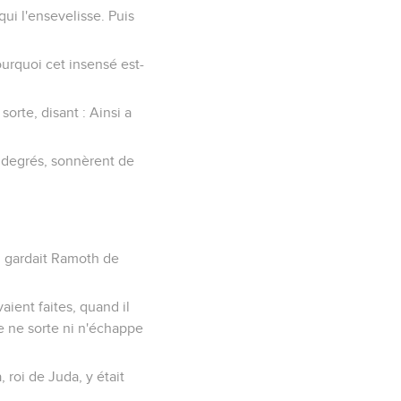
ui l'ensevelisse. Puis
Pourquoi cet insensé est-
 sorte, disant : Ainsi a
es degrés, sonnèrent de
am gardait Ramoth de
vaient faites, quand il
ne ne sorte ni n'échappe
, roi de Juda, y était