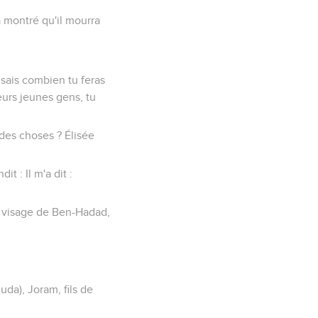
'a montré qu'il mourra
 sais combien tu feras
leurs jeunes gens, tu
ndes choses ? Élisée
it : Il m'a dit :
 le visage de Ben-Hadad,
uda), Joram, fils de