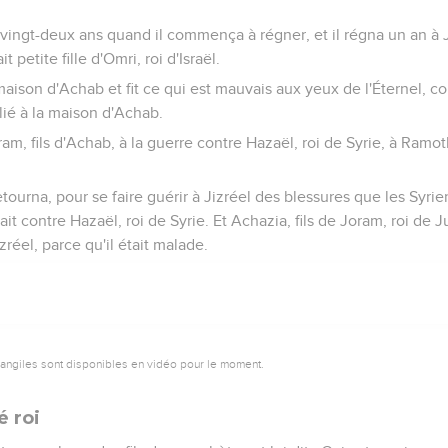
 vingt-deux ans quand il commença à régner, et il régna un an à
it petite fille d'Omri, roi d'Israël.
la maison d'Achab et fit ce qui est mauvais aux yeux de l'Éternel,
allié à la maison d'Achab.
oram, fils d'Achab, à la guerre contre Hazaël, roi de Syrie, à Ramot
.
etourna, pour se faire guérir à Jizréel des blessures que les Syrien
t contre Hazaël, roi de Syrie. Et Achazia, fils de Joram, roi de 
zréel, parce qu'il était malade.
vangiles sont disponibles en vidéo pour le moment.
é roi