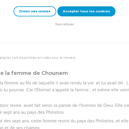
ndu à l'homme de Dieu : Quand l'Éternel ferait maintenant des fenê
Accepter tous les cookies
Choisir mes cookies
me de Dieu avait dit : Voici, tu le verras de tes yeux, mais tu n'en
insi ; car le peuple l'écrasa à la porte, et il en mourut.
Tout refuser
vangiles sont disponibles en vidéo pour le moment.
e de la femme de Chounem
la femme au fils de laquelle il avait rendu la vie, et lui avait dit : L
où tu pourras. Car l'Éternel a appelé la famine ; et même elle vien
onc levée, avait fait selon la parole de l'homme de Dieu. Elle s'en
né sept ans au pays des Philistins.
ut des sept ans, cette femme revint du pays des Philistins, et elle 
son et de ses champs.