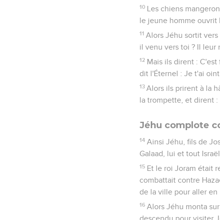
10
Les chiens mangeront 
le jeune homme ouvrit la
11
Alors Jéhu sortit vers 
il venu vers toi ? Il le
12
Mais ils dirent : C'est
dit l'Éternel : Je t'ai oint
13
Alors ils prirent à la
la trompette, et dirent :
Jéhu complote co
14
Ainsi Jéhu, fils de J
Galaad, lui et tout Israë
15
Et le roi Joram était 
combattait contre Hazaë
de la ville pour aller en
16
Alors Jéhu monta sur s
descendu pour visiter 