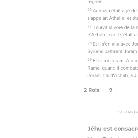
régner.
26
Achazia était âgé de
s'appelait Athalie, et éta
27
Il suivit la voie de 
d'Achab ; car il s'était 
28
Et il s'en alla avec J
Syriens battirent Joram
29
Et le roi Joram s'en r
Rama, quand il combattai
Joram, fils d'Achab, à Ji
2 Rois
9
Seuls les É
Jéhu est consacr
1