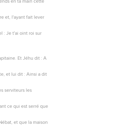
prends en ta main cette
 et, l'ayant fait lever
 : Je t'ai oint roi sur
capitaine. Et Jéhu dit : A
 et lui dit : Ainsi a dit
s serviteurs les
ant ce qui est serré que
Nébat, et que la maison