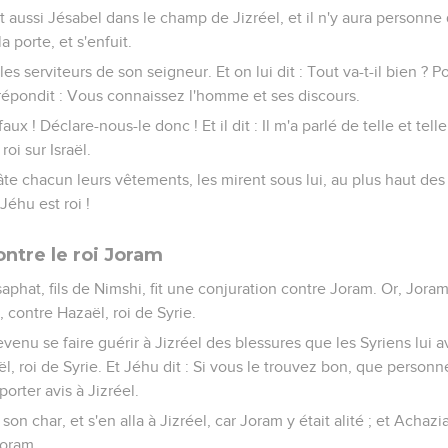
aussi Jésabel dans le champ de Jizréel, et il n'y aura personne q
 porte, et s'enfuit.
les serviteurs de son seigneur. Et on lui dit : Tout va-t-il bien ? 
ur répondit : Vous connaissez l'homme et ses discours.
 faux ! Déclare-nous-le donc ! Et il dit : Il m'a parlé de telle et telle
 roi sur Israël.
 hâte chacun leurs vêtements, les mirent sous lui, au plus haut d
 Jéhu est roi !
ntre le roi Joram
osaphat, fils de Nimshi, fit une conjuration contre Joram. Or, Jor
l, contre Hazaël, roi de Syrie.
revenu se faire guérir à Jizréel des blessures que les Syriens lui a
l, roi de Syrie. Et Jéhu dit : Si vous le trouvez bon, que person
 porter avis à Jizréel.
on char, et s'en alla à Jizréel, car Joram y était alité ; et Achazia
Joram.