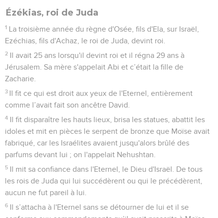
Ézékias, roi de Juda
1
La troisième année du règne d'Osée, fils d'Ela, sur Israël,
Ezéchias, fils d'Achaz, le roi de Juda, devint roi.
2
Il avait 25 ans lorsqu'il devint roi et il régna 29 ans à
Jérusalem. Sa mère s'appelait Abi et c’était la fille de
Zacharie.
3
Il fit ce qui est droit aux yeux de l'Eternel, entièrement
comme l’avait fait son ancêtre David.
4
Il fit disparaître les hauts lieux, brisa les statues, abattit les
idoles et mit en pièces le serpent de bronze que Moïse avait
fabriqué, car les Israélites avaient jusqu'alors brûlé des
parfums devant lui ; on l'appelait Nehushtan.
5
Il mit sa confiance dans l'Eternel, le Dieu d'Israël. De tous
les rois de Juda qui lui succédèrent ou qui le précédèrent,
aucun ne fut pareil à lui.
6
Il s’attacha à l'Eternel sans se détourner de lui et il se