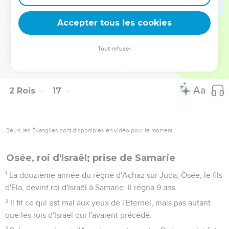
l'entrée extérieure du roi.
19
Le reste des actes d'Achaz, tout ce qu'il a accompli, cela
Accepter tous les cookies
est décrit dans les annales des rois de Juda.
20
Achaz se coucha avec ses ancêtres et il fut enterré à leurs
Tout refuser
côtés dans la ville de David. Son fils Ezéchias devint roi à sa
place.
2 Rois
17
Seuls les Évangiles sont disponibles en vidéo pour le moment.
Osée, roi d'Israël; prise de Samarie
1
La douzième année du règne d'Achaz sur Juda, Osée, le fils
d'Ela, devint roi d'Israël à Samarie. Il régna 9 ans.
2
Il fit ce qui est mal aux yeux de l'Eternel, mais pas autant
que les rois d'Israël qui l'avaient précédé.
3