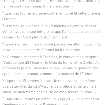
annonça : « Voici ce que dit l'Eternel : Donne tes ordres à ta
famille car tu vas mourir, tu ne vivras plus. »
2
Ezéchias tourna le visage contre le mur et fit cette prière à
l'Eternel :
3
« Eternel, souviens-toi que j'ai marché devant toi dans la
vérité, avec un cœur intègre, et que j'ai fait ce qui est bien à
tes yeux ! » Puis il pleura abondamment.
4
Esaïe était sorti, mais il n'avait pas encore atteint la cour du
milieu que la parole de l'Eternel lui fut adressée :
5
« Retourne annoncer à Ezéchias, le chef de mon peuple :
‘Voici ce que dit l'Eternel, le Dieu de ton ancêtre David : J'ai
entendu ta prière, j'ai vu tes larmes. Je vais te guérir et dès
après-demain tu pourras monter à la maison de l'Eternel.
6
J'ajouterai 15 années à ta vie. Je te délivrerai, de même
que cette ville, du roi d'Assyrie. Je protégerai cette ville à
cause de moi-même et à cause de mon serviteur David.’ »
7
Esaïe dit : « Prenez un gâteau aux figues. » On le prit et on
l'appliqua sur l'ulcère, et Ezéchias guérit.