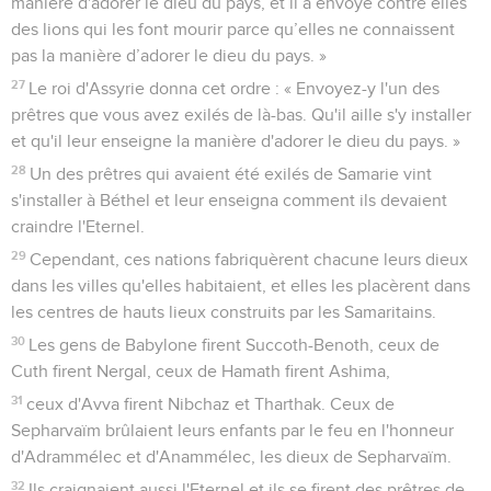
manière d'adorer le dieu du pays, et il a envoyé contre elles
des lions qui les font mourir parce qu’elles ne connaissent
pas la manière d’adorer le dieu du pays. »
27
Le roi d'Assyrie donna cet ordre : « Envoyez-y l'un des
prêtres que vous avez exilés de là-bas. Qu'il aille s'y installer
et qu'il leur enseigne la manière d'adorer le dieu du pays. »
28
Un des prêtres qui avaient été exilés de Samarie vint
s'installer à Béthel et leur enseigna comment ils devaient
craindre l'Eternel.
29
Cependant, ces nations fabriquèrent chacune leurs dieux
dans les villes qu'elles habitaient, et elles les placèrent dans
les centres de hauts lieux construits par les Samaritains.
30
Les gens de Babylone firent Succoth-Benoth, ceux de
Cuth firent Nergal, ceux de Hamath firent Ashima,
31
ceux d'Avva firent Nibchaz et Tharthak. Ceux de
Sepharvaïm brûlaient leurs enfants par le feu en l'honneur
d'Adrammélec et d'Anammélec, les dieux de Sepharvaïm.
32
Ils craignaient aussi l'Eternel et ils se firent des prêtres de