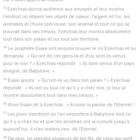
13
Ezéchias donna audience aux envoyés et leur montra
l'endroit où étaient ses objets de valeur, l'argent et l'or, les
aromates et l'huile précieuse, son arsenal et tout ce qui se
trouvait dans ses trésors. Ezéchias leur montra absolument
tout dans son palais et sur tout son territoire.
14
Le prophète Esaïe vint ensuite trouver le roi Ezéchias et lui
demanda : « Qu'ont dit ces gens-là et d'où sont-ils venus
pour te voir ? » Ezéchias répondit : « Ils sont venus d'un pays
éloigné, de Babylone. »
15
Esaïe ajouta : « Qu'ont-ils vu dans ton palais ? » Ezéchias
répondit : « Ils ont vu tout ce qu’il y a chez moi, je leur ai
montré absolument tout dans mes trésors. »
16
Alors Esaïe dit à Ezéchias : « Ecoute la parole de l'Eternel !
17
Les jours viendront où l'on emportera à Babylone tout ce
qu’il y a chez toi et que tes ancêtres ont accumulé jusqu'à
aujourd’hui. Il n'en restera rien, dit l'Eternel.
18
De plus, on prendra plusieurs de tes fils, de ceux qui sont