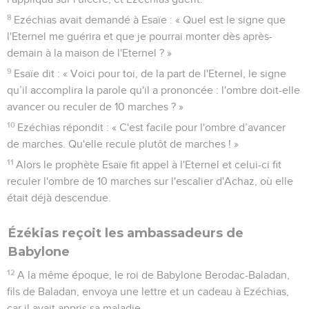
8
Ezéchias avait demandé à Esaïe : « Quel est le signe que
l'Eternel me guérira et que je pourrai monter dès après-
demain à la maison de l'Eternel ? »
9
Esaïe dit : « Voici pour toi, de la part de l'Eternel, le signe
qu’il accomplira la parole qu'il a prononcée : l'ombre doit-elle
avancer ou reculer de 10 marches ? »
10
Ezéchias répondit : « C'est facile pour l'ombre d’avancer
de marches. Qu'elle recule plutôt de marches ! »
11
Alors le prophète Esaïe fit appel à l'Eternel et celui-ci fit
reculer l'ombre de 10 marches sur l'escalier d'Achaz, où elle
était déjà descendue.
Ézékias reçoit les ambassadeurs de
Babylone
12
A la même époque, le roi de Babylone Berodac-Baladan,
fils de Baladan, envoya une lettre et un cadeau à Ezéchias,
car il avait appris sa maladie.