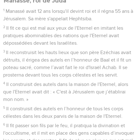
Manassé, roi de Juda
1
Manassé avait 12 ans lorsqu'il devint roi et il régna 55 ans à
Jérusalem. Sa mère s'appelait Hephtsiba.
2
Il fit ce qui est mal aux yeux de l'Eternel en imitant les
pratiques abominables des nations que l'Eternel avait
dépossédées devant les Israélites.
3
Il reconstruisit les hauts lieux que son père Ezéchias avait
détruits, il érigea des autels en l’honneur de Baal et il fit un
poteau sacré, comme l’avait fait le roi d'Israël Achab. Il se
prosterna devant tous les corps célestes et les servit.
4
Il construisit des autels dans la maison de l'Eternel, alors
que l'Eternel avait dit : « C'est à Jérusalem que j’établirai
mon nom. »
5
Il construisit des autels en l’honneur de tous les corps
célestes dans les deux parvis de la maison de l'Eternel.
6
Il fit passer son fils par le feu, il pratiqua la divination et
l'occultisme, et il mit en place des gens capables d’invoquer