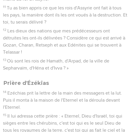
11
Tu as bien appris ce que les rois d'Assyrie ont fait à tous
les pays, la manière dont ils les ont voués à la destruction. Et
toi, tu serais délivré ?
12
Les dieux des nations que mes prédécesseurs ont
détruites les ont-ils délivrées ? Considère ce qui est arrivé à
Gozan, Charan, Retseph et aux Edénites qui se trouvent à
Telassar !
13
Où sont les rois de Hamath, d'Arpad, de la ville de
Sepharvaïm, d'Héna et d'Ivva ? »
Prière d'Ézékias
14
Ezéchias prit la lettre de la main des messagers et la lut.
Puis il monta à la maison de l'Eternel et la déroula devant
l'Eternel.
15
Il lui adressa cette prière : « Eternel, Dieu d'Israël, toi qui
sièges entre les chérubins, c'est toi qui es le seul Dieu de
tous les royaumes de la terre, c'est toi qui as fait le ciel et la