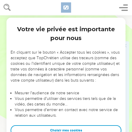
la maison de l'Eternel, et il le plaça à côté du nouvel autel,
du côté nord.
Segond 21
15
Puis le roi Achaz donna cet ordre au prêtre Urie : « Fais
Votre vie privée est importante
brûler sur le grand autel l'holocauste du matin et l'offrande
2 Rois
16
végétale du soir, l'holocauste et l’offrande végétale du roi,
pour nous
les holocaustes et les offrandes végétales de tout le peuple
du pays, verses-y leurs offrandes liquides et asperge-le avec
En cliquant sur le bouton « Accepter tous les cookies », vous
tout le sang des holocaustes et tout le sang des sacrifices. En
acceptez que TopChrétien utilise des traceurs (comme des
cookies ou l'identifiant unique de votre compte utilisateur) et
ce qui concerne l'autel de bronze, je m'en occuperai. »
traite vos données à caractère personnel (comme vos
16
Le prêtre Urie se conforma à tout ce que le roi Achaz avait
données de navigation et les informations renseignées dans
ordonné.
votre compte utilisateur) dans les buts suivants :
17
Le roi Achaz brisa les panneaux des bases et enleva les
Mesurer l'audience de notre service
bassins qui se trouvaient dessus. Il descendit la cuve de
Vous permettre d'utiliser des services tiers tels que de la
dessus les bœufs en bronze qui la portaient et il la posa sur
vidéo, des cartes du monde…
Vous permettre d'entrer en contact avec notre service de
un pavé de pierres.
relation aux utilisateurs.
18
A cause du roi d'Assyrie, il modifia, dans la maison de
l'Eternel, le portique du sabbat qu'on y avait construit et
Choisir mes cookies