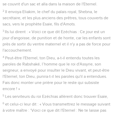
se couvrit d'un sac et alla dans la maison de l'Eternel.
2
Il envoya Eliakim, le chef du palais royal, Shebna, le
secrétaire, et les plus anciens des prêtres, tous couverts de
sacs, vers le prophète Esaïe, fils d'Amots.
3
Ils lui dirent : « Voici ce que dit Ezéchias : Ce jour est un
jour d'angoisse, de punition et de honte, car les enfants sont
près de sortir du ventre maternel et il n'y a pas de force pour
l'accouchement.
4
Peut-être l'Eternel, ton Dieu, a-t-il entendu toutes les
paroles de Rabshaké, l’homme que le roi d'Assyrie, son
seigneur, a envoyé pour insulter le Dieu vivant, et peut-être
l'Eternel, ton Dieu, punira-t-il les paroles qu'il a entendues.
Fais donc monter une prière pour le reste qui subsiste
encore ! »
5
Les serviteurs du roi Ezéchias allèrent donc trouver Esaïe,
6
et celui-ci leur dit : « Vous transmettrez le message suivant
à votre maître : ‘Voici ce que dit l'Eternel : Ne te laisse pas