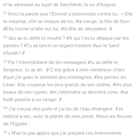
m'as adressée au sujet de Sanchérib, le roi d'Assyrie.
21
Voici la parole que l'Eternel a prononcée contre lui : » Elle
te méprise, elle se moque de toi, #la vierge, la fille de Sion.
#Elle hoche la tête sur toi, #la fille de Jérusalem. #
22
Qui as-tu défié et insulté ? #A qui t’es-tu attaqué par tes
paroles ? #Tu as lancé un regard insolent #sur le Saint
d'Israël ! #
23
Par l’intermédiaire de tes messagers #tu as défié le
Seigneur, tu as dit : #‘C’est grâce à mes nombreux chars
#que j'ai gravi le sommet des montagnes, #les pentes du
Liban. #Je couperai les plus grands de ses cèdres, #les plus
beaux de ses cyprès, #et j'atteindrai sa dernière cime, #sa
forêt pareille à un verger. #
24
J'ai creusé des puits et j'ai bu de l’eau étrangère. #Je
mettrai à sec, avec la plante de mes pieds, #tous les fleuves
de l'Egypte.’
25
» N'as-tu pas appris que j'ai préparé ces événements