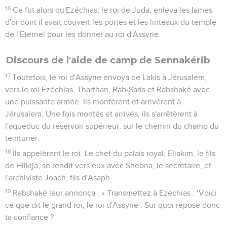
16
Ce fut alors qu'Ezéchias, le roi de Juda, enleva les lames
d'or dont il avait couvert les portes et les linteaux du temple
de l'Eternel pour les donner au roi d'Assyrie.
Discours de l'aide de camp de Sennakérib
17
Toutefois, le roi d'Assyrie envoya de Lakis à Jérusalem,
vers le roi Ezéchias, Tharthan, Rab-Saris et Rabshaké avec
une puissante armée. Ils montèrent et arrivèrent à
Jérusalem. Une fois montés et arrivés, ils s'arrêtèrent à
l'aqueduc du réservoir supérieur, sur le chemin du champ du
teinturier.
18
Ils appelèrent le roi. Le chef du palais royal, Eliakim, le fils
de Hilkija, se rendit vers eux avec Shebna, le secrétaire, et
l'archiviste Joach, fils d'Asaph.
19
Rabshaké leur annonça : « Transmettez à Ezéchias : ‘Voici
ce que dit le grand roi, le roi d'Assyrie : Sur quoi repose donc
ta confiance ?