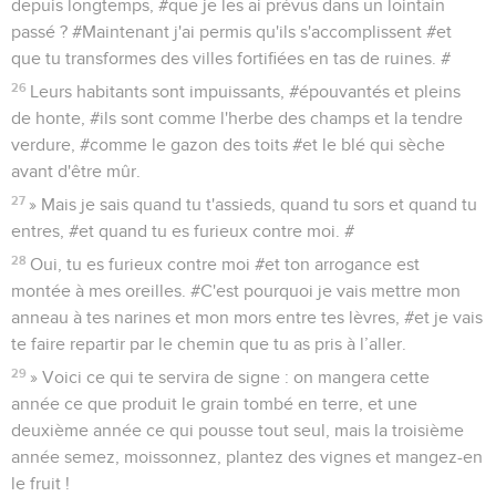
depuis longtemps, #que je les ai prévus dans un lointain
passé ? #Maintenant j'ai permis qu'ils s'accomplissent #et
que tu transformes des villes fortifiées en tas de ruines. #
26
Leurs habitants sont impuissants, #épouvantés et pleins
de honte, #ils sont comme l'herbe des champs et la tendre
verdure, #comme le gazon des toits #et le blé qui sèche
avant d'être mûr.
27
» Mais je sais quand tu t'assieds, quand tu sors et quand tu
entres, #et quand tu es furieux contre moi. #
28
Oui, tu es furieux contre moi #et ton arrogance est
montée à mes oreilles. #C'est pourquoi je vais mettre mon
anneau à tes narines et mon mors entre tes lèvres, #et je vais
te faire repartir par le chemin que tu as pris à l’aller.
29
» Voici ce qui te servira de signe : on mangera cette
année ce que produit le grain tombé en terre, et une
deuxième année ce qui pousse tout seul, mais la troisième
année semez, moissonnez, plantez des vignes et mangez-en
le fruit !