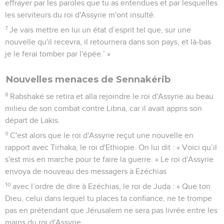
effrayer par les paroles que tu as entendues et par lesquelles
les serviteurs du roi d'Assyrie m'ont insulté.
7
Je vais mettre en lui un état d’esprit tel que, sur une
nouvelle qu'il recevra, il retournera dans son pays, et là-bas
je le ferai tomber par l'épée.’ »
Nouvelles menaces de Sennakérib
8
Rabshaké se retira et alla rejoindre le roi d'Assyrie au beau
milieu de son combat contre Libna, car il avait appris son
départ de Lakis.
9
C'est alors que le roi d'Assyrie reçut une nouvelle en
rapport avec Tirhaka, le roi d'Ethiopie. On lui dit : « Voici qu’il
s'est mis en marche pour te faire la guerre. » Le roi d'Assyrie
envoya de nouveau des messagers à Ezéchias
10
avec l’ordre de dire à Ezéchias, le roi de Juda : « Que ton
Dieu, celui dans lequel tu places ta confiance, ne te trompe
pas en prétendant que Jérusalem ne sera pas livrée entre les
mains du roi d'Assyrie.