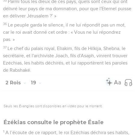
35
Parmi tous les dieux de ces pays, quels sont ceux qui ont
délivré leur pays de ma domination, pour que l'Eternel puisse
en délivrer Jérusalem ?’ »
36
Le peuple garda le silence, il ne lui répondit pas un mot,
car le roi avait donné cet ordre : « Vous ne lui répondrez
pas. »
37
Le chef du palais royal, Eliakim, fils de Hilkija, Shebna, le
secrétaire, et l'archiviste Joach, fils d'Asaph, vinrent trouver
Ezéchias, les habits déchirés, et lui rapportèrent les paroles
de Rabshaké.
2 Rois
19
Seuls les Évangiles sont disponibles en vidéo pour le moment.
Ézékias consulte le prophète Ésaïe
1
A l’écoute de ce rapport, le roi Ezéchias déchira ses habits,