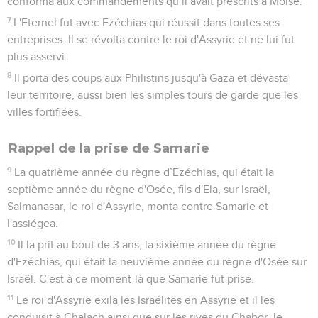
conforma aux commandements qu’il avait prescrits à Moïse.
7
L'Eternel fut avec Ezéchias qui réussit dans toutes ses
entreprises. Il se révolta contre le roi d'Assyrie et ne lui fut
plus asservi.
8
Il porta des coups aux Philistins jusqu'à Gaza et dévasta
leur territoire, aussi bien les simples tours de garde que les
villes fortifiées.
Rappel de la prise de Samarie
9
La quatrième année du règne d’Ezéchias, qui était la
septième année du règne d'Osée, fils d'Ela, sur Israël,
Salmanasar, le roi d'Assyrie, monta contre Samarie et
l'assiégea.
10
Il la prit au bout de 3 ans, la sixième année du règne
d'Ezéchias, qui était la neuvième année du règne d'Osée sur
Israël. C'est à ce moment-là que Samarie fut prise.
11
Le roi d'Assyrie exila les Israélites en Assyrie et il les
conduisit à Chalach ainsi que sur les rives du Chabor, le