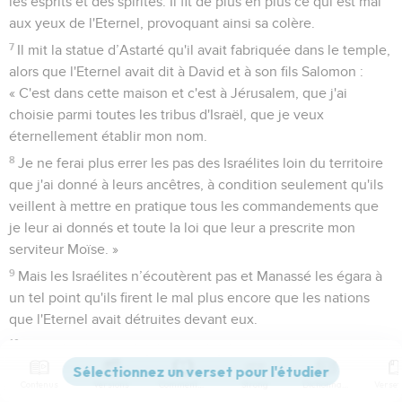
les esprits et des spirites. Il fit de plus en plus ce qui est mal
aux yeux de l'Eternel, provoquant ainsi sa colère.
7
Il mit la statue d’Astarté qu'il avait fabriquée dans le temple,
alors que l'Eternel avait dit à David et à son fils Salomon :
« C'est dans cette maison et c'est à Jérusalem, que j'ai
choisie parmi toutes les tribus d'Israël, que je veux
éternellement établir mon nom.
8
Je ne ferai plus errer les pas des Israélites loin du territoire
que j'ai donné à leurs ancêtres, à condition seulement qu'ils
veillent à mettre en pratique tous les commandements que
je leur ai donnés et toute la loi que leur a prescrite mon
serviteur Moïse. »
9
Mais les Israélites n’écoutèrent pas et Manassé les égara à
un tel point qu'ils firent le mal plus encore que les nations
que l'Eternel avait détruites devant eux.
10
Alors l'Eternel annonça par l’intermédiaire de ses
serviteurs les prophètes :
Contenus
Versions
Commentaires
Strong
Dictionnaire
11
« Parce que Manassé, le roi de Juda, a commis ces actes