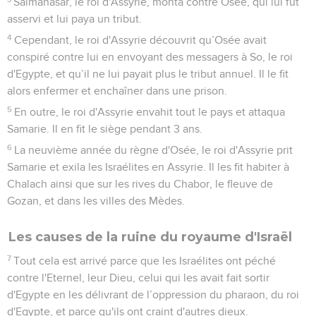
Salmanasar, le roi d'Assyrie, monta contre Osée, qui lui fut
asservi et lui paya un tribut.
4
Cependant, le roi d'Assyrie découvrit qu’Osée avait
conspiré contre lui en envoyant des messagers à So, le roi
d'Egypte, et qu’il ne lui payait plus le tribut annuel. Il le fit
alors enfermer et enchaîner dans une prison.
5
En outre, le roi d'Assyrie envahit tout le pays et attaqua
Samarie. Il en fit le siège pendant 3 ans.
6
La neuvième année du règne d'Osée, le roi d'Assyrie prit
Samarie et exila les Israélites en Assyrie. Il les fit habiter à
Chalach ainsi que sur les rives du Chabor, le fleuve de
Gozan, et dans les villes des Mèdes.
Les causes de la ruine du royaume d'Israël
7
Tout cela est arrivé parce que les Israélites ont péché
contre l'Eternel, leur Dieu, celui qui les avait fait sortir
d'Egypte en les délivrant de l’oppression du pharaon, du roi
d'Egypte, et parce qu'ils ont craint d'autres dieux.