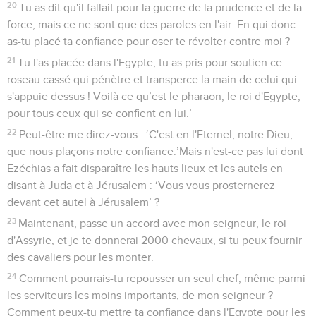
20
Tu as dit qu'il fallait pour la guerre de la prudence et de la
force, mais ce ne sont que des paroles en l'air. En qui donc
as-tu placé ta confiance pour oser te révolter contre moi ?
21
Tu l'as placée dans l'Egypte, tu as pris pour soutien ce
roseau cassé qui pénètre et transperce la main de celui qui
s'appuie dessus ! Voilà ce qu’est le pharaon, le roi d'Egypte,
pour tous ceux qui se confient en lui.’
22
Peut-être me direz-vous : ‘C'est en l'Eternel, notre Dieu,
que nous plaçons notre confiance.’Mais n'est-ce pas lui dont
Ezéchias a fait disparaître les hauts lieux et les autels en
disant à Juda et à Jérusalem : ‘Vous vous prosternerez
devant cet autel à Jérusalem’ ?
23
Maintenant, passe un accord avec mon seigneur, le roi
d'Assyrie, et je te donnerai 2000 chevaux, si tu peux fournir
des cavaliers pour les monter.
24
Comment pourrais-tu repousser un seul chef, même parmi
les serviteurs les moins importants, de mon seigneur ?
Comment peux-tu mettre ta confiance dans l'Egypte pour les