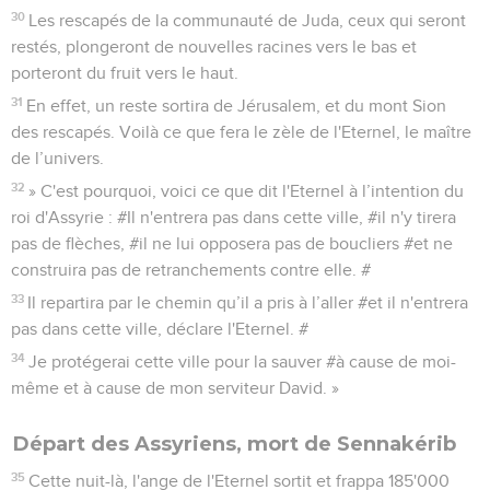
30
Les rescapés de la communauté de Juda, ceux qui seront
restés, plongeront de nouvelles racines vers le bas et
porteront du fruit vers le haut.
31
En effet, un reste sortira de Jérusalem, et du mont Sion
des rescapés. Voilà ce que fera le zèle de l'Eternel, le maître
de l’univers.
32
» C'est pourquoi, voici ce que dit l'Eternel à l’intention du
roi d'Assyrie : #Il n'entrera pas dans cette ville, #il n'y tirera
pas de flèches, #il ne lui opposera pas de boucliers #et ne
construira pas de retranchements contre elle. #
33
Il repartira par le chemin qu’il a pris à l’aller #et il n'entrera
pas dans cette ville, déclare l'Eternel. #
34
Je protégerai cette ville pour la sauver #à cause de moi-
même et à cause de mon serviteur David. »
Départ des Assyriens, mort de Sennakérib
35
Cette nuit-là, l'ange de l'Eternel sortit et frappa 185'000