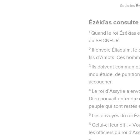
Seuls les É
Ézékias consulte
1
Quand le roi Ézékias e
du SEIGNEUR.
2
Il envoie Éliaquim, le
fils d’Amots. Ces homme
3
Ils doivent communiqu
inquiétude, de punition
accoucher.
4
Le roi d’Assyrie a env
Dieu pouvait entendre ce
peuple qui sont restés e
5
Les envoyés du roi Ézé
6
Celui-ci leur dit : « 
les officiers du roi d’A