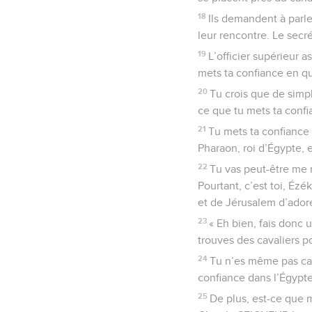
18
Ils demandent à parler 
leur rencontre. Le secré
19
L’officier supérieur a
mets ta confiance en qu
20
Tu crois que de simpl
ce que tu mets ta confi
21
Tu mets ta confiance 
Pharaon, roi d’Égypte, 
22
Tu vas peut-être me 
Pourtant, c’est toi, Éz
et de Jérusalem d’ador
23
« Eh bien, fais donc 
trouves des cavaliers p
24
Tu n’es même pas capa
confiance dans l’Égypte
25
De plus, est-ce que 