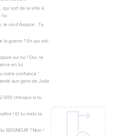
 qui sort de la ville à
 lui.
 le roi d’Assyrie : Tu
 la guerre ? En qui est-
uie sur lui ! Oui, le
ance en lui.
 notre confiance.”
ommandé aux gens de Juda
r 2 000 chevaux si tu
ître ! Et tu mets ta
d du SEIGNEUR ? Non !