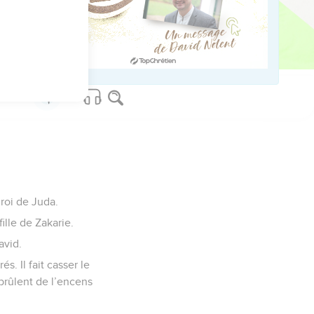
t encore aujourd’hui.
us sur www.editionsbiblio.fr
 roi de Juda.
ille de Zakarie.
avid.
s. Il fait casser le
brûlent de l’encens