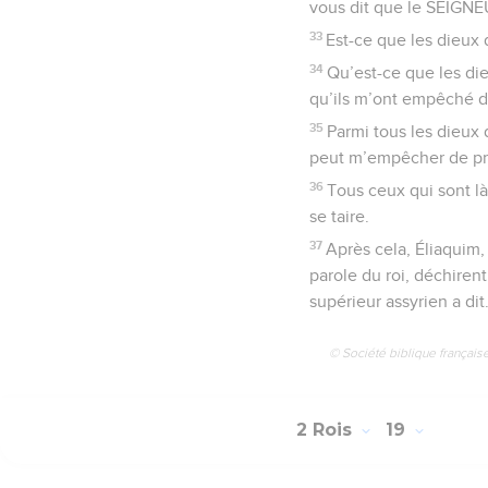
vous dit que le SEIGNEU
33
Est-ce que les dieux
34
Qu’est-ce que les di
qu’ils m’ont empêché de
35
Parmi tous les dieux
peut m’empêcher de pr
36
Tous ceux qui sont là
se taire.
37
Après cela, Éliaquim, 
parole du roi, déchirent
supérieur assyrien a dit
© Société biblique français
2 Rois
19