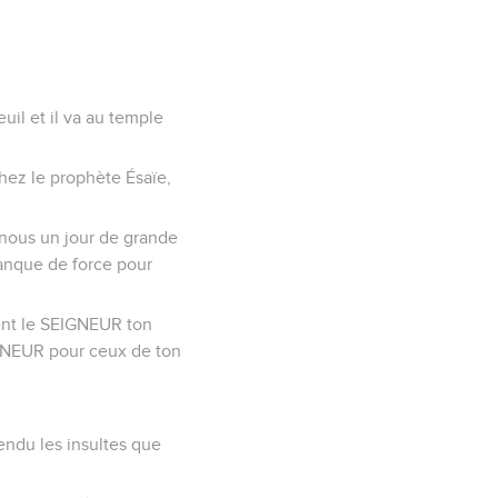
uil et il va au temple
chez le prophète Ésaïe,
 nous un jour de grande
manque de force pour
ment le SEIGNEUR ton
EIGNEUR pour ceux de ton
endu les insultes que