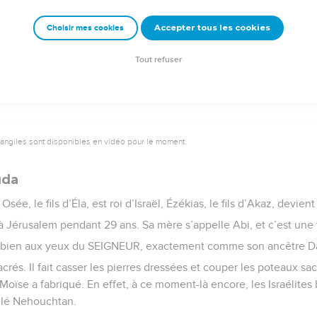
e leurs enfants ont continué à imiter leurs ancêtres, et ils le fon
Accepter tous les cookies
Choisir mes cookies
e – Bibli’O, 2000, avec autorisation. Pour vous procurer une Bible imprimée, rendez-vo
Tout refuser
vangiles sont disponibles en vidéo pour le moment.
uda
ée, le fils d’Éla, est roi d’Israël, Ézékias, le fils d’Akaz, devient
oi à Jérusalem pendant 29 ans. Sa mère s’appelle Abi, et c’est une f
est bien aux yeux du SEIGNEUR, exactement comme son ancêtre D
acrés. Il fait casser les pierres dressées et couper les poteaux sacré
oïse a fabriqué. En effet, à ce moment-là encore, les Israélites 
elé Nehouchtan.