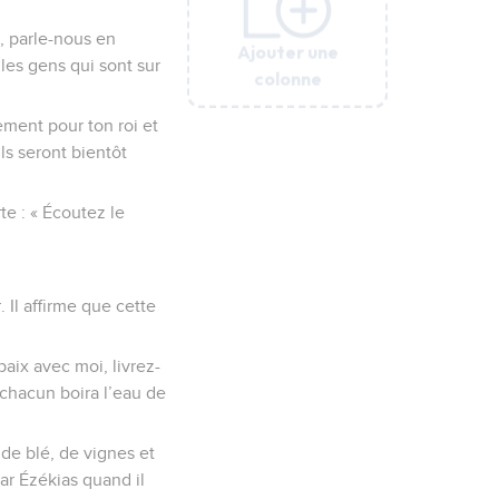
t, parle-nous en
Ajouter une
Ajouter une
Ajouter une
Ajouter une
Ajouter une
les gens qui sont sur
colonne
colonne
colonne
colonne
colonne
ement pour ton roi et
ils seront bientôt
te : « Écoutez le
 Il affirme que cette
paix avec moi, livrez-
 chacun boira l’eau de
de blé, de vignes et
par Ézékias quand il