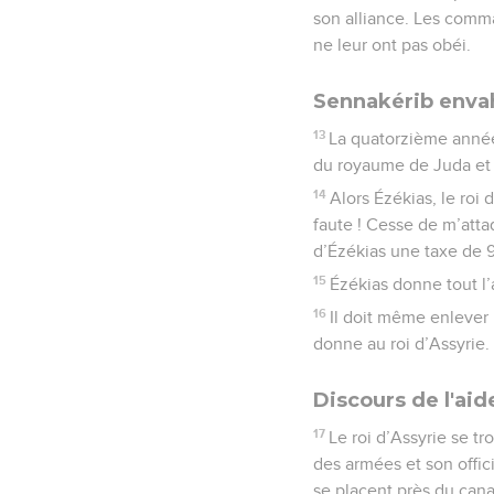
son alliance. Les comma
ne leur ont pas obéi.
Sennakérib envah
13
La quatorzième année 
du royaume de Juda et i
14
Alors Ézékias, le roi 
faute ! Cesse de m’atta
d’Ézékias une taxe de 9
15
Ézékias donne tout l’
16
Il doit même enlever l
donne au roi d’Assyrie.
Discours de l'ai
17
Le roi d’Assyrie se tr
des armées et son offic
se placent près du cana