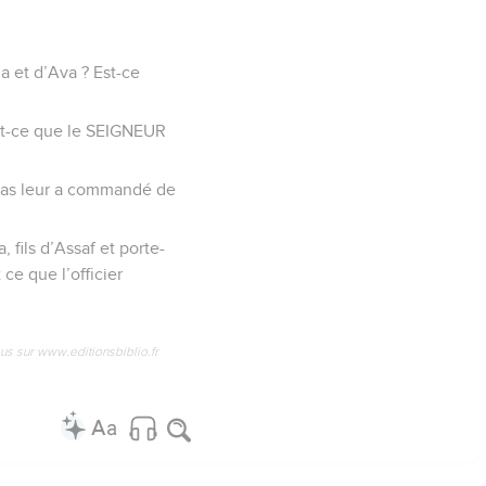
a et d’Ava ? Est-ce
est-ce que le SEIGNEUR
ékias leur a commandé de
, fils d’Assaf et porte-
ce que l’officier
us sur www.editionsbiblio.fr