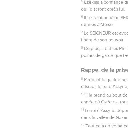
5
Ézékias a confiance da
qui le seront après lui.
6
Il reste attaché au S
donnés à Moïse.
7
Le SEIGNEUR est avec lu
libère de son pouvoir.
8
De plus, il bat les Phi
postes de garde que les
Rappel de la pri
9
Pendant la quatrième a
d’Israël, le roi d’Assyr
10
Il la prend au bout d
année où Osée est roi d
11
Le roi d’Assyrie dépor
dans la vallée de Gozan
12
Tout cela arrive parce