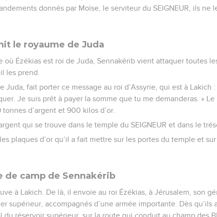
ndements donnés par Moïse, le serviteur du SEIGNEUR, ils ne les
it le royaume de Juda
où Ézékias est roi de Juda, Sennakérib vient attaquer toutes les
l les prend.
de Juda, fait porter ce message au roi d’Assyrie, qui est à Lakich 
quer. Je suis prêt à payer la somme que tu me demanderas. » Le 
 tonnes d’argent et 900 kilos d’or.
argent qui se trouve dans le temple du SEIGNEUR et dans le tréso
es plaques d’or qu’il a fait mettre sur les portes du temple et sur 
de de camp de Sennakérib
ouve à Lakich. De là, il envoie au roi Ézékias, à Jérusalem, son g
ier supérieur, accompagnés d’une armée importante. Dès qu’ils ar
l du réservoir supérieur, sur la route qui conduit au champ des B