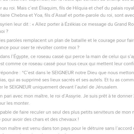
au roi. Mais c’est Éliaquim, fils de Hilquia et chef du palais royal,
taire Chebna et Yoa, fils d’Assaf et porte-parole du roi, sont avec
ssyrien leur dit : « Allez porter à Ézékias ce message du Grand Roi,
oi ?
es paroles remplacent un plan de bataille et le courage pour faire
ance pour oser te révolter contre moi ?
dans l’Égypte, ce roseau cassé qui perce la main de celui qui s’app
est comme ce roseau cassé pour tous ceux qui mettent leur confi
répondre : “C’est dans le SEIGNEUR notre Dieu que nous mettons
ékias, qui as supprimé ses lieux sacrés et ses autels. Et tu as c
er le SEIGNEUR uniquement devant l’autel de Jérusalem.
un pari avec mon maître, le roi d’Assyrie. Je suis prêt à te donne
our les monter.
ble de faire reculer un seul des plus petits serviteurs de mon ma
 pour avoir des chars et des chevaux !
mon maître est venu dans ton pays pour le détruire sans l’accor