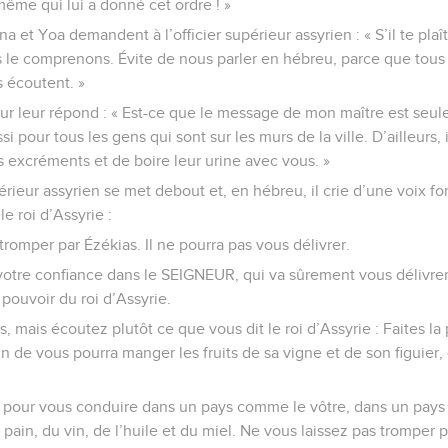
ême qui lui a donné cet ordre ! »
a et Yoa demandent à l’officier supérieur assyrien : « S’il te plaî
 le comprenons. Évite de nous parler en hébreu, parce que tous 
s écoutent. »
ieur leur répond : « Est-ce que le message de mon maître est seul
ssi pour tous les gens qui sont sur les murs de la ville. D’ailleurs, 
 excréments et de boire leur urine avec vous. »
périeur assyrien se met debout et, en hébreu, il crie d’une voix for
e roi d’Assyrie :
tromper par Ézékias. Il ne pourra pas vous délivrer.
 votre confiance dans le SEIGNEUR, qui va sûrement vous délivrer.
 pouvoir du roi d’Assyrie.
 mais écoutez plutôt ce que vous dit le roi d’Assyrie : Faites la 
n de vous pourra manger les fruits de sa vigne et de son figuier,
ai pour vous conduire dans un pays comme le vôtre, dans un pays 
 pain, du vin, de l’huile et du miel. Ne vous laissez pas tromper 