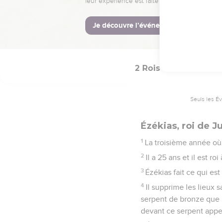
enfants et les enfants d
© Société biblique français
2 Rois
18
Seuls les É
Ézékias, roi de J
1
La troisième année où Os
2
Il a 25 ans et il est r
3
Ézékias fait ce qui 
4
Il supprime les lieux s
serpent de bronze que M
devant ce serpent app