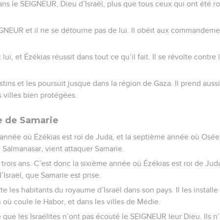
ns le SEIGNEUR, Dieu d’Israël, plus que tous ceux qui ont été ro
EIGNEUR et il ne se détourne pas de lui. Il obéit aux commande
i, et Ézékias réussit dans tout ce qu’il fait. Il se révolte contre l
listins et les poursuit jusque dans la région de Gaza. Il prend auss
 villes bien protégées.
se de Samarie
nnée où Ézékias est roi de Juda, et la septième année où Osée, fi
ie, Salmanasar, vient attaquer Samarie.
e trois ans. C’est donc la sixième année où Ézékias est roi de Jud
’Israël, que Samarie est prise.
te les habitants du royaume d’Israël dans son pays. Il les installe
 où coule le Habor, et dans les villes de Médie.
 que les Israélites n’ont pas écouté le SEIGNEUR leur Dieu. Ils n’