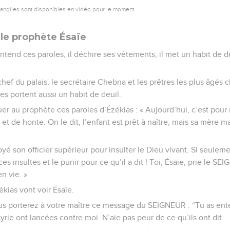
vangiles sont disponibles en vidéo pour le moment.
 le prophète Ésaïe
ntend ces paroles, il déchire ses vêtements, il met un habit de de
 chef du palais, le secrétaire Chebna et les prêtres les plus âgés 
s portent aussi un habit de deuil.
er au prophète ces paroles d’Ézékias : « Aujourd’hui, c’est pour
 et de honte. On le dit, l’enfant est prêt à naître, mais sa mère 
oyé son officier supérieur pour insulter le Dieu vivant. Si seule
s insultes et le punir pour ce qu’il a dit ! Toi, Ésaïe, prie le S
n vie. »
kias vont voir Ésaïe.
Vous porterez à votre maître ce message du SEIGNEUR : “Tu as ent
ssyrie ont lancées contre moi. N’aie pas peur de ce qu’ils ont dit.