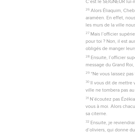
C’est le SEIGNEUR lui-m
26
Alors Éliaquim, Chebn
araméen. En effet, nous
les murs de la ville nou
27
Mais l’officier supér
pour toi ? Non, il est au
obligés de manger leurs
28
Ensuite, l’officier su
message du Grand Roi, l
29
“Ne vous laissez pas 
30
Il vous dit de mettre
ville ne tombera pas au
31
N’écoutez pas Ézékias,
vous à moi. Alors chacu
sa citerne.
32
Ensuite, je reviendr
d’oliviers, qui donne du