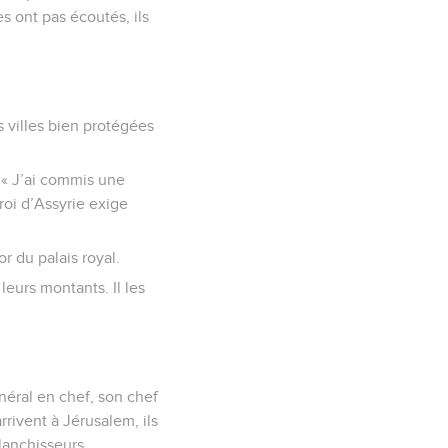
 ont pas écoutés, ils
 villes bien protégées
: « J’ai commis une
roi d’Assyrie exige
r du palais royal.
leurs montants. Il les
énéral en chef, son chef
rivent à Jérusalem, ils
lanchisseurs.