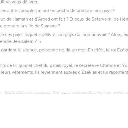
R va vous délivrer.
 des autres peuples m’ont empêché de prendre leur pays ?
eux de Hamath et d’Arpad ont fait ? Et ceux de Sefarvaïm, de Hén
 prendre la ville de Samarie ?
 de ces pays, lequel a délivré son pays de mon pouvoir ? Alors, 
endre Jérusalem ?” »
 gardent le silence, personne ne dit un mot. En effet, le roi Éz
fils de Hilquia et chef du palais royal, le secrétaire Chebna et Yoa
 leurs vêtements. Ils reviennent auprès d’Ézékias et lui racontent 
.
e – Bibli’O, 2000, avec autorisation. Pour vous procurer une Bible imprimée, rendez-vo