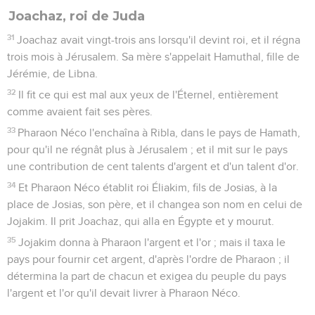
Joachaz, roi de Juda
31
Joachaz avait vingt-trois ans lorsqu'il devint roi, et il régna
trois mois à Jérusalem. Sa mère s'appelait Hamuthal, fille de
Jérémie, de Libna.
32
Il fit ce qui est mal aux yeux de l'Éternel, entièrement
comme avaient fait ses pères.
33
Pharaon Néco l'enchaîna à Ribla, dans le pays de Hamath,
pour qu'il ne régnât plus à Jérusalem ; et il mit sur le pays
une contribution de cent talents d'argent et d'un talent d'or.
34
Et Pharaon Néco établit roi Éliakim, fils de Josias, à la
place de Josias, son père, et il changea son nom en celui de
Jojakim. Il prit Joachaz, qui alla en Égypte et y mourut.
35
Jojakim donna à Pharaon l'argent et l'or ; mais il taxa le
pays pour fournir cet argent, d'après l'ordre de Pharaon ; il
détermina la part de chacun et exigea du peuple du pays
l'argent et l'or qu'il devait livrer à Pharaon Néco.