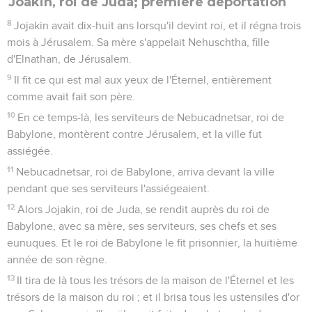
Joakin, roi de Juda; première déportation
8
Jojakin avait dix-huit ans lorsqu'il devint roi, et il régna trois
mois à Jérusalem. Sa mère s'appelait Nehuschtha, fille
d'Elnathan, de Jérusalem.
9
Il fit ce qui est mal aux yeux de l'Éternel, entièrement
comme avait fait son père.
10
En ce temps-là, les serviteurs de Nebucadnetsar, roi de
Babylone, montèrent contre Jérusalem, et la ville fut
assiégée.
11
Nebucadnetsar, roi de Babylone, arriva devant la ville
pendant que ses serviteurs l'assiégeaient.
12
Alors Jojakin, roi de Juda, se rendit auprès du roi de
Babylone, avec sa mère, ses serviteurs, ses chefs et ses
eunuques. Et le roi de Babylone le fit prisonnier, la huitième
année de son règne.
13
Il tira de là tous les trésors de la maison de l'Éternel et les
trésors de la maison du roi ; et il brisa tous les ustensiles d'or