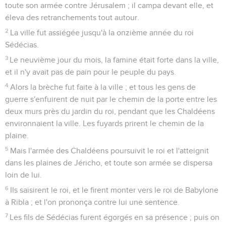
toute son armée contre Jérusalem ; il campa devant elle, et
éleva des retranchements tout autour.
2
La ville fut assiégée jusqu'à la onzième année du roi
Sédécias.
3
Le neuvième jour du mois, la famine était forte dans la ville,
et il n'y avait pas de pain pour le peuple du pays.
4
Alors la brèche fut faite à la ville ; et tous les gens de
guerre s'enfuirent de nuit par le chemin de la porte entre les
deux murs près du jardin du roi, pendant que les Chaldéens
environnaient la ville. Les fuyards prirent le chemin de la
plaine.
5
Mais l'armée des Chaldéens poursuivit le roi et l'atteignit
dans les plaines de Jéricho, et toute son armée se dispersa
loin de lui.
6
Ils saisirent le roi, et le firent monter vers le roi de Babylone
à Ribla ; et l'on prononça contre lui une sentence.
7
Les fils de Sédécias furent égorgés en sa présence ; puis on