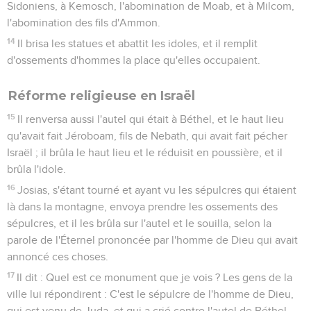
Sidoniens, à Kemosch, l'abomination de Moab, et à Milcom,
l'abomination des fils d'Ammon.
14
Il brisa les statues et abattit les idoles, et il remplit
d'ossements d'hommes la place qu'elles occupaient.
Réforme religieuse en Israël
15
Il renversa aussi l'autel qui était à Béthel, et le haut lieu
qu'avait fait Jéroboam, fils de Nebath, qui avait fait pécher
Israël ; il brûla le haut lieu et le réduisit en poussière, et il
brûla l'idole.
16
Josias, s'étant tourné et ayant vu les sépulcres qui étaient
là dans la montagne, envoya prendre les ossements des
sépulcres, et il les brûla sur l'autel et le souilla, selon la
parole de l'Éternel prononcée par l'homme de Dieu qui avait
annoncé ces choses.
17
Il dit : Quel est ce monument que je vois ? Les gens de la
ville lui répondirent : C'est le sépulcre de l'homme de Dieu,
qui est venu de Juda, et qui a crié contre l'autel de Béthel