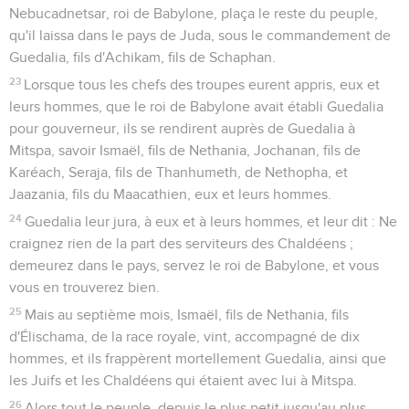
Nebucadnetsar, roi de Babylone, plaça le reste du peuple,
qu'il laissa dans le pays de Juda, sous le commandement de
Guedalia, fils d'Achikam, fils de Schaphan.
23
Lorsque tous les chefs des troupes eurent appris, eux et
leurs hommes, que le roi de Babylone avait établi Guedalia
pour gouverneur, ils se rendirent auprès de Guedalia à
Mitspa, savoir Ismaël, fils de Nethania, Jochanan, fils de
Karéach, Seraja, fils de Thanhumeth, de Nethopha, et
Jaazania, fils du Maacathien, eux et leurs hommes.
24
Guedalia leur jura, à eux et à leurs hommes, et leur dit : Ne
craignez rien de la part des serviteurs des Chaldéens ;
demeurez dans le pays, servez le roi de Babylone, et vous
vous en trouverez bien.
25
Mais au septième mois, Ismaël, fils de Nethania, fils
d'Élischama, de la race royale, vint, accompagné de dix
hommes, et ils frappèrent mortellement Guedalia, ainsi que
les Juifs et les Chaldéens qui étaient avec lui à Mitspa.
26
Alors tout le peuple, depuis le plus petit jusqu'au plus