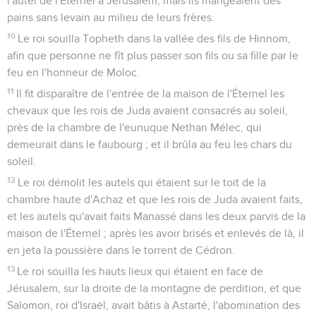
l'autel de l'Éternel à Jérusalem, mais ils mangeaient des
pains sans levain au milieu de leurs frères.
10
Le roi souilla Topheth dans la vallée des fils de Hinnom,
afin que personne ne fît plus passer son fils ou sa fille par le
feu en l'honneur de Moloc.
11
Il fit disparaître de l'entrée de la maison de l'Éternel les
chevaux que les rois de Juda avaient consacrés au soleil,
près de la chambre de l'eunuque Nethan Mélec, qui
demeurait dans le faubourg ; et il brûla au feu les chars du
soleil.
12
Le roi démolit les autels qui étaient sur le toit de la
chambre haute d'Achaz et que les rois de Juda avaient faits,
et les autels qu'avait faits Manassé dans les deux parvis de la
maison de l'Éternel ; après les avoir brisés et enlevés de là, il
en jeta la poussière dans le torrent de Cédron.
13
Le roi souilla les hauts lieux qui étaient en face de
Jérusalem, sur la droite de la montagne de perdition, et que
Salomon, roi d'Israël, avait bâtis à Astarté, l'abomination des