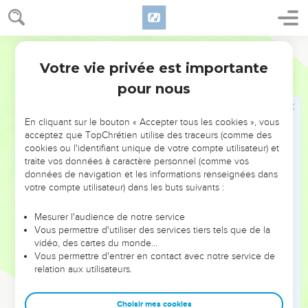
14
Ésaïe, le prophète, vint ensuite auprès du roi Ézéchias, et
lui dit : Qu'ont dit ces gens-là, et d'où sont-ils venus vers toi ?
Ézéchias répondit : Ils sont venus d'un pays éloigné, de
Segond 1910
Babylone.
Votre vie privée est importante
2 Rois
20
15
Ésaïe dit encore : Qu'ont-ils vu dans ta maison ? Ézéchias
pour nous
répondit : Ils ont vu tout ce qui est dans ma maison : il n'y a
rien dans mes trésors que je ne leur aie fait voir.
En cliquant sur le bouton « Accepter tous les cookies », vous
16
Alors Ésaïe dit à Ézéchias : Écoute la parole de l'Éternel !
acceptez que TopChrétien utilise des traceurs (comme des
cookies ou l'identifiant unique de votre compte utilisateur) et
17
Voici, les temps viendront où l'on emportera à Babylone
traite vos données à caractère personnel (comme vos
tout ce qui est dans ta maison et ce que tes pères ont
données de navigation et les informations renseignées dans
amassé jusqu'à ce jour ; il n'en restera rien, dit l'Éternel.
votre compte utilisateur) dans les buts suivants :
18
Et l'on prendra de tes fils, qui seront sortis de toi, que tu
Mesurer l'audience de notre service
auras engendrés, pour en faire des eunuques dans le palais
Vous permettre d'utiliser des services tiers tels que de la
du roi de Babylone.
vidéo, des cartes du monde…
Vous permettre d'entrer en contact avec notre service de
19
Ézéchias répondit à Ésaïe : La parole de l'Éternel, que tu as
relation aux utilisateurs.
prononcée, est bonne. Et il ajouta : N'y aura-t-il pas paix et
sécurité pendant ma vie ?
Choisir mes cookies