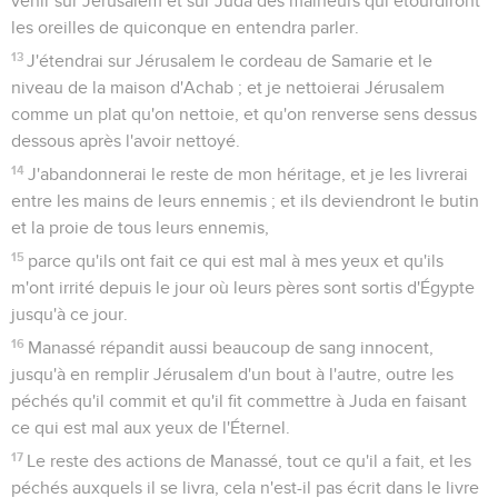
venir sur Jérusalem et sur Juda des malheurs qui étourdiront
les oreilles de quiconque en entendra parler.
13
J'étendrai sur Jérusalem le cordeau de Samarie et le
niveau de la maison d'Achab ; et je nettoierai Jérusalem
comme un plat qu'on nettoie, et qu'on renverse sens dessus
dessous après l'avoir nettoyé.
14
J'abandonnerai le reste de mon héritage, et je les livrerai
entre les mains de leurs ennemis ; et ils deviendront le butin
et la proie de tous leurs ennemis,
15
parce qu'ils ont fait ce qui est mal à mes yeux et qu'ils
m'ont irrité depuis le jour où leurs pères sont sortis d'Égypte
jusqu'à ce jour.
16
Manassé répandit aussi beaucoup de sang innocent,
jusqu'à en remplir Jérusalem d'un bout à l'autre, outre les
péchés qu'il commit et qu'il fit commettre à Juda en faisant
ce qui est mal aux yeux de l'Éternel.
17
Le reste des actions de Manassé, tout ce qu'il a fait, et les
péchés auxquels il se livra, cela n'est-il pas écrit dans le livre