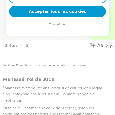
20
Le reste des actions d'Ézéchias, tous ses exploits, et
comment il fit l'étang et l'aqueduc, et amena les eaux dans la
Accepter tous les cookies
ville, cela n'est-il pas écrit dans le livre des Chroniques des
rois de Juda ?
Tout refuser
21
Ézéchias se coucha avec ses pères. Et Manassé, son fils,
régna à sa place.
2 Rois
21
Seuls les Évangiles sont disponibles en vidéo pour le moment.
Manassé, roi de Juda
1
Manassé avait douze ans lorsqu'il devint roi, et il régna
cinquante-cinq ans à Jérusalem. Sa mère s'appelait
Hephtsiba.
2
Il fit ce qui est mal aux yeux de l'Éternel, selon les
abominations des nations que l'Éternel avait chassées