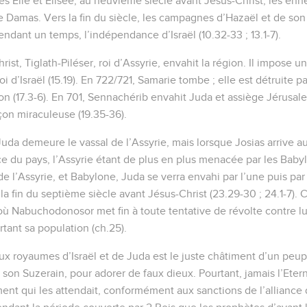
s Elie et Elisée, au neuvième siècle avant Jésus-Christ, les enne
e Damas. Vers la fin du siècle, les campagnes d’Hazaël et de son
ant un temps, l’indépendance d’Israël (10.32-33 ; 13.1-7).
st, Tiglath-Piléser, roi d’Assyrie, envahit la région. Il impose un 
 d’Israël (15.19). En 722/721, Samarie tombe ; elle est détruite pa
n (17.3-6). En 701, Sennachérib envahit Juda et assiège Jérusalem
çon miraculeuse (19.35-36).
uda demeure le vassal de l’Assyrie, mais lorsque Josias arrive au 
e du pays, l’Assyrie étant de plus en plus menacée par les Babyl
 de l’Assyrie, et Babylone, Juda se verra envahi par l’une puis par
a fin du septième siècle avant Jésus-Christ (23.29-30 ; 24.1-7). C
ù Nabuchodonosor met fin à toute tentative de révolte contre lu
tant sa population (ch.25).
x royaumes d’Israël et de Juda est le juste châtiment d’un peuple
 son Suzerain, pour adorer de faux dieux. Pourtant, jamais l’Etern
ment qui les attendait, conformément aux sanctions de l’alliance d