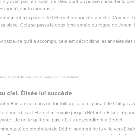
 n'y avait pas, en Israël, de Dieu dont on puisse consulter la pa
 es monté, car tu mourras. »
rmément à la parole de l'Eternel prononcée par Elie. Comme il n'
à sa place. Cela se passa la deuxième année du règne de Joram, le
chazia, ce qu'il a accompli, cela est décrit dans les annales des ro
vangiles sont disponibles en vidéo pour le moment.
au ciel. Élisée lui succède
onter Elie au ciel dans un tourbillon, celui-ci partait de Guilgal av
este donc ici, car l'Eternel m'envoie jusqu'à Béthel. » Elisée répondi
vante ! Je ne te quitterai pas. » Et ils descendirent à Béthel.
unauté de prophètes de Béthel sortirent de la ville vers Elisée e