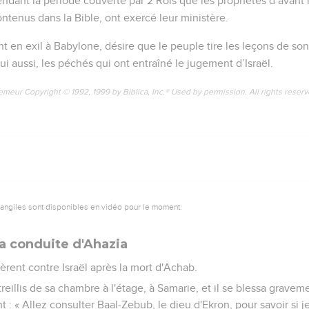
pendant la période couverte par 2 Rois que les prophètes d’avant l
ntenus dans la Bible, ont exercé leur ministère.
 en exil à Babylone, désire que le peuple tire les leçons de son h
lui aussi, les péchés qui ont entraîné le jugement d’Israël.
emeur Copyright © 1992, 1999 by Biblica, Inc.® Used by permission. All rights reser
vangiles sont disponibles en vidéo pour le moment.
a conduite d'Ahazia
èrent contre Israël après la mort d'Achab.
eillis de sa chambre à l'étage, à Samarie, et il se blessa gravement
 : « Allez consulter Baal-Zebub, le dieu d'Ekron, pour savoir si je