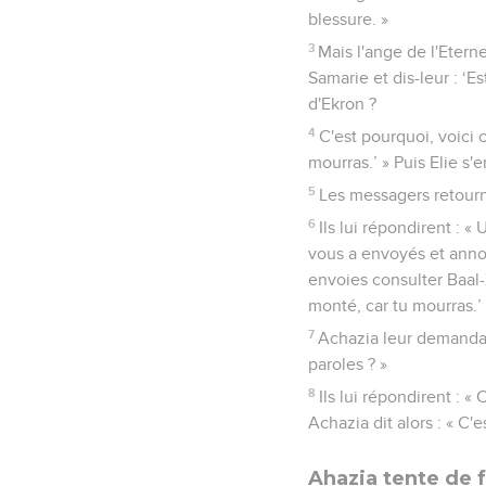
blessure. »
3
Mais l'ange de l'Eterne
Samarie et dis-leur : ‘E
d'Ekron ?
4
C'est pourquoi, voici 
mourras.’ » Puis Elie s'e
5
Les messagers retourn
6
Ils lui répondirent : 
vous a envoyés et annonc
envoies consulter Baal-
monté, car tu mourras.’
7
Achazia leur demanda :
paroles ? »
8
Ils lui répondirent : 
Achazia dit alors : « C'e
Ahazia tente de f