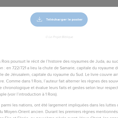
Télécharger le poster
© Le Projet Biblique
Rois poursuit le récit de l’histoire des royaumes de Juda, au sud,
ion : en 722/721 a lieu la chute de Samarie, capitale du royaume 
lle de Jérusalem, capitale du royaume du Sud. Le livre couvre ai
re. Comme dans 1 Rois, l’auteur fait alterner les règnes des souve
e chronologique et évalue leurs faits et gestes selon leur respect
le (voir l’introduction à 1 Rois).
s parmi les nations, ont été largement impliquées dans les luttes 
du Moyen-Orient ancien. Durant les premiers règnes mentionnés 