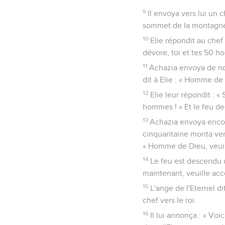
9
Il envoya vers lui un
sommet de la montagne. I
10
Elie répondit au chef
dévore, toi et tes 50 h
11
Achazia envoya de no
dit à Elie : « Homme de 
12
Elie leur répondit : 
hommes ! » Et le feu de
13
Achazia envoya encor
cinquantaine monta vers 
« Homme de Dieu, veuill
14
Le feu est descendu 
maintenant, veuille acc
15
L'ange de l'Eternel di
chef vers le roi.
16
Il lui annonça : « Vo