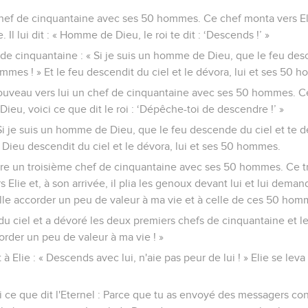
 chef de cinquantaine avec ses 50 hommes. Ce chef monta vers Eli
l lui dit : « Homme de Dieu, le roi te dit : ‘Descends !’ »
 de cinquantaine : « Si je suis un homme de Dieu, que le feu des
ommes ! » Et le feu descendit du ciel et le dévora, lui et ses 50 
uveau vers lui un chef de cinquantaine avec ses 50 hommes. Ce c
Dieu, voici ce que dit le roi : ‘Dépêche-toi de descendre !’ »
« Si je suis un homme de Dieu, que le feu descende du ciel et te d
 Dieu descendit du ciel et le dévora, lui et ses 50 hommes.
e un troisième chef de cinquantaine avec ses 50 hommes. Ce t
Elie et, à son arrivée, il plia les genoux devant lui et lui deman
e accorder un peu de valeur à ma vie et à celle de ces 50 homme
du ciel et a dévoré les deux premiers chefs de cinquantaine et 
order un peu de valeur à ma vie ! »
t à Elie : « Descends avec lui, n'aie pas peur de lui ! » Elie se le
ici ce que dit l'Eternel : Parce que tu as envoyé des messagers co