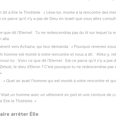
l dit à Elie le Thishbite : « Lève-toi, monte à la rencontre des m
st-ce parce qu'il n'y a pas de Dieu en Israël que vous allez consul
ce que dit l'Eternel : Tu ne redescendras pas du lit sur lequel tu 
n alla.
èrent vers Achazia, qui leur demanda : « Pourquoi revenez-vous
« Un homme est monté à notre rencontre et nous a dit : ‘Allez-y, re
ez-lui : Voici ce que dit l'Eternel : Est-ce parce qu'il n'y a pas 
Zebub, le dieu d'Ekron ? C'est pourquoi tu ne redescendras pas du
 »
 « Quel air avait l'homme qui est monté à votre rencontre et qui
« C'était un homme avec un vêtement en poil et une ceinture de cuir
st Elie le Thishbite. »
aire arrêter Élie