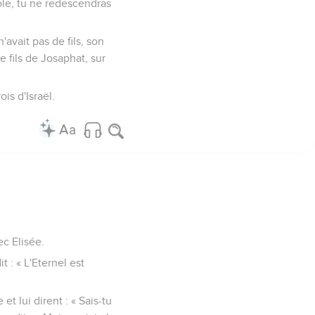
role, tu ne redescendras
avait pas de fils, son
 fils de Josaphat, sur
is d'Israël.
ec Elisée.
t : « L'Eternel est
t lui dirent : « Sais-tu