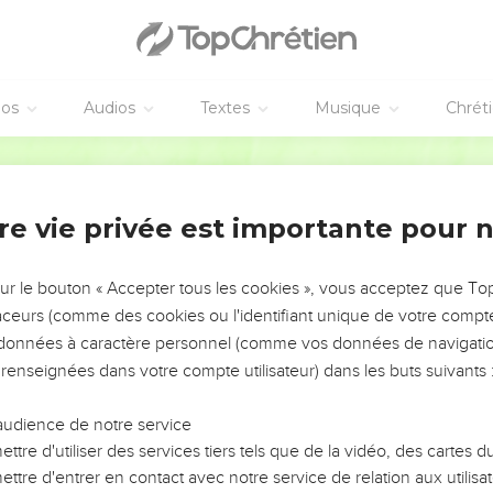
lieux ne disparurent pas ; le peuple y offrait encore des sacrifice
vec le roi d'Israël.
éos
Audios
Textes
Musique
Chrét
 Josaphat, ses exploits et ses guerres, cela est décrit dans les a
 du reste des prostitués, de ceux qui avaient survécu au règne d
Segond 21
oi en Edom, mais un intendant du roi.
re vie privée est importante pour 
des bateaux long-courriers pour aller à Ophir chercher de l'or, mai
s bateaux se brisèrent à Etsjon-Guéber.
s d'Achab, demanda à Josaphat : « Veux-tu que mes serviteurs aill
sur le bouton « Accepter tous les cookies », vous acceptez que T
saphat refusa.
traceurs (comme des cookies ou l'identifiant unique de votre compte 
s données à caractère personnel (comme vos données de navigatio
ec ses ancêtres et il fut enterré à leurs côtés dans la ville de s
a place.
 renseignées dans votre compte utilisateur) dans les buts suivants 
l
audience de notre service
ttre d'utiliser des services tiers tels que de la vidéo, des cartes
hab, devint roi d’Israël à Samarie, la dix-septième année du règn
ttre d'entrer en contact avec notre service de relation aux utilisat