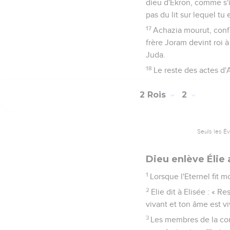
dieu d'Ekron, comme s'il
pas du lit sur lequel tu
17
Achazia mourut, confo
frère Joram devint roi 
Juda.
18
Le reste des actes d'A
2 Rois
2
Seuls les É
Dieu enlève Élie 
1
Lorsque l'Eternel fit m
2
Elie dit à Elisée : « R
vivant et ton âme est vi
3
Les membres de la comm