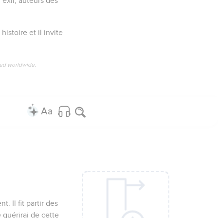
’exil, auteurs des
istoire et il invite
ved worldwide.
. Il fit partir des
 guérirai de cette