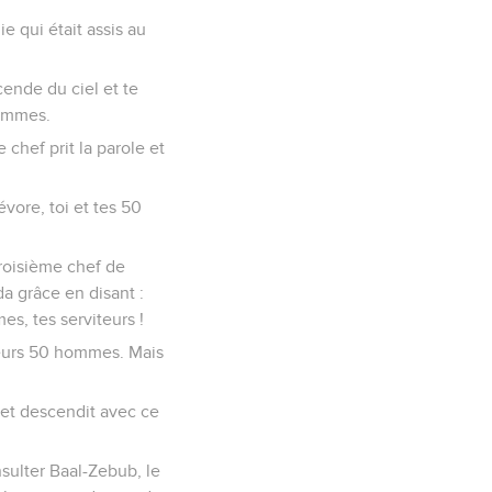
e qui était assis au
cende du ciel et te
hommes.
hef prit la parole et
évore, toi et tes 50
roisième chef de
da grâce en disant :
s, tes serviteurs !
leurs 50 hommes. Mais
va et descendit avec ce
nsulter Baal-Zebub, le