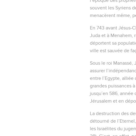
l’époque des prophète
souvent les Syriens d
menacèrent même, pend
En 743 avant Jésus-Chri
Juda et à Menahem, roi
déportent sa populatio
ville est sauvée de fa
Sous le roi Manassé, J
assurer l’indépendanc
entre l’Egypte, alliée
grandes puissances à l
jusqu’en 586, année o
Jérusalem et en dépor
La destruction des deu
détourné de l’Eternel,
les Israélites du juge