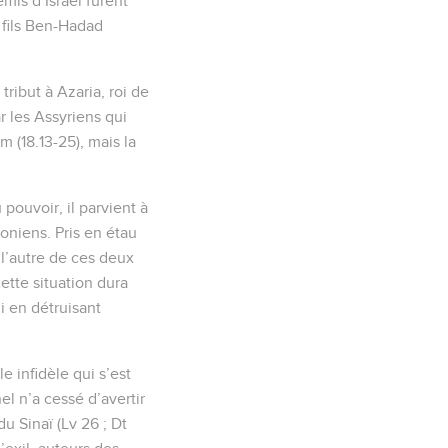
mis d’Israël furent
 fils Ben-Hadad
tribut à Azaria, roi de
r les Assyriens qui
 (18.13-25), mais la
pouvoir, il parvient à
oniens. Pris en étau
 l’autre de ces deux
ette situation dura
i en détruisant
 infidèle qui s’est
el n’a cessé d’avertir
u Sinaï (Lv 26 ; Dt