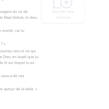
Ajouter une
Ajouter une
Ajouter une
Ajouter une
Ajouter une
essagers du roi de
colonne
colonne
colonne
colonne
colonne
ter Baal-Zebub, le dieu
es monté, car tu
 ? »
tournez vers le roi qui
de Dieu en Israël que tu
 lit sur lequel tu es
 vous a dit ces
 autour de la taille. »