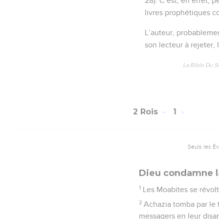
28). C’est, en effet, 
livres prophétiques co
L’auteur, probablement
son lecteur à rejeter, 
La Bible Du S
2 Rois
1
Seuls les É
Dieu condamne l
1
Les Moabites se révolt
2
Achazia tomba par le tr
messagers en leur disant