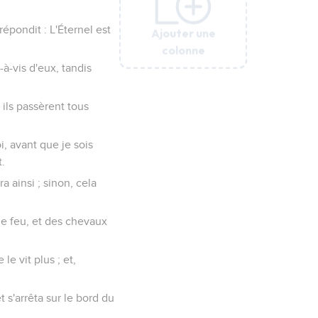
 répondit : L'Éternel est
Ajouter une
Ajouter une
Ajouter une
Ajouter une
colonne
colonne
colonne
colonne
-à-vis d'eux, tandis
t ils passèrent tous
i, avant que je sois
t.
ra ainsi ; sinon, cela
de feu, et des chevaux
 le vit plus ; et,
t s'arrêta sur le bord du