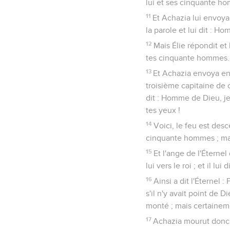
lui et ses cinquante h
11
Et Achazia lui envoy
la parole et lui dit : H
12
Mais Élie répondit et
tes cinquante hommes. 
13
Et Achazia envoya en
troisième capitaine de c
dit : Homme de Dieu, je
tes yeux !
14
Voici, le feu est des
cinquante hommes ; mai
15
Et l'ange de l'Éternel
lui vers le roi ; et il lui di
16
Ainsi a dit l'Éternel
s'il n'y avait point de 
monté ; mais certainem
17
Achazia mourut donc, 