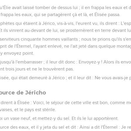
u'Élie avait laissé tomber de dessus lui ; il en frappa les eaux et di
l frappa les eaux, qui se partagèrent çà et là, et Élisée passa.
hètes qui étaient à Jérico, vis-à-vis, l'eurent vu, ils dirent : L'es
 ils vinrent au-devant de lui, se prosternèrent en terre devant lui,
s serviteurs cinquante hommes vaillants ; nous te prions qu'ils s'e
sprit de l'Éternel, l'ayant enlevé, ne l'ait jeté dans quelque mon
N'y envoyez point.
 jusqu'à l'embarrasser ; il leur dit donc : Envoyez-y ! Alors ils en
 trois jours et ne le trouvèrent pas.
lisée, qui était demeuré à Jérico ; et il leur dit : Ne vous avais-je p
 source de Jéricho
e dirent à Élisée : Voici, le séjour de cette ville est bon, comme m
ises, et le pays est stérile.
oi un vase neuf, et mettez-y du sel. Et ils le lui apportèrent.
source des eaux, et il y jeta du sel et dit : Ainsi a dit l'Éternel : Je