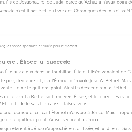
 fils de Josaphat, roi de Juda, parce qu'Achazia n'avait point de 
chazia n'est-il pas écrit au livre des Chroniques des rois d'Israël 
vangiles sont disponibles en vidéo pour le moment.
au ciel. Élisée lui succède
a Élie aux cieux dans un tourbillon, Élie et Élisée venaient de Gu
Je te prie, demeure ici ; car l'Éternel m'envoie jusqu'à Béthel. Mais 
vante ! je ne te quitterai point. Ainsi ils descendirent à Béthel.
s qui étaient à Béthel sortirent vers Élisée, et lui dirent : Sais-tu
Et il dit : Je le sais bien aussi ; taisez-vous !
e te prie, demeure ici ; car l'Éternel m'envoie à Jérico. Mais il répon
je ne te quitterai point. Ainsi ils vinrent à Jérico.
es qui étaient à Jérico s'approchèrent d'Élisée, et lui dirent : Sais