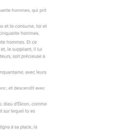
uante hommes, qui prit
ux et te consume, toi et
s cinquante hommes.
ante hommes. Et ce
, le suppliant, il lui
teurs, soit précieuse à
inquantaine, avec leurs
 donc, et descendit avec
ub, dieu d'Ékron, comme
it sur lequel tu es
égna à sa place, la