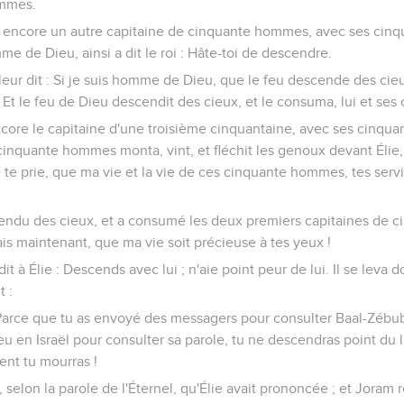
ommes.
a encore un autre capitaine de cinquante hommes, avec ses cinq
omme de Dieu, ainsi a dit le roi : Hâte-toi de descendre.
 leur dit : Si je suis homme de Dieu, que le feu descende des cie
Et le feu de Dieu descendit des cieux, et le consuma, lui et se
core le capitaine d'une troisième cinquantaine, avec ses cinqu
inquante hommes monta, vint, et fléchit les genoux devant Élie, et
 te prie, que ma vie et la vie de ces cinquante hommes, tes servi
cendu des cieux, et a consumé les deux premiers capitaines de c
s maintenant, que ma vie soit précieuse à tes yeux !
 dit à Élie : Descends avec lui ; n'aie point peur de lui. Il se leva
t :
 : Parce que tu as envoyé des messagers pour consulter Baal-Zéb
Dieu en Israël pour consulter sa parole, tu ne descendras point du l
ent tu mourras !
selon la parole de l'Éternel, qu'Élie avait prononcée ; et Joram r