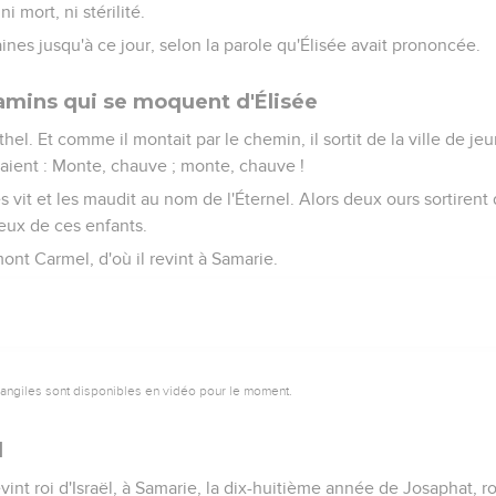
i mort, ni stérilité.
aines jusqu'à ce jour, selon la parole qu'Élisée avait prononcée.
amins qui se moquent d'Élisée
thel. Et comme il montait par le chemin, il sortit de la ville de j
saient : Monte, chauve ; monte, chauve !
les vit et les maudit au nom de l'Éternel. Alors deux ours sortirent d
eux de ces enfants.
mont Carmel, d'où il revint à Samarie.
vangiles sont disponibles en vidéo pour le moment.
l
vint roi d'Israël, à Samarie, la dix-huitième année de Josaphat, ro