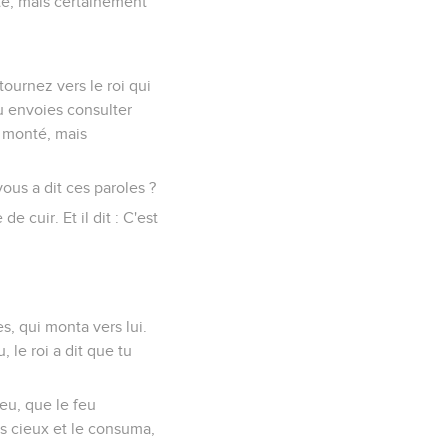
nté, mais certainement
tournez vers le roi qui
 tu envoies consulter
s monté, mais
ous a dit ces paroles ?
e cuir. Et il dit : C'est
, qui monta vers lui.
, le roi a dit que tu
eu, que le feu
s cieux et le consuma,