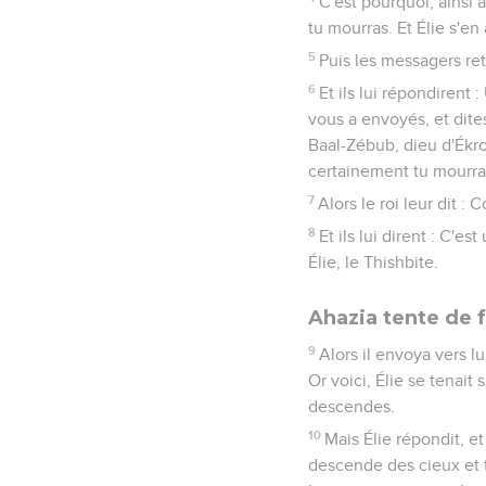
C'est pourquoi, ainsi 
tu mourras. Et Élie s'en 
5
Puis les messagers ret
6
Et ils lui répondirent
vous a envoyés, et dites-
Baal-Zébub, dieu d'Ékro
certainement tu mourra
7
Alors le roi leur dit 
8
Et ils lui dirent : C'e
Élie, le Thishbite.
Ahazia tente de f
9
Alors il envoya vers 
Or voici, Élie se tenait
descendes.
10
Mais Élie répondit, e
descende des cieux et 