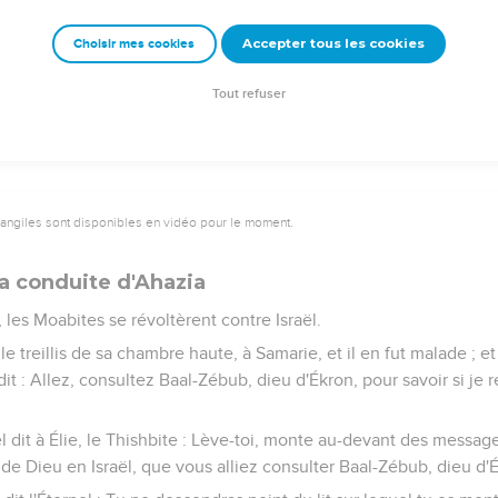
emeur Copyright © 1992, 1999 by Biblica, Inc.® Used by permission. All rights reser
Accepter tous les cookies
Choisir mes cookies
Tout refuser
vangiles sont disponibles en vidéo pour le moment.
a conduite d'Ahazia
 les Moabites se révoltèrent contre Israël.
e treillis de sa chambre haute, à Samarie, et il en fut malade ; et
it : Allez, consultez Baal-Zébub, dieu d'Ékron, pour savoir si je r
el dit à Élie, le Thishbite : Lève-toi, monte au-devant des messag
int de Dieu en Israël, que vous alliez consulter Baal-Zébub, dieu d'