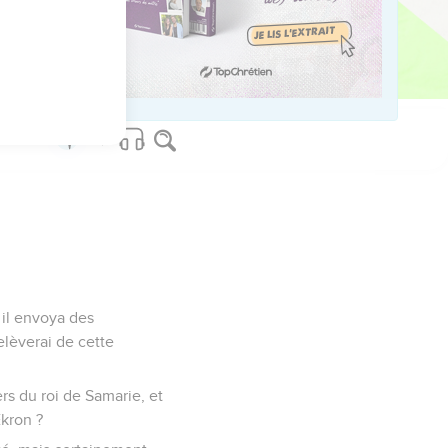
ved worldwide.
 il envoya des
elèverai de cette
ers du roi de Samarie, et
Ékron ?