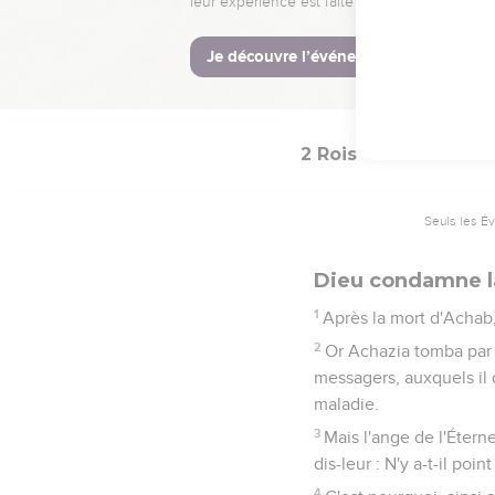
La Bible Du S
2 Rois
1
Seuls les É
Dieu condamne l
1
Après la mort d'Achab,
2
Or Achazia tomba par l
messagers, auxquels il d
maladie.
3
Mais l'ange de l'Étern
dis-leur : N'y a-t-il po
4