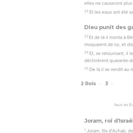
elles ne causeront plus n
22
Et les eaux ont été s
Dieu punit des g
23
Et de là il monta à Bé
moquaient de lui, et di
24
Et, se retournant, il 
déchirèrent quarante-d
25
De là il se rendit au 
2 Rois
3
Seuls les É
Joram, roi d'Israë
1
Joram, fils d'Achab, de