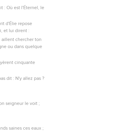
t : Où est l'Éternel, le
prit d'Élie repose
 et lui dirent :
n aillent chercher ton
tagne ou dans quelque
voyèrent cinquante
as dit : N'y allez pas ?
on seigneur le voit ;
 rends saines ces eaux ;