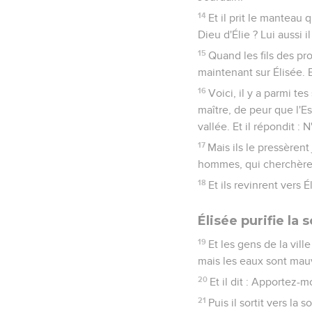
14
Et il prit le manteau q
Dieu d'Élie ? Lui aussi i
15
Quand les fils des prop
maintenant sur Élisée. Et
16
Voici, il y a parmi te
maître, de peur que l'E
vallée. Et il répondit : 
17
Mais ils le pressèrent
hommes, qui cherchèrent
18
Et ils revinrent vers É
Élisée purifie la
19
Et les gens de la vill
mais les eaux sont mauva
20
Et il dit : Apportez-m
21
Puis il sortit vers la 