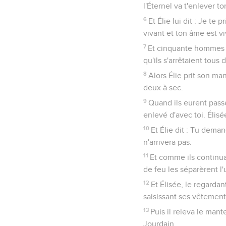
l'Éternel va t'enlever to
6
Et Élie lui dit : Je te
vivant et ton âme est viv
7
Et cinquante hommes d'e
qu'ils s'arrêtaient tous
8
Alors Élie prit son man
deux à sec.
9
Quand ils eurent passé
enlevé d'avec toi. Élisé
10
Et Élie dit : Tu demand
n'arrivera pas.
11
Et comme ils continua
de feu les séparèrent l'
12
Et Élisée, le regardant
saisissant ses vêtements
13
Puis il releva le mante
Jourdain.