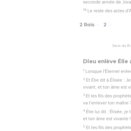
seconde année de Joram,
18
Le reste des actes d'A
2 Rois
2
Seuls les É
Dieu enlève Élie 
1
Lorsque l'Éternel enlev
2
Et Élie dit à Élisée : 
vivant, et ton âme est vi
3
Et les fils des prophète
va t'enlever ton maître ? 
4
Élie lui dit : Élisée, j
et ton âme est vivante ! 
5
Et les fils des prophèt