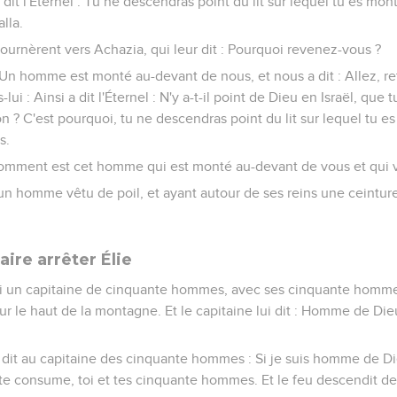
a dit l'Éternel : Tu ne descendras point du lit sur lequel tu es mo
alla.
ournèrent vers Achazia, qui leur dit : Pourquoi revenez-vous ?
 : Un homme est monté au-devant de nous, et nous a dit : Allez, re
lui : Ainsi a dit l'Éternel : N'y a-t-il point de Dieu en Israël, que
n ? C'est pourquoi, tu ne descendras point du lit sur lequel tu e
s.
: Comment est cet homme qui est monté au-devant de vous et qui v
st un homme vêtu de poil, et ayant autour de ses reins une ceinture d
aire arrêter Élie
lui un capitaine de cinquante hommes, avec ses cinquante hommes
 sur le haut de la montagne. Et le capitaine lui dit : Homme de Dieu
t dit au capitaine des cinquante hommes : Si je suis homme de Di
te consume, toi et tes cinquante hommes. Et le feu descendit de