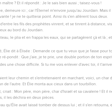
n maître ? Et il répondit : Je le sais bien aussi ; taisez-vous !
 prie, demeure ici ; car l'Éternel m'envoie jusqu'au Jourdain. Mais il
ante ! je ne te quitterai point. Ainsi ils s'en allèrent tous deux.
ntre les fils des prophètes vinrent, et se tinrent à distance, vis
 deux au bord du Jourdain.
teau, le plia et en frappa les eaux, qui se partagèrent çà et là ; e
, Élie dit à Élisée : Demande ce que tu veux que je fasse pour to
e ré-pondit : Que j'aie, je te prie, une double portion de ton espri
es une chose difficile. Si tu me vois enlever d'avec toi, il t'arrive
ient leur chemin et s'entretenaient en marchant, voici, un char 
un de l'autre. Et Élie monta aux cieux dans un tourbillon.
, criait : Mon père, mon père, char d'Israël et sa cavalerie ! Et il ne
, il les déchira en deux pièces.
au qu'Élie avait laissé tomber de dessus lui ; et il s'en retourna, e