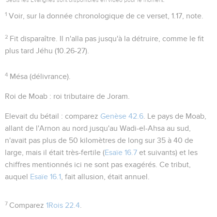
1
Voir, sur la donnée chronologique de ce verset,
1.17
, note.
2
Fit disparaître
. Il n'alla pas jusqu'à la détruire, comme le fit
plus tard Jéhu (
10.26-27
).
4
Mésa
(
délivrance
).
Roi de Moab
: roi tributaire de Joram.
Elevait du bétail
: comparez
Genèse 42.6
. Le pays de Moab,
allant de l'Arnon au nord jusqu'au Wadi-el-Ahsa au sud,
n'avait pas plus de 50 kilomètres de long sur 35 à 40 de
large, mais il était très-fertile (
Esaïe 16.7
et suivants) et les
chiffres mentionnés ici ne sont pas exagérés. Ce tribut,
auquel
Esaïe 16.1
, fait allusion, était annuel.
7
Comparez
1Rois 22.4
.