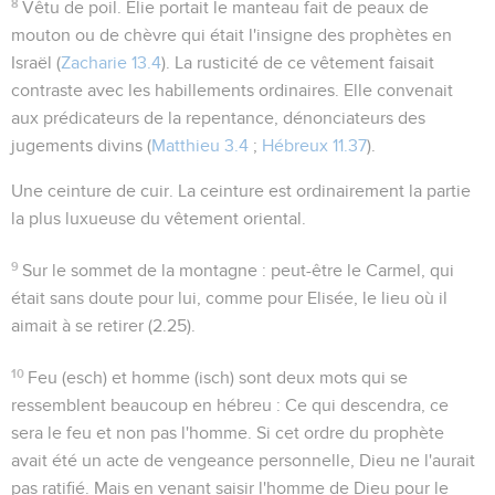
8
Vêtu de poil
. Elie portait le manteau fait de peaux de
mouton ou de chèvre qui était l'insigne des prophètes en
Israël (
Zacharie 13.4
). La rusticité de ce vêtement faisait
contraste avec les habillements ordinaires. Elle convenait
aux prédicateurs de la repentance, dénonciateurs des
jugements divins (
Matthieu 3.4
;
Hébreux 11.37
).
Une ceinture de cuir
. La ceinture est ordinairement la partie
la plus luxueuse du vêtement oriental.
9
Sur le sommet de la montagne
: peut-être le Carmel, qui
était sans doute pour lui, comme pour Elisée, le lieu où il
aimait à se retirer (
2.25
).
10
Feu
(
esch
) et
homme
(
isch
) sont deux mots qui se
ressemblent beaucoup en hébreu : Ce qui descendra, ce
sera le feu et non pas l'homme. Si cet ordre du prophète
avait été un acte de vengeance personnelle, Dieu ne l'aurait
pas ratifié. Mais en venant saisir l'homme de Dieu pour le