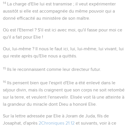
14
La charge d'Elie lui est transmise ; il veut expérimenter
aussitôt si elle est accompagnée du même pouvoir qui a
donné efficacité au ministère de son maître.
Où est l'Eternel ?
S'il est ici avec moi, qu'il fasse pour moi ce
qu'il a fait pour Elie !
Oui, lui-même ?
Il nous le faut ici,
lui
, lui-même, lui vivant, lui
qui reste après qu'Elie nous a quittés.
15
Ils le reconnaissent comme leur directeur futur.
16
Ils pensent bien que l'esprit d'Elie a été enlevé dans le
séjour divin, mais ils craignent que son corps ne soit retombé
sur la terre, et veulent l'ensevelir. Elisée voit là une atteinte à
la grandeur du miracle dont Dieu a honoré Elie.
Sur la lettre adressée par Elie à Joram de Juda, fils de
Josaphat, d'après
2Chroniques 21.12
et suivants, voir à ce