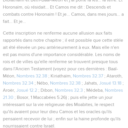
Horonaïm, où résidait... Et Camos me dit : Descends et
combats contre Horonaïm ! Et je... Camos, dans mes jours... a
fait... Et je...
Cette inscription ne renferme aucune allusion aux faits
rapportés dans notre chapitre ; il est possible que cette stèle
ait été élevée un peu antérieurement à eux. Mais elle n'en
est pas moins d'une importance considérable. Les noms de
rois et de villes qu'elle renferme se trouvent presque tous
dans l'Ancien Testament (voyez pour ces dernières : Baal-
Méon,
Nombres 32.38
; Kiriathaïm,
Nombres 32.37
; Ataroth,
Nombres 32.34
; Nébo,
Nombres 32.38
; Jahats,
Josué 13.18
;
Aroër,
Josué 12.2
; Dibon,
Nombres 32.3
; Médeba,
Nombres
21.30
; Bosor, 1 Maccabées 5.26) ; puis elle jette un jour
intéressant sur la vie religieuse des Moabites, le respect
qu'ils avaient pour leur dieu Camos et les oracles qu'ils
pensaient recevoir de lui ; enfin sur la haine profonde qu'ils
nourrissaient contre Israël.