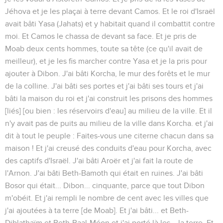
Jéhova et je les plaçai à terre devant Camos. Et le roi d'Israël
avait bâti Yasa
(Jahats)
et y habitait quand il combattit contre
moi. Et Camos le chassa de devant sa face. Et je pris de
Moab deux cents hommes, toute sa tête
(ce qu'il avait de
meilleur),
et je les fis marcher contre Yasa et je la pris pour
ajouter à Dibon. J'ai bâti Korcha, le mur des forêts et le mur
de la colline. J'ai bâti ses portes et j'ai bâti ses tours et j'ai
bâti la maison du roi et j'ai construit les prisons des hommes
[liés] [ou bien : les réservoirs d'eau]
au milieu de la ville. Et il
n'y avait pas de puits au milieu de la ville dans Korcha. et j'ai
dit à tout le peuple : Faites-vous une citerne chacun dans sa
maison ! Et j'ai creusé des conduits d'eau pour Korcha, avec
des captifs d'Israël. J'ai bâti Aroër et j'ai fait la route de
l'Arnon. J'ai bâti Beth-Bamoth qui était en ruines. J'ai bâti
Bosor qui était... Dibon... cinquante, parce que tout Dibon
m'obéit. Et j'ai rempli le nombre de cent avec les villes que
j'ai ajoutées à ta terre
[de Moab].
Et j'ai bâti... et Beth-
Diblathaïm et Beth-Baal-Méon et j'ai porté là les... la terre. Et