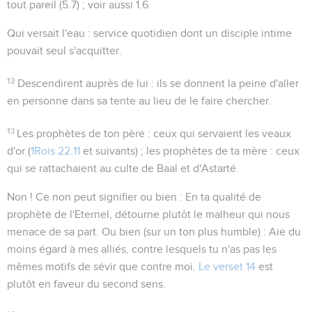
tout pareil (
5.7
) ; voir aussi
1.6
.
Qui versait l'eau
: service quotidien dont un disciple intime
pouvait seul s'acquitter.
12
Descendirent auprès de lui
: ils se donnent la peine d'aller
en personne dans sa tente au lieu de le faire chercher.
13
Les prophètes de ton père
: ceux qui servaient les veaux
d'or (
1Rois 22.11
et suivants) ;
les prophètes de ta mère
: ceux
qui se rattachaient au culte de Baal et d'Astarté.
Non !
Ce non peut signifier ou bien : En ta qualité de
prophète de l'Eternel, détourne plutôt le malheur qui nous
menace de sa part. Ou bien (sur un ton plus humble) : Aie du
moins égard à mes alliés, contre lesquels tu n'as pas les
mêmes motifs de sévir que contre moi.
Le verset 14
est
plutôt en faveur du second sens.