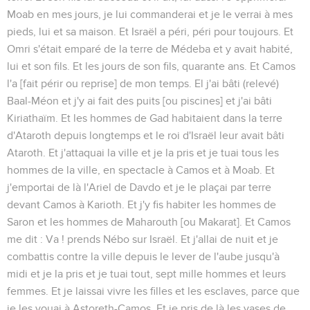
Moab en mes jours, je lui commanderai et je le verrai à mes
pieds, lui et sa maison. Et Israël a péri, péri pour toujours. Et
Omri s'était emparé de la terre de Médeba et y avait habité,
lui et son fils. Et les jours de son fils, quarante ans. Et Camos
l'a
[fait périr ou reprise]
de mon temps. El j'ai bâti
(relevé)
Baal-Méon et j'y ai fait des puits
[ou piscines]
et j'ai bâti
Kiriathaïm. Et les hommes de Gad habitaient dans la terre
d'Ataroth depuis longtemps et le roi d'Israël leur avait bâti
Ataroth. Et j'attaquai la ville et je la pris et je tuai tous les
hommes de la ville, en spectacle à Camos et à Moab. Et
j'emportai de là l'Ariel de Davdo et je le plaçai par terre
devant Camos à Karioth. Et j'y fis habiter les hommes de
Saron et les hommes de Maharouth
[ou Makarat].
Et Camos
me dit : Va ! prends Nébo sur Israël. Et j'allai de nuit et je
combattis contre la ville depuis le lever de l'aube jusqu'à
midi et je la pris et je tuai tout, sept mille hommes et leurs
femmes. Et je laissai vivre les filles et les esclaves, parce que
je les vouai à Astoreth-Camos. Et je pris de là les vases de