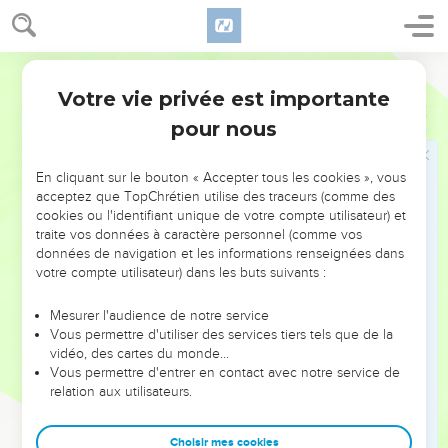
l’une puis par l’autre de ces deux grandes puissances à la
fin du septième siècle avant Jésus-Christ (23.29-30 ; 24.1-7).
Cette situation dura jusqu’en 586, année où
Bible annotée
Nabuchodonosor met fin à toute tentative de révolte contre
Votre vie privée est importante
2 Rois
Introduction
lui en détruisant Jérusalem et en déportant sa population
pour nous
(ch.25).
La destruction des deux royaumes d’Israël et de Juda est le
En cliquant sur le bouton « Accepter tous les cookies », vous
juste châtiment d’un peuple infidèle qui s’est détourné de
acceptez que TopChrétien utilise des traceurs (comme des
cookies ou l'identifiant unique de votre compte utilisateur) et
l’Eternel, son Suzerain, pour adorer de faux dieux. Pourtant,
traite vos données à caractère personnel (comme vos
jamais l’Eternel n’a cessé d’avertir les Israélites du jugement
données de navigation et les informations renseignées dans
qui les attendait, conformément aux sanctions de l’alliance
votre compte utilisateur) dans les buts suivants :
du Sinaï (Lv 26 ; Dt 28). C’est, en effet, pendant la période
Mesurer l'audience de notre service
couverte par 2 Rois que les prophètes d’avant l’exil, auteurs
Vous permettre d'utiliser des services tiers tels que de la
des livres prophétiques contenus dans la Bible, ont exercé
vidéo, des cartes du monde…
leur ministère.
Vous permettre d'entrer en contact avec notre service de
relation aux utilisateurs.
L’auteur, probablement en exil à Babylone, désire que le
peuple tire les leçons de son histoire et il invite son lecteur
Choisir mes cookies