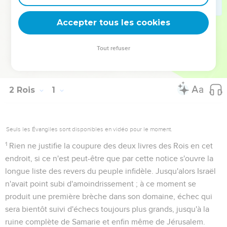
à rejeter, lui aussi, les péchés qui ont entraîné le jugement
d’Israël.
Accepter tous les cookies
La Bible Du Semeur Copyright © 1992, 1999 by Biblica, Inc.® Used by
Tout refuser
permission. All rights reserved worldwide.
2 Rois
1
Seuls les Évangiles sont disponibles en vidéo pour le moment.
1
Rien ne justifie la coupure des deux livres des Rois en cet
endroit, si ce n'est peut-être que par cette notice s'ouvre la
longue liste des revers du peuple infidèle. Jusqu'alors Israël
n'avait point subi d'amoindrissement ; à ce moment se
produit une première brèche dans son domaine, échec qui
sera bientôt suivi d'échecs toujours plus grands, jusqu'à la
ruine complète de Samarie et enfin même de Jérusalem.