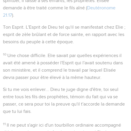
spirituel, il laisse à ses enfants, les prophètes. Elisée
demande à être traité comme le fils aîné (
Deutéronome
21.17
).
Ton Esprit
. L'Esprit de Dieu tel qu'il se manifestait chez Elie ;
esprit de zèle brûlant et de force sainte, en rapport avec les
besoins du peuple à cette époque.
10
Une chose difficile
. Elie savait par quelles expériences il
avait été amené à posséder l'Esprit qui l'avait soutenu dans
son ministère, et il comprend le travail par lequel Elisée
devra passer pour être élevé à la même hauteur.
Si tu me vois enlever...
Dieu te juge digne d'être, toi seul
entre tous les fils des prophètes, témoin du fait qui va se
passer, ce sera pour toi la preuve qu'il t'accorde la demande
que tu lui fais.
11
Il ne peut s'agir ici d'un tourbillon ordinaire accompagné