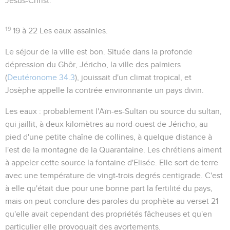
Jésus-Christ.
19
19 à 22
Les eaux assainies.
Le séjour de la ville est bon
. Située dans la profonde
dépression du Ghôr, Jéricho, la ville des palmiers
(
Deutéronome 34.3
), jouissait d'un climat tropical, et
Josèphe appelle la contrée environnante
un pays divin
.
Les eaux
: probablement l'Aïn-es-Sultan ou source du sultan,
qui jaillit, à deux kilomètres au nord-ouest de Jéricho, au
pied d'une petite chaîne de collines, à quelque distance à
l'est de la montagne de la Quarantaine. Les chrétiens aiment
à appeler cette source
la fontaine d'Elisée
. Elle sort de terre
avec une température de vingt-trois degrés centigrade. C'est
à elle qu'était due pour une bonne part la fertilité du pays,
mais on peut conclure des paroles du prophète au verset 21
qu'elle avait cependant des propriétés fâcheuses et qu'en
particulier elle provoquait des avortements.