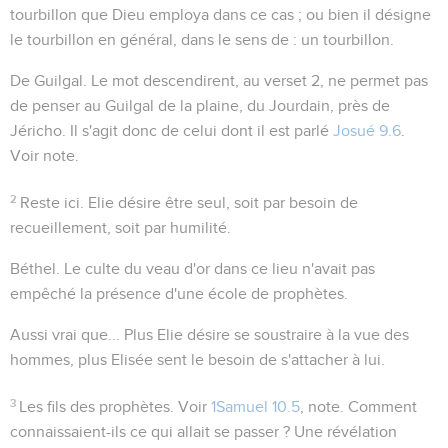
tourbillon que Dieu employa dans ce cas ; ou bien il désigne
le tourbillon en général, dans le sens de :
un
tourbillon.
De Guilgal
. Le mot
descendirent
, au verset 2, ne permet pas
de penser au Guilgal de la plaine, du Jourdain, près de
Jéricho. Il s'agit donc de celui dont il est parlé
Josué 9.6
.
Voir note.
2
Reste ici
. Elie désire être seul, soit par besoin de
recueillement, soit par humilité.
Béthel
. Le culte du veau d'or dans ce lieu n'avait pas
empêché la présence d'une école de prophètes.
Aussi vrai que...
Plus Elie désire se soustraire à la vue des
hommes, plus Elisée sent le besoin de s'attacher à lui.
3
Les fils des prophètes
. Voir
1Samuel 10.5
, note. Comment
connaissaient-ils ce qui allait se passer ? Une révélation