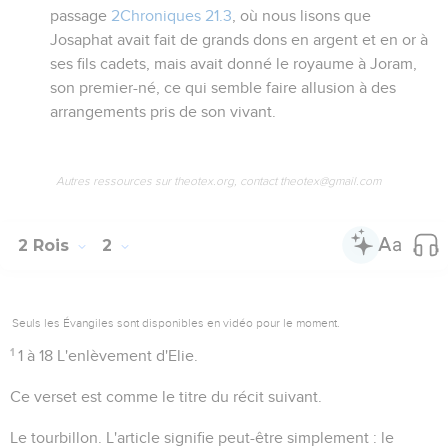
passage
2Chroniques 21.3
, où nous lisons que
Josaphat avait fait de grands dons en argent et en or à
ses fils cadets, mais avait donné le royaume à Joram,
son premier-né, ce qui semble faire allusion à des
arrangements pris de son vivant.
Autres ressources sur theotex.org, contact theotex@gmail.com
2 Rois
2
Seuls les Évangiles sont disponibles en vidéo pour le moment.
1
1 à 18
L'enlèvement d'Elie.
Ce verset est comme le titre du récit suivant.
Le tourbillon
. L'article signifie peut-être simplement : le