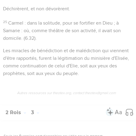
Déchirèrent
, et non dévorèrent.
25
Carmel
: dans la solitude, pour se fortifier en Dieu ;
à
Samarie
: où, comme théâtre de son activité, il avait son
domicile. (
6.32
).
Les miracles de bénédiction et de malédiction qui viennent
d'être rapportés, furent la légitimation du minisière d'Elisée,
comme continuation de celui d'Elie, soit aux yeux des
prophètes, soit aux yeux du peuple.
Autres ressources sur theotex.org, contact theotex@gmail.com
2 Rois
3
Seuls les Évangiles sont disponibles en vidéo pour le moment.