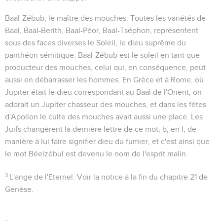
Baal-Zébub
,
le maître des mouches
. Toutes les variétés de
Baal, Baal-Berith, Baal-Péor, Baal-Tséphon, représentent
sous des faces diverses le Soleil, le dieu suprême du
panthéon sémitique. Baal-Zébub est le soleil en tant que
producteur des mouches, celui qui, en conséquence, peut
aussi en débarrasser les hommes. En Grèce et à Rome, où
Jupiter était le dieu correspondant au Baal de l'Orient, on
adorait un Jupiter chasseur des mouches, et dans les fêtes
d'Apollon le culte des mouches avait aussi une place. Les
Juifs changèrent la dernière lettre de ce mot,
b
, en
l
, de
manière à lui faire signifier
dieu du fumier
, et c'est ainsi que
le mot Béelzébul est devenu le nom de l'esprit malin.
3
L'ange de l'Eternel
. Voir la notice à la fin du chapitre 21 de
Genèse.