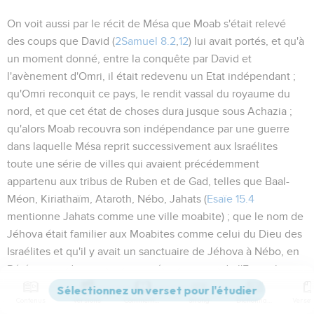
On voit aussi par le récit de Mésa que Moab s'était relevé
des coups que David (
2Samuel 8.2
,
12
) lui avait portés, et qu'à
un moment donné, entre la conquête par David et
l'avènement d'Omri, il était redevenu un Etat indépendant ;
qu'Omri reconquit ce pays, le rendit vassal du royaume du
nord, et que cet état de choses dura jusque sous Achazia ;
qu'alors Moab recouvra son indépendance par une guerre
dans laquelle Mésa reprit successivement aux Israélites
toute une série de villes qui avaient précédemment
appartenu aux tribus de Ruben et de Gad, telles que Baal-
Méon, Kiriathaïm, Ataroth, Nébo, Jahats (
Esaïe 15.4
mentionne Jahats comme une ville moabite) ; que le nom de
Jéhova était familier aux Moabites comme celui du Dieu des
Israélites et qu'il y avait un sanctuaire de Jéhova à Nébo, en
Pérée, avec des vases consacrés au service de l'Eternel.
Contenus
Versions
Commentaires
Strong
Dictionnaire
Autres ressources sur theotex.org, contact theotex@gmail.com