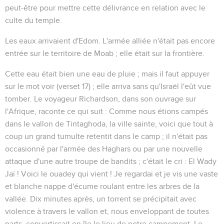
peut-être pour mettre cette délivrance en relation avec le
culte du temple.
Les eaux arrivaient d'Edom
. L'armée alliée n'était pas encore
entrée sur le territoire de Moab ; elle était sur la frontière.
Cette eau était bien une eau de pluie ; mais il faut appuyer
sur le mot
voir
(verset 17) ; elle arriva sans qu'Israël l'eût vue
tomber. Le voyageur Richardson, dans son ouvrage sur
l'Afrique, raconte ce qui suit :
Comme nous étions campés
dans le vallon de Tintaghoda, la ville sainte, voici que tout à
coup un grand tumulte retentit dans le camp ; il n'était pas
occasionné par l'armée des Haghars ou par une nouvelle
attaque d'une autre troupe de bandits ; c'était le cri : El Wady
Jaï ! Voici le ouadey qui vient ! Je regardai et je vis une vaste
et blanche nappe d'écume roulant entre les arbres de la
vallée. Dix minutes après, un torrent se précipitait avec
violence à travers le vallon et, nous enveloppant de toutes
parts, convertissait en île le lieu de notre campement. Le