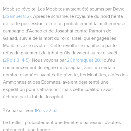
Moab se révolta
. Les Moabites avaient été soumis par David
(
2Samuel 8.2
). Après le schisme, le royaume du nord hérita
de cette possession, et ce fut probablement la malheureuse
campagne d'Achab et de Josaphat contre Rarnoth de
Galaad, suivie de la mort du roi d'Israël, qui engagea les
Moabites à se révolter. Cette révolte se manifesta par le
refus du paiement du tribut qu'ils devaient au roi d'Israël
(
2Rois 3. 4-5
). Nous voyons par
2Chroniques 20.1
qu'au
commencement du règne de Josaphat, ainsi un certain
nombre d'années avant cette révolte, les Moabites, aidés des
Ammonites et des Edomites, avaient déjà tenté une
expédition pour s'affranchir ; mais cette coalition avait
échoué par la foi de Josaphat.
2
Achazia
: voir
1Rois 22.52
.
Le treillis
: probablement une fenêtre à barreaux ; d'autres
entendent : une trappe.