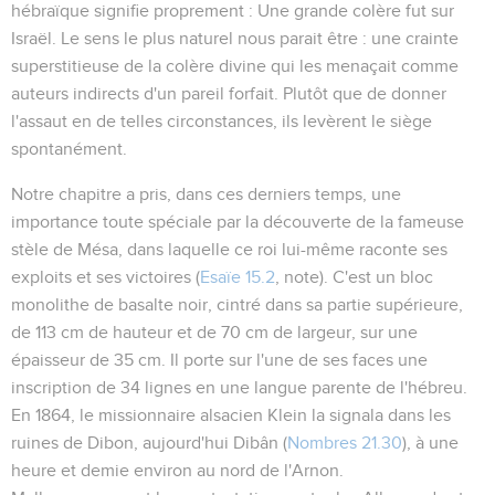
hébraïque signifie proprement :
Une grande colère fut sur
Israël
. Le sens le plus naturel nous parait être : une crainte
superstitieuse de la colère divine qui les menaçait comme
auteurs indirects d'un pareil forfait. Plutôt que de donner
l'assaut en de telles circonstances, ils levèrent le siège
spontanément.
Notre chapitre a pris, dans ces derniers temps, une
importance toute spéciale par la découverte de la fameuse
stèle de Mésa, dans laquelle ce roi lui-même raconte ses
exploits et ses victoires (
Esaïe 15.2
, note). C'est un bloc
monolithe de basalte noir, cintré dans sa partie supérieure,
de 113 cm de hauteur et de 70 cm de largeur, sur une
épaisseur de 35 cm. Il porte sur l'une de ses faces une
inscription de 34 lignes en une langue parente de l'hébreu.
En 1864, le missionnaire alsacien Klein la signala dans les
ruines de Dibon, aujourd'hui Dibân (
Nombres 21.30
), à une
heure et demie environ au nord de l'Arnon.