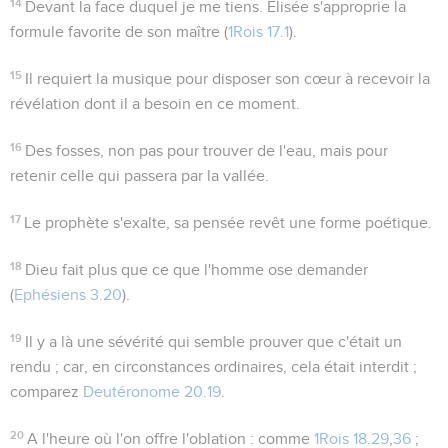
14
Devant la face duquel je me tiens
. Elisée s'approprie la
formule favorite de son maître (
1Rois 17.1
).
15
Il requiert la musique pour disposer son cœur à recevoir la
révélation dont il a besoin en ce moment.
16
Des fosses
, non pas pour trouver de l'eau, mais pour
retenir celle qui passera par la vallée.
17
Le prophète s'exalte, sa pensée revêt une forme poétique.
18
Dieu fait plus que ce que l'homme ose demander
(
Ephésiens 3.20
).
19
Il y a là une sévérité qui semble prouver que c'était un
rendu ; car, en circonstances ordinaires, cela était interdit ;
comparez
Deutéronome 20.19
.
20
A l'heure où l'on offre l'oblation
: comme
1Rois 18.29
,
36
;