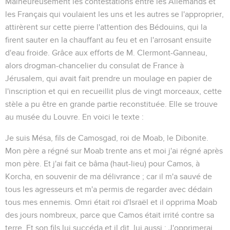
Malheureusement les contestations entre les Allemands et
les Français qui voulaient les uns et les autres se l'approprier,
attirèrent sur cette pierre l'attention des Bédouins, qui la
firent sauter en la chauffant au feu et en l'arrosant ensuite
d'eau froide. Grâce aux efforts de M. Clermont-Ganneau,
alors drogman-chancelier du consulat de France à
Jérusalem, qui avait fait prendre un moulage en papier de
l'inscription et qui en recueillit plus de vingt morceaux, cette
stèle a pu être en grande partie reconstituée. Elle se trouve
au musée du Louvre. En voici le texte :
Je suis Mésa, fils de Camosgad, roi de Moab, le Dibonite.
Mon père a régné sur Moab trente ans et moi j'ai régné après
mon père. Et j'ai fait ce bâma
(haut-lieu)
pour Camos, à
Korcha, en souvenir de ma délivrance ; car il m'a sauvé de
tous les agresseurs et m'a permis de regarder avec dédain
tous mes ennemis. Omri était roi d'Israël et il opprima Moab
des jours nombreux, parce que Camos était irrité contre sa
terre. Et son fils lui succéda et il dit, lui aussi : J'opprimerai