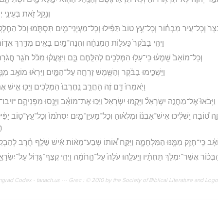
וְנָקַ֥ל זֹ֖את בְּעֵינֵ֣י 
ָר֙ וְכָל־עִ֣יר מִבְח֔וֹר וְכָל־עֵ֥ץ טוֹב֙ תַּפִּ֔ילוּ וְכָל־מַעְיְנֵי־מַ֖יִם תִּסְתֹּ֑מוּ וְכֹל֙ הַחֶלְקָ
וַיְהִ֤י בַבֹּ֙קֶר֙ כַּעֲל֣וֹת הַמִּנְחָ֔ה וְהִנֵּה־מַ֥יִם בָּאִ֖ים מִדֶּ֣רֶךְ אֱד֑
וְכָל־מוֹאָב֙ שָֽׁמְע֔וּ כִּֽי־עָל֥וּ הַמְּלָכִ֖ים לְהִלָּ֣חֶם בָּ֑ם וַיִּצָּעֲק֗וּ מִכֹּ֨ל חֹגֵ֤ר חֲגֹרָה֙
וַיַּשְׁכִּ֣ימוּ בַבֹּ֔קֶר וְהַשֶּׁ֖מֶשׁ זָרְחָ֣ה עַל־הַמָּ֑יִם וַיִּרְא֨וּ מוֹאָ֥ב מִנ
וַיֹּֽאמְרוּ֙ דָּ֣ם זֶ֔ה הָחֳרֵ֤ב נֶֽחֶרְבוּ֙ הַמְּלָכִ֔ים וַיַּכּ֖וּ אִ֣ישׁ 
וַיָּבֹאוּ֮ אֶל־מַחֲנֵ֣ה יִשְׂרָאֵל֒ וַיָּקֻ֤מוּ יִשְׂרָאֵל֙ וַיַּכּ֣וּ אֶת־מוֹאָ֔ב וַיָּנֻ֖סוּ מִפְּנֵיהֶ֑ם *ויבו
֣ה ט֠וֹבָה יַשְׁלִ֨יכוּ אִישׁ־אַבְנ֜וֹ וּמִלְא֗וּהָ וְכָל־מַעְיַן־מַ֤יִם יִסְתֹּ֙מוּ֙ וְכָל־עֵֽץ־ט֣וֹב יַפִּ֔י
חֲ
וֹאָ֔ב כִּֽי־חָזַ֥ק מִמֶּ֖נּוּ הַמִּלְחָמָ֑ה וַיִּקַּ֣ח א֠וֹתוֹ שְׁבַע־מֵא֨וֹת אִ֜ישׁ שֹׁ֣לֵֽף חֶ֗רֶב לְהַבְקִ֛
ַבְּכ֜וֹר אֲשֶׁר־יִמְלֹ֣ךְ תַּחְתָּ֗יו וַיַּעֲלֵ֤הוּ עֹלָה֙ עַל־הַ֣חֹמָ֔ה וַיְהִ֥י קֶצֶף־גָּד֖וֹל עַל־יִשְׂרָאֵ֑ל וַי
rad Codex - tanach.us --- Grec : © 2010 by the Society of Biblical Literature and Log