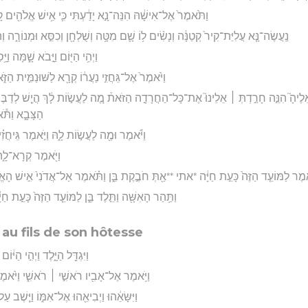
וַתֹּ֙אמֶר֙ אֶל־אִישָׁ֔הּ הִנֵּה־נָ֣א יָדַ֔עְתִּי כִּ֛י אִ֥ישׁ אֱלֹהִ֖ים ק
נַֽעֲשֶׂה־נָּ֤א עֲלִיַּת־קִיר֙ קְטַנָּ֔ה וְנָשִׂ֨ים ל֥וֹ שָׁ֛ם מִטָּ֥ה וְשֻׁלְחָ֖ן וְכִסֵּ֣א וּמְנוֹרָ֑ה וְהָ
וַיְהִ֥י הַיּ֖וֹם וַיָּ֣בֹא שָׁ֑מָּה וַי
וַיֹּ֙אמֶר֙ אֶל־גֵּחֲזִ֣י נַעֲר֔וֹ קְרָ֖א לַשּׁוּנַמִּ֣ית הַזֹּ֑
ֵלֶיהָ֮ הִנֵּ֣ה חָרַ֣דְתְּ ׀ אֵלֵינוּ֮ אֶת־כָּל־הַחֲרָדָ֣ה הַזֹּאת֒ מֶ֚ה לַעֲשׂ֣וֹת לָ֔ךְ הֲיֵ֤שׁ לְדַבּ
הַצָּבָ֑א וַתֹּ֕א
וַיֹּ֕אמֶר וּמֶ֖ה לַעֲשׂ֣וֹת לָ֑הּ וַיֹּ֣אמֶר גֵּיחֲזִ֗י 
וַיֹּ֖אמֶר קְרָא־לָ֑הּ 
ֹ֗אמֶר לַמּוֹעֵ֤ד הַזֶּה֙ כָּעֵ֣ת חַיָּ֔ה *אתי **אַ֖תְּ חֹבֶ֣קֶת בֵּ֑ן וַתֹּ֗אמֶר אַל־אֲדֹנִי֙ אִ֣ישׁ הָאֱל
וַתַּ֥הַר הָאִשָּׁ֖ה וַתֵּ֣לֶד בֵּ֑ן לַמּוֹעֵ֤ד הַזֶּה֙ כָּעֵ֣ת חַ
 au fils de son hôtesse
וַיִּגְדַּ֖ל הַיָּ֑לֶד וַיְהִ֣י הַיּ
וַיֹּ֥אמֶר אֶל־אָבִ֖יו רֹאשִׁ֣י ׀ רֹאשִׁ֑י וַיֹּ֙אמֶ
וַיִּשָּׂאֵ֔הוּ וַיְבִיאֵ֖הוּ אֶל־אִמּ֑וֹ וַיֵּ֧שֶׁב עַ