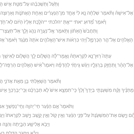
וַתַּ֙עַל֙ וַתַּשְׁכִּבֵ֔הוּ עַל־מִטַּ֖ת אִ֣ישׁ הָא
 אֶל־אִישָׁהּ֒ וַתֹּ֗אמֶר שִׁלְחָ֨ה נָ֥א לִי֙ אֶחָ֣ד מִן־הַנְּעָרִ֔ים וְאַחַ֖ת הָאֲתֹנ֑וֹת וְאָר֛וּצָה
וַיֹּ֗אמֶר מַ֠דּוּעַ *אתי **אַ֣תְּ *הלכתי **הֹלֶ֤כֶת אֵלָיו֙ הַיּ֔וֹם לֹֽא־חֹ֖דֶשׁ
וַֽתַּחֲבֹשׁ֙ הָֽאָת֔וֹן וַתֹּ֥אמֶר אֶֽל־נַעֲרָ֖הּ נְהַ֣ג וָלֵ֑ךְ אַל־תַּעֲצָר־לִ֣
 הָאֱלֹהִ֖ים אֶל־הַ֣ר הַכַּרְמֶ֑ל וַ֠יְהִי כִּרְא֨וֹת אִישׁ־הָאֱלֹהִ֤ים אֹתָהּ֙ מִנֶּ֔גֶד וַיֹּ֙אמֶר֙ אֶל־גֵּ
עַתָּה֮ רֽוּץ־נָ֣א לִקְרָאתָהּ֒ וֶאֱמָר־לָ֗הּ הֲשָׁל֥וֹם לָ֛ךְ הֲשָׁל֥וֹם לְאִישֵׁ֖ךְ הֲש
הָהָ֔ר וַֽתַּחֲזֵ֖ק בְּרַגְלָ֑יו וַיִּגַּ֨שׁ גֵּֽיחֲזִ֜י לְהָדְפָ֗הּ וַיֹּאמֶר֩ אִ֨ישׁ הָאֱלֹהִ֤ים הַרְפֵּֽה־לָהּ
וַתֹּ֕אמֶר הֲשָׁאַ֥לְתִּי בֵ֖ן מֵאֵ֣ת אֲדֹנִ֑י הֲ
ָתְנֶ֗יךָ וְקַ֨ח מִשְׁעַנְתִּ֣י בְיָדְךָ֮ וָלֵךְ֒ כִּֽי־תִמְצָ֥א אִישׁ֙ לֹ֣א תְבָרְכֶ֔נּוּ וְכִֽי־יְבָרֶכְךָ֥ אִ֖ישׁ 
וַתֹּ֙אמֶר֙ אֵ֣ם הַנַּ֔עַר חַי־יְהוָ֥ה וְחֵֽי־נַפְשְׁךָ֖ אִם־אֶע
ֶ֗ם וַיָּ֤שֶׂם אֶת־הַמִּשְׁעֶ֙נֶת֙ עַל־פְּנֵ֣י הַנַּ֔עַר וְאֵ֥ין ק֖וֹל וְאֵ֣ין קָ֑שֶׁב וַיָּ֤שָׁב לִקְרָאתוֹ֙ וַיּ
וַיָּבֹ֥א אֱלִישָׁ֖ע הַבָּ֑יְתָה וְהִנֵּ֤ה 
וַיָּבֹ֕א וַיִּסְגֹּ֥ר הַדֶּ֖לֶת בְּ