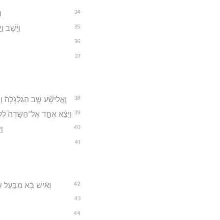
34
ו
35
וַיָּ֜שָׁב ו
36
37
38
וֶאֱלִישָׁ֞ע שָׁ֤ב הַגִּלְגָּ֙לָה֙ ו
39
וַיֵּצֵ֨א אֶחָ֣ד אֶל־הַשָּׂדֶה֮ לְלַקֵּ
40
וַ
41
42
וְאִ֨ישׁ בָּ֜א מִבַּ֣עַל ש
43
44