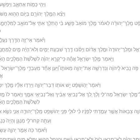
וַיְהִ֖י כְּמ֣וֹת אַחְאָ֑ב וַיִּפְשַׁ֥
וַיֵּצֵ֞א הַמֶּ֧לֶךְ יְהוֹרָ֛ם בַּיּ֥וֹם הַה֖וּא מִשּׁ
ֹשָׁפָ֨ט מֶֽלֶךְ־יְהוּדָ֜ה לֵאמֹ֗ר מֶ֤לֶךְ מוֹאָב֙ פָּשַׁ֣ע בִּ֔י הֲתֵלֵ֥ךְ אִתִּ֛י אֶל־מוֹאָ֖ב לַמִּלְחָמָ֑ה
כ
וַיֹּ֕אמֶר אֵי־זֶ֥ה הַדֶּ֖רֶךְ נַעֲלֶ
ְׂרָאֵ֤ל וּמֶֽלֶך־יְהוּדָה֙ וּמֶ֣לֶךְ אֱד֔וֹם וַיָּסֹ֕בּוּ דֶּ֖רֶךְ שִׁבְעַ֣ת יָמִ֑ים וְלֹא־הָיָ֨ה מַ֧יִם לַֽמַּחֲ
וַיֹּ֖אמֶר מֶ֣לֶךְ יִשְׂרָאֵ֑ל אֲהָ֕הּ כִּֽי־קָרָ֣א יְהוָ֗ה לִשְׁלֹ֙שֶׁת֙ הַמְּלָכִ֣ים ה
 פֹּ֤ה נָבִיא֙ לַֽיהוָ֔ה וְנִדְרְשָׁ֥ה אֶת־יְהוָ֖ה מֵאוֹת֑וֹ וַ֠יַּעַן אֶחָ֞ד מֵעַבְדֵ֤י מֶֽלֶךְ־יִשְׂרָאֵל֙ 
אֲש
וַיֹּ֙אמֶר֙ יְה֣וֹשָׁפָ֔ט יֵ֥שׁ אוֹת֖וֹ דְּבַר־יְהוָ֑ה וַיֵּרְד֣וּ אֵלָ֗יו מֶ֧לֶךְ יִ
ֶ֤לֶךְ יִשְׂרָאֵל֙ מַה־לִּ֣י וָלָ֔ךְ לֵ֚ךְ אֶל־נְבִיאֵ֣י אָבִ֔יךָ וְאֶל־נְבִיאֵ֖י אִמֶּ֑ךָ וַיֹּ֤אמֶר לוֹ֙ מֶ֣לֶ
לִשְׁלֹ֙שֶׁת֙ הַמְּלָכִ֣ים הָא
ָ֤ה צְבָאוֹת֙ אֲשֶׁ֣ר עָמַ֣דְתִּי לְפָנָ֔יו כִּ֗י לוּלֵ֛י פְּנֵ֛י יְהוֹשָׁפָ֥ט מֶֽלֶךְ־יְהוּדָ֖ה אֲנִ֣י נֹשֵׂ֑א
וְעַתָּ֖ה קְחוּ־לִ֣י מְנַגֵּ֑ן וְהָיָה֙ כְּנַגּ
וַיֹּ֕אמֶר כֹּ֖ה אָמַ֣ר יְהוָ֑ה עָשֹׂ֛
מַ֣ר יְהוָ֗ה לֹֽא־תִרְא֥וּ ר֙וּחַ֙ וְלֹֽא־תִרְא֣וּ גֶ֔שֶׁם וְהַנַּ֥חַל הַה֖וּא יִמָּ֣לֵא מָ֑יִם וּשְׁתִיתֶ֛ם 