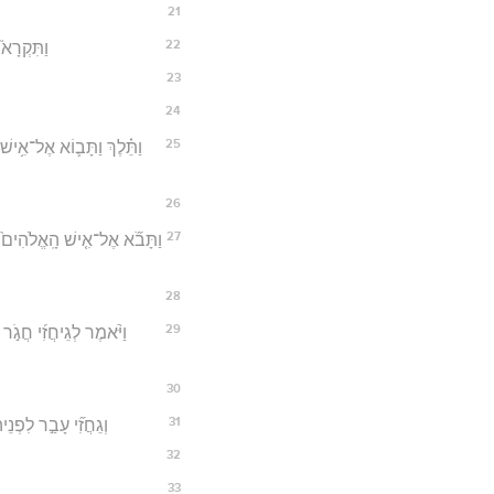
21
22
וַתִּקְרָא֮
23
24
25
וַתֵּ֗לֶךְ וַתָּב֛וֹא אֶל־אִ֥ישׁ
26
27
וַתָּבֹ֞א אֶל־אִ֤ישׁ הָֽאֱלֹהִים֙ אֶל־
28
29
וַיֹּ֨אמֶר לְגֵיחֲזִ֜י חֲגֹ֣ר מ
30
31
וְגֵחֲזִ֞י עָבַ֣ר לִפְנֵיה
32
33