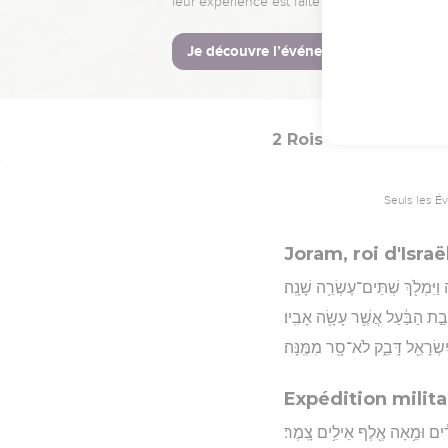
 הַכַּרְמֶ֑ל וּמִשָּׁ֖ם שָׁ֥ב שֹׁמְרֽוֹן׃
Hébreu : © Westminster Lening
2 Rois
3
Seuls les É
Joram, roi d'Israë
ַיִּמְלֹ֖ךְ שְׁתֵּים־עֶשְׂרֵ֥ה שָׁנָֽה׃
ְּבַ֣ת הַבַּ֔עַל אֲשֶׁ֥ר עָשָׂ֖ה אָבִֽיו׃
ְרָאֵ֖ל דָּבֵ֑ק לֹא־סָ֖ר מִמֶּֽנָּה׃
Expédition milit
רִ֔ים וּמֵ֥אָה אֶ֖לֶף אֵילִ֥ים צָֽמֶר׃