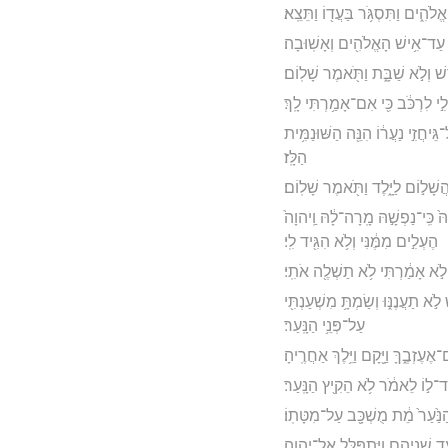
ֱלֹהִ֑ים וַתִּסְגֹּ֥ר בַּעֲד֖וֹ וַתֵּצֵֽא׃
 עַד־אִ֥ישׁ הָאֱלֹהִ֖ים וְאָשֽׁוּבָה׃
 וְלֹ֣א שַׁבָּ֑ת וַתֹּ֖אמֶר שָׁלֽוֹם׃
י לִרְכֹּ֔ב כִּ֖י אִם־אָמַ֥רְתִּי לָֽךְ׃
יחֲזִ֣י נַעֲר֔וֹ הִנֵּ֖ה הַשּׁוּנַמִּ֥ית
הַלָּֽז׃
ָׁל֣וֹם לַיָּ֑לֶד וַתֹּ֖אמֶר שָׁלֽוֹם׃
֙ כִּֽי־נַפְשָׁ֣הּ מָֽרָה־לָ֔הּ וַֽיהוָה֙
הֶעְלִ֣ים מִמֶּ֔נִּי וְלֹ֥א הִגִּ֖יד לִֽי׃
לֹ֣א אָמַ֔רְתִּי לֹ֥א תַשְׁלֶ֖ה אֹתִֽי׃
לֹ֣א תַעֲנֶנּ֑וּ וְשַׂמְתָּ֥ מִשְׁעַנְתִּ֖י
עַל־פְּנֵ֥י הַנָּֽעַר׃
ֶזְבֶ֑ךָּ וַיָּ֖קָם וַיֵּ֥לֶךְ אַחֲרֶֽיהָ׃
ַגֶּד־ל֣וֹ לֵאמֹ֔ר לֹ֥א הֵקִ֖יץ הַנָּֽעַר׃
הַנַּ֙עַר֙ מֵ֔ת מֻשְׁכָּ֖ב עַל־מִטָּתֽוֹ׃
עַ֣ד שְׁנֵיהֶ֑ם וַיִּתְפַּלֵּ֖ל אֶל־יְהוָֽה׃