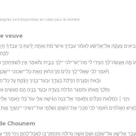
vangiles sont disponibles en vidéo pour le moment.
ne veuve
נְּבִיאִים צָעֲקָ֨ה אֶל־אֱלִישָׁ֜ע לֵאמֹ֗ר עַבְדְּךָ֤ אִישִׁי֙ מֵ֔ת וְאַתָּ֣ה יָדַ֔עְתָּ כִּ֣י עַבְדְּךָ֔ הָיָ֥
לָקַ֜חַ
ע֙ מָ֣ה אֶֽעֱשֶׂה־לָּ֔ךְ הַגִּ֣ידִי לִ֔י מַה־יֶּשׁ־*לכי **לָ֖ךְ בַּבָּ֑יִת וַתֹּ֗אמֶר אֵ֣ין לְשִׁפְחָתְךָ֥ כֹל
וַיֹּ֗אמֶר לְכִ֨י שַׁאֲלִי־לָ֤ךְ כֵּלִים֙ מִן־הַח֔וּץ מֵאֵ֖ת כָּל־*שכנכי **שְׁכֵנָ֑י
וּבָ֗את וְסָגַ֤רְתְּ הַדֶּ֙לֶת֙ בַּעֲדֵ֣ךְ וּבְעַד־בָּנַ֔יִךְ וְיָצַ֕קְתְּ עַ֥ל כָּל־הַכ
וַתֵּ֙לֶךְ֙ מֵֽאִתּ֔וֹ וַתִּסְגֹּ֣ר הַדֶּ֔לֶת בַּעֲדָ֖הּ וּבְעַ֣ד בָּנֶ֑יהָ הֵ֛ם מַגִּשִׁ
וַיְהִ֣י ׀ כִּמְלֹ֣את הַכֵּלִ֗ים וַתֹּ֤אמֶר אֶל־בְּנָהּ֙ הַגִּ֨ישָׁה אֵלַ֥י עוֹד֙ כֶּ֔לִי וַיֹּ֣אמֶר אֵלֶ֔יהָ אֵ
 לְאִ֣ישׁ הָאֱלֹהִ֔ים וַיֹּ֗אמֶר לְכִי֙ מִכְרִ֣י אֶת־הַשֶּׁ֔מֶן וְשַׁלְּמִ֖י אֶת־*נשיכי **נִשְׁיֵ֑ךְ וְאַ֣תְּ *ב
e de Chounem
 וַיַּעֲבֹ֧ר אֱלִישָׁ֣ע אֶל־שׁוּנֵ֗ם וְשָׁם֙ אִשָּׁ֣ה גְדוֹלָ֔ה וַתַּחֲזֶק־בּ֖וֹ לֶאֱכָל־לָ֑חֶם וַֽיְהִי֙ מִדֵּ֣י