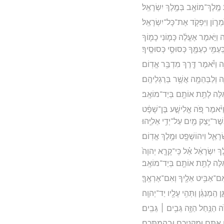
ע מֶֽלֶךְ־מוֹאָ֖ב בְּמֶ֥לֶךְ יִשְׂרָאֵֽל׃
ֹמְר֑וֹן וַיִּפְקֹ֖ד אֶת־כָּל־יִשְׂרָאֵֽל׃
 וַיֹּ֣אמֶר אֶעֱלֶ֔ה כָּמ֧וֹנִי כָמ֛וֹךָ
ְּעַמִּ֥י כְעַמֶּ֖ךָ כְּסוּסַ֥י כְּסוּסֶֽיךָ׃
֑ה וַיֹּ֕אמֶר דֶּ֖רֶךְ מִדְבַּ֥ר אֱדֽוֹם׃
נֶ֛ה וְלַבְּהֵמָ֖ה אֲשֶׁ֥ר בְּרַגְלֵיהֶֽם׃
ָאֵ֔לֶּה לָתֵ֥ת אוֹתָ֖ם בְּיַד־מוֹאָֽב׃
וַיֹּ֔אמֶר פֹּ֚ה אֱלִישָׁ֣ע בֶּן־שָׁפָ֔ט
ֶׁר־יָ֥צַק מַ֖יִם עַל־יְדֵ֥י אֵלִיָּֽהוּ׃
שְׂרָאֵ֛ל וִיהוֹשָׁפָ֖ט וּמֶ֥לֶךְ אֱדֽוֹם׃
ךְ יִשְׂרָאֵ֔ל אַ֗ל כִּֽי־קָרָ֤א יְהוָה֙
ֵ֔לֶּה לָתֵ֥ת אוֹתָ֖ם בְּיַד־מוֹאָֽב׃
 אִם־אַבִּ֥יט אֵלֶ֖יךָ וְאִם־אֶרְאֶֽךָּ׃
ֵ֣ן הַֽמְנַגֵּ֔ן וַתְּהִ֥י עָלָ֖יו יַד־יְהוָֽה׃
ה הַנַּ֥חַל הַזֶּ֖ה גֵּבִ֥ים ׀ גֵּבִֽים׃
אַתֶּ֥ם וּמִקְנֵיכֶ֖ם וּֽבְהֶמְתְּכֶֽם׃