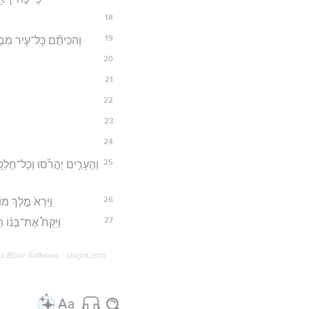
18
19
וְהִכִּיתֶ֞ם כָּל־עִ֤יר מִבְצ
20
21
22
23
24
25
וְהֶעָרִ֣ים יַהֲרֹ֡סוּ וְכָל־חֶלְקָ
26
וַיַּרְא֙ מֶ֣לֶךְ מ
27
וַיִּקַּח֩ אֶת־בְּנ֨וֹ ה
os Bible Software - sblgnt.com