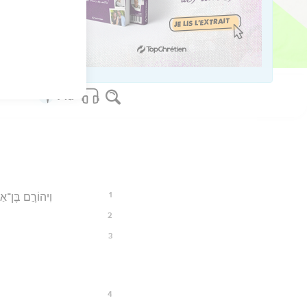
25
os Bible Software - sblgnt.com
1
וִיהוֹרָ֣ם בֶּן־אַח
2
3
4