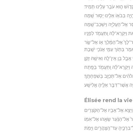
ָד֣וֹשׁ ה֑וּא עֹבֵ֥ר עָלֵ֖ינוּ תָּמִֽיד׃
יָ֛ה בְּבֹא֥וֹ אֵלֵ֖ינוּ יָס֥וּר שָֽׁמָּה׃
ָּ֥סַר אֶל־הָעֲלִיָּ֖ה וַיִּשְׁכַּב־שָֽׁמָּה׃
את וַיִּקְרָא־לָ֔הּ וַֽתַּעֲמֹ֖ד לְפָנָֽיו׃
ֶר־לָךְ֙ אֶל־הַמֶּ֔לֶךְ א֖וֹ אֶל־שַׂ֣ר
מֶר בְּת֥וֹךְ עַמִּ֖י אָנֹכִ֥י יֹשָֽׁבֶת׃
אֲבָ֛ל בֵּ֥ן אֵֽין־לָ֖הּ וְאִישָׁ֥הּ זָקֵֽן׃
וַיִּקְרָא־לָ֔הּ וַֽתַּעֲמֹ֖ד בַּפָּֽתַח׃
ֹהִ֔ים אַל־תְּכַזֵּ֖ב בְּשִׁפְחָתֶֽךָ׃
יָּ֔ה אֲשֶׁר־דִּבֶּ֥ר אֵלֶ֖יהָ אֱלִישָֽׁע׃
Élisée rend la vie
֔וֹם וַיֵּצֵ֥א אֶל־אָבִ֖יו אֶל־הַקֹּצְרִֽים׃
ר֙ אֶל־הַנַּ֔עַר שָׂאֵ֖הוּ אֶל־אִמּֽוֹ׃
ל־בִּרְכֶּ֛יהָ עַד־הַֽצָּהֳרַ֖יִם וַיָּמֹֽת׃