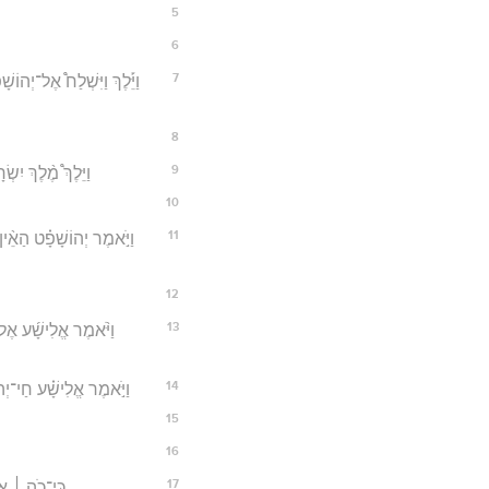
5
6
7
וַיֵּ֡לֶךְ וַיִּשְׁלַח֩ אֶל־יְהו
8
9
וַיֵּלֶךְ֩ מֶ֨לֶךְ יִש
10
11
וַיֹּ֣אמֶר יְהוֹשָׁפָ֗ט הַאֵ֨ין
12
13
וַיֹּ֨אמֶר אֱלִישָׁ֜ע אֶל־מ
14
וַיֹּ֣אמֶר אֱלִישָׁ֗ע חַי־יְהו
15
16
17
כִּֽי־כֹ֣ה ׀ אָ