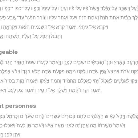
ַיַּ֜עַל וַיִּשְׁכַּ֣ב עַל־הַיֶּ֗לֶד וַיָּשֶׂם֩ פִּ֨יו עַל־פִּ֜יו וְעֵינָ֤יו עַל־עֵינָיו֙ וְכַפָּ֣יו עַל־*כפו **כַּפָּ֔יו וַיּ
ַיֵּ֣לֶךְ בַּבַּ֗יִת אַחַ֥ת הֵ֙נָּה֙ וְאַחַ֣ת הֵ֔נָּה וַיַּ֖עַל וַיִּגְהַ֣ר עָלָ֑יו וַיְזוֹרֵ֤ר הַנַּ֙עַר֙ עַד־שֶׁ֣בַע פּ
וַיִּקְרָ֣א אֶל־גֵּיחֲזִ֗י וַיֹּ֙אמֶר֙ קְרָא֙ אֶל־הַשֻּׁנַמִּ֣ית הַזֹּ֔את וַיִּקְרָאֶ֖הָ וַתּ
וַתָּבֹא֙ וַתִּפֹּ֣ל עַל־רַגְלָ֔יו וַתִּשְׁתַּ֖חוּ אָ
geable
ְהָרָעָ֣ב בָּאָ֔רֶץ וּבְנֵי֙ הַנְּבִיאִ֔ים יֹשְׁבִ֖ים לְפָנָ֑יו וַיֹּ֣אמֶר לְנַעֲר֗וֹ שְׁפֹת֙ הַסִּ֣יר הַגְּדוֹלָ֔ה 
֣ט אֹרֹת֒ וַיִּמְצָא֙ גֶּ֣פֶן שָׂדֶ֔ה וַיְלַקֵּ֥ט מִמֶּ֛נּוּ פַּקֻּעֹ֥ת שָׂדֶ֖ה מְלֹ֣א בִגְד֑וֹ וַיָּבֹ֗א וַיְפַלַּ֛ח
יִּֽצְק֥וּ לַאֲנָשִׁ֖ים לֶאֱכ֑וֹל וַ֠יְהִי כְּאָכְלָ֨ם מֵהַנָּזִ֜יד וְהֵ֣מָּה צָעָ֗קוּ וַיֹּֽאמְרוּ֙ מָ֤וֶת בַּסִּיר֙ א
וַיֹּ֙אמֶר֙ וּקְחוּ־קֶ֔מַח וַיַּשְׁלֵ֖ךְ אֶל־הַסִּ֑יר וַיֹּ֗אמֶר צַ֤ק לָעָם֙ וְיֹאכֵ֔
ent personnes
ָׁלִ֗שָׁה וַיָּבֵא֩ לְאִ֨ישׁ הָאֱלֹהִ֜ים לֶ֤חֶם בִּכּוּרִים֙ עֶשְׂרִֽים־לֶ֣חֶם שְׂעֹרִ֔ים וְכַרְמֶ֖ל בְּצִקְלֹנ
וַיֹּ֙אמֶר֙ מְשָׁ֣רְת֔וֹ מָ֚ה אֶתֵּ֣ן זֶ֔ה לִפְנֵ֖י מֵ֣אָה אִ֑ישׁ וַיֹּ֗אמֶר תֵּ֤ן לָעָם֙ וְיֹאכֵ֔לוּ כּ
וַיִּתֵּ֧ן לִפְנֵיהֶ