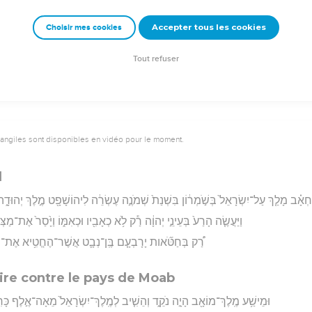
וַיֵּ֥לֶךְ מִשָּׁ֖ם אֶל־הַ֣ר
Accepter tous les cookies
Choisir mes cookies
rad Codex - tanach.us --- Grec : © 2010 by the Society of Biblical Literature and Log
Tout refuser
vangiles sont disponibles en vidéo pour le moment.
l
ְאָ֗ב מָלַ֤ךְ עַל־יִשְׂרָאֵל֙ בְּשֹׁ֣מְר֔וֹן בִּשְׁנַת֙ שְׁמֹנֶ֣ה עֶשְׂרֵ֔ה לִיהוֹשָׁפָ֖ט מֶ֣לֶךְ יְהוּדָ֑ה ו
וַיַּעֲשֶׂ֤ה הָרַע֙ בְּעֵינֵ֣י יְהוָ֔ה רַ֕ק לֹ֥א כְאָבִ֖יו וּכְאִמּ֑וֹ וַיָּ֙סַר֙ אֶת־מַצ
רַ֠ק בְּחַטֹּ֞אות יָרָבְעָ֧ם בֶּֽן־נְבָ֛ט אֲשֶׁר־הֶחֱטִ֥יא אֶת־יִשׂ
aire contre le pays de Moab
וּמֵישַׁ֥ע מֶֽלֶךְ־מוֹאָ֖ב הָיָ֣ה נֹקֵ֑ד וְהֵשִׁ֤יב לְמֶֽלֶךְ־יִשְׂרָאֵל֙ מֵאָה־אֶ֣לֶף כָּ