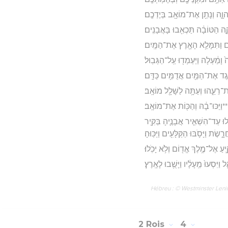
יְהוָ֑ה וְנָתַ֥ן אֶת־מוֹאָ֖ב בְּיֶדְכֶֽם׃
֣ה הַטּוֹבָ֔ה תַּכְאִ֖בוּ בָּאֲבָנִֽים׃
וֹם וַתִּמָּלֵ֥א הָאָ֖רֶץ אֶת־הַמָּֽיִם׃
 וָמַ֔עְלָה וַיַּעַמְד֖וּ עַֽל־הַגְּבֽוּל׃
ֶּ֛גֶד אֶת־הַמַּ֖יִם אֲדֻמִּ֥ים כַּדָּֽם׃
אֶת־רֵעֵ֑הוּ וְעַתָּ֥ה לַשָּׁלָ֖ל מוֹאָֽב׃
־**וַיַּכּוּ־בָ֔הּ וְהַכּ֖וֹת אֶת־מוֹאָֽב׃
לוּ עַד־הִשְׁאִ֧יר אֲבָנֶ֛יהָ בַּקִּ֖יר
רָ֑שֶׂת וַיָּסֹ֥בּוּ הַקַּלָּעִ֖ים וַיַּכּֽוּהָ׃
יעַ אֶל־מֶ֥לֶךְ אֱד֖וֹם וְלֹ֥א יָכֹֽלוּ׃
ִּסְעוּ֙ מֵֽעָלָ֔יו וַיָּשֻׁ֖בוּ לָאָֽרֶץ׃
Hébreu : © Westminster Lening
2 Rois
4