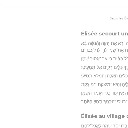
Seuls les É
Élisée secourt u
ה יָרֵ֖א אֶת־יְהוָ֑ה וְהַ֨נֹּשֶׁ֔ה בָּ֗א
ת אֶת־שְׁנֵ֧י יְלָדַ֛י ל֖וֹ לַעֲבָדִֽים׃
֙ בַּבַּ֔יִת כִּ֖י אִם־אָס֥וּךְ שָֽׁמֶן׃
ִךְ כֵּלִ֥ים רֵקִ֖ים אַל־תַּמְעִֽיטִי׃
ֵּלִ֖ים הָאֵ֑לֶּה וְהַמָּלֵ֖א תַּסִּֽיעִי׃
֥ים אֵלֶ֖יהָ וְהִ֥יא *מיצקת **מוֹצָֽקֶת׃
֥ין ע֖וֹד כֶּ֑לִי וַֽיַּעֲמֹ֖ד הַשָּֽׁמֶן׃
ניכי **וּבָנַ֔יִךְ תִֽחְיִ֖י בַּנּוֹתָֽר׃
Élisée au villag
 עָבְר֔וֹ יָסֻ֥ר שָׁ֖מָּה לֶאֱכָל־לָֽחֶם׃