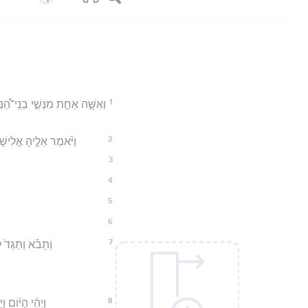
1
וְאִשָּׁ֣ה אַחַ֣ת מִנְּשֵׁ֣י בְנֵֽי־הַ֠
2
וַיֹּ֨אמֶר אֵלֶ֤יהָ אֱלִישָׁ
3
4
5
6
7
וַתָּבֹ֗א וַתַּגֵּד֙
8
וַיְהִ֨י הַיּ֜וֹם