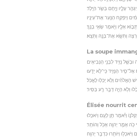
ִגְהַ֖ר עָלָ֑יו וַיָּ֖חָם בְּשַׂ֥ר הַיָּֽלֶד׃
ְעָמִ֔ים וַיִּפְקַ֥ח הַנַּ֖עַר אֶת־עֵינָֽיו׃
ָב֣וֹא אֵלָ֑יו וַיֹּ֖אמֶר שְׂאִ֥י בְנֵֽךְ׃
֑רְצָה וַתִּשָּׂ֥א אֶת־בְּנָ֖הּ וַתֵּצֵֽא׃
La soupe imman
וּבַשֵּׁ֥ל נָזִ֖יד לִבְנֵ֥י הַנְּבִיאִֽים׃
 אֶל־סִ֥יר הַנָּזִ֖יד כִּֽי־לֹ֥א יָדָֽעוּ׃
ִ֣ישׁ הָאֱלֹהִ֔ים וְלֹ֥א יָכְל֖וּ לֶאֱכֹֽל׃
לוּ וְלֹ֥א הָיָ֛ה דָּבָ֥ר רָ֖ע בַּסִּֽיר׃
Élisée nourrit c
֑וֹ וַיֹּ֕אמֶר תֵּ֥ן לָעָ֖ם וְיֹאכֵֽלוּ׃
ִ֣י כֹ֥ה אָמַ֛ר יְהוָ֖ה אָכֹ֥ל וְהוֹתֵֽר׃
֛ם וַיֹּאכְל֥וּ וַיּוֹתִ֖רוּ כִּדְבַ֥ר יְהוָֽה׃