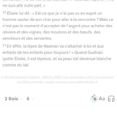
ne suis allé nulle part. »
26
Élisée lui dit : « Est-ce que je n’ai pas vu en esprit un
homme sauter de son char pour aller à ta rencontre ? Mais ce
n’est pas le moment d’accepter de l’argent pour acheter des
oliviers et des vignes, des moutons et des bœufs, des
serviteurs et des servantes.
27
En effet, la lèpre de Naaman va s’attacher à toi et aux
enfants de tes enfants pour toujours ! » Quand Guéhazi
quitte Élisée, il est lépreux, et sa peau est devenue blanche
comme du lait.
© Société biblique française – Bibli’O, 2000, avec autorisation. Pour vous procurer
une Bible imprimée, rendez-vous sur www.editionsbiblio.fr
2 Rois
6