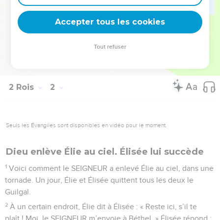
18
Les autres actes d’Akazias sont écrits dans « L’Histoire des
Accepter tous les cookies
rois d’Israël ».
© Société biblique française – Bibli’O, 2000, avec autorisation. Pour vous procurer
Tout refuser
une Bible imprimée, rendez-vous sur www.editionsbiblio.fr
2 Rois
2
Seuls les Évangiles sont disponibles en vidéo pour le moment.
Dieu enlève Élie au ciel. Élisée lui succède
1
Voici comment le SEIGNEUR a enlevé Élie au ciel, dans une
tornade. Un jour, Élie et Élisée quittent tous les deux le
Guilgal.
2
À un certain endroit, Élie dit à Élisée : « Reste ici, s’il te
plaît ! Moi, le SEIGNEUR m’envoie à Béthel. » Élisée répond :