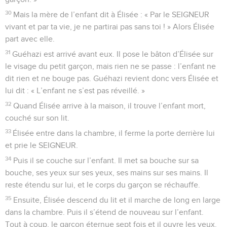
30
Mais la mère de l’enfant dit à Élisée : « Par le SEIGNEUR
vivant et par ta vie, je ne partirai pas sans toi ! » Alors Élisée
part avec elle.
31
Guéhazi est arrivé avant eux. Il pose le bâton d’Élisée sur
le visage du petit garçon, mais rien ne se passe : l’enfant ne
dit rien et ne bouge pas. Guéhazi revient donc vers Élisée et
lui dit : « L’enfant ne s’est pas réveillé. »
32
Quand Élisée arrive à la maison, il trouve l’enfant mort,
couché sur son lit.
33
Élisée entre dans la chambre, il ferme la porte derrière lui
et prie le SEIGNEUR.
34
Puis il se couche sur l’enfant. Il met sa bouche sur sa
bouche, ses yeux sur ses yeux, ses mains sur ses mains. Il
reste étendu sur lui, et le corps du garçon se réchauffe.
35
Ensuite, Élisée descend du lit et il marche de long en large
dans la chambre. Puis il s’étend de nouveau sur l’enfant.
Tout à coup, le garçon éternue sept fois et il ouvre les yeux.