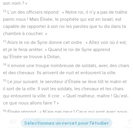
son nom ? »
12
L’un des officiers répond : « Notre roi, il n’y a pas de traître
parmi nous ! Mais Élisée, le prophète qui est en Israël, est
capable de rapporter à son roi les paroles que tu dis dans ta
chambre à coucher. »
13
Alors le roi de Syrie donne cet ordre : « Allez voir où il est,
et je le ferai arrêter. » Quand le roi de Syrie apprend
qu’Élisée se trouve à Dotan,
14
il envoie une troupe nombreuse de soldats, avec des chars
et des chevaux. Ils arrivent de nuit et entourent la ville.
15
Le jour suivant, le serviteur d’Élisée se lève tôt le matin et
il sort de la ville. Il voit les soldats, les chevaux et les chars
qui entourent la ville. Il crie : « Quel malheur, maître ! Qu’est-
ce que nous allons faire ? »
16
Élisée répond : « N’aie pas peur ! Ceux qui sont avec nous
sont plus nombreux que ceux qui sont avec eux. »
17
Contenus
Versions
Commentaires
Strong
Dictionnaire
Ensuite Élisée prie en disant : « SEIGNEUR, ouvre les yeux