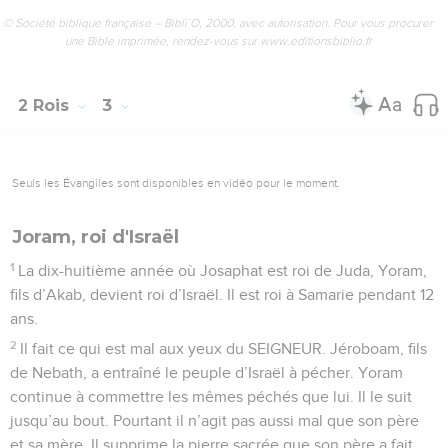
© Société biblique française – Bibli’O, 2000, avec autorisation. Pour vous procurer
une Bible imprimée, rendez-vous sur www.editionsbiblio.fr
2 Rois
3
Seuls les Évangiles sont disponibles en vidéo pour le moment.
Joram, roi d'Israël
1
La dix-huitième année où Josaphat est roi de Juda, Yoram,
fils d’Akab, devient roi d’Israël. Il est roi à Samarie pendant 12
ans.
2
Il fait ce qui est mal aux yeux du SEIGNEUR. Jéroboam, fils
de Nebath, a entraîné le peuple d’Israël à pécher. Yoram
continue à commettre les mêmes péchés que lui. Il le suit
jusqu’au bout. Pourtant il n’agit pas aussi mal que son père
et sa mère. Il supprime la pierre sacrée que son père a fait