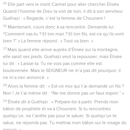
25
Elle part vers le mont Carmel pour aller chercher Élisée.
Quand l’homme de Dieu la voit de loin, il dit à son serviteur
Guéhazi : « Regarde, c’est la femme de Chounem !
26
Maintenant, cours donc à sa rencontre. Demande-lui :
“Comment vas-tu ? Et ton mari ? Et ton fils, est-ce qu’ils vont
bien ?” » La femme répond : « Tout va bien. »
27
Mais quand elle arrive auprès d’Élisée sur la montagne,
elle saisit ses pieds. Guéhazi veut la repousser, mais Élisée
lui dit : « Laisse-la. Tu ne vois pas comme elle est
bouleversée. Mais le SEIGNEUR ne m’a pas dit pourquoi, il
ne m’a rien annoncé. »
28
Alors la femme dit : « Est-ce moi qui t’ai demandé un fils ?
Non ! Je t’ai même dit : “Ne me donne pas un faux espoir.” »
29
Élisée dit à Guéhazi : « Prépare-toi à partir. Prends mon
bâton de prophète et va à Chounem. Si tu rencontres
quelqu’un, ne t’arrête pas pour le saluer. Si quelqu’un te
salue, ne réponds pas. Tu mettras mon bâton sur le visage du
garçon. »