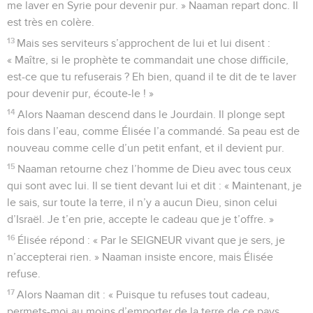
me laver en Syrie pour devenir pur. » Naaman repart donc. Il
est très en colère.
13
Mais ses serviteurs s’approchent de lui et lui disent :
« Maître, si le prophète te commandait une chose difficile,
est-ce que tu refuserais ? Eh bien, quand il te dit de te laver
pour devenir pur, écoute-le ! »
14
Alors Naaman descend dans le Jourdain. Il plonge sept
fois dans l’eau, comme Élisée l’a commandé. Sa peau est de
nouveau comme celle d’un petit enfant, et il devient pur.
15
Naaman retourne chez l’homme de Dieu avec tous ceux
qui sont avec lui. Il se tient devant lui et dit : « Maintenant, je
le sais, sur toute la terre, il n’y a aucun Dieu, sinon celui
d’Israël. Je t’en prie, accepte le cadeau que je t’offre. »
16
Élisée répond : « Par le SEIGNEUR vivant que je sers, je
n’accepterai rien. » Naaman insiste encore, mais Élisée
refuse.
17
Alors Naaman dit : « Puisque tu refuses tout cadeau,
permets-moi au moins d’emporter de la terre de ce pays.