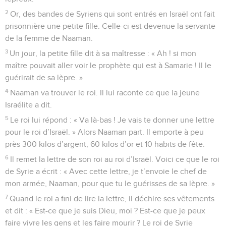
2
Or, des bandes de Syriens qui sont entrés en Israël ont fait
prisonnière une petite fille. Celle-ci est devenue la servante
de la femme de Naaman.
3
Un jour, la petite fille dit à sa maîtresse : « Ah ! si mon
maître pouvait aller voir le prophète qui est à Samarie ! Il le
guérirait de sa lèpre. »
4
Naaman va trouver le roi. Il lui raconte ce que la jeune
Israélite a dit.
5
Le roi lui répond : « Va là-bas ! Je vais te donner une lettre
pour le roi d’Israël. » Alors Naaman part. Il emporte à peu
près 300 kilos d’argent, 60 kilos d’or et 10 habits de fête.
6
Il remet la lettre de son roi au roi d’Israël. Voici ce que le roi
de Syrie a écrit : « Avec cette lettre, je t’envoie le chef de
mon armée, Naaman, pour que tu le guérisses de sa lèpre. »
7
Quand le roi a fini de lire la lettre, il déchire ses vêtements
et dit : « Est-ce que je suis Dieu, moi ? Est-ce que je peux
faire vivre les gens et les faire mourir ? Le roi de Syrie