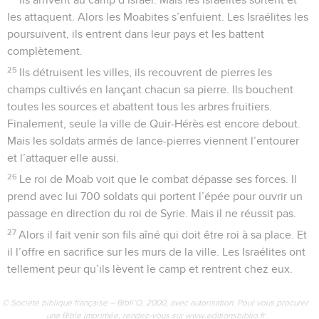
les attaquent. Alors les Moabites s’enfuient. Les Israélites les
poursuivent, ils entrent dans leur pays et les battent
complètement.
25
Ils détruisent les villes, ils recouvrent de pierres les
champs cultivés en lançant chacun sa pierre. Ils bouchent
toutes les sources et abattent tous les arbres fruitiers.
Finalement, seule la ville de Quir-Hérès est encore debout.
Mais les soldats armés de lance-pierres viennent l’entourer
et l’attaquer elle aussi.
26
Le roi de Moab voit que le combat dépasse ses forces. Il
prend avec lui 700 soldats qui portent l’épée pour ouvrir un
passage en direction du roi de Syrie. Mais il ne réussit pas.
27
Alors il fait venir son fils aîné qui doit être roi à sa place. Et
il l’offre en sacrifice sur les murs de la ville. Les Israélites ont
tellement peur qu’ils lèvent le camp et rentrent chez eux.
© Société biblique française – Bibli’O, 2000, avec autorisation. Pour vous procurer
une Bible imprimée, rendez-vous sur www.editionsbiblio.fr