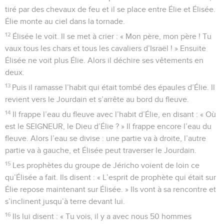
tiré par des chevaux de feu et il se place entre Élie et Élisée.
Élie monte au ciel dans la tornade.
12
Élisée le voit. Il se met à crier : « Mon père, mon père ! Tu
vaux tous les chars et tous les cavaliers d’Israël ! » Ensuite
Élisée ne voit plus Élie. Alors il déchire ses vêtements en
deux.
13
Puis il ramasse l’habit qui était tombé des épaules d’Élie. Il
revient vers le Jourdain et s’arrête au bord du fleuve.
14
Il frappe l’eau du fleuve avec l’habit d’Élie, en disant : « Où
est le SEIGNEUR, le Dieu d’Élie ? » Il frappe encore l’eau du
fleuve. Alors l’eau se divise : une partie va à droite, l’autre
partie va à gauche, et Élisée peut traverser le Jourdain.
15
Les prophètes du groupe de Jéricho voient de loin ce
qu’Élisée a fait. Ils disent : « L’esprit de prophète qui était sur
Élie repose maintenant sur Élisée. » Ils vont à sa rencontre et
s’inclinent jusqu’à terre devant lui.
16
Ils lui disent : « Tu vois, il y a avec nous 50 hommes