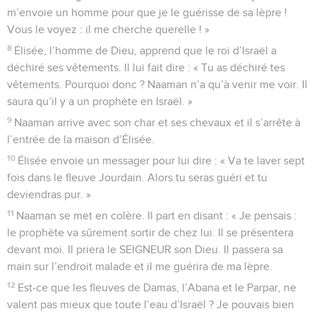
m’envoie un homme pour que je le guérisse de sa lèpre !
Vous le voyez : il me cherche querelle ! »
8
Élisée, l’homme de Dieu, apprend que le roi d’Israël a
déchiré ses vêtements. Il lui fait dire : « Tu as déchiré tes
vêtements. Pourquoi donc ? Naaman n’a qu’à venir me voir. Il
saura qu’il y a un prophète en Israël. »
9
Naaman arrive avec son char et ses chevaux et il s’arrête à
l’entrée de la maison d’Élisée.
10
Élisée envoie un messager pour lui dire : « Va te laver sept
fois dans le fleuve Jourdain. Alors tu seras guéri et tu
deviendras pur. »
11
Naaman se met en colère. Il part en disant : « Je pensais :
le prophète va sûrement sortir de chez lui. Il se présentera
devant moi. Il priera le SEIGNEUR son Dieu. Il passera sa
main sur l’endroit malade et il me guérira de ma lèpre.
12
Est-ce que les fleuves de Damas, l’Abana et le Parpar, ne
valent pas mieux que toute l’eau d’Israël ? Je pouvais bien