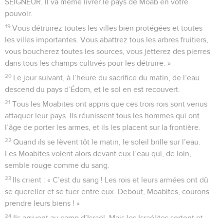
SEIGNEUR. Il va même livrer le pays de Moab en votre
pouvoir.
19
Vous détruirez toutes les villes bien protégées et toutes
les villes importantes. Vous abattrez tous les arbres fruitiers,
vous boucherez toutes les sources, vous jetterez des pierres
dans tous les champs cultivés pour les détruire. »
20
Le jour suivant, à l’heure du sacrifice du matin, de l’eau
descend du pays d’Édom, et le sol en est recouvert.
21
Tous les Moabites ont appris que ces trois rois sont venus
attaquer leur pays. Ils réunissent tous les hommes qui ont
l’âge de porter les armes, et ils les placent sur la frontière.
22
Quand ils se lèvent tôt le matin, le soleil brille sur l’eau.
Les Moabites voient alors devant eux l’eau qui, de loin,
semble rouge comme du sang.
23
Ils crient : « C’est du sang ! Les rois et leurs armées ont dû
se quereller et se tuer entre eux. Debout, Moabites, courons
prendre leurs biens ! »
24
Ils arrivent au camp d’Israël. Mais les Israélites sortent et