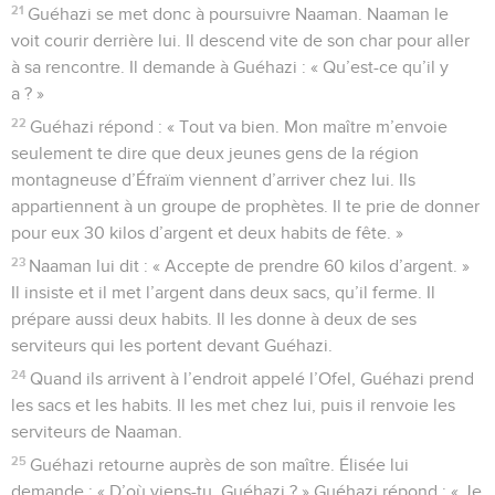
21
Guéhazi se met donc à poursuivre Naaman. Naaman le
voit courir derrière lui. Il descend vite de son char pour aller
à sa rencontre. Il demande à Guéhazi : « Qu’est-ce qu’il y
a ? »
22
Guéhazi répond : « Tout va bien. Mon maître m’envoie
seulement te dire que deux jeunes gens de la région
montagneuse d’Éfraïm viennent d’arriver chez lui. Ils
appartiennent à un groupe de prophètes. Il te prie de donner
pour eux 30 kilos d’argent et deux habits de fête. »
23
Naaman lui dit : « Accepte de prendre 60 kilos d’argent. »
Il insiste et il met l’argent dans deux sacs, qu’il ferme. Il
prépare aussi deux habits. Il les donne à deux de ses
serviteurs qui les portent devant Guéhazi.
24
Quand ils arrivent à l’endroit appelé l’Ofel, Guéhazi prend
les sacs et les habits. Il les met chez lui, puis il renvoie les
serviteurs de Naaman.
25
Guéhazi retourne auprès de son maître. Élisée lui
demande : « D’où viens-tu, Guéhazi ? » Guéhazi répond : « Je