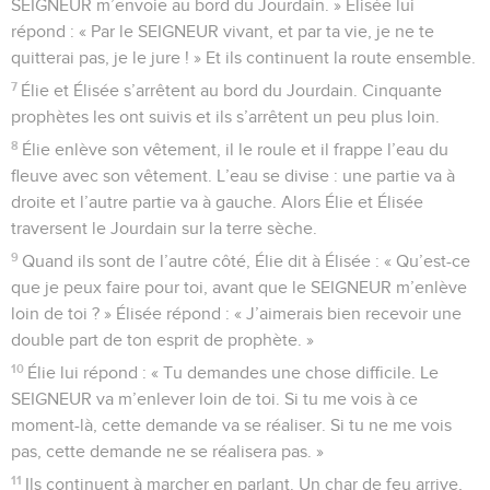
SEIGNEUR m’envoie au bord du Jourdain. » Élisée lui
répond : « Par le SEIGNEUR vivant, et par ta vie, je ne te
quitterai pas, je le jure ! » Et ils continuent la route ensemble.
7
Élie et Élisée s’arrêtent au bord du Jourdain. Cinquante
prophètes les ont suivis et ils s’arrêtent un peu plus loin.
8
Élie enlève son vêtement, il le roule et il frappe l’eau du
fleuve avec son vêtement. L’eau se divise : une partie va à
droite et l’autre partie va à gauche. Alors Élie et Élisée
traversent le Jourdain sur la terre sèche.
9
Quand ils sont de l’autre côté, Élie dit à Élisée : « Qu’est-ce
que je peux faire pour toi, avant que le SEIGNEUR m’enlève
loin de toi ? » Élisée répond : « J’aimerais bien recevoir une
double part de ton esprit de prophète. »
10
Élie lui répond : « Tu demandes une chose difficile. Le
SEIGNEUR va m’enlever loin de toi. Si tu me vois à ce
moment-là, cette demande va se réaliser. Si tu ne me vois
pas, cette demande ne se réalisera pas. »
11
Ils continuent à marcher en parlant. Un char de feu arrive,