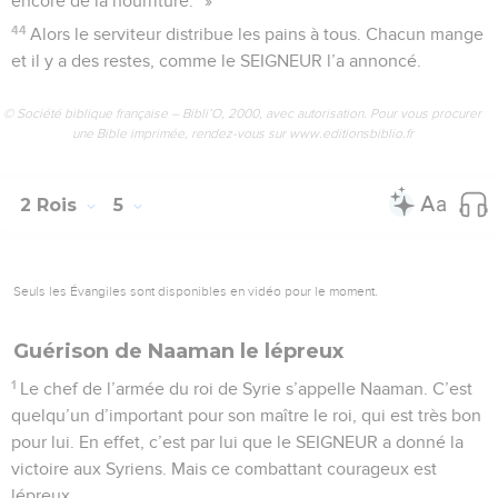
encore de la nourriture.” »
44
Alors le serviteur distribue les pains à tous. Chacun mange
et il y a des restes, comme le SEIGNEUR l’a annoncé.
© Société biblique française – Bibli’O, 2000, avec autorisation. Pour vous procurer
une Bible imprimée, rendez-vous sur www.editionsbiblio.fr
2 Rois
5
Seuls les Évangiles sont disponibles en vidéo pour le moment.
Guérison de Naaman le lépreux
1
Le chef de l’armée du roi de Syrie s’appelle Naaman. C’est
quelqu’un d’important pour son maître le roi, qui est très bon
pour lui. En effet, c’est par lui que le SEIGNEUR a donné la
victoire aux Syriens. Mais ce combattant courageux est
lépreux.