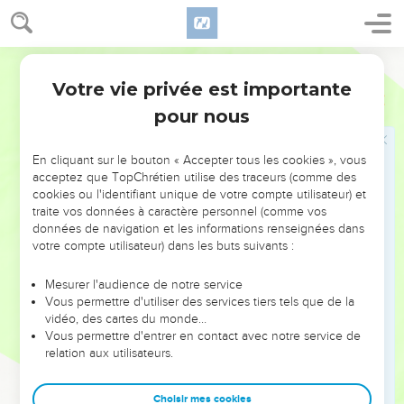
met à genoux devant Élie et il le supplie en disant : « Homme
de Dieu, je t’en prie, laisse-nous en vie, moi et mes 50
soldats.
Parole de Vie
14
Je le sais, un feu est descendu du ciel et a brûlé les deux
Votre vie privée est importante
2 Rois
1
premiers officiers et leurs soldats. Mais je t’en supplie, laisse-
pour nous
moi en vie ! »
15
Alors l’ange du SEIGNEUR dit à Élie : « Descends avec lui,
En cliquant sur le bouton « Accepter tous les cookies », vous
n’aie pas peur. » Élie descend avec l’officier et va trouver le
acceptez que TopChrétien utilise des traceurs (comme des
roi.
cookies ou l'identifiant unique de votre compte utilisateur) et
traite vos données à caractère personnel (comme vos
16
Il dit à Akazias de la part du SEIGNEUR : « Tu as envoyé
données de navigation et les informations renseignées dans
des messagers consulter Baal Zeboub, le dieu d’Écron. Est-
votre compte utilisateur) dans les buts suivants :
ce qu’il n’y a pas de Dieu en Israël qu’on peut consulter ? Eh
bien, à cause de cela, tu ne quitteras plus le lit où tu es
Mesurer l'audience de notre service
Vous permettre d'utiliser des services tiers tels que de la
couché, et tu vas mourir, c’est sûr ! »
vidéo, des cartes du monde…
17
Akazias meurt donc selon la parole que le SEIGNEUR a
Vous permettre d'entrer en contact avec notre service de
relation aux utilisateurs.
dite par l’intermédiaire d’Élie. Il n’a pas de fils. Son frère
Yoram devient roi à sa place, la deuxième année après que
Joram, fils de Josaphat, est devenu roi de Juda.
Choisir mes cookies