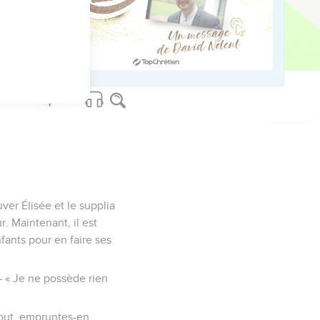
t chez eux.
us sur www.editionsbiblio.fr
er Élisée et le supplia
r. Maintenant, il est
ants pour en faire ses
 – « Je ne possède rien
rtout, empruntes-en