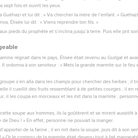
 sept fois et ouvrit les yeux.
a Guéhazi et lui dit : « Va chercher la mère de l’enfant. » Guéhaz
iva, Élisée lui dit : « Viens reprendre ton fils. »
aux pieds du prophète et s’inclina jusqu’à terre. Puis elle prit son f
geable
 famine régnait dans le pays, Élisée était revenu au Guilgal et ava
. Il ordonna à son serviteur : « Mets la grande marmite sur le feu
roupe s’en alla dans les champs pour chercher des herbes ; il t
lle il cueillit des fruits ressemblant à de petites courges ; il en
ur, il les coupa en morceaux et les mit dans la marmite ; personn
 cette soupe aux hommes, ils la goûtèrent et se mirent aussitôt à 
de Dieu ! » En effet, personne ne pouvait la manger.
’apporter de la farine ; il en mit dans la soupe, puis dit à son ser
! » Or le contenu de la marmite était devenu tout à fait mangeabl