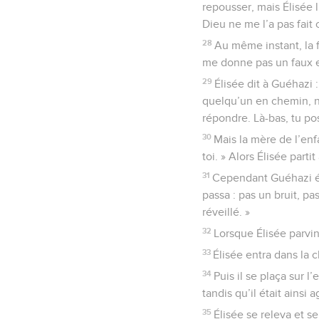
repousser, mais Élisée lu
Dieu ne me l’a pas fait 
28
Au même instant, la f
me donne pas un faux e
29
Élisée dit à Guéhazi 
quelqu’un en chemin, ne 
répondre. Là-bas, tu po
30
Mais la mère de l’enfa
toi. » Alors Élisée partit
31
Cependant Guéhazi étai
passa : pas un bruit, pa
réveillé. »
32
Lorsque Élisée parvint
33
Élisée entra dans la c
34
Puis il se plaça sur 
tandis qu’il était ainsi 
35
Élisée se releva et s