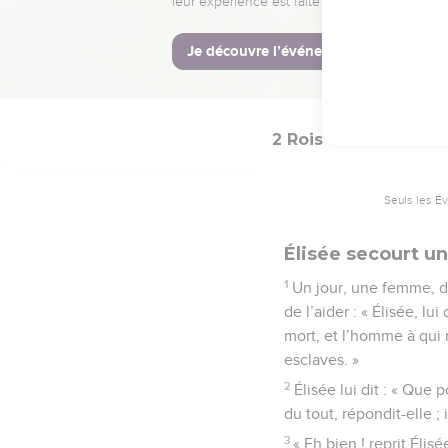
ville ; les Israélites é
© Société biblique français
2 Rois
4
Seuls les É
Élisée secourt u
1
Un jour, une femme, do
de l’aider : « Élisée, lu
mort, et l’homme à qui 
esclaves. »
2
Élisée lui dit : « Que 
du tout, répondit-elle ;
3
« Eh bien ! reprit Éli