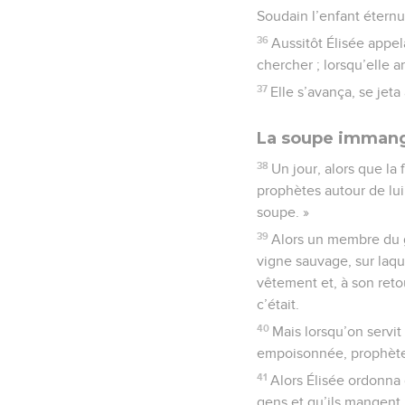
Soudain l’enfant éternua
36
Aussitôt Élisée appel
chercher ; lorsqu’elle arr
37
Elle s’avança, se jeta 
La soupe imman
38
Un jour, alors que la
prophètes autour de lui
soupe. »
39
Alors un membre du g
vigne sauvage, sur laque
vêtement et, à son reto
c’était.
40
Mais lorsqu’on servit
empoisonnée, prophète 
41
Alors Élisée ordonna d
gens et qu’ils mangent 