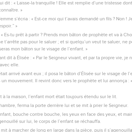
i dit : « Laisse-la tranquille ! Elle est remplie d’une tristesse dont
connaître. »
emme s’écria : « Est-ce moi qui t’avais demandé un fils ? Non ! J
spoir.” »
: « Es-tu prêt à partir ? Prends mon bâton de prophète et va à Ch
t’arrête pas pour le saluer ; et si quelqu’un veut te saluer, ne 
seras mon bâton sur le visage de l’enfant. »
nt dit à Élisée : « Par le Seigneur vivant, et par ta propre vie, je 
 avec elle.
t arrivé avant eux ; il posa le bâton d’Élisée sur le visage de l’
s un mouvement. Il revint donc vers le prophète et lui annonça : «
 à la maison, l’enfant mort était toujours étendu sur le lit.
hambre, ferma la porte derrière lui et se mit à prier le Seigneur.
l’enfant, bouche contre bouche, les yeux en face des yeux, et mai
agenouillé sur lui, le corps de l’enfant se réchauffa.
e mit à marcher de long en large dans la pièce, puis il s’agenouill