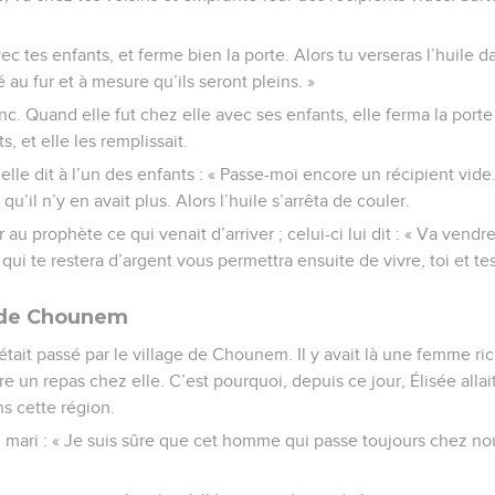
ec tes enfants, et ferme bien la porte. Alors tu verseras l’huile d
é au fur et à mesure qu’ils seront pleins. »
c. Quand elle fut chez elle avec ses enfants, elle ferma la porte 
s, et elle les remplissait.
lle dit à l’un des enfants : « Passe-moi encore un récipient vide. 
t qu’il n’y en avait plus. Alors l’huile s’arrêta de couler.
au prophète ce qui venait d’arriver ; celui-ci lui dit : « Va vendre
qui te restera d’argent vous permettra ensuite de vivre, toi et tes
e de Chounem
 était passé par le village de Chounem. Il y avait là une femme ric
re un repas chez elle. C’est pourquoi, depuis ce jour, Élisée alla
ns cette région.
 mari : « Je suis sûre que cet homme qui passe toujours chez nou