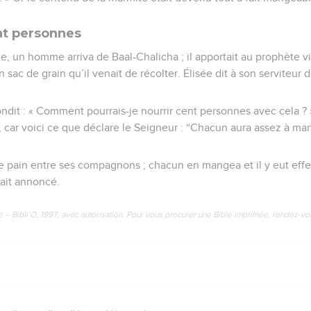
ent personnes
 un homme arriva de Baal-Chalicha ; il apportait au prophète vin
n sac de grain qu’il venait de récolter. Élisée dit à son serviteur 
ondit : « Comment pourrais-je nourrir cent personnes avec cela ? 
ée, car voici ce que déclare le Seigneur : “Chacun aura assez à ma
 le pain entre ses compagnons ; chacun en mangea et il y eut eff
ait annoncé.
e – Bibli’O, 1997, avec autorisation. Pour vous procurer une Bible imprimée, rendez-vo