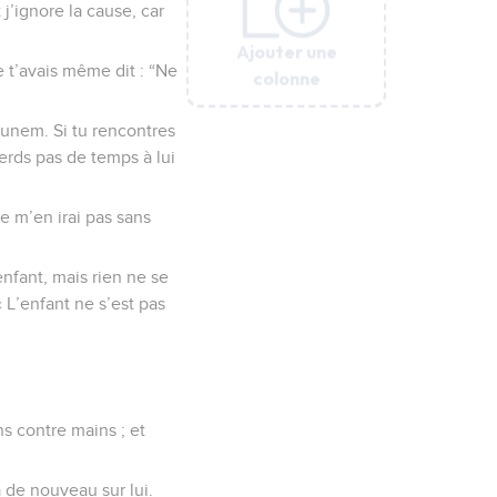
 j’ignore la cause, car
Ajouter une
Ajouter une
Ajouter une
Ajouter une
Ajouter une
Ajouter une
e t’avais même dit : “Ne
colonne
colonne
colonne
colonne
colonne
colonne
ounem. Si tu rencontres
perds pas de temps à lui
ne m’en irai pas sans
enfant, mais rien ne se
 L’enfant ne s’est pas
ns contre mains ; et
a de nouveau sur lui.