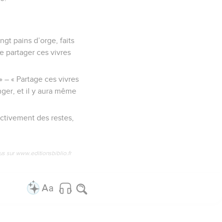
gt pains d’orge, faits
de partager ces vivres
» – « Partage ces vivres
nger, et il y aura même
ectivement des restes,
us sur www.editionsbiblio.fr