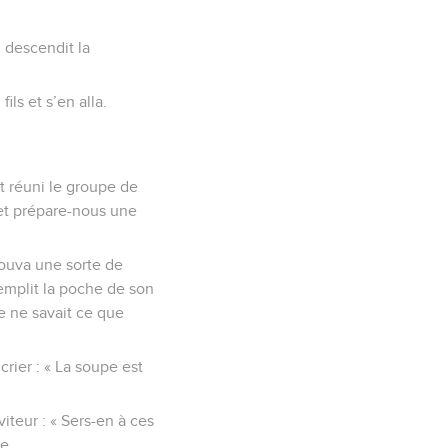
i descendit la
ils et s’en alla.
it réuni le groupe de
 et prépare-nous une
rouva une sorte de
 remplit la poche de son
e ne savait ce que
crier : « La soupe est
viteur : « Sers-en à ces
e.