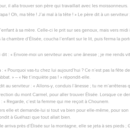
our, il alla trouver son père qui travaillait avec les moissonneurs.
Papa ! Oh, ma tête ! J’ai mal à la tête ! » Le père dit à un serviteur 
’enfant à sa mère. Celle-ci le prit sur ses genoux, mais vers midi 
la chambre d’Élisée, coucha l’enfant sur le lit, puis ferma la port
i dit : « Envoie-moi un serviteur avec une ânesse ; je me rends v
: « Pourquoi vas-tu chez lui aujourd’hui ? Ce n’est pas la fête de
at. » – « Ne t’inquiète pas ! » répondit-elle.
 dit au serviteur : « Allons-y, conduis l’ânesse ; tu ne m’arrêteras 
rection du mont Carmel, pour aller trouver Élisée. Lorsque ce dernie
 : « Regarde, c’est la femme qui me reçoit à Chounem.
rs elle et demande-lui si tout va bien pour elle-même, pour son 
ndit à Guéhazi que tout allait bien.
 arriva près d’Élisée sur la montagne, elle se jeta à ses pieds ; 