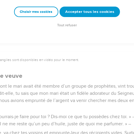
prouvèrent une telle crainte qu’ils levèrent le siège et retournèren
Accepter tous les cookies
Choisir mes cookies
e – Bibli’O, 1997, avec autorisation. Pour vous procurer une Bible imprimée, rendez-vo
Tout refuser
vangiles sont disponibles en vidéo pour le moment.
ne veuve
nt le mari avait été membre d’un groupe de prophètes, vint trouv
i dit-elle, tu sais que mon mari était un fidèle adorateur du Seigneu
nous avions emprunté de l’argent va venir chercher mes deux enf
pourrais-je faire pour toi ? Dis-moi ce que tu possèdes chez toi. »
 il ne me reste qu’un peu d’huile, juste de quoi me parfumer. » –
sée, va chez tes voisins et emprunte-leur des récipients vides. Su