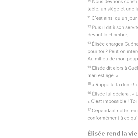
10
Nous devrions constru
table, un siège et une l
11
C’est ainsi qu’un jour
12
Puis il dit à son ser
devant la chambre,
13
Élisée chargea Guéha
pour toi ? Peut-on inter
Au milieu de mon peupl
14
Élisée dit alors à Gué
mari est âgé. » –
15
« Rappelle-la donc ! »
16
Élisée lui déclara : «
« C’est impossible ! To
17
Cependant cette femm
conformément à ce qu’É
Élisée rend la vie