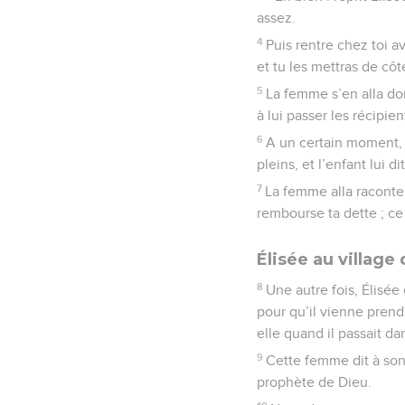
assez.
4
Puis rentre chez toi av
et tu les mettras de côt
5
La femme s’en alla don
à lui passer les récipient
6
A un certain moment, e
pleins, et l’enfant lui di
7
La femme alla raconter 
rembourse ta dette ; ce 
Élisée au villag
8
Une autre fois, Élisée
pour qu’il vienne prend
elle quand il passait da
9
Cette femme dit à son
prophète de Dieu.