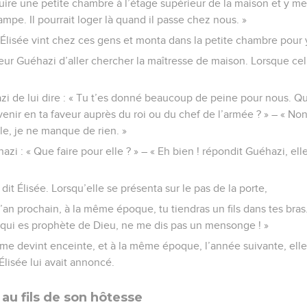
ire une petite chambre à l’étage supérieur de la maison et y mett
ampe. Il pourrait loger là quand il passe chez nous. »
 Élisée vint chez ces gens et monta dans la petite chambre pour y
viteur Guéhazi d’aller chercher la maîtresse de maison. Lorsque cel
zi de lui dire : « Tu t’es donné beaucoup de peine pour nous. Q
venir en ta faveur auprès du roi ou du chef de l’armée ? » – « Non 
e, je ne manque de rien. »
hazi : « Que faire pour elle ? » – « Eh bien ! répondit Guéhazi, elle
 dit Élisée. Lorsqu’elle se présenta sur le pas de la porte,
 L’an prochain, à la même époque, tu tiendras un fils dans tes bras. 
i qui es prophète de Dieu, ne me dis pas un mensonge ! »
e devint enceinte, et à la même époque, l’année suivante, elle 
lisée lui avait annoncé.
 au fils de son hôtesse