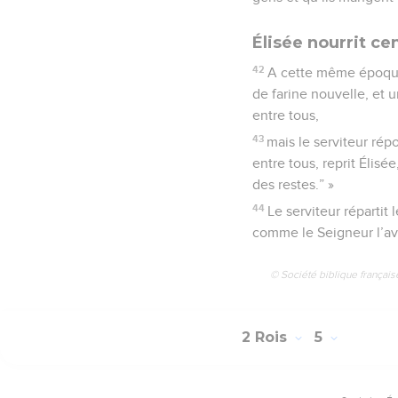
Élisée nourrit c
42
A cette même époque,
de farine nouvelle, et u
entre tous,
43
mais le serviteur rép
entre tous, reprit Élis
des restes.” »
44
Le serviteur répartit
comme le Seigneur l’av
© Société biblique français
2 Rois
5