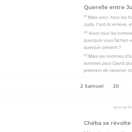
Querelle entre Ju
41
Mais voici, tous les h
Juda, t'ont-ils enlevé, e
42
Alors tous les homme
pourquoi vous fâchez-v
quelque présent ?
43
Mais les hommes d'Isr
sommes pour David plus
premiers de ramener no
2 Samuel
20
Seuls les É
Chéba se révolte
1