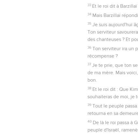
33
Et le roi dit à Barzil
34
Mais Barzillaï répond
35
Je suis aujourd'hui â
Ton serviteur savourerai
des chanteuses ? Et pou
36
Ton serviteur ira un 
récompense ?
37
Je te prie, que ton s
de ma mère. Mais voici,
bon.
38
Et le roi dit : Que Ki
souhaiteras de moi, je t
39
Tout le peuple passa do
retourna en sa demeure
40
De là le roi passa à 
peuple d'Israël, ramenèr