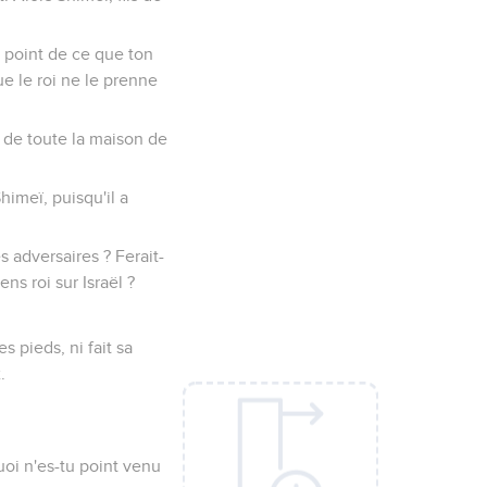
e point de ce que ton
ue le roi ne le prenne
er de toute la maison de
himeï, puisqu'il a
s adversaires ? Ferait-
ns roi sur Israël ?
s pieds, ni fait sa
.
quoi n'es-tu point venu