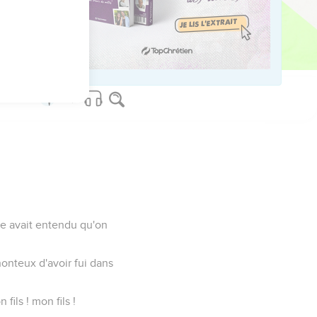
ant, il disait ainsi :
 ! Absalom, mon fils !
ple avait entendu qu'on
honteux d'avoir fui dans
fils ! mon fils !