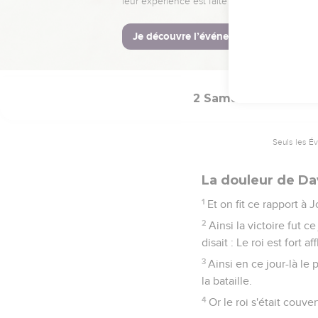
homme !
33
Alors le roi fut fort é
Mon fils Absalom ! mon 
mon fils !
2 Samuel
19
Seuls les É
La douleur de Da
1
Et on fit ce rapport à 
2
Ainsi la victoire fut 
disait : Le roi est fort a
3
Ainsi en ce jour-là le
la bataille.
4
Or le roi s'était couver