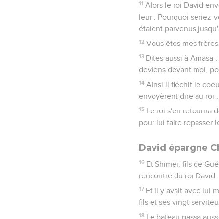
11
Alors le roi David env
leur : Pourquoi seriez-v
étaient parvenus jusqu'
12
Vous êtes mes frères,
13
Dites aussi à Amasa :
deviens devant moi, pou
14
Ainsi il fléchit le c
envoyèrent dire au roi :
15
Le roi s'en retourna d
pour lui faire repasser 
David épargne C
16
Et Shimeï, fils de G
rencontre du roi David.
17
Et il y avait avec lu
fils et ses vingt servite
18
Le bateau passa aussi, 