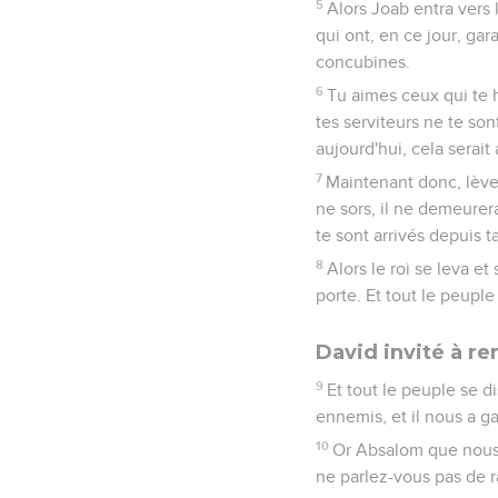
5
Alors Joab entra vers l
qui ont, en ce jour, garan
concubines.
6
Tu aimes ceux qui te h
tes serviteurs ne te son
aujourd'hui, cela serait
7
Maintenant donc, lève-t
ne sors, il ne demeurer
te sont arrivés depuis t
8
Alors le roi se leva et s
porte. Et tout le peuple
David invité à re
9
Et tout le peuple se di
ennemis, et il nous a ga
10
Or Absalom que nous a
ne parlez-vous pas de r