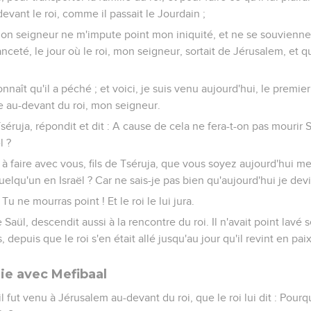
devant le roi, comme il passait le Jourdain ;
e mon seigneur ne m'impute point mon iniquité, et ne se souvienn
nceté, le jour où le roi, mon seigneur, sortait de Jérusalem, et q
onnaît qu'il a péché ; et voici, je suis venu aujourd'hui, le premi
 au-devant du roi, mon seigneur.
Tséruja, répondit et dit : A cause de cela ne fera-t-on pas mourir S
l ?
e à faire avec vous, fils de Tséruja, que vous soyez aujourd'hui me
elqu'un en Israël ? Car ne sais-je pas bien qu'aujourd'hui je devie
: Tu ne mourras point ! Et le roi le lui jura.
Saül, descendit aussi à la rencontre du roi. Il n'avait point lavé se
, depuis que le roi s'en était allé jusqu'au jour qu'il revint en paix
ie avec Mefibaal
il fut venu à Jérusalem au-devant du roi, que le roi lui dit : Pour