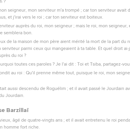
h ?
 mon seigneur, mon serviteur m'a trompé ; car ton serviteur avait di
s, et j'irai vers le roi ; car ton serviteur est boiteux.
serviteur auprès du roi, mon seigneur ; mais le roi, mon seigneu
te semblera bon.
eux de la maison de mon père aient mérité la mort de la part du 
serviteur parmi ceux qui mangeaient à ta table. Et quel droit ai-
près du roi ?
Pourquoi toutes ces paroles ? Je l'ai dit : Toi et Tsiba, partagez-vou
ndit au roi : Qu'il prenne même tout, puisque le roi, mon seigne
était aussi descendu de Roguélim ; et il avait passé le Jourdain av
du Jourdain.
 Barzillaï
s vieux, âgé de quatre-vingts ans ; et il avait entretenu le roi pend
un homme fort riche.