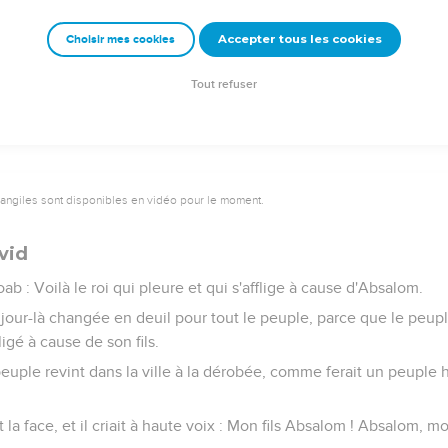
mu ; il monta à la chambre haute de la porte, et pleura ; et, en march
Accepter tous les cookies
Choisir mes cookies
fils ! mon fils Absalom ! Que ne suis-je mort moi-même à ta place
Tout refuser
vangiles sont disponibles en vidéo pour le moment.
vid
Joab : Voilà le roi qui pleure et qui s'afflige à cause d'Absalom.
ce jour-là changée en deuil pour tout le peuple, parce que le peu
ffligé à cause de son fils.
 peuple revint dans la ville à la dérobée, comme ferait un peuple 
t la face, et il criait à haute voix : Mon fils Absalom ! Absalom, mon 