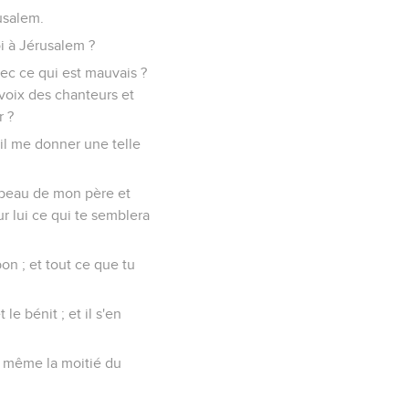
rusalem.
oi à Jérusalem ?
vec ce qui est mauvais ?
 voix des chanteurs et
r ?
-il me donner une telle
ombeau de mon père et
r lui ce qui te semblera
bon ; et tout ce que tu
le bénit ; et il s'en
et même la moitié du