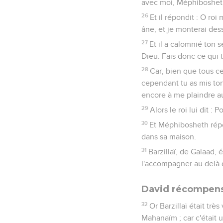
avec moi, Méphiboshet
26
Et il répondit : O roi
âne, et je monterai dessu
27
Et il a calomnié ton 
Dieu. Fais donc ce qui 
28
Car, bien que tous c
cependant tu as mis ton 
encore à me plaindre au
29
Alors le roi lui dit : 
30
Et Méphibosheth répo
dans sa maison.
31
Barzillaï, de Galaad, 
l'accompagner au delà 
David récompense
32
Or Barzillaï était trè
Mahanaïm ; car c'était 