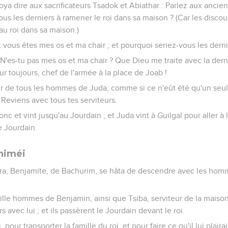
oya dire aux sacrificateurs Tsadok et Abiathar : Parlez aux ancien
ous les derniers à ramener le roi dans sa maison ? (Car les discour
au roi dans sa maison.)
 vous êtes mes os et ma chair ; et pourquoi seriez-vous les derni
 N'es-tu pas mes os et ma chair ? Que Dieu me traite avec la derni
r toujours, chef de l'armée à la place de Joab !
oeur de tous les hommes de Juda, comme si ce n'eût été qu'un seul
 Reviens avec tous tes serviteurs.
onc et vint jusqu'au Jourdain ; et Juda vint à Guilgal pour aller à 
le Jourdain.
himéi
uéra, Benjamite, de Bachurim, se hâta de descendre avec les hom
i mille hommes de Benjamin, ainsi que Tsiba, serviteur de la maiso
urs avec lui ; et ils passèrent le Jourdain devant le roi.
pour transporter la famille du roi, et pour faire ce qu'il lui plairai