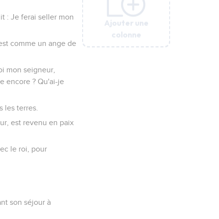
t : Je ferai seller mon
Ajouter une
Ajouter une
Ajouter une
Ajouter une
Ajouter une
colonne
colonne
colonne
colonne
colonne
r, est comme un ange de
roi mon seigneur,
je encore ? Qu'ai-je
s les terres.
ur, est revenu en paix
ec le roi, pour
ant son séjour à