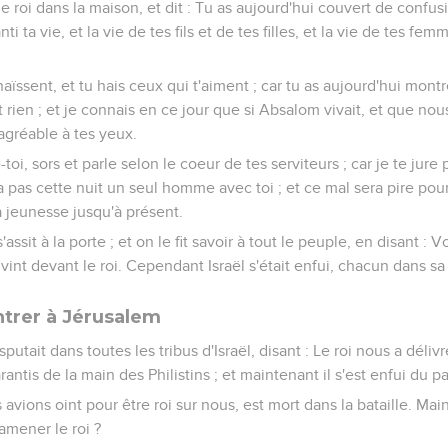
e roi dans la maison, et dit : Tu as aujourd'hui couvert de confusi
ti ta vie, et la vie de tes fils et de tes filles, et la vie de tes fem
aïssent, et tu hais ceux qui t'aiment ; car tu as aujourd'hui mont
t rien ; et je connais en ce jour que si Absalom vivait, et que no
 agréable à tes yeux.
oi, sors et parle selon le coeur de tes serviteurs ; car je te jure p
a pas cette nuit un seul homme avec toi ; et ce mal sera pire pou
a jeunesse jusqu'à présent.
'assit à la porte ; et on le fit savoir à tout le peuple, en disant : Voi
 vint devant le roi. Cependant Israël s'était enfui, chacun dans sa
ntrer à Jérusalem
sputait dans toutes les tribus d'Israël, disant : Le roi nous a déli
rantis de la main des Philistins ; et maintenant il s'est enfui du 
vions oint pour être roi sur nous, est mort dans la bataille. Ma
amener le roi ?