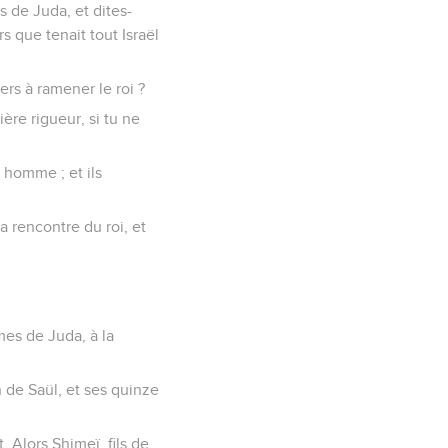
s de Juda, et dites-
s que tenait tout Israël
ers à ramener le roi ?
ère rigueur, si tu ne
 homme ; et ils
la rencontre du roi, et
mes de Juda, à la
n de Saül, et ses quinze
t. Alors Shimeï, fils de