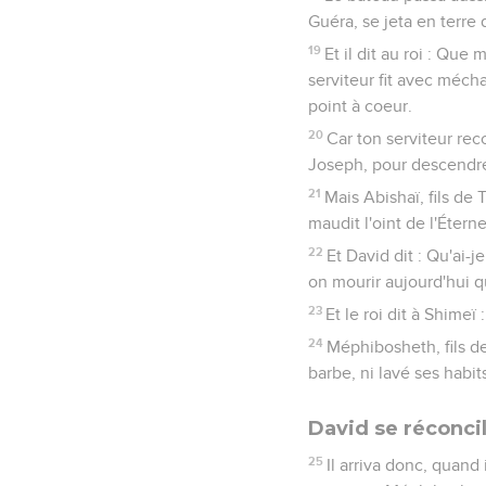
Guéra, se jeta en terre 
19
Et il dit au roi : Qu
serviteur fit avec mécha
point à coeur.
20
Car ton serviteur rec
Joseph, pour descendre
21
Mais Abishaï, fils de 
maudit l'oint de l'Éterne
22
Et David dit : Qu'ai-j
on mourir aujourd'hui qu
23
Et le roi dit à Shimeï 
24
Méphibosheth, fils de 
barbe, ni lavé ses habits
David se réconcil
25
Il arriva donc, quand 