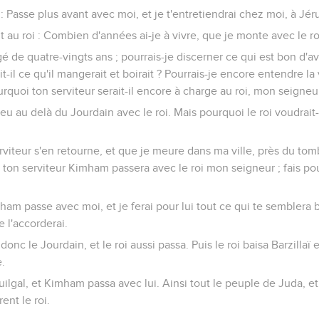
laï : Passe plus avant avec moi, et je t'entretiendrai chez moi, à Jé
it au roi : Combien d'années ai-je à vivre, que je monte avec le r
gé de quatre-vingts ans ; pourrais-je discerner ce qui est bon d'a
t-il ce qu'il mangerait et boirait ? Pourrais-je encore entendre la
rquoi ton serviteur serait-il encore à charge au roi, mon seigneu
peu au delà du Jourdain avec le roi. Mais pourquoi le roi voudrait
erviteur s'en retourne, et que je meure dans ma ville, près du t
 ton serviteur Kimham passera avec le roi mon seigneur ; fais pou
mham passe avec moi, et je ferai pour lui tout ce qui te semblera 
e l'accorderai.
nc le Jourdain, et le roi aussi passa. Puis le roi baisa Barzillaï et 
.
Guilgal, et Kimham passa avec lui. Ainsi tout le peuple de Juda, 
ent le roi.