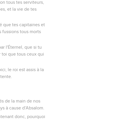
on tous tes serviteurs,
mes, et la vie de tes
ré que tes capitaines et
us fussions tous morts
ar l'Éternel, que si tu
r toi que tous ceux qui
ci, le roi est assis à la
 tente.
vrés de la main de nos
pays à cause d'Absalom.
intenant donc, pourquoi