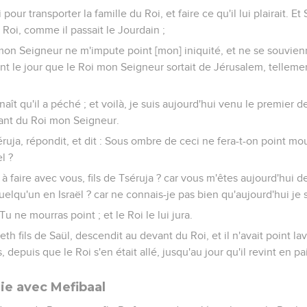
our transporter la famille du Roi, et faire ce qu'il lui plairait. Et
 Roi, comme il passait le Jourdain ;
e mon Seigneur ne m'impute point [mon] iniquité, et ne se souvie
t le jour que le Roi mon Seigneur sortait de Jérusalem, telleme
naît qu'il a péché ; et voilà, je suis aujourd'hui venu le premier 
ant du Roi mon Seigneur.
éruja, répondit, et dit : Sous ombre de ceci ne fera-t-on point mou
l ?
e à faire avec vous, fils de Tséruja ? car vous m'êtes aujourd'hui d
elqu'un en Israël ? car ne connais-je pas bien qu'aujourd'hui je sui
 Tu ne mourras point ; et le Roi le lui jura.
 fils de Saül, descendit au devant du Roi, et il n'avait point lavé
, depuis que le Roi s'en était allé, jusqu'au jour qu'il revint en pa
ie avec Mefibaal