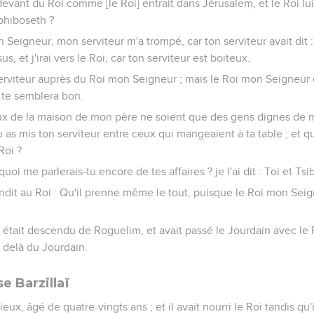
devant du Roi comme [le Roi] entrait dans Jérusalem, et le Roi lui 
phiboseth ?
on Seigneur, mon serviteur m'a trompé, car ton serviteur avait dit 
s, et j'irai vers le Roi, car ton serviteur est boiteux.
 serviteur auprès du Roi mon Seigneur ; mais le Roi mon Seigne
l te semblera bon.
ux de la maison de mon père ne soient que des gens dignes de 
 as mis ton serviteur entre ceux qui mangeaient à ta table ; et qu
Roi ?
rquoi me parlerais-tu encore de tes affaires ? je l'ai dit : Toi et Ts
dit au Roi : Qu'il prenne même le tout, puisque le Roi mon Seig
d était descendu de Roguelim, et avait passé le Jourdain avec le 
 delà du Jourdain.
 Barzillaï
 vieux, âgé de quatre-vingts ans ; et il avait nourri le Roi tandis qu