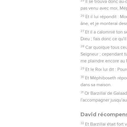
25
Il se trouva donc au-
pas venu avec moi, Mé
26
Et il lui répondit : M
âne, et je monterai dessu
27
Et il a calomnié ton
Dieu ; fais donc ce qu'i
28
Car quoique tous ce
Seigneur ; cependant tu
me plaindre encore au 
29
Et le Roi lui dit : Pou
30
Et Méphiboseth répon
dans sa maison.
31
Or Barzillaï de Galaa
l'accompagner jusqu'au
David récompense
32
Et Barzillaï était fort