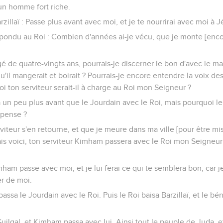
 un homme fort riche.
Barzillaï : Passe plus avant avec moi, et je te nourrirai avec moi à 
répondu au Roi : Combien d'années ai-je vécu, que je monte [enco
gé de quatre-vingts ans, pourrais-je discerner le bon d'avec le ma
qu'il mangerait et boirait ? Pourrais-je encore entendre la voix de
i ton serviteur serait-il à charge au Roi mon Seigneur ?
 un peu plus avant que le Jourdain avec le Roi, mais pourquoi le
mpense ?
rviteur s'en retourne, et que je meure dans ma ville [pour être m
s voici, ton serviteur Kimham passera avec le Roi mon Seigneur ; 
mham passe avec moi, et je lui ferai ce qui te semblera bon, car j
r de moi.
ssa le Jourdain avec le Roi. Puis le Roi baisa Barzillaï, et le bénit 
Guilgal, et Kimham passa avec lui. Ainsi tout le peuple de Juda, 