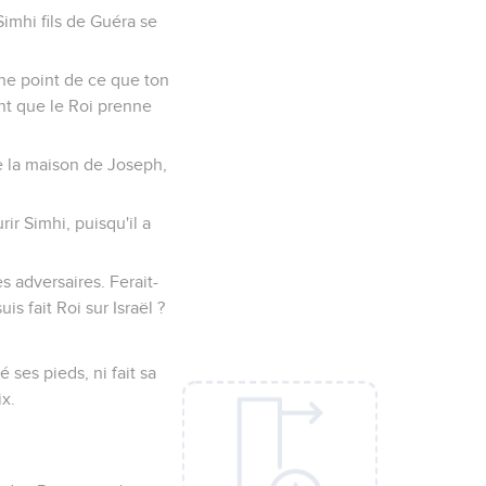
 Simhi fils de Guéra se
nne point de ce que ton
nt que le Roi prenne
de la maison de Joseph,
rir Simhi, puisqu'il a
es adversaires. Ferait-
s fait Roi sur Israël ?
 ses pieds, ni fait sa
ix.