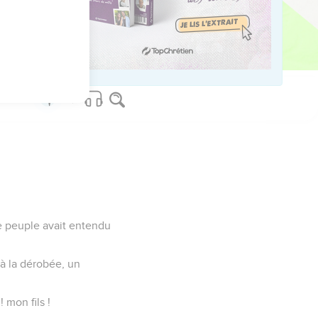
 il disait ainsi en
t moi-même pour toi !
le peuple avait entendu
 à la dérobée, un
 mon fils !