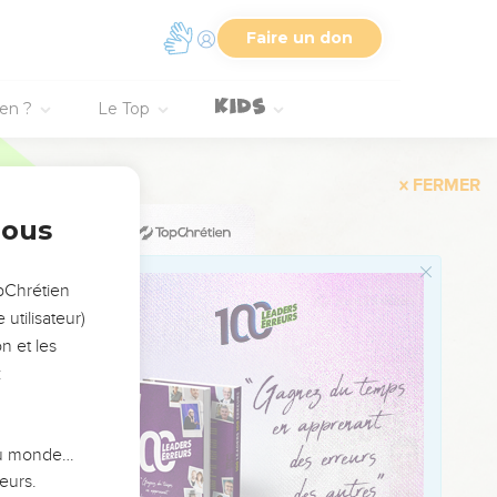
onnes nouvelles ; et cet
Faire un don
là un homme qui court
ien ?
Le Top
imahats fils de Tsadok ;
isage contre terre, et
ntre le Roi mon
nous
: J'ai vu s'élever un
opChrétien
ais pas exactement ce
utilisateur)
n et les
:
 c'est que l'Eternel t'a
t : Que les ennemis du
 du monde…
eviennent comme ce
eurs.