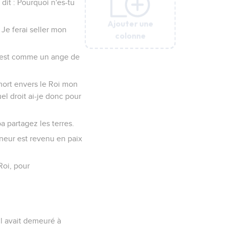
dit : Pourquoi n'es-tu
Ajouter une
Ajouter une
Ajouter une
Ajouter une
Ajouter une
: Je ferai seller mon
colonne
colonne
colonne
colonne
colonne
ur est comme un ange de
mort envers le Roi mon
el droit ai-je donc pour
iba partagez les terres.
neur est revenu en paix
Roi, pour
'il avait demeuré à