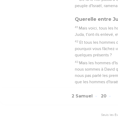
peuple d'Israël, ramena 
Querelle entre Ju
41
Mais voici, tous les 
Juda, t'ont-ils enlevé, e
42
Et tous les hommes d
pourquoi vous fâchez-v
quelques présents ?
43
Mais les hommes d'Is
nous sommes à David qu
nous pas parlé les pre
que les hommes d'Israë
2 Samuel
20
Seuls les É