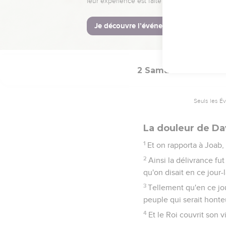
jeune homme.
33
Alors le Roi fut fort 
marchant : Mon fils Abs
Absalom mon fils ! mon f
2 Samuel
19
Seuls les É
La douleur de Da
1
Et on rapporta à Joab,
2
Ainsi la délivrance fu
qu'on disait en ce jour-l
3
Tellement qu'en ce jou
peuple qui serait honteu
4
Et le Roi couvrit son v