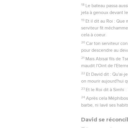
18
Le bateau passa aussi p
jeta à genoux devant le
19
Et il dit au Roi : Qu
serviteur fit méchammen
cela à coeur.
20
Car ton serviteur con
pour descendre au dev
21
Mais Abisaï fils de Ts
maudit l'Oint de l'Eterne
22
Et David dit : Qu'ai-j
on mourir aujourd'hui qu
23
Et le Roi dit à Simhi :
24
Après cela Méphiboseth
barbe, ni lavé ses habits
David se réconcil