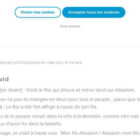
ému, et monta à la chambre haute de la porte, et se mit à pleurer, et
Accepter tous les cookies
Choisir mes cookies
alom ! mon fils ! mon fils Absalom ! plût à Dieu que je fusse mor
ils !
Tout refuser
vangiles sont disponibles en vidéo pour le moment.
vid
 [en disant] : Voilà le Roi qui pleure et mène deuil sur Absalom.
t en ce jour-là changée en deuil pour tout le peuple ; parce que 
à : Le Roi a été fort affligé à cause de son fils.
r-là le peuple venait dans la ville à la dérobée, comme s'en irait
x d'avoir fui dans la bataille.
isage, et criait à haute voix : Mon fils Absalom ! Absalom mon fils !