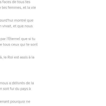
es faces de tous tes
 de tes femmes, et la vie
ujourd'hui montré que
m vivait, et que nous
 par l'Eternel que si tu
ue tous ceux qui te sont
à, le Roi est assis à la
i nous a délivrés de la
n soit fui du pays à
ntenant pourquoi ne