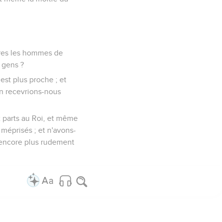
rères les hommes de
s gens ?
st plus proche ; et
en recevrions-nous
 parts au Roi, et même
éprisés ; et n'avons-
 encore plus rudement