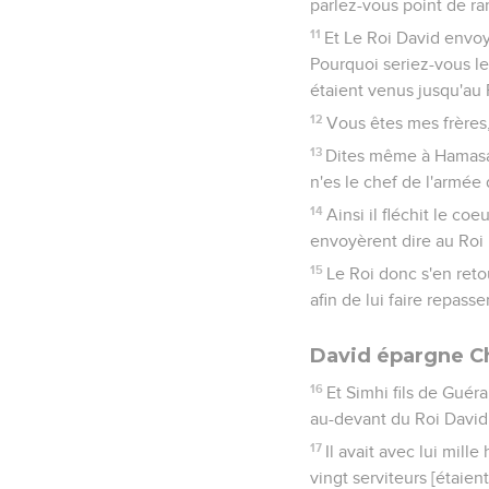
parlez-vous point de ra
11
Et Le Roi David envoya
Pourquoi seriez-vous les
étaient venus jusqu'au 
12
Vous êtes mes frères,
13
Dites même à Hamasa :
n'es le chef de l'armée
14
Ainsi il fléchit le c
envoyèrent dire au Roi 
15
Le Roi donc s'en retou
afin de lui faire repasse
David épargne C
16
Et Simhi fils de Guér
au-devant du Roi David
17
Il avait avec lui mil
vingt serviteurs [étaient