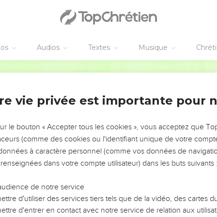
et le fit savoir au Roi ; et le Roi dit : S'il est seul, il apporte de b
amment, et approchait.
 un autre homme, qui courait ; et elle cria au portier, et dit : Voi
 : Il apporte aussi de bonnes nouvelles.
éos
Audios
Textes
Musique
Chrét
 Il me semble à voir courir le premier, que c'est ainsi que court Ah
 homme de bien ; il vient quand il y a de bonnes nouvelles.
Martin
et dit au Roi : Tout va bien, et il se prosterna devant le Roi, le v
nel ton Dieu qui a livré les hommes qui avaient levé leurs mains co
re vie privée est importante pour 
une homme Absalom se porte-t-il bien ? Et Ahimahats [lui] répondit 
sur le bouton « Accepter tous les cookies », vous acceptez que T
oab envoyait le serviteur du Roi, et [moi] ton serviteur ; je ne s
traceurs (comme des cookies ou l'identifiant unique de votre compte 
s données à caractère personnel (comme vos données de navigatio
ourne-toi, [et] tiens-toi là. Il se détourna donc, et s'arrêta.
 renseignées dans votre compte utilisateur) dans les buts suivants 
int, et qui dit : Que le Roi mon Seigneur ait ces bonnes nouvelles,
a main de tous ceux qui s'étaient élevés contre toi.
audience de notre service
: Le jeune homme Absalom se porte-t-il bien ? Et Cusi lui répondi
ttre d'utiliser des services tiers tels que de la vidéo, des cartes
us ceux qui se sont élevés contre toi pour [te faire du] mal, d
ttre d'entrer en contact avec notre service de relation aux utilisat