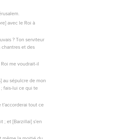
Jérusalem.
re] avec le Roi à
uvais ? Ton serviteur
s chantres et des
 Roi me voudrait-il
is] au sépulcre de mon
fais-lui ce qui te
e t'accorderai tout ce
; et [Barzillaï] s'en
et même la moitié du