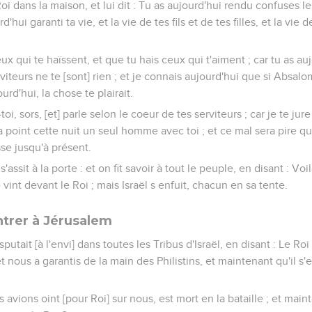
Roi dans la maison, et lui dit : Tu as aujourd'hui rendu confuses l
d'hui garanti ta vie, et la vie de tes fils et de tes filles, et la vie
x qui te haïssent, et que tu hais ceux qui t'aiment ; car tu as a
rviteurs ne te [sont] rien ; et je connais aujourd'hui que si Absalo
urd'hui, la chose te plairait.
i, sors, [et] parle selon le coeur de tes serviteurs ; car je te jure
a point cette nuit un seul homme avec toi ; et ce mal sera pire q
sse jusqu'à présent.
s'assit à la porte : et on fit savoir à tout le peuple, en disant : Voil
 vint devant le Roi ; mais Israël s enfuit, chacun en sa tente.
ntrer à Jérusalem
sputait [à l'envi] dans toutes les Tribus d'Israël, en disant : Le Ro
nous a garantis de la main des Philistins, et maintenant qu'il s'e
avions oint [pour Roi] sur nous, est mort en la bataille ; et mai