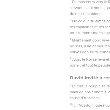
5
Et Joab entra vers le 
serviteurs qui ont aujour
de tes concubines.
6
De ce que tu aimes ceu
tes capitaines et tes se
tous fussions morts aujo
7
Maintenant donc lève-to
ne sors, il ne demeurer
arrivés depuis ta jeune
8
Alors le Roi se leva et 
porte ; et tout le peuple
David invité à re
9
Et tout le peuple se di
main de nos ennemis, et 
cause d'Absalom !
10
Or Absalom, que nous 