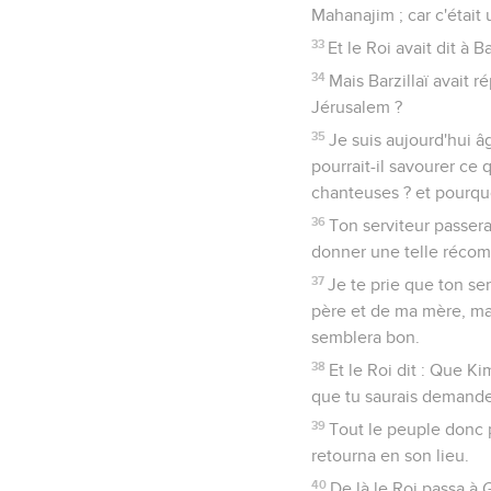
Mahanajim ; car c'était
33
Et le Roi avait dit à 
34
Mais Barzillaï avait 
Jérusalem ?
35
Je suis aujourd'hui â
pourrait-il savourer ce 
chanteuses ? et pourquo
36
Ton serviteur passera
donner une telle réco
37
Je te prie que ton se
père et de ma mère, mai
semblera bon.
38
Et le Roi dit : Que Ki
que tu saurais demande
39
Tout le peuple donc pa
retourna en son lieu.
40
De là le Roi passa à 