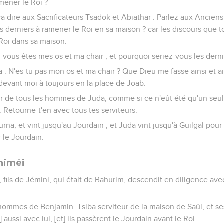
mener le Roi ?
 dire aux Sacrificateurs Tsadok et Abiathar : Parlez aux Anciens 
 derniers à ramener le Roi en sa maison ? car les discours que to
Roi dans sa maison.
 vous êtes mes os et ma chair ; et pourquoi seriez-vous les derni
 N'es-tu pas mon os et ma chair ? Que Dieu me fasse ainsi et ainsi
 devant moi à toujours en la place de Joab.
oeur de tous les hommes de Juda, comme si ce n'eût été qu'un seu
: Retourne-t'en avec tous tes serviteurs.
rna, et vint jusqu'au Jourdain ; et Juda vint jusqu'à Guilgal pour
r le Jourdain.
himéi
a, fils de Jémini, qui était de Bahurim, descendit en diligence 
.
le hommes de Benjamin. Tsiba serviteur de la maison de Saül, et se
] aussi avec lui, [et] ils passèrent le Jourdain avant le Roi.