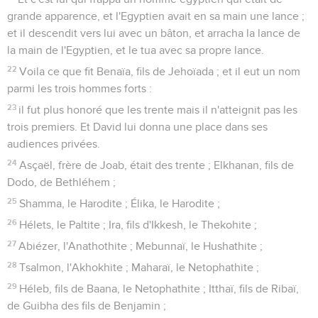
grande apparence, et l'Egyptien avait en sa main une lance ;
et il descendit vers lui avec un bâton, et arracha la lance de
la main de l'Egyptien, et le tua avec sa propre lance.
22
Voila ce que fit Benaïa, fils de Jehoïada ; et il eut un nom
parmi les trois hommes forts :
23
il fut plus honoré que les trente mais il n'atteignit pas les
trois premiers. Et David lui donna une place dans ses
audiences privées.
24
Asçaël, frère de Joab, était des trente ; Elkhanan, fils de
Dodo, de Bethléhem ;
25
Shamma, le Harodite ; Élika, le Harodite ;
26
Hélets, le Paltite ; Ira, fils d'Ikkesh, le Thekohite ;
27
Abiézer, l'Anathothite ; Mebunnaï, le Hushathite ;
28
Tsalmon, l'Akhokhite ; Maharaï, le Netophathite ;
29
Héleb, fils de Baana, le Netophathite ; Itthaï, fils de Ribaï,
de Guibha des fils de Benjamin ;