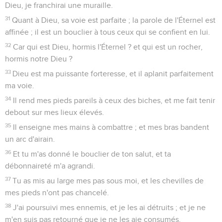
Dieu, je franchirai une muraille.
31
Quant à Dieu, sa voie est parfaite ; la parole de l'Éternel est
affinée ; il est un bouclier à tous ceux qui se confient en lui.
32
Car qui est Dieu, hormis l'Éternel ? et qui est un rocher,
hormis notre Dieu ?
33
Dieu est ma puissante forteresse, et il aplanit parfaitement
ma voie.
34
Il rend mes pieds pareils à ceux des biches, et me fait tenir
debout sur mes lieux élevés.
35
Il enseigne mes mains à combattre ; et mes bras bandent
un arc d'airain.
36
Et tu m'as donné le bouclier de ton salut, et ta
débonnaireté m'a agrandi.
37
Tu as mis au large mes pas sous moi, et les chevilles de
mes pieds n'ont pas chancelé.
38
J'ai poursuivi mes ennemis, et je les ai détruits ; et je ne
m'en suis pas retourné que je ne les aie consumés.