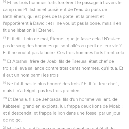
16
Et les trois hommes forts forcèrent le passage à travers le
camp des Philistins et puisèrent de l'eau du puits de
Bethléhem, qui est près de la porte, et la prirent et
l'apportèrent à David ; et il ne voulut pas la boire, mais il en
fit une libation à l'Éternel.
17
Et il dit : Loin de moi, Éternel, que je fasse cela ! N'est-ce
pas le sang des hommes qui sont allés au péril de leur vie ?
Et il ne voulut pas la boire. Ces trois hommes forts firent cela.
18
Et Abishaï, frère de Joab, fils de Tseruïa, était chef de
trois ; il leva sa lance contre trois cents hommes, qu'il tua. Et
il eut un nom parmi les trois.
19
Ne fut-il pas le plus honoré des trois ? Et il fut leur chef ;
mais il n'atteignit pas les trois premiers.
20
Et Benaïa, fils de Jehoïada, fils d'un homme vaillant, de
Kabtseël, grand en exploits, lui, frappa deux lions de Moab ;
et il descendit, et frappa le lion dans une fosse, par un jour
de neige.
21
Et c'est lui qui frappa un homme égyptien qui était de