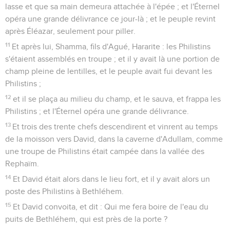
lasse et que sa main demeura attachée à l'épée ; et l'Éternel
opéra une grande délivrance ce jour-là ; et le peuple revint
après Éléazar, seulement pour piller.
11
Et après lui, Shamma, fils d'Agué, Hararite : les Philistins
s'étaient assemblés en troupe ; et il y avait là une portion de
champ pleine de lentilles, et le peuple avait fui devant les
Philistins ;
12
et il se plaça au milieu du champ, et le sauva, et frappa les
Philistins ; et l'Éternel opéra une grande délivrance.
13
Et trois des trente chefs descendirent et vinrent au temps
de la moisson vers David, dans la caverne d'Adullam, comme
une troupe de Philistins était campée dans la vallée des
Rephaïm.
14
Et David était alors dans le lieu fort, et il y avait alors un
poste des Philistins à Bethléhem.
15
Et David convoita, et dit : Qui me fera boire de l'eau du
puits de Bethléhem, qui est près de la porte ?