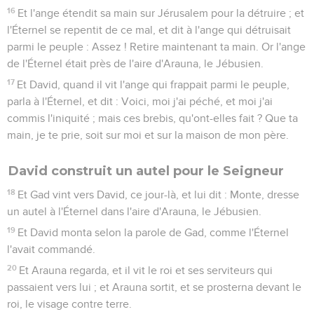
16
Et l'ange étendit sa main sur Jérusalem pour la détruire ; et
l'Éternel se repentit de ce mal, et dit à l'ange qui détruisait
parmi le peuple : Assez ! Retire maintenant ta main. Or l'ange
de l'Éternel était près de l'aire d'Arauna, le Jébusien.
17
Et David, quand il vit l'ange qui frappait parmi le peuple,
parla à l'Éternel, et dit : Voici, moi j'ai péché, et moi j'ai
commis l'iniquité ; mais ces brebis, qu'ont-elles fait ? Que ta
main, je te prie, soit sur moi et sur la maison de mon père.
David construit un autel pour le Seigneur
18
Et Gad vint vers David, ce jour-là, et lui dit : Monte, dresse
un autel à l'Éternel dans l'aire d'Arauna, le Jébusien.
19
Et David monta selon la parole de Gad, comme l'Éternel
l'avait commandé.
20
Et Arauna regarda, et il vit le roi et ses serviteurs qui
passaient vers lui ; et Arauna sortit, et se prosterna devant le
roi, le visage contre terre.