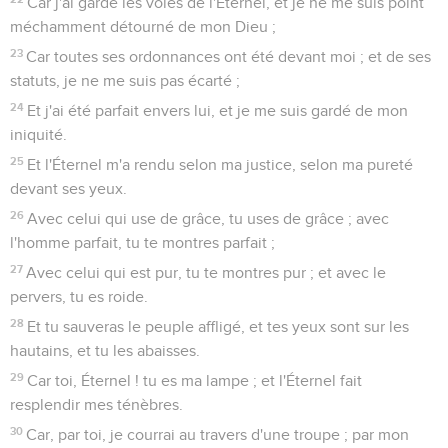
Car j'ai gardé les voies de l'Éternel, et je ne me suis point
méchamment détourné de mon Dieu ;
23
Car toutes ses ordonnances ont été devant moi ; et de ses
statuts, je ne me suis pas écarté ;
24
Et j'ai été parfait envers lui, et je me suis gardé de mon
iniquité.
25
Et l'Éternel m'a rendu selon ma justice, selon ma pureté
devant ses yeux.
26
Avec celui qui use de grâce, tu uses de grâce ; avec
l'homme parfait, tu te montres parfait ;
27
Avec celui qui est pur, tu te montres pur ; et avec le
pervers, tu es roide.
28
Et tu sauveras le peuple affligé, et tes yeux sont sur les
hautains, et tu les abaisses.
29
Car toi, Éternel ! tu es ma lampe ; et l'Éternel fait
resplendir mes ténèbres.
30
Car, par toi, je courrai au travers d'une troupe ; par mon