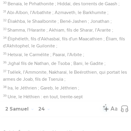
30
Benaïa, le Pirhathonite ; Hiddaï, des torrents de Gaash ;
31
Abi-Albon, l'Arbathite ; Azmaveth, le Barkhumite ;
32
Éliakhba, le Shaalbonite ; Bené-Jashen ; Jonathan ;
33
Shamma, l'Hararite ; Akhiam, fils de Sharar, l'Ararite ;
34
Éliphéleth, fils d'Akhasbaï, fils d'un Maacathien ; Éliam, fils
d'Akhitophel, le Guilonite ;
35
Hetsraï, le Carmélite ; Paarai, l'Arbite ;
36
Jighal fils de Nathan, de Tsoba ; Bani, le Gadite ;
37
Tsélek, l'Ammonite, Nakharaï, le Beérothien, qui portait les
armes de Joab, fils de Tseruïa ;
38
Ira, le Jéthrien ; Gareb, le Jéthrien ;
39
Urie, le Héthien : en tout, trente-sept
2 Samuel
24