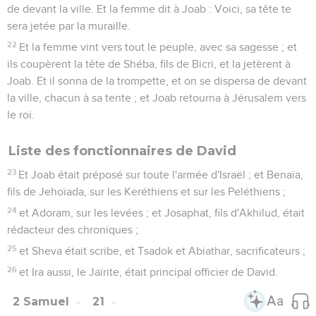
de devant la ville. Et la femme dit à Joab : Voici, sa tête te
sera jetée par la muraille.
22
Et la femme vint vers tout le peuple, avec sa sagesse ; et
ils coupèrent la tête de Shéba, fils de Bicri, et la jetèrent à
Joab. Et il sonna de la trompette, et on se dispersa de devant
la ville, chacun à sa tente ; et Joab retourna à Jérusalem vers
le roi.
Liste des fonctionnaires de David
23
Et Joab était préposé sur toute l'armée d'Israël ; et Benaïa,
fils de Jehoïada, sur les Keréthiens et sur les Peléthiens ;
24
et Adoram, sur les levées ; et Josaphat, fils d'Akhilud, était
rédacteur des chroniques ;
25
et Sheva était scribe, et Tsadok et Abiathar, sacrificateurs ;
26
et Ira aussi, le Jaïrite, était principal officier de David.
2 Samuel
21