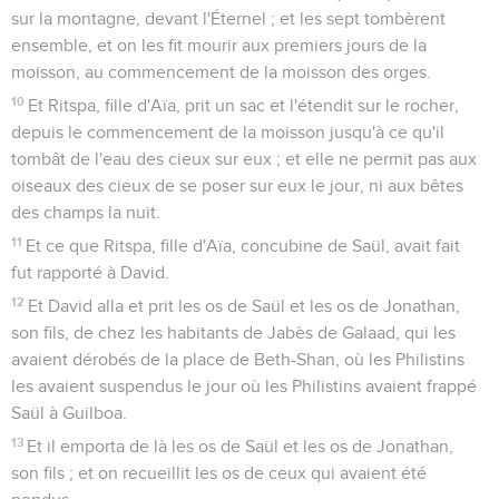
sur la montagne, devant l'Éternel ; et les sept tombèrent
ensemble, et on les fit mourir aux premiers jours de la
moisson, au commencement de la moisson des orges.
10
Et Ritspa, fille d'Aïa, prit un sac et l'étendit sur le rocher,
depuis le commencement de la moisson jusqu'à ce qu'il
tombât de l'eau des cieux sur eux ; et elle ne permit pas aux
oiseaux des cieux de se poser sur eux le jour, ni aux bêtes
des champs la nuit.
11
Et ce que Ritspa, fille d'Aïa, concubine de Saül, avait fait
fut rapporté à David.
12
Et David alla et prit les os de Saül et les os de Jonathan,
son fils, de chez les habitants de Jabès de Galaad, qui les
avaient dérobés de la place de Beth-Shan, où les Philistins
les avaient suspendus le jour où les Philistins avaient frappé
Saül à Guilboa.
13
Et il emporta de là les os de Saül et les os de Jonathan,
son fils ; et on recueillit les os de ceux qui avaient été