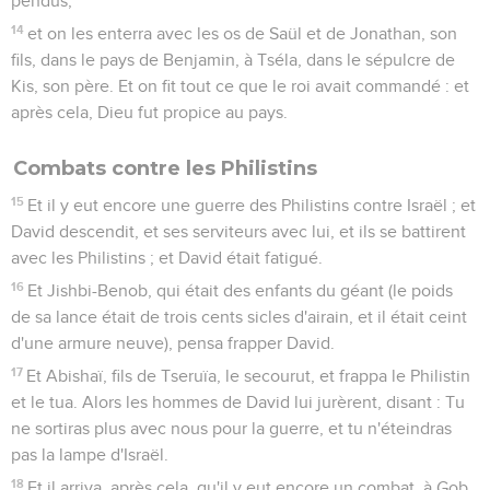
pendus,
14
et on les enterra avec les os de Saül et de Jonathan, son
fils, dans le pays de Benjamin, à Tséla, dans le sépulcre de
Kis, son père. Et on fit tout ce que le roi avait commandé : et
après cela, Dieu fut propice au pays.
Combats contre les Philistins
15
Et il y eut encore une guerre des Philistins contre Israël ; et
David descendit, et ses serviteurs avec lui, et ils se battirent
avec les Philistins ; et David était fatigué.
16
Et Jishbi-Benob, qui était des enfants du géant (le poids
de sa lance était de trois cents sicles d'airain, et il était ceint
d'une armure neuve), pensa frapper David.
17
Et Abishaï, fils de Tseruïa, le secourut, et frappa le Philistin
et le tua. Alors les hommes de David lui jurèrent, disant : Tu
ne sortiras plus avec nous pour la guerre, et tu n'éteindras
pas la lampe d'Israël.
18
Et il arriva, après cela, qu'il y eut encore un combat, à Gob,