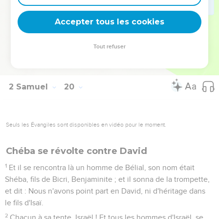
43
Et les hommes d'Israël répondirent aux hommes de Juda,
et dirent : J'ai dix parts au roi, et aussi en David j'ai plus que
Accepter tous les cookies
toi ; et pourquoi m'as-tu méprisé ? Et ma parole n'a-t-elle pas
été la première pour ramener mon roi ? Et la parole des
Tout refuser
hommes de Juda fut plus dure que le parole des hommes
d'Israël.
2 Samuel
20
Seuls les Évangiles sont disponibles en vidéo pour le moment.
Chéba se révolte contre David
1
Et il se rencontra là un homme de Bélial, son nom était
Shéba, fils de Bicri, Benjaminite ; et il sonna de la trompette,
et dit : Nous n'avons point part en David, ni d'héritage dans
le fils d'Isaï.
2
Chacun à sa tente, Israël ! Et tous les hommes d'Israël, se