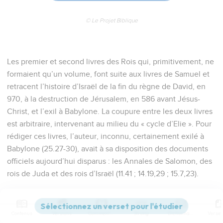
© Le Projet Biblique
Les premier et second livres des Rois qui, primitivement, ne
formaient qu’un volume, font suite aux livres de Samuel et
retracent l’histoire d’Israël de la fin du règne de David, en
970, à la destruction de Jérusalem, en 586 avant Jésus-
Christ, et l’exil à Babylone. La coupure entre les deux livres
est arbitraire, intervenant au milieu du « cycle d’Elie ». Pour
rédiger ces livres, l’auteur, inconnu, certainement exilé à
Babylone (25.27-30), avait à sa disposition des documents
officiels aujourd’hui disparus : les Annales de Salomon, des
rois de Juda et des rois d’Israël (11.41 ; 14.19,29 ; 15.7,23).
Le premier livre couvre une période d’environ cent vingt
ans. David meurt en nommant son fils Salomon pour lui
Contenus
Versions
Commentaires
Strong
Dictionnaire
succéder sur le trône. C’est sous son règne de quarante