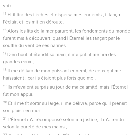
voix.
15
Et il tira des flèches et dispersa mes ennemis ; il lança
l'éclair, et les mit en déroute.
16
Alors les lits de la mer parurent, les fondements du monde
furent mis à découvert, quand l'Éternel les tançait par le
souffle du vent de ses narines.
17
D'en haut, il étendit sa main, il me prit, il me tira des
grandes eaux ;
18
Il me délivra de mon puissant ennemi, de ceux qui me
haïssaient ; car ils étaient plus forts que moi.
19
Ils m'avaient surpris au jour de ma calamité, mais l'Éternel
fut mon appui.
20
Et il me fit sortir au large, il me délivra, parce qu'il prenait
son plaisir en moi.
21
L'Éternel m'a récompensé selon ma justice, il m'a rendu
selon la pureté de mes mains ;
22