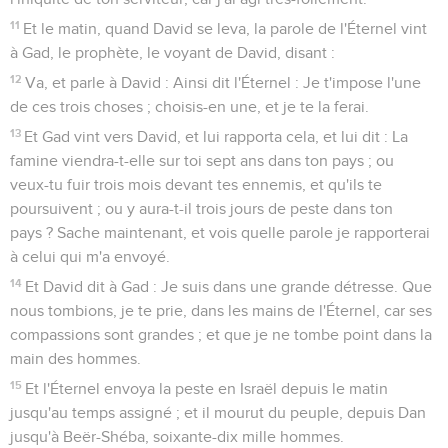
11
Et le matin, quand David se leva, la parole de l'Éternel vint
à Gad, le prophète, le voyant de David, disant :
12
Va, et parle à David : Ainsi dit l'Éternel : Je t'impose l'une
de ces trois choses ; choisis-en une, et je te la ferai.
13
Et Gad vint vers David, et lui rapporta cela, et lui dit : La
famine viendra-t-elle sur toi sept ans dans ton pays ; ou
veux-tu fuir trois mois devant tes ennemis, et qu'ils te
poursuivent ; ou y aura-t-il trois jours de peste dans ton
pays ? Sache maintenant, et vois quelle parole je rapporterai
à celui qui m'a envoyé.
14
Et David dit à Gad : Je suis dans une grande détresse. Que
nous tombions, je te prie, dans les mains de l'Éternel, car ses
compassions sont grandes ; et que je ne tombe point dans la
main des hommes.
15
Et l'Éternel envoya la peste en Israël depuis le matin
jusqu'au temps assigné ; et il mourut du peuple, depuis Dan
jusqu'à Beër-Shéba, soixante-dix mille hommes.