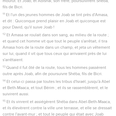
mourut. Et Joab, et Abishaï, son frère, poursuivirent Shéba,
fils de Bicri.
11
Et l'un des jeunes hommes de Joab se tint près d'Amasa,
et dit : Quiconque prend plaisir en Joab et quiconque est
pour David, qu'il suive Joab !
12
Et Amasa se roulait dans son sang, au milieu de la route ;
et quand cet homme vit que tout le peuple s'arrêtait, il tira
Amasa hors de la route dans un champ, et jeta un vêtement
sur lui, quand il vit que tous ceux qui arrivaient près de lui
s'arrêtaient.
13
Quand il fut ôté de la route, tous les hommes passèrent
outre après Joab, afin de poursuivre Shéba, fils de Bicri.
14
Et celui-ci passa par toutes les tribus d'Israël, jusqu'à Abel
et Beth-Maaca, et tout Bérim ; et ils se rassemblèrent, et le
suivirent aussi.
15
Et ils vinrent et assiégèrent Shéba dans Abel-Beth-Maaca,
et ils élevèrent contre la ville une terrasse, et elle se dressait
contre l'avant-mur ; et tout le peuple qui était avec Joab