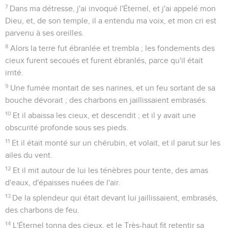
7
Dans ma détresse, j'ai invoqué l'Éternel, et j'ai appelé mon
Dieu, et, de son temple, il a entendu ma voix, et mon cri est
parvenu à ses oreilles.
8
Alors la terre fut ébranlée et trembla ; les fondements des
cieux furent secoués et furent ébranlés, parce qu'il était
irrité.
9
Une fumée montait de ses narines, et un feu sortant de sa
bouche dévorait ; des charbons en jaillissaient embrasés.
10
Et il abaissa les cieux, et descendit ; et il y avait une
obscurité profonde sous ses pieds.
11
Et il était monté sur un chérubin, et volait, et il parut sur les
ailes du vent.
12
Et il mit autour de lui les ténèbres pour tente, des amas
d'eaux, d'épaisses nuées de l'air.
13
De la splendeur qui était devant lui jaillissaient, embrasés,
des charbons de feu.
14
L'Éternel tonna des cieux, et le Très-haut fit retentir sa