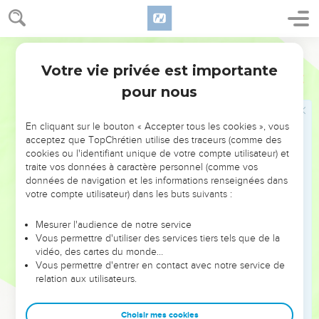
39
Et tout le peuple passa le Jourdain, et le roi passa. Et le roi
baisa Barzillaï, et le bénit ; et Barzillaï s'en retourna en son
Darby
lieu.
40
Votre vie privée est importante
Et le roi passa à Guilgal, et Kimham passa avec lui ; et tout
2 Samuel
19
le peuple de Juda, et aussi la moitié du peuple d'Israël, firent
pour nous
passer le roi.
En cliquant sur le bouton « Accepter tous les cookies », vous
Querelle entre Judéens et Israélites
acceptez que TopChrétien utilise des traceurs (comme des
cookies ou l'identifiant unique de votre compte utilisateur) et
41
Et voici, tous les hommes d'Israël vinrent vers le roi, et
traite vos données à caractère personnel (comme vos
dirent au roi : Pourquoi nos frères, les hommes de Juda,
données de navigation et les informations renseignées dans
votre compte utilisateur) dans les buts suivants :
t'ont-ils enlevé et ont-ils fait passer le Jourdain au roi, et à sa
maison, et à tous les hommes de David avec lui ?
Mesurer l'audience de notre service
42
Et tous les hommes de Juda répondirent aux hommes
Vous permettre d'utiliser des services tiers tels que de la
vidéo, des cartes du monde…
d'Israël : Parce que le roi m'est proche ; et pourquoi y a-t-il
Vous permettre d'entrer en contact avec notre service de
chez toi cette colère à cause de cela ? Avons-nous mangé
relation aux utilisateurs.
quelque chose qui vînt du roi, ou nous a-t-il fait des
présents ?
Choisir mes cookies