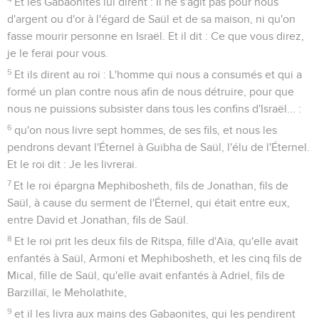
Et les Gabaonites lui dirent : Il ne s'agit pas pour nous
d'argent ou d'or à l'égard de Saül et de sa maison, ni qu'on
fasse mourir personne en Israël. Et il dit : Ce que vous direz,
je le ferai pour vous.
5
Et ils dirent au roi : L'homme qui nous a consumés et qui a
formé un plan contre nous afin de nous détruire, pour que
nous ne puissions subsister dans tous les confins d'Israël... :
6
qu'on nous livre sept hommes, de ses fils, et nous les
pendrons devant l'Éternel à Guibha de Saül, l'élu de l'Éternel.
Et le roi dit : Je les livrerai.
7
Et le roi épargna Mephibosheth, fils de Jonathan, fils de
Saül, à cause du serment de l'Éternel, qui était entre eux,
entre David et Jonathan, fils de Saül.
8
Et le roi prit les deux fils de Ritspa, fille d'Aïa, qu'elle avait
enfantés à Saül, Armoni et Mephibosheth, et les cinq fils de
Mical, fille de Saül, qu'elle avait enfantés à Adriel, fils de
Barzillaï, le Meholathite,
9
et il les livra aux mains des Gabaonites, qui les pendirent