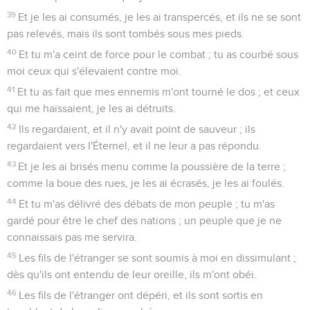
39
Et je les ai consumés, je les ai transpercés, et ils ne se sont
pas relevés, mais ils sont tombés sous mes pieds.
40
Et tu m'a ceint de force pour le combat ; tu as courbé sous
moi ceux qui s'élevaient contre moi.
41
Et tu as fait que mes ennemis m'ont tourné le dos ; et ceux
qui me haïssaient, je les ai détruits.
42
Ils regardaient, et il n'y avait point de sauveur ; ils
regardaient vers l'Éternel, et il ne leur a pas répondu.
43
Et je les ai brisés menu comme la poussière de la terre ;
comme la boue des rues, je les ai écrasés, je les ai foulés.
44
Et tu m'as délivré des débats de mon peuple ; tu m'as
gardé pour être le chef des nations ; un peuple que je ne
connaissais pas me servira.
45
Les fils de l'étranger se sont soumis à moi en dissimulant ;
dès qu'ils ont entendu de leur oreille, ils m'ont obéi.
46
Les fils de l'étranger ont dépéri, et ils sont sortis en