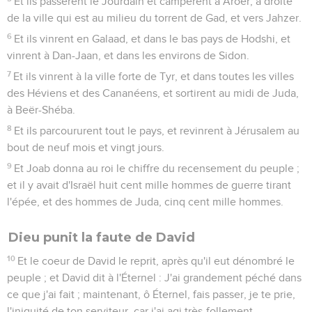
Et ils passèrent le Jourdain et campèrent à Aroër, à droite
de la ville qui est au milieu du torrent de Gad, et vers Jahzer.
6
Et ils vinrent en Galaad, et dans le bas pays de Hodshi, et
vinrent à Dan-Jaan, et dans les environs de Sidon.
7
Et ils vinrent à la ville forte de Tyr, et dans toutes les villes
des Héviens et des Cananéens, et sortirent au midi de Juda,
à Beër-Shéba.
8
Et ils parcoururent tout le pays, et revinrent à Jérusalem au
bout de neuf mois et vingt jours.
9
Et Joab donna au roi le chiffre du recensement du peuple ;
et il y avait d'Israël huit cent mille hommes de guerre tirant
l'épée, et des hommes de Juda, cinq cent mille hommes.
Dieu punit la faute de David
10
Et le coeur de David le reprit, après qu'il eut dénombré le
peuple ; et David dit à l'Éternel : J'ai grandement péché dans
ce que j'ai fait ; maintenant, ô Éternel, fais passer, je te prie,
l'iniquité de ton serviteur, car j'ai agi très-follement.