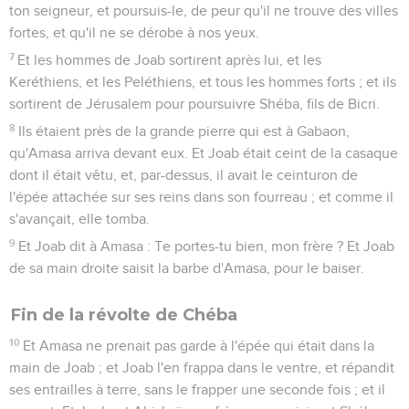
ton seigneur, et poursuis-le, de peur qu'il ne trouve des villes
fortes, et qu'il ne se dérobe à nos yeux.
7
Et les hommes de Joab sortirent après lui, et les
Keréthiens, et les Peléthiens, et tous les hommes forts ; et ils
sortirent de Jérusalem pour poursuivre Shéba, fils de Bicri.
8
Ils étaient près de la grande pierre qui est à Gabaon,
qu'Amasa arriva devant eux. Et Joab était ceint de la casaque
dont il était vêtu, et, par-dessus, il avait le ceinturon de
l'épée attachée sur ses reins dans son fourreau ; et comme il
s'avançait, elle tomba.
9
Et Joab dit à Amasa : Te portes-tu bien, mon frère ? Et Joab
de sa main droite saisit la barbe d'Amasa, pour le baiser.
Fin de la révolte de Chéba
10
Et Amasa ne prenait pas garde à l'épée qui était dans la
main de Joab ; et Joab l'en frappa dans le ventre, et répandit
ses entrailles à terre, sans le frapper une seconde fois ; et il