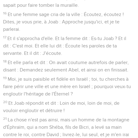
sapait pour faire tomber la muraille.
16
Et une femme sage cria de la ville : Écoutez, écoutez !
Dites, je vous prie, à Joab : Approche jusqu'ici, et je te
parlerai.
17
Et il s'approcha d'elle. Et la femme dit : Es-tu Joab ? Et il
dit : C'est moi. Et elle lui dit : Écoute les paroles de ta
servante. Et il dit : J'écoute.
18
Et elle parla et dit : On avait coutume autrefois de parler,
disant : Demandez seulement Abel, et ainsi on en finissait.
19
Moi, je suis paisible et fidèle en Israël ; toi, tu cherches à
faire périr une ville et une mère en Israël ; pourquoi veux-tu
engloutir l'héritage de l'Éternel ?
20
Et Joab répondit et dit : Loin de moi, loin de moi, de
vouloir engloutir et détruire !
21
La chose n'est pas ainsi, mais un homme de la montagne
d'Éphraïm, qui a nom Shéba, fils de Bicri, a levé sa main
contre le roi, contre David ; livrez-le, lui seul, et je m'en irai