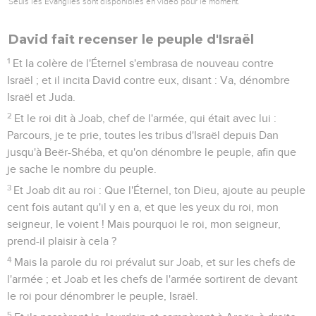
Seuls les Évangiles sont disponibles en vidéo pour le moment.
David fait recenser le peuple d'Israël
1
Et la colère de l'Éternel s'embrasa de nouveau contre
Israël ; et il incita David contre eux, disant : Va, dénombre
Israël et Juda.
2
Et le roi dit à Joab, chef de l'armée, qui était avec lui :
Parcours, je te prie, toutes les tribus d'Israël depuis Dan
jusqu'à Beër-Shéba, et qu'on dénombre le peuple, afin que
je sache le nombre du peuple.
3
Et Joab dit au roi : Que l'Éternel, ton Dieu, ajoute au peuple
cent fois autant qu'il y en a, et que les yeux du roi, mon
seigneur, le voient ! Mais pourquoi le roi, mon seigneur,
prend-il plaisir à cela ?
4
Mais la parole du roi prévalut sur Joab, et sur les chefs de
l'armée ; et Joab et les chefs de l'armée sortirent de devant
le roi pour dénombrer le peuple, Israël.
5