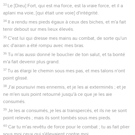
33
Le [Dieu] Fort, qui est ma force, est la vraie force, et il a
aplani ma voie, [qui était une voie] d'intégrité.
34
Il a rendu mes pieds égaux à ceux des biches, et m'a fait
tenir debout sur mes lieux élevés.
35
C'est lui qui dresse mes mains au combat, de sorte qu'un
arc d'airain a été rompu avec mes bras.
36
Tu m'as aussi donné le bouclier de ton salut, et ta bonté
m'a fait devenir plus grand.
37
Tu as élargi le chemin sous mes pas, et mes talons n'ont
point glissé.
38
J'ai poursuivi mes ennemis, et je les ai exterminés ; et je
ne m'en suis point retourné jusqu'à ce que je les aie
consumés.
39
Je les ai consumés, je les ai transpercés, et ils ne se sont
point relevés ; mais ils sont tombés sous mes pieds.
40
Car tu m'as revêtu de force pour le combat ; tu as fait plier
sous moi ceux qui s'élevaient contre moi.