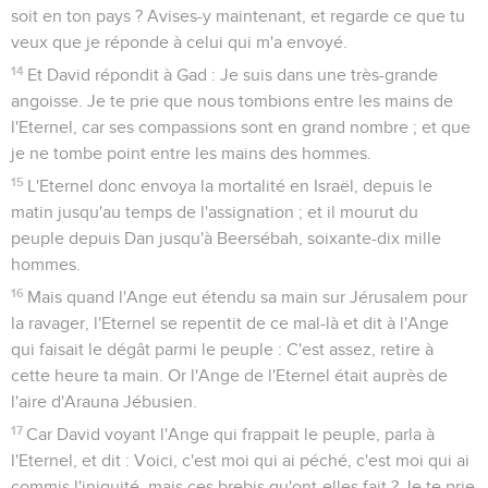
soit en ton pays ? Avises-y maintenant, et regarde ce que tu
veux que je réponde à celui qui m'a envoyé.
14
Et David répondit à Gad : Je suis dans une très-grande
angoisse. Je te prie que nous tombions entre les mains de
l'Eternel, car ses compassions sont en grand nombre ; et que
je ne tombe point entre les mains des hommes.
15
L'Eternel donc envoya la mortalité en Israël, depuis le
matin jusqu'au temps de l'assignation ; et il mourut du
peuple depuis Dan jusqu'à Beersébah, soixante-dix mille
hommes.
16
Mais quand l'Ange eut étendu sa main sur Jérusalem pour
la ravager, l'Eternel se repentit de ce mal-là et dit à l'Ange
qui faisait le dégât parmi le peuple : C'est assez, retire à
cette heure ta main. Or l'Ange de l'Eternel était auprès de
l'aire d'Arauna Jébusien.
17
Car David voyant l'Ange qui frappait le peuple, parla à
l'Eternel, et dit : Voici, c'est moi qui ai péché, c'est moi qui ai
commis l'iniquité, mais ces brebis qu'ont-elles fait ? Je te prie