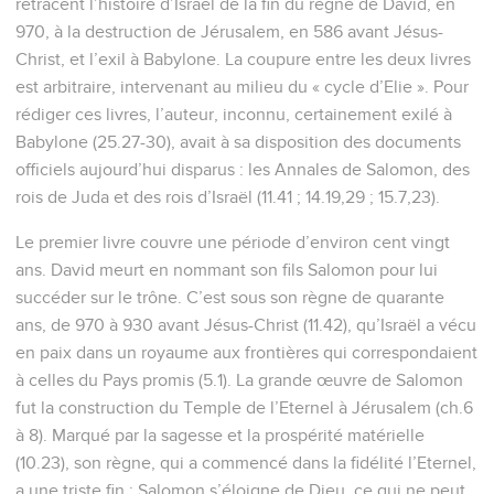
retracent l’histoire d’Israël de la fin du règne de David, en
970, à la destruction de Jérusalem, en 586 avant Jésus-
Christ, et l’exil à Babylone. La coupure entre les deux livres
est arbitraire, intervenant au milieu du « cycle d’Elie ». Pour
rédiger ces livres, l’auteur, inconnu, certainement exilé à
Babylone (25.27-30), avait à sa disposition des documents
officiels aujourd’hui disparus : les Annales de Salomon, des
rois de Juda et des rois d’Israël (11.41 ; 14.19,29 ; 15.7,23).
Le premier livre couvre une période d’environ cent vingt
ans. David meurt en nommant son fils Salomon pour lui
succéder sur le trône. C’est sous son règne de quarante
ans, de 970 à 930 avant Jésus-Christ (11.42), qu’Israël a vécu
en paix dans un royaume aux frontières qui correspondaient
à celles du Pays promis (5.1). La grande œuvre de Salomon
fut la construction du Temple de l’Eternel à Jérusalem (ch.6
à 8). Marqué par la sagesse et la prospérité matérielle
(10.23), son règne, qui a commencé dans la fidélité l’Eternel,
a une triste fin : Salomon s’éloigne de Dieu, ce qui ne peut