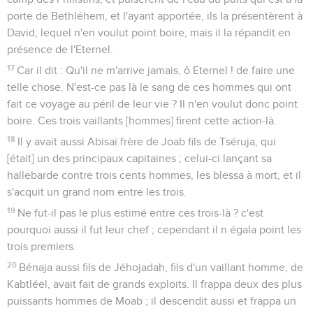
porte de Bethléhem, et l'ayant apportée, ils la présentèrent à
David, lequel n'en voulut point boire, mais il la répandit en
présence de l'Eternel.
17
Car il dit : Qu'il ne m'arrive jamais, ô Eternel ! de faire une
telle chose. N'est-ce pas là le sang de ces hommes qui ont
fait ce voyage au péril de leur vie ? Il n'en voulut donc point
boire. Ces trois vaillants [hommes] firent cette action-là.
18
Il y avait aussi Abisaï frère de Joab fils de Tséruja, qui
[était] un des principaux capitaines ; celui-ci lançant sa
hallebarde contre trois cents hommes, les blessa à mort, et il
s'acquit un grand nom entre les trois.
19
Ne fut-il pas le plus estimé entre ces trois-là ? c'est
pourquoi aussi il fut leur chef ; cependant il n égala point les
trois premiers.
20
Bénaja aussi fils de Jéhojadah, fils d'un vaillant homme, de
Kabtléël, avait fait de grands exploits. Il frappa deux des plus
puissants hommes de Moab ; il descendit aussi et frappa un