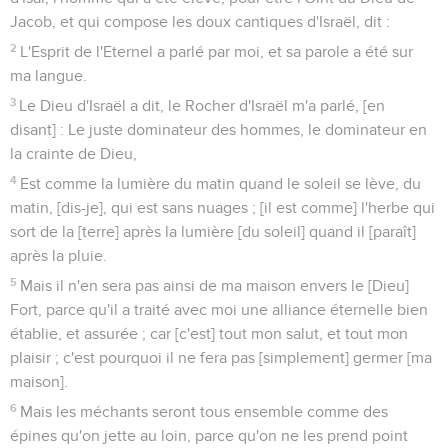
Jacob, et qui compose les doux cantiques d'Israël, dit :
2
L'Esprit de l'Eternel a parlé par moi, et sa parole a été sur
ma langue.
3
Le Dieu d'Israël a dit, le Rocher d'Israël m'a parlé, [en
disant] : Le juste dominateur des hommes, le dominateur en
la crainte de Dieu,
4
Est comme la lumière du matin quand le soleil se lève, du
matin, [dis-je], qui est sans nuages ; [il est comme] l'herbe qui
sort de la [terre] après la lumière [du soleil] quand il [paraît]
après la pluie.
5
Mais il n'en sera pas ainsi de ma maison envers le [Dieu]
Fort, parce qu'il a traité avec moi une alliance éternelle bien
établie, et assurée ; car [c'est] tout mon salut, et tout mon
plaisir ; c'est pourquoi il ne fera pas [simplement] germer [ma
maison].
6
Mais les méchants seront tous ensemble comme des
épines qu'on jette au loin, parce qu'on ne les prend point