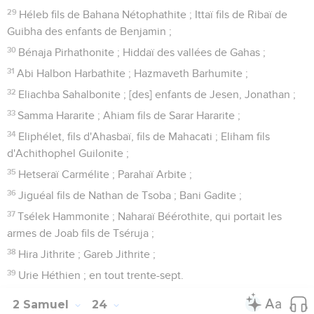
29
Héleb fils de Bahana Nétophathite ; Ittaï fils de Ribaï de
Guibha des enfants de Benjamin ;
30
Bénaja Pirhathonite ; Hiddaï des vallées de Gahas ;
31
Abi Halbon Harbathite ; Hazmaveth Barhumite ;
32
Eliachba Sahalbonite ; [des] enfants de Jesen, Jonathan ;
33
Samma Hararite ; Ahiam fils de Sarar Hararite ;
34
Eliphélet, fils d'Ahasbaï, fils de Mahacati ; Eliham fils
d'Achithophel Guilonite ;
35
Hetseraï Carmélite ; Parahaï Arbite ;
36
Jiguéal fils de Nathan de Tsoba ; Bani Gadite ;
37
Tsélek Hammonite ; Naharaï Béérothite, qui portait les
armes de Joab fils de Tséruja ;
38
Hira Jithrite ; Gareb Jithrite ;
39
Urie Héthien ; en tout trente-sept.
2 Samuel
24