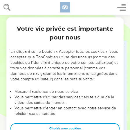
l'Eternel ?
20
Joab lui répondit, et dit : A Dieu ne plaise ! à Dieu ne
plaise que je détruise, ni que je ruine !
Martin
21
La chose n'est pas ainsi ; mais un homme de la montagne
Votre vie privée est importante
2 Samuel
20
d'Ephraïm, qui a nom Sébah, fils de Bicri, a levé sa main
pour nous
contre le Roi David ; livrez-le moi lui seul, et je m'en irai de
devant la ville. Et la femme dit à Joab : Voici, sa tête te sera
En cliquant sur le bouton « Accepter tous les cookies », vous
jetée de dessus la muraille.
acceptez que TopChrétien utilise des traceurs (comme des
22
cookies ou l'identifiant unique de votre compte utilisateur) et
Cette femme-là donc vint vers tout le peuple, et leur parla
traite vos données à caractère personnel (comme vos
sagement, et ils coupèrent la tête à Sébah fils de Bicri, et la
données de navigation et les informations renseignées dans
jetèrent à Joab. Alors on sonna de la trompette, et chacun se
votre compte utilisateur) dans les buts suivants :
retira de devant la ville en sa tente ; puis Joab s'en retourna
vers le Roi à Jérusalem.
Mesurer l'audience de notre service
Vous permettre d'utiliser des services tiers tels que de la
vidéo, des cartes du monde…
Liste des fonctionnaires de David
Vous permettre d'entrer en contact avec notre service de
relation aux utilisateurs.
23
Joab donc [demeura établi] sur toute l'armée d'Israël, et
Bénaja fils de Jéhojadah sur les Kéréthiens, et sur les
Choisir mes cookies
Péléthiens ;