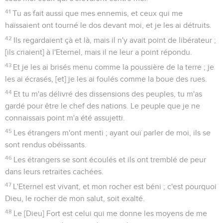
41
Tu as fait aussi que mes ennemis, et ceux qui me
haïssaient ont tourné le dos devant moi, et je les ai détruits.
42
Ils regardaient çà et là, mais il n'y avait point de libérateur ;
[ils criaient] à l'Eternel, mais il ne leur a point répondu.
43
Et je les ai brisés menu comme la poussière de la terre ; je
les ai écrasés, [et] je les ai foulés comme la boue des rues.
44
Et tu m'as délivré des dissensions des peuples, tu m'as
gardé pour être le chef des nations. Le peuple que je ne
connaissais point m'a été assujetti.
45
Les étrangers m'ont menti ; ayant ouï parler de moi, ils se
sont rendus obéissants.
46
Les étrangers se sont écoulés et ils ont tremblé de peur
dans leurs retraites cachées.
47
L'Eternel est vivant, et mon rocher est béni ; c'est pourquoi
Dieu, le rocher de mon salut, soit exalté.
48
Le [Dieu] Fort est celui qui me donne les moyens de me