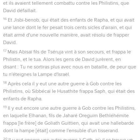
et ils avaient tellement combattu contre les Philistins, que
David défaillait.
16
Et Jisbi-benob, qui était des enfants de Rapha, et qui avait
une lance dont le fer pesait trois cents sicles d'airain, et qui
était armé d'une nouvelle manière, avait résolu de frapper
David.
17
Mais Abisaï fils de Tséruja vint à son secours, et frappa le
Philistin, et le tua. Alors les gens de David jurèrent, en
disant : Tu ne sortiras plus avec nous en bataille, de peur que
tu n'éteignes la Lampe d'Israël.
18
Après cela il y eut une autre guerre à Gob contre les
Philistins, où Sibbécaï le Husathite frappa Saph, qui était des
enfants de Rapha.
19
Il y eut encore une autre guerre à Gob contre les Philistins,
en laquelle Elhanan, fils de Jaharé Oreguim Bethléhémite
frappa [le frère] de Goliath Guittien, qui avait une hallebarde
dont la hampe [était] comme l'ensuble d'un tisserand.
20
Il y eut encore une autre guerre à Gath, où il se trouva un