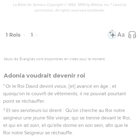
La Bible Du Semeur Copyright © 1992, 1999 by Biblica, Inc.® Used by
permission. All rights reserved worldwide.
1 Rois
1
Seuls les Évangiles sont disponibles en vidéo pour le moment.
Adonia voudrait devenir roi
1
Or le Roi David devint vieux, [et] avancé en âge ; et
quoiqu'on le couvrît de vêtements, il ne pouvait pourtant
point se réchauffer.
2
Et ses serviteurs lui dirent : Qu'on cherche au Roi notre
seigneur une jeune fille vierge, qui se tienne devant le Roi,
et qui en ait soin, et qu'elle dorme en son sein, afin que le
Roi notre Seigneur se réchauffe.