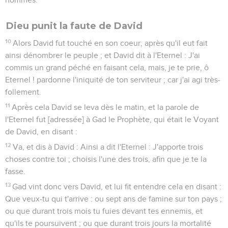
Dieu punit la faute de David
10
Alors David fut touché en son coeur, après qu'il eut fait
ainsi dénombrer le peuple ; et David dit à l'Eternel : J'ai
commis un grand péché en faisant cela, mais, je te prie, ô
Eternel ! pardonne l'iniquité de ton serviteur ; car j'ai agi très-
follement.
11
Après cela David se leva dès le matin, et la parole de
l'Eternel fut [adressée] à Gad le Prophète, qui était le Voyant
de David, en disant :
12
Va, et dis à David : Ainsi a dit l'Eternel : J'apporte trois
choses contre toi ; choisis l'une des trois, afin que je te la
fasse.
13
Gad vint donc vers David, et lui fit entendre cela en disant :
Que veux-tu qui t'arrive : ou sept ans de famine sur ton pays ;
ou que durant trois mois tu fuies devant tes ennemis, et
qu'ils te poursuivent ; ou que durant trois jours la mortalité