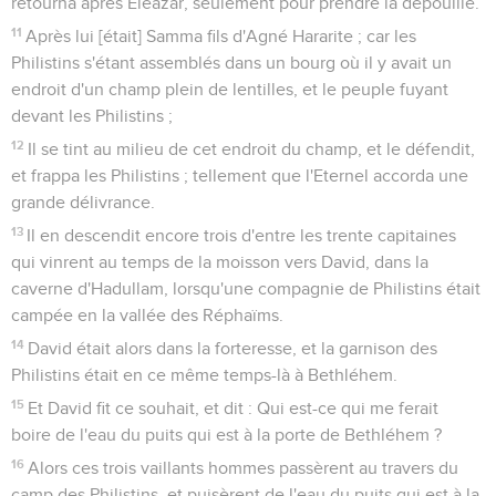
retourna après Eléazar, seulement pour prendre la dépouille.
11
Après lui [était] Samma fils d'Agné Hararite ; car les
Philistins s'étant assemblés dans un bourg où il y avait un
endroit d'un champ plein de lentilles, et le peuple fuyant
devant les Philistins ;
12
Il se tint au milieu de cet endroit du champ, et le défendit,
et frappa les Philistins ; tellement que l'Eternel accorda une
grande délivrance.
13
Il en descendit encore trois d'entre les trente capitaines
qui vinrent au temps de la moisson vers David, dans la
caverne d'Hadullam, lorsqu'une compagnie de Philistins était
campée en la vallée des Réphaïms.
14
David était alors dans la forteresse, et la garnison des
Philistins était en ce même temps-là à Bethléhem.
15
Et David fit ce souhait, et dit : Qui est-ce qui me ferait
boire de l'eau du puits qui est à la porte de Bethléhem ?
16
Alors ces trois vaillants hommes passèrent au travers du
camp des Philistins, et puisèrent de l'eau du puits qui est à la