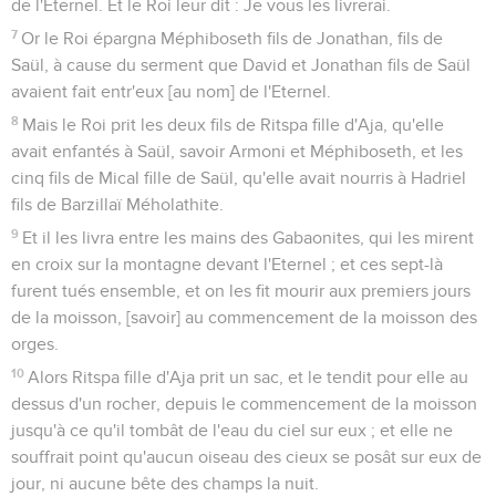
de l'Eternel. Et le Roi leur dit : Je vous les livrerai.
7
Or le Roi épargna Méphiboseth fils de Jonathan, fils de
Saül, à cause du serment que David et Jonathan fils de Saül
avaient fait entr'eux [au nom] de l'Eternel.
8
Mais le Roi prit les deux fils de Ritspa fille d'Aja, qu'elle
avait enfantés à Saül, savoir Armoni et Méphiboseth, et les
cinq fils de Mical fille de Saül, qu'elle avait nourris à Hadriel
fils de Barzillaï Méholathite.
9
Et il les livra entre les mains des Gabaonites, qui les mirent
en croix sur la montagne devant l'Eternel ; et ces sept-là
furent tués ensemble, et on les fit mourir aux premiers jours
de la moisson, [savoir] au commencement de la moisson des
orges.
10
Alors Ritspa fille d'Aja prit un sac, et le tendit pour elle au
dessus d'un rocher, depuis le commencement de la moisson
jusqu'à ce qu'il tombât de l'eau du ciel sur eux ; et elle ne
souffrait point qu'aucun oiseau des cieux se posât sur eux de
jour, ni aucune bête des champs la nuit.