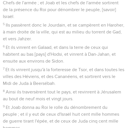
Chefs de l'armée ; et Joab et les chefs de l'armée sortirent
de la présence du Roi pour dénombrer le peuple, [savoir]
Israël.
5
Ils passèrent donc le Jourdain, et se campèrent en Haroher,
à main droite de la ville, qui est au milieu du torrent de Gad,
et vers Jahzer.
6
Et ils vinrent en Galaad, et dans la terre de ceux qui
habitent au bas [pays] d'Hodsi, et vinrent à Dan-Jahan, et
ensuite aux environs de Sidon.
7
Et ils vinrent jusqu'à la forteresse de Tsor, et dans toutes les
villes des Héviens, et des Cananéens, et sortirent vers le
Midi de Juda à Beersébah.
8
Ainsi ils traversèrent tout le pays, et revinrent à Jérusalem
au bout de neuf mois et vingt jours.
9
Et Joab donna au Roi le rolle du dénombrement du
peuple ; et il y eut de ceux d'Israël huit cent mille hommes
de guerre tirant l'épée, et de ceux de Juda cinq cent mille
hommes.