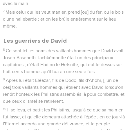
avec la main.
7
Mais celui qui les veut manier, prend [ou] du fer, ou le bois
d'une hallebarde ; et on les brûle entièrement sur le lieu
même.
Les guerriers de David
8
Ce sont ici les noms des vaillants hommes que David avait :
Joseb-Basebeth Tachkémonite était un des principaux
capitaines ; c'était Hadino le Hetsnite, qui eut le dessus sur
huit cents hommes qu'il tua en une seule fois.
9
Après lui était Eléazar, fils de Dodo, fils d'Ahohi, [l'un de
ces] trois vaillants hommes qui étaient avec David lorsqu'on
rendit honteux les Philistins assemblés là pour combattre, et
que ceux d'Israël se retirèrent.
10
Il se leva, et battit les Philistins, jusqu'à ce que sa main en
fut lasse, et qu'elle demeura attachée à l'épée ; en ce jour-là
l'Eternel accorda une grande délivrance, et le peuple