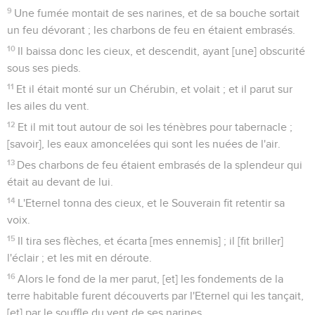
9
Une fumée montait de ses narines, et de sa bouche sortait
un feu dévorant ; les charbons de feu en étaient embrasés.
10
Il baissa donc les cieux, et descendit, ayant [une] obscurité
sous ses pieds.
11
Et il était monté sur un Chérubin, et volait ; et il parut sur
les ailes du vent.
12
Et il mit tout autour de soi les ténèbres pour tabernacle ;
[savoir], les eaux amoncelées qui sont les nuées de l'air.
13
Des charbons de feu étaient embrasés de la splendeur qui
était au devant de lui.
14
L'Eternel tonna des cieux, et le Souverain fit retentir sa
voix.
15
Il tira ses flèches, et écarta [mes ennemis] ; il [fit briller]
l'éclair ; et les mit en déroute.
16
Alors le fond de la mer parut, [et] les fondements de la
terre habitable furent découverts par l'Eternel qui les tançait,
[et] par le souffle du vent de ses narines.