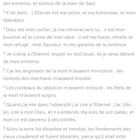
ses ennemis, et surtout de la main de Saül.
2
Il dit donc : L'Eternel est ma roche, et ma forteresse, et mon
libérateur.
3
Dieu est mon rocher, je me retirerai vers lui ; il est mon
bouclier et la corne de mon salut ; il est ma haute retraite et
mon refuge ; mon Sauveur, tu me garantis de la violence.
4
Je crierai à l'Eternel, lequel on doit louer, et je serai délivré
de mes ennemis.
5
Car les angoisses de la mort m'avaient environné ; les
torrents des méchants m'avaient troublé ;
6
Les cordeaux du sépulcre m'avaient entouré ; les filets de
la mort m'avaient surpris.
7
Quand j'ai été dans l'adversité j'ai crié à l'Eternel ; j'ai, [dis-
je], crié à mon Dieu, et il a entendu ma voix de son palais, et
mon cri est parvenu à ses oreilles.
8
Alors la terre fut ébranlée et trembla, les fondements des
cieux croulèrent et furent ébranlés, parce qu'il était irrité.