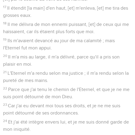
17
Il étendit [la main] d'en haut, [et] m'enleva, [et] me tira des
grosses eaux.
18
Il me délivra de mon ennemi puissant, [et] de ceux qui me
haïssaient, car ils étaient plus forts que moi.
19
Ils m'avaient devancé au jour de ma calamité ; mais
l'Eternel fut mon appui.
20
Il m'a mis au large, il m'a délivré, parce qu'il a pris son
plaisir en moi.
21
L'Eternel m'a rendu selon ma justice ; il m'a rendu selon la
pureté de mes mains.
22
Parce que j'ai tenu le chemin de l'Eternel, et que je ne me
suis point détourné de mon Dieu.
23
Car j'ai eu devant moi tous ses droits, et je ne me suis
point détourné de ses ordonnances.
24
Et j'ai été intègre envers lui, et je me suis donné garde de
mon iniquité.