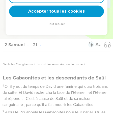
24
Et Adoram sur les tributs, et Jehosaphat fils d'Ahilud était
Accepter tous les cookies
commis sur les Registres.
25
Séla était le Secrétaire ; et Tsadok et Abiathar étaient les
Tout refuser
Sacrificateurs.
26
Et Hira Jaïrite était le principal officier de David.
2 Samuel
21
Seuls les Évangiles sont disponibles en vidéo pour le moment.
Les Gabaonites et les descendants de Saül
1
Or il y eut du temps de David une famine qui dura trois ans
de suite. Et David rechercha la face de l'Eternel ; et l'Eternel
lui répondit : C'est à cause de Saül et de sa maison
sanguinaire ; parce qu'il a fait mourir les Gabaonites.
2
Alors le Roi appela les Gabaonites pour leur parler. Or les