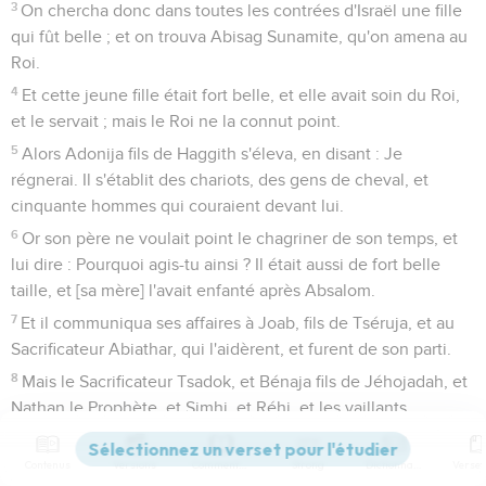
3
On chercha donc dans toutes les contrées d'Israël une fille
qui fût belle ; et on trouva Abisag Sunamite, qu'on amena au
Roi.
4
Et cette jeune fille était fort belle, et elle avait soin du Roi,
et le servait ; mais le Roi ne la connut point.
5
Alors Adonija fils de Haggith s'éleva, en disant : Je
régnerai. Il s'établit des chariots, des gens de cheval, et
cinquante hommes qui couraient devant lui.
6
Or son père ne voulait point le chagriner de son temps, et
lui dire : Pourquoi agis-tu ainsi ? Il était aussi de fort belle
taille, et [sa mère] l'avait enfanté après Absalom.
7
Et il communiqua ses affaires à Joab, fils de Tséruja, et au
Sacrificateur Abiathar, qui l'aidèrent, et furent de son parti.
8
Mais le Sacrificateur Tsadok, et Bénaja fils de Jéhojadah, et
Nathan le Prophète, et Simhi, et Réhi, et les vaillants
hommes de David n'étaient point du parti d'Adonija.
Contenus
Versions
Commentaires
Strong
Dictionnaire