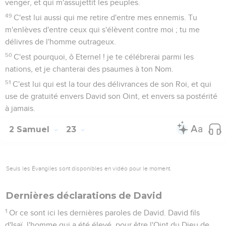
venger, et qui m'assujettit les peuples.
49
C'est lui aussi qui me retire d'entre mes ennemis. Tu
m'enlèves d'entre ceux qui s'élèvent contre moi ; tu me
délivres de l'homme outrageux.
50
C'est pourquoi, ô Eternel ! je te célébrerai parmi les
nations, et je chanterai des psaumes à ton Nom.
51
C'est lui qui est la tour des délivrances de son Roi, et qui
use de gratuité envers David son Oint, et envers sa postérité
à jamais.
2 Samuel
23
Seuls les Évangiles sont disponibles en vidéo pour le moment.
Dernières déclarations de David
1
Or ce sont ici les dernières paroles de David. David fils
d'Isaï, l'homme qui a été élevé, pour être l'Oint du Dieu de