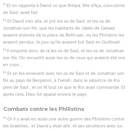
11
Et on rapporta à David ce que Ritspa, fille d'Aja, concubine
de Saül, avait fait.
12
Et David s'en alla, et prit les os de Saül, et les os de
Jonathan son fils, que les habitants de Jabés de Galaad
avaient enlevés de la place de Beth-san, où les Philistins les
avaient pendus, le jour qu'ils avaient tué Saül en Guilboah.
13
Il emporta donc de là les os de Saül, et les os de Jonathan
son fils. On recueillit aussi les os de ceux qui avaient été mis
en croix ;
14
Et on les ensevelit avec les os de Saül et de Jonathan son
fils au pays de Benjamin, à Tsélah, dans le sépulcre de Kis
père de Saül ; et on fit tout ce que le Roi avait commandé. Et
après cela, Dieu fut apaisé envers le pays.
Combats contre les Philistins
15
Or il y avait eu aussi une autre guerre des Philistins contre
les Israélites ; et David y était allé, et ses serviteurs avec lui,