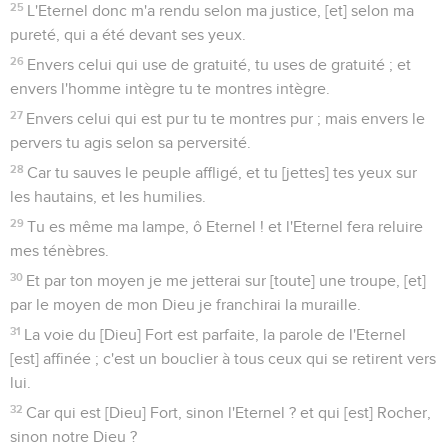
25
L'Eternel donc m'a rendu selon ma justice, [et] selon ma
pureté, qui a été devant ses yeux.
26
Envers celui qui use de gratuité, tu uses de gratuité ; et
envers l'homme intègre tu te montres intègre.
27
Envers celui qui est pur tu te montres pur ; mais envers le
pervers tu agis selon sa perversité.
28
Car tu sauves le peuple affligé, et tu [jettes] tes yeux sur
les hautains, et les humilies.
29
Tu es même ma lampe, ô Eternel ! et l'Eternel fera reluire
mes ténèbres.
30
Et par ton moyen je me jetterai sur [toute] une troupe, [et]
par le moyen de mon Dieu je franchirai la muraille.
31
La voie du [Dieu] Fort est parfaite, la parole de l'Eternel
[est] affinée ; c'est un bouclier à tous ceux qui se retirent vers
lui.
32
Car qui est [Dieu] Fort, sinon l'Eternel ? et qui [est] Rocher,
sinon notre Dieu ?