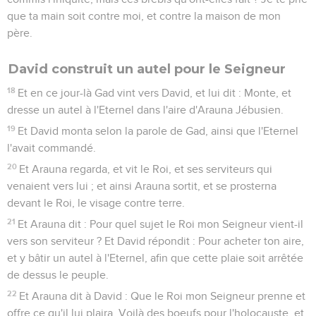
que ta main soit contre moi, et contre la maison de mon
père.
David construit un autel pour le Seigneur
18
Et en ce jour-là Gad vint vers David, et lui dit : Monte, et
dresse un autel à l'Eternel dans l'aire d'Arauna Jébusien.
19
Et David monta selon la parole de Gad, ainsi que l'Eternel
l'avait commandé.
20
Et Arauna regarda, et vit le Roi, et ses serviteurs qui
venaient vers lui ; et ainsi Arauna sortit, et se prosterna
devant le Roi, le visage contre terre.
21
Et Arauna dit : Pour quel sujet le Roi mon Seigneur vient-il
vers son serviteur ? Et David répondit : Pour acheter ton aire,
et y bâtir un autel à l'Eternel, afin que cette plaie soit arrêtée
de dessus le peuple.
22
Et Arauna dit à David : Que le Roi mon Seigneur prenne et
offre ce qu'il lui plaira. Voilà des boeufs pour l'holocauste, et