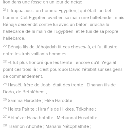
lion dans une fosse en un jour de neige.
21
Il frappa aussi un homme Egyptien, [qui était] un bel
homme. Cet Egyptien avait en sa main une hallebarde ; mais
Bénaja descendit contre lui avec un bâton, arracha la
hallebarde de la main de l'Egyptien, et le tua de sa propre
hallebarde.
22
Bénaja fils de Jéhojadah fit ces choses-là, et fut illustre
entre les trois vaillants hommes.
23
Et fut plus honoré que les trente ; encore qu'il n'égalât
point ces trois-là : c'est pourquoi David l'établit sur ses gens
de commandement.
24
Hasaël, frère de Joab, était des trente ; Elhanan fils de
Dodo, de Bethléhem ;
25
Samma Harodite ; Elika Harodite ;
26
Helets Paltite ; Hira fils de Hikkes, Tékohite ;
27
Abihézer Hanathothite ; Mebunnai Husathite ;
28
Tsalmon Ahohite ; Maharaï Nétophathite ;