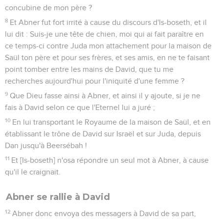
concubine de mon père ?
8
Et Abner fut fort irrité à cause du discours d'Is-boseth, et il
lui dit : Suis-je une tête de chien, moi qui ai fait paraître en
ce temps-ci contre Juda mon attachement pour la maison de
Saül ton père et pour ses frères, et ses amis, en ne te faisant
point tomber entre les mains de David, que tu me
recherches aujourd'hui pour l'iniquité d'une femme ?
9
Que Dieu fasse ainsi à Abner, et ainsi il y ajoute, si je ne
fais à David selon ce que l'Eternel lui a juré ;
10
En lui transportant le Royaume de la maison de Saül, et en
établissant le trône de David sur Israël et sur Juda, depuis
Dan jusqu'à Beersébah !
11
Et [Is-boseth] n'osa répondre un seul mot à Abner, à cause
qu'il le craignait.
Abner se rallie à David
12
Abner donc envoya des messagers à David de sa part,