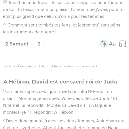
26
Jonathan mon frère ! Je suis dans l'angoisse pour l'amour
de toi ; tu faisais tout mon plaisir ; l'amour que j'avais pour toi
était plus grand que celui qu'on a pour les femmes.
27
Comment sont tombés tes forts, et [comment] sont péris
les instruments de guerre !
2 Samuel
2
Seuls les Évangiles sont disponibles en vidéo pour le moment.
A Hébron, David est consacré roi de Juda
1
Or il arriva après cela que David consulta l'Eternel, en
disant : Monterai-je en quelqu'une des villes de Juda ? Et
l'Eternel lui répondit : Monte. Et David dit : En laquelle
monterai-je ? Il répondit : A Hébron.
2
David donc monta là avec ses deux femmes, Ahinoham qui
était de Jizréhel, et Abigal, [qui avait été] femme de Nabal,