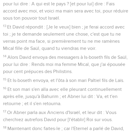
pour lui dire : A qui est le pays ? [et pour lui] dire : Fais
accord avec moi, et voici ma main sera avec toi, pour réduire
sous ton pouvoir tout Israël.
13
Et David répondit : [Je le veux] bien ; je ferai accord avec
toi ; je te demande seulement une chose, c'est que tu ne
verras point ma face, si premièrement tu ne me ramènes
Mical fille de Saül, quand tu viendras me voir.
14
Alors David envoya des messagers à Is-boseth fils de Saül,
pour lui dire : Rends moi ma femme Mical, que j'ai épousée
pour cent prépuces des Philistins.
15
Et Is-boseth envoya, et l'ôta à son mari Paltiel fils de Laïs.
16
Et son mari s'en alla avec elle pleurant continuellement
après elle, jusqu'à Bahurim ; et Abner lui dit : Va, et t'en
retourne ; et il s'en retourna.
17
Or Abner parla aux Anciens d'Israël, et leur dit : Vous
cherchiez autrefois David pour [l'établir] Roi sur vous.
18
Maintenant donc faites-le ; car l'Eternel a parlé de David,