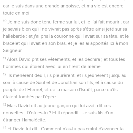
car je suis dans une grande angoisse, et ma vie est encore
toute en moi.
10
Je me suis donc tenu ferme sur lui, et je l'ai fait mourir ; car
je savais bien qu'il ne vivrait pas après s'être ainsi jeté sur sa
hallebarde ; et j'ai pris la couronne qu'il avait sur sa tête, et le
bracelet qu'il avait en son bras, et je les ai apportés ici à mon
Seigneur.
11
Alors David prit ses vêtements, et les déchira ; et tous les
hommes qui étaient avec lui en firent de même.
12
Ils menèrent deuil, ils pleurèrent, et ils jeûnèrent jusqu'au
soir, à cause de Saül et de Jonathan son fils, et à cause du
peuple de l'Eternel, et de la maison d'Israël, parce qu'ils
étaient tombés par l'épée.
13
Mais David dit au jeune garçon qui lui avait dit ces
nouvelles : D'où es-tu ? Et il répondit : Je suis fils d'un
étranger Hamalécite.
14
Et David lui dit : Comment n'as-tu pas craint d'avancer ta