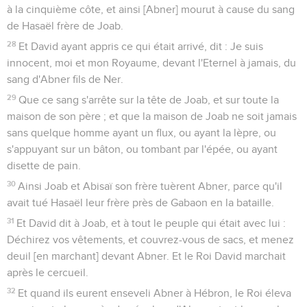
à la cinquième côte, et ainsi [Abner] mourut à cause du sang
de Hasaël frère de Joab.
28
Et David ayant appris ce qui était arrivé, dit : Je suis
innocent, moi et mon Royaume, devant l'Eternel à jamais, du
sang d'Abner fils de Ner.
29
Que ce sang s'arrête sur la tête de Joab, et sur toute la
maison de son père ; et que la maison de Joab ne soit jamais
sans quelque homme ayant un flux, ou ayant la lèpre, ou
s'appuyant sur un bâton, ou tombant par l'épée, ou ayant
disette de pain.
30
Ainsi Joab et Abisaï son frère tuèrent Abner, parce qu'il
avait tué Hasaël leur frère près de Gabaon en la bataille.
31
Et David dit à Joab, et à tout le peuple qui était avec lui :
Déchirez vos vêtements, et couvrez-vous de sacs, et menez
deuil [en marchant] devant Abner. Et le Roi David marchait
après le cercueil.
32
Et quand ils eurent enseveli Abner à Hébron, le Roi éleva