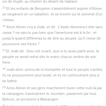
vis de Gujah, au chemin du désert de Gabaon.
25
Et les enfants de Benjamin s'assemblèrent auprès d'Abner,
se rangèrent en un bataillon, et se tinrent sur le sommet d'un
coteau.
26
Alors Abner cria à Joab, et dit : L'épée dévorera-t-elle sans
cesse ? ne sais-tu pas bien que l'amertume est à la fin ; et
jusqu'à quand différeras-tu de dire au peuple, qu'il cesse de
poursuivre ses frères ?
27
Et Joab dit : Dieu est vivant, que si tu avais parlé ainsi, le
peuple se serait retiré dès le matin chacun arrière de son
frère.
28
Joab donc sonna de la trompette et tout le peuple s'arrêta,
ils ne poursuivirent plus Israël, et ils ne continuèrent plus à
se battre.
29
Ainsi Abner et ses gens marchèrent toute cette nuit-là par
la campagne, traversèrent le Jourdain, passèrent par tout
Bithron, et arrivèrent à Mahanajim.
30