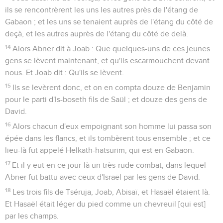
ils se rencontrèrent les uns les autres près de l'étang de
Gabaon ; et les uns se tenaient auprès de l'étang du côté de
deçà, et les autres auprès de l'étang du côté de delà.
14
Alors Abner dit à Joab : Que quelques-uns de ces jeunes
gens se lèvent maintenant, et qu'ils escarmouchent devant
nous. Et Joab dit : Qu'ils se lèvent.
15
Ils se levèrent donc, et on en compta douze de Benjamin
pour le parti d'Is-boseth fils de Saül ; et douze des gens de
David.
16
Alors chacun d'eux empoignant son homme lui passa son
épée dans les flancs, et ils tombèrent tous ensemble ; et ce
lieu-là fut appelé Helkath-hatsurim, qui est en Gabaon.
17
Et il y eut en ce jour-là un très-rude combat, dans lequel
Abner fut battu avec ceux d'Israël par les gens de David.
18
Les trois fils de Tséruja, Joab, Abisaï, et Hasaël étaient là.
Et Hasaël était léger du pied comme un chevreuil [qui est]
par les champs.