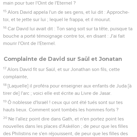
main pour tuer l'Oint de l'Eternel ?
15
Alors David appela l'un de ses gens, et lui dit : Approche-
toi, et te jette sur lui ; lequel le frappa, et il mourut.
16
Car David lui avait dit : Ton sang soit sur ta tête, puisque ta
bouche a porté témoignage contre toi, en disant : J'ai fait
mourir l'Oint de l'Eternel.
Complainte de David sur Saül et Jonatan
17
Alors David fit sur Saül, et sur Jonathan son fils, cette
complainte,
18
[Laquelle] il proféra pour enseigner aux enfants de Juda [à
tirer de] l'arc ; voici elle est écrite au Livre de Jasar.
19
Ô noblesse d'Israël ! ceux qui ont été tués sont sur tes
hauts lieux. Comment sont tombés les hommes forts ?
20
Ne l'allez point dire dans Gath, et n'en portez point les
nouvelles dans les places d'Askélon ; de peur que les filles
des Philistins ne s'en réjouissent, de peur que les filles des