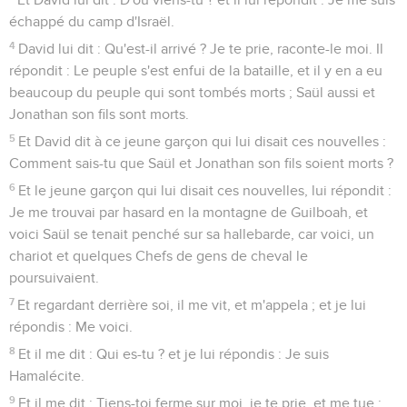
échappé du camp d'Israël.
4
David lui dit : Qu'est-il arrivé ? Je te prie, raconte-le moi. Il
répondit : Le peuple s'est enfui de la bataille, et il y en a eu
beaucoup du peuple qui sont tombés morts ; Saül aussi et
Jonathan son fils sont morts.
5
Et David dit à ce jeune garçon qui lui disait ces nouvelles :
Comment sais-tu que Saül et Jonathan son fils soient morts ?
6
Et le jeune garçon qui lui disait ces nouvelles, lui répondit :
Je me trouvai par hasard en la montagne de Guilboah, et
voici Saül se tenait penché sur sa hallebarde, car voici, un
chariot et quelques Chefs de gens de cheval le
poursuivaient.
7
Et regardant derrière soi, il me vit, et m'appela ; et je lui
répondis : Me voici.
8
Et il me dit : Qui es-tu ? et je lui répondis : Je suis
Hamalécite.
9
Et il me dit : Tiens-toi ferme sur moi, je te prie, et me tue ;