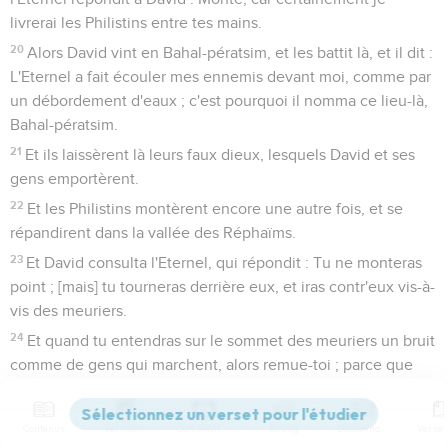
livrerai les Philistins entre tes mains.
20
Alors David vint en Bahal-pératsim, et les battit là, et il dit :
L'Eternel a fait écouler mes ennemis devant moi, comme par
un débordement d'eaux ; c'est pourquoi il nomma ce lieu-là,
Bahal-pératsim.
21
Et ils laissèrent là leurs faux dieux, lesquels David et ses
gens emportèrent.
22
Et les Philistins montèrent encore une autre fois, et se
répandirent dans la vallée des Réphaïms.
23
Et David consulta l'Eternel, qui répondit : Tu ne monteras
point ; [mais] tu tourneras derrière eux, et iras contr'eux vis-à-
vis des meuriers.
24
Et quand tu entendras sur le sommet des meuriers un bruit
comme de gens qui marchent, alors remue-toi ; parce que
l'Eternel sera sorti alors devant toi pour battre le camp des
Philistins.
Contenus
Versions
Commentaires
Strong
Dictionnaire
25
David donc fit ainsi que l'Eternel lui avait commandé ; et