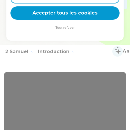
12
Et tous les vaillants hommes [d'entr'eux], se levèrent et
marchèrent toute la nuit, et enlevèrent le corps de Saül, et
Accepter tous les cookies
les corps de ses fils, de la muraille de Bethsan, et revinrent à
Jabés, où ils les brûlèrent.
Tout refuser
13
Puis ils prirent leurs os, les ensevelirent sous un chêne
près de Jabés, et ils jeûnèrent sept jours.
2 Samuel
Introduction