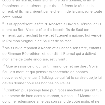
couché sur son lit, dans la chambre où il dormait, et ils le
frappèrent, et le tuèrent ; puis ils lui ôtèrent la tête, et la
prirent, et ils marchèrent par le chemin de la campagne toute
cette nuit-là.
8
Et ils apportèrent la tête d'Is-boseth à David à Hébron, et ils
dirent au Roi : Voici la tête d'Is-boseth fils de Saül ton
ennemi, qui cherchait ta vie ; et l'Eternel a aujourd'hui vengé
le Roi mon Seigneur, de Saül et de sa race.
9
Mais David répondit à Récab et à Bahana son frère, enfants
de Rimmon Béerothien, et leur dit : L'Eternel qui a délivré
mon âme de toute angoisse, est vivant ;
10
Que je saisis celui qui vint m'annoncer et me dire : Voilà,
Saül est mort, et qui pensait m'apprendre de bonnes
nouvelles et je le tuai à Tsiklag, ce qui fut le salaire que je lui
devais donner pour ses bonnes nouvelles.
11
Combien plus [dois-je faire punir] ces méchants qui ont tué
un homme de bien dans sa maison, sur son lit ? Maintenant
donc ne redemanderai-je pas son sang de votre main, et ne