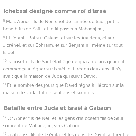
Ichebaal désigné comme roi d'Israël
8
Mais Abner fils de Ner, chef de l'armée de Saül, prit Is-
boseth fils de Saül, et le fit passer à Mahanajim ;
9
Et l'établit Roi sur Galaad, et sur les Asuriens, et sur
Jizréhel, et sur Ephraïm, et sur Benjamin ; même sur tout
Israël.
10
Is-boseth fils de Saül était âgé de quarante ans quand il
commença à régner sur Israël, et il régna deux ans. Il n'y
avait que la maison de Juda qui suivît David.
11
Et le nombre des jours que David régna à Hébron sur la
maison de Juda, fut de sept ans et six mois.
Bataille entre Juda et Israël à Gabaon
12
Or Abner fils de Ner, et les gens d'Is-boseth fils de Saül,
sortirent de Mahanajim, vers Gabaon.
13
Joab aussi fils de Tséruja, et les gens de David sortirent, et