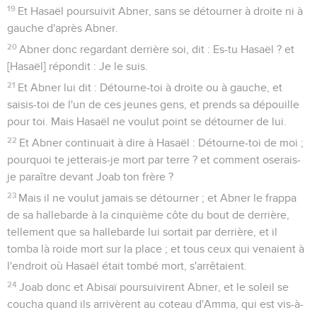
19
Et Hasaël poursuivit Abner, sans se détourner à droite ni à
gauche d'après Abner.
20
Abner donc regardant derrière soi, dit : Es-tu Hasaël ? et
[Hasaël] répondit : Je le suis.
21
Et Abner lui dit : Détourne-toi à droite ou à gauche, et
saisis-toi de l'un de ces jeunes gens, et prends sa dépouille
pour toi. Mais Hasaël ne voulut point se détourner de lui.
22
Et Abner continuait à dire à Hasaël : Détourne-toi de moi ;
pourquoi te jetterais-je mort par terre ? et comment oserais-
je paraître devant Joab ton frère ?
23
Mais il ne voulut jamais se détourner ; et Abner le frappa
de sa hallebarde à la cinquième côte du bout de derrière,
tellement que sa hallebarde lui sortait par derrière, et il
tomba là roide mort sur la place ; et tous ceux qui venaient à
l'endroit où Hasaël était tombé mort, s'arrêtaient.
24
Joab donc et Abisaï poursuivirent Abner, et le soleil se
coucha quand ils arrivèrent au coteau d'Amma, qui est vis-à-