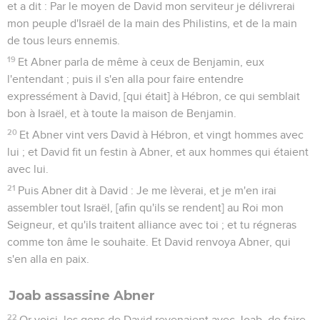
et a dit : Par le moyen de David mon serviteur je délivrerai
mon peuple d'Israël de la main des Philistins, et de la main
de tous leurs ennemis.
19
Et Abner parla de même à ceux de Benjamin, eux
l'entendant ; puis il s'en alla pour faire entendre
expressément à David, [qui était] à Hébron, ce qui semblait
bon à Israël, et à toute la maison de Benjamin.
20
Et Abner vint vers David à Hébron, et vingt hommes avec
lui ; et David fit un festin à Abner, et aux hommes qui étaient
avec lui.
21
Puis Abner dit à David : Je me lèverai, et je m'en irai
assembler tout Israël, [afin qu'ils se rendent] au Roi mon
Seigneur, et qu'ils traitent alliance avec toi ; et tu régneras
comme ton âme le souhaite. Et David renvoya Abner, qui
s'en alla en paix.
Joab assassine Abner
22
Or voici, les gens de David revenaient avec Joab, de faire