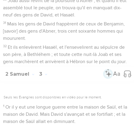
Joab aussi revint de la poursuite d'Abner ; et quand il eut
assemblé tout le peuple, on trouva qu'il en manquait dix-
neuf des gens de David, et Hasaël.
31
Mais les gens de David frappèrent de ceux de Benjamin,
[savoir] des gens d'Abner, trois cent soixante hommes qui
moururent.
32
Et ils enlevèrent Hasaël, et l'ensevelirent au sépulcre de
son père, à Bethléhem ; et toute cette nuit-là Joab et ses
gens marchèrent et arrivèrent à Hébron sur le point du jour.
2 Samuel
3
Seuls les Évangiles sont disponibles en vidéo pour le moment.
1
Or il y eut une longue guerre entre la maison de Saül, et la
maison de David. Mais David s'avançait et se fortifiait ; et la
maison de Saül allait en diminuant.