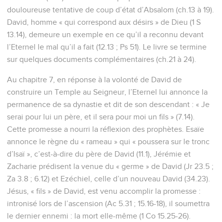
douloureuse tentative de coup d’état d’Absalom (ch.13 à 19).
David, homme « qui correspond aux désirs » de Dieu (1 S
13.14), demeure un exemple en ce qu’il a reconnu devant
l’Eternel le mal qu’il a fait (12.13 ; Ps 51). Le livre se termine
sur quelques documents complémentaires (ch.21 à 24).
Au chapitre 7, en réponse à la volonté de David de
construire un Temple au Seigneur, l’Eternel lui annonce la
permanence de sa dynastie et dit de son descendant : « Je
serai pour lui un père, et il sera pour moi un fils » (7.14).
Cette promesse a nourri la réflexion des prophètes. Esaïe
annonce le règne du « rameau » qui « poussera sur le tronc
d’Isaï », c’est-à-dire du père de David (11.1), Jérémie et
Zacharie prédisent la venue du « germe » de David (Jr 23.5 ;
Za 3.8 ; 6.12) et Ezéchiel, celle d’un nouveau David (34.23).
Jésus, « fils » de David, est venu accomplir la promesse :
intronisé lors de l’ascension (Ac 5.31 ; 15.16-18), il soumettra
le dernier ennemi : la mort elle-même (1 Co 15.25-26).