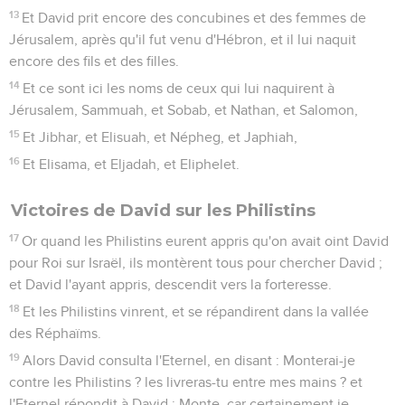
13
Et David prit encore des concubines et des femmes de
Jérusalem, après qu'il fut venu d'Hébron, et il lui naquit
encore des fils et des filles.
14
Et ce sont ici les noms de ceux qui lui naquirent à
Jérusalem, Sammuah, et Sobab, et Nathan, et Salomon,
15
Et Jibhar, et Elisuah, et Népheg, et Japhiah,
16
Et Elisama, et Eljadah, et Eliphelet.
Victoires de David sur les Philistins
17
Or quand les Philistins eurent appris qu'on avait oint David
pour Roi sur Israël, ils montèrent tous pour chercher David ;
et David l'ayant appris, descendit vers la forteresse.
18
Et les Philistins vinrent, et se répandirent dans la vallée
des Réphaïms.
19
Alors David consulta l'Eternel, en disant : Monterai-je
contre les Philistins ? les livreras-tu entre mes mains ? et
l'Eternel répondit à David : Monte, car certainement je