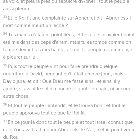
sa voix, et pleura près du sépulcre d'Abner ; tout le peuple
aussi pleura.
33
Et le Roi fit une complainte sur Abner, et dit : Abner est-il
mort comme meurt un lâche ?
34
Tes mains n'étaient point liées, et tes pieds n'avaient point
été mis dans des ceps d'airain, mais tu es tombé comme on
tombe devant les méchants ; et tout le peuple recommença
à pleurer sur lui.
35
Puis tout le peuple vint pour faire prendre quelque
nourriture à David, pendant qu'il était encore jour ; mais
David jura, et dit : Que Dieu me fasse ainsi, et ainsi il y
ajoute, si avant le soleil couché je goûte du pain, ni aucune
autre chose.
36
Et tout le peuple l'entendit, et le trouva bon ; et tout le
peuple approuva tout ce que le Roi fit.
37
En ce jour-là donc tout le peuple et tout Israël connut que
ce qu'on avait fait mourir Abner fils de Ner, n'était point venu
du Roi.