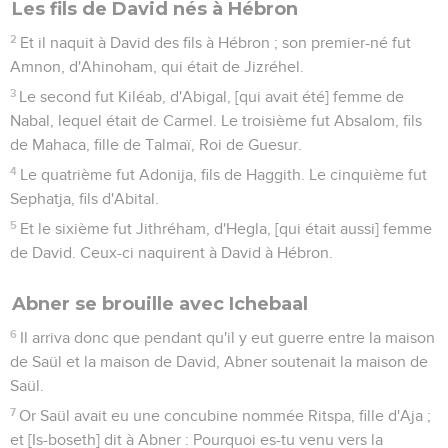
Les fils de David nés à Hébron
2
Et il naquit à David des fils à Hébron ; son premier-né fut
Amnon, d'Ahinoham, qui était de Jizréhel.
3
Le second fut Kiléab, d'Abigal, [qui avait été] femme de
Nabal, lequel était de Carmel. Le troisième fut Absalom, fils
de Mahaca, fille de Talmaï, Roi de Guesur.
4
Le quatrième fut Adonija, fils de Haggith. Le cinquième fut
Sephatja, fils d'Abital.
5
Et le sixième fut Jithréham, d'Hegla, [qui était aussi] femme
de David. Ceux-ci naquirent à David à Hébron.
Abner se brouille avec Ichebaal
6
Il arriva donc que pendant qu'il y eut guerre entre la maison
de Saül et la maison de David, Abner soutenait la maison de
Saül.
7
Or Saül avait eu une concubine nommée Ritspa, fille d'Aja ;
et [Is-boseth] dit à Abner : Pourquoi es-tu venu vers la