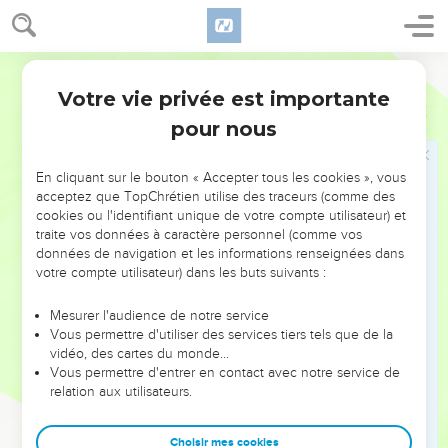
et tous ses gens.
7
Et ceux d'Israël qui étaient au deçà de la vallée, et au deçà
Martin
du Jourdain, ayant vu que les Israëlites s'en étaient fuis, et
que Saül et ses fils étaient morts, abandonnèrent les villes, et
Votre vie privée est importante
1 Samuel
31
s'enfuirent, de sorte que les Philistins y entrèrent, et y
pour nous
habitèrent.
8
Or il arriva que dès le lendemain les Philistins vinrent pour
En cliquant sur le bouton « Accepter tous les cookies », vous
dépouiller les morts, et ils trouvèrent Saül et ses trois fils
acceptez que TopChrétien utilise des traceurs (comme des
cookies ou l'identifiant unique de votre compte utilisateur) et
étendus sur la montagne de Guilboah.
traite vos données à caractère personnel (comme vos
9
Et ils coupèrent la tête de Saül, et le dépouillèrent de ses
données de navigation et les informations renseignées dans
armes, qu'ils envoyèrent au pays des Philistins, dans tous les
votre compte utilisateur) dans les buts suivants :
environs, pour en faire savoir les nouvelles dans les temples
Mesurer l'audience de notre service
de leurs faux dieux, et parmi le peuple.
Vous permettre d'utiliser des services tiers tels que de la
10
Et ils mirent ses armes au temple de Hastaroth, et
vidéo, des cartes du monde…
Vous permettre d'entrer en contact avec notre service de
attachèrent son corps à la muraille de Bethsan.
relation aux utilisateurs.
11
Or les habitants de Jabés de Galaad apprirent ce que les
Philistins avaient fait à Saül.
Choisir mes cookies