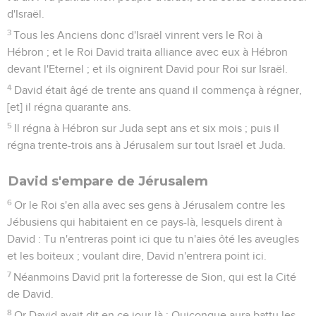
d'Israël.
3
Tous les Anciens donc d'Israël vinrent vers le Roi à
Hébron ; et le Roi David traita alliance avec eux à Hébron
devant l'Eternel ; et ils oignirent David pour Roi sur Israël.
4
David était âgé de trente ans quand il commença à régner,
[et] il régna quarante ans.
5
Il régna à Hébron sur Juda sept ans et six mois ; puis il
régna trente-trois ans à Jérusalem sur tout Israël et Juda.
David s'empare de Jérusalem
6
Or le Roi s'en alla avec ses gens à Jérusalem contre les
Jébusiens qui habitaient en ce pays-là, lesquels dirent à
David : Tu n'entreras point ici que tu n'aies ôté les aveugles
et les boiteux ; voulant dire, David n'entrera point ici.
7
Néanmoins David prit la forteresse de Sion, qui est la Cité
de David.
8
Or David avait dit en ce jour-là : Quiconque aura battu les