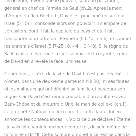
fils de Saül, revendique le pouvoir, soutenu par Abner,
général en chef de l’armée de Saül (ch.2). Après la mort
d’Abner et d’Ich-Bocheth, David est proclamé roi sur tout
Israël (5.1-5). Il consolide alors son pouvoir : il s’empare de
Jérusalem, dont il fait la capitale du pays et où il fait
transporter le « coffre de l’Eternel » (5.6-10 ; ch.6), et soumet
les ennemis d’Israël (5.17-25 ; 8.1-14 ; 10.1-19). Si le règne de
Saül a mis en évidence la face sombre de la royauté, celui
de David en a révélé la face lumineuse.
Cependant, le récit de la vie de David n’est pas idéalisé : il
n’omet, dans une deuxième partie (ch.11 à 20), ni ses fautes
ni les malheurs qui ont déchiré sa famille et parcouru son
règne. Car David s’est rendu coupable d’un adultère avec
Bath-Chéba et du meurtre d’Urie, le mari de celle-ci (ch.11).
Le prophète Nathan, qui lui reproche cette faute, lui en
annonce les conséquences : « Voici ce que déclare l’Eternel
: je vais faire venir le malheur contre toi, du sein même de
ta famille » (12.11). Cette sombre prophétie se réalise dans la