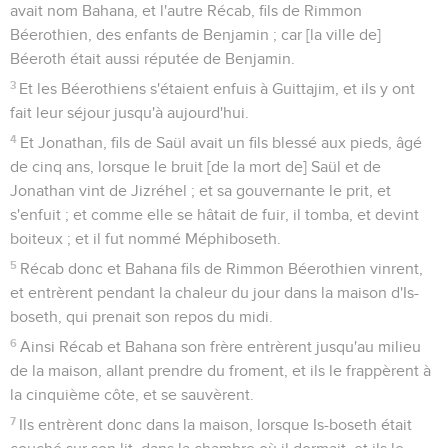
avait nom Bahana, et l'autre Récab, fils de Rimmon
Béerothien, des enfants de Benjamin ; car [la ville de]
Béeroth était aussi réputée de Benjamin.
3
Et les Béerothiens s'étaient enfuis à Guittajim, et ils y ont
fait leur séjour jusqu'à aujourd'hui.
4
Et Jonathan, fils de Saül avait un fils blessé aux pieds, âgé
de cinq ans, lorsque le bruit [de la mort de] Saül et de
Jonathan vint de Jizréhel ; et sa gouvernante le prit, et
s'enfuit ; et comme elle se hâtait de fuir, il tomba, et devint
boiteux ; et il fut nommé Méphiboseth.
5
Récab donc et Bahana fils de Rimmon Béerothien vinrent,
et entrèrent pendant la chaleur du jour dans la maison d'Is-
boseth, qui prenait son repos du midi.
6
Ainsi Récab et Bahana son frère entrèrent jusqu'au milieu
de la maison, allant prendre du froment, et ils le frappèrent à
la cinquième côte, et se sauvèrent.
7
Ils entrèrent donc dans la maison, lorsque Is-boseth était