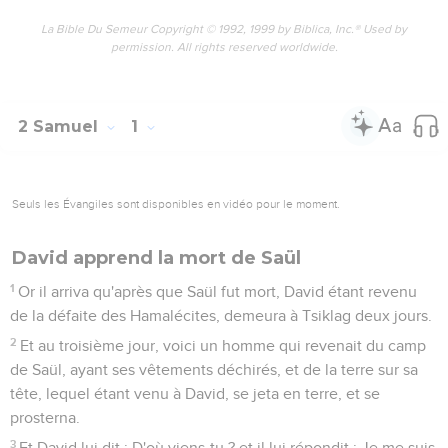
La Bible Du Semeur Copyright © 1992, 1999 by Biblica, Inc.® Used by
permission. All rights reserved worldwide.
2 Samuel
1
Seuls les Évangiles sont disponibles en vidéo pour le moment.
David apprend la mort de Saül
1
Or il arriva qu'après que Saül fut mort, David étant revenu
de la défaite des Hamalécites, demeura à Tsiklag deux jours.
2
Et au troisième jour, voici un homme qui revenait du camp
de Saül, ayant ses vêtements déchirés, et de la terre sur sa
tête, lequel étant venu à David, se jeta en terre, et se
prosterna.
3
Et David lui dit : D'où viens-tu ? et il lui répondit : Je me suis