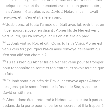
quelque course, et ils amenaient avec eux un grand butin ;
mais Abner n'était plus avec David à Hébron ; car il l'avait
renvoyé, et il s'en était allé en paix.
23
Joab donc, et toute l'armée qui était avec lui, revint ; et on
fit ce rapport à Joab, en disant : Abner fils de Ner est venu
vers le Roi, qui l'a renvoyé, et il s'en est allé en paix.
24
Et Joab vint au Roi, et dit : Qu'as-tu fait ? Voici, Abner est
venu vers toi ; pourquoi l'as-tu ainsi renvoyé, tellement qu'il
s'en soit allé son chemin ?
25
Tu sais bien qu'Abner fils de Ner est venu pour te tromper,
pour reconnaître ta sortie et ton entrée, et savoir tout ce que
tu fais.
26
Et Joab sortit d'auprès de David, et envoya après Abner
des gens qui le ramenèrent de la fosse de Sira, sans que
David en sût rien.
27
Abner donc étant retourné à Hébron, Joab le tira à part au
dedans de la porte pour lui parler en secret ; et il le frappa là