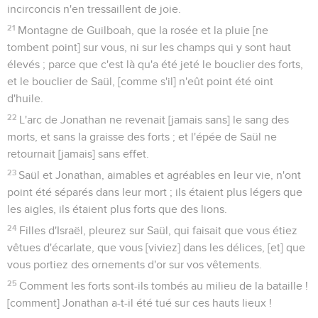
incirconcis n'en tressaillent de joie.
21
Montagne de Guilboah, que la rosée et la pluie [ne
tombent point] sur vous, ni sur les champs qui y sont haut
élevés ; parce que c'est là qu'a été jeté le bouclier des forts,
et le bouclier de Saül, [comme s'il] n'eût point été oint
d'huile.
22
L'arc de Jonathan ne revenait [jamais sans] le sang des
morts, et sans la graisse des forts ; et l'épée de Saül ne
retournait [jamais] sans effet.
23
Saül et Jonathan, aimables et agréables en leur vie, n'ont
point été séparés dans leur mort ; ils étaient plus légers que
les aigles, ils étaient plus forts que des lions.
24
Filles d'Israël, pleurez sur Saül, qui faisait que vous étiez
vêtues d'écarlate, que vous [viviez] dans les délices, [et] que
vous portiez des ornements d'or sur vos vêtements.
25
Comment les forts sont-ils tombés au milieu de la bataille !
[comment] Jonathan a-t-il été tué sur ces hauts lieux !