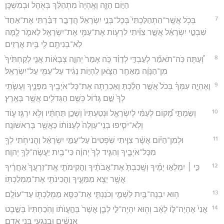
הַיּ֣וֹם הַזֶּ֑ה וָאֶֽהְיֶה֙ מִתְהַלֵּ֔ךְ בְּאֹ֖הֶל וּבְמִשְׁכָּֽן׃
7
בְּכֹ֥ל אֲשֶֽׁר־הִתְהַלַּכְתִּי֮ בְּכָל־בְּנֵ֣י יִשְׂרָאֵל֒ הֲדָבָ֣ר דִּבַּ֗רְתִּי אֶת־אַחַד֙
שִׁבְטֵ֣י יִשְׂרָאֵ֔ל אֲשֶׁ֣ר צִוִּ֗יתִי לִרְע֛וֹת אֶת־עַמִּ֥י אֶת־יִשְׂרָאֵ֖ל לֵאמֹ֑ר לָ֛מָּה
לֹֽא־בְנִיתֶ֥ם לִ֖י בֵּ֥ית אֲרָזִֽים׃
8
וְ֠עַתָּה כֹּֽה־תֹאמַ֞ר לְעַבְדִּ֣י לְדָוִ֗ד כֹּ֤ה אָמַר֙ יְהוָ֣ה צְבָא֔וֹת אֲנִ֤י לְקַחְתִּ֙יךָ֙
מִן־הַנָּוֶ֔ה מֵאַחַ֖ר הַצֹּ֑אן לִֽהְי֣וֹת נָגִ֔יד עַל־עַמִּ֖י עַל־יִשְׂרָאֵֽל׃
9
וָאֶהְיֶ֣ה עִמְּךָ֗ בְּכֹל֙ אֲשֶׁ֣ר הָלַ֔כְתָּ וָאַכְרִ֥תָה אֶת־כָּל־אֹיְבֶ֖יךָ מִפָּנֶ֑יךָ וְעָשִׂ֤תִֽי
לְךָ֙ שֵׁ֣ם גָּד֔וֹל כְּשֵׁ֥ם הַגְּדֹלִ֖ים אֲשֶׁ֥ר בָּאָֽרֶץ׃
10
וְשַׂמְתִּ֣י מָ֠קוֹם לְעַמִּ֨י לְיִשְׂרָאֵ֤ל וּנְטַעְתִּיו֙ וְשָׁכַ֣ן תַּחְתָּ֔יו וְלֹ֥א יִרְגַּ֖ז ע֑וֹד
וְלֹֽא־יֹסִ֤יפוּ בְנֵֽי־עַוְלָה֙ לְעַנּוֹת֔וֹ כַּאֲשֶׁ֖ר בָּרִאשׁוֹנָֽה׃
11
וּלְמִן־הַיּ֗וֹם אֲשֶׁ֨ר צִוִּ֤יתִי שֹֽׁפְטִים֙ עַל־עַמִּ֣י יִשְׂרָאֵ֔ל וַהֲנִיחֹ֥תִי לְךָ֖
מִכָּל־אֹיְבֶ֑יךָ וְהִגִּ֤יד לְךָ֙ יְהוָ֔ה כִּי־בַ֖יִת יַעֲשֶׂה־לְּךָ֥ יְהוָֽה׃
12
כִּ֣י ׀ יִמְלְא֣וּ יָמֶ֗יךָ וְשָֽׁכַבְתָּ֙ אֶת־אֲבֹתֶ֔יךָ וַהֲקִימֹתִ֤י אֶֽת־זַרְעֲךָ֙ אַחֲרֶ֔יךָ
אֲשֶׁ֥ר יֵצֵ֖א מִמֵּעֶ֑יךָ וַהֲכִינֹתִ֖י אֶת־מַמְלַכְתּֽוֹ׃
13
ה֥וּא יִבְנֶה־בַּ֖יִת לִשְׁמִ֑י וְכֹנַנְתִּ֛י אֶת־כִּסֵּ֥א מַמְלַכְתּ֖וֹ עַד־עוֹלָֽם׃
14
אֲנִי֙ אֶהְיֶה־לּ֣וֹ לְאָ֔ב וְה֖וּא יִהְיֶה־לִּ֣י לְבֵ֑ן אֲשֶׁר֙ בְּהַ֣עֲוֺת֔וֹ וְהֹֽכַחְתִּיו֙ בְּשֵׁ֣בֶט
אֲנָשִׁ֔ים וּבְנִגְעֵ֖י בְּנֵ֥י אָדָֽם׃