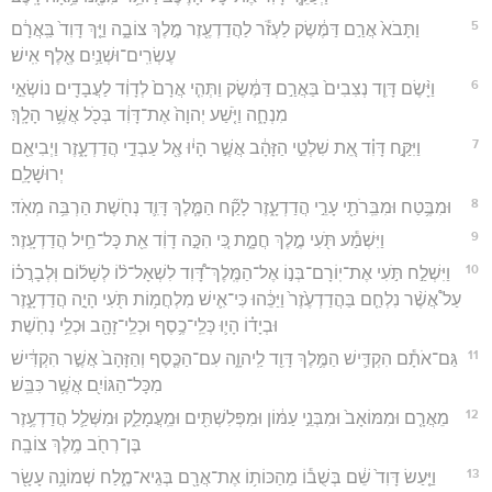
5
וַתָּבֹא֙ אֲרַ֣ם דַּמֶּ֔שֶׂק לַעְזֹ֕ר לַהֲדַדְעֶ֖זֶר מֶ֣לֶךְ צוֹבָ֑ה וַיַּ֤ךְ דָּוִד֙ בַּֽאֲרָ֔ם
עֶשְׂרִֽים־וּשְׁנַ֥יִם אֶ֖לֶף אִֽישׁ׃
6
וַיָּ֨שֶׂם דָּוִ֤ד נְצִבִים֙ בַּאֲרַ֣ם דַּמֶּ֔שֶׂק וַתְּהִ֤י אֲרָם֙ לְדָוִ֔ד לַעֲבָדִ֖ים נוֹשְׂאֵ֣י
מִנְחָ֑ה וַיֹּ֤שַׁע יְהוָה֙ אֶת־דָּוִ֔ד בְּכֹ֖ל אֲשֶׁ֥ר הָלָֽךְ׃
7
וַיִּקַּ֣ח דָּוִ֗ד אֵ֚ת שִׁלְטֵ֣י הַזָּהָ֔ב אֲשֶׁ֣ר הָי֔וּ אֶ֖ל עַבְדֵ֣י הֲדַדְעָ֑זֶר וַיְבִיאֵ֖ם
יְרוּשָׁלִָֽם׃
8
וּמִבֶּ֥טַח וּמִבֵּֽרֹתַ֖י עָרֵ֣י הֲדַדְעָ֑זֶר לָקַ֞ח הַמֶּ֧לֶךְ דָּוִ֛ד נְחֹ֖שֶׁת הַרְבֵּ֥ה מְאֹֽד׃
9
וַיִּשְׁמַ֕ע תֹּ֖עִי מֶ֣לֶךְ חֲמָ֑ת כִּ֚י הִכָּ֣ה דָוִ֔ד אֵ֖ת כָּל־חֵ֥יל הֲדַדְעָֽזֶר׃
10
וַיִּשְׁלַ֣ח תֹּ֣עִי אֶת־יֽוֹרָם־בְּנ֣וֹ אֶל־הַמֶּֽלֶךְ־דָּ֠וִד לִשְׁאָל־ל֨וֹ לְשָׁל֜וֹם וּֽלְבָרֲכ֗וֹ
עַל֩ אֲשֶׁ֨ר נִלְחַ֤ם בַּהֲדַדְעֶ֙זֶר֙ וַיַּכֵּ֔הוּ כִּי־אִ֛ישׁ מִלְחֲמ֥וֹת תֹּ֖עִי הָיָ֣ה הֲדַדְעָ֑זֶר
וּבְיָד֗וֹ הָי֛וּ כְּלֵֽי־כֶ֥סֶף וּכְלֵֽי־זָהָ֖ב וּכְלֵ֥י נְחֹֽשֶׁת׃
11
גַּם־אֹתָ֕ם הִקְדִּ֛ישׁ הַמֶּ֥לֶךְ דָּוִ֖ד לַֽיהוָ֑ה עִם־הַכֶּ֤סֶף וְהַזָּהָב֙ אֲשֶׁ֣ר הִקְדִּ֔ישׁ
מִכָּל־הַגּוֹיִ֖ם אֲשֶׁ֥ר כִּבֵּֽשׁ׃
12
מֵאֲרָ֤ם וּמִמּוֹאָב֙ וּמִבְּנֵ֣י עַמּ֔וֹן וּמִפְּלִשְׁתִּ֖ים וּמֵֽעֲמָלֵ֑ק וּמִשְּׁלַ֛ל הֲדַדְעֶ֥זֶר
בֶּן־רְחֹ֖ב מֶ֥לֶךְ צוֹבָֽה׃
13
וַיַּ֤עַשׂ דָּוִד֙ שֵׁ֔ם בְּשֻׁב֕וֹ מֵהַכּוֹת֥וֹ אֶת־אֲרָ֖ם בְּגֵיא־מֶ֑לַח שְׁמוֹנָ֥ה עָשָׂ֖ר