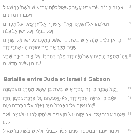
8
וְאַבְנֵ֣ר בֶּן־נֵ֔ר שַׂר־צָבָ֖א אֲשֶׁ֣ר לְשָׁא֑וּל לָקַ֗ח אֶת־אִ֥ישׁ בֹּ֙שֶׁת֙ בֶּן־שָׁא֔וּל
וַיַּעֲבִרֵ֖הוּ מַחֲנָֽיִם׃
9
וַיַּמְלִכֵ֙הוּ֙ אֶל־הַגִּלְעָ֔ד וְאֶל־הָאֲשׁוּרִ֖י וְאֶֽל־יִזְרְעֶ֑אל וְעַל־אֶפְרַ֙יִם֙
וְעַל־בִּנְיָמִ֔ן וְעַל־יִשְׂרָאֵ֖ל כֻּלֹּֽה׃
10
בֶּן־אַרְבָּעִ֨ים שָׁנָ֜ה אִֽישׁ־בֹּ֣שֶׁת בֶּן־שָׁא֗וּל בְּמָלְכוֹ֙ עַל־יִשְׂרָאֵ֔ל וּשְׁתַּ֥יִם
שָׁנִ֖ים מָלָ֑ךְ אַ֚ךְ בֵּ֣ית יְהוּדָ֔ה הָי֖וּ אַחֲרֵ֥י דָוִֽד׃
11
וַֽיְהִי֙ מִסְפַּ֣ר הַיָּמִ֔ים אֲשֶׁר֩ הָיָ֨ה דָוִ֥ד מֶ֛לֶךְ בְּחֶבְר֖וֹן עַל־בֵּ֣ית יְהוּדָ֑ה שֶׁ֥בַע
שָׁנִ֖ים וְשִׁשָּׁ֥ה חֳדָשִֽׁים׃
Bataille entre Juda et Israël à Gabaon
12
וַיֵּצֵא֙ אַבְנֵ֣ר בֶּן־נֵ֔ר וְעַבְדֵ֖י אִֽישׁ־בֹּ֣שֶׁת בֶּן־שָׁא֑וּל מִֽמַּחֲנַ֖יִם גִּבְעֽוֹנָה׃
13
וְיוֹאָ֨ב בֶּן־צְרוּיָ֜ה וְעַבְדֵ֤י דָוִד֙ יָֽצְא֔וּ וַֽיִּפְגְּשׁ֛וּם עַל־בְּרֵכַ֥ת גִּבְע֖וֹן יַחְדָּ֑ו
וַיֵּ֨שְׁב֜וּ אֵ֤לֶּה עַל־הַבְּרֵכָה֙ מִזֶּ֔ה וְאֵ֥לֶּה עַל־הַבְּרֵכָ֖ה מִזֶּֽה׃
14
וַיֹּ֤אמֶר אַבְנֵר֙ אֶל־יוֹאָ֔ב יָק֤וּמוּ נָא֙ הַנְּעָרִ֔ים וִֽישַׂחֲק֖וּ לְפָנֵ֑ינוּ וַיֹּ֥אמֶר יוֹאָ֖ב
יָקֻֽמוּ׃
15
וַיָּקֻ֖מוּ וַיַּעַבְר֣וּ בְמִסְפָּ֑ר שְׁנֵ֧ים עָשָׂ֣ר לְבִנְיָמִ֗ן וּלְאִ֥ישׁ בֹּ֙שֶׁת֙ בֶּן־שָׁא֔וּל