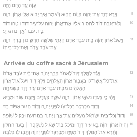
עֻזָּ֔ה עַ֖ד הַיּ֥וֹם הַזֶּֽה׃
9
וַיִּרָ֥א דָוִ֛ד אֶת־יְהוָ֖ה בַּיּ֣וֹם הַה֑וּא וַיֹּ֕אמֶר אֵ֛יךְ יָב֥וֹא אֵלַ֖י אֲר֥וֹן יְהוָֽה׃
10
וְלֹֽא־אָבָ֣ה דָוִ֗ד לְהָסִ֥יר אֵלָ֛יו אֶת־אֲר֥וֹן יְהוָ֖ה עַל־עִ֣יר דָּוִ֑ד וַיַּטֵּ֣הוּ דָוִ֔ד
בֵּ֥ית עֹבֵֽד־אֱד֖וֹם הַגִּתִּֽי׃
11
וַיֵּשֶׁב֩ אֲר֨וֹן יְהוָ֜ה בֵּ֣ית עֹבֵ֥ד אֱדֹ֛ם הַגִּתִּ֖י שְׁלֹשָׁ֣ה חֳדָשִׁ֑ים וַיְבָ֧רֶךְ יְהוָ֛ה
אֶת־עֹבֵ֥ד אֱדֹ֖ם וְאֶת־כָּל־בֵּיתֽוֹ׃
Arrivée du coffre sacré à Jérusalem
12
וַיֻּגַּ֗ד לַמֶּ֣לֶךְ דָּוִד֮ לֵאמֹר֒ בֵּרַ֣ךְ יְהוָ֗ה אֶת־בֵּ֨ית עֹבֵ֤ד אֱדֹם֙
וְאֶת־כָּל־אֲשֶׁר־ל֔וֹ בַּעֲב֖וּר אֲר֣וֹן הָאֱלֹהִ֑ים וַיֵּ֣לֶךְ דָּוִ֗ד וַיַּעַל֩ אֶת־אֲר֨וֹן
הָאֱלֹהִ֜ים מִבֵּ֨ית עֹבֵ֥ד אֱדֹ֛ם עִ֥יר דָּוִ֖ד בְּשִׂמְחָֽה׃
13
וַיְהִ֗י כִּ֧י צָעֲד֛וּ נֹשְׂאֵ֥י אֲרוֹן־יְהוָ֖ה שִׁשָּׁ֣ה צְעָדִ֑ים וַיִּזְבַּ֥ח שׁ֖וֹר וּמְרִֽיא׃
14
וְדָוִ֛ד מְכַרְכֵּ֥ר בְּכָל־עֹ֖ז לִפְנֵ֣י יְהוָ֑ה וְדָוִ֕ד חָג֖וּר אֵפ֥וֹד בָּֽד׃
15
וְדָוִד֙ וְכָל־בֵּ֣ית יִשְׂרָאֵ֔ל מַעֲלִ֖ים אֶת־אֲר֣וֹן יְהוָ֑ה בִּתְרוּעָ֖ה וּבְק֥וֹל שׁוֹפָֽר׃
16
וְהָיָה֙ אֲר֣וֹן יְהוָ֔ה בָּ֖א עִ֣יר דָּוִ֑ד וּמִיכַ֨ל בַּת־שָׁא֜וּל נִשְׁקְפָ֣ה ׀ בְּעַ֣ד הַחַלּ֗וֹן
וַתֵּ֨רֶא אֶת־הַמֶּ֤לֶךְ דָּוִד֙ מְפַזֵּ֤ז וּמְכַרְכֵּר֙ לִפְנֵ֣י יְהוָ֔ה וַתִּ֥בֶז ל֖וֹ בְּלִבָּֽהּ׃