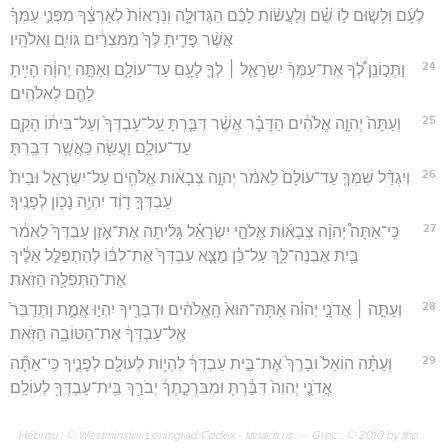
לְעָ֜ם וְלָשׂ֧וּם ל֣וֹ שֵׁ֗ם וְלַעֲשׂ֨וֹת לָכֶ֜ם הַגְּדוּלָּ֤ה וְנֹֽרָאוֹת֙ לְאַרְצֶ֔ךָ מִפְּנֵ֣י עַמְּךָ֗
אֲשֶׁ֨ר פָּדִ֤יתָ לְּךָ֙ מִמִּצְרַ֔יִם גּוֹיִ֖ם וֵאלֹהָֽיו׃
24
וַתְּכ֣וֹנֵֽן לְ֠ךָ אֶת־עַמְּךָ֨ יִשְׂרָאֵ֧ל ׀ לְךָ֛ לְעָ֖ם עַד־עוֹלָ֑ם וְאַתָּ֣ה יְהוָ֔ה הָיִ֥יתָ
לָהֶ֖ם לֵאלֹהִֽים׃
25
וְעַתָּה֙ יְהוָ֣ה אֱלֹהִ֔ים הַדָּבָ֗ר אֲשֶׁ֨ר דִּבַּ֤רְתָּ עַֽל־עַבְדְּךָ֙ וְעַל־בֵּית֔וֹ הָקֵ֖ם
עַד־עוֹלָ֑ם וַעֲשֵׂ֖ה כַּאֲשֶׁ֥ר דִּבַּֽרְתָּ׃
26
וְיִגְדַּ֨ל שִׁמְךָ֤ עַד־עוֹלָם֙ לֵאמֹ֔ר יְהוָ֣ה צְבָא֔וֹת אֱלֹהִ֖ים עַל־יִשְׂרָאֵ֑ל וּבֵית֙
עַבְדְּךָ֣ דָוִ֔ד יִהְיֶ֥ה נָכ֖וֹן לְפָנֶֽיךָ׃
27
כִּֽי־אַתָּה֩ יְהוָ֨ה צְבָא֜וֹת אֱלֹהֵ֣י יִשְׂרָאֵ֗ל גָּלִ֜יתָה אֶת־אֹ֤זֶן עַבְדְּךָ֙ לֵאמֹ֔ר
בַּ֖יִת אֶבְנֶה־לָּ֑ךְ עַל־כֵּ֗ן מָצָ֤א עַבְדְּךָ֙ אֶת־לִבּ֔וֹ לְהִתְפַּלֵּ֣ל אֵלֶ֔יךָ
אֶת־הַתְּפִלָּ֖ה הַזֹּֽאת׃
28
וְעַתָּ֣ה ׀ אֲדֹנָ֣י יְהוִ֗ה אַתָּה־הוּא֙ הָֽאֱלֹהִ֔ים וּדְבָרֶ֖יךָ יִהְי֣וּ אֱמֶ֑ת וַתְּדַבֵּר֙
אֶֽל־עַבְדְּךָ֔ אֶת־הַטּוֹבָ֖ה הַזֹּֽאת׃
29
וְעַתָּ֗ה הוֹאֵל֙ וּבָרֵךְ֙ אֶת־בֵּ֣ית עַבְדְּךָ֔ לִהְי֥וֹת לְעוֹלָ֖ם לְפָנֶ֑יךָ כִּֽי־אַתָּ֞ה
אֲדֹנָ֤י יְהוִה֙ דִּבַּ֔רְתָּ וּמִבִּרְכָ֣תְךָ֔ יְבֹרַ֥ךְ בֵּֽית־עַבְדְּךָ֖ לְעוֹלָֽם׃
Hébreu : © Westminster Leningrad Codex - tanach.us --- Grec : © 2010 by the