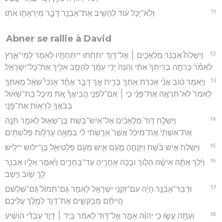
11
וְלֹֽא־יָכֹ֣ל ע֔וֹד לְהָשִׁ֥יב אֶת־אַבְנֵ֖ר דָּבָ֑ר מִיִּרְאָת֖וֹ אֹתֽוֹ׃
Abner se rallie à David
12
וַיִּשְׁלַח֩ אַבְנֵ֨ר מַלְאָכִ֧ים ׀ אֶל־דָּוִ֛ד *תחתו **תַּחְתָּ֥יו לֵאמֹ֖ר לְמִי־אָ֑רֶץ
לֵאמֹ֗ר כָּרְתָ֤ה בְרִֽיתְךָ֙ אִתִּ֔י וְהִנֵּה֙ יָדִ֣י עִמָּ֔ךְ לְהָסֵ֥ב אֵלֶ֖יךָ אֶת־כָּל־יִשְׂרָאֵֽל׃
13
וַיֹּ֣אמֶר ט֔וֹב אֲנִ֕י אֶכְרֹ֥ת אִתְּךָ֖ בְּרִ֑ית אַ֣ךְ דָּבָ֣ר אֶחָ֡ד אָנֹכִי֩ שֹׁאֵ֨ל מֵאִתְּךָ֤
לֵאמֹר֙ לֹא־תִרְאֶ֣ה אֶת־פָּנַ֔י כִּ֣י ׀ אִם־לִפְנֵ֣י הֱבִיאֲךָ֗ אֵ֚ת מִיכַ֣ל בַּת־שָׁא֔וּל
בְּבֹאֲךָ֖ לִרְא֥וֹת אֶת־פָּנָֽי׃
14
וַיִּשְׁלַ֤ח דָּוִד֙ מַלְאָכִ֔ים אֶל־אִֽישׁ־בֹּ֥שֶׁת בֶּן־שָׁא֖וּל לֵאמֹ֑ר תְּנָ֤ה
אֶת־אִשְׁתִּי֙ אֶת־מִיכַ֔ל אֲשֶׁר֙ אֵרַ֣שְׂתִּי לִ֔י בְּמֵאָ֖ה עָרְל֥וֹת פְּלִשְׁתִּֽים׃
15
וַיִּשְׁלַח֙ אִ֣ישׁ בֹּ֔שֶׁת וַיִּקָּחֶ֖הָ מֵ֣עִֽם אִ֑ישׁ מֵעִ֖ם פַּלְטִיאֵ֥ל בֶּן־*לוש **לָֽיִשׁ׃
16
וַיֵּ֨לֶךְ אִתָּ֜הּ אִישָׁ֗הּ הָל֧וֹךְ וּבָכֹ֛ה אַחֲרֶ֖יהָ עַד־בַּֽחֻרִ֑ים וַיֹּ֨אמֶר אֵלָ֥יו אַבְנֵ֛ר
לֵ֥ךְ שׁ֖וּב וַיָּשֹֽׁב׃
17
וּדְבַר־אַבְנֵ֣ר הָיָ֔ה עִם־זִקְנֵ֥י יִשְׂרָאֵ֖ל לֵאמֹ֑ר גַּם־תְּמוֹל֙ גַּם־שִׁלְשֹׁ֔ם
הֱיִיתֶ֞ם מְבַקְשִׁ֧ים אֶת־דָּוִ֛ד לְמֶ֖לֶךְ עֲלֵיכֶֽם׃
18
וְעַתָּ֖ה עֲשׂ֑וּ כִּ֣י יְהוָ֗ה אָמַ֤ר אֶל־דָּוִד֙ לֵאמֹ֔ר בְּיַ֣ד ׀ דָּוִ֣ד עַבְדִּ֗י הוֹשִׁ֜יעַ