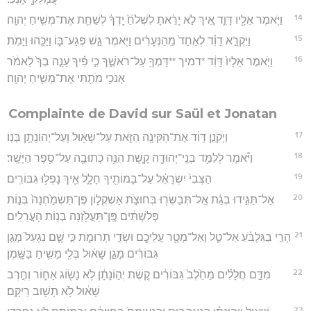
14
וַיֹּ֥אמֶר אֵלָ֖יו דָּוִ֑ד אֵ֚יךְ לֹ֣א יָרֵ֔אתָ לִשְׁלֹ֙חַ֙ יָֽדְךָ֔ לְשַׁחֵ֖ת אֶת־מְשִׁ֥יחַ יְהוָֽה׃
15
וַיִּקְרָ֣א דָוִ֗ד לְאַחַד֙ מֵֽהַנְּעָרִ֔ים וַיֹּ֖אמֶר גַּ֣שׁ פְּגַע־בּ֑וֹ וַיַּכֵּ֖הוּ וַיָּמֹֽת׃
16
וַיֹּ֤אמֶר אֵלָיו֙ דָּוִ֔ד *דמיך **דָּמְךָ֖ עַל־רֹאשֶׁ֑ךָ כִּ֣י פִ֗יךָ עָנָ֤ה בְךָ֙ לֵאמֹ֔ר
אָנֹכִ֥י מֹתַ֖תִּי אֶת־מְשִׁ֥יחַ יְהוָֽה׃
Complainte de David sur Saül et Jonatan
17
וַיְקֹנֵ֣ן דָּוִ֔ד אֶת־הַקִּינָ֖ה הַזֹּ֑את עַל־שָׁא֖וּל וְעַל־יְהוֹנָתָ֥ן בְּנֽוֹ׃
18
וַיֹּ֕אמֶר לְלַמֵּ֥ד בְּנֵֽי־יְהוּדָ֖ה קָ֑שֶׁת הִנֵּ֥ה כְתוּבָ֖ה עַל־סֵ֥פֶר הַיָּשָֽׁר׃
19
הַצְּבִי֙ יִשְׂרָאֵ֔ל עַל־בָּמוֹתֶ֖יךָ חָלָ֑ל אֵ֖יךְ נָפְל֥וּ גִבּוֹרִֽים׃
20
אַל־תַּגִּ֣ידוּ בְגַ֔ת אַֽל־תְּבַשְּׂר֖וּ בְּחוּצֹ֣ת אַשְׁקְל֑וֹן פֶּן־תִּשְׂמַ֙חְנָה֙ בְּנ֣וֹת
פְּלִשְׁתִּ֔ים פֶּֽן־תַּעֲלֹ֖זְנָה בְּנ֥וֹת הָעֲרֵלִֽים׃
21
הָרֵ֣י בַגִּלְבֹּ֗עַ אַל־טַ֧ל וְאַל־מָטָ֛ר עֲלֵיכֶ֖ם וּשְׂדֵ֣י תְרוּמֹ֑ת כִּ֣י שָׁ֤ם נִגְעַל֙ מָגֵ֣ן
גִּבּוֹרִ֔ים מָגֵ֣ן שָׁא֔וּל בְּלִ֖י מָשִׁ֥יחַ בַּשָּֽׁמֶן׃
22
מִדַּ֣ם חֲלָלִ֗ים מֵחֵ֙לֶב֙ גִּבּוֹרִ֔ים קֶ֚שֶׁת יְה֣וֹנָתָ֔ן לֹ֥א נָשׂ֖וֹג אָח֑וֹר וְחֶ֣רֶב
שָׁא֔וּל לֹ֥א תָשׁ֖וּב רֵיקָֽם׃
23