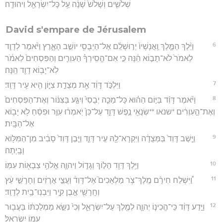
שְׁלֹשִׁ֤ים וְשָׁלֹשׁ֙ שָׁנָ֔ה עַ֥ל כָּל־יִשְׂרָאֵ֖ל וִיהוּדָֽה׃
David s'empare de Jérusalem
6
וַיֵּ֨לֶךְ הַמֶּ֤לֶךְ וַֽאֲנָשָׁיו֙ יְר֣וּשָׁלִַ֔ם אֶל־הַיְבֻסִ֖י יוֹשֵׁ֣ב הָאָ֑רֶץ וַיֹּ֨אמֶר לְדָוִ֤ד
לֵאמֹר֙ לֹא־תָב֣וֹא הֵ֔נָּה כִּ֣י אִם־הֱסִֽירְךָ֗ הַעִוְרִ֤ים וְהַפִּסְחִים֙ לֵאמֹ֔ר
לֹֽא־יָב֥וֹא דָוִ֖ד הֵֽנָּה׃
7
וַיִּלְכֹּ֣ד דָּוִ֔ד אֵ֖ת מְצֻדַ֣ת צִיּ֑וֹן הִ֖יא עִ֥יר דָּוִֽד׃
8
וַיֹּ֨אמֶר דָּוִ֜ד בַּיּ֣וֹם הַה֗וּא כָּל־מַכֵּ֤ה יְבֻסִי֙ וְיִגַּ֣ע בַּצִּנּ֔וֹר וְאֶת־הַפִּסְחִים֙
וְאֶת־הַ֣עִוְרִ֔ים *שנאו **שְׂנֻאֵ֖י נֶ֣פֶשׁ דָּוִ֑ד עַל־כֵּן֙ יֹֽאמְר֔וּ עִוֵּ֣ר וּפִסֵּ֔חַ לֹ֥א יָב֖וֹא
אֶל־הַבָּֽיִת׃
9
וַיֵּ֤שֶׁב דָּוִד֙ בַּמְּצֻדָ֔ה וַיִּקְרָא־לָ֖הּ עִ֣יר דָּוִ֑ד וַיִּ֤בֶן דָּוִד֙ סָבִ֔יב מִן־הַמִּלּ֖וֹא
וָבָֽיְתָה׃
10
וַיֵּ֥לֶךְ דָּוִ֖ד הָל֣וֹךְ וְגָד֑וֹל וַיהוָ֛ה אֱלֹהֵ֥י צְבָא֖וֹת עִמּֽוֹ׃
11
וַ֠יִּשְׁלַח חִירָ֨ם מֶֽלֶךְ־צֹ֥ר מַלְאָכִים֮ אֶל־דָּוִד֒ וַעֲצֵ֣י אֲרָזִ֔ים וְחָרָשֵׁ֣י עֵ֔ץ
וְחָֽרָשֵׁ֖י אֶ֣בֶן קִ֑יר וַיִּבְנֽוּ־בַ֖יִת לְדָוִֽד׃
12
וַיֵּ֣דַע דָּוִ֔ד כִּֽי־הֱכִינ֧וֹ יְהוָ֛ה לְמֶ֖לֶךְ עַל־יִשְׂרָאֵ֑ל וְכִי֙ נִשֵּׂ֣א מַמְלַכְתּ֔וֹ בַּעֲב֖וּר
עַמּ֥וֹ יִשְׂרָאֵֽל׃