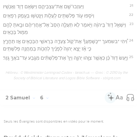
21
וַיַּעַזְבוּ־שָׁ֖ם אֶת־עֲצַבֵּיהֶ֑ם וַיִּשָּׂאֵ֥ם דָּוִ֖ד וַאֲנָשָֽׁיו׃
22
וַיֹּסִ֥פוּ ע֛וֹד פְּלִשְׁתִּ֖ים לַֽעֲל֑וֹת וַיִּנָּֽטְשׁ֖וּ בְּעֵ֥מֶק רְפָאִֽים׃
23
וַיִּשְׁאַ֤ל דָּוִד֙ בַּֽיהוָ֔ה וַיֹּ֖אמֶר לֹ֣א תַעֲלֶ֑ה הָסֵב֙ אֶל־אַ֣חֲרֵיהֶ֔ם וּבָ֥אתָ לָהֶ֖ם
מִמּ֥וּל בְּכָאִֽים׃
24
וִ֠יהִי *בשמעך **כְּֽשָׁמְעֲךָ֞ אֶת־ק֧וֹל צְעָדָ֛ה בְּרָאשֵׁ֥י הַבְּכָאִ֖ים אָ֣ז תֶּחֱרָ֑ץ
כִּ֣י אָ֗ז יָצָ֤א יְהוָה֙ לְפָנֶ֔יךָ לְהַכּ֖וֹת בְּמַחֲנֵ֥ה פְלִשְׁתִּֽים׃
25
וַיַּ֤עַשׂ דָּוִד֙ כֵּ֔ן כַּאֲשֶׁ֥ר צִוָּ֖הוּ יְהוָ֑ה וַיַּךְ֙ אֶת־פְּלִשְׁתִּ֔ים מִגֶּ֖בַע עַד־בֹּאֲךָ֥ גָֽזֶר׃
Hébreu : © Westminster Leningrad Codex - tanach.us --- Grec : © 2010 by the
Society of Biblical Literature and Logos Bible Software - sblgnt.com
2 Samuel
6
Seuls les Évangiles sont disponibles en vidéo pour le moment.