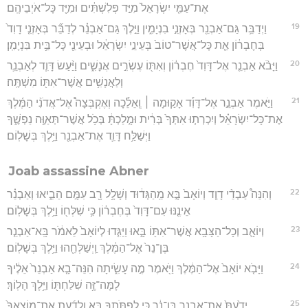
אֶת־עַמִּ֤י יִשְׂרָאֵל֙ מִיַּ֣ד פְּלִשְׁתִּ֔ים וּמִיַּ֖ד כָּל־אֹיְבֵיהֶֽם׃
19
וַיְדַבֵּ֥ר גַּם־אַבְנֵ֖ר בְּאָזְנֵ֣י בִנְיָמִ֑ין וַיֵּ֣לֶךְ גַּם־אַבְנֵ֗ר לְדַבֵּ֞ר בְּאָזְנֵ֤י דָוִד֙
בְּחֶבְר֔וֹן אֵ֤ת כָּל־אֲשֶׁר־טוֹב֙ בְּעֵינֵ֣י יִשְׂרָאֵ֔ל וּבְעֵינֵ֖י כָּל־בֵּ֥ית בִּנְיָמִֽן׃
20
וַיָּבֹ֨א אַבְנֵ֤ר אֶל־דָּוִד֙ חֶבְר֔וֹן וְאִתּ֖וֹ עֶשְׂרִ֣ים אֲנָשִׁ֑ים וַיַּ֨עַשׂ דָּוִ֧ד לְאַבְנֵ֛ר
וְלַאֲנָשִׁ֥ים אֲשֶׁר־אִתּ֖וֹ מִשְׁתֶּֽה׃
21
וַיֹּ֣אמֶר אַבְנֵ֣ר אֶל־דָּוִ֡ד אָק֣וּמָה ׀ וְֽאֵלֵ֡כָה וְאֶקְבְּצָה֩ אֶל־אֲדֹנִ֨י הַמֶּ֜לֶךְ
אֶת־כָּל־יִשְׂרָאֵ֗ל וְיִכְרְת֤וּ אִתְּךָ֙ בְּרִ֔ית וּמָ֣לַכְתָּ֔ בְּכֹ֥ל אֲשֶׁר־תְּאַוֶּ֖ה נַפְשֶׁ֑ךָ
וַיְּשַׁלַּ֥ח דָּוִ֛ד אֶת־אַבְנֵ֖ר וַיֵּ֥לֶךְ בְּשָׁלֽוֹם׃
Joab assassine Abner
22
וְהִנֵּה֩ עַבְדֵ֨י דָוִ֤ד וְיוֹאָב֙ בָּ֣א מֵֽהַגְּד֔וּד וְשָׁלָ֥ל רָ֖ב עִמָּ֣ם הֵבִ֑יאוּ וְאַבְנֵ֗ר
אֵינֶ֤נּוּ עִם־דָּוִד֙ בְּחֶבְר֔וֹן כִּ֥י שִׁלְּח֖וֹ וַיֵּ֥לֶךְ בְּשָׁלֽוֹם׃
23
וְיוֹאָ֛ב וְכָל־הַצָּבָ֥א אֲשֶׁר־אִתּ֖וֹ בָּ֑אוּ וַיַּגִּ֤דוּ לְיוֹאָב֙ לֵאמֹ֔ר בָּֽא־אַבְנֵ֤ר
בֶּן־נֵר֙ אֶל־הַמֶּ֔לֶךְ וַֽיְשַׁלְּחֵ֖הוּ וַיֵּ֥לֶךְ בְּשָׁלֽוֹם׃
24
וַיָּבֹ֤א יוֹאָב֙ אֶל־הַמֶּ֔לֶךְ וַיֹּ֖אמֶר מֶ֣ה עָשִׂ֑יתָה הִנֵּה־בָ֤א אַבְנֵר֙ אֵלֶ֔יךָ
לָמָּה־זֶּ֥ה שִׁלַּחְתּ֖וֹ וַיֵּ֥לֶךְ הָלֽוֹךְ׃
25
יָדַ֙עְתָּ֙ אֶת־אַבְנֵ֣ר בֶּן־נֵ֔ר כִּ֥י לְפַתֹּתְךָ֖ בָּ֑א וְלָדַ֜עַת אֶת־מוֹצָֽאֲךָ֙