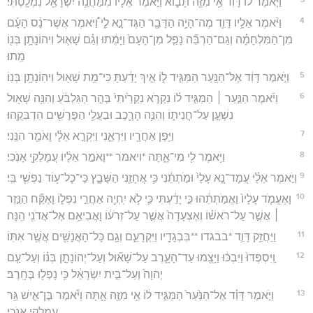
וַיֹּ֤אמֶר לוֹ֙ דָּוִ֔ד אֵ֥י מִזֶּ֖ה תָּב֑וֹא וַיֹּ֣אמֶר אֵלָ֔יו מִמַּחֲנֵ֥ה יִשְׂרָאֵ֖ל נִמְלָֽטְתִּי׃
4
וַיֹּ֨אמֶר אֵלָ֥יו דָּוִ֛ד מֶה־הָיָ֥ה הַדָּבָ֖ר הַגֶּד־נָ֣א לִ֑י וַ֠יֹּאמֶר אֲשֶׁר־נָ֨ס הָעָ֜ם
מִן־הַמִּלְחָמָ֗ה וְגַם־הַרְבֵּ֞ה נָפַ֤ל מִן־הָעָם֙ וַיָּמֻ֔תוּ וְגַ֗ם שָׁא֛וּל וִיהוֹנָתָ֥ן בְּנ֖וֹ
מֵֽתוּ׃
5
וַיֹּ֣אמֶר דָּוִ֔ד אֶל־הַנַּ֖עַר הַמַּגִּ֣יד ל֑וֹ אֵ֣יךְ יָדַ֔עְתָּ כִּי־מֵ֥ת שָׁא֖וּל וִיהֽוֹנָתָ֥ן בְּנֽוֹ׃
6
וַיֹּ֜אמֶר הַנַּ֣עַר ׀ הַמַּגִּ֣יד ל֗וֹ נִקְרֹ֤א נִקְרֵ֙יתִי֙ בְּהַ֣ר הַגִּלְבֹּ֔עַ וְהִנֵּ֥ה שָׁא֖וּל
נִשְׁעָ֣ן עַל־חֲנִית֑וֹ וְהִנֵּ֥ה הָרֶ֛כֶב וּבַעֲלֵ֥י הַפָּרָשִׁ֖ים הִדְבִּקֻֽהוּ׃
7
וַיִּ֥פֶן אַחֲרָ֖יו וַיִּרְאֵ֑נִי וַיִּקְרָ֣א אֵלָ֔י וָאֹמַ֖ר הִנֵּֽנִי׃
8
וַיֹּ֥אמֶר לִ֖י מִי־אָ֑תָּה *ויאמר **וָאֹמַ֣ר אֵלָ֔יו עֲמָלֵקִ֖י אָנֹֽכִי׃
9
וַיֹּ֣אמֶר אֵלַ֗י עֲמָד־נָ֤א עָלַי֙ וּמֹ֣תְתֵ֔נִי כִּ֥י אֲחָזַ֖נִי הַשָּׁבָ֑ץ כִּֽי־כָל־ע֥וֹד נַפְשִׁ֖י בִּֽי׃
10
וָאֶעֱמֹ֤ד עָלָיו֙ וַאֲמֹ֣תְתֵ֔הוּ כִּ֣י יָדַ֔עְתִּי כִּ֛י לֹ֥א יִֽחְיֶ֖ה אַחֲרֵ֣י נִפְל֑וֹ וָאֶקַּ֞ח הַנֵּ֣זֶר
׀ אֲשֶׁ֣ר עַל־רֹאשׁ֗וֹ וְאֶצְעָדָה֙ אֲשֶׁ֣ר עַל־זְרֹע֔וֹ וָאֲבִיאֵ֥ם אֶל־אֲדֹנִ֖י הֵֽנָּה׃
11
וַיַּחֲזֵ֥ק דָּוִ֛ד *בבגדו **בִּבְגָדָ֖יו וַיִּקְרָעֵ֑ם וְגַ֥ם כָּל־הָאֲנָשִׁ֖ים אֲשֶׁ֥ר אִתּֽוֹ׃
12
וַֽיִּסְפְּדוּ֙ וַיִּבְכּ֔וּ וַיָּצֻ֖מוּ עַד־הָעָ֑רֶב עַל־שָׁא֞וּל וְעַל־יְהוֹנָתָ֣ן בְּנ֗וֹ וְעַל־עַ֤ם
יְהוָה֙ וְעַל־בֵּ֣ית יִשְׂרָאֵ֔ל כִּ֥י נָפְל֖וּ בֶּחָֽרֶב׃
13
וַיֹּ֣אמֶר דָּוִ֗ד אֶל־הַנַּ֙עַר֙ הַמַּגִּ֣יד ל֔וֹ אֵ֥י מִזֶּ֖ה אָ֑תָּה וַיֹּ֕אמֶר בֶּן־אִ֛ישׁ גֵּ֥ר
עֲמָלֵקִ֖י אָנֹֽכִי׃