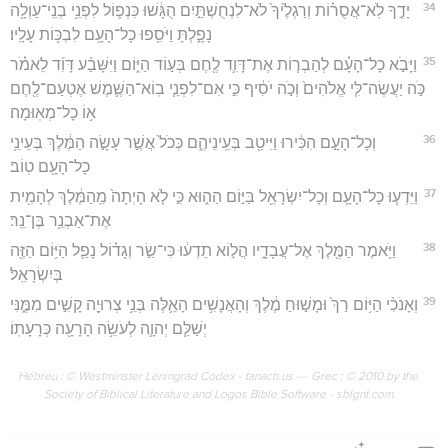
34
יָדֶ֣ךָ לֹֽא־אֲסֻר֗וֹת וְרַגְלֶ֙יךָ֙ לֹא־לִנְחֻשְׁתַּ֣יִם הֻגָּ֔שׁוּ כִּנְפ֛וֹל לִפְנֵ֥י בְנֵֽי־עַוְלָ֖ה
נָפָ֑לְתָּ וַיֹּסִ֥פוּ כָל־הָעָ֖ם לִבְכּ֥וֹת עָלָֽיו׃
35
וַיָּבֹ֣א כָל־הָעָ֗ם לְהַבְר֧וֹת אֶת־דָּוִ֛ד לֶ֖חֶם בְּע֣וֹד הַיּ֑וֹם וַיִּשָּׁבַ֨ע דָּוִ֜ד לֵאמֹ֗ר
כֹּ֣ה יַעֲשֶׂה־לִּ֤י אֱלֹהִים֙ וְכֹ֣ה יֹסִ֔יף כִּ֣י אִם־לִפְנֵ֧י בֽוֹא־הַשֶּׁ֛מֶשׁ אֶטְעַם־לֶ֖חֶם
א֥וֹ כָל־מְאֽוּמָה׃
36
וְכָל־הָעָ֣ם הִכִּ֔ירוּ וַיִּיטַ֖ב בְּעֵֽינֵיהֶ֑ם כְּכֹל֙ אֲשֶׁ֣ר עָשָׂ֣ה הַמֶּ֔לֶךְ בְּעֵינֵ֥י
כָל־הָעָ֖ם טֽוֹב׃
37
וַיֵּדְע֧וּ כָל־הָעָ֛ם וְכָל־יִשְׂרָאֵ֖ל בַּיּ֣וֹם הַה֑וּא כִּ֣י לֹ֤א הָיְתָה֙ מֵֽהַמֶּ֔לֶךְ לְהָמִ֖ית
אֶת־אַבְנֵ֥ר בֶּן־נֵֽר׃
38
וַיֹּ֥אמֶר הַמֶּ֖לֶךְ אֶל־עֲבָדָ֑יו הֲל֣וֹא תֵדְע֔וּ כִּי־שַׂ֣ר וְגָד֗וֹל נָפַ֛ל הַיּ֥וֹם הַזֶּ֖ה
בְּיִשְׂרָאֵֽל׃
39
וְאָנֹכִ֨י הַיּ֥וֹם רַךְ֙ וּמָשׁ֣וּחַ מֶ֔לֶךְ וְהָאֲנָשִׁ֥ים הָאֵ֛לֶּה בְּנֵ֥י צְרוּיָ֖ה קָשִׁ֣ים מִמֶּ֑נִּי
יְשַׁלֵּ֧ם יְהוָ֛ה לְעֹשֵׂ֥ה הָרָעָ֖ה כְּרָעָתֽוֹ׃
Hébreu : © Westminster Leningrad Codex - tanach.us --- Grec : © 2010 by the
Society of Biblical Literature and Logos Bible Software - sblgnt.com