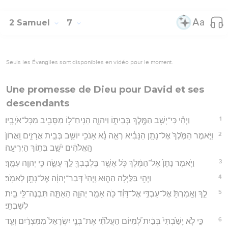
2 Samuel
7
Seuls les Évangiles sont disponibles en vidéo pour le moment.
Une promesse de Dieu pour David et ses
descendants
1
וַיְהִ֕י כִּי־יָשַׁ֥ב הַמֶּ֖לֶךְ בְּבֵית֑וֹ וַיהוָ֛ה הֵנִֽיחַ־ל֥וֹ מִסָּבִ֖יב מִכָּל־אֹיְבָֽיו׃
2
וַיֹּ֤אמֶר הַמֶּ֙לֶךְ֙ אֶל־נָתָ֣ן הַנָּבִ֔יא רְאֵ֣ה נָ֔א אָנֹכִ֥י יוֹשֵׁ֖ב בְּבֵ֣ית אֲרָזִ֑ים וַֽאֲרוֹן֙
הָֽאֱלֹהִ֔ים יֹשֵׁ֖ב בְּת֥וֹךְ הַיְרִיעָֽה׃
3
וַיֹּ֤אמֶר נָתָן֙ אֶל־הַמֶּ֔לֶךְ כֹּ֛ל אֲשֶׁ֥ר בִּֽלְבָבְךָ֖ לֵ֣ךְ עֲשֵׂ֑ה כִּ֥י יְהוָ֖ה עִמָּֽךְ׃
4
וַיְהִ֖י בַּלַּ֣יְלָה הַה֑וּא וַֽיְהִי֙ דְּבַר־יְהוָ֔ה אֶל־נָתָ֖ן לֵאמֹֽר׃
5
לֵ֤ךְ וְאָֽמַרְתָּ֙ אֶל־עַבְדִּ֣י אֶל־דָּוִ֔ד כֹּ֖ה אָמַ֣ר יְהוָ֑ה הַאַתָּ֛ה תִּבְנֶה־לִּ֥י בַ֖יִת
לְשִׁבְתִּֽי׃
6
כִּ֣י לֹ֤א יָשַׁ֙בְתִּי֙ בְּבַ֔יִת לְ֠מִיּוֹם הַעֲלֹתִ֞י אֶת־בְּנֵ֤י יִשְׂרָאֵל֙ מִמִּצְרַ֔יִם וְעַ֖ד