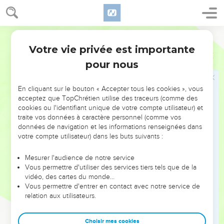
: je vais faire venir le malheur contre toi, du sein même de
ta famille » (12.11). Cette sombre prophétie se réalise dans la
Hébreu / Grec - Texte original
douloureuse tentative de coup d’état d’Absalom (ch.13 à 19).
Votre vie privée est importante
David, homme « qui correspond aux désirs » de Dieu (1 S
2 Samuel
Introduction
13.14), demeure un exemple en ce qu’il a reconnu devant
pour nous
l’Eternel le mal qu’il a fait (12.13 ; Ps 51). Le livre se termine
sur quelques documents complémentaires (ch.21 à 24).
En cliquant sur le bouton « Accepter tous les cookies », vous
acceptez que TopChrétien utilise des traceurs (comme des
Au chapitre 7, en réponse à la volonté de David de
cookies ou l'identifiant unique de votre compte utilisateur) et
traite vos données à caractère personnel (comme vos
construire un Temple au Seigneur, l’Eternel lui annonce la
données de navigation et les informations renseignées dans
permanence de sa dynastie et dit de son descendant : « Je
votre compte utilisateur) dans les buts suivants :
serai pour lui un père, et il sera pour moi un fils » (7.14).
Cette promesse a nourri la réflexion des prophètes. Esaïe
Mesurer l'audience de notre service
Vous permettre d'utiliser des services tiers tels que de la
annonce le règne du « rameau » qui « poussera sur le tronc
vidéo, des cartes du monde…
d’Isaï », c’est-à-dire du père de David (11.1), Jérémie et
Vous permettre d'entrer en contact avec notre service de
Zacharie prédisent la venue du « germe » de David (Jr 23.5 ;
relation aux utilisateurs.
Za 3.8 ; 6.12) et Ezéchiel, celle d’un nouveau David (34.23).
Jésus, « fils » de David, est venu accomplir la promesse :
Choisir mes cookies