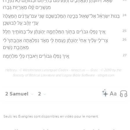
שָׁא֣וּל וִיהוֹנָתָ֗ן הַנֶּאֱהָבִ֤ים וְהַנְּעִימִם֙ בְּחַיֵּיהֶ֔ם וּבְמוֹתָ֖ם לֹ֣א נִפְרָ֑דוּ
מִנְּשָׁרִ֣ים קַ֔לּוּ מֵאֲרָי֖וֹת גָּבֵֽרוּ׃
24
בְּנוֹת֙ יִשְׂרָאֵ֔ל אֶל־שָׁא֖וּל בְּכֶ֑ינָה הַמַּלְבִּֽשְׁכֶ֤ם שָׁנִי֙ עִם־עֲדָנִ֔ים הַֽמַּעֲלֶה֙
עֲדִ֣י זָהָ֔ב עַ֖ל לְבוּשְׁכֶֽן׃
25
אֵ֚יךְ נָפְל֣וּ גִבֹּרִ֔ים בְּת֖וֹךְ הַמִּלְחָמָ֑ה יְה֣וֹנָתָ֔ן עַל־בָּמוֹתֶ֖יךָ חָלָֽל׃
26
צַר־לִ֣י עָלֶ֗יךָ אָחִי֙ יְה֣וֹנָתָ֔ן נָעַ֥מְתָּ לִּ֖י מְאֹ֑ד נִפְלְאַ֤תָה אַהֲבָֽתְךָ֙ לִ֔י
מֵאַהֲבַ֖ת נָשִֽׁים׃
27
אֵ֚יךְ נָפְל֣וּ גִבּוֹרִ֔ים וַיֹּאבְד֖וּ כְּלֵ֥י מִלְחָמָֽה׃
Hébreu : © Westminster Leningrad Codex - tanach.us --- Grec : © 2010 by the
Society of Biblical Literature and Logos Bible Software - sblgnt.com
2 Samuel
2
Seuls les Évangiles sont disponibles en vidéo pour le moment.