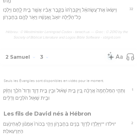
מֵֽתוּ׃
32
וַיִּשְׂאוּ֙ אֶת־עֲשָׂהאֵ֔ל וַֽיִּקְבְּרֻ֙הוּ֙ בְּקֶ֣בֶר אָבִ֔יו אֲשֶׁ֖ר בֵּ֣ית לָ֑חֶם וַיֵּלְכ֣וּ
כָל־הַלַּ֗יְלָה יוֹאָב֙ וַֽאֲנָשָׁ֔יו וַיֵּאֹ֥ר לָהֶ֖ם בְּחֶבְרֽוֹן׃
Hébreu : © Westminster Leningrad Codex - tanach.us --- Grec : © 2010 by the
Society of Biblical Literature and Logos Bible Software - sblgnt.com
2 Samuel
3
Seuls les Évangiles sont disponibles en vidéo pour le moment.
1
וַתְּהִ֤י הַמִּלְחָמָה֙ אֲרֻכָּ֔ה בֵּ֚ין בֵּ֣ית שָׁא֔וּל וּבֵ֖ין בֵּ֣ית דָּוִ֑ד וְדָוִד֙ הֹלֵ֣ךְ וְחָזֵ֔ק
וּבֵ֥ית שָׁא֖וּל הֹלְכִ֥ים וְדַלִּֽים׃
Les fils de David nés à Hébron
2
*וילדו **וַיִּוָּלְד֧וּ לְדָוִ֛ד בָּנִ֖ים בְּחֶבְר֑וֹן וַיְהִ֤י בְכוֹרוֹ֙ אַמְנ֔וֹן לַאֲחִינֹ֖עַם
הַיִּזְרְעֵאלִֽת׃