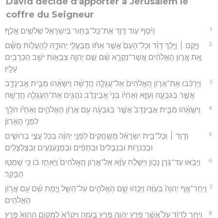
David décide d'apporter à Jérusalem le
coffre du Seigneur
1
וַיֹּ֨סֶף ע֥וֹד דָּוִ֛ד אֶת־כָּל־בָּח֥וּר בְּיִשְׂרָאֵ֖ל שְׁלֹשִׁ֥ים אָֽלֶף׃
2
וַיָּ֣קָם ׀ וַיֵּ֣לֶךְ דָּוִ֗ד וְכָל־הָעָם֙ אֲשֶׁ֣ר אִתּ֔וֹ מִֽבַּעֲלֵ֖י יְהוּדָ֑ה לְהַעֲל֣וֹת מִשָּׁ֗ם
אֵ֚ת אֲר֣וֹן הָאֱלֹהִ֔ים אֲשֶׁר־נִקְרָ֣א שֵׁ֗ם שֵׁ֣ם יְהוָ֧ה צְבָא֛וֹת יֹשֵׁ֥ב הַכְּרֻבִ֖ים
עָלָֽיו׃
3
וַיַּרְכִּ֜בוּ אֶת־אֲר֤וֹן הָֽאֱלֹהִים֙ אֶל־עֲגָלָ֣ה חֲדָשָׁ֔ה וַיִּשָּׂאֻ֔הוּ מִבֵּ֥ית אֲבִינָדָ֖ב
אֲשֶׁ֣ר בַּגִּבְעָ֑ה וְעֻזָּ֣א וְאַחְי֗וֹ בְּנֵי֙ אֲבִ֣ינָדָ֔ב נֹהֲגִ֖ים אֶת־הָעֲגָלָ֥ה חֲדָשָֽׁה׃
4
וַיִּשָּׂאֻ֗הוּ מִבֵּ֤ית אֲבִֽינָדָב֙ אֲשֶׁ֣ר בַּגִּבְעָ֔ה עִ֖ם אֲר֣וֹן הָאֱלֹהִ֑ים וְאַחְי֕וֹ הֹלֵ֖ךְ
לִפְנֵ֥י הָאָרֽוֹן׃
5
וְדָוִ֣ד ׀ וְכָל־בֵּ֣ית יִשְׂרָאֵ֗ל מְשַֽׂחֲקִים֙ לִפְנֵ֣י יְהוָ֔ה בְּכֹ֖ל עֲצֵ֣י בְרוֹשִׁ֑ים
וּבְכִנֹּר֤וֹת וּבִנְבָלִים֙ וּבְתֻפִּ֔ים וּבִמְנַֽעַנְעִ֖ים וּֽבְצֶלְצֶלִֽים׃
6
וַיָּבֹ֖אוּ עַד־גֹּ֣רֶן נָכ֑וֹן וַיִּשְׁלַ֨ח עֻזָּ֜א אֶל־אֲר֤וֹן הָֽאֱלֹהִים֙ וַיֹּ֣אחֶז בּ֔וֹ כִּ֥י שָׁמְט֖וּ
הַבָּקָֽר׃
7
וַיִּֽחַר־אַ֤ף יְהוָה֙ בְּעֻזָּ֔ה וַיַּכֵּ֥הוּ שָׁ֛ם הָאֱלֹהִ֖ים עַל־הַשַּׁ֑ל וַיָּ֣מָת שָׁ֔ם עִ֖ם אֲר֥וֹן
הָאֱלֹהִֽים׃
8
וַיִּ֣חַר לְדָוִ֔ד עַל֩ אֲשֶׁ֨ר פָּרַ֧ץ יְהוָ֛ה פֶּ֖רֶץ בְּעֻזָּ֑ה וַיִּקְרָ֞א לַמָּק֤וֹם הַהוּא֙ פֶּ֣רֶץ