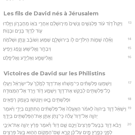
Les fils de David nés à Jérusalem
13
וַיִּקַּח֩ דָּוִ֨ד ע֜וֹד פִּֽלַגְשִׁ֤ים וְנָשִׁים֙ מִיר֣וּשָׁלִַ֔ם אַחֲרֵ֖י בֹּא֣וֹ מֵחֶבְר֑וֹן וַיִּוָּ֥לְדוּ
ע֛וֹד לְדָוִ֖ד בָּנִ֥ים וּבָנֽוֹת׃
14
וְאֵ֗לֶּה שְׁמ֛וֹת הַיִּלֹּדִ֥ים ל֖וֹ בִּירוּשָׁלִָ֑ם שַׁמּ֣וּעַ וְשׁוֹבָ֔ב וְנָתָ֖ן וּשְׁלֹמֹֽה׃
15
וְיִבְחָ֥ר וֶאֱלִישׁ֖וּעַ וְנֶ֥פֶג וְיָפִֽיעַ׃
16
וֶאֱלִישָׁמָ֥ע וְאֶלְיָדָ֖ע וֶאֱלִיפָֽלֶט׃
Victoires de David sur les Philistins
17
וַיִּשְׁמְע֣וּ פְלִשְׁתִּ֗ים כִּי־מָשְׁח֨וּ אֶת־דָּוִ֤ד לְמֶ֙לֶךְ֙ עַל־יִשְׂרָאֵ֔ל וַיַּעֲל֥וּ
כָל־פְּלִשְׁתִּ֖ים לְבַקֵּ֣שׁ אֶת־דָּוִ֑ד וַיִּשְׁמַ֣ע דָּוִ֔ד וַיֵּ֖רֶד אֶל־הַמְּצוּדָֽה׃
18
וּפְלִשְׁתִּ֖ים בָּ֑אוּ וַיִּנָּטְשׁ֖וּ בְּעֵ֥מֶק רְפָאִֽים׃
19
וַיִּשְׁאַ֨ל דָּוִ֤ד בַּֽיהוָה֙ לֵאמֹ֔ר הַאֶֽעֱלֶה֙ אֶל־פְּלִשְׁתִּ֔ים הֲתִתְּנֵ֖ם בְּיָדִ֑י וַיֹּ֨אמֶר
יְהוָ֤ה אֶל־דָּוִד֙ עֲלֵ֔ה כִּֽי־נָתֹ֥ן אֶתֵּ֛ן אֶת־הַפְּלִשְׁתִּ֖ים בְּיָדֶֽךָ׃
20
וַיָּבֹ֨א דָוִ֥ד בְּבַֽעַל־פְּרָצִים֮ וַיַּכֵּ֣ם שָׁ֣ם דָּוִד֒ וַיֹּ֕אמֶר פָּרַ֨ץ יְהוָ֧ה אֶת־אֹיְבַ֛י
לְפָנַ֖י כְּפֶ֣רֶץ מָ֑יִם עַל־כֵּ֗ן קָרָ֛א שֵֽׁם־הַמָּק֥וֹם הַה֖וּא בַּ֥עַל פְּרָצִֽים׃