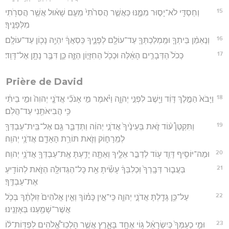
15
וְחַסְדִּ֖י לֹא־יָס֣וּר מִמֶּ֑נּוּ כַּאֲשֶׁ֤ר הֲסִרֹ֙תִי֙ מֵעִ֣ם שָׁא֔וּל אֲשֶׁ֥ר הֲסִרֹ֖תִי
מִלְּפָנֶֽיךָ׃
16
וְנֶאְמַ֨ן בֵּיתְךָ֧ וּמַֽמְלַכְתְּךָ֛ עַד־עוֹלָ֖ם לְפָנֶ֑יךָ כִּֽסְאֲךָ֔ יִהְיֶ֥ה נָכ֖וֹן עַד־עוֹלָֽם׃
17
כְּכֹל֙ הַדְּבָרִ֣ים הָאֵ֔לֶּה וּכְכֹ֖ל הַחִזָּי֣וֹן הַזֶּ֑ה כֵּ֛ן דִּבֶּ֥ר נָתָ֖ן אֶל־דָּוִֽד׃
Prière de David
18
וַיָּבֹא֙ הַמֶּ֣לֶךְ דָּוִ֔ד וַיֵּ֖שֶׁב לִפְנֵ֣י יְהוָ֑ה וַיֹּ֗אמֶר מִ֣י אָנֹכִ֞י אֲדֹנָ֤י יְהוִה֙ וּמִ֣י בֵיתִ֔י
כִּ֥י הֲבִיאֹתַ֖נִי עַד־הֲלֹֽם׃
19
וַתִּקְטַן֩ ע֨וֹד זֹ֤את בְּעֵינֶ֙יךָ֙ אֲדֹנָ֣י יְהוִ֔ה וַתְּדַבֵּ֛ר גַּ֥ם אֶל־בֵּֽית־עַבְדְּךָ֖
לְמֵֽרָח֑וֹק וְזֹ֛את תּוֹרַ֥ת הָאָדָ֖ם אֲדֹנָ֥י יְהוִֽה׃
20
וּמַה־יּוֹסִ֥יף דָּוִ֛ד ע֖וֹד לְדַבֵּ֣ר אֵלֶ֑יךָ וְאַתָּ֛ה יָדַ֥עְתָּ אֶֽת־עַבְדְּךָ֖ אֲדֹנָ֥י יְהוִֽה׃
21
בַּעֲב֤וּר דְּבָֽרְךָ֙ וּֽכְלִבְּךָ֔ עָשִׂ֕יתָ אֵ֥ת כָּל־הַגְּדוּלָּ֖ה הַזֹּ֑את לְהוֹדִ֖יעַ
אֶת־עַבְדֶּֽךָ׃
22
עַל־כֵּ֥ן גָּדַ֖לְתָּ אֲדֹנָ֣י יְהוִ֑ה כִּֽי־אֵ֣ין כָּמ֗וֹךָ וְאֵ֤ין אֱלֹהִים֙ זֽוּלָתֶ֔ךָ בְּכֹ֥ל
אֲשֶׁר־שָׁמַ֖עְנוּ בְּאָזְנֵֽינוּ׃
23
וּמִ֤י כְעַמְּךָ֙ כְּיִשְׂרָאֵ֔ל גּ֥וֹי אֶחָ֖ד בָּאָ֑רֶץ אֲשֶׁ֣ר הָלְכֽוּ־אֱ֠לֹהִים לִפְדּֽוֹת־ל֨וֹ