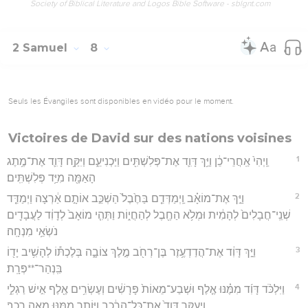
Society of Biblical Literature and Logos Bible Software - sblgnt.com
2 Samuel
8
Seuls les Évangiles sont disponibles en vidéo pour le moment.
Victoires de David sur des nations voisines
1
וַֽיְהִי֙ אַֽחֲרֵי־כֵ֔ן וַיַּ֥ךְ דָּוִ֛ד אֶת־פְּלִשְׁתִּ֖ים וַיַּכְנִיעֵ֑ם וַיִּקַּ֥ח דָּוִ֛ד אֶת־מֶ֥תֶג
הָאַמָּ֖ה מִיַּ֥ד פְּלִשְׁתִּֽים׃
2
וַיַּ֣ךְ אֶת־מוֹאָ֗ב וַֽיְמַדְּדֵ֤ם בַּחֶ֙בֶל֙ הַשְׁכֵּ֣ב אוֹתָ֣ם אַ֔רְצָה וַיְמַדֵּ֤ד
שְׁנֵֽי־חֲבָלִים֙ לְהָמִ֔ית וּמְלֹ֥א הַחֶ֖בֶל לְהַחֲי֑וֹת וַתְּהִ֤י מוֹאָב֙ לְדָוִ֔ד לַעֲבָדִ֖ים
נֹשְׂאֵ֥י מִנְחָֽה׃
3
וַיַּ֣ךְ דָּוִ֔ד אֶת־הֲדַדְעֶ֥זֶר בֶּן־רְחֹ֖ב מֶ֣לֶךְ צוֹבָ֑ה בְּלֶכְתּ֕וֹ לְהָשִׁ֥יב יָד֖וֹ
בִּֽנְהַר־**פְּרָֽת׃
4
וַיִּלְכֹּ֨ד דָּוִ֜ד מִמֶּ֗נּוּ אֶ֤לֶף וּשְׁבַע־מֵאוֹת֙ פָּרָשִׁ֔ים וְעֶשְׂרִ֥ים אֶ֖לֶף אִ֣ישׁ רַגְלִ֑י
וַיְעַקֵּ֤ר דָּוִד֙ אֶת־כָּל־הָרֶ֔כֶב וַיּוֹתֵ֥ר מִמֶּ֖נּוּ מֵ֥אָה רָֽכֶב׃