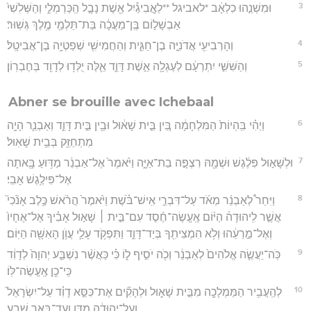
3
וּמִשְׁנֵ֣הוּ כִלְאָ֔ב *לאביגל **לַאֲ‍ֽבִיגַ֕יִל אֵ֖שֶׁת נָבָ֣ל הַֽכַּרְמְלִ֑י וְהַשְּׁלִשִׁי֙
אַבְשָׁל֣וֹם בֶּֽן־מַעֲכָ֔ה בַּת־תַּלְמַ֖י מֶ֥לֶךְ גְּשֽׁוּר׃
4
וְהָרְבִיעִ֖י אֲדֹנִיָּ֣ה בֶן־חַגִּ֑ית וְהַחֲמִישִׁ֖י שְׁפַטְיָ֥ה בֶן־אֲבִיטָֽל׃
5
וְהַשִּׁשִּׁ֣י יִתְרְעָ֔ם לְעֶגְלָ֖ה אֵ֣שֶׁת דָּוִ֑ד אֵ֛לֶּה יֻלְּד֥וּ לְדָוִ֖ד בְּחֶבְרֽוֹן׃
Abner se brouille avec Ichebaal
6
וַיְהִ֗י בִּֽהְיוֹת֙ הַמִּלְחָמָ֔ה בֵּ֚ין בֵּ֣ית שָׁא֔וּל וּבֵ֖ין בֵּ֣ית דָּוִ֑ד וְאַבְנֵ֛ר הָיָ֥ה
מִתְחַזֵּ֖ק בְּבֵ֥ית שָׁאֽוּל׃
7
וּלְשָׁא֣וּל פִּלֶ֔גֶשׁ וּשְׁמָ֖הּ רִצְפָּ֣ה בַת־אַיָּ֑ה וַיֹּ֙אמֶר֙ אֶל־אַבְנֵ֔ר מַדּ֥וּעַ בָּ֖אתָה
אֶל־פִּילֶ֥גֶשׁ אָבִֽי׃
8
וַיִּחַר֩ לְאַבְנֵ֨ר מְאֹ֜ד עַל־דִּבְרֵ֣י אִֽישׁ־בֹּ֗שֶׁת וַיֹּ֙אמֶר֙ הֲרֹ֨אשׁ כֶּ֥לֶב אָנֹ֘כִי֮
אֲשֶׁ֣ר לִֽיהוּדָה֒ הַיּ֨וֹם אֶֽעֱשֶׂה־חֶ֜סֶד עִם־בֵּ֣ית ׀ שָׁא֣וּל אָבִ֗יךָ אֶל־אֶחָיו֙
וְאֶל־מֵ֣רֵעֵ֔הוּ וְלֹ֥א הִמְצִיתִ֖ךָ בְּיַד־דָּוִ֑ד וַתִּפְקֹ֥ד עָלַ֛י עֲוֺ֥ן הָאִשָּׁ֖ה הַיּֽוֹם׃
9
כֹּֽה־יַעֲשֶׂ֤ה אֱלֹהִים֙ לְאַבְנֵ֔ר וְכֹ֖ה יֹסִ֣יף ל֑וֹ כִּ֗י כַּאֲשֶׁ֨ר נִשְׁבַּ֤ע יְהוָה֙ לְדָוִ֔ד
כִּֽי־כֵ֖ן אֶֽעֱשֶׂה־לּֽוֹ׃
10
לְהַֽעֲבִ֥יר הַמַּמְלָכָ֖ה מִבֵּ֣ית שָׁא֑וּל וּלְהָקִ֞ים אֶת־כִּסֵּ֣א דָוִ֗ד עַל־יִשְׂרָאֵל֙
וְעַל־יְהוּדָ֔ה מִדָּ֖ן וְעַד־בְּאֵ֥ר שָֽׁבַע׃