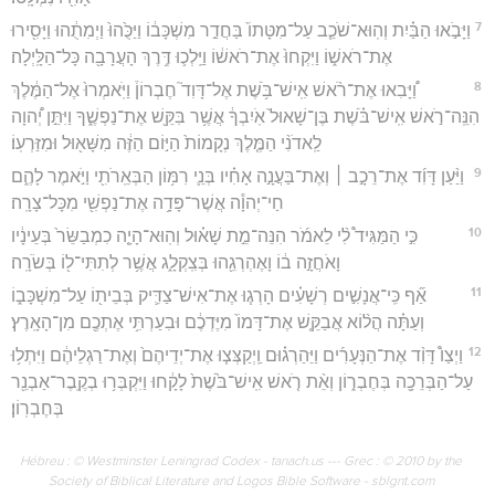
7
וַיָּבֹ֣אוּ הַבַּ֗יִת וְהֽוּא־שֹׁכֵ֤ב עַל־מִטָּתוֹ֙ בַּחֲדַ֣ר מִשְׁכָּב֔וֹ וַיַּכֻּ֙הוּ֙ וַיְמִתֻ֔הוּ וַיָּסִ֖ירוּ
אֶת־רֹאשׁ֑וֹ וַיִּקְחוּ֙ אֶת־רֹאשׁ֔וֹ וַיֵּֽלְכ֛וּ דֶּ֥רֶךְ הָעֲרָבָ֖ה כָּל־הַלָּֽיְלָה׃
8
וַ֠יָּבִאוּ אֶת־רֹ֨אשׁ אִֽישׁ־בֹּ֥שֶׁת אֶל־דָּוִד֮ חֶבְרוֹן֒ וַיֹּֽאמְרוּ֙ אֶל־הַמֶּ֔לֶךְ
הִנֵּֽה־רֹ֣אשׁ אִֽישׁ־בֹּ֗שֶׁת בֶּן־שָׁאוּל֙ אֹֽיִבְךָ֔ אֲשֶׁ֥ר בִּקֵּ֖שׁ אֶת־נַפְשֶׁ֑ךָ וַיִּתֵּ֣ן יְ֠הוָה
לַֽאדֹנִ֨י הַמֶּ֤לֶךְ נְקָמוֹת֙ הַיּ֣וֹם הַזֶּ֔ה מִשָּׁא֖וּל וּמִזַּרְעֽוֹ׃
9
וַיַּ֨עַן דָּוִ֜ד אֶת־רֵכָ֣ב ׀ וְאֶת־בַּעֲנָ֣ה אָחִ֗יו בְּנֵ֛י רִמּ֥וֹן הַבְּאֵֽרֹתִ֖י וַיֹּ֣אמֶר לָהֶ֑ם
חַי־יְהוָ֕ה אֲשֶׁר־פָּדָ֥ה אֶת־נַפְשִׁ֖י מִכָּל־צָרָֽה׃
10
כִּ֣י הַמַּגִּיד֩ לִ֨י לֵאמֹ֜ר הִנֵּה־מֵ֣ת שָׁא֗וּל וְהֽוּא־הָיָ֤ה כִמְבַשֵּׂר֙ בְּעֵינָ֔יו
וָאֹחֲזָ֣ה ב֔וֹ וָאֶהְרְגֵ֖הוּ בְּצִֽקְלָ֑ג אֲשֶׁ֥ר לְתִתִּי־ל֖וֹ בְּשֹׂרָֽה׃
11
אַ֞ף כִּֽי־אֲנָשִׁ֣ים רְשָׁעִ֗ים הָרְג֧וּ אֶת־אִישׁ־צַדִּ֛יק בְּבֵית֖וֹ עַל־מִשְׁכָּב֑וֹ
וְעַתָּ֗ה הֲל֨וֹא אֲבַקֵּ֤שׁ אֶת־דָּמוֹ֙ מִיֶּדְכֶ֔ם וּבִעַרְתִּ֥י אֶתְכֶ֖ם מִן־הָאָֽרֶץ׃
12
וַיְצַו֩ דָּוִ֨ד אֶת־הַנְּעָרִ֜ים וַיַּהַרְג֗וּם וַֽיְקַצְּצ֤וּ אֶת־יְדֵיהֶם֙ וְאֶת־רַגְלֵיהֶ֔ם וַיִּתְל֥וּ
עַל־הַבְּרֵכָ֖ה בְּחֶבְר֑וֹן וְאֵ֨ת רֹ֤אשׁ אִֽישׁ־בֹּ֙שֶׁת֙ לָקָ֔חוּ וַיִּקְבְּר֥וּ בְקֶֽבֶר־אַבְנֵ֖ר
בְּחֶבְרֽוֹן׃
Hébreu : © Westminster Leningrad Codex - tanach.us --- Grec : © 2010 by the
Society of Biblical Literature and Logos Bible Software - sblgnt.com