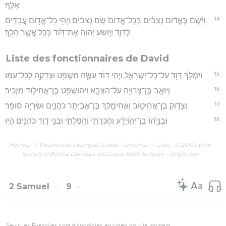
אָֽלֶף׃
14
וַיָּ֨שֶׂם בֶּאֱד֜וֹם נְצִבִ֗ים בְּכָל־אֱדוֹם֙ שָׂ֣ם נְצִבִ֔ים וַיְהִ֥י כָל־אֱד֖וֹם עֲבָדִ֣ים
לְדָוִ֑ד וַיּ֤וֹשַׁע יְהוָה֙ אֶת־דָּוִ֔ד בְּכֹ֖ל אֲשֶׁ֥ר הָלָֽךְ׃
Liste des fonctionnaires de David
15
וַיִּמְלֹ֥ךְ דָּוִ֖ד עַל־כָּל־יִשְׂרָאֵ֑ל וַיְהִ֣י דָוִ֗ד עֹשֶׂ֛ה מִשְׁפָּ֥ט וּצְדָקָ֖ה לְכָל־עַמּֽוֹ׃
16
וְיוֹאָ֥ב בֶּן־צְרוּיָ֖ה עַל־הַצָּבָ֑א וִיהוֹשָׁפָ֥ט בֶּן־אֲחִיל֖וּד מַזְכִּֽיר׃
17
וְצָד֧וֹק בֶּן־אֲחִיט֛וּב וַאֲחִימֶ֥לֶךְ בֶּן־אֶבְיָתָ֖ר כֹּהֲנִ֑ים וּשְׂרָיָ֖ה סוֹפֵֽר׃
18
וּבְנָיָ֙הוּ֙ בֶּן־יְה֣וֹיָדָ֔ע וְהַכְּרֵתִ֖י וְהַפְּלֵתִ֑י וּבְנֵ֥י דָוִ֖ד כֹּהֲנִ֥ים הָיֽוּ׃
Hébreu : © Westminster Leningrad Codex - tanach.us --- Grec : © 2010 by the
Society of Biblical Literature and Logos Bible Software - sblgnt.com
2 Samuel
9
Seuls les Évangiles sont disponibles en vidéo pour le moment.