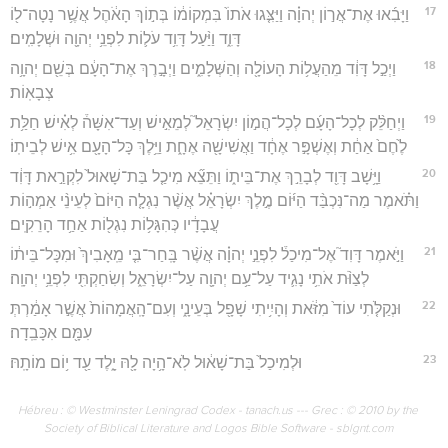
17
וַיָּבִ֜אוּ אֶת־אֲר֣וֹן יְהוָ֗ה וַיַּצִּ֤גוּ אֹתוֹ֙ בִּמְקוֹמ֔וֹ בְּת֣וֹךְ הָאֹ֔הֶל אֲשֶׁ֥ר נָטָה־ל֖וֹ
דָּוִ֑ד וַיַּ֨עַל דָּוִ֥ד עֹל֛וֹת לִפְנֵ֥י יְהוָ֖ה וּשְׁלָמִֽים׃
18
וַיְכַ֣ל דָּוִ֔ד מֵהַעֲל֥וֹת הָעוֹלָ֖ה וְהַשְּׁלָמִ֑ים וַיְבָ֣רֶךְ אֶת־הָעָ֔ם בְּשֵׁ֖ם יְהוָ֥ה
צְבָאֽוֹת׃
19
וַיְחַלֵּ֨ק לְכָל־הָעָ֜ם לְכָל־הֲמ֣וֹן יִשְׂרָאֵל֮ לְמֵאִ֣ישׁ וְעַד־אִשָּׁה֒ לְאִ֗ישׁ חַלַּ֥ת
לֶ֙חֶם֙ אַחַ֔ת וְאֶשְׁפָּ֣ר אֶחָ֔ד וַאֲשִׁישָׁ֖ה אֶחָ֑ת וַיֵּ֥לֶךְ כָּל־הָעָ֖ם אִ֥ישׁ לְבֵיתֽוֹ׃
20
וַיָּ֥שָׁב דָּוִ֖ד לְבָרֵ֣ךְ אֶת־בֵּית֑וֹ וַתֵּצֵ֞א מִיכַ֤ל בַּת־שָׁאוּל֙ לִקְרַ֣את דָּוִ֔ד
וַתֹּ֗אמֶר מַה־נִּכְבַּ֨ד הַיּ֜וֹם מֶ֣לֶךְ יִשְׂרָאֵ֗ל אֲשֶׁ֨ר נִגְלָ֤ה הַיּוֹם֙ לְעֵינֵ֨י אַמְה֣וֹת
עֲבָדָ֔יו כְּהִגָּל֥וֹת נִגְל֖וֹת אַחַ֥ד הָרֵקִֽים׃
21
וַיֹּ֣אמֶר דָּוִד֮ אֶל־מִיכַל֒ לִפְנֵ֣י יְהוָ֗ה אֲשֶׁ֨ר בָּֽחַר־בִּ֤י מֵֽאָבִיךְ֙ וּמִכָּל־בֵּית֔וֹ
לְצַוֺּ֨ת אֹתִ֥י נָגִ֛יד עַל־עַ֥ם יְהוָ֖ה עַל־יִשְׂרָאֵ֑ל וְשִׂחַקְתִּ֖י לִפְנֵ֥י יְהוָֽה׃
22
וּנְקַלֹּ֤תִי עוֹד֙ מִזֹּ֔את וְהָיִ֥יתִי שָׁפָ֖ל בְּעֵינָ֑י וְעִם־הָֽאֲמָהוֹת֙ אֲשֶׁ֣ר אָמַ֔רְתְּ
עִמָּ֖ם אִכָּבֵֽדָה׃
23
וּלְמִיכַל֙ בַּת־שָׁא֔וּל לֹֽא־הָ֥יָה לָ֖הּ יָ֑לֶד עַ֖ד י֥וֹם מוֹתָֽהּ׃
Hébreu : © Westminster Leningrad Codex - tanach.us --- Grec : © 2010 by the
Society of Biblical Literature and Logos Bible Software - sblgnt.com