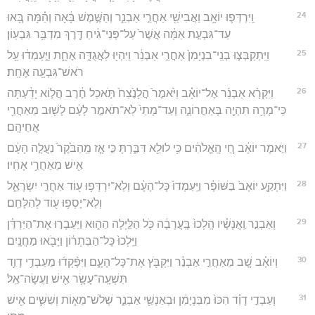
24
וַֽיִּרְדְּפ֛וּ יוֹאָ֥ב וַאֲבִישַׁ֖י אַחֲרֵ֣י אַבְנֵ֑ר וְהַשֶּׁ֣מֶשׁ בָּ֔אָה וְהֵ֗מָּה בָּ֚אוּ
עַד־גִּבְעַ֣ת אַמָּ֔ה אֲשֶׁר֙ עַל־פְּנֵי־גִ֔יחַ דֶּ֖רֶךְ מִדְבַּ֥ר גִּבְעֽוֹן׃
25
וַיִּֽתְקַבְּצ֤וּ בְנֵֽי־בִנְיָמִן֙ אַחֲרֵ֣י אַבְנֵ֔ר וַיִּהְי֖וּ לַאֲגֻדָּ֣ה אֶחָ֑ת וַיַּ֣עַמְד֔וּ עַ֥ל
רֹאשׁ־גִּבְעָ֖ה אֶחָֽת׃
26
וַיִּקְרָ֨א אַבְנֵ֜ר אֶל־יוֹאָ֗ב וַיֹּ֙אמֶר֙ הֲלָנֶ֙צַח֙ תֹּ֣אכַל חֶ֔רֶב הֲל֣וֹא יָדַ֔עְתָּה
כִּֽי־מָרָ֥ה תִהְיֶ֖ה בָּאַחֲרוֹנָ֑ה וְעַד־מָתַי֙ לֹֽא־תֹאמַ֣ר לָעָ֔ם לָשׁ֖וּב מֵאַחֲרֵ֥י
אֲחֵיהֶֽם׃
27
וַיֹּ֣אמֶר יוֹאָ֔ב חַ֚י הָֽאֱלֹהִ֔ים כִּ֥י לוּלֵ֖א דִּבַּ֑רְתָּ כִּ֣י אָ֤ז מֵֽהַבֹּ֙קֶר֙ נַעֲלָ֣ה הָעָ֔ם
אִ֖ישׁ מֵאַחֲרֵ֥י אָחִֽיו׃
28
וַיִּתְקַ֤ע יוֹאָב֙ בַּשּׁוֹפָ֔ר וַיַּֽעַמְדוּ֙ כָּל־הָעָ֔ם וְלֹֽא־יִרְדְּפ֥וּ ע֖וֹד אַחֲרֵ֣י יִשְׂרָאֵ֑ל
וְלֹֽא־יָסְפ֥וּ ע֖וֹד לְהִלָּחֵֽם׃
29
וְאַבְנֵ֣ר וַֽאֲנָשָׁ֗יו הָֽלְכוּ֙ בָּֽעֲרָבָ֔ה כֹּ֖ל הַלַּ֣יְלָה הַה֑וּא וַיַּעַבְר֣וּ אֶת־הַיַּרְדֵּ֗ן
וַיֵּֽלְכוּ֙ כָּל־הַבִּתְר֔וֹן וַיָּבֹ֖אוּ מַחֲנָֽיִם׃
30
וְיוֹאָ֗ב שָׁ֚ב מֵאַחֲרֵ֣י אַבְנֵ֔ר וַיִּקְבֹּ֖ץ אֶת־כָּל־הָעָ֑ם וַיִּפָּ֨קְד֜וּ מֵעַבְדֵ֥י דָוִ֛ד
תִּשְׁעָֽה־עָשָׂ֥ר אִ֖ישׁ וַעֲשָׂה־אֵֽל׃
31
וְעַבְדֵ֣י דָוִ֗ד הִכּוּ֙ מִבִּנְיָמִ֔ן וּבְאַנְשֵׁ֖י אַבְנֵ֑ר שְׁלֹשׁ־מֵא֧וֹת וְשִׁשִּׁ֛ים אִ֖ישׁ