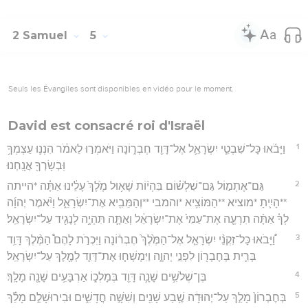
2 Samuel
5
Seuls les Évangiles sont disponibles en vidéo pour le moment.
David est consacré roi d'Israël
1
וַיָּבֹ֜אוּ כָּל־שִׁבְטֵ֧י יִשְׂרָאֵ֛ל אֶל־דָּוִ֖ד חֶבְר֑וֹנָה וַיֹּאמְר֣וּ לֵאמֹ֔ר הִנְנ֛וּ עַצְמְךָ֥
וּֽבְשָׂרְךָ֖ אֲנָֽחְנוּ׃
2
גַּם־אֶתְמ֣וֹל גַּם־שִׁלְשׁ֗וֹם בִּהְי֨וֹת שָׁא֥וּל מֶ֙לֶךְ֙ עָלֵ֔ינוּ אַתָּ֗ה *הייתה
**הָיִ֛יתָ *מוציא **הַמּוֹצִ֥יא *והמבי **וְהַמֵּבִ֖יא אֶת־יִשְׂרָאֵ֑ל וַיֹּ֨אמֶר יְהוָ֜ה
לְךָ֗ אַתָּ֨ה תִרְעֶ֤ה אֶת־עַמִּי֙ אֶת־יִשְׂרָאֵ֔ל וְאַתָּ֛ה תִּהְיֶ֥ה לְנָגִ֖יד עַל־יִשְׂרָאֵֽל׃
3
וַ֠יָּבֹאוּ כָּל־זִקְנֵ֨י יִשְׂרָאֵ֤ל אֶל־הַמֶּ֙לֶךְ֙ חֶבְר֔וֹנָה וַיִּכְרֹ֣ת לָהֶם֩ הַמֶּ֨לֶךְ דָּוִ֥ד
בְּרִ֛ית בְּחֶבְר֖וֹן לִפְנֵ֣י יְהוָ֑ה וַיִּמְשְׁח֧וּ אֶת־דָּוִ֛ד לְמֶ֖לֶךְ עַל־יִשְׂרָאֵֽל׃
4
בֶּן־שְׁלֹשִׁ֥ים שָׁנָ֛ה דָּוִ֖ד בְּמָלְכ֑וֹ אַרְבָּעִ֥ים שָׁנָ֖ה מָלָֽךְ׃
5
בְּחֶבְרוֹן֙ מָלַ֣ךְ עַל־יְהוּדָ֔ה שֶׁ֥בַע שָׁנִ֖ים וְשִׁשָּׁ֣ה חֳדָשִׁ֑ים וּבִירוּשָׁלִַ֣ם מָלַ֗ךְ