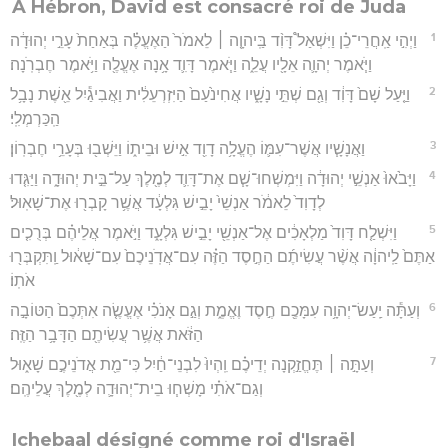
A Hébron, David est consacré roi de Juda
1
וַיְהִ֣י אַֽחֲרֵי־כֵ֗ן וַיִּשְׁאַל֩ דָּוִ֨ד בַּֽיהוָ֤ה ׀ לֵאמֹר֙ הַאֶעֱלֶ֗ה בְּאַחַת֙ עָרֵ֣י יְהוּדָ֔ה
וַיֹּ֧אמֶר יְהוָ֛ה אֵלָ֖יו עֲלֵ֑ה וַיֹּ֧אמֶר דָּוִ֛ד אָ֥נָה אֶעֱלֶ֖ה וַיֹּ֥אמֶר חֶבְרֹֽנָה׃
2
וַיַּ֤עַל שָׁם֙ דָּוִ֔ד וְגַ֖ם שְׁתֵּ֣י נָשָׁ֑יו אֲחִינֹ֙עַם֙ הַיִּזְרְעֵלִ֔ית וַאֲבִיגַ֕יִל אֵ֖שֶׁת נָבָ֥ל
הַֽכַּרְמְלִֽי׃
3
וַאֲנָשָׁ֧יו אֲשֶׁר־עִמּ֛וֹ הֶעֱלָ֥ה דָוִ֖ד אִ֣ישׁ וּבֵית֑וֹ וַיֵּשְׁב֖וּ בְּעָרֵ֥י חֶבְרֽוֹן׃
4
וַיָּבֹ֙אוּ֙ אַנְשֵׁ֣י יְהוּדָ֔ה וַיִּמְשְׁחוּ־שָׁ֧ם אֶת־דָּוִ֛ד לְמֶ֖לֶךְ עַל־בֵּ֣ית יְהוּדָ֑ה וַיַּגִּ֤דוּ
לְדָוִד֙ לֵאמֹ֔ר אַנְשֵׁי֙ יָבֵ֣ישׁ גִּלְעָ֔ד אֲשֶׁ֥ר קָבְר֖וּ אֶת־שָׁאֽוּל׃
5
וַיִּשְׁלַ֤ח דָּוִד֙ מַלְאָכִ֔ים אֶל־אַנְשֵׁ֖י יָבֵ֣ישׁ גִּלְעָ֑ד וַיֹּ֣אמֶר אֲלֵיהֶ֗ם בְּרֻכִ֤ים
אַתֶּם֙ לַֽיהוָ֔ה אֲשֶׁ֨ר עֲשִׂיתֶ֜ם הַחֶ֣סֶד הַזֶּ֗ה עִם־אֲדֹֽנֵיכֶם֙ עִם־שָׁא֔וּל וַֽתִּקְבְּר֖וּ
אֹתֽוֹ׃
6
וְעַתָּ֕ה יַֽעַשׂ־יְהוָ֥ה עִמָּכֶ֖ם חֶ֣סֶד וֶאֱמֶ֑ת וְגַ֣ם אָנֹכִ֗י אֶעֱשֶׂ֤ה אִתְּכֶם֙ הַטּוֹבָ֣ה
הַזֹּ֔את אֲשֶׁ֥ר עֲשִׂיתֶ֖ם הַדָּבָ֥ר הַזֶּֽה׃
7
וְעַתָּ֣ה ׀ תֶּחֱזַ֣קְנָה יְדֵיכֶ֗ם וִֽהְיוּ֙ לִבְנֵי־חַ֔יִל כִּי־מֵ֖ת אֲדֹנֵיכֶ֣ם שָׁא֑וּל
וְגַם־אֹתִ֗י מָשְׁח֧וּ בֵית־יְהוּדָ֛ה לְמֶ֖לֶךְ עֲלֵיהֶֽם׃
Ichebaal désigné comme roi d'Israël