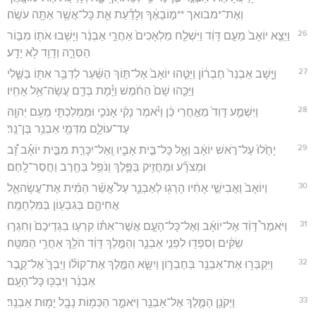
וְאֶת־*מבואך **מ֣וֹבָאֶ֔ךָ וְלָדַ֕עַת אֵ֛ת כָּל־אֲשֶׁ֥ר אַתָּ֖ה עֹשֶֽׂה׃
26
וַיֵּצֵ֤א יוֹאָב֙ מֵעִ֣ם דָּוִ֔ד וַיִּשְׁלַ֤ח מַלְאָכִים֙ אַחֲרֵ֣י אַבְנֵ֔ר וַיָּשִׁ֥בוּ אֹת֖וֹ מִבּ֣וֹר
הַסִּרָ֑ה וְדָוִ֖ד לֹ֥א יָדָֽע׃
27
וַיָּ֤שָׁב אַבְנֵר֙ חֶבְר֔וֹן וַיַּטֵּ֤הוּ יוֹאָב֙ אֶל־תּ֣וֹךְ הַשַּׁ֔עַר לְדַבֵּ֥ר אִתּ֖וֹ בַּשֶּׁ֑לִי
וַיַּכֵּ֤הוּ שָׁם֙ הַחֹ֔מֶשׁ וַיָּ֕מָת בְּדַ֖ם עֲשָׂה־אֵ֥ל אָחִֽיו׃
28
וַיִּשְׁמַ֤ע דָּוִד֙ מֵאַ֣חֲרֵי כֵ֔ן וַיֹּ֗אמֶר נָקִ֨י אָנֹכִ֧י וּמַמְלַכְתִּ֛י מֵעִ֥ם יְהוָ֖ה
עַד־עוֹלָ֑ם מִדְּמֵ֖י אַבְנֵ֥ר בֶּן־נֵֽר׃
29
יָחֻ֙לוּ֙ עַל־רֹ֣אשׁ יוֹאָ֔ב וְאֶ֖ל כָּל־בֵּ֣ית אָבִ֑יו וְֽאַל־יִכָּרֵ֣ת מִבֵּ֣ית יוֹאָ֡ב זָ֠ב
וּמְצֹרָ֞ע וּמַחֲזִ֥יק בַּפֶּ֛לֶךְ וְנֹפֵ֥ל בַּחֶ֖רֶב וַחֲסַר־לָֽחֶם׃
30
וְיוֹאָב֙ וַאֲבִישַׁ֣י אָחִ֔יו הָרְג֖וּ לְאַבְנֵ֑ר עַל֩ אֲשֶׁ֨ר הֵמִ֜ית אֶת־עֲשָׂהאֵ֧ל
אֲחִיהֶ֛ם בְּגִבְע֖וֹן בַּמִּלְחָמָֽה׃
31
וַיֹּאמֶר֩ דָּוִ֨ד אֶל־יוֹאָ֜ב וְאֶל־כָּל־הָעָ֣ם אֲשֶׁר־אִתּ֗וֹ קִרְע֤וּ בִגְדֵיכֶם֙ וְחִגְר֣וּ
שַׂקִּ֔ים וְסִפְד֖וּ לִפְנֵ֣י אַבְנֵ֑ר וְהַמֶּ֣לֶךְ דָּוִ֔ד הֹלֵ֖ךְ אַחֲרֵ֥י הַמִּטָּֽה׃
32
וַיִּקְבְּר֥וּ אֶת־אַבְנֵ֖ר בְּחֶבְר֑וֹן וַיִשָּׂ֧א הַמֶּ֣לֶךְ אֶת־קוֹל֗וֹ וַיֵּבְךְּ֙ אֶל־קֶ֣בֶר
אַבְנֵ֔ר וַיִּבְכּ֖וּ כָּל־הָעָֽם׃
33
וַיְקֹנֵ֥ן הַמֶּ֛לֶךְ אֶל־אַבְנֵ֖ר וַיֹּאמַ֑ר הַכְּמ֥וֹת נָבָ֖ל יָמ֥וּת אַבְנֵֽר׃