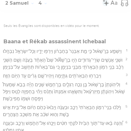
2 Samuel
4
Seuls les Évangiles sont disponibles en vidéo pour le moment.
Baana et Rékab assassinent Ichebaal
1
וַיִּשְׁמַ֣ע בֶּן־שָׁא֗וּל כִּ֣י מֵ֤ת אַבְנֵר֙ בְּחֶבְר֔וֹן וַיִּרְפּ֖וּ יָדָ֑יו וְכָל־יִשְׂרָאֵ֖ל נִבְהָֽלוּ׃
2
וּשְׁנֵ֣י אֲנָשִׁ֣ים שָׂרֵֽי־גְדוּדִ֣ים הָי֪וּ בֶן־שָׁא֟וּל שֵׁם֩ הָאֶחָ֨ד בַּֽעֲנָ֜ה וְשֵׁ֧ם הַשֵּׁנִ֣י
רֵכָ֗ב בְּנֵ֛י רִמּ֥וֹן הַבְּאֶֽרֹתִ֖י מִבְּנֵ֣י בִנְיָמִ֑ן כִּ֚י גַּם־בְּאֵר֔וֹת תֵּחָשֵׁ֖ב עַל־בִּנְיָמִֽן׃
3
וַיִּבְרְח֥וּ הַבְּאֵרֹתִ֖ים גִּתָּ֑יְמָה וַֽיִּהְיוּ־שָׁ֣ם גָּרִ֔ים עַ֖ד הַיּ֥וֹם הַזֶּֽה׃
4
וְלִיהֽוֹנָתָן֙ בֶּן־שָׁא֔וּל בֵּ֖ן נְכֵ֣ה רַגְלָ֑יִם בֶּן־חָמֵ֣שׁ שָׁנִ֣ים הָיָ֡ה בְּבֹ֣א שְׁמֻעַת֩
שָׁא֨וּל וִיהֽוֹנָתָ֜ן מִֽיִּזְרְעֶ֗אל וַתִּשָּׂאֵ֤הוּ אֹֽמַנְתּוֹ֙ וַתָּנֹ֔ס וַיְהִ֞י בְּחָפְזָ֥הּ לָנ֛וּס וַיִּפֹּ֥ל
וַיִּפָּסֵ֖חַ וּשְׁמ֥וֹ מְפִיבֹֽשֶׁת׃
5
וַיֵּ֨לְכ֜וּ בְּנֵֽי־רִמּ֤וֹן הַבְּאֵֽרֹתִי֙ רֵכָ֣ב וּבַעֲנָ֔ה וַיָּבֹ֙אוּ֙ כְּחֹ֣ם הַיּ֔וֹם אֶל־בֵּ֖ית אִ֣ישׁ
בֹּ֑שֶׁת וְה֣וּא שֹׁכֵ֔ב אֵ֖ת מִשְׁכַּ֥ב הַֽצָּהֳרָֽיִם׃
6
וְ֠הֵנָּה בָּ֜אוּ עַד־תּ֤וֹךְ הַבַּ֙יִת֙ לֹקְחֵ֣י חִטִּ֔ים וַיַּכֻּ֖הוּ אֶל־הַחֹ֑מֶשׁ וְרֵכָ֛ב וּבַעֲנָ֥ה
אָחִ֖יו נִמְלָֽטוּ׃