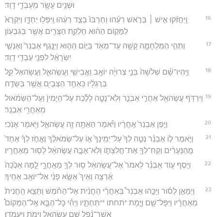
וּשְׁנֵ֥ים עָשָׂ֖ר מֵעַבְדֵ֥י דָוִֽד׃
16
וַֽיַּחֲזִ֜קוּ אִ֣ישׁ ׀ בְּרֹ֣אשׁ רֵעֵ֗הוּ וְחַרְבּוֹ֙ בְּצַ֣ד רֵעֵ֔הוּ וַֽיִּפְּל֖וּ יַחְדָּ֑ו וַיִּקְרָא֙
לַמָּק֣וֹם הַה֔וּא חֶלְקַ֥ת הַצֻּרִ֖ים אֲשֶׁ֥ר בְּגִבְעֽוֹן׃
17
וַתְּהִ֧י הַמִּלְחָמָ֛ה קָשָׁ֥ה עַד־מְאֹ֖ד בַּיּ֣וֹם הַה֑וּא וַיִּנָּ֤גֶף אַבְנֵר֙ וְאַנְשֵׁ֣י
יִשְׂרָאֵ֔ל לִפְנֵ֖י עַבְדֵ֥י דָוִֽד׃
18
וַיִּֽהְיוּ־שָׁ֗ם שְׁלֹשָׁה֙ בְּנֵ֣י צְרוּיָ֔ה יוֹאָ֥ב וַאֲבִישַׁ֖י וַעֲשָׂהאֵ֑ל וַעֲשָׂהאֵל֙ קַ֣ל
בְּרַגְלָ֔יו כְּאַחַ֥ד הַצְּבָיִ֖ם אֲשֶׁ֥ר בַּשָּׂדֶֽה׃
19
וַיִּרְדֹּ֥ף עֲשָׂהאֵ֖ל אַחֲרֵ֣י אַבְנֵ֑ר וְלֹֽא־נָטָ֣ה לָלֶ֗כֶת עַל־הַיָּמִין֙ וְעַֽל־הַשְּׂמֹ֔אול
מֵאַחֲרֵ֖י אַבְנֵֽר׃
20
וַיִּ֤פֶן אַבְנֵר֙ אַֽחֲרָ֔יו וַיֹּ֕אמֶר הַאַתָּ֥ה זֶ֖ה עֲשָׂהאֵ֑ל וַיֹּ֖אמֶר אָנֹֽכִי׃
21
וַיֹּ֧אמֶר ל֣וֹ אַבְנֵ֗ר נְטֵ֤ה לְךָ֙ עַל־יְמִֽינְךָ֙ א֣וֹ עַל־שְׂמֹאלֶ֔ךָ וֶאֱחֹ֣ז לְךָ֗ אֶחָד֙
מֵֽהַנְּעָרִ֔ים וְקַח־לְךָ֖ אֶת־חֲלִצָת֑וֹ וְלֹֽא־אָבָ֣ה עֲשָׂהאֵ֔ל לָס֖וּר מֵאַחֲרָֽיו׃
22
וַיֹּ֧סֶף ע֣וֹד אַבְנֵ֗ר לֵאמֹר֙ אֶל־עֲשָׂהאֵ֔ל ס֥וּר לְךָ֖ מֵאַֽחֲרָ֑י לָ֤מָּה אַכֶּ֙כָּה֙
אַ֔רְצָה וְאֵיךְ֙ אֶשָּׂ֣א פָנַ֔י אֶל־יוֹאָ֖ב אָחִֽיךָ׃
23
וַיְמָאֵ֣ן לָס֗וּר וַיַּכֵּ֣הוּ אַבְנֵר֩ בְּאַחֲרֵ֨י הַחֲנִ֜ית אֶל־הַחֹ֗מֶשׁ וַתֵּצֵ֤א הַֽחֲנִית֙
מֵאַחֲרָ֔יו וַיִּפָּל־שָׁ֖ם וַיָּ֣מָת *תחתו **תַּחְתָּ֑יו וַיְהִ֡י כָּל־הַבָּ֣א אֶֽל־הַמָּקוֹם֩
אֲשֶׁר־נָ֨פַל שָׁ֧ם עֲשָׂהאֵ֛ל וַיָּמֹ֖ת וַֽיַּעֲמֹֽדוּ׃