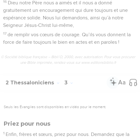
16
Dieu notre Père nous a aimés et il nous a donné
gratuitement un encouragement qui dure toujours et une
espérance solide. Nous lui demandons, ainsi qu’à notre
Seigneur Jésus-Christ lui-même,
17
de remplir vos cœurs de courage. Qu’ils vous donnent la
force de faire toujours le bien en actes et en paroles !
© Société biblique française – Bibli’O, 2000, avec autorisation. Pour vous procurer
une Bible imprimée, rendez-vous sur www.editionsbiblio.fr
2 Thessaloniciens
3
Seuls les Évangiles sont disponibles en vidéo pour le moment.
Priez pour nous
1
Enfin, frères et sœurs, priez pour nous. Demandez que la