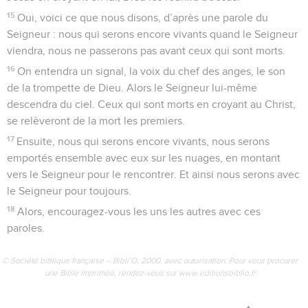
15
Oui, voici ce que nous disons, d’après une parole du
Seigneur : nous qui serons encore vivants quand le Seigneur
viendra, nous ne passerons pas avant ceux qui sont morts.
16
On entendra un signal, la voix du chef des anges, le son
de la trompette de Dieu. Alors le Seigneur lui-même
descendra du ciel. Ceux qui sont morts en croyant au Christ,
se relèveront de la mort les premiers.
17
Ensuite, nous qui serons encore vivants, nous serons
emportés ensemble avec eux sur les nuages, en montant
vers le Seigneur pour le rencontrer. Et ainsi nous serons avec
le Seigneur pour toujours.
18
Alors, encouragez-vous les uns les autres avec ces
paroles.
© Société biblique française – Bibli’O, 2000, avec autorisation. Pour vous procurer
une Bible imprimée, rendez-vous sur www.editionsbiblio.fr