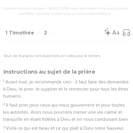
© Société biblique française – Bibli’O, 2000, avec autorisation. Pour vous procurer
une Bible imprimée, rendez-vous sur www.editionsbiblio.fr
1 Timothée
2
Seuls les Évangiles sont disponibles en vidéo pour le moment.
Instructions au sujet de la prière
1
Avant tout, je recommande ceci : il faut faire des demandes
à Dieu, le prier, le supplier et le remercier pour tous les êtres
humains.
2
Il faut prier pour ceux qui nous gouvernent et pour toutes
les autorités. Alors nous pourrons mener une vie calme et
tranquille en étant fidèles à Dieu et en nous conduisant bien.
3
Voilà ce qui est beau et ce qui plaît à Dieu notre Sauveur.