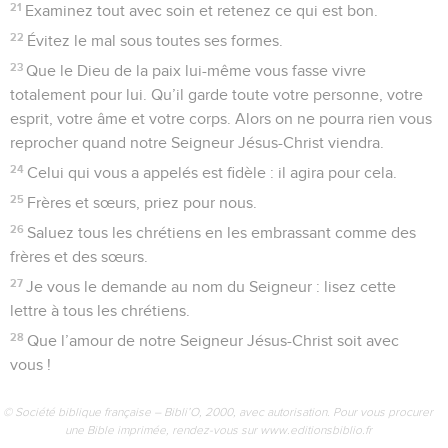
21
Examinez tout avec soin et retenez ce qui est bon.
22
Évitez le mal sous toutes ses formes.
23
Que le Dieu de la paix lui-même vous fasse vivre
totalement pour lui. Qu’il garde toute votre personne, votre
esprit, votre âme et votre corps. Alors on ne pourra rien vous
reprocher quand notre Seigneur Jésus-Christ viendra.
24
Celui qui vous a appelés est fidèle : il agira pour cela.
25
Frères et sœurs, priez pour nous.
26
Saluez tous les chrétiens en les embrassant comme des
frères et des sœurs.
27
Je vous le demande au nom du Seigneur : lisez cette
lettre à tous les chrétiens.
28
Que l’amour de notre Seigneur Jésus-Christ soit avec
vous !
© Société biblique française – Bibli’O, 2000, avec autorisation. Pour vous procurer
une Bible imprimée, rendez-vous sur www.editionsbiblio.fr