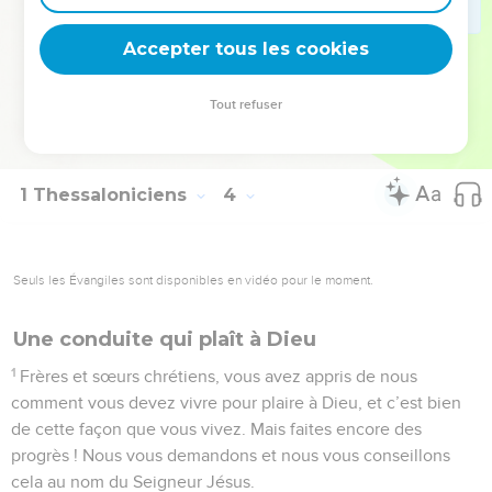
appartiennent, vous serez saints devant Dieu notre Père, et
Accepter tous les cookies
on ne pourra rien vous reprocher.
© Société biblique française – Bibli’O, 2000, avec autorisation. Pour vous procurer
Tout refuser
une Bible imprimée, rendez-vous sur www.editionsbiblio.fr
1 Thessaloniciens
4
Seuls les Évangiles sont disponibles en vidéo pour le moment.
Une conduite qui plaît à Dieu
1
Frères et sœurs chrétiens, vous avez appris de nous
comment vous devez vivre pour plaire à Dieu, et c’est bien
de cette façon que vous vivez. Mais faites encore des
progrès ! Nous vous demandons et nous vous conseillons
cela au nom du Seigneur Jésus.