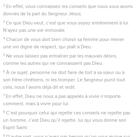
2
En effet, vous connaissez les conseils que nous vous avons
donnés de la part du Seigneur Jésus.
3
Ce que Dieu veut, c’est que vous soyez entièrement à lui.
N’ayez pas une vie immorale.
4
Chacun de vous doit bien choisir sa femme pour mener
une vie digne de respect, qui plaît à Dieu.
5
Ne vous laissez pas entraîner par les mauvais désirs,
comme les autres qui ne connaissent pas Dieu.
6
À ce sujet, personne ne doit faire de tort à sa sœur ou à
son frère chrétiens, ni les tromper. Le Seigneur punit tout
cela, nous l’avons déjà dit et redit.
7
En effet, Dieu ne nous a pas appelés à vivre n’importe
comment, mais à vivre pour lui.
8
C’est pourquoi celui qui rejette ces conseils ne rejette pas
un homme, c’est Dieu qu’il rejette, lui qui vous donne son
Esprit Saint.
9
D’autre part, vous n’avez pas besoin qu’on vous écrive sur