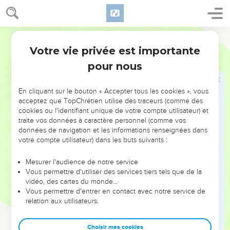
nous désirons vous revoir.
7
Alors, frères et sœurs, au milieu de tous nos malheurs et de
Parole de Vie
nos souffrances, votre foi nous a encouragés.
Votre vie privée est importante
1 Thessaloniciens
3
8
Maintenant, nous revivons parce que vous restez forts dans
pour nous
le Seigneur.
9
Comment remercier Dieu pour vous, à cause de la grande
En cliquant sur le bouton « Accepter tous les cookies », vous
joie que vous nous donnez devant lui ?
acceptez que TopChrétien utilise des traceurs (comme des
10
Nuit et jour, voici ce que nous lui demandons avec force :
cookies ou l'identifiant unique de votre compte utilisateur) et
traite vos données à caractère personnel (comme vos
qu’il nous permette de vous revoir et de compléter ce qui
données de navigation et les informations renseignées dans
manque à votre foi.
votre compte utilisateur) dans les buts suivants :
11
Que Dieu lui-même, notre Père, et que notre Seigneur
Jésus-Christ nous ouvrent la route pour aller jusqu’à vous !
Mesurer l'audience de notre service
Vous permettre d'utiliser des services tiers tels que de la
12
Que le Seigneur fasse grandir de plus en plus l’amour que
vidéo, des cartes du monde…
vous avez les uns pour les autres et pour tous ! Que cet
Vous permettre d'entrer en contact avec notre service de
relation aux utilisateurs.
amour ressemble à notre amour pour vous !
13
Ainsi, le Seigneur remplira vos cœurs de sa force. Et quand
Choisir mes cookies
notre Seigneur Jésus viendra avec tous ceux qui lui