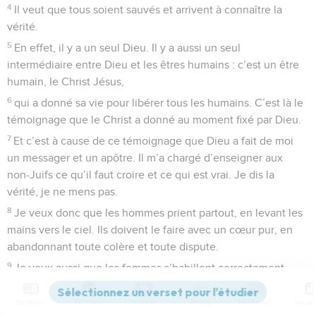
4
Il veut que tous soient sauvés et arrivent à connaître la
vérité.
5
En effet, il y a un seul Dieu. Il y a aussi un seul
intermédiaire entre Dieu et les êtres humains : c’est un être
humain, le Christ Jésus,
6
qui a donné sa vie pour libérer tous les humains. C’est là le
témoignage que le Christ a donné au moment fixé par Dieu.
7
Et c’est à cause de ce témoignage que Dieu a fait de moi
un messager et un apôtre. Il m’a chargé d’enseigner aux
non-Juifs ce qu’il faut croire et ce qui est vrai. Je dis la
vérité, je ne mens pas.
8
Je veux donc que les hommes prient partout, en levant les
mains vers le ciel. Ils doivent le faire avec un cœur pur, en
abandonnant toute colère et toute dispute.
9
Je veux aussi que les femmes s’habillent correctement.
Elles doivent avoir une tenue digne et simple, sans coiffure
compliquée. Elles ne doivent pas porter de bijoux en or, ni
Contenus
Versions
Commentaires
Strong
Dictionnaire