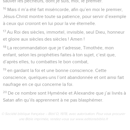
sauver les pécheurs, dont je suis, moi, le premier.
16
Mais il m’a été fait miséricorde, afin qu’en moi le premier,
Jésus-Christ montre toute sa patience, pour servir d’exemple
à ceux qui croiront en lui pour la vie éternelle.
17
Au Roi des siècles, immortel, invisible, seul Dieu, honneur
et gloire aux siècles des siècles ! Amen !
18
La recommandation que je t’adresse, Timothée, mon
enfant, selon les prophéties faites à ton sujet, c’est que,
d’après elles, tu combattes le bon combat,
19
en gardant la foi et une bonne conscience. Cette
conscience, quelques-uns l’ont abandonnée et ont ainsi fait
naufrage en ce qui concerne la foi.
20
De ce nombre sont Hyménée et Alexandre que j’ai livrés à
Satan afin qu’ils apprennent à ne pas blasphémer.
© Société biblique française – Bibli’O, 1978, avec autorisation. Pour vous procurer
une Bible imprimée, rendez-vous sur www.editionsbiblio.fr