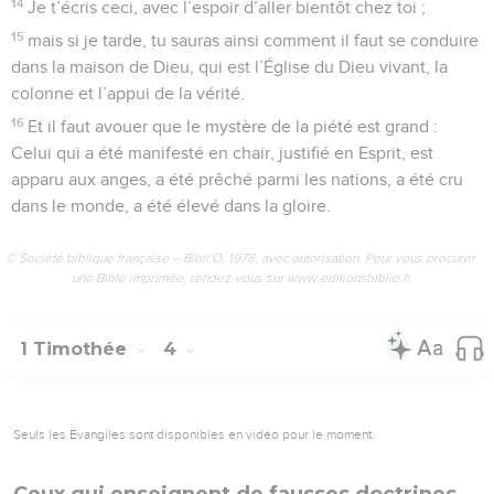
14
Je t’écris ceci, avec l’espoir d’aller bientôt chez toi ;
15
mais si je tarde, tu sauras ainsi comment il faut se conduire
dans la maison de Dieu, qui est l’Église du Dieu vivant, la
colonne et l’appui de la vérité.
16
Et il faut avouer que le mystère de la piété est grand :
Celui qui a été manifesté en chair, justifié en Esprit, est
apparu aux anges, a été prêché parmi les nations, a été cru
dans le monde, a été élevé dans la gloire.
© Société biblique française – Bibli’O, 1978, avec autorisation. Pour vous procurer
une Bible imprimée, rendez-vous sur www.editionsbiblio.fr
1 Timothée
4
Seuls les Évangiles sont disponibles en vidéo pour le moment.
Ceux qui enseignent de fausses doctrines