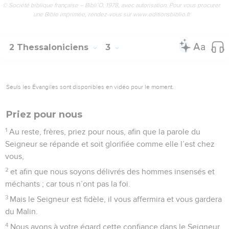
© Société biblique française – Bibli’O, 1978, avec autorisation. Pour vous procurer
une Bible imprimée, rendez-vous sur www.editionsbiblio.fr
2 Thessaloniciens
3
Seuls les Évangiles sont disponibles en vidéo pour le moment.
Priez pour nous
1
Au reste, frères, priez pour nous, afin que la parole du
Seigneur se répande et soit glorifiée comme elle l’est chez
vous,
2
et afin que nous soyons délivrés des hommes insensés et
méchants ; car tous n’ont pas la foi.
3
Mais le Seigneur est fidèle, il vous affermira et vous gardera
du Malin.
4
Nous avons à votre égard cette confiance dans le Seigneur