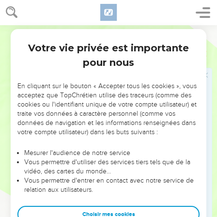
13
Nous ne voulons pas, frères, que vous soyez dans
l’ignorance au sujet de ceux qui dorment, afin que vous ne
Segond 1978 (Colombe)
vous attristiez pas comme les autres qui n’ont pas
Votre vie privée est importante
1 Thessaloniciens
4
d’espérance.
pour nous
14
En effet, si nous croyons que Jésus est mort et qu’il est
ressuscité, (nous croyons aussi que) Dieu ramènera aussi par
En cliquant sur le bouton « Accepter tous les cookies », vous
Jésus, et avec lui, ceux qui se sont endormis.
acceptez que TopChrétien utilise des traceurs (comme des
15
Voici, en effet, ce que nous vous déclarons, d’après une
cookies ou l'identifiant unique de votre compte utilisateur) et
traite vos données à caractère personnel (comme vos
parole du Seigneur : nous les vivants, restés pour
données de navigation et les informations renseignées dans
l’avènement du Seigneur, nous ne devancerons pas ceux qui
votre compte utilisateur) dans les buts suivants :
se sont endormis.
16
Car le Seigneur lui-même, à un signal donné, à la voix d’un
Mesurer l'audience de notre service
Vous permettre d'utiliser des services tiers tels que de la
archange, au son de la trompette de Dieu, descendra du ciel,
vidéo, des cartes du monde…
et les morts en Christ ressusciteront en premier lieu.
Vous permettre d'entrer en contact avec notre service de
17
relation aux utilisateurs.
Ensuite, nous les vivants, qui serons restés, nous serons
enlevés ensemble avec eux dans les nuées, à la rencontre
du Seigneur dans les airs, et ainsi nous serons toujours avec
Choisir mes cookies