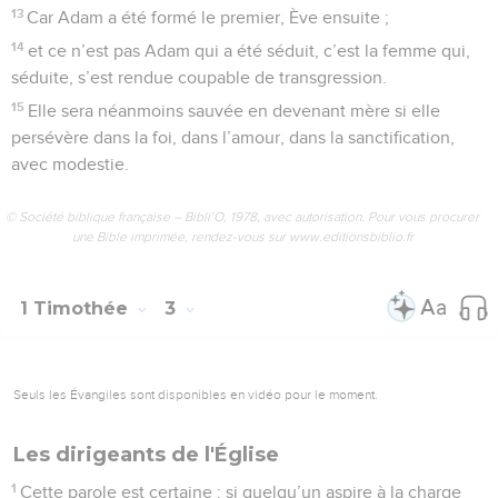
13
Car Adam a été formé le premier, Ève ensuite ;
14
et ce n’est pas Adam qui a été séduit, c’est la femme qui,
séduite, s’est rendue coupable de transgression.
15
Elle sera néanmoins sauvée en devenant mère si elle
persévère dans la foi, dans l’amour, dans la sanctification,
avec modestie.
© Société biblique française – Bibli’O, 1978, avec autorisation. Pour vous procurer
une Bible imprimée, rendez-vous sur www.editionsbiblio.fr
1 Timothée
3
Seuls les Évangiles sont disponibles en vidéo pour le moment.
Les dirigeants de l'Église
1
Cette parole est certaine : si quelqu’un aspire à la charge