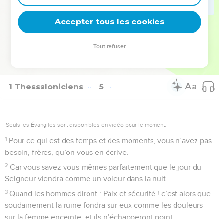
le Seigneur.
Accepter tous les cookies
18
Consolez-vous donc les uns les autres par ces paroles.
© Société biblique française – Bibli’O, 1978, avec autorisation. Pour vous procurer
Tout refuser
une Bible imprimée, rendez-vous sur www.editionsbiblio.fr
1 Thessaloniciens
5
Seuls les Évangiles sont disponibles en vidéo pour le moment.
1
Pour ce qui est des temps et des moments, vous n’avez pas
besoin, frères, qu’on vous en écrive.
2
Car vous savez vous-mêmes parfaitement que le jour du
Seigneur viendra comme un voleur dans la nuit.
3
Quand les hommes diront : Paix et sécurité ! c’est alors que
soudainement la ruine fondra sur eux comme les douleurs
sur la femme enceinte, et ils n’échapperont point.