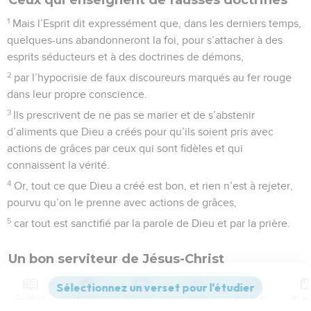
1
Mais l’Esprit dit expressément que, dans les derniers temps,
quelques-uns abandonneront la foi, pour s’attacher à des
esprits séducteurs et à des doctrines de démons,
2
par l’hypocrisie de faux discoureurs marqués au fer rouge
dans leur propre conscience.
3
Ils prescrivent de ne pas se marier et de s’abstenir
d’aliments que Dieu a créés pour qu’ils soient pris avec
actions de grâces par ceux qui sont fidèles et qui
connaissent la vérité.
4
Or, tout ce que Dieu a créé est bon, et rien n’est à rejeter,
pourvu qu’on le prenne avec actions de grâces,
5
car tout est sanctifié par la parole de Dieu et par la prière.
Un bon serviteur de Jésus-Christ
6
En exposant cela aux frères, tu seras un bon serviteur du
Contenus
Versions
Commentaires
Strong
Dictionnaire
Christ-Jésus, nourri des paroles de la foi et de la bonne