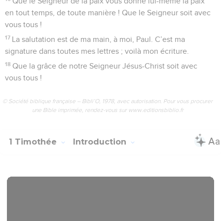
Que le Seigneur de la paix vous donne lui-même la paix
en tout temps, de toute manière ! Que le Seigneur soit avec
vous tous !
17
La salutation est de ma main, à moi, Paul. C’est ma
signature dans toutes mes lettres ; voilà mon écriture.
18
Que la grâce de notre Seigneur Jésus-Christ soit avec
vous tous !
© Société biblique française – Bibli’O, 1978, avec autorisation. Pour vous procurer
une Bible imprimée, rendez-vous sur www.editionsbiblio.fr
1 Timothée
Introduction