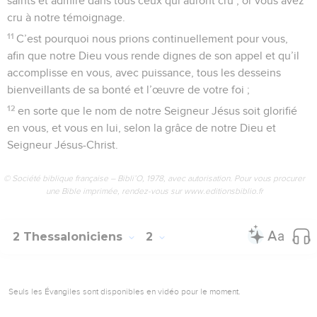
saints et admiré dans tous ceux qui auront cru ; or vous avez
cru à notre témoignage.
11
C’est pourquoi nous prions continuellement pour vous,
afin que notre Dieu vous rende dignes de son appel et qu’il
accomplisse en vous, avec puissance, tous les desseins
bienveillants de sa bonté et l’œuvre de votre foi ;
12
en sorte que le nom de notre Seigneur Jésus soit glorifié
en vous, et vous en lui, selon la grâce de notre Dieu et
Seigneur Jésus-Christ.
© Société biblique française – Bibli’O, 1978, avec autorisation. Pour vous procurer
une Bible imprimée, rendez-vous sur www.editionsbiblio.fr
2 Thessaloniciens
2
Seuls les Évangiles sont disponibles en vidéo pour le moment.