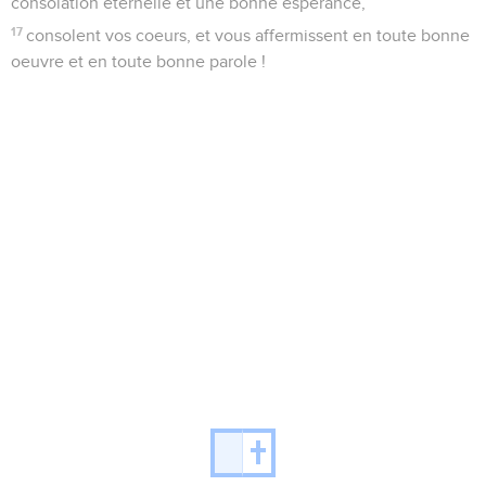
consolation éternelle et une bonne espérance,
17
consolent vos coeurs, et vous affermissent en toute bonne
oeuvre et en toute bonne parole !