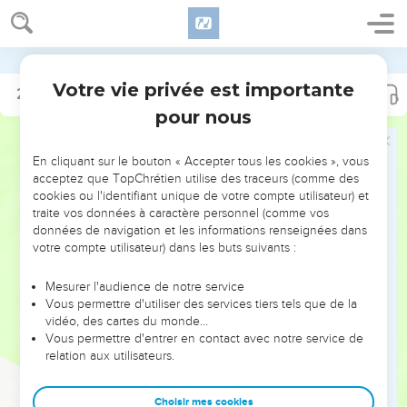
Segond 1910
Votre vie privée est importante
2 Thessaloniciens
2 Thessaloniciens
1
2
pour nous
NE MANQUEZ PAS L’ÉVÉNEMENT
En cliquant sur le bouton « Accepter tous les cookies », vous
DE L’ANNÉE !
acceptez que TopChrétien utilise des traceurs (comme des
cookies ou l'identifiant unique de votre compte utilisateur) et
ET SI LEURS ERREURS POUVAIENT VOUS ÉVITER LES
traite vos données à caractère personnel (comme vos
VOTRES ?
données de navigation et les informations renseignées dans
votre compte utilisateur) dans les buts suivants :
On admire souvent les leaders pour leurs réussites, leur impact,
leur foi ou leur vision. Mais on voit moins les doutes, les erreurs
Mesurer l'audience de notre service
Vous permettre d'utiliser des services tiers tels que de la
et les saisons difficiles qu'ils ont traversés, alors même que ce
vidéo, des cartes du monde…
sont elles qui les ont façonnés.
Vous permettre d'entrer en contact avec notre service de
relation aux utilisateurs.
Dans cette conférence, leaders, entrepreneurs, et responsables
reviennent sur les erreurs marquantes de leur parcours et les
clés pour avancer avec plus de sagesse afin que leurs erreurs
Choisir mes cookies