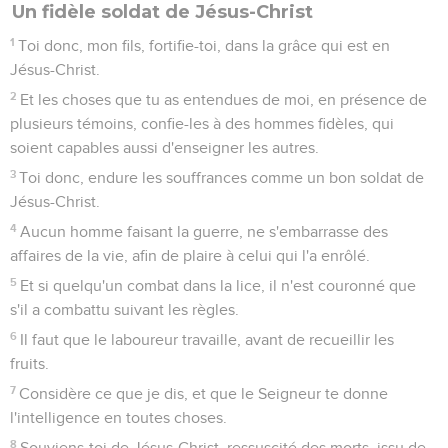
Un fidèle soldat de Jésus-Christ
1
Toi donc, mon fils, fortifie-toi, dans la grâce qui est en
Jésus-Christ.
2
Et les choses que tu as entendues de moi, en présence de
plusieurs témoins, confie-les à des hommes fidèles, qui
soient capables aussi d'enseigner les autres.
3
Toi donc, endure les souffrances comme un bon soldat de
Jésus-Christ.
4
Aucun homme faisant la guerre, ne s'embarrasse des
affaires de la vie, afin de plaire à celui qui l'a enrôlé.
5
Et si quelqu'un combat dans la lice, il n'est couronné que
s'il a combattu suivant les règles.
6
Il faut que le laboureur travaille, avant de recueillir les
fruits.
7
Considère ce que je dis, et que le Seigneur te donne
l'intelligence en toutes choses.
8
Souviens-toi de Jésus-Christ, ressuscité des morts, issu de