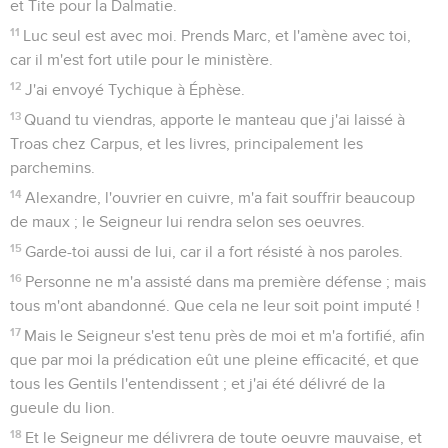
et Tite pour la Dalmatie.
11
Luc seul est avec moi. Prends Marc, et l'amène avec toi,
car il m'est fort utile pour le ministère.
12
J'ai envoyé Tychique à Éphèse.
13
Quand tu viendras, apporte le manteau que j'ai laissé à
Troas chez Carpus, et les livres, principalement les
parchemins.
14
Alexandre, l'ouvrier en cuivre, m'a fait souffrir beaucoup
de maux ; le Seigneur lui rendra selon ses oeuvres.
15
Garde-toi aussi de lui, car il a fort résisté à nos paroles.
16
Personne ne m'a assisté dans ma première défense ; mais
tous m'ont abandonné. Que cela ne leur soit point imputé !
17
Mais le Seigneur s'est tenu près de moi et m'a fortifié, afin
que par moi la prédication eût une pleine efficacité, et que
tous les Gentils l'entendissent ; et j'ai été délivré de la
gueule du lion.
18
Et le Seigneur me délivrera de toute oeuvre mauvaise, et