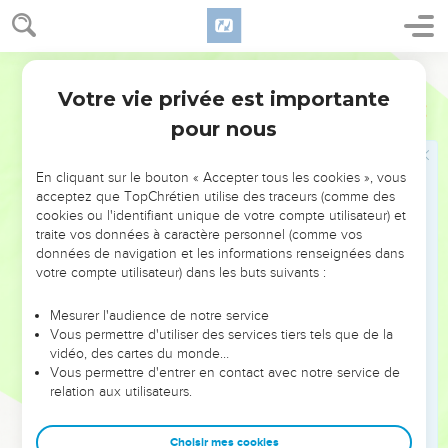
laissés à Troas (4.13). Mais il n’est pas sûr de le revoir : il sait
que « le moment de son départ est arrivé » (4.6). Aussi ce
Ostervald
texte a-t-il des allures de testament : le regard de Paul se
Votre vie privée est importante
pose à la fois sur son passé (ses souvenirs : 1.5-6,11 ; 3.10-11),
2 Timothée
Introduction
son présent (son procès : 4.16) et son avenir proche (son «
pour nous
départ » imminent).
En cliquant sur le bouton « Accepter tous les cookies », vous
La lettre contient donc de nombreuses directives sur ce que
acceptez que TopChrétien utilise des traceurs (comme des
Timothée devra faire pour rester fidèle à l’enseignement
cookies ou l'identifiant unique de votre compte utilisateur) et
traite vos données à caractère personnel (comme vos
reçu. Dans la situation de persécution qui a amené Paul en
données de navigation et les informations renseignées dans
prison, et en raison des enseignements erronés qui
votre compte utilisateur) dans les buts suivants :
menacent les Eglises, Paul donne à Timothée des
encouragements (ch. 1) pour supporter la souffrance (2.1-13)
Mesurer l'audience de notre service
Vous permettre d'utiliser des services tiers tels que de la
et pour défendre la vérité (2.14 à 4.15) : il devra éviter les
vidéo, des cartes du monde…
discussions inutiles (2.14-26), s’éloigner des gens qui
Vous permettre d'entrer en contact avec notre service de
enseignent des erreurs (3.1-19), rester attaché à ce qu’il a
relation aux utilisateurs.
appris (3.10-17) et prêcher la Parole (4.1-5). Car « toute
l’Ecriture est inspirée de Dieu et utile pour enseigner,
Choisir mes cookies