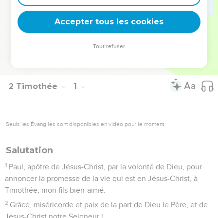
réfuter, redresser et apprendre à mener une vie conforme à
la volonté de Dieu » (3.16).
Accepter tous les cookies
La Bible Du Semeur Copyright © 1992, 1999 by Biblica, Inc.® Used by
Tout refuser
permission. All rights reserved worldwide.
2 Timothée
1
Seuls les Évangiles sont disponibles en vidéo pour le moment.
Salutation
1
Paul, apôtre de Jésus-Christ, par la volonté de Dieu, pour
annoncer la promesse de la vie qui est en Jésus-Christ, à
Timothée, mon fils bien-aimé.
2
Grâce, miséricorde et paix de la part de Dieu le Père, et de
Jésus-Christ notre Seigneur !