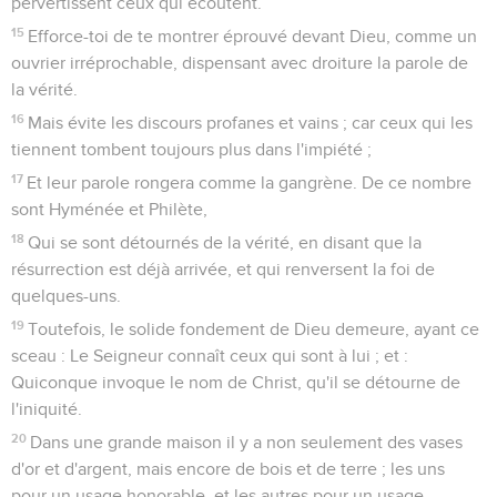
pervertissent ceux qui écoutent.
15
Efforce-toi de te montrer éprouvé devant Dieu, comme un
ouvrier irréprochable, dispensant avec droiture la parole de
la vérité.
16
Mais évite les discours profanes et vains ; car ceux qui les
tiennent tombent toujours plus dans l'impiété ;
17
Et leur parole rongera comme la gangrène. De ce nombre
sont Hyménée et Philète,
18
Qui se sont détournés de la vérité, en disant que la
résurrection est déjà arrivée, et qui renversent la foi de
quelques-uns.
19
Toutefois, le solide fondement de Dieu demeure, ayant ce
sceau : Le Seigneur connaît ceux qui sont à lui ; et :
Quiconque invoque le nom de Christ, qu'il se détourne de
l'iniquité.
20
Dans une grande maison il y a non seulement des vases
d'or et d'argent, mais encore de bois et de terre ; les uns
pour un usage honorable, et les autres pour un usage