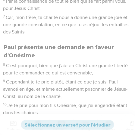
Par la connaissance de tout le bien qui se fait parmi vous,
pour Jésus-Christ.
7
Car, mon frère, ta charité nous a donné une grande joie et
une grande consolation, en ce que tu as réjoui les entrailles
des Saints.
Paul présente une demande en faveur
d'Onésime
8
C'est pourquoi, bien que j'aie en Christ une grande liberté
pour te commander ce qui est convenable,
9
Cependant je te prie plutôt, étant ce que je suis, Paul
avancé en âge, et même actuellement prisonnier de Jésus-
Christ, au nom de la charité,
10
Je te prie pour mon fils Onésime, que j'ai engendré étant
dans les chaînes,
11
Qui t'a été autrefois inutile, mais qui maintenant te sera
utile, aussi bien qu'à moi, et que je te renvoie.
Contenus
Versions
Commentaires
Strong
Dictionnaire