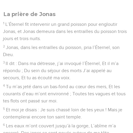
La prière de Jonas
1
L’Éternel fit intervenir un grand poisson pour engloutir
Jonas, et Jonas demeura dans les entrailles du poisson trois
jours et trois nuits.
2
Jonas, dans les entrailles du poisson, pria l’Éternel, son
Dieu.
3
Il dit : Dans ma détresse, j’ai invoqué l’Éternel, Et il m’a
répondu ; Du sein du séjour des morts J’ai appelé au
secours, Et tu as écouté ma voix.
4
Tu m’as jeté dans un bas-fond au cœur des mers, Et les
courants d’eau m’ont environné ; Toutes tes vagues et tous
tes flots ont passé sur moi.
5
Et moi je disais : Je suis chassé loin de tes yeux ! Mais je
contemplerai encore ton saint temple.
6
Les eaux m’ont couvert jusqu’à la gorge, L’abîme m’a
enserré, Des joncs se sont noués autour de ma tête.