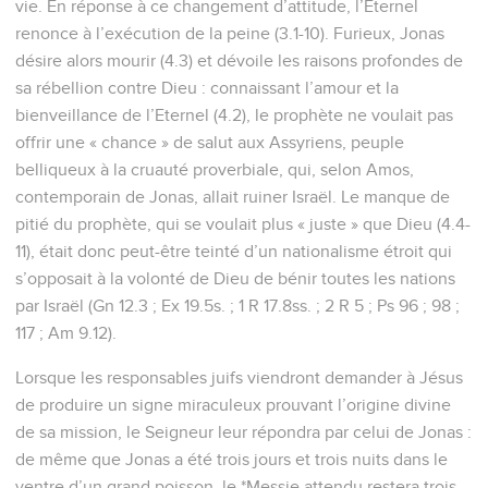
vie. En réponse à ce changement d’attitude, l’Eternel
renonce à l’exécution de la peine (3.1-10). Furieux, Jonas
désire alors mourir (4.3) et dévoile les raisons profondes de
sa rébellion contre Dieu : connaissant l’amour et la
bienveillance de l’Eternel (4.2), le prophète ne voulait pas
offrir une « chance » de salut aux Assyriens, peuple
belliqueux à la cruauté proverbiale, qui, selon Amos,
contemporain de Jonas, allait ruiner Israël. Le manque de
pitié du prophète, qui se voulait plus « juste » que Dieu (4.4-
11), était donc peut-être teinté d’un nationalisme étroit qui
s’opposait à la volonté de Dieu de bénir toutes les nations
par Israël (Gn 12.3 ; Ex 19.5s. ; 1 R 17.8ss. ; 2 R 5 ; Ps 96 ; 98 ;
117 ; Am 9.12).
Lorsque les responsables juifs viendront demander à Jésus
de produire un signe miraculeux prouvant l’origine divine
de sa mission, le Seigneur leur répondra par celui de Jonas :
de même que Jonas a été trois jours et trois nuits dans le
ventre d’un grand poisson, le *Messie attendu restera trois