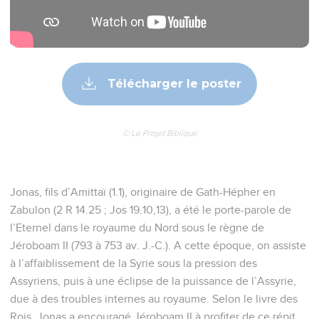
Télécharger le poster
© Le Projet Biblique
Jonas, fils d’Amittaï (1.1), originaire de Gath-Hépher en
Zabulon (2 R 14.25 ; Jos 19.10,13), a été le porte-parole de
l’Eternel dans le royaume du Nord sous le règne de
Jéroboam II (793 à 753 av. J.-C.). A cette époque, on assiste
à l’affaiblissement de la Syrie sous la pression des
Assyriens, puis à une éclipse de la puissance de l’Assyrie,
due à des troubles internes au royaume. Selon le livre des
Rois, Jonas a encouragé Jéroboam II à profiter de ce répit