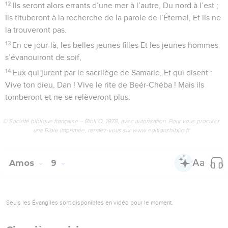
12
Ils seront alors errants d’une mer à l’autre, Du nord à l’est ;
Ils tituberont à la recherche de la parole de l’Éternel, Et ils ne
la trouveront pas.
13
En ce jour-là, les belles jeunes filles Et les jeunes hommes
s’évanouiront de soif,
14
Eux qui jurent par le sacrilège de Samarie, Et qui disent :
Vive ton dieu, Dan ! Vive le rite de Beér-Chéba ! Mais ils
tomberont et ne se relèveront plus.
© Société biblique française – Bibli’O, 1978, avec autorisation. Pour vous procurer
une Bible imprimée, rendez-vous sur www.editionsbiblio.fr
Amos
9
Seuls les Évangiles sont disponibles en vidéo pour le moment.