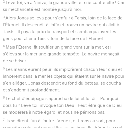
2
Lève-toi, va à Ninive, la grande ville, et crie contre elle ! Car
sa méchanceté est montée jusqu’à moi.
3
Alors Jonas se leva pour s’enfuir à Tarsis, loin de la face de
l’Éternel. Il descendit à Jaffa et trouva un navire qui allait à
Tarsis ; il paya le prix du transport et s’embarqua avec les
gens pour aller à Tarsis, loin de la face de l’Éternel.
4
Mais l’Éternel fit souffler un grand vent sur la mer, et il
s’éleva sur la mer une grande tempête. Le navire menaçait
de se briser.
5
Les marins eurent peur, ils implorèrent chacun leur dieu et
lancèrent dans la mer les objets qui étaient sur le navire pour
s’en alléger. Jonas descendit au fond du bateau, se coucha
et s’endormit profondément.
6
Le chef d’équipage s’approcha de lui et lui dit : Pourquoi
dors-tu ? Lève-toi, invoque ton Dieu ! Peut-être que ce Dieu
se modérera à notre égard, et nous ne périrons pas.
7
Ils se dirent l’un à l’autre : Venez, et tirons au sort, pour
connaître celui qui nous attire ce malheur. Ils tirèrent au sort,