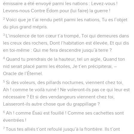
émissaire a été envoyé parmi les nations : Levez-vous !
Levons-nous Contre Édom pour (lui faire) la guerre !
2
Voici que je t’ai rendu petit parmi les nations, Tu es l’objet
du plus grand mépris.
3
L’insolence de ton cœur t’a trompé, Toi qui demeures dans
les creux des rochers, Dont l’habitation est élevée, Et qui dis
en toi-même : Qui me fera descendre jusqu’à terre ?
4
Quand tu prendrais de la hauteur, tel un aigle, Quand ton
nid serait placé parmi les étoiles, Je t’en précipiterai, –
Oracle de l’Éternel.
5
Si des voleurs, des pillards nocturnes, viennent chez toi,
Ah ! comme te voilà ruiné ! Ne voleront-ils pas ce qui leur est
nécessaire ? Et si des vendangeurs viennent chez toi,
Laisseront-ils autre chose que du grappillage ?
6
Ah ! comme Ésaü est fouillé ! Comme ses cachettes sont
éventrées !
7
Tous tes alliés t’ont refoulé jusqu’à la frontière. Ils t’ont