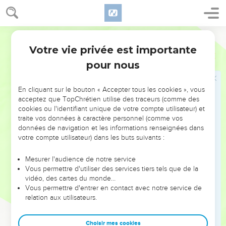
de la maison d’Israël ; le pays ne peut supporter toutes ses
paroles.
Segond 1978 (Colombe)
11
Car voici ce que dit Amos : Jéroboam mourra par l’épée, et
Votre vie privée est importante
Israël sera déporté loin de sa terre.
Amos
7
pour nous
12
Amatsia dit à Amos : Visionnaire, va-t’en, enfuis-toi dans le
pays de Juda ; manges-y ton pain, et là tu prophétiseras.
En cliquant sur le bouton « Accepter tous les cookies », vous
13
Mais ne continue pas à prophétiser à Béthel, car c’est un
acceptez que TopChrétien utilise des traceurs (comme des
sanctuaire du roi, et c’est une maison royale.
cookies ou l'identifiant unique de votre compte utilisateur) et
traite vos données à caractère personnel (comme vos
14
Amos répondit à Amatsia : Je ne suis ni prophète, ni fils de
données de navigation et les informations renseignées dans
prophète ; mais je suis bouvier et je cultive des sycomores.
votre compte utilisateur) dans les buts suivants :
15
L’Éternel m’a pris derrière le troupeau, et l’Éternel m’a dit :
Va, prophétise à mon peuple d’Israël.
Mesurer l'audience de notre service
Vous permettre d'utiliser des services tiers tels que de la
16
Écoute maintenant la parole de l’Éternel, toi qui dis : Ne
vidéo, des cartes du monde…
prophétise pas sur Israël et ne bavarde pas sur la maison
Vous permettre d'entrer en contact avec notre service de
relation aux utilisateurs.
d’Isaac.
17
A cause de cela, voici ce que dit l’Éternel : Ta femme se
Choisir mes cookies
prostituera dans la ville, tes fils et tes filles tomberont par