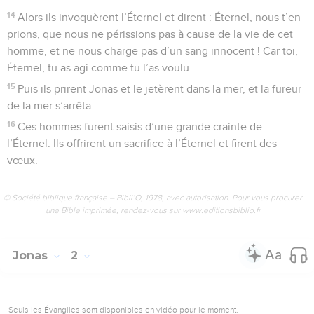
14
Alors ils invoquèrent l’Éternel et dirent : Éternel, nous t’en
prions, que nous ne périssions pas à cause de la vie de cet
homme, et ne nous charge pas d’un sang innocent ! Car toi,
Éternel, tu as agi comme tu l’as voulu.
15
Puis ils prirent Jonas et le jetèrent dans la mer, et la fureur
de la mer s’arrêta.
16
Ces hommes furent saisis d’une grande crainte de
l’Éternel. Ils offrirent un sacrifice à l’Éternel et firent des
vœux.
© Société biblique française – Bibli’O, 1978, avec autorisation. Pour vous procurer
une Bible imprimée, rendez-vous sur www.editionsbiblio.fr
Jonas
2
Seuls les Évangiles sont disponibles en vidéo pour le moment.