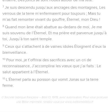
7
Je suis descendu jusqu’aux ancrages des montagnes, Les
verrous de la terre m’enfermaient pour toujours ; Mais tu
m’as fait remonter vivant du gouffre, Éternel, mon Dieu !
8
Quand mon âme était abattue au-dedans de moi, Je me
suis souvenu de l’Éternel, Et ma prière est parvenue jusqu’à
toi, Jusqu’à ton saint temple.
9
Ceux qui s’attachent à de vaines idoles Éloignent d’eux la
bienveillance.
10
Pour moi, je t’offrirai des sacrifices avec un cri de
reconnaissance, J’accomplirai les vœux que j’ai faits : Le
salut appartient à l’Éternel.
11
L’Éternel parla au poisson qui vomit Jonas sur la terre
ferme.
© Société biblique française – Bibli’O, 1978, avec autorisation. Pour vous procurer
une Bible imprimée, rendez-vous sur www.editionsbiblio.fr