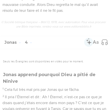
mauvaise conduite. Alors Dieu regretta le mal qu’il avait
résolu de leur faire et il ne le fit pas.
© Société biblique française – Bibli’O, 1978, avec autorisation. Pour vous procurer
une Bible imprimée, rendez-vous sur www.editionsbiblio.fr
Jonas
4
Seuls les Évangiles sont disponibles en vidéo pour le moment.
Jonas apprend pourquoi Dieu a pitié de
Ninive
1
Cela fut très mal pris par Jonas qui se fâcha.
2
Il pria l’Éternel et dit : Ah ! Éternel, n’est-ce pas ce que je
disais quand j’étais encore dans mon pays ? C’est ce que je
voulais prévenir en fuyant à Tarsis. Car je savais que tu es un