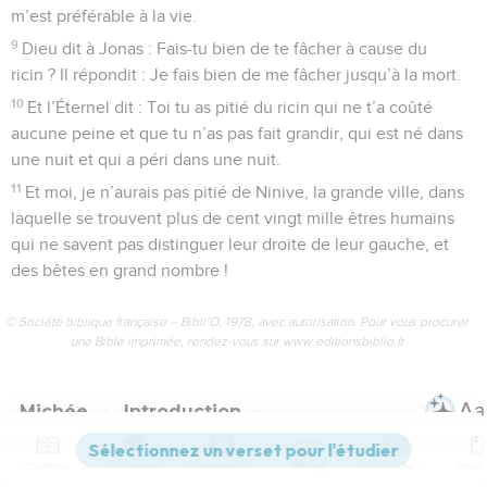
m’est préférable à la vie.
9
Dieu dit à Jonas : Fais-tu bien de te fâcher à cause du
ricin ? Il répondit : Je fais bien de me fâcher jusqu’à la mort.
10
Et l’Éternel dit : Toi tu as pitié du ricin qui ne t’a coûté
aucune peine et que tu n’as pas fait grandir, qui est né dans
une nuit et qui a péri dans une nuit.
11
Et moi, je n’aurais pas pitié de Ninive, la grande ville, dans
laquelle se trouvent plus de cent vingt mille êtres humains
qui ne savent pas distinguer leur droite de leur gauche, et
des bêtes en grand nombre !
© Société biblique française – Bibli’O, 1978, avec autorisation. Pour vous procurer
une Bible imprimée, rendez-vous sur www.editionsbiblio.fr
Michée
Introduction
Contenus
Versions
Commentaires
Strong
Dictionnaire