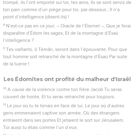
trompé, ils l’ont emporté sur toi, tes amis, Ils se sont servis de
ton pain comme d’un piège pour toi, par-dessous ; Il n’a
point d’intelligence (disent-ils) !
8
N’est-ce pas en ce jour, – Oracle de l’Éternel –, Que je ferai
disparaître d’Édom les sages, Et de la montagne d’Ésaü
l’intelligence ?
9
Tes vaillants, ô Témân, seront dans l’épouvante, Pour que
tout homme soit retranché de la montagne d’Ésaü Par suite
de la tuerie !
Les Édomites ont profité du malheur d'Israël
10
A cause de la violence contre ton frère Jacob Tu seras
couvert de honte, Et tu seras retranché pour toujours.
11
Le jour où tu te tenais en face de lui, Le jour où d’autres
gens emmenaient captive son armée, Où des étrangers
entraient dans ses portes Et jetaient le sort sur Jérusalem,
Toi aussi tu étais comme l’un d’eux.