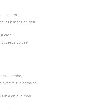
es par terre.
vec les bandes de tissu,
il croit.
t : Jésus doit se
vers la tombe,
n avait mis le corps de
: « On a enlevé mon