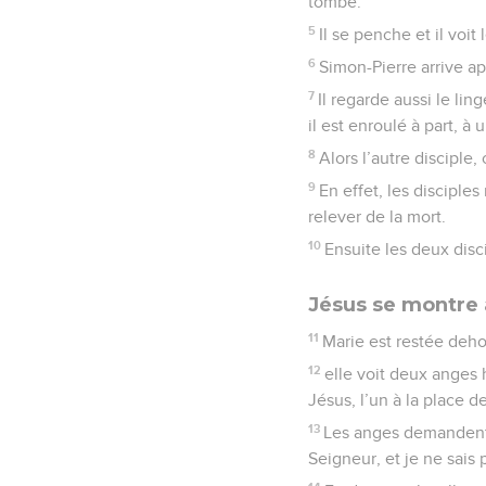
tombe.
5
Il se penche et il voit
6
Simon-Pierre arrive apr
7
Il regarde aussi le lin
il est enroulé à part, à 
8
Alors l’autre disciple, 
9
En effet, les disciple
relever de la mort.
10
Ensuite les deux disc
Jésus se montre 
11
Marie est restée dehor
12
elle voit deux anges h
Jésus, l’un à la place de
13
Les anges demandent à
Seigneur, et je ne sais 