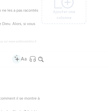
n ne les a pas racontés
Ajouter une
Ajouter une
Ajouter une
Ajouter une
Ajouter une
colonne
colonne
colonne
colonne
colonne
 Dieu. Alors, si vous
us sur www.editionsbiblio.fr
 comment il se montre à