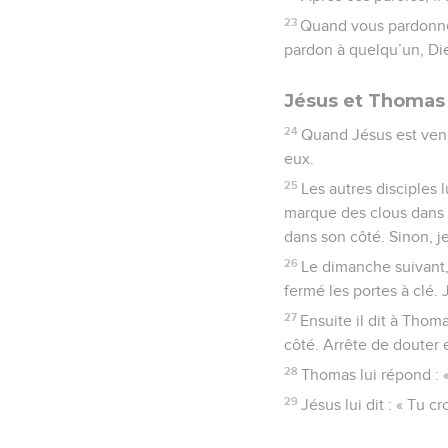
23
Quand vous pardonne
pardon à quelqu’un, Die
Jésus et Thomas
24
Quand Jésus est venu
eux.
25
Les autres disciples 
marque des clous dans 
dans son côté. Sinon, je
26
Le dimanche suivant,
fermé les portes à clé. J
27
Ensuite il dit à Thom
côté. Arrête de douter e
28
Thomas lui répond : 
29
Jésus lui dit : « Tu c