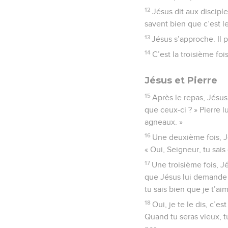
12
Jésus dit aux discipl
savent bien que c’est l
13
Jésus s’approche. Il p
14
C’est la troisième foi
Jésus et Pierre
15
Après le repas, Jésus
que ceux-ci ? » Pierre l
agneaux. »
16
Une deuxième fois, Jé
« Oui, Seigneur, tu sais
17
Une troisième fois, Jé
que Jésus lui demande un
tu sais bien que je t’ai
18
Oui, je te le dis, c’es
Quand tu seras vieux, tu