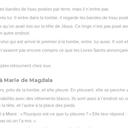
 les bandes de tissu posées par terre, mais il n’entre pas.
ès lui. Il entre dans la tombe, il regarde les bandes de tissu posé
ge qu’on avait mis sur la tête de Jésus. Ce linge n’est pas posé a
un autre endroit.
celui qui est arrivé le premier à la tombe, entre, lui aussi. Il voit et 
s n’avaient pas encore compris ce que les Livres Saints annonçaien
iples retournent chez eux.
à Marie de Magdala
s, près de la tombe, et elle pleure. En pleurant, elle se penche 
abillés avec des vêtements blancs. Ils sont assis à l’endroit où o
 la tête, et l’autre à la place des pieds.
 Marie : « Pourquoi est-ce que tu pleures ? » Elle leur répond 
pas où on l’a mis. »