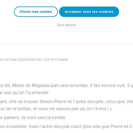
s dans cette tombe.
Accepter tous les cookies
Choisir mes cookies
e – Bibli’O, 2000, avec autorisation. Pour vous procurer une Bible imprimée, rendez-vo
Tout refuser
ne sont pas disponibles aux USA et C anada.
 tôt, Marie de Magdala part vers la tombe. Il fait encore nuit. Il 
ie voit qu’on l’a enlevée.
ant, elle va trouver Simon-Pierre et l’autre disciple, celui que Jésu
ur de la tombe, et nous ne savons pas où on l’a mis ! »
le partent, ils vont vers la tombe.
ux ensemble, mais l’autre disciple court plus vite que Pierre et il 