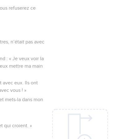
ous refuserez ce
es, n’était pas avec
d : « Je veux voir la
 veux mettre ma main
 avec eux. Ils ont
 avec vous ! »
 et mets-la dans mon
t qui croient. »