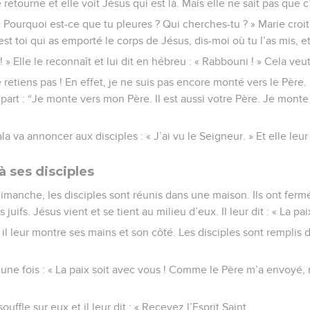
e retourne et elle voit Jésus qui est là. Mais elle ne sait pas que c
 Pourquoi est-ce que tu pleures ? Qui cherches-tu ? » Marie croit 
c’est toi qui as emporté le corps de Jésus, dis-moi où tu l’as mis, et 
 ! » Elle le reconnaît et lui dit en hébreu : « Rabbouni ! » Cela veut
e retiens pas ! En effet, je ne suis pas encore monté vers le Père
 part : “Je monte vers mon Père. Il est aussi votre Père. Je monte
 va annoncer aux disciples : « J’ai vu le Seigneur. » Et elle leur 
à ses disciples
manche, les disciples sont réunis dans une maison. Ils ont fermé
 juifs. Jésus vient et se tient au milieu d’eux. Il leur dit : « La pai
, il leur montre ses mains et son côté. Les disciples sont remplis 
 une fois : « La paix soit avec vous ! Comme le Père m’a envoyé, 
ouffle sur eux et il leur dit : « Recevez l’Esprit Saint.