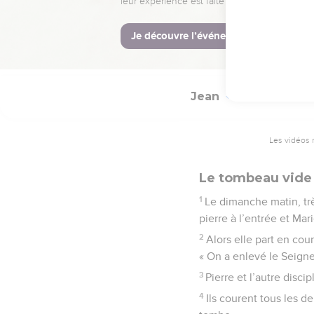
Nicodème mettent Jésu
© Société biblique français
Jean
20
Les vidéos 
Le tombeau vide
1
Le dimanche matin, très
pierre à l’entrée et Mar
2
Alors elle part en cour
« On a enlevé le Seigne
3
Pierre et l’autre discip
4
Ils courent tous les de