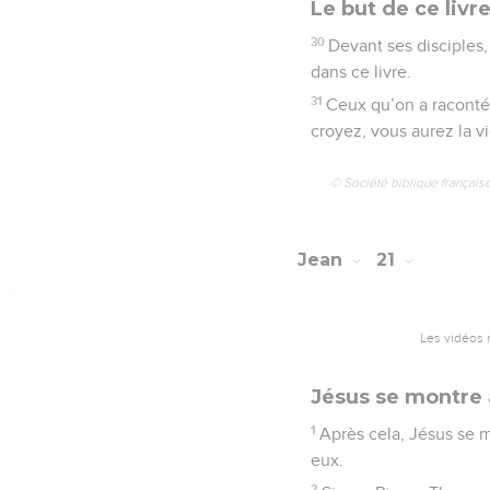
Le but de ce livr
30
Devant ses disciples,
dans ce livre.
31
Ceux qu’on a racontés
croyez, vous aurez la vie
© Société biblique français
Jean
21
Les vidéos 
Jésus se montre 
1
Après cela, Jésus se m
eux.
2