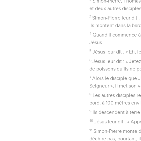
Simon-Pierre, Thomas 
et deux autres disciple
3
Simon-Pierre leur dit : 
ils montent dans la barq
4
Quand il commence à fa
Jésus.
5
Jésus leur dit : « Eh, 
6
Jésus leur dit : « Jete
de poissons qu’ils ne peu
7
Alors le disciple que 
Seigneur », il met son v
8
Les autres disciples re
bord, à 100 mètres envi
9
Ils descendent à terre
10
Jésus leur dit : « A
11
Simon-Pierre monte dans
déchire pas, pourtant, 