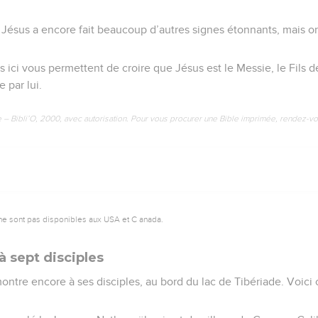
e
 Jésus a encore fait beaucoup d’autres signes étonnants, mais o
 ici vous permettent de croire que Jésus est le Messie, le Fils de
 par lui.
e – Bibli’O, 2000, avec autorisation. Pour vous procurer une Bible imprimée, rendez-vo
ne sont pas disponibles aux USA et C anada.
à sept disciples
ontre encore à ses disciples, au bord du lac de Tibériade. Voici