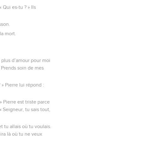
Qui es-tu ? » Ils
sson.
la mort.
s plus d’amour pour moi
: « Prends soin de mes
» Pierre lui répond :
 Pierre est triste parce
« Seigneur, tu sais tout,
t tu allais où tu voulais.
ira là où tu ne veux