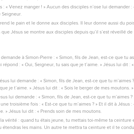
es : « Venez manger ! » Aucun des disciples n’ose lui demander : « 
e Seigneur.
rend le pain et le donne aux disciples. Il leur donne aussi du poi
s que Jésus se montre aux disciples depuis qu’il s’est réveillé de 
 demande à Simon-Pierre : « Simon, fils de Jean, est-ce que tu a
ui répond : « Oui, Seigneur, tu sais que je t’aime. » Jésus lui dit 
sus lui demande : « Simon, fils de Jean, est-ce que tu m’aimes ? 
 que je t’aime. » Jésus lui dit : « Sois le berger de mes moutons. »
sus lui demande : « Simon, fils de Jean, est-ce que tu m’aimes ? »
e troisième fois : « Est-ce que tu m’aimes ? » Et il dit à Jésus : 
me. » Jésus lui dit : « Prends soin de mes moutons.
t la vérité : quand tu étais jeune, tu mettais toi-même ta ceinture e
 étendras les mains. Un autre te mettra ta ceinture et il te condu