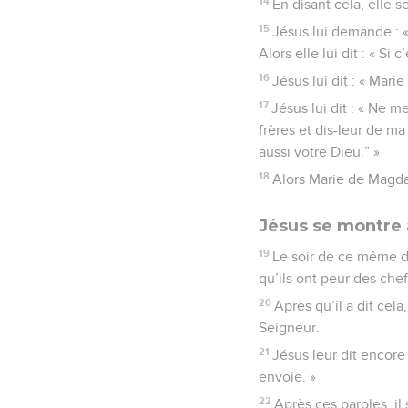
14
En disant cela, elle s
15
Jésus lui demande : «
Alors elle lui dit : « Si 
16
Jésus lui dit : « Marie
17
Jésus lui dit : « Ne m
frères et dis-leur de ma
aussi votre Dieu.” »
18
Alors Marie de Magdala
Jésus se montre 
19
Le soir de ce même di
qu’ils ont peur des chefs
20
Après qu’il a dit cela
Seigneur.
21
Jésus leur dit encore
envoie. »
22
Après ces paroles, il s