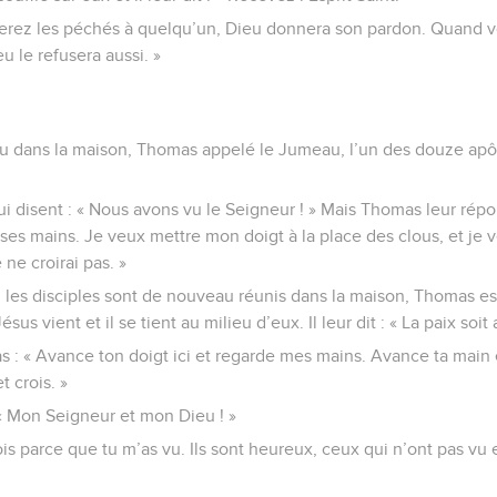
rez les péchés à quelqu’un, Dieu donnera son pardon. Quand v
u le refusera aussi. »
 dans la maison, Thomas appelé le Jumeau, l’un des douze apôtr
lui disent : « Nous avons vu le Seigneur ! » Mais Thomas leur répon
ses mains. Je veux mettre mon doigt à la place des clous, et je
 ne croirai pas. »
 les disciples sont de nouveau réunis dans la maison, Thomas est
ésus vient et il se tient au milieu d’eux. Il leur dit : « La paix soit
as : « Avance ton doigt ici et regarde mes mains. Avance ta main
t crois. »
« Mon Seigneur et mon Dieu ! »
rois parce que tu m’as vu. Ils sont heureux, ceux qui n’ont pas vu e