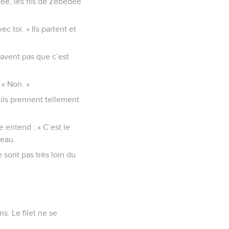
ée, les fils de Zébédée
ec toi. » Ils partent et
savent pas que c’est
 « Non. »
et ils prennent tellement
e entend : « C’est le
’eau.
e sont pas très loin du
ns. Le filet ne se