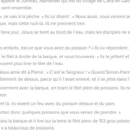
appelé le Jumeau, Nathanaël qui est du village de Cana en Galil
s sont ensemble.
« Je vais à la pêche. » Ils lui disent : « Nous aussi, nous venons av
ue, mais cette nuit-là, ils ne prennent rien.
ire jour, Jésus se tient au bord de l’eau, mais les disciples ne 
les enfants, est-ce que vous avez du poisson ? » Ils lui répondent :
z le filet à droite de la barque, et vous trouverez. » Ils le jettent 
vent plus tirer le filet de l’eau.
Jésus aime dit à Pierre : « C’est le Seigneur ! » Quand Simon-Pierr
êtement de dessus, parce qu’il l’avait enlevé, et il se jette dans l
viennent avec la barque, en tirant le filet plein de poissons. Ils n
ron.
 et là, ils voient un feu avec du poisson dessus et du pain.
pportez donc quelques poissons que vous venez de prendre. »
 la barque et il tire sur la terre le filet plein de 153 gros poisso
il y a beaucoup de poissons.