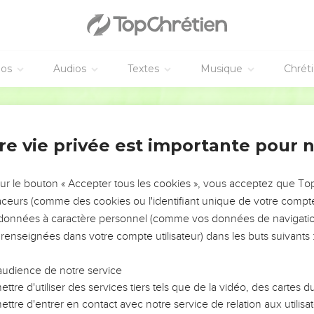
nt et rompirent les jambes du premier, et de l'autre qui était cruc
us, comme ils virent qu'il était déjà mort, ils ne lui rompirent pa
éos
Audios
Textes
Musique
Chrét
lui perça le côté avec une lance ; et aussitôt il en sortit du sang e
nd témoignage ; et son témoignage est véritable ; et lui sait qu'il d
Darby
rrivées afin que l'écriture fût accomplie :" Pas un de ses os ne se
re vie privée est importante pour 
riture dit :" Ils regarderont vers celui qu'ils ont percé ".
sur le bouton « Accepter tous les cookies », vous acceptez que T
ans un tombeau
traceurs (comme des cookies ou l'identifiant unique de votre compte 
s données à caractère personnel (comme vos données de navigatio
eph d'Arimathée, qui était disciple de Jésus, en secret toutefois 
 renseignées dans votre compte utilisateur) dans les buts suivants 
'ôter le corps de Jésus ; et Pilate le permit. Il vint donc et ôta le
i qui au commencement était allé de nuit à Jésus, vint, apportan
audience de notre service
iron cent livres.
ttre d'utiliser des services tiers tels que de la vidéo, des cartes
orps de Jésus, et l'enveloppèrent de linges, avec les aromates, c
ttre d'entrer en contact avec notre service de relation aux utilisat