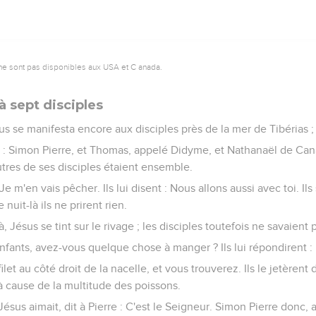
ne sont pas disponibles aux USA et C anada.
à sept disciples
s se manifesta encore aux disciples près de la mer de Tibérias ;
si : Simon Pierre, et Thomas, appelé Didyme, et Nathanaël de Cana 
tres de ses disciples étaient ensemble.
 Je m'en vais pêcher. Ils lui disent : Nous allons aussi avec toi. Il
 nuit-là ils ne prirent rien.
, Jésus se tint sur le rivage ; les disciples toutefois ne savaient
Enfants, avez-vous quelque chose à manger ? Ils lui répondirent :
e filet au côté droit de la nacelle, et vous trouverez. Ils le jetèrent 
 à cause de la multitude des poissons.
ésus aimait, dit à Pierre : C'est le Seigneur. Simon Pierre donc