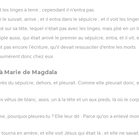
it les linges à terre ; cependant il n'entra pas.
e suivait, arrive ; et il entra dans le sépulcre ; et il voit les linges
té sur sa tête, lequel n'était pas avec les linges, mais plié en un l
ple aussi, qui était arrivé le premier au sépulcre, entra, et il vit, e
t pas encore l'écriture, qu'il devait ressusciter d'entre les morts.
tournèrent donc chez eux.
à Marie de Magdala
rès du sépulcre, dehors, et pleurait. Comme elle pleurait donc, e
s vêtus de blanc, assis, un à la tête et un aux pieds, là où le cor
mme, pourquoi pleures-tu ? Elle leur dit : Parce qu'on a enlevé mon
 tourna en arrière, et elle voit Jésus qui était là ; et elle ne sava