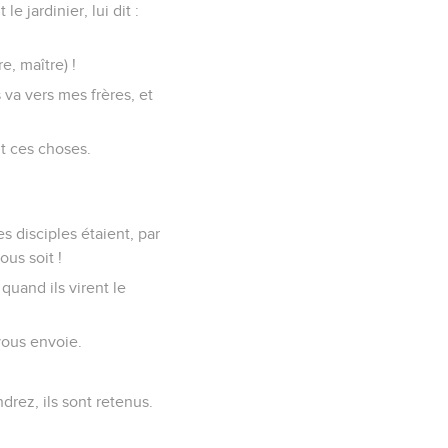
e jardinier, lui dit :
e, maître) !
 va vers mes frères, et
it ces choses.
es disciples étaient, par
ous soit !
 quand ils virent le
vous envoie.
drez, ils sont retenus.