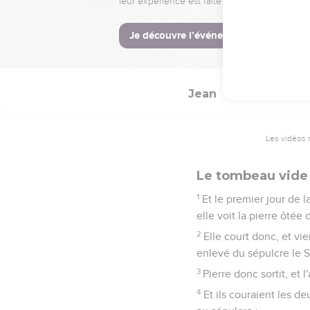
41
Or il y avait, au lieu
n'avait jamais été mis.
42
Ils mirent donc Jésus
Jean
20
Les vidéos 
Le tombeau vide
1
Et le premier jour de 
elle voit la pierre ôtée
2
Elle court donc, et vie
enlevé du sépulcre le S
3
Pierre donc sortit, et l
4
Et ils couraient les de