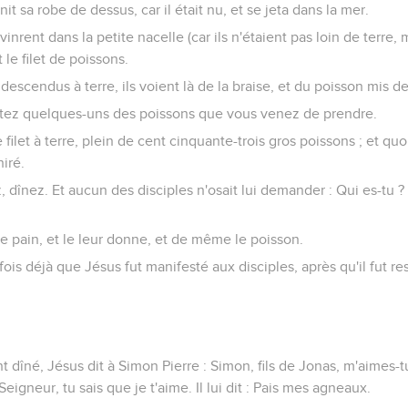
nit sa robe de dessus, car il était nu, et se jeta dans la mer.
 vinrent dans la petite nacelle (car ils n'étaient pas loin de terre
 le filet de poissons.
descendus à terre, ils voient là de la braise, et du poisson mis de
ortez quelques-uns des poissons que vous venez de prendre.
e filet à terre, plein de cent cinquante-trois gros poissons ; et quoi
hiré.
, dînez. Et aucun des disciples n'osait lui demander : Qui es-tu ?
le pain, et le leur donne, et de même le poisson.
 fois déjà que Jésus fut manifesté aux disciples, après qu'il fut re
nt dîné, Jésus dit à Simon Pierre : Simon, fils de Jonas, m'aimes-
, Seigneur, tu sais que je t'aime. Il lui dit : Pais mes agneaux.