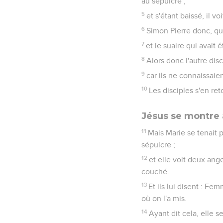
au sépulcre ;
5
et s'étant baissé, il vo
6
Simon Pierre donc, qui l
7
et le suaire qui avait é
8
Alors donc l'autre disci
9
car ils ne connaissaien
10
Les disciples s'en re
Jésus se montre 
11
Mais Marie se tenait p
sépulcre ;
12
et elle voit deux ange
couché.
13
Et ils lui disent : Fe
où on l'a mis.
14
Ayant dit cela, elle se