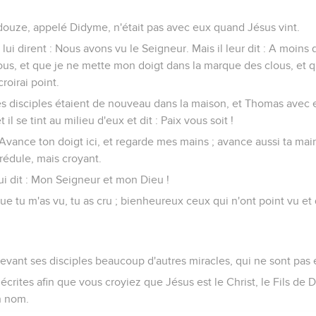
douze, appelé Didyme, n'était pas avec eux quand Jésus vint.
 lui dirent : Nous avons vu le Seigneur. Mais il leur dit : A moins
ous, et que je ne mette mon doigt dans la marque des clous, et 
roirai point.
ses disciples étaient de nouveau dans la maison, et Thomas avec e
 il se tint au milieu d'eux et dit : Paix vous soit !
: Avance ton doigt ici, et regarde mes mains ; avance aussi ta ma
crédule, mais croyant.
ui dit : Mon Seigneur et mon Dieu !
que tu m'as vu, tu as cru ; bienheureux ceux qui n'ont point vu et 
e
devant ses disciples beaucoup d'autres miracles, qui ne sont pas é
crites afin que vous croyiez que Jésus est le Christ, le Fils de 
n nom.