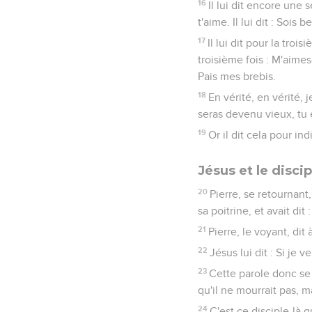
16
Il lui dit encore une s
t'aime. Il lui dit : Sois
17
Il lui dit pour la troi
troisième fois : M'aimes-
Pais mes brebis.
18
En vérité, en vérité, j
seras devenu vieux, tu 
19
Or il dit cela pour ind
Jésus et le discip
20
Pierre, se retournant,
sa poitrine, et avait dit 
21
Pierre, le voyant, dit 
22
Jésus lui dit : Si je 
23
Cette parole donc se r
qu'il ne mourrait pas, m
24
C'est ce disciple-là 