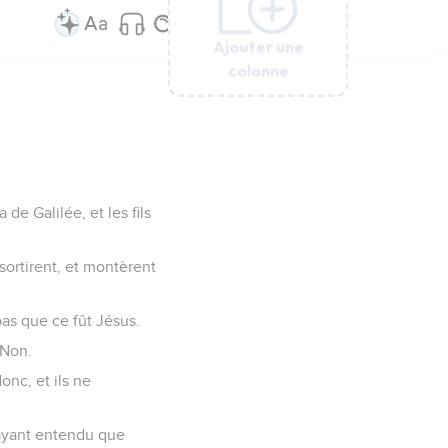
Ajouter une
Ajouter une
Ajouter une
Ajouter une
Ajouter une
colonne
colonne
colonne
colonne
colonne
de Galilée, et les fils
s sortirent, et montèrent
 pas que ce fût Jésus.
 Non.
donc, et ils ne
, ayant entendu que