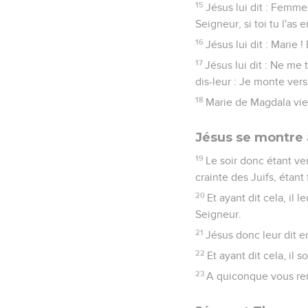
15
Jésus lui dit : Femme,
Seigneur, si toi tu l'as 
16
Jésus lui dit : Marie !
17
Jésus lui dit : Ne me
dis-leur : Je monte ver
18
Marie de Magdala vient
Jésus se montre 
19
Le soir donc étant ven
crainte des Juifs, étant 
20
Et ayant dit cela, il 
Seigneur.
21
Jésus donc leur dit e
22
Et ayant dit cela, il s
23
A quiconque vous reme