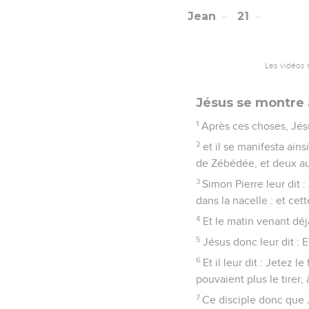
Jean
21
Les vidéos 
Jésus se montre 
1
Après ces choses, Jésu
2
et il se manifesta ain
de Zébédée, et deux au
3
Simon Pierre leur dit :
dans la nacelle : et cette
4
Et le matin venant déjà
5
Jésus donc leur dit : 
6
Et il leur dit : Jetez l
pouvaient plus le tirer,
7
Ce disciple donc que J