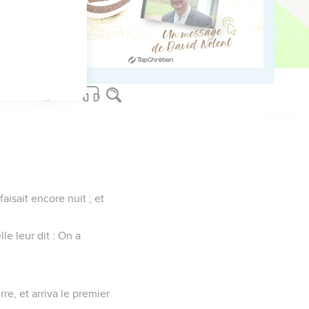
euf, dans lequel personne
ait proche.
aisait encore nuit ; et
le leur dit : On a
rre, et arriva le premier