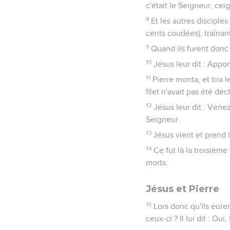
c'était le Seigneur, ceig
8
Et les autres disciples
cents coudées), traînant
9
Quand ils furent donc 
10
Jésus leur dit : App
11
Pierre monta, et tira l
filet n'avait pas été déc
12
Jésus leur dit : Venez
Seigneur.
13
Jésus vient et prend 
14
Ce fut là la troisième
morts.
Jésus et Pierre
15
Lors donc qu'ils eure
ceux-ci ? Il lui dit : Oui