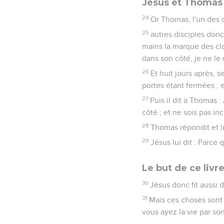
Jésus et Thomas
24
Or Thomas, l'un des 
25
autres disciples donc
mains la marque des cl
dans son côté, je ne le c
26
Et huit jours après, 
portes étant fermées ; et
27
Puis il dit à Thomas 
côté ; et ne sois pas in
28
Thomas répondit et l
29
Jésus lui dit : Parce 
Le but de ce livr
30
Jésus donc fit aussi 
31
Mais ces choses sont é
vous ayez la vie par so