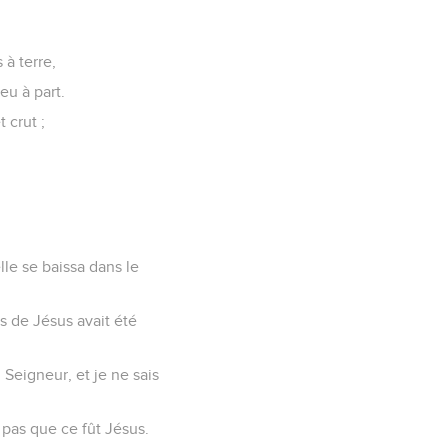
 à terre,
ieu à part.
t crut ;
lle se baissa dans le
ps de Jésus avait été
 Seigneur, et je ne sais
it pas que ce fût Jésus.