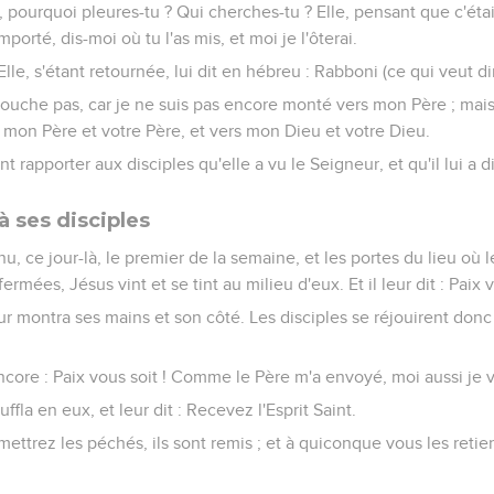
 pourquoi pleures-tu ? Qui cherches-tu ? Elle, pensant que c'était l
emporté, dis-moi où tu l'as mis, et moi je l'ôterai.
 Elle, s'étant retournée, lui dit en hébreu : Rabboni (ce qui veut dir
 touche pas, car je ne suis pas encore monté vers mon Père ; mais
s mon Père et votre Père, et vers mon Dieu et votre Dieu.
 rapporter aux disciples qu'elle a vu le Seigneur, et qu'il lui a d
à ses disciples
u, ce jour-là, le premier de la semaine, et les portes du lieu où l
fermées, Jésus vint et se tint au milieu d'eux. Et il leur dit : Paix v
leur montra ses mains et son côté. Les disciples se réjouirent donc
ncore : Paix vous soit ! Comme le Père m'a envoyé, moi aussi je 
ouffla en eux, et leur dit : Recevez l'Esprit Saint.
ttrez les péchés, ils sont remis ; et à quiconque vous les retien