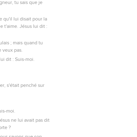
igneur, tu sais que je
 qu'il lui disait pour la
e t'aime. Jésus lui dit :
oulais ; mais quand tu
e veux pas.
lui dit : Suis-moi.
er, s'était penché sur
uis-moi.
ésus ne lui avait pas dit
orte ?
 nous savons que son