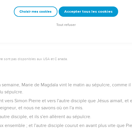
 où il avait été crucifié, un jardin, et dans le jardin un sépulcre n
Accepter tous les cookies
Choisir mes cookies
 là, à cause de la Préparation des Juifs, parce que le sépulcre ét
Tout refuser
ne sont pas disponibles aux USA et C anada.
la semaine, Marie de Magdala vint le matin au sépulcre, comme il f
 du sépulcre.
nt vers Simon Pierre et vers l'autre disciple que Jésus aimait, et el
eigneur, et nous ne savons où on l'a mis.
'autre disciple, et ils s'en allèrent au sépulcre.
ux ensemble ; et l'autre disciple courut en avant plus vite que Pie