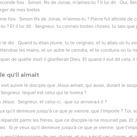
econde fois : Simon, fils de Jonas, m'aimes-tu ? Il lui dit : Oui, Se
 berger de mes brebis.
sième fois : Simon fils de Jonas, m'aimes-tu ? Pierre fut attristé de ce
tu ? Et il lui dit : Seigneur, tu connais toutes choses, tu sais que j
e te dis : Quand tu étais jeune, tu te ceignais, et tu allais où tu v
étendras les mains, et un autre te ceindra, et te conduira où tu n
iquer de quelle mort il glorifierait Dieu. Et quand il eut dit cela, il 
le qu'il aimait
 voit suivre le disciple que Jésus aimait, qui aussi, durant le soup
: Seigneur, lequel est celui qui te livrera ?
à Jésus : Seigneur, et celui-ci, -que lui arrivera-t-il ?
veux qu'il demeure jusqu'à ce que je vienne, que t'importe ? Toi, s
épandit parmi les frères, que ce disciple-là ne mourrait pas. Et J
ais : Si je veux qu'il demeure jusqu'à ce que je vienne, que t'imp
qui rend témoignage de ces choses, et qui a écrit ces choses, et