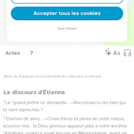
yeux fixés sur Etienne et son visage leur apparut comme
Accepter tous les cookies
celui d’un *ange.
La Bible Du Semeur Copyright © 1992, 1999 by Biblica, Inc.® Used by permission.
Tout refuser
All rights reserved worldwide.
Actes
7
Seuls les Évangiles sont disponibles en vidéo pour le moment.
Le discours d'Étienne
1
Le *grand-prêtre lui demanda : —Reconnais-tu les faits qui
te sont reprochés ?
2
Etienne dit alors : —Chers frères et pères de cette nation,
écoutez-moi : le Dieu glorieux apparut jadis à notre ancêtre
*Abraham, quand il vivait encore en Mésopotamie, avant de