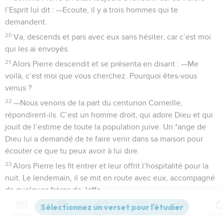
l’Esprit lui dit : —Ecoute, il y a trois hommes qui te
demandent.
20
Va, descends et pars avec eux sans hésiter, car c’est moi
qui les ai envoyés.
21
Alors Pierre descendit et se présenta en disant : —Me
voilà, c’est moi que vous cherchez. Pourquoi êtes-vous
venus ?
22
—Nous venons de la part du centurion Corneille,
répondirent-ils. C’est un homme droit, qui adore Dieu et qui
jouit de l’estime de toute la population juive. Un *ange de
Dieu lui a demandé de te faire venir dans sa maison pour
écouter ce que tu peux avoir à lui dire.
23
Alors Pierre les fit entrer et leur offrit l’hospitalité pour la
nuit. Le lendemain, il se mit en route avec eux, accompagné
de quelques frères de Jaffa.
24
Le jour suivant, il arriva à Césarée. Corneille les attendait ;
Contenus
Versions
Commentaires
Strong
Dictionnaire
il avait invité sa parenté et ses amis intimes.