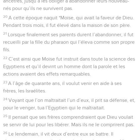
ancêtres, jusqu’à les obliger à abandonner leurs nouveau-
nés pour qu’ils ne survivent pas.
20
A cette époque naquit *Moïse, qui avait la faveur de Dieu.
Pendant trois mois, il fut élevé dans la maison de son père.
21
Lorsque finalement ses parents durent l’abandonner, il fut
recueilli par la fille du pharaon qui l’éleva comme son propre
fils.
22
C’est ainsi que Moïse fut instruit dans toute la science des
Egyptiens et qu’il devint un homme dont la parole et les
actions avaient des effets remarquables.
23
A l’âge de quarante ans, il voulut venir en aide à ses
frères, les Israélites.
24
Voyant que l’on maltraitait l’un d’eux, il prit sa défense, et,
pour le venger, tua l’Egyptien qui le maltraitait.
25
Il pensait que ses frères comprendraient que Dieu voulait
se servir de lui pour les libérer. Mais ils ne le comprirent pas.
26
Le lendemain, il vit deux d’entre eux se battre. Il