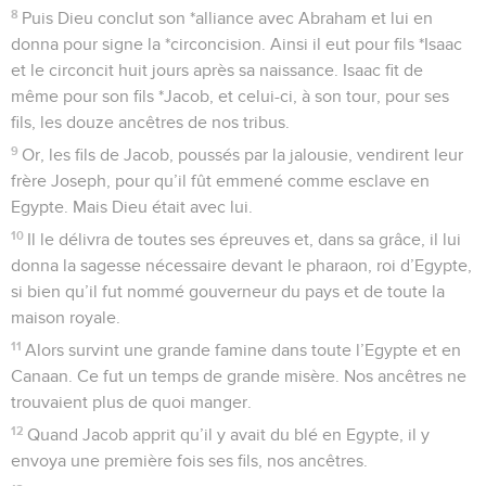
8
Puis Dieu conclut son *alliance avec Abraham et lui en
donna pour signe la *circoncision. Ainsi il eut pour fils *Isaac
et le circoncit huit jours après sa naissance. Isaac fit de
même pour son fils *Jacob, et celui-ci, à son tour, pour ses
fils, les douze ancêtres de nos tribus.
9
Or, les fils de Jacob, poussés par la jalousie, vendirent leur
frère Joseph, pour qu’il fût emmené comme esclave en
Egypte. Mais Dieu était avec lui.
10
Il le délivra de toutes ses épreuves et, dans sa grâce, il lui
donna la sagesse nécessaire devant le pharaon, roi d’Egypte,
si bien qu’il fut nommé gouverneur du pays et de toute la
maison royale.
11
Alors survint une grande famine dans toute l’Egypte et en
Canaan. Ce fut un temps de grande misère. Nos ancêtres ne
trouvaient plus de quoi manger.
12
Quand Jacob apprit qu’il y avait du blé en Egypte, il y
envoya une première fois ses fils, nos ancêtres.