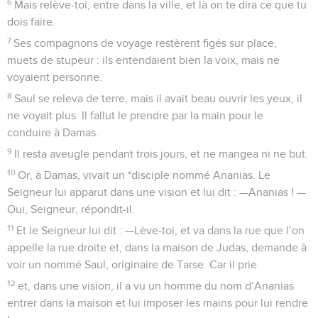
6
Mais relève-toi, entre dans la ville, et là on te dira ce que tu
dois faire.
7
Ses compagnons de voyage restèrent figés sur place,
muets de stupeur : ils entendaient bien la voix, mais ne
voyaient personne.
8
Saul se releva de terre, mais il avait beau ouvrir les yeux, il
ne voyait plus. Il fallut le prendre par la main pour le
conduire à Damas.
9
Il resta aveugle pendant trois jours, et ne mangea ni ne but.
10
Or, à Damas, vivait un *disciple nommé Ananias. Le
Seigneur lui apparut dans une vision et lui dit : —Ananias ! —
Oui, Seigneur, répondit-il.
11
Et le Seigneur lui dit : —Lève-toi, et va dans la rue que l’on
appelle la rue droite et, dans la maison de Judas, demande à
voir un nommé Saul, originaire de Tarse. Car il prie
12
et, dans une vision, il a vu un homme du nom d’Ananias
entrer dans la maison et lui imposer les mains pour lui rendre