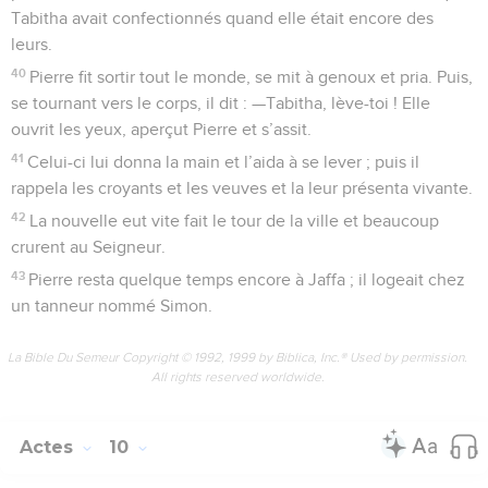
Tabitha avait confectionnés quand elle était encore des
leurs.
40
Pierre fit sortir tout le monde, se mit à genoux et pria. Puis,
se tournant vers le corps, il dit : —Tabitha, lève-toi ! Elle
ouvrit les yeux, aperçut Pierre et s’assit.
41
Celui-ci lui donna la main et l’aida à se lever ; puis il
rappela les croyants et les veuves et la leur présenta vivante.
42
La nouvelle eut vite fait le tour de la ville et beaucoup
crurent au Seigneur.
43
Pierre resta quelque temps encore à Jaffa ; il logeait chez
un tanneur nommé Simon.
La Bible Du Semeur Copyright © 1992, 1999 by Biblica, Inc.® Used by permission.
All rights reserved worldwide.
Actes
10