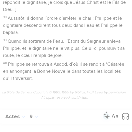
répondit le dignitaire, je crois que Jésus-Christ est le Fils de
Dieu. ]
38
Aussitôt, il donna l’ordre d’arrêter le char ; Philippe et le
dignitaire descendirent tous deux dans l’eau et Philippe le
baptisa.
39
Quand ils sortirent de l’eau, l’Esprit du Seigneur enleva
Philippe, et le dignitaire ne le vit plus. Celui-ci poursuivit sa
route, le cœur rempli de joie.
40
Philippe se retrouva à Asdod, d’où il se rendit à *Césarée
en annonçant la Bonne Nouvelle dans toutes les localités
qu’il traversait.
La Bible Du Semeur Copyright © 1992, 1999 by Biblica, Inc.® Used by permission.
All rights reserved worldwide.
Actes
9