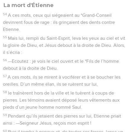
La mort d'Étienne
54
A ces mots, ceux qui siégeaient au *Grand-Conseil
devinrent fous de rage : ils grinçaient des dents contre
Etienne.
55
Mais lui, rempli du Saint-Esprit, leva les yeux au ciel et vit
la gloire de Dieu, et Jésus debout à la droite de Dieu. Alors,
il s’écria :
56
—Ecoutez : je vois le ciel ouvert et le *Fils de l’homme
debout à la droite de Dieu.
57
A ces mots, ils se mirent à vociférer et à se boucher les
oreilles. D’un même élan, ils se ruèrent sur lui,
58
le traînèrent hors de la ville et le tuèrent à coups de
pierres. Les témoins avaient déposé leurs vêtements aux
pieds d’un jeune homme nommé Saul.
59
Pendant qu’ils jetaient des pierres sur lui, Etienne priait
ainsi : —Seigneur Jésus, reçois mon esprit !
60
Puis il tomba à genoux et, de toutes ses forces, lança un