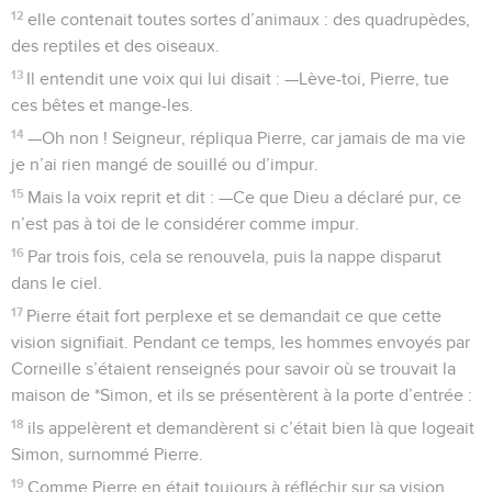
12
elle contenait toutes sortes d’animaux : des quadrupèdes,
des reptiles et des oiseaux.
13
Il entendit une voix qui lui disait : —Lève-toi, Pierre, tue
ces bêtes et mange-les.
14
—Oh non ! Seigneur, répliqua Pierre, car jamais de ma vie
je n’ai rien mangé de souillé ou d’impur.
15
Mais la voix reprit et dit : —Ce que Dieu a déclaré pur, ce
n’est pas à toi de le considérer comme impur.
16
Par trois fois, cela se renouvela, puis la nappe disparut
dans le ciel.
17
Pierre était fort perplexe et se demandait ce que cette
vision signifiait. Pendant ce temps, les hommes envoyés par
Corneille s’étaient renseignés pour savoir où se trouvait la
maison de *Simon, et ils se présentèrent à la porte d’entrée :
18
ils appelèrent et demandèrent si c’était bien là que logeait
Simon, surnommé Pierre.
19
Comme Pierre en était toujours à réfléchir sur sa vision,