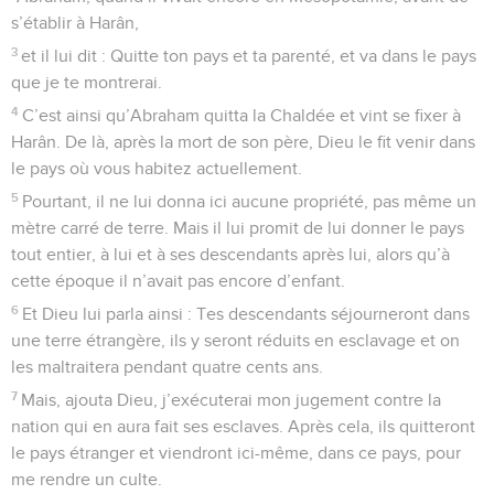
s’établir à Harân,
3
et il lui dit : Quitte ton pays et ta parenté, et va dans le pays
que je te montrerai.
4
C’est ainsi qu’Abraham quitta la Chaldée et vint se fixer à
Harân. De là, après la mort de son père, Dieu le fit venir dans
le pays où vous habitez actuellement.
5
Pourtant, il ne lui donna ici aucune propriété, pas même un
mètre carré de terre. Mais il lui promit de lui donner le pays
tout entier, à lui et à ses descendants après lui, alors qu’à
cette époque il n’avait pas encore d’enfant.
6
Et Dieu lui parla ainsi : Tes descendants séjourneront dans
une terre étrangère, ils y seront réduits en esclavage et on
les maltraitera pendant quatre cents ans.
7
Mais, ajouta Dieu, j’exécuterai mon jugement contre la
nation qui en aura fait ses esclaves. Après cela, ils quitteront
le pays étranger et viendront ici-même, dans ce pays, pour
me rendre un culte.