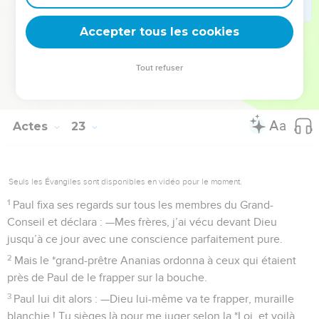
tout le *Grand-Conseil, il le fit descendre et le plaça en face
Accepter tous les cookies
d’eux.
La Bible Du Semeur Copyright © 1992, 1999 by Biblica, Inc.® Used by permission.
Tout refuser
All rights reserved worldwide.
Actes
23
Seuls les Évangiles sont disponibles en vidéo pour le moment.
1
Paul fixa ses regards sur tous les membres du Grand-
Conseil et déclara : —Mes frères, j’ai vécu devant Dieu
jusqu’à ce jour avec une conscience parfaitement pure.
2
Mais le *grand-prêtre Ananias ordonna à ceux qui étaient
près de Paul de le frapper sur la bouche.
3
Paul lui dit alors : —Dieu lui-même va te frapper, muraille
blanchie ! Tu sièges là pour me juger selon la *Loi, et voilà