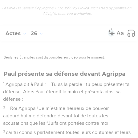
La Bible Du Semeur Copyright © 1992, 1999 by Biblica, Inc.® Used by permission.
All rights reserved worldwide.
Actes
26
Seuls les Évangiles sont disponibles en vidéo pour le moment.
Paul présente sa défense devant Agrippa
1
Agrippa dit à Paul : —Tu as la parole : tu peux présenter ta
défense. Alors Paul étendit la main et présenta ainsi sa
défense :
2
—Roi Agrippa ! Je m’estime heureux de pouvoir
aujourd’hui me défendre devant toi de toutes les
accusations que les *Juifs ont portées contre moi,
3
car tu connais parfaitement toutes leurs coutumes et leurs