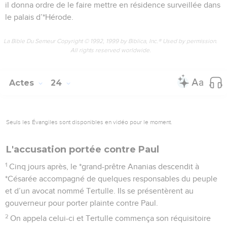
il donna ordre de le faire mettre en résidence surveillée dans
le palais d’*Hérode.
La Bible Du Semeur Copyright © 1992, 1999 by Biblica, Inc.® Used by permission.
All rights reserved worldwide.
Actes
24
Seuls les Évangiles sont disponibles en vidéo pour le moment.
L'accusation portée contre Paul
1
Cinq jours après, le *grand-prêtre Ananias descendit à
*Césarée accompagné de quelques responsables du peuple
et d’un avocat nommé Tertulle. Ils se présentèrent au
gouverneur pour porter plainte contre Paul.
2
On appela celui-ci et Tertulle commença son réquisitoire