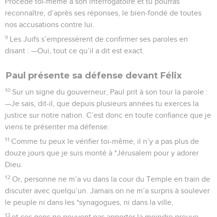
Procède toi-même à son interrogatoire et tu pourras
reconnaître, d’après ses réponses, le bien-fondé de toutes
nos accusations contre lui.
9
Les Juifs s’empressèrent de confirmer ses paroles en
disant : —Oui, tout ce qu’il a dit est exact.
Paul présente sa défense devant Félix
10
Sur un signe du gouverneur, Paul prit à son tour la parole :
—Je sais, dit-il, que depuis plusieurs années tu exerces la
justice sur notre nation. C’est donc en toute confiance que je
viens te présenter ma défense.
11
Comme tu peux le vérifier toi-même, il n’y a pas plus de
douze jours que je suis monté à *Jérusalem pour y adorer
Dieu.
12
Or, personne ne m’a vu dans la cour du Temple en train de
discuter avec quelqu’un. Jamais on ne m’a surpris à soulever
le peuple ni dans les *synagogues, ni dans la ville,
13
et ces gens ne peuvent pas apporter la moindre preuve