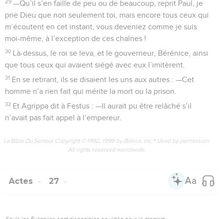
29
—Qu’il s’en faille de peu ou de beaucoup, reprit Paul, je
prie Dieu que non seulement toi, mais encore tous ceux qui
m’écoutent en cet instant, vous deveniez comme je suis
moi-même, à l’exception de ces chaînes !
30
Là-dessus, le roi se leva, et le gouverneur, Bérénice, ainsi
que tous ceux qui avaient siégé avec eux l’imitèrent.
31
En se retirant, ils se disaient les uns aux autres : —Cet
homme n’a rien fait qui mérite la mort ou la prison.
32
Et Agrippa dit à Festus : —Il aurait pu être relâché s’il
n’avait pas fait appel à l’empereur.
La Bible Du Semeur Copyright © 1992, 1999 by Biblica, Inc.® Used by permission.
All rights reserved worldwide.
Actes
27
Seuls les Évangiles sont disponibles en vidéo pour le moment.