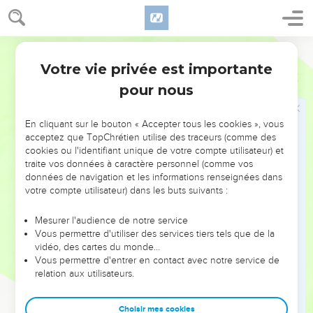
demanda à l’officier de service : —Avez-vous le droit de
fouetter un citoyen romain, et sans même l’avoir jugé ?
26
Quand l’officier entendit cela, il courut avertir le
Semeur
commandant : —Sais-tu ce que tu allais faire ? Cet homme
Votre vie privée est importante
Actes
22
est citoyen romain.
pour nous
27
Le commandant se rendit aussitôt auprès de Paul et lui
demanda : —Dis-moi, es-tu vraiment citoyen romain ? —Oui,
En cliquant sur le bouton « Accepter tous les cookies », vous
répondit-il.
acceptez que TopChrétien utilise des traceurs (comme des
28
—Moi, reprit le commandant, j’ai dû payer très cher pour
cookies ou l'identifiant unique de votre compte utilisateur) et
traite vos données à caractère personnel (comme vos
acquérir ce titre. —Et moi, dit Paul, je le tiens de naissance.
données de navigation et les informations renseignées dans
29
Aussitôt, ceux qui allaient le torturer le laissèrent. Le
votre compte utilisateur) dans les buts suivants :
commandant lui-même commença à s’inquiéter à l’idée qu’il
avait bel et bien fait enchaîner un citoyen romain.
Mesurer l'audience de notre service
Vous permettre d'utiliser des services tiers tels que de la
vidéo, des cartes du monde…
Paul devant le Conseil supérieur
Vous permettre d'entrer en contact avec notre service de
relation aux utilisateurs.
30
C’est pourquoi, dès le lendemain, il voulut éclaircir
l’affaire et savoir au juste de quoi les Juifs accusaient Paul. Il
Choisir mes cookies
le fit délier et, après avoir convoqué les chefs des *prêtres et