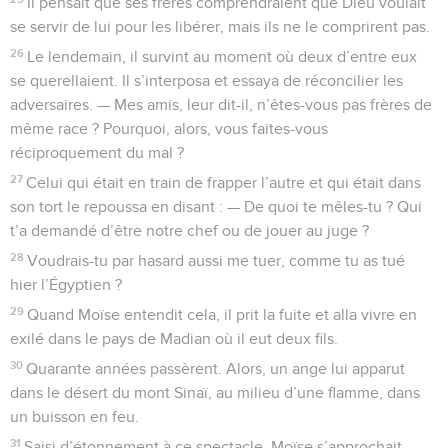
Il pensait que ses frères comprendraient que Dieu voulait
se servir de lui pour les libérer, mais ils ne le comprirent pas.
26
Le lendemain, il survint au moment où deux d’entre eux
se querellaient. Il s’interposa et essaya de réconcilier les
adversaires. — Mes amis, leur dit-il, n’êtes-vous pas frères de
même race ? Pourquoi, alors, vous faites-vous
réciproquement du mal ?
27
Celui qui était en train de frapper l’autre et qui était dans
son tort le repoussa en disant : — De quoi te mêles-tu ? Qui
t’a demandé d’être notre chef ou de jouer au juge ?
28
Voudrais-tu par hasard aussi me tuer, comme tu as tué
hier l’Égyptien ?
29
Quand Moïse entendit cela, il prit la fuite et alla vivre en
exilé dans le pays de Madian où il eut deux fils.
30
Quarante années passèrent. Alors, un ange lui apparut
dans le désert du mont Sinaï, au milieu d’une flamme, dans
un buisson en feu.
31
Saisi d’étonnement à ce spectacle, Moïse s’approchait