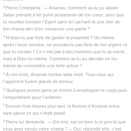
3
Pierre l’interpella : — Ananias, comment as-tu pu laisser
Satan prendre à tel point possession de ton cœur, pour que
tu veuilles tromper l’Esprit saint en cachant le prix réel de
ton champ afin d’en conserver une partie ?
4
N’étais-tu pas libre de garder ta propriété ? Ou même,
après l’avoir vendue, ne pouvais-tu pas faire de ton argent ce
que tu voulais ? Ce n’est pas à des hommes que tu as menti,
mais à Dieu lui-même. Comment as-tu pu décider en toi-
même de commettre une telle action ?
5
À ces mots, Ananias tomba raide mort. Tous ceux qui
l’apprirent furent glacés de terreur.
6
Quelques jeunes gens se mirent à envelopper le corps puis
l’emportèrent pour l’enterrer.
7
Environ trois heures plus tard, la femme d’Ananias entra
sans savoir ce qui s’était passé.
8
Pierre lui demanda : — Dis-moi, est-ce bien à ce prix-là que
vous avez vendu votre champ ? — Oui, répondit-elle, c’est