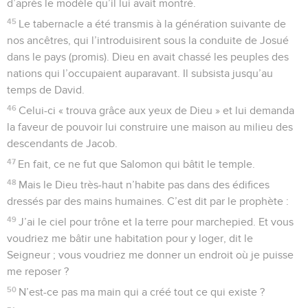
d’après le modèle qu’il lui avait montré.
45
Le tabernacle a été transmis à la génération suivante de
nos ancêtres, qui l’introduisirent sous la conduite de Josué
dans le pays (promis). Dieu en avait chassé les peuples des
nations qui l’occupaient auparavant. Il subsista jusqu’au
temps de David.
46
Celui-ci « trouva grâce aux yeux de Dieu » et lui demanda
la faveur de pouvoir lui construire une maison au milieu des
descendants de Jacob.
47
En fait, ce ne fut que Salomon qui bâtit le temple.
48
Mais le Dieu très-haut n’habite pas dans des édifices
dressés par des mains humaines. C’est dit par le prophète :
49
J’ai le ciel pour trône et la terre pour marchepied. Et vous
voudriez me bâtir une habitation pour y loger, dit le
Seigneur ; vous voudriez me donner un endroit où je puisse
me reposer ?
50
N’est-ce pas ma main qui a créé tout ce qui existe ?