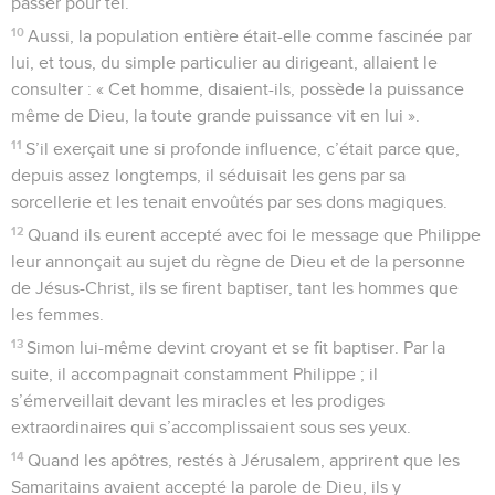
passer pour tel.
10
Aussi, la population entière était-elle comme fascinée par
lui, et tous, du simple particulier au dirigeant, allaient le
consulter : « Cet homme, disaient-ils, possède la puissance
même de Dieu, la toute grande puissance vit en lui ».
11
S’il exerçait une si profonde influence, c’était parce que,
depuis assez longtemps, il séduisait les gens par sa
sorcellerie et les tenait envoûtés par ses dons magiques.
12
Quand ils eurent accepté avec foi le message que Philippe
leur annonçait au sujet du règne de Dieu et de la personne
de Jésus-Christ, ils se firent baptiser, tant les hommes que
les femmes.
13
Simon lui-même devint croyant et se fit baptiser. Par la
suite, il accompagnait constamment Philippe ; il
s’émerveillait devant les miracles et les prodiges
extraordinaires qui s’accomplissaient sous ses yeux.
14
Quand les apôtres, restés à Jérusalem, apprirent que les
Samaritains avaient accepté la parole de Dieu, ils y