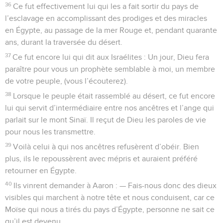
36
Ce fut effectivement lui qui les a fait sortir du pays de
l’esclavage en accomplissant des prodiges et des miracles
en Égypte, au passage de la mer Rouge et, pendant quarante
ans, durant la traversée du désert.
37
Ce fut encore lui qui dit aux Israélites : Un jour, Dieu fera
paraître pour vous un prophète semblable à moi, un membre
de votre peuple, (vous l’écouterez).
38
Lorsque le peuple était rassemblé au désert, ce fut encore
lui qui servit d’intermédiaire entre nos ancêtres et l’ange qui
parlait sur le mont Sinaï. Il reçut de Dieu les paroles de vie
pour nous les transmettre.
39
Voilà celui à qui nos ancêtres refusèrent d’obéir. Bien
plus, ils le repoussèrent avec mépris et auraient préféré
retourner en Égypte.
40
Ils vinrent demander à Aaron : — Fais-nous donc des dieux
visibles qui marchent à notre tête et nous conduisent, car ce
Moïse qui nous a tirés du pays d’Égypte, personne ne sait ce
qu’il est devenu.