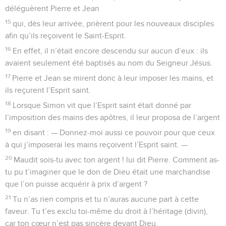
déléguèrent Pierre et Jean
15
qui, dès leur arrivée, prièrent pour les nouveaux disciples
afin qu’ils reçoivent le Saint-Esprit.
16
En effet, il n’était encore descendu sur aucun d’eux : ils
avaient seulement été baptisés au nom du Seigneur Jésus.
17
Pierre et Jean se mirent donc à leur imposer les mains, et
ils reçurent l’Esprit saint.
18
Lorsque Simon vit que l’Esprit saint était donné par
l’imposition des mains des apôtres, il leur proposa de l’argent
19
en disant : — Donnez-moi aussi ce pouvoir pour que ceux
à qui j’imposerai les mains reçoivent l’Esprit saint. —
20
Maudit sois-tu avec ton argent ! lui dit Pierre. Comment as-
tu pu t’imaginer que le don de Dieu était une marchandise
que l’on puisse acquérir à prix d’argent ?
21
Tu n’as rien compris et tu n’auras aucune part à cette
faveur. Tu t’es exclu toi-même du droit à l’héritage (divin),
car ton cœur n’est pas sincère devant Dieu.