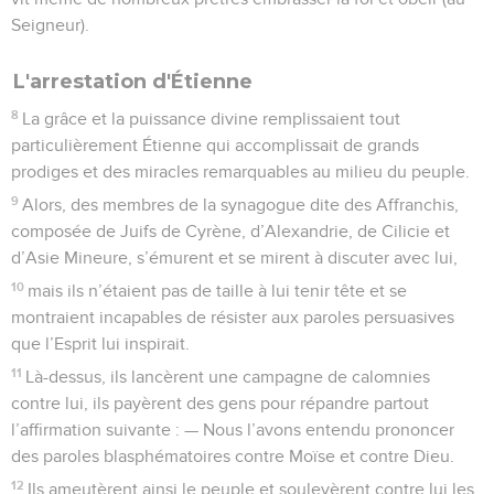
Seigneur).
L'arrestation d'Étienne
8
La grâce et la puissance divine remplissaient tout
particulièrement Étienne qui accomplissait de grands
prodiges et des miracles remarquables au milieu du peuple.
9
Alors, des membres de la synagogue dite des Affranchis,
composée de Juifs de Cyrène, d’Alexandrie, de Cilicie et
d’Asie Mineure, s’émurent et se mirent à discuter avec lui,
10
mais ils n’étaient pas de taille à lui tenir tête et se
montraient incapables de résister aux paroles persuasives
que l’Esprit lui inspirait.
11
Là-dessus, ils lancèrent une campagne de calomnies
contre lui, ils payèrent des gens pour répandre partout
l’affirmation suivante : — Nous l’avons entendu prononcer
des paroles blasphématoires contre Moïse et contre Dieu.
12
Ils ameutèrent ainsi le peuple et soulevèrent contre lui les