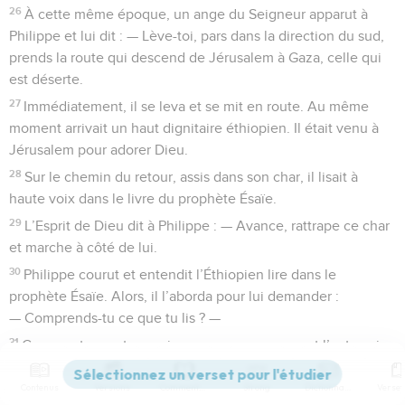
26
À cette même époque, un ange du Seigneur apparut à
Philippe et lui dit : — Lève-toi, pars dans la direction du sud,
prends la route qui descend de Jérusalem à Gaza, celle qui
est déserte.
27
Immédiatement, il se leva et se mit en route. Au même
moment arrivait un haut dignitaire éthiopien. Il était venu à
Jérusalem pour adorer Dieu.
28
Sur le chemin du retour, assis dans son char, il lisait à
haute voix dans le livre du prophète Ésaïe.
29
L’Esprit de Dieu dit à Philippe : — Avance, rattrape ce char
et marche à côté de lui.
30
Philippe courut et entendit l’Éthiopien lire dans le
prophète Ésaïe. Alors, il l’aborda pour lui demander :
— Comprends-tu ce que tu lis ? —
31
Comment veux-tu que je comprenne, reconnut l’autre, si
je n’ai personne pour me guider et m’expliquer ? Il fit signe à
Philippe de monter dans la voiture et de s’asseoir à côté de
Contenus
Versions
Commentaires
Strong
Dictionnaire