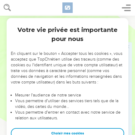
eux
32
Tous ceux qui étaient devenus croyants, malgré leur grand
Parole Vivante
nombre, étaient un cœur, une âme. Personne ne se
Votre vie privée est importante
prétendait seul propriétaire de ses biens : tout ce qu’ils
Actes
4
avaient était mis en commun.
pour nous
33
Avec une grande force de persuasion, les apôtres
continuaient à rendre témoignage à la résurrection du
En cliquant sur le bouton « Accepter tous les cookies », vous
acceptez que TopChrétien utilise des traceurs (comme des
Seigneur Jésus, et la grâce de Dieu agissait visiblement avec
cookies ou l'identifiant unique de votre compte utilisateur) et
eux tous.
traite vos données à caractère personnel (comme vos
34
données de navigation et les informations renseignées dans
Personne, parmi eux, n’était dans le besoin, car ceux qui
votre compte utilisateur) dans les buts suivants :
possédaient des champs ou des maisons les vendaient
35
et en apportaient le produit aux apôtres pour qu’ils en
Mesurer l'audience de notre service
disposent librement. Ceux-ci le répartissaient alors entre
Vous permettre d'utiliser des services tiers tels que de la
vidéo, des cartes du monde…
tous : chacun recevait ce dont il avait besoin.
Vous permettre d'entrer en contact avec notre service de
36
C’est ainsi que, par exemple, un nommé Joseph possédait
relation aux utilisateurs.
un terrain. C’était un lévite originaire de Chypre, les apôtres
le surnommaient Barnabas, c’est-à-dire celui qui console et
Choisir mes cookies