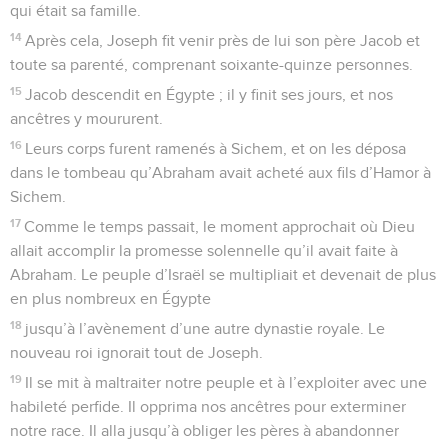
qui était sa famille.
14
Après cela, Joseph fit venir près de lui son père Jacob et
toute sa parenté, comprenant soixante-quinze personnes.
15
Jacob descendit en Égypte ; il y finit ses jours, et nos
ancêtres y moururent.
16
Leurs corps furent ramenés à Sichem, et on les déposa
dans le tombeau qu’Abraham avait acheté aux fils d’Hamor à
Sichem.
17
Comme le temps passait, le moment approchait où Dieu
allait accomplir la promesse solennelle qu’il avait faite à
Abraham. Le peuple d’Israël se multipliait et devenait de plus
en plus nombreux en Égypte
18
jusqu’à l’avènement d’une autre dynastie royale. Le
nouveau roi ignorait tout de Joseph.
19
Il se mit à maltraiter notre peuple et à l’exploiter avec une
habileté perfide. Il opprima nos ancêtres pour exterminer
notre race. Il alla jusqu’à obliger les pères à abandonner