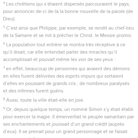
4
Les chrétiens qui s’étaient dispersés parcouraient le pays,
pour annoncer de-ci de-là la bonne nouvelle de la parole (de
Dieu).
5
C’est ainsi que Philippe, par exemple, se rendit au chef-lieu
de la Samarie et se mit à prêcher le Christ, le Messie promis.
6
La population tout entière se montra très réceptive à ce
qu’il disait, car elle entendait parler des miracles qu’il
accomplissait et pouvait même les voir de ses yeux :
7
en effet, beaucoup de personnes qui avaient des démons
en elles furent délivrées des esprits impurs qui sortaient
d’elles en poussant de grands cris ; de nombreux paralysés
et des infirmes furent guéris.
8
Aussi, toute la ville était-elle en joie.
9
Or, depuis quelque temps, un nommé Simon s’y était établi
pour exercer la magie. Il émerveillait le peuple samaritain par
ses enchantements et jouissait d’un grand crédit (auprès
d’eux). Il se prenait pour un grand personnage et se faisait