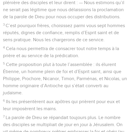
plénière des disciples et leur dirent : — Nous estimons qu’il
ne serait pas légitime que nous délaissions la proclamation
de la parole de Dieu pour nous occuper des distributions.
3
C’est pourquoi frères, choisissez parmi vous sept hommes
réputés, dignes de confiance, remplis d’Esprit saint et de
sens pratique. Nous les chargerons de ce service.
4
Cela nous permettra de consacrer tout notre temps à la
prière et au service de la prédication.
5
Cette proposition plut à toute l’assemblée : ils élurent
Étienne, un homme plein de foi et d’Esprit saint, ainsi que
Philippe, Prochore, Nicanor, Timon, Parménas, et Nicolas, un
homme originaire d’Antioche qui s’était converti au
judaïsme.
6
Ils les présentèrent aux apôtres qui prièrent pour eux et
leur imposèrent les mains.
7
La parole de Dieu se répandait toujours plus. Le nombre
des disciples se multipliait de jour en jour à Jérusalem. On
vit même de nombreux prêtres embrasser la foi et obéir (au