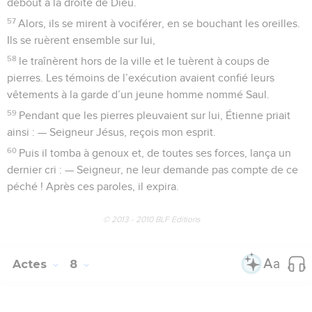
debout à la droite de Dieu.
57
Alors, ils se mirent à vociférer, en se bouchant les oreilles.
Ils se ruèrent ensemble sur lui,
58
le traînèrent hors de la ville et le tuèrent à coups de
pierres. Les témoins de l’exécution avaient confié leurs
vêtements à la garde d’un jeune homme nommé Saul.
59
Pendant que les pierres pleuvaient sur lui, Étienne priait
ainsi : — Seigneur Jésus, reçois mon esprit.
60
Puis il tomba à genoux et, de toutes ses forces, lança un
dernier cri : — Seigneur, ne leur demande pas compte de ce
péché ! Après ces paroles, il expira.
© 2013 - 2010 BLF Editions
Actes
8