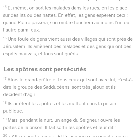
15
Et même, on sort les malades dans les rues, on les place
sur des lits ou des nattes. En effet, les gens espèrent ceci :
quand Pierre passera, son ombre touchera au moins l’un ou
l’autre parmi eux.
16
Une foule de gens vient aussi des villages qui sont près de
Jérusalem. Ils amènent des malades et des gens qui ont des
esprits mauvais, et tous sont guéris.
Les apôtres sont persécutés
17
Alors le grand-prêtre et tous ceux qui sont avec lui, c’est-à-
dire le groupe des Sadducéens, sont très jaloux et ils
décident d’agir.
18
Ils arrêtent les apôtres et les mettent dans la prison
publique.
19
Mais, pendant la nuit, un ange du Seigneur ouvre les
portes de la prison. Il fait sortir les apôtres et leur dit :
20
« Allez dans le temple. Et là, annoncez au peuple toutes