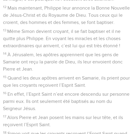
12
Mais maintenant, Philippe leur annonce la Bonne Nouvelle
de Jésus-Christ et du Royaume de Dieu. Tous ceux qui le
croient, des hommes et des femmes, se font baptiser.
13
Même Simon devient croyant, il se fait baptiser et il ne
quitte plus Philippe. En voyant les miracles et les choses
extraordinaires qui arrivent, c’est lui qui est très étonné !
14
À Jérusalem, les apôtres apprennent que les gens de
Samarie ont reçu la parole de Dieu, ils leur envoient donc
Pierre et Jean.
15
Quand les deux apôtres arrivent en Samarie, ils prient pour
que les croyants reçoivent l’Esprit Saint.
16
En effet, l’Esprit Saint n’est encore descendu sur personne
parmi eux. Ils ont seulement été baptisés au nom du
Seigneur Jésus.
17
Alors Pierre et Jean posent les mains sur leur tête, et ils
reçoivent l’Esprit Saint.
18
Simon voit que les croyants reçoivent l’Esprit Saint quand