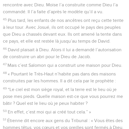
rencontre avec Dieu. Moïse l’a construite comme Dieu l’a
commandé. Il l’a faite d’après le modèle qu’il a vu.
45
Plus tard, les enfants de nos ancêtres ont reçu cette tente
à leur tour. Avec Josué, ils ont occupé le pays des peuples
que Dieu a chassés devant eux. Ils ont amené la tente dans
ce pays, et elle est restée là jusqu’au temps de David.
46
David plaisait à Dieu. Alors il lui a demandé l’autorisation
de construire un abri pour le Dieu de Jacob.
47
Mais c’est Salomon qui a construit une maison pour Dieu.
48
« Pourtant le Très-Haut n’habite pas dans des maisons
construites par les hommes. Il a dit cela par le prophète :
49
“Le ciel est mon siège royal, et la terre est le lieu où je
pose mes pieds. Quelle maison est-ce que vous pourrez me
bâtir ? Quel est le lieu où je peux habiter ?
50
En effet, c’est moi qui ai créé tout cela.” »
51
Étienne dit encore aux gens du Tribunal : « Vous êtes des
hommes têtus, vos cœurs et vos oreilles sont fermés à Dieu.