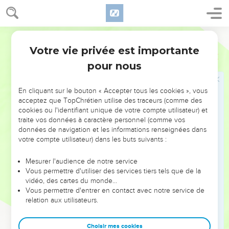
Les croyants partagent leurs biens entre
Parole de Vie
eux
Votre vie privée est importante
Actes
4
32
La foule des croyants est très unie par le cœur et par
pour nous
l’esprit. Personne ne dit : « Cela, c’est à moi ! », mais ils
mettent tout en commun.
En cliquant sur le bouton « Accepter tous les cookies », vous
33
Avec une grande force, les apôtres témoignent que Jésus
acceptez que TopChrétien utilise des traceurs (comme des
s’est relevé de la mort, et Dieu leur montre son amour de
cookies ou l'identifiant unique de votre compte utilisateur) et
mille manières.
traite vos données à caractère personnel (comme vos
données de navigation et les informations renseignées dans
34
Parmi eux, personne ne manque de rien. En effet, tous
votre compte utilisateur) dans les buts suivants :
ceux qui ont des champs ou des maisons les vendent, ils
apportent l’argent de ce qu’ils ont vendu
Mesurer l'audience de notre service
Vous permettre d'utiliser des services tiers tels que de la
35
et ils le donnent aux apôtres. Ensuite, on distribue
vidéo, des cartes du monde…
l’argent, et chacun reçoit ce qui lui est nécessaire.
Vous permettre d'entrer en contact avec notre service de
36
relation aux utilisateurs.
Il y a ainsi un certain Joseph, un lévite né à Chypre. Les
apôtres l’appellent Barnabas, ce qui veut dire « l’homme qui
encourage ».
Choisir mes cookies