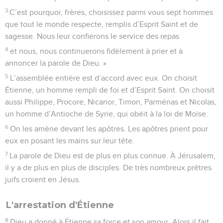
3
C’est pourquoi, frères, choisissez parmi vous sept hommes
que tout le monde respecte, remplis d’Esprit Saint et de
sagesse. Nous leur confierons le service des repas
4
et nous, nous continuerons fidèlement à prier et à
annoncer la parole de Dieu. »
5
L’assemblée entière est d’accord avec eux. On choisit
Étienne, un homme rempli de foi et d’Esprit Saint. On choisit
aussi Philippe, Procore, Nicanor, Timon, Parménas et Nicolas,
un homme d’Antioche de Syrie, qui obéit à la loi de Moïse.
6
On les amène devant les apôtres. Les apôtres prient pour
eux en posant les mains sur leur tête.
7
La parole de Dieu est de plus en plus connue. À Jérusalem,
il y a de plus en plus de disciples. De très nombreux prêtres
juifs croient en Jésus.
L'arrestation d'Étienne
8
Dieu a donné à Étienne sa force et son amour. Alors il fait