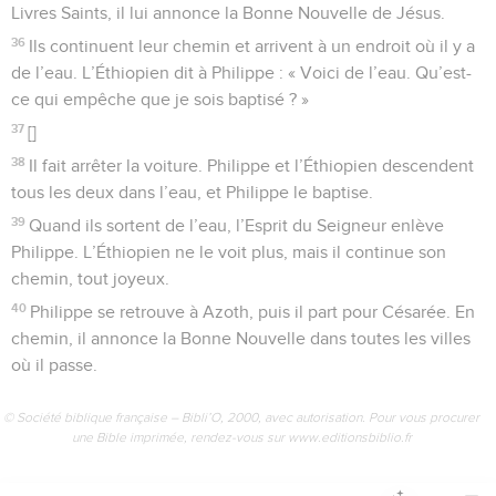
Livres Saints, il lui annonce la Bonne Nouvelle de Jésus.
36
Ils continuent leur chemin et arrivent à un endroit où il y a
de l’eau. L’Éthiopien dit à Philippe : « Voici de l’eau. Qu’est-
ce qui empêche que je sois baptisé ? »
37
[]
38
Il fait arrêter la voiture. Philippe et l’Éthiopien descendent
tous les deux dans l’eau, et Philippe le baptise.
39
Quand ils sortent de l’eau, l’Esprit du Seigneur enlève
Philippe. L’Éthiopien ne le voit plus, mais il continue son
chemin, tout joyeux.
40
Philippe se retrouve à Azoth, puis il part pour Césarée. En
chemin, il annonce la Bonne Nouvelle dans toutes les villes
où il passe.
© Société biblique française – Bibli’O, 2000, avec autorisation. Pour vous procurer
une Bible imprimée, rendez-vous sur www.editionsbiblio.fr