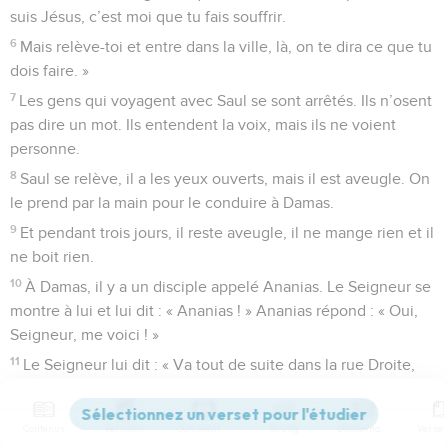
suis Jésus, c’est moi que tu fais souffrir.
6
Mais relève-toi et entre dans la ville, là, on te dira ce que tu
dois faire. »
7
Les gens qui voyagent avec Saul se sont arrêtés. Ils n’osent
pas dire un mot. Ils entendent la voix, mais ils ne voient
personne.
8
Saul se relève, il a les yeux ouverts, mais il est aveugle. On
le prend par la main pour le conduire à Damas.
9
Et pendant trois jours, il reste aveugle, il ne mange rien et il
ne boit rien.
10
À Damas, il y a un disciple appelé Ananias. Le Seigneur se
montre à lui et lui dit : « Ananias ! » Ananias répond : « Oui,
Seigneur, me voici ! »
11
Le Seigneur lui dit : « Va tout de suite dans la rue Droite,
entre dans la maison de Judas, et demande un certain Saul
de Tarse. Il est en train de prier,
Contenus
Versions
Commentaires
Strong
Dictionnaire
12
et voici ce que je lui ai montré : un homme appelé Ananias