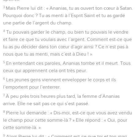
3
Mais Pierre lui dit : « Ananias, tu as ouvert ton cœur à Satan.
Pourquoi donc ? Tu as menti à l’Esprit Saint et tu as gardé
une partie de l’argent du champ.
4
Tu pouvais garder le champ, ou bien tu pouvais le vendre
et faire ce que tu voulais avec l’argent. Comment est-ce que
tu as pu décider dans ton cœur d’agir ainsi ? Ce n’est pas à
nous que tu as menti, mais c’est à Dieu ! »
5
En entendant ces paroles, Ananias tombe et il meurt. Tous
ceux qui apprennent cela ont très peur.
6
Les jeunes gens viennent envelopper le corps et ils
l’emportent pour l’enterrer.
7
À peu près trois heures plus tard, la femme d’Ananias
arrive. Elle ne sait pas ce qui s’est passé.
8
Pierre lui demande : « Dis-moi, est-ce que vous avez vendu
le champ pour cette somme-là ? » Elle répond : « Oui, pour
cette somme-là. »
9
Alors Pierre lui dit : « Comment est-ce que toi et ton mari,