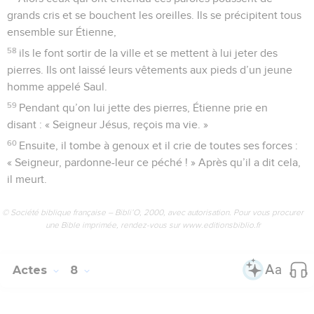
grands cris et se bouchent les oreilles. Ils se précipitent tous
ensemble sur Étienne,
58
ils le font sortir de la ville et se mettent à lui jeter des
pierres. Ils ont laissé leurs vêtements aux pieds d’un jeune
homme appelé Saul.
59
Pendant qu’on lui jette des pierres, Étienne prie en
disant : « Seigneur Jésus, reçois ma vie. »
60
Ensuite, il tombe à genoux et il crie de toutes ses forces :
« Seigneur, pardonne-leur ce péché ! » Après qu’il a dit cela,
il meurt.
© Société biblique française – Bibli’O, 2000, avec autorisation. Pour vous procurer
une Bible imprimée, rendez-vous sur www.editionsbiblio.fr
Actes
8