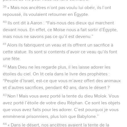
39
« Mais nos ancêtres n’ont pas voulu lui obéir, ils l’ont
repoussé, ils voulaient retourner en Égypte.
40
Ils ont dit à Aaron : “Fais-nous des dieux qui marchent
devant nous. En effet, ce Moïse nous a fait sortir d’Égypte,
mais nous ne savons pas ce qu’il est devenu.”
41
Alors ils fabriquent un veau et ils offrent un sacrifice à
cette statue. Ils sont si contents d’avoir ce veau qu’ils font
une fête.
42
Mais Dieu ne les regarde plus, il les laisse adorer les
étoiles du ciel. On lit cela dans le livre des prophètes :
“Peuple d’Israël, est-ce que vous m’avez offert des animaux
et d’autres sacrifices, pendant 40 ans, dans le désert ?
43
Non ! Mais vous avez porté la tente du dieu Molok. Vous
avez porté l’étoile de votre dieu Réphan. Ce sont les objets
que vous avez faits pour les adorer. C’est pourquoi je vous
emmènerai prisonniers, plus loin que Babylone.”
44
« Dans le désert, nos ancêtres avaient la tente de la