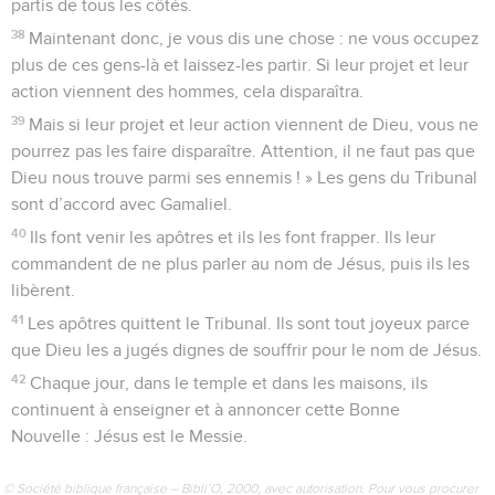
partis de tous les côtés.
38
Maintenant donc, je vous dis une chose : ne vous occupez
plus de ces gens-là et laissez-les partir. Si leur projet et leur
action viennent des hommes, cela disparaîtra.
39
Mais si leur projet et leur action viennent de Dieu, vous ne
pourrez pas les faire disparaître. Attention, il ne faut pas que
Dieu nous trouve parmi ses ennemis ! » Les gens du Tribunal
sont d’accord avec Gamaliel.
40
Ils font venir les apôtres et ils les font frapper. Ils leur
commandent de ne plus parler au nom de Jésus, puis ils les
libèrent.
41
Les apôtres quittent le Tribunal. Ils sont tout joyeux parce
que Dieu les a jugés dignes de souffrir pour le nom de Jésus.
42
Chaque jour, dans le temple et dans les maisons, ils
continuent à enseigner et à annoncer cette Bonne
Nouvelle : Jésus est le Messie.
© Société biblique française – Bibli’O, 2000, avec autorisation. Pour vous procurer