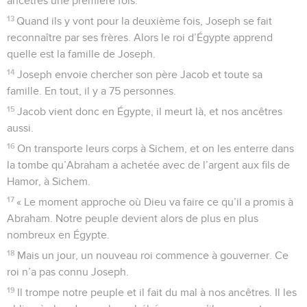
ancêtres une première fois.
13
Quand ils y vont pour la deuxième fois, Joseph se fait
reconnaître par ses frères. Alors le roi d’Égypte apprend
quelle est la famille de Joseph.
14
Joseph envoie chercher son père Jacob et toute sa
famille. En tout, il y a 75 personnes.
15
Jacob vient donc en Égypte, il meurt là, et nos ancêtres
aussi.
16
On transporte leurs corps à Sichem, et on les enterre dans
la tombe qu’Abraham a achetée avec de l’argent aux fils de
Hamor, à Sichem.
17
« Le moment approche où Dieu va faire ce qu’il a promis à
Abraham. Notre peuple devient alors de plus en plus
nombreux en Égypte.
18
Mais un jour, un nouveau roi commence à gouverner. Ce
roi n’a pas connu Joseph.
19
Il trompe notre peuple et il fait du mal à nos ancêtres. Il les