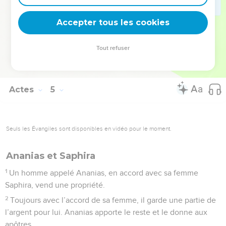
37
Il a un champ, il le vend, il apporte l’argent et le donne aux
Accepter tous les cookies
apôtres.
© Société biblique française – Bibli’O, 2000, avec autorisation. Pour vous procurer
Tout refuser
une Bible imprimée, rendez-vous sur www.editionsbiblio.fr
Actes
5
Seuls les Évangiles sont disponibles en vidéo pour le moment.
Ananias et Saphira
1
Un homme appelé Ananias, en accord avec sa femme
Saphira, vend une propriété.
2
Toujours avec l’accord de sa femme, il garde une partie de
l’argent pour lui. Ananias apporte le reste et le donne aux
apôtres.