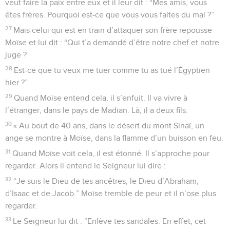
veut faire la paix entre eux et il leur dit : “Mes amis, vous
êtes frères. Pourquoi est-ce que vous vous faites du mal ?”
27
Mais celui qui est en train d’attaquer son frère repousse
Moïse et lui dit : “Qui t’a demandé d’être notre chef et notre
juge ?
28
Est-ce que tu veux me tuer comme tu as tué l’Égyptien
hier ?”
29
Quand Moïse entend cela, il s’enfuit. Il va vivre à
l’étranger, dans le pays de Madian. Là, il a deux fils.
30
« Au bout de 40 ans, dans le désert du mont Sinaï, un
ange se montre à Moïse, dans la flamme d’un buisson en feu.
31
Quand Moïse voit cela, il est étonné. Il s’approche pour
regarder. Alors il entend le Seigneur lui dire :
32
“Je suis le Dieu de tes ancêtres, le Dieu d’Abraham,
d’Isaac et de Jacob.” Moïse tremble de peur et il n’ose plus
regarder.
33
Le Seigneur lui dit : “Enlève tes sandales. En effet, cet