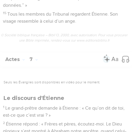
données.” »
15
Tous les membres du Tribunal regardent Étienne. Son
visage ressemble à celui d’un ange.
© Société biblique française – Bibli’O, 2000, avec autorisation. Pour vous procurer
une Bible imprimée, rendez-vous sur www.editionsbiblio.fr
Actes
7
Seuls les Évangiles sont disponibles en vidéo pour le moment.
Le discours d'Étienne
1
Le grand-prêtre demande à Étienne : « Ce qu’on dit de toi,
est-ce que c’est vrai ? »
2
Étienne répond : « Frères et pères, écoutez-moi. Le Dieu
glorieux s’est montré à Abraham notre ancêtre, quand celui-