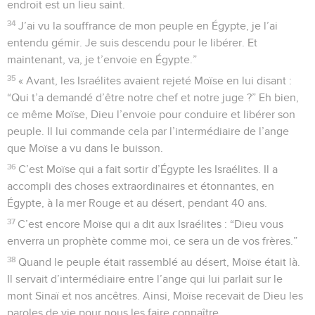
endroit est un lieu saint.
34
J’ai vu la souffrance de mon peuple en Égypte, je l’ai
entendu gémir. Je suis descendu pour le libérer. Et
maintenant, va, je t’envoie en Égypte.”
35
« Avant, les Israélites avaient rejeté Moïse en lui disant :
“Qui t’a demandé d’être notre chef et notre juge ?” Eh bien,
ce même Moïse, Dieu l’envoie pour conduire et libérer son
peuple. Il lui commande cela par l’intermédiaire de l’ange
que Moïse a vu dans le buisson.
36
C’est Moïse qui a fait sortir d’Égypte les Israélites. Il a
accompli des choses extraordinaires et étonnantes, en
Égypte, à la mer Rouge et au désert, pendant 40 ans.
37
C’est encore Moïse qui a dit aux Israélites : “Dieu vous
enverra un prophète comme moi, ce sera un de vos frères.”
38
Quand le peuple était rassemblé au désert, Moïse était là.
Il servait d’intermédiaire entre l’ange qui lui parlait sur le
mont Sinaï et nos ancêtres. Ainsi, Moïse recevait de Dieu les
paroles de vie pour nous les faire connaître.