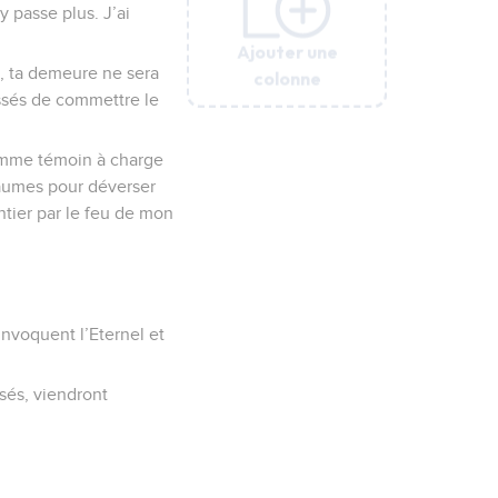
y passe plus. J’ai
Ajouter une
Ajouter une
Ajouter une
Ajouter une
Ajouter une
si, ta demeure ne sera
colonne
colonne
colonne
colonne
colonne
ressés de commettre le
 comme témoin à charge
oyaumes pour déverser
ntier par le feu de mon
 invoquent l’Eternel et
rsés, viendront