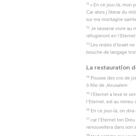
11
« En ce jour-là, mon 
Car alors j’ôterai du mi
sur ma montagne sainte
12
Je laisserai vivre au
réfugieront en l’Eternel
13
Les restes d’Israël n
bouche de langage tromp
La restauration 
14
Pousse des cris de joi
ô fille de Jérusalem :
15
l’Eternel a levé le v
l’Eternel, est au milie
16
En ce jour-là, on dira
17
car l’Eternel ton Dieu 
renouvellera dans son am
18