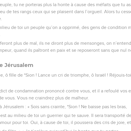
peuple, tu ne porteras plus la honte à cause des méfaits que tu 
lieu de tes rangs ceux qui se plaisent dans l’orgueil. Alors tu cess
.
 milieu de toi un peuple qu’on a opprimé, des gens de condition 
.
e feront plus de mal, ils ne diront plus de mensonges, on n’entend
eur, quand ils paîtront en paix et se reposeront sans que nul ne
de Jérusalem
e, ô fille de *Sion ! Lance un cri de triomphe, ô Israël ! Réjouis-t
erdict de condamnation prononcé contre vous, et il a refoulé vos e
u de vous. Vous ne craindrez plus de malheur.
 à Jérusalem : « Sois sans crainte, *Sion ! Ne baisse pas les bras,
est au milieu de toi un guerrier qui te sauve. Il sera transporté de 
our pour toi. Oui, à cause de toi, il poussera des cris de joie, et 