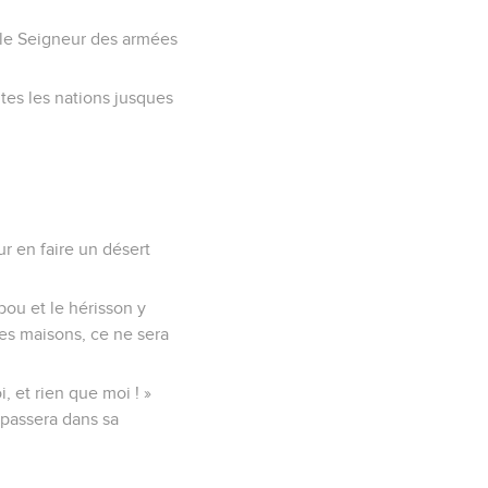
l, le Seigneur des armées
outes les nations jusques
our en faire un désert
bou et le hérisson y
des maisons, ce ne sera
i, et rien que moi ! »
 passera dans sa