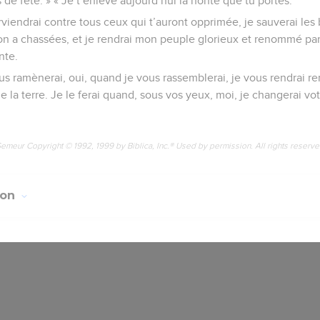
de fête. » « Je t’enlève aujourd’hui la honte que tu portes.
erviendrai contre tous ceux qui t’auront opprimée, je sauverai les 
on a chassées, et je rendrai mon peuple glorieux et renommé par
nte.
ous ramènerai, oui, quand je vous rassemblerai, je vous rendrai 
 la terre. Je le ferai quand, sous vos yeux, moi, je changerai votr
Semeur Copyright © 1992, 1999 by Biblica, Inc.® Used by permission. All rights reserv
ion