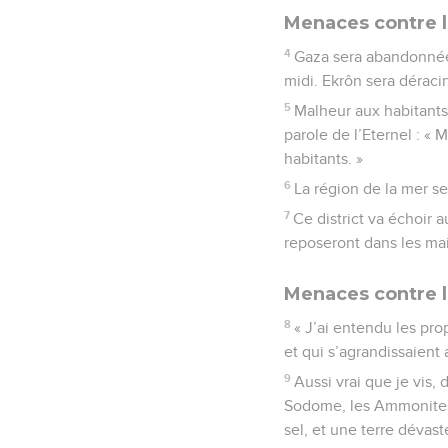
Menaces contre l
4
Gaza sera abandonnée,
midi. Ekrôn sera déraci
5
Malheur aux habitants 
parole de l’Eternel : « 
habitants. »
6
La région de la mer se
7
Ce district va échoir a
reposeront dans les mais
Menaces contre l
8
« J’ai entendu les pr
et qui s’agrandissaient 
9
Aussi vrai que je vis,
Sodome, les Ammonites 
sel, et une terre dévast