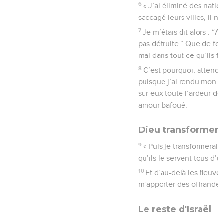
6
« J’ai éliminé des nati
saccagé leurs villes, il
7
Je m’étais dit alors : 
pas détruite.” Que de fo
mal dans tout ce qu’ils f
8
C’est pourquoi, attend
puisque j’ai rendu mon 
sur eux toute l’ardeur 
amour bafoué.
Dieu transformer
9
« Puis je transformerai
qu’ils le servent tous 
10
Et d’au-delà les fleu
m’apporter des offrand
Le reste d'Israël