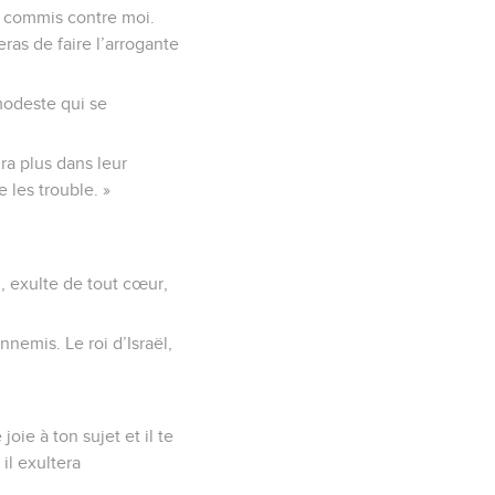
as commis contre moi.
eras de faire l’arrogante
modeste qui se
ra plus dans leur
 les trouble. »
oi, exulte de tout cœur,
nnemis. Le roi d’Israël,
joie à ton sujet et il te
il exultera