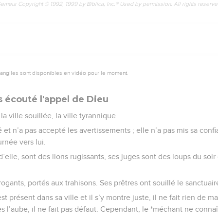
Semeur Copyright © 1992, 1999 by Biblica, Inc.® Used by permission. All rights reserv
vangiles sont disponibles en vidéo pour le moment.
s écouté l'appel de Dieu
la ville souillée, la ville tyrannique.
 et n’a pas accepté les avertissements ; elle n’a pas mis sa confi
urnée vers lui.
’elle, sont des lions rugissants, ses juges sont des loups du soir 
gants, portés aux trahisons. Ses prêtres ont souillé le sanctuaire, 
t présent dans sa ville et il s’y montre juste, il ne fait rien de ma
s l’aube, il ne fait pas défaut. Cependant, le *méchant ne connaî