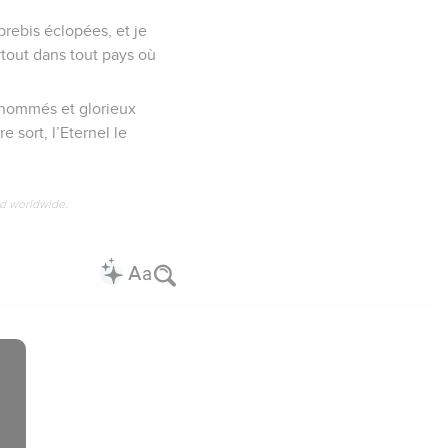
brebis éclopées, et je
tout dans tout pays où
renommés et glorieux
e sort, l’Eternel le
ed worldwide.