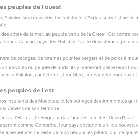
es peuples de l'ouest
 Askalon sera dévastée, les habitants d’Asdod seront chassés au
née.
des côtes de la mer, au peuple venu de la Crète ! Car contre vou
Malheur à Canaan, pays des Philistins ! Je te dévasterai et je te vi
rvira de pacages, de citernes pour les bergers et de parcs à mou
ux survivants du peuple de Juda. Ils y mèneront paître leurs troup
ons à Askalon, car l’Eternel, leur Dieu, interviendra pour eux et
es peuples de l'est
opos insultants des Moabites, et les outrages des Ammonites qui 
aux dépens de son territoire.
 déclare l’Eternel, le Seigneur des *armées célestes, Dieu d’Isra
seront comme Gomorrhe, leur pays deviendra un lieu couvert d
ée à perpétuité. Le reste de mon peuple les pillera, oui, ce qui 