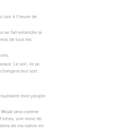
 loin à l’heure de
s se fait entendre la
derai de tous tes
tons.
eaux. Le soir, ils se
 changera leur sort.
insultaient mon peuple
ël : Moab sera comme
’orties, une mine de
restera de ma nation en