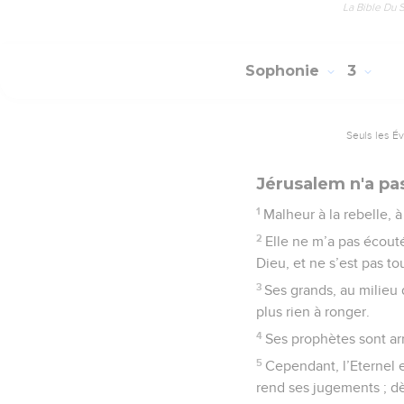
La Bible Du 
Sophonie
3
Seuls les É
Jérusalem n'a pa
1
Malheur à la rebelle, à 
2
Elle ne m’a pas écouté
Dieu, et ne s’est pas to
3
Ses grands, au milieu d
plus rien à ronger.
4
Ses prophètes sont arro
5
Cependant, l’Eternel es
rend ses jugements ; dè