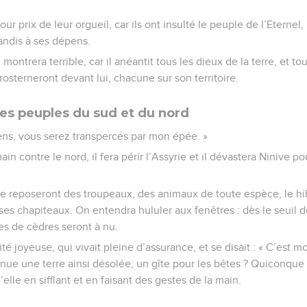
ur prix de leur orgueil, car ils ont insulté le peuple de l’Eterne
randis à ses dépens.
 montrera terrible, car il anéantit tous les dieux de la terre, et t
rosterneront devant lui, chacune sur son territoire.
es peuples du sud et du nord
ens, vous serez transpercés par mon épée. »
ain contre le nord, il fera périr l’Assyrie et il dévastera Ninive p
 se reposeront des troupeaux, des animaux de toute espèce, le hi
 ses chapiteaux. On entendra hululer aux fenêtres : dès le seuil 
res de cèdres seront à nu.
ité joyeuse, qui vivait pleine d’assurance, et se disait : « C’est mo
ue une terre ainsi désolée, un gîte pour les bêtes ? Quiconque
lle en sifflant et en faisant des gestes de la main.