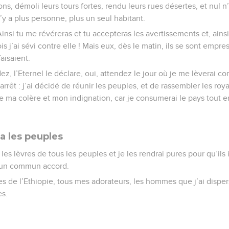
ons, démoli leurs tours fortes, rendu leurs rues désertes, et nul n’
 n’y a plus personne, plus un seul habitant.
“Ainsi tu me révéreras et tu accepteras les avertissements et, ain
is j’ai sévi contre elle ! Mais eux, dès le matin, ils se sont emp
aisaient.
ez, l’Eternel le déclare, oui, attendez le jour où je me lèverai
arrêt : j’ai décidé de réunir les peuples, et de rassembler les r
de ma colère et mon indignation, car je consumerai le pays tout e
a les peuples
 les lèvres de tous les peuples et je les rendrai pures pour qu’ils
d’un commun accord.
ves de l’Ethiopie, tous mes adorateurs, les hommes que j’ai dispe
es.