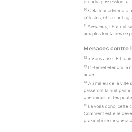
prendra possession. »
10
Cela leur adviendra po
célestes, et se sont ag
11
Avec eux, l’Eternel se
aux plus lointaines se p
Menaces contre l
12
« Vous aussi, Ethiopi
13
L’Eternel étendra la m
aride.
14
Au milieu de la ville
passeront la nuit parmi
que ruines, et les pout
15
La voilà donc, cette c
Comment est-elle deven
proximité se moquera d’e