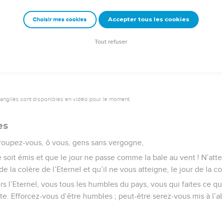
r la terre. »
Accepter tous les cookies
Choisir mes cookies
Semeur Copyright © 1992, 1999 by Biblica, Inc.® Used by permission. All rights reserv
Tout refuser
vangiles sont disponibles en vidéo pour le moment.
es
roupez-vous, ô vous, gens sans vergogne,
e soit émis et que le jour ne passe comme la bale au vent ! N’at
de la colère de l’Eternel et qu’il ne vous atteigne, le jour de la co
 l’Eternel, vous tous les humbles du pays, vous qui faites ce qui
te. Efforcez-vous d’être humbles ; peut-être serez-vous mis à l’ab