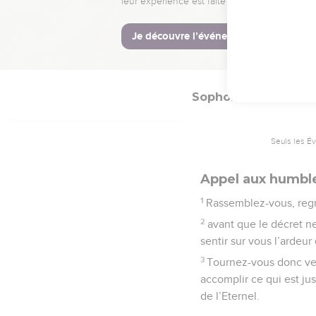
tous ceux qui habitent su
La Bible Du 
Sophonie
2
Seuls les É
Appel aux humbl
1
Rassemblez-vous, reg
2
avant que le décret n
sentir sur vous l’ardeur 
3
Tournez-vous donc vers
accomplir ce qui est jus
de l’Eternel.