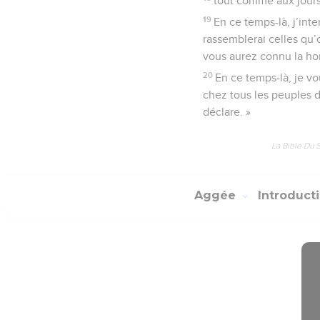
tout comme aux jours 
19
En ce temps-là, j’int
rassemblerai celles qu’
vous aurez connu la ho
20
En ce temps-là, je v
chez tous les peuples de
déclare. »
La Bible Du 
Aggée
Introduct