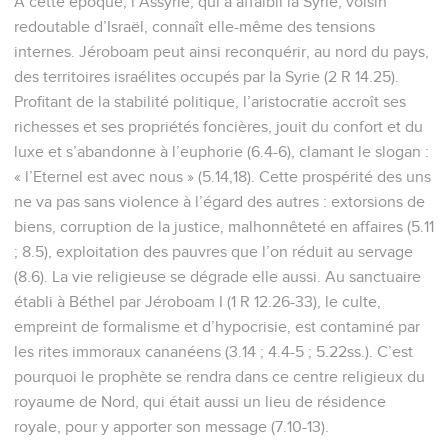
A cette époque, l’Assyrie, qui a affaibli la Syrie, voisin
redoutable d’Israël, connaît elle-même des tensions
internes. Jéroboam peut ainsi reconquérir, au nord du pays,
des territoires israélites occupés par la Syrie (2 R 14.25).
Profitant de la stabilité politique, l’aristocratie accroît ses
richesses et ses propriétés foncières, jouit du confort et du
luxe et s’abandonne à l’euphorie (6.4-6), clamant le slogan :
« l’Eternel est avec nous » (5.14,18). Cette prospérité des uns
ne va pas sans violence à l’égard des autres : extorsions de
biens, corruption de la justice, malhonnêteté en affaires (5.11
; 8.5), exploitation des pauvres que l’on réduit au servage
(8.6). La vie religieuse se dégrade elle aussi. Au sanctuaire
établi à Béthel par Jéroboam I (1 R 12.26-33), le culte,
empreint de formalisme et d’hypocrisie, est contaminé par
les rites immoraux cananéens (3.14 ; 4.4-5 ; 5.22ss.). C’est
pourquoi le prophète se rendra dans ce centre religieux du
royaume de Nord, qui était aussi un lieu de résidence
royale, pour y apporter son message (7.10-13).