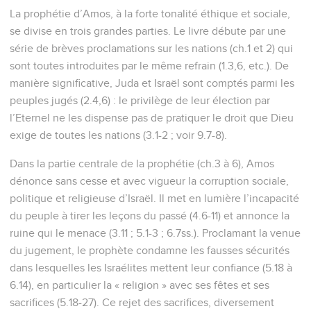
La prophétie d’Amos, à la forte tonalité éthique et sociale,
se divise en trois grandes parties. Le livre débute par une
série de brèves proclamations sur les nations (ch.1 et 2) qui
sont toutes introduites par le même refrain (1.3,6, etc.). De
manière significative, Juda et Israël sont comptés parmi les
peuples jugés (2.4,6) : le privilège de leur élection par
l’Eternel ne les dispense pas de pratiquer le droit que Dieu
exige de toutes les nations (3.1-2 ; voir 9.7-8).
Dans la partie centrale de la prophétie (ch.3 à 6), Amos
dénonce sans cesse et avec vigueur la corruption sociale,
politique et religieuse d’Israël. Il met en lumière l’incapacité
du peuple à tirer les leçons du passé (4.6-11) et annonce la
ruine qui le menace (3.11 ; 5.1-3 ; 6.7ss.). Proclamant la venue
du jugement, le prophète condamne les fausses sécurités
dans lesquelles les Israélites mettent leur confiance (5.18 à
6.14), en particulier la « religion » avec ses fêtes et ses
sacrifices (5.18-27). Ce rejet des sacrifices, diversement