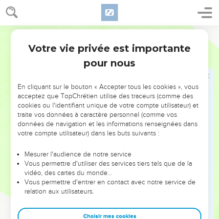
14
Ce sont des foules, des foules dans la vallée du jugement,
car le jour de l'Eternel est proche dans la vallée du jugement.
15
Le soleil et la lune s'obscurcissent, et les étoiles perdent
Segond 21
leur éclat.
Votre vie privée est importante
Joël
4
16
*De Sion l'Eternel rugit, de Jérusalem il fait entendre sa
pour nous
voix. Le ciel et la terre sont ébranlés, mais l'Eternel est un
refuge pour son peuple, un abri pour les Israélites.
En cliquant sur le bouton « Accepter tous les cookies », vous
17
« Et vous saurez que je suis l'Eternel, votre Dieu, qui habite
acceptez que TopChrétien utilise des traceurs (comme des
cookies ou l'identifiant unique de votre compte utilisateur) et
à Sion, ma sainte montagne. Jérusalem sera sainte, et les
traite vos données à caractère personnel (comme vos
étrangers n'y passeront plus.
données de navigation et les informations renseignées dans
votre compte utilisateur) dans les buts suivants :
Nouvelle prospérité pour le peuple de Dieu
Mesurer l'audience de notre service
18
A ce moment-là, le vin nouveau ruissellera des
Vous permettre d'utiliser des services tiers tels que de la
montagnes, le lait coulera des collines et il y aura de l'eau
vidéo, des cartes du monde…
Vous permettre d'entrer en contact avec notre service de
dans tous les torrents de Juda. Une source sortira aussi de la
relation aux utilisateurs.
maison de l'Eternel et arrosera la vallée de Sittim.
19
» L'Egypte sera dévastée, Edom deviendra un désert, à
Choisir mes cookies