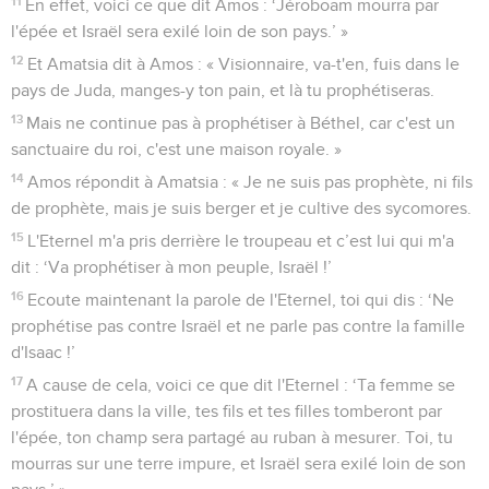
11
En effet, voici ce que dit Amos : ‘Jéroboam mourra par
l'épée et Israël sera exilé loin de son pays.’ »
12
Et Amatsia dit à Amos : « Visionnaire, va-t'en, fuis dans le
pays de Juda, manges-y ton pain, et là tu prophétiseras.
13
Mais ne continue pas à prophétiser à Béthel, car c'est un
sanctuaire du roi, c'est une maison royale. »
14
Amos répondit à Amatsia : « Je ne suis pas prophète, ni fils
de prophète, mais je suis berger et je cultive des sycomores.
15
L'Eternel m'a pris derrière le troupeau et c’est lui qui m'a
dit : ‘Va prophétiser à mon peuple, Israël !’
16
Ecoute maintenant la parole de l'Eternel, toi qui dis : ‘Ne
prophétise pas contre Israël et ne parle pas contre la famille
d'Isaac !’
17
A cause de cela, voici ce que dit l'Eternel : ‘Ta femme se
prostituera dans la ville, tes fils et tes filles tomberont par
l'épée, ton champ sera partagé au ruban à mesurer. Toi, tu
mourras sur une terre impure, et Israël sera exilé loin de son