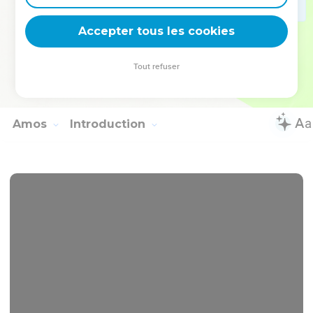
cause de leurs violences contre les Judéens dont ils ont
versé le sang innocent dans leur pays.
Accepter tous les cookies
20
Mais Juda sera toujours habité, et Jérusalem le sera de
génération en génération.
Tout refuser
21
Je vengerai leur sang que je n'ai pas encore vengé, et
l'Eternel habitera dans Sion. »
Amos
Introduction