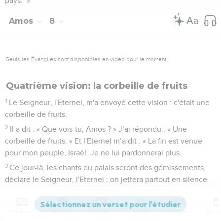
pays.’ »
Amos
8
Seuls les Évangiles sont disponibles en vidéo pour le moment.
Quatrième vision: la corbeille de fruits
1
Le Seigneur, l'Eternel, m'a envoyé cette vision : c'était une
corbeille de fruits.
2
Il a dit : « Que vois-tu, Amos ? » J’ai répondu : « Une
corbeille de fruits. » Et l'Eternel m’a dit : « La fin est venue
pour mon peuple, Israël. Je ne lui pardonnerai plus.
3
Ce jour-là, les chants du palais seront des gémissements,
déclare le Seigneur, l'Eternel ; on jettera partout en silence
une multitude de cadavres.
Contenus
Versions
Commentaires
Strong
Dictionnaire
L'avidité des trafiquants appelle la