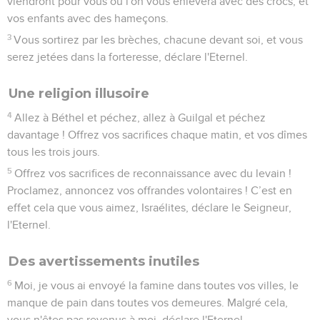
viendront pour vous où l'on vous enlèvera avec des crocs, et
vos enfants avec des hameçons.
3
Vous sortirez par les brèches, chacune devant soi, et vous
serez jetées dans la forteresse, déclare l'Eternel.
Une religion illusoire
4
Allez à Béthel et péchez, allez à Guilgal et péchez
davantage ! Offrez vos sacrifices chaque matin, et vos dîmes
tous les trois jours.
5
Offrez vos sacrifices de reconnaissance avec du levain !
Proclamez, annoncez vos offrandes volontaires ! C’est en
effet cela que vous aimez, Israélites, déclare le Seigneur,
l'Eternel.
Des avertissements inutiles
6
Moi, je vous ai envoyé la famine dans toutes vos villes, le
manque de pain dans toutes vos demeures. Malgré cela,
vous n'êtes pas revenus à moi, déclare l'Eternel.