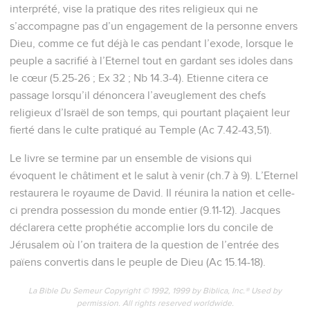
interprété, vise la pratique des rites religieux qui ne
s’accompagne pas d’un engagement de la personne envers
Dieu, comme ce fut déjà le cas pendant l’exode, lorsque le
peuple a sacrifié à l’Eternel tout en gardant ses idoles dans
le cœur (5.25-26 ; Ex 32 ; Nb 14.3-4). Etienne citera ce
passage lorsqu’il dénoncera l’aveuglement des chefs
religieux d’Israël de son temps, qui pourtant plaçaient leur
fierté dans le culte pratiqué au Temple (Ac 7.42-43,51).
Le livre se termine par un ensemble de visions qui
évoquent le châtiment et le salut à venir (ch.7 à 9). L’Eternel
restaurera le royaume de David. Il réunira la nation et celle-
ci prendra possession du monde entier (9.11-12). Jacques
déclarera cette prophétie accomplie lors du concile de
Jérusalem où l’on traitera de la question de l’entrée des
païens convertis dans le peuple de Dieu (Ac 15.14-18).
La Bible Du Semeur Copyright © 1992, 1999 by Biblica, Inc.® Used by
permission. All rights reserved worldwide.