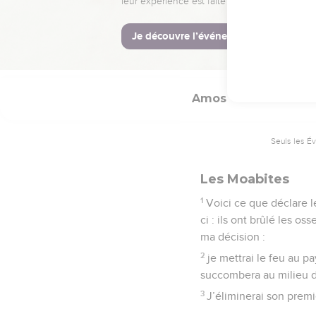
15
Leur roi partira en dé
© Société biblique français
Amos
2
Seuls les É
Les Moabites
1
Voici ce que déclare l
ci : ils ont brûlé les o
ma décision :
2
je mettrai le feu au p
succombera au milieu du
3
J’éliminerai son premie