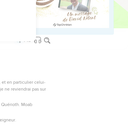
us sur www.editionsbiblio.fr
et en particulier celui-
 je ne reviendrai pas sur
 à Quérioth. Moab
Seigneur.