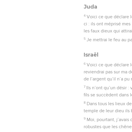
Juda
4
Voici ce que déclare l
ci : ils ont méprisé me
les faux dieux qui attir
5
Je mettrai le feu au p
Israël
6
Voici ce que déclare l
reviendrai pas sur ma d
de l’argent qu’il n’a p
7
Ils n’ont qu’un désir : 
fils se succèdent dans l
8
Dans tous les lieux de
temple de leur dieu ils 
9
Moi, pourtant, j’avais
robustes que les chênes,