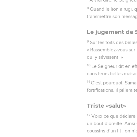
8
Quand le lion a rugi, 
transmettre son messag
Le jugement de 
9
Sur les toits des bell
« Rassemblez-vous sur 
qui y sévissent. »
10
Le Seigneur dit en ef
dans leurs belles maison
11
C’est pourquoi, Samari
fortifications, il pillera
Triste «salut»
12
Voici ce que déclare 
un bout d’oreille. Ainsi
coussins d’un lit : on n