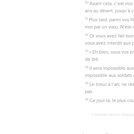
10
Avant cela, c’est mo
ans au désert, jusqu’à
11
Plus tard, parmi vos f
moi par un vœu. N’est-c
12
Or vous avez fait boi
vous avez interdit aux 
13
« Eh bien, sous vos p
de blé.
14
Il sera impossible au
impossible aux soldats d
15
Le tireur à l’arc ne r
pas.
16
Ce jour-là, le plus co
© Société biblique français