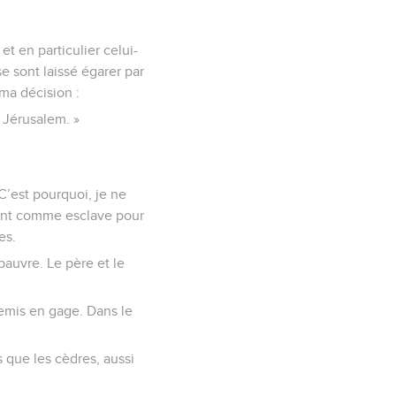
et en particulier celui-
e sont laissé égarer par
 ma décision :
à Jérusalem. »
 C’est pourquoi, je ne
ocent comme esclave pour
es.
u pauvre. Le père et le
remis en gage. Dans le
s que les cèdres, aussi