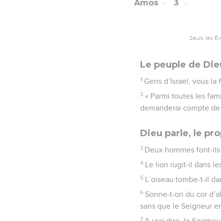
Amos
3
Seuls les É
Le peuple de Di
1
Gens d’Israël, vous la
2
« Parmi toutes les fam
demanderai compte de 
Dieu parle, le pr
3
Deux hommes font-ils 
4
Le lion rugit-il dans le
5
L’oiseau tombe-t-il dan
6
Sonne-t-on du cor d’al
sans que le Seigneur en 
7
A vrai dire, le Seigneu