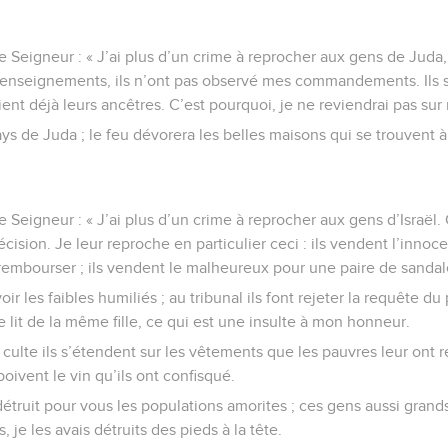
e Seigneur : « J’ai plus d’un crime à reprocher aux gens de Juda, 
s enseignements, ils n’ont pas observé mes commandements. Ils s
aient déjà leurs ancêtres. C’est pourquoi, je ne reviendrai pas sur
ays de Juda ; le feu dévorera les belles maisons qui se trouvent 
e Seigneur : « J’ai plus d’un crime à reprocher aux gens d’Israël.
écision. Je leur reproche en particulier ceci : ils vendent l’inn
u rembourser ; ils vendent le malheureux pour une paire de sandal
voir les faibles humiliés ; au tribunal ils font rejeter la requête d
e lit de la même fille, ce qui est une insulte à mon honneur.
 culte ils s’étendent sur les vêtements que les pauvres leur ont 
boivent le vin qu’ils ont confisqué.
 détruit pour vous les populations amorites ; ces gens aussi grand
 je les avais détruits des pieds à la tête.