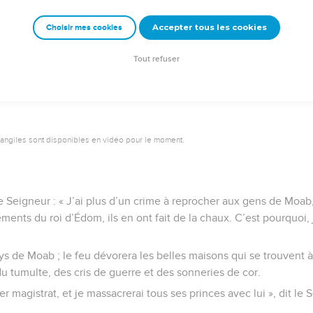
portation, et ses princes avec lui », dit le Seigneur.
Accepter tous les cookies
Choisir mes cookies
e – Bibli’O, 1997, avec autorisation. Pour vous procurer une Bible imprimée, rendez-vo
Tout refuser
vangiles sont disponibles en vidéo pour le moment.
e Seigneur : « J’ai plus d’un crime à reprocher aux gens de Moab, 
ssements du roi d’Édom, ils en ont fait de la chaux. C’est pourquoi,
ays de Moab ; le feu dévorera les belles maisons qui se trouvent
 tumulte, des cris de guerre et des sonneries de cor.
r magistrat, et je massacrerai tous ses princes avec lui », dit le 