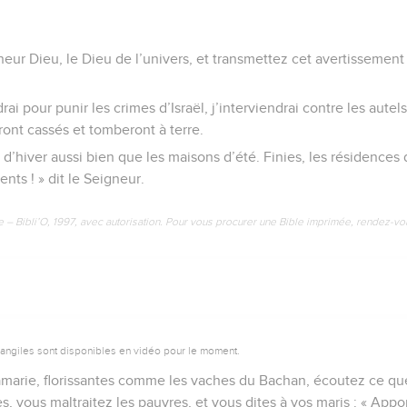
gneur Dieu, le Dieu de l’univers, et transmettez cet avertisseme
drai pour punir les crimes d’Israël, j’interviendrai contre les autel
ront cassés et tomberont à terre.
s d’hiver aussi bien que les maisons d’été. Finies, les résidences 
nts ! » dit le Seigneur.
e – Bibli’O, 1997, avec autorisation. Pour vous procurer une Bible imprimée, rendez-vo
vangiles sont disponibles en vidéo pour le moment.
marie, florissantes comme les vaches du Bachan, écoutez ce que j
les, vous maltraitez les pauvres, et vous dites à vos maris : « Appo