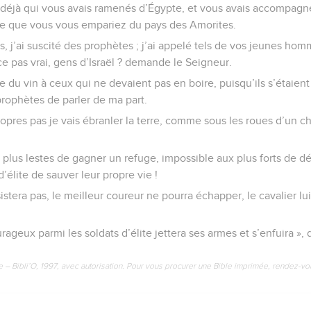
i déjà qui vous avais ramenés d’Égypte, et vous avais accompag
 ce que vous vous empariez du pays des Amorites.
ils, j’ai suscité des prophètes ; j’ai appelé tels de vos jeunes ho
e pas vrai, gens d’Israël ? demande le Seigneur.
re du vin à ceux qui ne devaient pas en boire, puisqu’ils s’étaien
prophètes de parler de ma part.
ropres pas je vais ébranler la terre, comme sous les roues d’un c
x plus lestes de gagner un refuge, impossible aux plus forts de d
’élite de sauver leur propre vie !
ésistera pas, le meilleur coureur ne pourra échapper, le cavalier l
urageux parmi les soldats d’élite jettera ses armes et s’enfuira », 
e – Bibli’O, 1997, avec autorisation. Pour vous procurer une Bible imprimée, rendez-vo