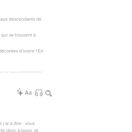
nt aux descendants de
s qui se trouvent à
décorées d’ivoire ! En
us sur www.editionsbiblio.fr
’ai à dire : vous
rte donc à boire, et