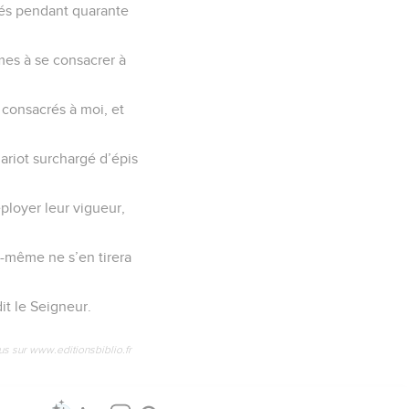
nés pendant quarante
mmes à se consacrer à
t consacrés à moi, et
hariot surchargé d’épis
éployer leur vigueur,
ui-même ne s’en tirera
dit le Seigneur.
us sur www.editionsbiblio.fr