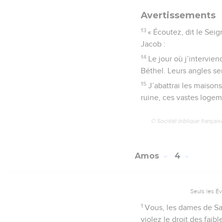
Avertissements
13
« Écoutez, dit le Sei
Jacob :
14
Le jour où j’intervien
Béthel. Leurs angles se
15
J’abattrai les maison
ruine, ces vastes logeme
© Société biblique français
Amos
4
Seuls les É
1
Vous, les dames de Sa
violez le droit des faib