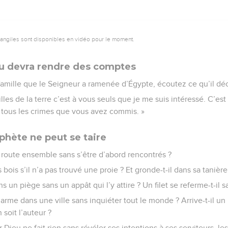
vangiles sont disponibles en vidéo pour le moment.
eu devra rendre des comptes
 famille que le Seigneur a ramenée d’Égypte, écoutez ce qu’il déc
illes de la terre c’est à vous seuls que je me suis intéressé. C’es
tous les crimes que vous avez commis. »
ophète ne peut se taire
route ensemble sans s’être d’abord rencontrés ?
s bois s’il n’a pas trouvé une proie ? Et gronde-t-il dans sa tanière 
s un piège sans un appât qui l’y attire ? Un filet se referme-t-il sa
arme dans une ville sans inquiéter tout le monde ? Arrive-t-il un
soit l’auteur ?
r Dieu ne fait rien sans révéler ses intentions à ses serviteurs, le