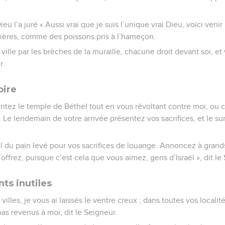
eu l’a juré « Aussi vrai que je suis l’unique vrai Dieu, voici venir
nières, comme des poissons pris à l’hameçon.
 ville par les brèches de la muraille, chacune droit devant soi, et
r.
oire
entez le temple de Béthel tout en vous révoltant contre moi, ou c
s. Le lendemain de votre arrivée présentez vos sacrifices, et le s
tel du pain levé pour vos sacrifices de louange. Annoncez à grands
offrez, puisque c’est cela que vous aimez, gens d’Israël », dit le
ts inutiles
villes, je vous ai laissés le ventre creux ; dans toutes vos localité
pas revenus à moi, dit le Seigneur.