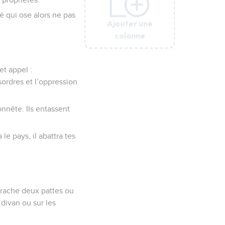
é qui ose alors ne pas
Ajouter une
Ajouter une
Ajouter une
Ajouter une
Ajouter une
Ajouter une
colonne
colonne
colonne
colonne
colonne
colonne
et appel :
ordres et l’oppression
onnête. Ils entassent
le pays, il abattra tes
arrache deux pattes ou
 divan ou sur les