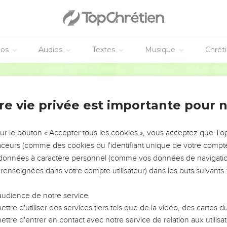
honoré le pacte fraternel qui les liait à Israël ; ils ont emmené les
aux Édomites. C’est pourquoi, je ne reviendrai pas sur ma décision
 ville de Tyr ; le feu dévorera ses belles maisons. »
éos
Audios
Textes
Musique
Chrét
e Seigneur : « J’ai plus d’un crime à reprocher aux gens d’Édom, e
Français Courant
’épée à la main, à la poursuite de leurs frères d’Israël. Ils ont étouf
de déchirer et conservé une rancune sans limite. C’est pourquoi, j
re vie privée est importante pour 
ur ville de Téman ; le feu dévorera les belles maisons qui se trou
sur le bouton « Accepter tous les cookies », vous acceptez que T
traceurs (comme des cookies ou l'identifiant unique de votre compte 
s données à caractère personnel (comme vos données de navigatio
le Seigneur : « J’ai plus d’un crime à reprocher aux Ammonites, et
 renseignées dans votre compte utilisateur) dans les buts suivants 
 femmes enceintes en voulant agrandir leur territoire au pays de G
 ma décision :
audience de notre service
ur ville de Rabba ; le feu dévorera ses belles maisons, au jour de la
ttre d'utiliser des services tiers tels que de la vidéo, des cartes
an d’un jour de tempête.
ttre d'entrer en contact avec notre service de relation aux utilisat