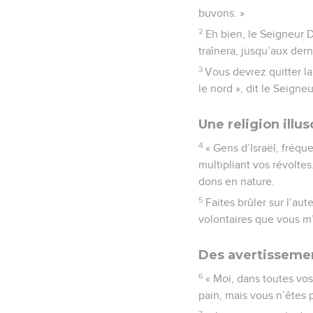
buvons. »
2
Eh bien, le Seigneur Di
traînera, jusqu’aux der
3
Vous devrez quitter la
le nord », dit le Seigneu
Une religion illus
4
« Gens d’Israël, fréqu
multipliant vos révolte
dons en nature.
5
Faites brûler sur l’au
volontaires que vous m’
Des avertissemen
6
« Moi, dans toutes vos 
pain, mais vous n’êtes 