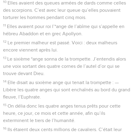
10
Elles avaient des queues armées de dards comme celles
des scorpions. C’est avec leur queue qu’elles pouvaient
torturer les hommes pendant cinq mois.
11
Elles avaient pour roi l’*ange de l’abîme qui s’appelle en
hébreu Abaddon et en grec Apollyon.
12
Le premier malheur est passé. Voici : deux malheurs
encore viennent après lui.
13
Le sixième *ange sonna de la trompette. J’entendis alors
une voix sortant des quatre cornes de l’autel d’or qui se
trouve devant Dieu.
14
Elle disait au sixième ange qui tenait la trompette : —
Libère les quatre anges qui sont enchaînés au bord du grand
fleuve, l’Euphrate.
15
On délia donc les quatre anges tenus prêts pour cette
heure, ce jour, ce mois et cette année, afin qu’ils
exterminent le tiers de l’humanité.
16
Ils étaient deux cents millions de cavaliers. C’était leur