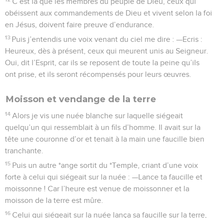
C’est là que les membres du peuple de Dieu, ceux qui
obéissent aux commandements de Dieu et vivent selon la foi
en Jésus, doivent faire preuve d’endurance.
13
Puis j’entendis une voix venant du ciel me dire : —Ecris :
Heureux, dès à présent, ceux qui meurent unis au Seigneur.
Oui, dit l’Esprit, car ils se reposent de toute la peine qu’ils
ont prise, et ils seront récompensés pour leurs œuvres.
Moisson et vendange de la terre
14
Alors je vis une nuée blanche sur laquelle siégeait
quelqu’un qui ressemblait à un fils d’homme. Il avait sur la
tête une couronne d’or et tenait à la main une faucille bien
tranchante.
15
Puis un autre *ange sortit du *Temple, criant d’une voix
forte à celui qui siégeait sur la nuée : —Lance ta faucille et
moissonne ! Car l’heure est venue de moissonner et la
moisson de la terre est mûre.
16
Celui qui siégeait sur la nuée lança sa faucille sur la terre,