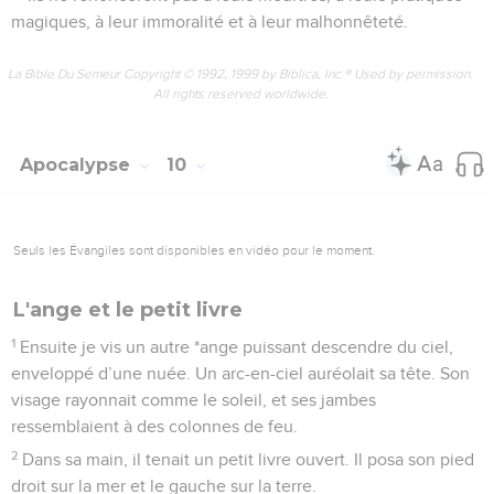
magiques, à leur immoralité et à leur malhonnêteté.
La Bible Du Semeur Copyright © 1992, 1999 by Biblica, Inc.® Used by permission.
All rights reserved worldwide.
Apocalypse
10
Seuls les Évangiles sont disponibles en vidéo pour le moment.
L'ange et le petit livre
1
Ensuite je vis un autre *ange puissant descendre du ciel,
enveloppé d’une nuée. Un arc-en-ciel auréolait sa tête. Son
visage rayonnait comme le soleil, et ses jambes
ressemblaient à des colonnes de feu.
2
Dans sa main, il tenait un petit livre ouvert. Il posa son pied
droit sur la mer et le gauche sur la terre.