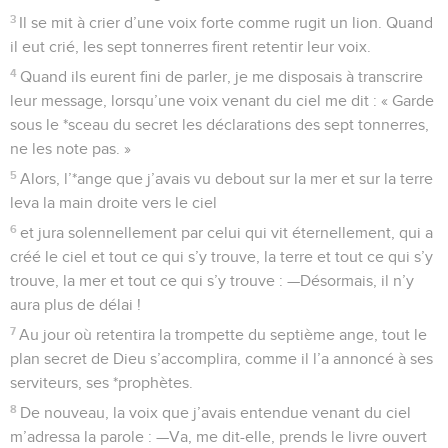
3
Il se mit à crier d’une voix forte comme rugit un lion. Quand
il eut crié, les sept tonnerres firent retentir leur voix.
4
Quand ils eurent fini de parler, je me disposais à transcrire
leur message, lorsqu’une voix venant du ciel me dit : « Garde
sous le *sceau du secret les déclarations des sept tonnerres,
ne les note pas. »
5
Alors, l’*ange que j’avais vu debout sur la mer et sur la terre
leva la main droite vers le ciel
6
et jura solennellement par celui qui vit éternellement, qui a
créé le ciel et tout ce qui s’y trouve, la terre et tout ce qui s’y
trouve, la mer et tout ce qui s’y trouve : —Désormais, il n’y
aura plus de délai !
7
Au jour où retentira la trompette du septième ange, tout le
plan secret de Dieu s’accomplira, comme il l’a annoncé à ses
serviteurs, ses *prophètes.
8
De nouveau, la voix que j’avais entendue venant du ciel
m’adressa la parole : —Va, me dit-elle, prends le livre ouvert