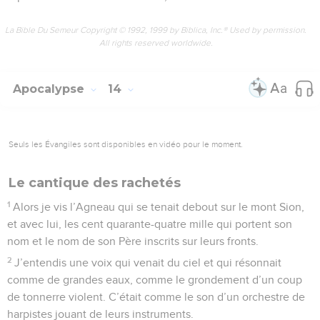
La Bible Du Semeur Copyright © 1992, 1999 by Biblica, Inc.® Used by permission.
All rights reserved worldwide.
Apocalypse
14
Seuls les Évangiles sont disponibles en vidéo pour le moment.
Le cantique des rachetés
1
Alors je vis l’Agneau qui se tenait debout sur le mont Sion,
et avec lui, les cent quarante-quatre mille qui portent son
nom et le nom de son Père inscrits sur leurs fronts.
2
J’entendis une voix qui venait du ciel et qui résonnait
comme de grandes eaux, comme le grondement d’un coup
de tonnerre violent. C’était comme le son d’un orchestre de
harpistes jouant de leurs instruments.