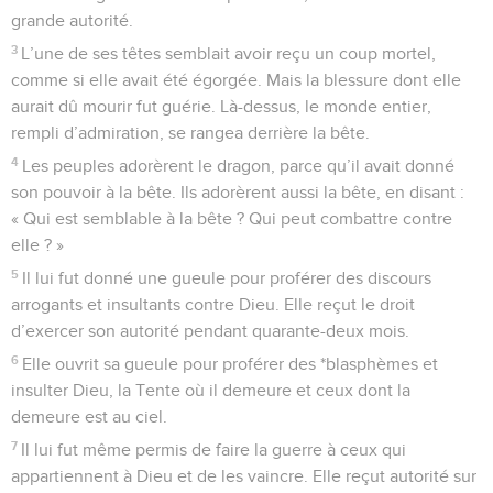
grande autorité.
3
L’une de ses têtes semblait avoir reçu un coup mortel,
comme si elle avait été égorgée. Mais la blessure dont elle
aurait dû mourir fut guérie. Là-dessus, le monde entier,
rempli d’admiration, se rangea derrière la bête.
4
Les peuples adorèrent le dragon, parce qu’il avait donné
son pouvoir à la bête. Ils adorèrent aussi la bête, en disant :
« Qui est semblable à la bête ? Qui peut combattre contre
elle ? »
5
Il lui fut donné une gueule pour proférer des discours
arrogants et insultants contre Dieu. Elle reçut le droit
d’exercer son autorité pendant quarante-deux mois.
6
Elle ouvrit sa gueule pour proférer des *blasphèmes et
insulter Dieu, la Tente où il demeure et ceux dont la
demeure est au ciel.
7
Il lui fut même permis de faire la guerre à ceux qui
appartiennent à Dieu et de les vaincre. Elle reçut autorité sur