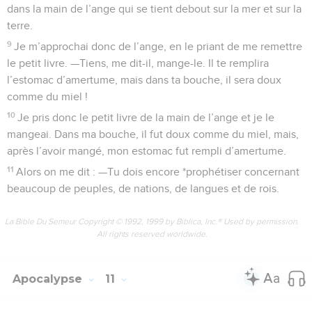
dans la main de l’ange qui se tient debout sur la mer et sur la
terre.
9
Je m’approchai donc de l’ange, en le priant de me remettre
le petit livre. —Tiens, me dit-il, mange-le. Il te remplira
l’estomac d’amertume, mais dans ta bouche, il sera doux
comme du miel !
10
Je pris donc le petit livre de la main de l’ange et je le
mangeai. Dans ma bouche, il fut doux comme du miel, mais,
après l’avoir mangé, mon estomac fut rempli d’amertume.
11
Alors on me dit : —Tu dois encore *prophétiser concernant
beaucoup de peuples, de nations, de langues et de rois.
La Bible Du Semeur Copyright © 1992, 1999 by Biblica, Inc.® Used by permission.
All rights reserved worldwide.
Apocalypse
11