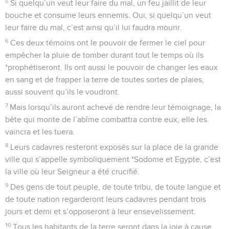
5
Si quelqu’un veut leur faire du mal, un feu jaillit de leur
bouche et consume leurs ennemis. Oui, si quelqu’un veut
leur faire du mal, c’est ainsi qu’il lui faudra mourir.
6
Ces deux témoins ont le pouvoir de fermer le ciel pour
empêcher la pluie de tomber durant tout le temps où ils
*prophétiseront. Ils ont aussi le pouvoir de changer les eaux
en sang et de frapper la terre de toutes sortes de plaies,
aussi souvent qu’ils le voudront.
7
Mais lorsqu’ils auront achevé de rendre leur témoignage, la
bête qui monte de l’abîme combattra contre eux, elle les
vaincra et les tuera.
8
Leurs cadavres resteront exposés sur la place de la grande
ville qui s’appelle symboliquement *Sodome et Egypte, c’est
la ville où leur Seigneur a été crucifié.
9
Des gens de tout peuple, de toute tribu, de toute langue et
de toute nation regarderont leurs cadavres pendant trois
jours et demi et s’opposeront à leur ensevelissement.
10
Tous les habitants de la terre seront dans la joie à cause