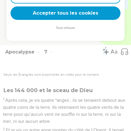
17
Car le grand jour de leur colère est arrivé, et qui peut
Accepter tous les cookies
subsister ?
La Bible Du Semeur Copyright © 1992, 1999 by Biblica, Inc.® Used by permission.
Tout refuser
All rights reserved worldwide.
Apocalypse
7
Seuls les Évangiles sont disponibles en vidéo pour le moment.
Les 144 000 et le sceau de Dieu
1
Après cela, je vis quatre *anges ; ils se tenaient debout aux
quatre coins de la terre. Ils retenaient les quatre vents de la
terre pour qu’aucun vent ne souffle ni sur la terre, ni sur la
mer, ni sur aucun arbre.
2
Et je vis un autre ange monter du côté de l’Orient. Il tenait