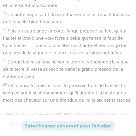
et la terre fut moissonnée.
17
Un autre ange sortit du sanctuaire céleste, tenant lui aussi
une faucille bien tranchante.
18
Puis un autre ange encore, l’ange préposé au feu, quitta
l’autel et cria d’une voix forte à celui qui tenait la faucille
tranchante : —Lance ta faucille tranchante et vendange les
grappes de la vigne de la terre, car ses raisins sont mûrs.
19
L’ange lança sa faucille sur la terre et vendangea la vigne
de la terre. Il versa sa récolte dans le grand pressoir de la
colère de Dieu.
20
On écrasa les raisins dans le pressoir, hors de la ville. Le
sang en sortit si abondamment qu’il atteignit la hauteur du
mors des chevaux sur une étendue de mille six cents stades.
La Bible Du Semeur Copyright © 1992, 1999 by Biblica, Inc.® Used by permission.
All rights reserved worldwide.
Contenus
Versions
Commentaires
Strong
Dictionnaire