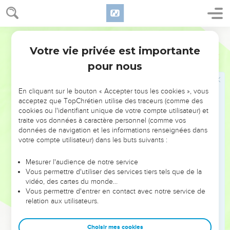
au complet le nombre de leurs compagnons de service et de
leurs frères qui allaient être mis à mort comme eux.
12
Puis je vis l’Agneau ouvrir le sixième sceau et il y eut un
Semeur
violent tremblement de terre. Le soleil devint noir comme
Votre vie privée est importante
Apocalypse
6
une toile de sac, la lune tout entière devint rouge comme du
pour nous
sang.
13
Les étoiles du ciel s’abattirent sur la terre, comme font les
En cliquant sur le bouton « Accepter tous les cookies », vous
fruits verts d’un figuier secoué par un gros coup de vent.
acceptez que TopChrétien utilise des traceurs (comme des
14
Le ciel se retira comme un parchemin qu’on enroule, et
cookies ou l'identifiant unique de votre compte utilisateur) et
traite vos données à caractère personnel (comme vos
toutes les montagnes et toutes les îles furent enlevées de
données de navigation et les informations renseignées dans
leur place.
votre compte utilisateur) dans les buts suivants :
15
Les rois de la terre et les hauts dignitaires, les chefs
militaires, les riches et les puissants, tous les esclaves et tous
Mesurer l'audience de notre service
Vous permettre d'utiliser des services tiers tels que de la
les hommes libres, allèrent se cacher au fond des cavernes
vidéo, des cartes du monde…
et parmi les rochers des montagnes.
Vous permettre d'entrer en contact avec notre service de
16
relation aux utilisateurs.
Ils criaient aux montagnes et aux rochers : —Tombez sur
nous et cachez-nous loin du regard de celui qui siège sur le
trône, loin de la colère de l’Agneau.
Choisir mes cookies