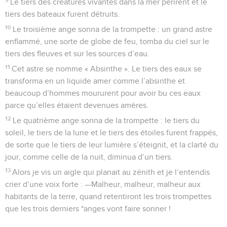
Le tiers des créatures vivantes dans la mer périrent et le
tiers des bateaux furent détruits.
10
Le troisième ange sonna de la trompette : un grand astre
enflammé, une sorte de globe de feu, tomba du ciel sur le
tiers des fleuves et sur les sources d’eau.
11
Cet astre se nomme « Absinthe ». Le tiers des eaux se
transforma en un liquide amer comme l’absinthe et
beaucoup d’hommes moururent pour avoir bu ces eaux
parce qu’elles étaient devenues amères.
12
Le quatrième ange sonna de la trompette : le tiers du
soleil, le tiers de la lune et le tiers des étoiles furent frappés,
de sorte que le tiers de leur lumière s’éteignit, et la clarté du
jour, comme celle de la nuit, diminua d’un tiers.
13
Alors je vis un aigle qui planait au zénith et je l’entendis
crier d’une voix forte : —Malheur, malheur, malheur aux
habitants de la terre, quand retentiront les trois trompettes
que les trois derniers *anges vont faire sonner !