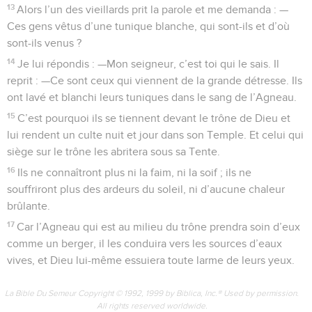
13
Alors l’un des vieillards prit la parole et me demanda : —
Ces gens vêtus d’une tunique blanche, qui sont-ils et d’où
sont-ils venus ?
14
Je lui répondis : —Mon seigneur, c’est toi qui le sais. Il
reprit : —Ce sont ceux qui viennent de la grande détresse. Ils
ont lavé et blanchi leurs tuniques dans le sang de l’Agneau.
15
C’est pourquoi ils se tiennent devant le trône de Dieu et
lui rendent un culte nuit et jour dans son Temple. Et celui qui
siège sur le trône les abritera sous sa Tente.
16
Ils ne connaîtront plus ni la faim, ni la soif ; ils ne
souffriront plus des ardeurs du soleil, ni d’aucune chaleur
brûlante.
17
Car l’Agneau qui est au milieu du trône prendra soin d’eux
comme un berger, il les conduira vers les sources d’eaux
vives, et Dieu lui-même essuiera toute larme de leurs yeux.
La Bible Du Semeur Copyright © 1992, 1999 by Biblica, Inc.® Used by permission.
All rights reserved worldwide.