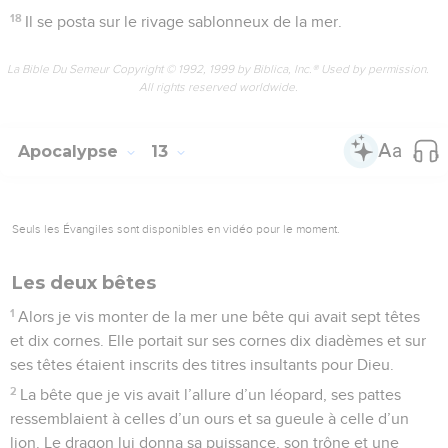
18
Il se posta sur le rivage sablonneux de la mer.
La Bible Du Semeur Copyright © 1992, 1999 by Biblica, Inc.® Used by permission.
All rights reserved worldwide.
Apocalypse
13
Seuls les Évangiles sont disponibles en vidéo pour le moment.
Les deux bêtes
1
Alors je vis monter de la mer une bête qui avait sept têtes
et dix cornes. Elle portait sur ses cornes dix diadèmes et sur
ses têtes étaient inscrits des titres insultants pour Dieu.
2
La bête que je vis avait l’allure d’un léopard, ses pattes
ressemblaient à celles d’un ours et sa gueule à celle d’un
lion. Le dragon lui donna sa puissance, son trône et une