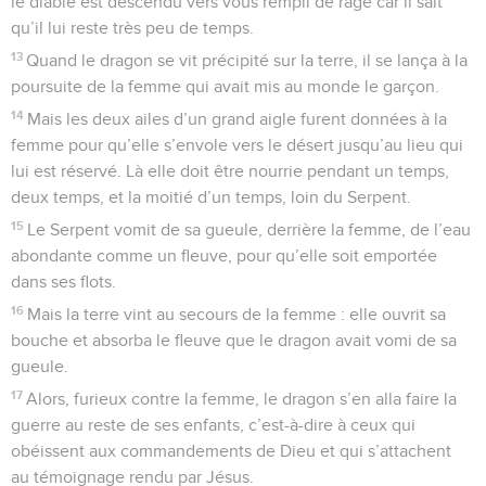
le diable est descendu vers vous rempli de rage car il sait
qu’il lui reste très peu de temps.
13
Quand le dragon se vit précipité sur la terre, il se lança à la
poursuite de la femme qui avait mis au monde le garçon.
14
Mais les deux ailes d’un grand aigle furent données à la
femme pour qu’elle s’envole vers le désert jusqu’au lieu qui
lui est réservé. Là elle doit être nourrie pendant un temps,
deux temps, et la moitié d’un temps, loin du Serpent.
15
Le Serpent vomit de sa gueule, derrière la femme, de l’eau
abondante comme un fleuve, pour qu’elle soit emportée
dans ses flots.
16
Mais la terre vint au secours de la femme : elle ouvrit sa
bouche et absorba le fleuve que le dragon avait vomi de sa
gueule.
17
Alors, furieux contre la femme, le dragon s’en alla faire la
guerre au reste de ses enfants, c’est-à-dire à ceux qui
obéissent aux commandements de Dieu et qui s’attachent
au témoignage rendu par Jésus.