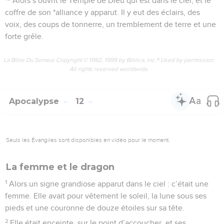
Alors s’ouvrit le Temple de Dieu qui est dans le ciel, et le
coffre de son *alliance y apparut. Il y eut des éclairs, des
voix, des coups de tonnerre, un tremblement de terre et une
forte grêle.
La Bible Du Semeur Copyright © 1992, 1999 by Biblica, Inc.® Used by permission.
All rights reserved worldwide.
Apocalypse
12
Seuls les Évangiles sont disponibles en vidéo pour le moment.
La femme et le dragon
1
Alors un signe grandiose apparut dans le ciel : c’était une
femme. Elle avait pour vêtement le soleil, la lune sous ses
pieds et une couronne de douze étoiles sur sa tête.
2
Elle était enceinte, sur le point d’accoucher, et ses