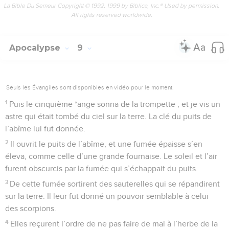
La Bible Du Semeur Copyright © 1992, 1999 by Biblica, Inc.® Used by permission.
All rights reserved worldwide.
Apocalypse
9
Seuls les Évangiles sont disponibles en vidéo pour le moment.
1
Puis le cinquième *ange sonna de la trompette ; et je vis un
astre qui était tombé du ciel sur la terre. La clé du puits de
l’abîme lui fut donnée.
2
Il ouvrit le puits de l’abîme, et une fumée épaisse s’en
éleva, comme celle d’une grande fournaise. Le soleil et l’air
furent obscurcis par la fumée qui s’échappait du puits.
3
De cette fumée sortirent des sauterelles qui se répandirent
sur la terre. Il leur fut donné un pouvoir semblable à celui
des scorpions.
4
Elles reçurent l’ordre de ne pas faire de mal à l’herbe de la