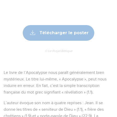
Télécharger le poster
© Le Projet Biblique
Le livre de l’Apocalypse nous paraît généralement bien
mystérieux. Le titre lui-même, « Apocalypse », peut nous
induire en erreur. En fait, c’est la simple transcription
française du mot grec signifiant « révélation » (1.1).
L’auteur évoque son nom à quatre reprises : Jean. Il se
donne les titres de « serviteur de Dieu » (1.1), « frère des
chrétiens » (1.9) et « porte-parole de Dieu » (22.9). La