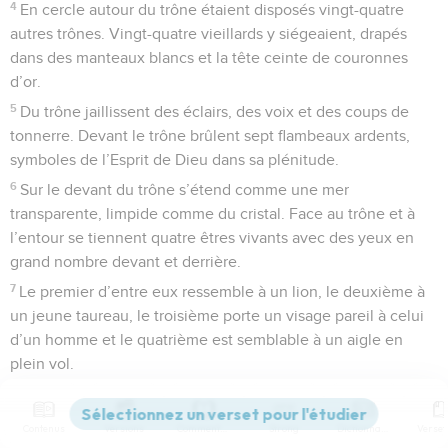
4
En cercle autour du trône étaient disposés vingt-quatre
autres trônes. Vingt-quatre vieillards y siégeaient, drapés
dans des manteaux blancs et la tête ceinte de couronnes
d’or.
5
Du trône jaillissent des éclairs, des voix et des coups de
tonnerre. Devant le trône brûlent sept flambeaux ardents,
symboles de l’Esprit de Dieu dans sa plénitude.
6
Sur le devant du trône s’étend comme une mer
transparente, limpide comme du cristal. Face au trône et à
l’entour se tiennent quatre êtres vivants avec des yeux en
grand nombre devant et derrière.
7
Le premier d’entre eux ressemble à un lion, le deuxième à
un jeune taureau, le troisième porte un visage pareil à celui
d’un homme et le quatrième est semblable à un aigle en
plein vol.
8
Chacun de ces quatre êtres est pourvu de six ailes, chacun
a des yeux sur les faces externe et interne. Jour et nuit, ils
Contenus
Versions
Commentaires
Strong
Dictionnaire
ne cessent de répéter : Saint, saint, saint est le Seigneur