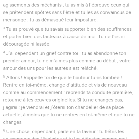
agissements des méchants ; tu as mis à l’épreuve ceux qui
se prétendent apôtres sans l’être et tu les as convaincus de
mensonge ; tu as démasqué leur imposture.
3
Tu as prouvé que tu savais supporter bien des souffrances
et porter bien des fardeaux à cause de moi. Tu ne t’es ni
découragée ni lassée.
4
J’ai cependant un grief contre toi : tu as abandonné ton
premier amour, tu ne m’aimes plus comme au début ; votre
amour des uns pour les autres s’est relâché.
5
Allons ! Rappelle-toi de quelle hauteur tu es tombée !
Rentre en toi-même, change d’attitude et vis de nouveau
comme au commencement : reprends ta conduite première,
retourne à tes œuvres originelles. Si tu ne changes pas,
j’agirai : je viendrai et j’ôterai ton chandelier de sa place
actuelle, à moins que tu ne rentres en toi-même et que tu ne
changes.
6
Une chose, cependant, parle en ta faveur : tu flétris les
agissements des Nicolaïtes et tu les détestes comme moi.