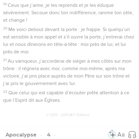
19
Ceux que j’aime, je les reprends et je les éduque
sévèrement. Secoue donc ton indifférence, ranime ton zèle,
et change !
20
Me voici debout devant la porte : je frappe. Si quelqu’un
est sensible à mon appel et s’il ouvre la porte, j’entrerai chez
lui et nous dînerons en tête-à-tête : moi près de lui, et lui
près de moi.
21
Au vainqueur, j’accorderai de siéger à mes côtés sur mon
trône : il régnera avec moi, comme moi-même, après ma
victoire, j’ai pris place auprès de mon Père sur son trône et
j’ai pris le gouvernement avec lui.
22
Que celui qui est capable d’écouter prête attention à ce
que l’Esprit dit aux Églises.
© 2013 - 2010 BLF Editions
Apocalypse
4