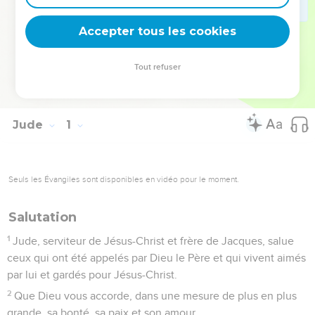
La lettre se termine par une admirable prière à la gloire de
Dieu (25).
Accepter tous les cookies
La Bible Du Semeur Copyright © 1992, 1999 by Biblica, Inc.® Used by
Tout refuser
permission. All rights reserved worldwide.
Jude
1
Seuls les Évangiles sont disponibles en vidéo pour le moment.
Salutation
1
Jude, serviteur de Jésus-Christ et frère de Jacques, salue
ceux qui ont été appelés par Dieu le Père et qui vivent aimés
par lui et gardés pour Jésus-Christ.
2
Que Dieu vous accorde, dans une mesure de plus en plus
grande, sa bonté, sa paix et son amour.