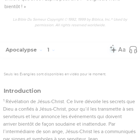
bientôt ! »
La Bible Du Semeur Copyright © 1992, 1999 by Biblica, Inc.® Used by
permission. All rights reserved worldwide.
Apocalypse
1
Seuls les Évangiles sont disponibles en vidéo pour le moment.
Introduction
1
Révélation de Jésus-Christ. Ce livre dévoile les secrets que
Dieu a confiés à Jésus-Christ, pour qu’il les transmette à ses
serviteurs et leur annonce les événements qui doivent
arriver bientôt de façon soudaine et inattendue. Par
l’intermédiaire de son ange, Jésus-Christ les a communiqués
par signes et symboles à son serviteur Jean.