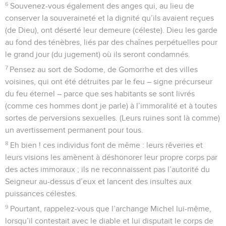
6
Souvenez-vous également des anges qui, au lieu de
conserver la souveraineté et la dignité qu’ils avaient reçues
(de Dieu), ont déserté leur demeure (céleste). Dieu les garde
au fond des ténèbres, liés par des chaînes perpétuelles pour
le grand jour (du jugement) où ils seront condamnés.
7
Pensez au sort de Sodome, de Gomorrhe et des villes
voisines, qui ont été détruites par le feu – signe précurseur
du feu éternel – parce que ses habitants se sont livrés
(comme ces hommes dont je parle) à l’immoralité et à toutes
sortes de perversions sexuelles. (Leurs ruines sont là comme)
un avertissement permanent pour tous.
8
Eh bien ! ces individus font de même : leurs rêveries et
leurs visions les amènent à déshonorer leur propre corps par
des actes immoraux ; ils ne reconnaissent pas l’autorité du
Seigneur au-dessus d’eux et lancent des insultes aux
puissances célestes.
9
Pourtant, rappelez-vous que l’archange Michel lui-même,
lorsqu’il contestait avec le diable et lui disputait le corps de