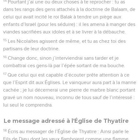
14
Pourtant j’ai une ou deux choses à te reprocher : tu as
dans tes rangs des gens attachés à la doctrine de Balaam, de
celui qui avait incité le roi Balak à tendre un piège aux
enfants d’Israël (pour les séduire) : il les amena à manger des
viandes sacrifiées aux idoles et à se livrer à la débauche.
15
Les Nicolaïtes agissent de même, et tu as chez toi des
partisans de leur doctrine.
16
Change donc, sinon j’interviendrai sans tarder et je
combattrai ces gens-là par l’épée sortant de ma bouche.
17
Que celui qui est capable d’écouter prête attention à ce
que l’Esprit dit aux Églises. Le vainqueur aura part à la manne
cachée ; je lui décernerai une pierre de marbre blanc portant
gravé un nom nouveau, inconnu de tous sauf de l’intéressé :
lui seul le comprendra.
Le message adressé à l'Église de Thyatire
18
Écris au messager de l’Église de Thyatire : Ainsi parle le
Fils de Dieu dont les yeux flamboient comme une flamme