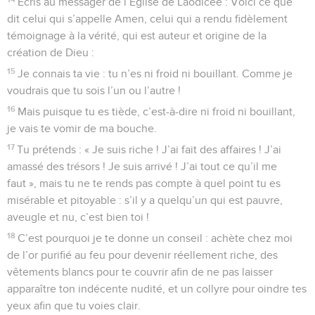
Écris au messager de l’Église de Laodicée : Voici ce que
dit celui qui s’appelle Amen, celui qui a rendu fidèlement
témoignage à la vérité, qui est auteur et origine de la
création de Dieu :
15
Je connais ta vie : tu n’es ni froid ni bouillant. Comme je
voudrais que tu sois l’un ou l’autre !
16
Mais puisque tu es tiède, c’est-à-dire ni froid ni bouillant,
je vais te vomir de ma bouche.
17
Tu prétends : « Je suis riche ! J’ai fait des affaires ! J’ai
amassé des trésors ! Je suis arrivé ! J’ai tout ce qu’il me
faut », mais tu ne te rends pas compte à quel point tu es
misérable et pitoyable : s’il y a quelqu’un qui est pauvre,
aveugle et nu, c’est bien toi !
18
C’est pourquoi je te donne un conseil : achète chez moi
de l’or purifié au feu pour devenir réellement riche, des
vêtements blancs pour te couvrir afin de ne pas laisser
apparaître ton indécente nudité, et un collyre pour oindre tes
yeux afin que tu voies clair.