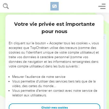
Christ » (1.1).
Une des caractéristiques du texte de Jude est sa parenté
Parole Vivante
avec la deuxième lettre de Pierre : les versets 6 à 13 se
Votre vie privée est importante
Jude
Introduction
retrouvent, idée et vocabulaire, en 2 Pierre 2.
pour nous
L’objet de cette lettre est de mettre les chrétiens en garde
En cliquant sur le bouton « Accepter tous les cookies », vous
contre ceux qui « travestissent en débauche la grâce de
acceptez que TopChrétien utilise des traceurs (comme des
Dieu en reniant Jésus-Christ » (3-4) ; l’auteur donne des
cookies ou l'identifiant unique de votre compte utilisateur) et
exemples de jugement dans l’histoire du salut (*Sodome et
traite vos données à caractère personnel (comme vos
données de navigation et les informations renseignées dans
*Gomorrhe, révolte de Qoré) (5-16). Certains de ces
votre compte utilisateur) dans les buts suivants :
exemples ne se trouvent pas dans les textes bibliques mais
dans la littérature juive connue de ses destinataires.
Mesurer l'audience de notre service
Vous permettre d'utiliser des services tiers tels que de la
« Mais vous, mes chers amis... » (17 et 20) continue Jude :
vidéo, des cartes du monde…
après le sombre tableau du jugement passé et futur, Jude
Vous permettre d'entrer en contact avec notre service de
relation aux utilisateurs.
demande d’user d’amour envers les égarés : « ayez de la
pitié ! » dit-il à deux reprises.
Choisir mes cookies