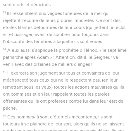
sont morts et déracinés.
13
Ils ressemblent aux vagues furieuses de la mer qui
rejettent l’écume de leurs propres impuretés. Ce sont des
étoiles filantes détournées de leur cours (qui jettent un éclat
vif et passager) avant de sombrer pour toujours dans
l’obscurité des ténèbres à laquelle ils sont voués.
14
À eux aussi s’applique la prophétie d’Hénoc, « le septième
patriarche après Adam » : Attention, dit-il, le Seigneur va
venir avec des dizaines de milliers d’anges !
15
Il exercera son jugement sur tous et convaincra de leur
méchanceté tous ceux qui ne le respectent pas, (en leur
remettant sous les yeux) toutes les actions mauvaises qu’ils
ont commises et en leur rappelant toutes les paroles
offensantes qu’ils ont proférées contre lui dans leur état de
péché.
16
Ces hommes-là sont d’éternels mécontents, ils sont
toujours à se plaindre de leur sort, alors qu’ils ne se laissent
guider que par leurs caprices et leurs mauvais désirs. Ils ont