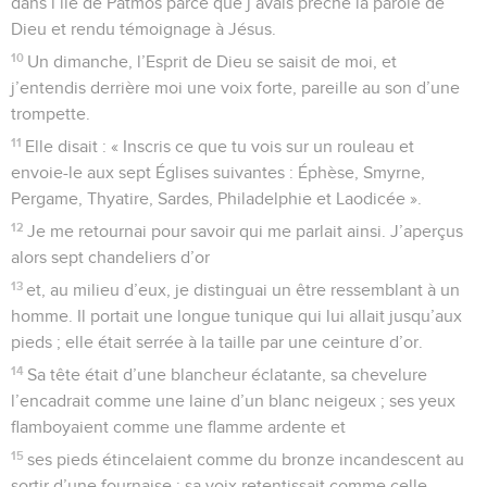
dans l’île de Patmos parce que j’avais prêché la parole de
Dieu et rendu témoignage à Jésus.
10
Un dimanche, l’Esprit de Dieu se saisit de moi, et
j’entendis derrière moi une voix forte, pareille au son d’une
trompette.
11
Elle disait : « Inscris ce que tu vois sur un rouleau et
envoie-le aux sept Églises suivantes : Éphèse, Smyrne,
Pergame, Thyatire, Sardes, Philadelphie et Laodicée ».
12
Je me retournai pour savoir qui me parlait ainsi. J’aperçus
alors sept chandeliers d’or
13
et, au milieu d’eux, je distinguai un être ressemblant à un
homme. Il portait une longue tunique qui lui allait jusqu’aux
pieds ; elle était serrée à la taille par une ceinture d’or.
14
Sa tête était d’une blancheur éclatante, sa chevelure
l’encadrait comme une laine d’un blanc neigeux ; ses yeux
flamboyaient comme une flamme ardente et
15
ses pieds étincelaient comme du bronze incandescent au
sortir d’une fournaise ; sa voix retentissait comme celle