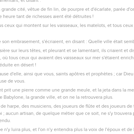
amentant, et disant :
 grande cité, vêtue de fin lin, de pourpre et d'écarlate, parée d'or
 heure tant de richesses aient été détruites !
ous ceux qui montent sur les vaisseaux, les matelots, et tous ceux 
 son embrasement, s'écriaient, en disant : Quelle ville était semb
sière sur leurs têtes, et pleurant et se lamentant, ils criaient et d
é, où tous ceux qui avaient des vaisseaux sur mer s'étaient enric
éduite en désert !
cause d'elle, ainsi que vous, saints apôtres et prophètes ; car Die
use de vous.
t prit une pierre comme une grande meule, et la jeta dans la mer,
 Babylone, la grande ville, et on ne la retrouvera plus.
 de harpe, des musiciens, des joueurs de flûte et des joueurs de
 ; aucun artisan, de quelque métier que ce soit, ne s'y trouvera pl
tendu.
 n'y luira plus, et l'on n'y entendra plus la voix de l'époux et de