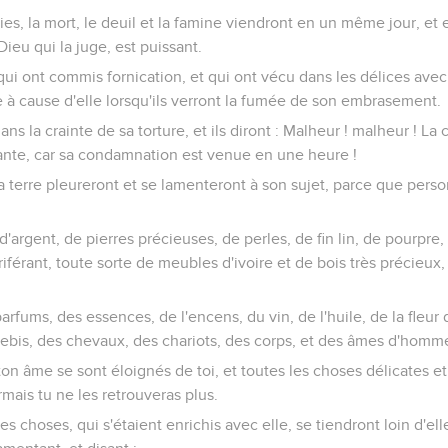
ies, la mort, le deuil et la famine viendront en un même jour, et
Dieu qui la juge, est puissant.
, qui ont commis fornication, et qui ont vécu dans les délices avec 
ne à cause d'elle lorsqu'ils verront la fumée de son embrasement.
dans la crainte de sa torture, et ils diront : Malheur ! malheur ! La 
sante, car sa condamnation est venue en une heure !
a terre pleureront et se lamenteront à son sujet, parce que pers
'argent, de pierres précieuses, de perles, de fin lin, de pourpre, 
iférant, toute sorte de meubles d'ivoire et de bois très précieux,
fums, des essences, de l'encens, du vin, de l'huile, de la fleur d
rebis, des chevaux, des chariots, des corps, et des âmes d'homm
 ton âme se sont éloignés de toi, et toutes les choses délicates e
mais tu ne les retrouveras plus.
 choses, qui s'étaient enrichis avec elle, se tiendront loin d'ell