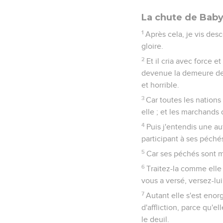
La chute de Bab
1
Après cela, je vis desc
gloire.
2
Et il cria avec force e
devenue la demeure des
et horrible.
3
Car toutes les nations 
elle ; et les marchands 
4
Puis j'entendis une aut
participant à ses péchés
5
Car ses péchés sont mo
6
Traitez-la comme elle 
vous a versé, versez-lu
7
Autant elle s'est enorg
d'affliction, parce qu'el
le deuil.