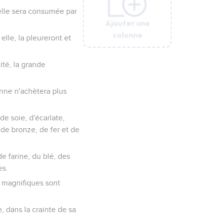
 elle sera consumée par
Ajouter une
Ajouter une
Ajouter une
Ajouter une
Ajouter une
Ajouter une
colonne
colonne
colonne
colonne
colonne
colonne
elle, la pleureront et
cité, la grande
onne n'achètera plus
de soie, d'écarlate,
 de bronze, de fer et de
e farine, du blé, des
es.
t magnifiques sont
e, dans la crainte de sa