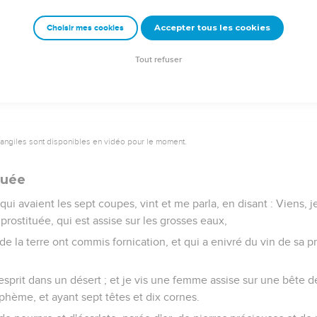
, et les montagnes ne furent plus trouvées.
Accepter tous les cookies
Choisir mes cookies
ur les hommes une grosse grêle, du poids d'un talent ; et les h
e la grêle, parce que la plaie qu'elle causa fut fort grande.
Tout refuser
vangiles sont disponibles en vidéo pour le moment.
tuée
qui avaient les sept coupes, vint et me parla, en disant : Viens, j
rostituée, qui est assise sur les grosses eaux,
 de la terre ont commis fornication, et qui a enivré du vin de sa p
 esprit dans un désert ; et je vis une femme assise sur une bête d
hème, et ayant sept têtes et dix cornes.