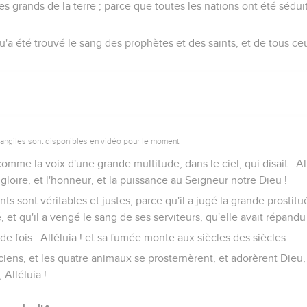
s grands de la terre ; parce que toutes les nations ont été sédui
qu'a été trouvé le sang des prophètes et des saints, et de tous ce
vangiles sont disponibles en vidéo pour le moment.
omme la voix d'une grande multitude, dans le ciel, qui disait : Al
la gloire, et l'honneur, et la puissance au Seigneur notre Dieu !
s sont véritables et justes, parce qu'il a jugé la grande prostitu
, et qu'il a vengé le sang de ses serviteurs, qu'elle avait répand
de fois : Alléluia ! et sa fumée monte aux siècles des siècles.
ciens, et les quatre animaux se prosternèrent, et adorèrent Dieu, q
 Alléluia !