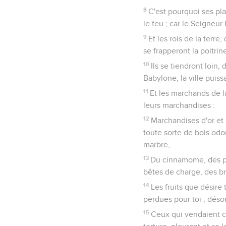
8
C'est pourquoi ses pla
le feu ; car le Seigneur 
9
Et les rois de la terre
se frapperont la poitri
10
Ils se tiendront loin, 
Babylone, la ville puis
11
Et les marchands de l
leurs marchandises :
12
Marchandises d'or et d
toute sorte de bois odor
marbre,
13
Du cinnamome, des par
bêtes de charge, des b
14
Les fruits que désire
perdues pour toi ; désor
15
Ceux qui vendaient ces