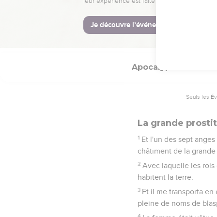
20
Et toute île s'enfuit
21
Et il tomba du ciel s
Dieu, à cause du fléau d
Apocalypse
17
Seuls les É
La grande prosti
1
Et l'un des sept anges 
châtiment de la grande p
2
Avec laquelle les rois
habitent la terre.
3
Et il me transporta en
pleine de noms de blasp
4