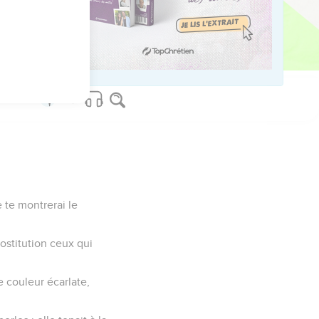
ommes blasphémèrent
e te montrerai le
rostitution ceux qui
e couleur écarlate,