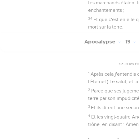
tes marchands étaient le
enchantements ;
24
Et que c'est en elle 
mort sur la terre.
Apocalypse
19
Seuls les É
1
Après cela j'entendis c
l'Éternel.) Le salut, et 
2
Parce que ses jugement
terre par son impudicité
3
Et ils dirent une secon
4
Et les vingt-quatre An
trône, en disant : Amen,