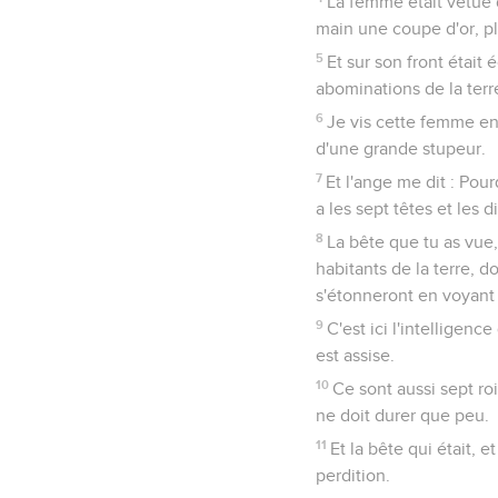
La femme était vêtue d
main une coupe d'or, pl
5
Et sur son front était
abominations de la terr
6
Je vis cette femme eni
d'une grande stupeur.
7
Et l'ange me dit : Pour
a les sept têtes et les d
8
La bête que tu as vue, 
habitants de la terre, d
s'étonneront en voyant la
9
C'est ici l'intelligen
est assise.
10
Ce sont aussi sept roi
ne doit durer que peu.
11
Et la bête qui était, e
perdition.