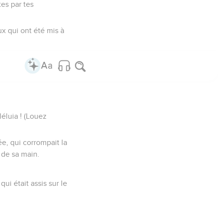
tes par tes
ux qui ont été mis à
léluia ! (Louez
ée, qui corrompait la
u de sa main.
ui était assis sur le