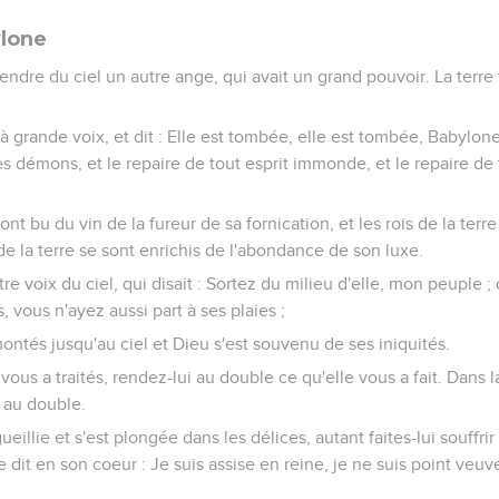
ylone
endre du ciel un autre ange, qui avait un grand pouvoir. La terre 
t à grande voix, et dit : Elle est tombée, elle est tombée, Babylone
 démons, et le repaire de tout esprit immonde, et le repaire d
ont bu du vin de la fureur de sa fornication, et les rois de la terr
de la terre se sont enrichis de l'abondance de son luxe.
re voix du ciel, qui disait : Sortez du milieu d'elle, mon peuple ;
, vous n'ayez aussi part à ses plaies ;
ntés jusqu'au ciel et Dieu s'est souvenu de ses iniquités.
vous a traités, rendez-lui au double ce qu'elle vous a fait. Dan
i au double.
ueillie et s'est plongée dans les délices, autant faites-lui souffri
le dit en son coeur : Je suis assise en reine, je ne suis point veuve