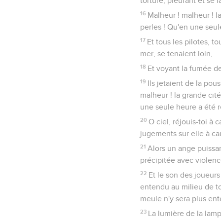
torture, pleurant et se l
16
Malheur ! malheur ! la
perles ! Qu'en une seule
17
Et tous les pilotes, t
mer, se tenaient loin,
18
Et voyant la fumée de
19
Ils jetaient de la pous
malheur ! la grande cit
une seule heure a été r
20
O ciel, réjouis-toi à 
jugements sur elle à ca
21
Alors un ange puissan
précipitée avec violence
22
Et le son des joueurs
entendu au milieu de toi
meule n'y sera plus en
23
La lumière de la lampe