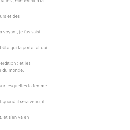
rles ; elle tenait à la
eurs et des
 voyant, je fus saisi
bête qui la porte, et qui
erdition ; et les
ion du monde,
 sur lesquelles la femme
t quand il sera venu, il
t, et s'en va en