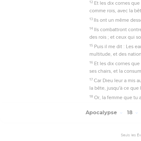
12
Et les dix cornes que 
comme rois, avec la bê
13
Ils ont un même desse
14
Ils combattront contr
des rois ; et ceux qui so
15
Puis il me dit : Les e
multitude, et des nation
16
Et les dix cornes que 
ses chairs, et la consum
17
Car Dieu leur a mis a
la bête, jusqu'à ce que
18
Or, la femme que tu as
Apocalypse
18
Seuls les É