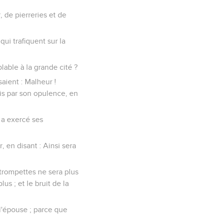
, de pierreries et de
qui trafiquent sur la
lable à la grande cité ?
isaient : Malheur !
his par son opulence, en
u a exercé ses
 en disant : Ainsi sera
 trompettes ne sera plus
us ; et le bruit de la
 l'épouse ; parce que