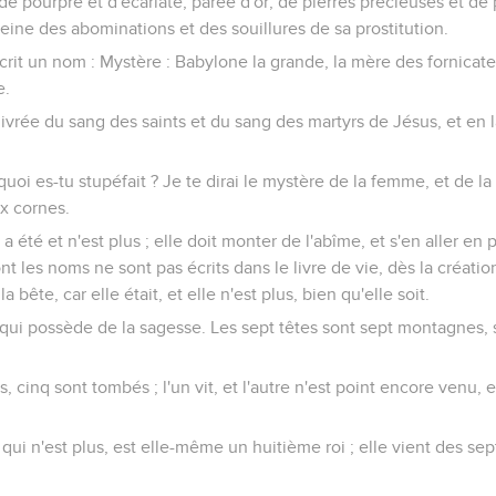
e pourpre et d'écarlate, parée d'or, de pierres précieuses et de pe
eine des abominations et des souillures de sa prostitution.
 écrit un nom : Mystère : Babylone la grande, la mère des fornicat
e.
vrée du sang des saints et du sang des martyrs de Jésus, et en la
quoi es-tu stupéfait ? Je te dirai le mystère de la femme, et de la 
ix cornes.
a été et n'est plus ; elle doit monter de l'abîme, et s'en aller en p
ont les noms ne sont pas écrits dans le livre de vie, dès la créat
 bête, car elle était, et elle n'est plus, bien qu'elle soit.
ce qui possède de la sagesse. Les sept têtes sont sept montagnes,
s, cinq sont tombés ; l'un vit, et l'autre n'est point encore venu, e
t qui n'est plus, est elle-même un huitième roi ; elle vient des sep