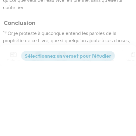
quiconque veut de l'eau vive, en prenne, sans qu'elle lui
coûte rien.
Conclusion
18
Or je proteste à quiconque entend les paroles de la
prophétie de ce Livre, que si quelqu'un ajoute à ces choses,
Dieu fera tomber sur lui les plaies écrites dans ce Livre.
19
Et si quelqu'un retranche quelque chose des paroles du
Contenus
Versions
Commentaires
Strong
Dictionnaire
Livre de cette prophétie, Dieu lui enlèvera la part qu'il a dans
le Livre de vie, dans la sainte Cité, et dans les choses qui
sont écrites dans ce Livre.
Paramètres de lecture
20
Celui qui rend témoignage de ces choses, dit :
Certainement je viens bientôt, Amen ! Oui, Seigneur Jésus,
Afficher les numéros de versets
viens !
21
Que la grâce de notre Seigneur Jésus-Christ soit avec
Mode dyslexique
vous tous, Amen !
Désactivé
Simple
Coul
eur