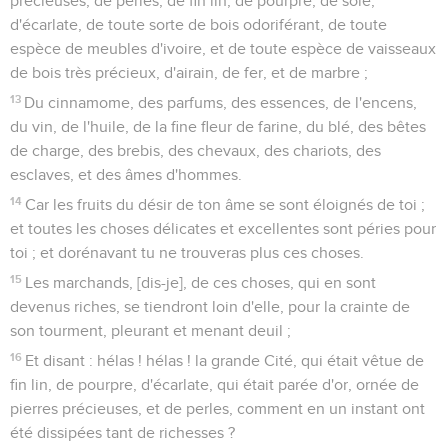
précieuses, de perles, de fin lin, de pourpre, de soie,
d'écarlate, de toute sorte de bois odoriférant, de toute
espèce de meubles d'ivoire, et de toute espèce de vaisseaux
de bois très précieux, d'airain, de fer, et de marbre ;
13
Du cinnamome, des parfums, des essences, de l'encens,
du vin, de l'huile, de la fine fleur de farine, du blé, des bêtes
de charge, des brebis, des chevaux, des chariots, des
esclaves, et des âmes d'hommes.
14
Car les fruits du désir de ton âme se sont éloignés de toi ;
et toutes les choses délicates et excellentes sont péries pour
toi ; et dorénavant tu ne trouveras plus ces choses.
15
Les marchands, [dis-je], de ces choses, qui en sont
devenus riches, se tiendront loin d'elle, pour la crainte de
son tourment, pleurant et menant deuil ;
16
Et disant : hélas ! hélas ! la grande Cité, qui était vêtue de
fin lin, de pourpre, d'écarlate, qui était parée d'or, ornée de
pierres précieuses, et de perles, comment en un instant ont
été dissipées tant de richesses ?