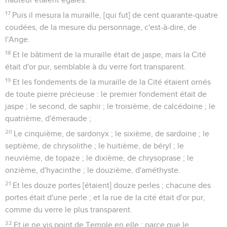
17
Puis il mesura la muraille, [qui fut] de cent quarante-quatre
coudées, de la mesure du personnage, c'est-à-dire, de
l'Ange.
18
Et le bâtiment de la muraille était de jaspe, mais la Cité
était d'or pur, semblable à du verre fort transparent.
19
Et les fondements de la muraille de la Cité étaient ornés
de toute pierre précieuse : le premier fondement était de
jaspe ; le second, de saphir ; le troisième, de calcédoine ; le
quatrième, d'émeraude ;
20
Le cinquième, de sardonyx ; le sixième, de sardoine ; le
septième, de chrysolithe ; le huitième, de béryl ; le
neuvième, de topaze ; le dixième, de chrysoprase ; le
onzième, d'hyacinthe ; le douzième, d'améthyste.
21
Et les douze portes [étaient] douze perles ; chacune des
portes était d'une perle ; et la rue de la cité était d'or pur,
comme du verre le plus transparent.
22
Et je ne vis point de Temple en elle ; parce que le