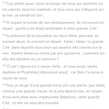
17
Tout pilote aussi, toute la troupe de ceux qui montent sur
les navires, tous les matelots, et tous ceux qui trafiquent sur
la mer, se tiendront loin ;
18
Et voyant la fumée de son embrasement, ils s'écrieront en
disant : quelle [cité était] semblable à cette grande Cité !
19
Ils jetteront de la poussière sur leurs têtes, pleurant, et
menant deuil, ils crieront en disant : hélas ! hélas ! la grande
Cité, dans laquelle tous ceux qui avaient des navires sur la
mer, étaient devenus riches par son opulence ; comment a-t-
elle été désolée en un moment ?
20
Ô ciel ! réjouis-toi à cause d'elle ; et vous aussi, saints
Apôtres et Prophètes [réjouissez-vous] : car Dieu l'a punie à
cause de vous.
21
Puis un Ange d'une grande force prit une pierre, [qui était]
comme une grande meule, et la jeta dans la mer, en disant :
Ainsi sera jetée avec impétuosité Babylone, cette grande
Cité ; et elle ne sera plus trouvée.