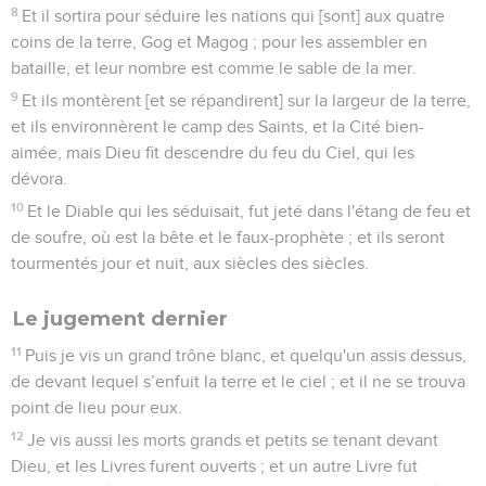
8
Et il sortira pour séduire les nations qui [sont] aux quatre
coins de la terre, Gog et Magog ; pour les assembler en
bataille, et leur nombre est comme le sable de la mer.
9
Et ils montèrent [et se répandirent] sur la largeur de la terre,
et ils environnèrent le camp des Saints, et la Cité bien-
aimée, mais Dieu fit descendre du feu du Ciel, qui les
dévora.
10
Et le Diable qui les séduisait, fut jeté dans l'étang de feu et
de soufre, où est la bête et le faux-prophète ; et ils seront
tourmentés jour et nuit, aux siècles des siècles.
Le jugement dernier
11
Puis je vis un grand trône blanc, et quelqu'un assis dessus,
de devant lequel s’enfuit la terre et le ciel ; et il ne se trouva
point de lieu pour eux.
12
Je vis aussi les morts grands et petits se tenant devant
Dieu, et les Livres furent ouverts ; et un autre Livre fut