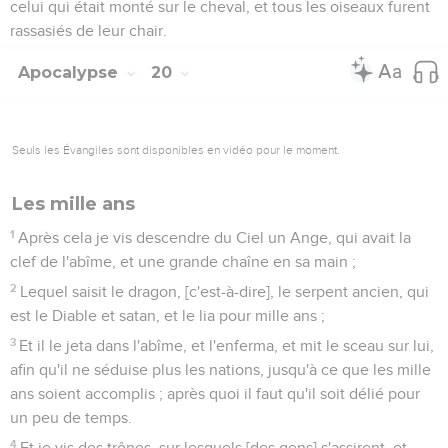
celui qui était monté sur le cheval, et tous les oiseaux furent
rassasiés de leur chair.
Apocalypse
20
Seuls les Évangiles sont disponibles en vidéo pour le moment.
Les mille ans
1
Après cela je vis descendre du Ciel un Ange, qui avait la
clef de l'abîme, et une grande chaîne en sa main ;
2
Lequel saisit le dragon, [c'est-à-dire], le serpent ancien, qui
est le Diable et satan, et le lia pour mille ans ;
3
Et il le jeta dans l'abîme, et l'enferma, et mit le sceau sur lui,
afin qu'il ne séduise plus les nations, jusqu'à ce que les mille
ans soient accomplis ; après quoi il faut qu'il soit délié pour
un peu de temps.
4
Et je vis des trônes, sur lesquels [des gens] s'assirent, et