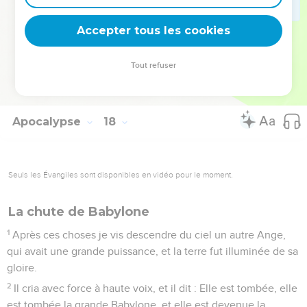
17
Car Dieu a mis dans leurs coeurs de faire ce qu'il lui plaît,
et de former un même dessein, et de donner leur Royaume à
Accepter tous les cookies
la bête, jusqu'à ce que les paroles de Dieu soient
accomplies.
Tout refuser
18
Et la femme que tu as vue, c'est la grande Cité, qui a son
règne sur les Rois de la terre.
Apocalypse
18
Seuls les Évangiles sont disponibles en vidéo pour le moment.
La chute de Babylone
1
Après ces choses je vis descendre du ciel un autre Ange,
qui avait une grande puissance, et la terre fut illuminée de sa
gloire.
2
Il cria avec force à haute voix, et il dit : Elle est tombée, elle
est tombée la grande Babylone, et elle est devenue la