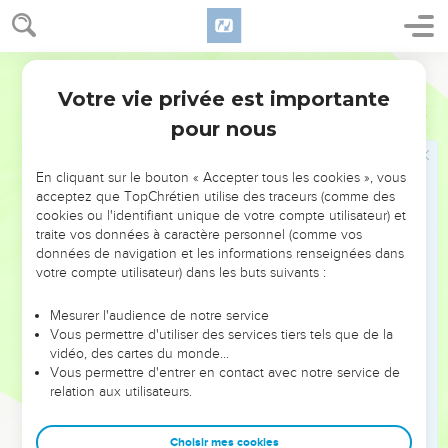
11
Et la bête qui était, et qui n'est plus, c'est aussi un huitième
[Roi], elle vient des sept, mais elle tend à sa ruine.
12
Martin
Et les dix cornes que tu as vues, sont dix Rois, qui n'ont
pas encore commencé à régner, mais ils prendront
Votre vie privée est importante
Apocalypse
17
puissance comme Rois, en même temps avec la bête.
pour nous
13
Ceux-ci ont un même dessein, et ils donneront leur
puissance et leur autorité à la bête.
En cliquant sur le bouton « Accepter tous les cookies », vous
acceptez que TopChrétien utilise des traceurs (comme des
14
Ceux-ci combattront contre l'Agneau ; mais l'Agneau les
cookies ou l'identifiant unique de votre compte utilisateur) et
vaincra ; parce qu'il est le Seigneur des Seigneurs, et le Roi
traite vos données à caractère personnel (comme vos
des Rois ; et ceux qui sont avec lui, [sont du nombre] des
données de navigation et les informations renseignées dans
appelés, des élus et des fidèles.
votre compte utilisateur) dans les buts suivants :
15
Puis il me dit : Les eaux que tu as vues, et sur lesquelles la
Mesurer l'audience de notre service
prostituée est assise, sont des peuples, des nations et des
Vous permettre d'utiliser des services tiers tels que de la
Langues.
vidéo, des cartes du monde…
Vous permettre d'entrer en contact avec notre service de
16
Mais les dix cornes que tu as vues à la bête, sont ceux qui
relation aux utilisateurs.
haïront la prostituée, qui la désoleront, la dépouilleront, et
mangeront sa chair, et la brûleront au feu.
Choisir mes cookies