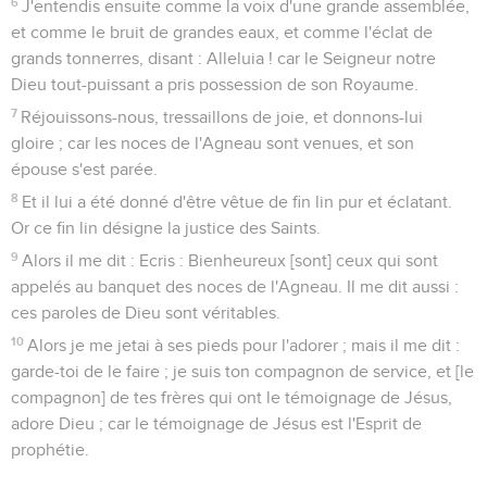
6
J'entendis ensuite comme la voix d'une grande assemblée,
et comme le bruit de grandes eaux, et comme l'éclat de
grands tonnerres, disant : Alleluia ! car le Seigneur notre
Dieu tout-puissant a pris possession de son Royaume.
7
Réjouissons-nous, tressaillons de joie, et donnons-lui
gloire ; car les noces de l'Agneau sont venues, et son
épouse s'est parée.
8
Et il lui a été donné d'être vêtue de fin lin pur et éclatant.
Or ce fin lin désigne la justice des Saints.
9
Alors il me dit : Ecris : Bienheureux [sont] ceux qui sont
appelés au banquet des noces de l'Agneau. Il me dit aussi :
ces paroles de Dieu sont véritables.
10
Alors je me jetai à ses pieds pour l'adorer ; mais il me dit :
garde-toi de le faire ; je suis ton compagnon de service, et [le
compagnon] de tes frères qui ont le témoignage de Jésus,
adore Dieu ; car le témoignage de Jésus est l'Esprit de
prophétie.