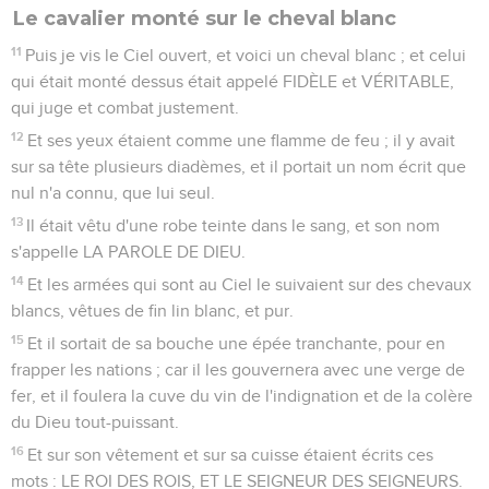
Le cavalier monté sur le cheval blanc
11
Puis je vis le Ciel ouvert, et voici un cheval blanc ; et celui
qui était monté dessus était appelé FIDÈLE et VÉRITABLE,
qui juge et combat justement.
12
Et ses yeux étaient comme une flamme de feu ; il y avait
sur sa tête plusieurs diadèmes, et il portait un nom écrit que
nul n'a connu, que lui seul.
13
Il était vêtu d'une robe teinte dans le sang, et son nom
s'appelle LA PAROLE DE DIEU.
14
Et les armées qui sont au Ciel le suivaient sur des chevaux
blancs, vêtues de fin lin blanc, et pur.
15
Et il sortait de sa bouche une épée tranchante, pour en
frapper les nations ; car il les gouvernera avec une verge de
fer, et il foulera la cuve du vin de l'indignation et de la colère
du Dieu tout-puissant.
16
Et sur son vêtement et sur sa cuisse étaient écrits ces
mots : LE ROI DES ROIS, ET LE SEIGNEUR DES SEIGNEURS.