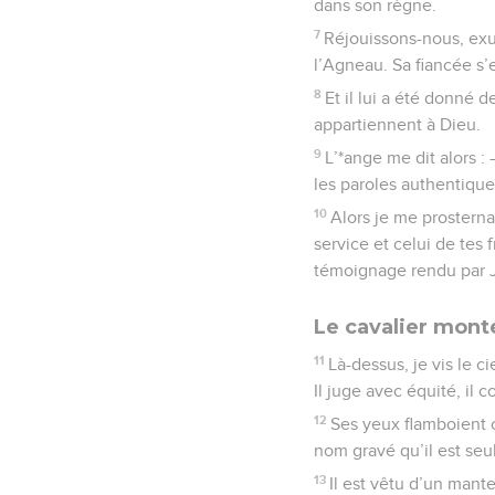
dans son règne.
7
Réjouissons-nous, exu
l’Agneau. Sa fiancée s’
8
Et il lui a été donné d
appartiennent à Dieu.
9
L’*ange me dit alors :
les paroles authentique
10
Alors je me prosterna
service et celui de tes 
témoignage rendu par Jé
Le cavalier monté
11
Là-dessus, je vis le ci
Il juge avec équité, il c
12
Ses yeux flamboient
nom gravé qu’il est seul
13
Il est vêtu d’un mant