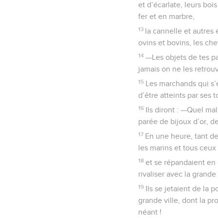
et d’écarlate, leurs boi
fer et en marbre,
13
la cannelle et autres é
ovins et bovins, les ch
14
—Les objets de tes pa
jamais on ne les retrouv
15
Les marchands qui s’é
d’être atteints par ses 
16
Ils diront : —Quel mal
parée de bijoux d’or, de
17
En une heure, tant de
les marins et tous ceux 
18
et se répandaient en 
rivaliser avec la grande 
19
Ils se jetaient de la 
grande ville, dont la pr
néant !