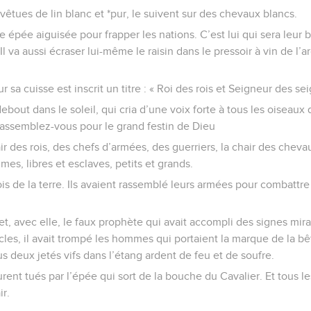
vêtues de lin blanc et *pur, le suivent sur des chevaux blancs.
épée aiguisée pour frapper les nations. C’est lui qui sera leur be
Il va aussi écraser lui-même le raisin dans le pressoir à vin de l’
 sa cuisse est inscrit un titre : « Roi des rois et Seigneur des se
debout dans le soleil, qui cria d’une voix forte à tous les oiseaux
rassemblez-vous pour le grand festin de Dieu
ir des rois, des chefs d’armées, des guerriers, la chair des chevau
mes, libres et esclaves, petits et grands.
rois de la terre. Ils avaient rassemblé leurs armées pour combattre
et, avec elle, le faux prophète qui avait accompli des signes mi
acles, il avait trompé les hommes qui portaient la marque de la bê
us deux jetés vifs dans l’étang ardent de feu et de soufre.
ent tués par l’épée qui sort de la bouche du Cavalier. Et tous l
ir.