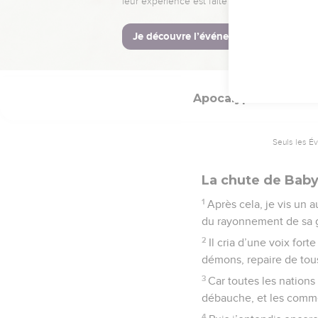
monde.
La Bible Du 
Apocalypse
18
Seuls les É
La chute de Bab
1
Après cela, je vis un a
du rayonnement de sa g
2
Il cria d’une voix for
démons, repaire de tous
3
Car toutes les nations 
débauche, et les commer
4