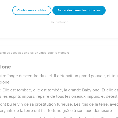
Accepter tous les cookies
Choisir mes cookies
Semeur Copyright © 1992, 1999 by Biblica, Inc.® Used by permission. All rights reserv
Tout refuser
vangiles sont disponibles en vidéo pour le moment.
ylone
utre *ange descendre du ciel. Il détenait un grand pouvoir, et tout
loire.
te : Elle est tombée, elle est tombée, la grande Babylone. Et elle
 les esprits impurs, repaire de tous les oiseaux impurs, et détest
ont bu le vin de sa prostitution furieuse. Les rois de la terre, avec 
çants de la terre ont fait fortune grâce à son luxe démesuré.