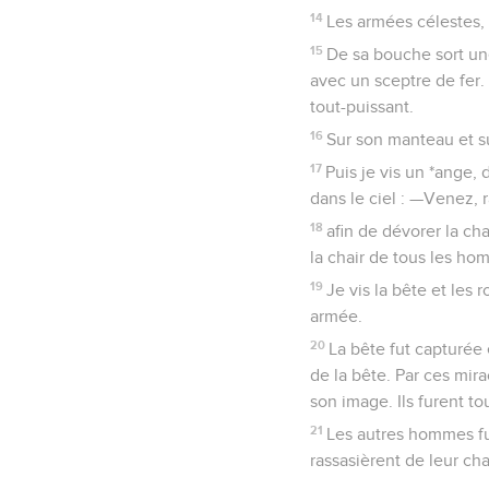
14
Les armées célestes, 
15
De sa bouche sort une 
avec un sceptre de fer. 
tout-puissant.
16
Sur son manteau et sur
17
Puis je vis un *ange, 
dans le ciel : —Venez, 
18
afin de dévorer la cha
la chair de tous les hom
19
Je vis la bête et les 
armée.
20
La bête fut capturée 
de la bête. Par ces mir
son image. Ils furent to
21
Les autres hommes fur
rassasièrent de leur cha