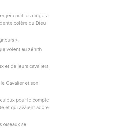
rger car il les dirigera
ardente colère du Dieu
igneurs ».
 qui volent au zénith
x et de leurs cavaliers,
 le Cavalier et son
raculeux pour le compte
te et qui avaient adoré
es oiseaux se