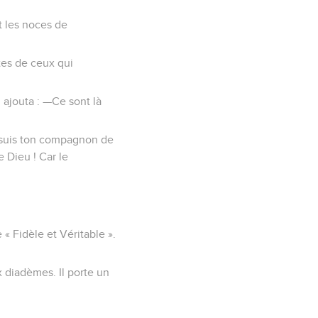
t les noces de
stes de ceux qui
l ajouta : —Ce sont là
Je suis ton compagnon de
e Dieu ! Car le
e « Fidèle et Véritable ».
diadèmes. Il porte un