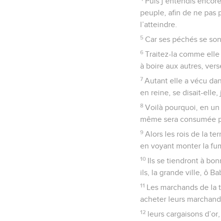
Puis j’entendis encor
peuple, afin de ne pas 
l’atteindre.
5
Car ses péchés se sont
6
Traitez-la comme elle 
à boire aux autres, vers
7
Autant elle a vécu dan
en reine, se disait-elle,
8
Voilà pourquoi, en un s
même sera consumée par 
9
Alors les rois de la t
en voyant monter la fu
10
Ils se tiendront à bo
ils, la grande ville, ô 
11
Les marchands de la te
acheter leurs marchandi
12
leurs cargaisons d’or,