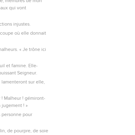
elle, membres de mon
éaux qui vont
tions injustes.
a coupe où elle donnait
alheurs. « Je trône ici
il et famine. Elle-
puissant Seigneur.
e lamenteront sur elle,
r ! Malheur ! gémiront-
n jugement ! »
us personne pour
 lin, de pourpre, de soie