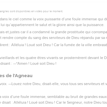
vangiles sont disponibles en vidéo pour le moment.
 dans le ciel comme la voix puissante d’une foule immense qui dis
 lui qu’appartiennent le salut et la gloire ainsi que la puissance.
is et justes car il a condamné la grande prostituée qui corrompai
fait rendre compte du sang des serviteurs de Dieu répandu par sa 
irent : Alléluia ! Loué soit Dieu ! Car la fumée de la ville embras
vieillards et les quatre êtres vivants se prosternèrent devant le D
 disant : —*Amen ! Loué soit Dieu !
es de l'Agneau
 voix. —Louez notre Dieu, disait-elle, vous tous ses serviteurs et 
a voix d’une foule immense, semblable au bruit de grandes eau
 disait : Alléluia ! Loué soit Dieu ! Car le Seigneur, notre Dieu to