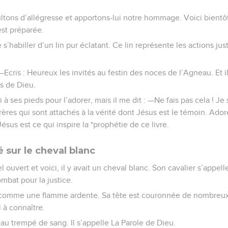
ltons d’allégresse et apportons-lui notre hommage. Voici bientô
est préparée.
e s’habiller d’un lin pur éclatant. Ce lin représente les actions ju
 —Ecris : Heureux les invités au festin des noces de l’Agneau. Et i
s de Dieu.
i à ses pieds pour l’adorer, mais il me dit : —Ne fais pas cela ! 
frères qui sont attachés à la vérité dont Jésus est le témoin. Ador
sus est ce qui inspire la *prophétie de ce livre.
 sur le cheval blanc
el ouvert et voici, il y avait un cheval blanc. Son cavalier s’appell
ombat pour la justice.
 comme une flamme ardente. Sa tête est couronnée de nombreux 
 à connaître.
eau trempé de sang. Il s’appelle La Parole de Dieu.