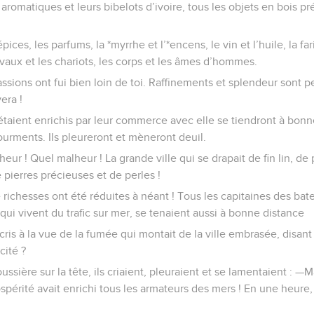
s aromatiques et leurs bibelots d’ivoire, tous les objets en bois p
pices, les parfums, la *myrrhe et l’*encens, le vin et l’huile, la fa
evaux et les chariots, les corps et les âmes d’hommes.
ssions ont fui bien loin de toi. Raffinements et splendeur sont pe
era !
taient enrichis par leur commerce avec elle se tiendront à bonn
tourments. Ils pleureront et mèneront deuil.
heur ! Quel malheur ! La grande ville qui se drapait de fin lin, de
 pierres précieuses et de perles !
 richesses ont été réduites à néant ! Tous les capitaines des bat
qui vivent du trafic sur mer, se tenaient aussi à bonne distance
cris à la vue de la fumée qui montait de la ville embrasée, disant
cité ?
poussière sur la tête, ils criaient, pleuraient et se lamentaient : —
ospérité avait enrichi tous les armateurs des mers ! En une heure, 