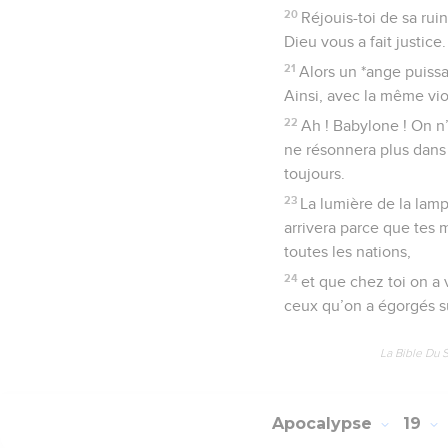
20
Réjouis-toi de sa ruin
Dieu vous a fait justice.
21
Alors un *ange puissa
Ainsi, avec la même viol
22
Ah ! Babylone ! On n’
ne résonnera plus dans t
toujours.
23
La lumière de la lamp
arrivera parce que tes m
toutes les nations,
24
et que chez toi on a 
ceux qu’on a égorgés su
La Bible Du 
Apocalypse
19