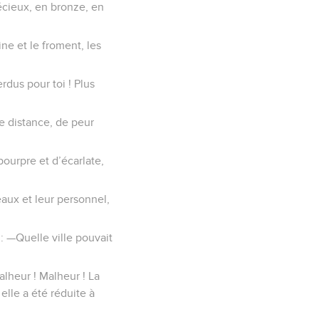
récieux, en bronze, en
rine et le froment, les
rdus pour toi ! Plus
e distance, de peur
 pourpre et d’écarlate,
eaux et leur personnel,
 : —Quelle ville pouvait
Malheur ! Malheur ! La
elle a été réduite à