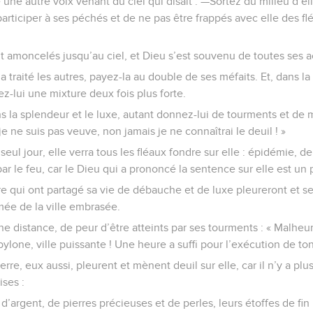
e une autre voix venant du ciel qui disait : —Sortez du milieu d’
participer à ses péchés et de ne pas être frappés avec elle des fl
 amoncelés jusqu’au ciel, et Dieu s’est souvenu de toutes ses ac
a traité les autres, payez-la au double de ses méfaits. Et, dans l
ez-lui une mixture deux fois plus forte.
s la splendeur et le luxe, autant donnez-lui de tourments et de m
 je ne suis pas veuve, non jamais je ne connaîtrai le deuil ! »
eul jour, elle verra tous les fléaux fondre sur elle : épidémie, deu
le feu, car le Dieu qui a prononcé la sentence sur elle est un 
erre qui ont partagé sa vie de débauche et de luxe pleureront et s
mée de la ville embrasée.
nne distance, de peur d’être atteints par ses tourments : « Malheu
Babylone, ville puissante ! Une heure a suffi pour l’exécution de to
rre, eux aussi, pleurent et mènent deuil sur elle, car il n’y a pl
ses :
 d’argent, de pierres précieuses et de perles, leurs étoffes de fin