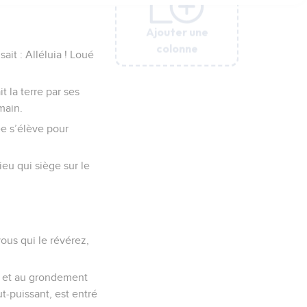
Ajouter une
Ajouter une
Ajouter une
Ajouter une
Ajouter une
Ajouter une
colonne
colonne
colonne
colonne
colonne
colonne
ait : Alléluia ! Loué
t la terre par ses
main.
ée s’élève pour
ieu qui siège sur le
vous qui le révérez,
x et au grondement
ut-puissant, est entré