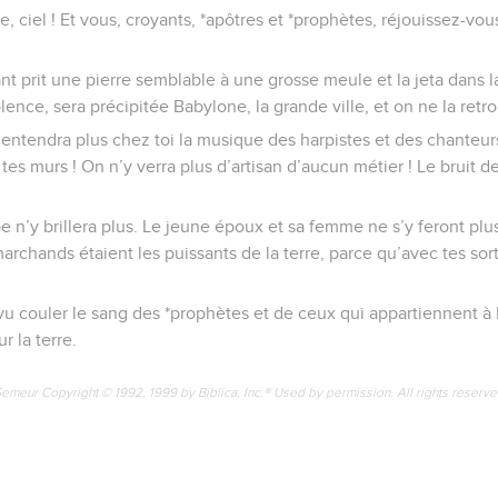
e, ciel ! Et vous, croyants, *apôtres et *prophètes, réjouissez-vou
nt prit une pierre semblable à une grosse meule et la jeta dans l
ence, sera précipitée Babylone, la grande ville, et on ne la retro
entendra plus chez toi la musique des harpistes et des chanteurs 
es murs ! On n’y verra plus d’artisan d’aucun métier ! Le bruit de
e n’y brillera plus. Le jeune époux et sa femme ne s’y feront plu
archands étaient les puissants de la terre, parce qu’avec tes sor
vu couler le sang des *prophètes et de ceux qui appartiennent à 
r la terre.
Semeur Copyright © 1992, 1999 by Biblica, Inc.® Used by permission. All rights reserv