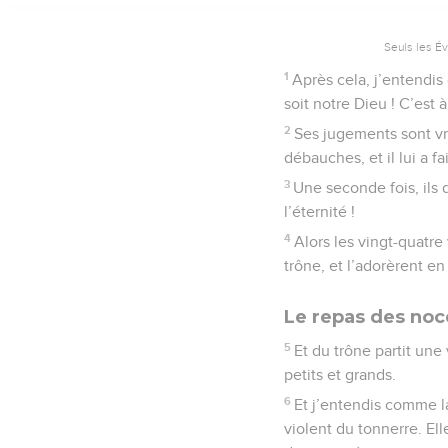
Seuls les É
1
Après cela, j’entendis
soit notre Dieu ! C’est à
2
Ses jugements sont vra
débauches, et il lui a 
3
Une seconde fois, ils d
l’éternité !
4
Alors les vingt-quatre 
trône, et l’adorèrent en
Le repas des noc
5
Et du trône partit une
petits et grands.
6
Et j’entendis comme l
violent du tonnerre. Elle