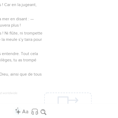
s ! Car en la jugeant,
a mer en disant : —
uvera plus !
! Ni flûte, ni trompette
 la meule s’y taira pour
s entendre. Tout cela
tilèges, tu as trompé
Dieu, ainsi que de tous
ed worldwide.