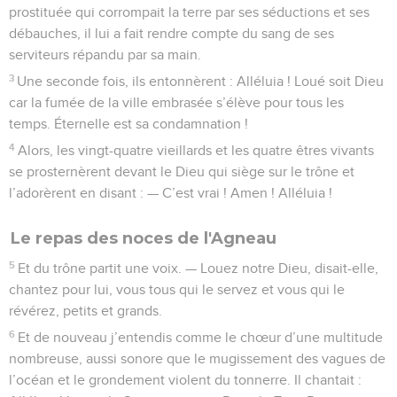
prostituée qui corrompait la terre par ses séductions et ses
débauches, il lui a fait rendre compte du sang de ses
serviteurs répandu par sa main.
3
Une seconde fois, ils entonnèrent : Alléluia ! Loué soit Dieu
car la fumée de la ville embrasée s’élève pour tous les
temps. Éternelle est sa condamnation !
4
Alors, les vingt-quatre vieillards et les quatre êtres vivants
se prosternèrent devant le Dieu qui siège sur le trône et
l’adorèrent en disant : — C’est vrai ! Amen ! Alléluia !
Le repas des noces de l'Agneau
5
Et du trône partit une voix. — Louez notre Dieu, disait-elle,
chantez pour lui, vous tous qui le servez et vous qui le
révérez, petits et grands.
6
Et de nouveau j’entendis comme le chœur d’une multitude
nombreuse, aussi sonore que le mugissement des vagues de
l’océan et le grondement violent du tonnerre. Il chantait :