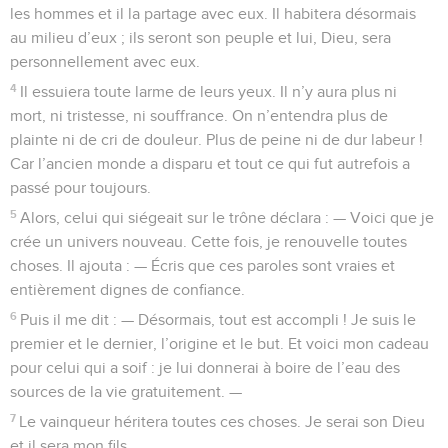
les hommes et il la partage avec eux. Il habitera désormais
au milieu d’eux ; ils seront son peuple et lui, Dieu, sera
personnellement avec eux.
4
Il essuiera toute larme de leurs yeux. Il n’y aura plus ni
mort, ni tristesse, ni souffrance. On n’entendra plus de
plainte ni de cri de douleur. Plus de peine ni de dur labeur !
Car l’ancien monde a disparu et tout ce qui fut autrefois a
passé pour toujours.
5
Alors, celui qui siégeait sur le trône déclara : — Voici que je
crée un univers nouveau. Cette fois, je renouvelle toutes
choses. Il ajouta : — Écris que ces paroles sont vraies et
entièrement dignes de confiance.
6
Puis il me dit : — Désormais, tout est accompli ! Je suis le
premier et le dernier, l’origine et le but. Et voici mon cadeau
pour celui qui a soif : je lui donnerai à boire de l’eau des
sources de la vie gratuitement. —
7
Le vainqueur héritera toutes ces choses. Je serai son Dieu
et il sera mon fils.