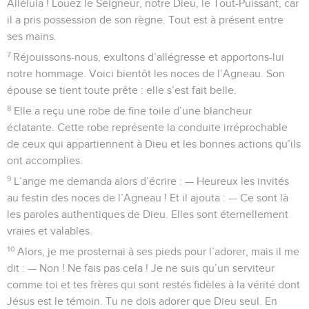
Alléluia ! Louez le Seigneur, notre Dieu, le Tout-Puissant, car
il a pris possession de son règne. Tout est à présent entre
ses mains.
7
Réjouissons-nous, exultons d’allégresse et apportons-lui
notre hommage. Voici bientôt les noces de l’Agneau. Son
épouse se tient toute prête : elle s’est fait belle.
8
Elle a reçu une robe de fine toile d’une blancheur
éclatante. Cette robe représente la conduite irréprochable
de ceux qui appartiennent à Dieu et les bonnes actions qu’ils
ont accomplies.
9
L’ange me demanda alors d’écrire : — Heureux les invités
au festin des noces de l’Agneau ! Et il ajouta : — Ce sont là
les paroles authentiques de Dieu. Elles sont éternellement
vraies et valables.
10
Alors, je me prosternai à ses pieds pour l’adorer, mais il me
dit : — Non ! Ne fais pas cela ! Je ne suis qu’un serviteur
comme toi et tes frères qui sont restés fidèles à la vérité dont
Jésus est le témoin. Tu ne dois adorer que Dieu seul. En