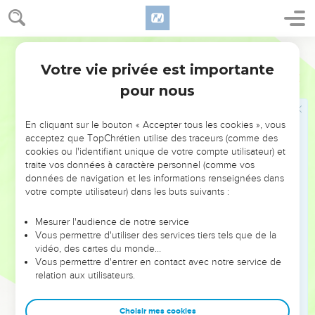
cause de sa chute ! Parce qu’en la condamnant, Dieu a
tranché en votre faveur et vous a fait pleinement justice.
21
Alors, un ange vigoureux prit une pierre de la taille d’une
Parole Vivante
grosse meule et la jeta dans la mer en disant : — Ainsi, d’un
Votre vie privée est importante
Apocalypse
18
seul coup, sera précipitée Babylone, la majestueuse capitale,
pour nous
et sa trace sera perdue à jamais ! —
22
Ah ! Babylone ! On n’entendra plus chez toi la musique
En cliquant sur le bouton « Accepter tous les cookies », vous
des harpistes et des chanteurs ! Ni flûte ni trompette ne
acceptez que TopChrétien utilise des traceurs (comme des
résonnera plus dans tes murs ! Jamais plus l’on n’y verra ni
cookies ou l'identifiant unique de votre compte utilisateur) et
traite vos données à caractère personnel (comme vos
artiste ni ouvrier d’aucun métier ! Le bruit de la meule se
données de navigation et les informations renseignées dans
taira pour toujours.
votre compte utilisateur) dans les buts suivants :
23
La lumière de la lampe s’éteindra à jamais. Le fiancé et la
fiancée ne feront plus entendre leurs chants de joie. Tout
Mesurer l'audience de notre service
Vous permettre d'utiliser des services tiers tels que de la
cela arrivera parce que tes marchands étaient devenus les
vidéo, des cartes du monde…
maîtres du monde, parce que les magnats de la terre
Vous permettre d'entrer en contact avec notre service de
commerçaient avec toi. Par tes sortilèges, tu as égaré toutes
relation aux utilisateurs.
les nations ; par tes philtres magiques, elles ont toutes perdu
la raison.
Choisir mes cookies