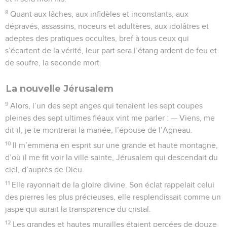
8
Quant aux lâches, aux infidèles et inconstants, aux
dépravés, assassins, noceurs et adultères, aux idolâtres et
adeptes des pratiques occultes, bref à tous ceux qui
s’écartent de la vérité, leur part sera l’étang ardent de feu et
de soufre, la seconde mort.
La nouvelle Jérusalem
9
Alors, l’un des sept anges qui tenaient les sept coupes
pleines des sept ultimes fléaux vint me parler : — Viens, me
dit-il, je te montrerai la mariée, l’épouse de l’Agneau.
10
Il m’emmena en esprit sur une grande et haute montagne,
d’où il me fit voir la ville sainte, Jérusalem qui descendait du
ciel, d’auprès de Dieu.
11
Elle rayonnait de la gloire divine. Son éclat rappelait celui
des pierres les plus précieuses, elle resplendissait comme un
jaspe qui aurait la transparence du cristal.
12
Les grandes et hautes murailles étaient percées de douze