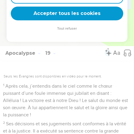
24
Aussi est-ce là qu’on a vu couler le sang des prophètes et
de ceux qui appartiennent à Dieu, là que furent immolés
Accepter tous les cookies
tous ceux qui sont morts en martyrs sur la terre.
Tout refuser
© 2013 - 2010 BLF Editions
Apocalypse
19
Seuls les Évangiles sont disponibles en vidéo pour le moment.
1
Après cela, j’entendis dans le ciel comme le chœur
puissant d’une foule immense qui jubilait en disant :
Alléluia ! La victoire est à notre Dieu ! Le salut du monde est
son œuvre. À lui appartiennent le salut et la gloire ainsi que
la puissance !
2
Ses décisions et ses jugements sont conformes à la vérité
et à la justice. Il a exécuté sa sentence contre la grande