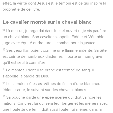
effet, la vérité dont Jésus est le témoin est ce qui inspire la
prophétie de ce livre.
Le cavalier monté sur le cheval blanc
11
Là-dessus, je regardai dans le ciel ouvert et je vis paraître
un cheval blanc. Son cavalier s’appelle Fidèle et Véritable. Il
juge avec équité et droiture, il combat pour la justice.
12
Ses yeux flamboient comme une flamme ardente. Sa tête
est ceinte de nombreux diadèmes. Il porte un nom gravé
qu’il est seul à connaître.
13
Le manteau dont il se drape est trempé de sang. Il
s’appelle la parole de Dieu.
14
Les armées célestes, vêtues de fin lin d’une blancheur
éblouissante, le suivent sur des chevaux blancs.
15
Sa bouche darde une épée acérée qui doit vaincre les
nations. Car c’est lui qui sera leur berger et les mènera avec
une houlette de fer. Il doit aussi fouler lui-même, dans la