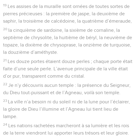
19
Les assises de la muraille sont ornées de toutes sortes de
pierres précieuses : la première de jaspe, la deuxième de
saphir, la troisième de calcédoine, la quatrième d’émeraude,
20
la cinquième de sardoine, la sixième de cornaline, la
septième de chrysolite, la huitième de béryl, la neuvième de
topaze, la dixième de chrysoprase, la onzième de turquoise,
la douzième d’améthyste.
21
Les douze portes étaient douze perles ; chaque porte était
faite d’une seule perle. L’avenue principale de la ville était
d’or pur, transparent comme du cristal.
22
Je n’y découvris aucun temple : la présence du Seigneur,
du Dieu tout-puissant et de l’Agneau, voilà son temple.
23
La ville n’a besoin ni du soleil ni de la lune pour l’éclairer,
la gloire de Dieu l’illumine et l’Agneau lui tient lieu de
lampe.
24
Les nations rachetées marcheront à sa lumière et les rois
de la terre viendront lui apporter leurs trésors et leur gloire.