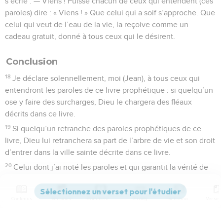
s’écrie : — Viens ! Puisse chacun de ceux qui entendent (ces
paroles) dire : « Viens ! » Que celui qui a soif s’approche. Que
celui qui veut de l’eau de la vie, la reçoive comme un
cadeau gratuit, donné à tous ceux qui le désirent.
Conclusion
18
Je déclare solennellement, moi (Jean), à tous ceux qui
entendront les paroles de ce livre prophétique : si quelqu’un
ose y faire des surcharges, Dieu le chargera des fléaux
décrits dans ce livre.
19
Si quelqu’un retranche des paroles prophétiques de ce
livre, Dieu lui retranchera sa part de l’arbre de vie et son droit
d’entrer dans la ville sainte décrite dans ce livre.
20
Celui dont j’ai noté les paroles et qui garantit la vérité de
ces prophéties l’affirme : — Oui, mon retour est proche.
Amen, cela est vrai. — Oh, oui ! Viens Seigneur Jésus !
Contenus
Versions
Commentaires
Strong
Dictionnaire
© 2013 - 2010 BLF Editions