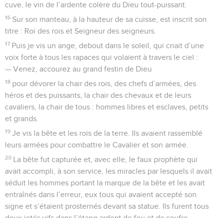
cuve, le vin de l’ardente colère du Dieu tout-puissant.
16
Sur son manteau, à la hauteur de sa cuisse, est inscrit son
titre : Roi des rois et Seigneur des seigneurs.
17
Puis je vis un ange, debout dans le soleil, qui criait d’une
voix forte à tous les rapaces qui volaient à travers le ciel :
— Venez, accourez au grand festin de Dieu
18
pour dévorer la chair des rois, des chefs d’armées, des
héros et des puissants, la chair des chevaux et de leurs
cavaliers, la chair de tous : hommes libres et esclaves, petits
et grands.
19
Je vis la bête et les rois de la terre. Ils avaient rassemblé
leurs armées pour combattre le Cavalier et son armée.
20
La bête fut capturée et, avec elle, le faux prophète qui
avait accompli, à son service, les miracles par lesquels il avait
séduit les hommes portant la marque de la bête et les avait
entraînés dans l’erreur, eux tous qui avaient accepté son
signe et s’étaient prosternés devant sa statue. Ils furent tous
deux jetés vifs dans l’étang ardent de feu et de soufre.