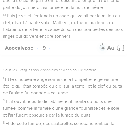
que la troisième partie en fut obscurcie, et que la troisième
partie du jour perdit sa lumière, et la nuit de même.
13
Puis je vis et j'entendis un ange qui volait par le milieu du
ciel, disant à haute voix : Malheur, malheur, malheur aux
habitants de la terre, à cause du son des trompettes des trois
anges qui doivent encore sonner !
Apocalypse
9
Seuls les Évangiles sont disponibles en vidéo pour le moment.
1
Et le cinquième ange sonna de la trompette, et je vis une
étoile qui était tombée du ciel sur la terre ; et la clef du puits
de l'abîme fut donnée à cet ange.
2
Et il ouvrit le puits de l'abîme, et il monta du puits une
fumée, comme la fumée d'une grande fournaise ; et le soleil
et l'air furent obscurcis par la fumée du puits ;
3
Et de cette fumée, des sauterelles se répandirent sur la