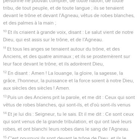
personne ne pouvait compter, de toute nation, de toute
tribu, de tout peuple, et de toute langue ; ils se tenaient
devant le trône et devant l'Agneau, vêtus de robes blanches,
et des palmes à la main ;
10
Et ils criaient à grande voix, disant : Le salut vient de notre
Dieu, qui est assis sur le trône, et de l'Agneau.
11
Et tous les anges se tenaient autour du trône, et des
Anciens, et des quatre animaux ; et ils se prosternèrent sur
leur face devant le trône, et ils adorèrent Dieu,
12
En disant : Amen ! La louange, la gloire, la sagesse, la
grâce, l'honneur, la puissance et la force soient à notre Dieu,
aux siècles des siècles ! Amen.
13
Puis un des Anciens prit la parole, et me dit : Ceux qui sont
vêtus de robes blanches, qui sont-ils, et d'où sont-ils venus
14
Et je lui dis : Seigneur, tu le sais. Et il me dit : Ce sont ceux
qui sont venus de la grande tribulation, et qui ont lavé leurs
robes, et ont blanchi leurs robes dans le sang de l'Agneau.
15
C'est pourquoi ils sont devant le trône de Dieu, et ils le