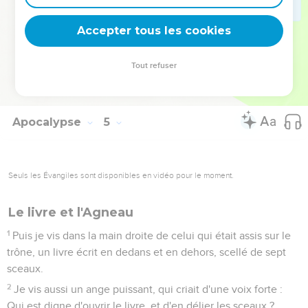
était assis sur le trône, et ils adoraient celui qui vit aux
siècles des siècles et jetaient leurs couronnes devant le
Accepter tous les cookies
trône, en disant :
11
Seigneur, tu es digne de recevoir la gloire, l'honneur, et la
Tout refuser
puissance ; car tu as créé toutes choses, et c'est par ta
volonté qu'elles existent, et ont été créées.
Apocalypse
5
Seuls les Évangiles sont disponibles en vidéo pour le moment.
Le livre et l'Agneau
1
Puis je vis dans la main droite de celui qui était assis sur le
trône, un livre écrit en dedans et en dehors, scellé de sept
sceaux.
2
Je vis aussi un ange puissant, qui criait d'une voix forte :
Qui est digne d'ouvrir le livre, et d'en délier les sceaux ?