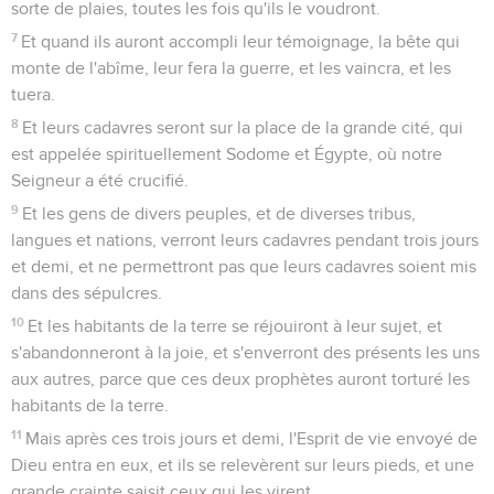
sorte de plaies, toutes les fois qu'ils le voudront.
7
Et quand ils auront accompli leur témoignage, la bête qui
monte de l'abîme, leur fera la guerre, et les vaincra, et les
tuera.
8
Et leurs cadavres seront sur la place de la grande cité, qui
est appelée spirituellement Sodome et Égypte, où notre
Seigneur a été crucifié.
9
Et les gens de divers peuples, et de diverses tribus,
langues et nations, verront leurs cadavres pendant trois jours
et demi, et ne permettront pas que leurs cadavres soient mis
dans des sépulcres.
10
Et les habitants de la terre se réjouiront à leur sujet, et
s'abandonneront à la joie, et s'enverront des présents les uns
aux autres, parce que ces deux prophètes auront torturé les
habitants de la terre.
11
Mais après ces trois jours et demi, l'Esprit de vie envoyé de
Dieu entra en eux, et ils se relevèrent sur leurs pieds, et une
grande crainte saisit ceux qui les virent,