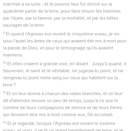
marchait à sa suite ; et le pouvoir leur fut donné sur la
quatrième partie de la terre, pour faire mourir les hommes
par l'épée, par la famine, par la mortalité, et par les bêtes
sauvages de la terre.
9
Et quand l'Agneau eut ouvert le cinquième sceau, je vis
sous l'autel les âmes de ceux qui avaient été mis à mort pour
la parole de Dieu, et pour le témoignage qu'ils avaient
maintenu.
10
Et elles criaient à grande voix, en disant : Jusqu'à quand, ô
Souverain, le saint et le véritable, ne jugeras-tu point, et ne
vengeras-tu point notre sang sur ceux qui habitent sur la
terre ?
11
Et on leur donna à chacun des robes blanches, et on leur
dit d'attendre encore un peu de temps, jusqu'à ce que le
nombre de leurs compagnons de service et de leurs frères,
qui devaient être mis à mort comme eux, fût accompli.
12
Et je regardai, lorsque l'Agneau eut ouvert le sixième
sceau, et voici, il se fit un grand tremblement de terre, et le