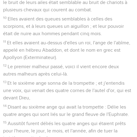
le bruit de leurs ailes était semblable au bruit de chariots à
plusieurs chevaux qui courent au combat.
10
Elles avaient des queues semblables à celles des
scorpions, et à leurs queues un aiguillon ; et leur pouvoir
était de nuire aux hommes pendant cinq mois.
11
Et elles avaient au-dessus d'elles un roi, l'ange de l'abîme,
appelé en hébreu Abaddon, et dont le nom en grec est
Apollyon (Exterminateur).
12
Le premier malheur passé, voici il vient encore deux
autres malheurs après celui-là.
13
Et le sixième ange sonna de la trompette ; et j'entendis
une voix, qui venait des quatre cornes de l'autel d'or, qui est
devant Dieu,
14
Disant au sixième ange qui avait la trompette : Délie les
quatre anges qui sont liés sur le grand fleuve de l'Euphrate.
15
Aussitôt furent déliés les quatre anges qui étaient prêts
pour l'heure, le jour, le mois, et l'année, afin de tuer la