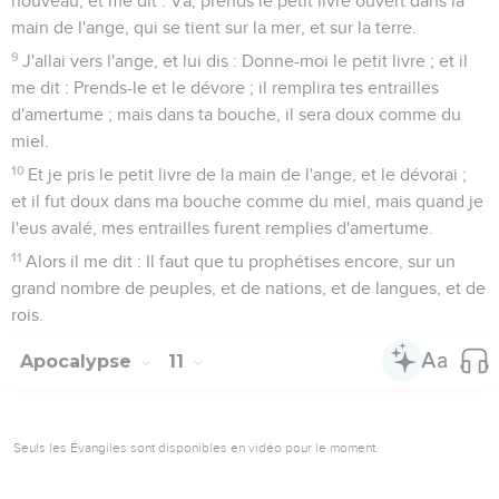
nouveau, et me dit : Va, prends le petit livre ouvert dans la
main de l'ange, qui se tient sur la mer, et sur la terre.
9
J'allai vers l'ange, et lui dis : Donne-moi le petit livre ; et il
me dit : Prends-le et le dévore ; il remplira tes entrailles
d'amertume ; mais dans ta bouche, il sera doux comme du
miel.
10
Et je pris le petit livre de la main de l'ange, et le dévorai ;
et il fut doux dans ma bouche comme du miel, mais quand je
l'eus avalé, mes entrailles furent remplies d'amertume.
11
Alors il me dit : Il faut que tu prophétises encore, sur un
grand nombre de peuples, et de nations, et de langues, et de
rois.
Apocalypse
11
Seuls les Évangiles sont disponibles en vidéo pour le moment.