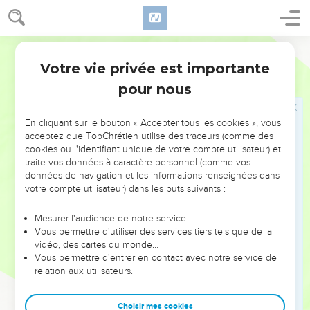
et devant le trône brûlaient sept lampes ardentes, qui sont
les sept esprits de Dieu.
Ostervald
6
Il y avait aussi devant le trône une mer de verre semblable
Votre vie privée est importante
à du cristal, et au milieu du trône et autour du trône, quatre
Apocalypse
4
animaux pleins d'yeux devant et derrière.
pour nous
7
Le premier animal ressemblait à un lion ; le second animal
ressemblait à un veau ; le troisième animal avait le visage
En cliquant sur le bouton « Accepter tous les cookies », vous
acceptez que TopChrétien utilise des traceurs (comme des
comme un homme ; et le quatrième animal ressemblait à un
cookies ou l'identifiant unique de votre compte utilisateur) et
aigle qui vole.
traite vos données à caractère personnel (comme vos
8
Et les quatre animaux avaient chacun six ailes, et à l'entour
données de navigation et les informations renseignées dans
votre compte utilisateur) dans les buts suivants :
et au-dedans ils étaient pleins d'yeux ; et ils ne cessaient,
jour et nuit, de dire : Saint, saint, saint est le Seigneur Dieu
Mesurer l'audience de notre service
tout-puissant, QUI ÉTAIT, QUI EST, et QUI SERA !
Vous permettre d'utiliser des services tiers tels que de la
9
vidéo, des cartes du monde…
Et quand les animaux rendaient gloire et honneur et grâce
Vous permettre d'entrer en contact avec notre service de
à celui qui était assis sur le trône, à celui qui vit aux siècles
relation aux utilisateurs.
des siècles,
10
Les vingt-quatre Anciens se prosternaient devant celui qui
Choisir mes cookies