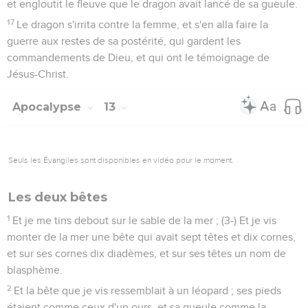
et engloutit le fleuve que le dragon avait lancé de sa gueule.
17
Le dragon s'irrita contre la femme, et s'en alla faire la
guerre aux restes de sa postérité, qui gardent les
commandements de Dieu, et qui ont le témoignage de
Jésus-Christ.
Apocalypse
13
Seuls les Évangiles sont disponibles en vidéo pour le moment.
Les deux bêtes
1
Et je me tins debout sur le sable de la mer ; (3-) Et je vis
monter de la mer une bête qui avait sept têtes et dix cornes,
et sur ses cornes dix diadèmes, et sur ses têtes un nom de
blasphème.
2
Et la bête que je vis ressemblait à un léopard ; ses pieds
étaient comme ceux d'un ours, et sa gueule comme la