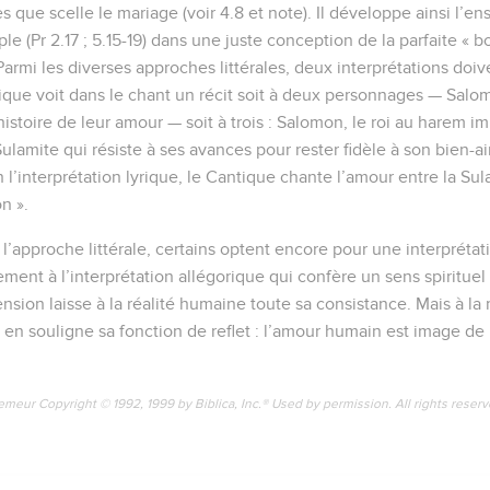
s que scelle le mariage (voir 4.8 et note). Il développe ainsi l’e
le (Pr 2.17 ; 5.15-19) dans une juste conception de la parfaite « 
 Parmi les diverses approches littérales, deux interprétations do
rique voit dans le chant un récit soit à deux personnages — Salom
’histoire de leur amour — soit à trois : Salomon, le roi au harem im
ulamite qui résiste à ses avances pour rester fidèle à son bien-aim
elon l’interprétation lyrique, le Cantique chante l’amour entre la Su
n ».
 l’approche littérale, certains optent encore pour une interprétat
ment à l’interprétation allégorique qui confère un sens spirituel
sion laisse à la réalité humaine toute sa consistance. Mais à la
e en souligne sa fonction de reflet : l’amour humain est image d
emeur Copyright © 1992, 1999 by Biblica, Inc.® Used by permission. All rights reser