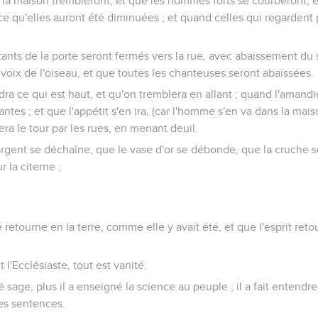
 la maison trembleront, et que les hommes forts se courberont, e
e qu'elles auront été diminuées ; et quand celles qui regardent p
ants de la porte seront fermés vers la rue, avec abaissement du 
 voix de l'oiseau, et que toutes les chanteuses seront abaissées.
ra ce qui est haut, et qu'on tremblera en allant ; quand l'amandie
ntes ; et que l'appétit s'en ira, (car l'homme s'en va dans la mai
era le tour par les rues, en menant deuil.
rgent se déchaîne, que le vase d'or se débonde, que la cruche se 
 la citerne ;
retourne en la terre, comme elle y avait été, et que l'esprit retou
t l'Ecclésiaste, tout est vanité.
té sage, plus il a enseigné la science au peuple ; il a fait entendre
es sentences.