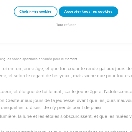
ténèbres, lesquels seront en grand nombre, tout ce qui lui sera a
Accepter tous les cookies
Choisir mes cookies
ant qu'il soit trop tard
Tout refuser
vangiles sont disponibles en vidéo pour le moment.
toi en ton jeune âge, et que ton coeur te rende gai aux jours de
e, et selon le regard de tes yeux ; mais sache que pour toutes
.
coeur, et éloigne de toi le mal ; car le jeune âge et l'adolescenc
on Créateur aux jours de ta jeunesse, avant que les jours mauvai
desquelles tu dises : Je n'y prends point de plaisir.
 lumière, la lune et les étoiles s'obscurcissent, et que les nuées v