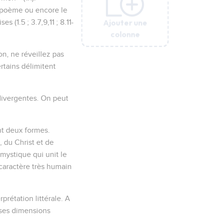
 poème ou encore le
Ajouter une
Ajouter une
Ajouter une
Ajouter une
Ajouter une
Ajouter une
 (1.5 ; 3.7,9,11 ; 8.11-
colonne
colonne
colonne
colonne
colonne
colonne
on, ne réveillez pas
ertains délimitent
divergentes. On peut
nt deux formes.
, du Christ et de
 mystique qui unit le
caractère très humain
prétation littérale. A
s ses dimensions