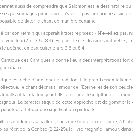
permet aussi de comprendre que Salomon est le destinataire du
 ses personnages principaux : n’y est-il pas mentionné à six reprises
s possible de dater le chant de manière certaine.
 par son refrain qui apparaît à trois reprises : « N’éveillez pas, n
le veuille » (2.7 ; 3.5 ; 8.4). En plus de ces divisions naturelles, c
 le poème, en particulier entre 3.6 et 8.4.
antique des Cantiques a donné lieu à des interprétations fort 
 principaux.
orique est riche d’une longue tradition. Elle prend essentielleme
lective, le chant décrirait l’amour de l’Eternel et de son peuple
dividualisant la relation, y ont discerné une description de l’amour
eigneur. La caractéristique de cette approche est de gommer le 
our leur attribuer une signification spirituelle.
listes modernes se rallient, sous une forme ou une autre, à l’inter
o au récit de la Genèse (2.22-25), le livre magnifie l’amour, dan