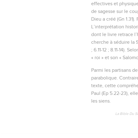
effectives et physique
de sagesse sur le coup
Dieu a créé (Gn 1.31).
L’interprétation histo
dont le livre retrace l
cherche à séduire la S
; 6.11-12 ; 8.11-14). S
« roi » et son « Salomo
Parmi les partisans de
parabolique. Contraire
texte, cette compréhen
Paul (Ep 5.22-23), ell
les siens.
La Bible Du S