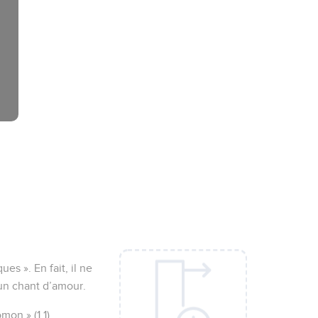
ues ». En fait, il ne
’un chant d’amour.
on » (1.1).