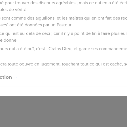
é pour trouver des discours agréables ; mais ce qui en a été écrit [
les de vérité.
 sont comme des aiguillons, et les maîtres qui en ont fait des r
hoses] ont été données par un Pasteur.
e qui est au-delà de ceci ; car il n'y a point de fin à faire plusieu
 se donne.
ours qui a été ouï, c'est : Crains Dieu, et garde ses commandement
a toute oeuvre en jugement, touchant tout ce qui est caché, soi
ction