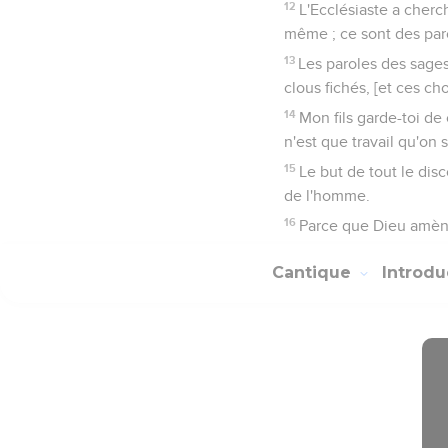
12
L'Ecclésiaste a cherch
même ; ce sont des paro
13
Les paroles des sages
clous fichés, [et ces c
14
Mon fils garde-toi de c
n'est que travail qu'on
15
Le but de tout le disc
de l'homme.
16
Parce que Dieu amèner
Cantique
Introdu