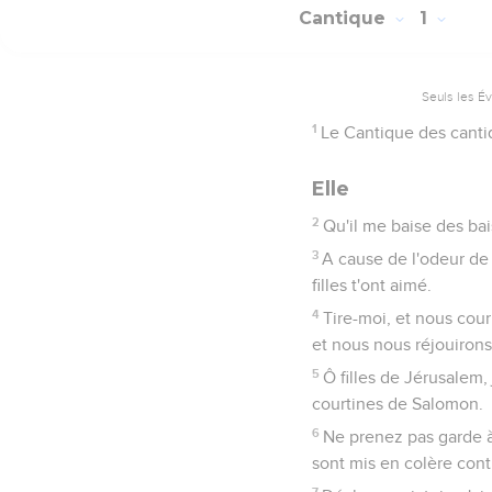
Cantique
1
Seuls les É
1
Le Cantique des canti
Elle
2
Qu'il me baise des bai
3
A cause de l'odeur de
filles t'ont aimé.
4
Tire-moi, et nous cour
et nous nous réjouirons
5
Ô filles de Jérusalem
courtines de Salomon.
6
Ne prenez pas garde à 
sont mis en colère contr
7