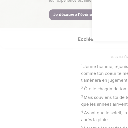
souvienne des jours de 
Soyons heureux av
Ecclésiaste
12
Seuls les É
1
Jeune homme, réjouis-
comme ton coeur te mèn
t'amènera en jugement
2
Ôte le chagrin de ton 
3
Mais souviens-toi de t
que les années arrivent 
4
Avant que le soleil, la
après la pluie.
5