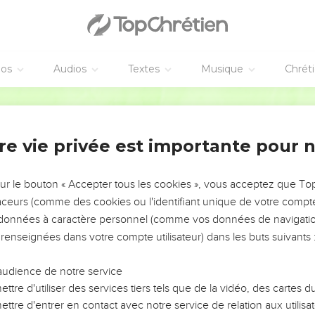
vangiles sont disponibles en vidéo pour le moment.
éos
Audios
Textes
Musique
Chrét
es risques
Martin
urface des eaux ; car avec le temps tu le trouveras.
et même à huit ; car tu ne sais point quel mal viendra sur la terre.
re vie privée est importante pour 
es, elles répandront la pluie sur la terre ; et si un arbre tombe ver
quel il sera tombé, il demeurera.
sur le bouton « Accepter tous les cookies », vous acceptez que T
au vent, ne sèmera point ; et celui qui regarde les nuées, ne mo
traceurs (comme des cookies ou l'identifiant unique de votre compte 
t quel est le chemin du vent, ni comment [se forment] les os dan
s données à caractère personnel (comme vos données de navigatio
 tu ne sais pas l'œuvre de Dieu, [et] comment il fait tout.
 renseignées dans votre compte utilisateur) dans les buts suivants 
 matin, et ne laisse pas reposer tes mains le soir ; car tu ne sais
 et si tous deux seront pareillement bons.
audience de notre service
ère est douce, et qu'il est agréable aux yeux de voir le soleil ;
ttre d'utiliser des services tiers tels que de la vidéo, des cartes
ttre d'entrer en contact avec notre service de relation aux utilisat
aucoup d'années, et qu'il se réjouisse tout le long de ces années-l