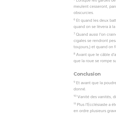
Lorsque les gardes de
meulent cesseront, parc
obscurcies.
6
Et quand les deux batt
quand on se lèvera à la
7
Quand aussi l'on craind
cigales se rendront pesa
toujours,) et quand on f
8
Avant que le câble d'a
que la roue se rompe sur
Conclusion
9
Et avant que la poudre 
donné.
10
Vanité des vanités, di
11
Plus l'Ecclésiaste a é
en ordre plusieurs grav