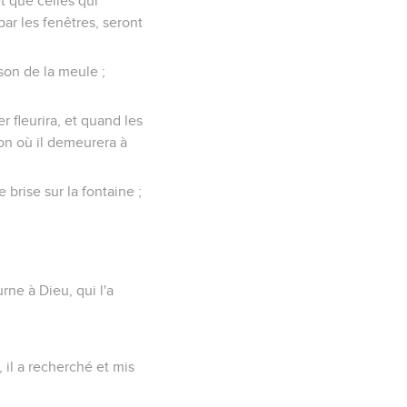
t que celles qui
ar les fenêtres, seront
son de la meule ;
r fleurira, et quand les
son où il demeurera à
brise sur la fontaine ;
rne à Dieu, qui l'a
, il a recherché et mis