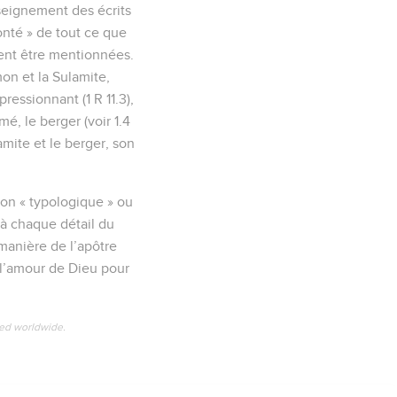
nseignement des écrits
bonté » de tout ce que
ivent être mentionnées.
on et la Sulamite,
pressionnant (1 R 11.3),
é, le berger (voir 1.4
lamite et le berger, son
ion « typologique » ou
 à chaque détail du
 manière de l’apôtre
e l’amour de Dieu pour
ved worldwide.