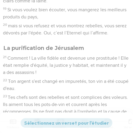
clairs comme la laine.
19
Si vous voulez bien écouter, vous mangerez les meilleurs
produits du pays,
20
mais si vous refusez et vous montrez rebelles, vous serez
dévorés par l'épée. Oui, c’est l’Eternel qui l’affirme.
La purification de Jérusalem
21
Comment ! La ville fidèle est devenue une prostituée ! Elle
était remplie d'équité, la justice y habitait, et maintenant il y
a des assassins !
22
Ton argent s'est changé en impuretés, ton vin a été coupé
d'eau.
23
Tes chefs sont des rebelles et sont complices des voleurs.
Ils aiment tous les pots-de-vin et courent après les
récompenses. Ils ne font pas droit à l'orphelin et la cause de
la veuve ne les touche pas.
24
C'est pourquoi, voici ce que déclare le Seigneur, l'Eternel,
Contenus
Versions
Commentaires
Strong
Dictionnaire