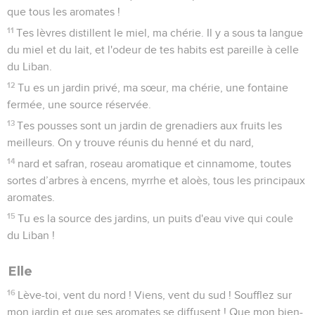
que tous les aromates !
11
Tes lèvres distillent le miel, ma chérie. Il y a sous ta langue
du miel et du lait, et l'odeur de tes habits est pareille à celle
du Liban.
12
Tu es un jardin privé, ma sœur, ma chérie, une fontaine
fermée, une source réservée.
13
Tes pousses sont un jardin de grenadiers aux fruits les
meilleurs. On y trouve réunis du henné et du nard,
14
nard et safran, roseau aromatique et cinnamome, toutes
sortes d’arbres à encens, myrrhe et aloès, tous les principaux
aromates.
15
Tu es la source des jardins, un puits d'eau vive qui coule
du Liban !
Elle
16
Lève-toi, vent du nord ! Viens, vent du sud ! Soufflez sur
mon jardin et que ses aromates se diffusent ! Que mon bien-