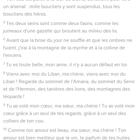
un arsenal : mille boucliers y sont suspendus, tous les
boucliers des héros.
5
Tes deux seins sont comme deux faons, comme les
jumeaux d'une gazelle qui broutent au milieu des lis.
6
Avant que la brise du jour ne souffle et que les ombres ne
fuient, j'irai à la montagne de la myrrhe et à la colline de
l'encens.
7
Tu es toute belle, mon amie, il n'y a aucun défaut en toi.
8
Viens avec moi du Liban, ma chérie, viens avec moi du
Liban ! Regarde du sommet de l'Amana, du sommet du Senir
et de l'Hermon, des tanières des lions, des montagnes des
léopards !
9
Tu as volé mon cœur, ma sœur, ma chérie ! Tu as volé mon
cœur grâce à un seul de tes regards, grâce à un seul des
colliers de ton cou.
10
Comme ton amour est beau, ma sœur, ma chérie ! Ton
amour est bien meilleur que le vin, le parfum de tes huiles