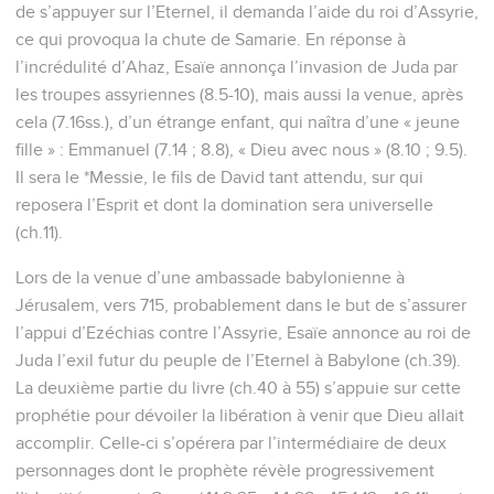
de s’appuyer sur l’Eternel, il demanda l’aide du roi d’Assyrie,
ce qui provoqua la chute de Samarie. En réponse à
l’incrédulité d’Ahaz, Esaïe annonça l’invasion de Juda par
les troupes assyriennes (8.5-10), mais aussi la venue, après
cela (7.16ss.), d’un étrange enfant, qui naîtra d’une « jeune
fille » : Emmanuel (7.14 ; 8.8), « Dieu avec nous » (8.10 ; 9.5).
Il sera le *Messie, le fils de David tant attendu, sur qui
reposera l’Esprit et dont la domination sera universelle
(ch.11).
Lors de la venue d’une ambassade babylonienne à
Jérusalem, vers 715, probablement dans le but de s’assurer
l’appui d’Ezéchias contre l’Assyrie, Esaïe annonce au roi de
Juda l’exil futur du peuple de l’Eternel à Babylone (ch.39).
La deuxième partie du livre (ch.40 à 55) s’appuie sur cette
prophétie pour dévoiler la libération à venir que Dieu allait
accomplir. Celle-ci s’opérera par l’intermédiaire de deux
personnages dont le prophète révèle progressivement