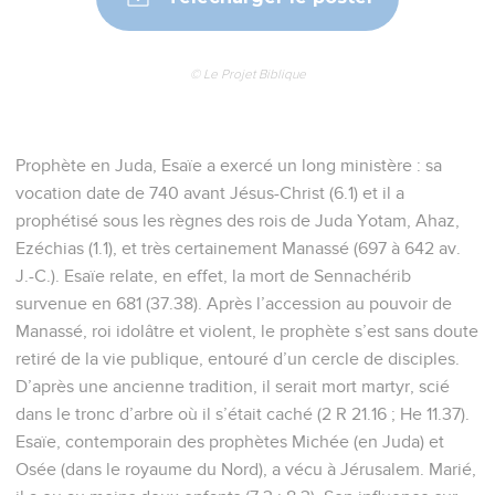
© Le Projet Biblique
Prophète en Juda, Esaïe a exercé un long ministère : sa
vocation date de 740 avant Jésus-Christ (6.1) et il a
prophétisé sous les règnes des rois de Juda Yotam, Ahaz,
Ezéchias (1.1), et très certainement Manassé (697 à 642 av.
J.-C.). Esaïe relate, en effet, la mort de Sennachérib
survenue en 681 (37.38). Après l’accession au pouvoir de
Manassé, roi idolâtre et violent, le prophète s’est sans doute
retiré de la vie publique, entouré d’un cercle de disciples.
D’après une ancienne tradition, il serait mort martyr, scié
dans le tronc d’arbre où il s’était caché (2 R 21.16 ; He 11.37).
Esaïe, contemporain des prophètes Michée (en Juda) et
Osée (dans le royaume du Nord), a vécu à Jérusalem. Marié,