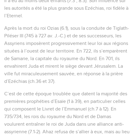
il a eu au moins deux enfants (7.3 ; 8.3). Son influence sur
les autorités a été la plus grande sous Ezéchias, roi fidèle à
l’Eternel.
Après la mort du roi Ozias (6.1), sous la conduite de Tiglath-
Piléser III (745 à 727 av. J.-C.) et de ses successeurs, les
Assyriens imposèrent progressivement leur loi aux régions
situées à l’ouest de leur territoire. En 722, ils s’emparèrent
de Samarie, la capitale du royaume du Nord. En 701, ils
envahirent Juda et mirent le siège devant Jérusalem. La
ville fut miraculeusement sauvée, en réponse à la prière
d’Ezéchias (ch.36 et 37).
C’est de cette époque troublée que datent la majorité des
premières prophéties d’Esaïe (1 à 39), en particulier celles
qui composent le Livret de l’Emmanuel (ch.7 à 12). En
735/734, les rois du royaume du Nord et de Damas
voulurent entraîner le roi de Juda dans une alliance anti-
assyrienne (7.1-2). Ahaz refusa de s’allier à eux, mais au lieu