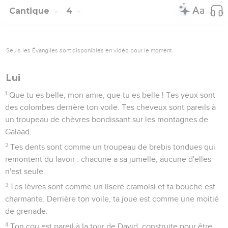
Cantique
4
Seuls les Évangiles sont disponibles en vidéo pour le moment.
Lui
1
Que tu es belle, mon amie, que tu es belle ! Tes yeux sont
des colombes derrière ton voile. Tes cheveux sont pareils à
un troupeau de chèvres bondissant sur les montagnes de
Galaad.
2
Tes dents sont comme un troupeau de brebis tondues qui
remontent du lavoir : chacune a sa jumelle, aucune d'elles
n'est seule.
3
Tes lèvres sont comme un liseré cramoisi et ta bouche est
charmante. Derrière ton voile, ta joue est comme une moitié
de grenade.
4
Ton cou est pareil à la tour de David, construite pour être