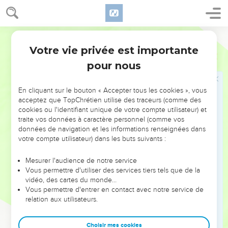
charmant avec des colliers.
Les bergers
Segond 21
11
Nous te ferons des bijoux en or avec des points en argent.
Votre vie privée est importante
Cantique
1
pour nous
Elle
12
En cliquant sur le bouton « Accepter tous les cookies », vous
Tandis que le roi est dans son entourage, mon nard diffuse
acceptez que TopChrétien utilise des traceurs (comme des
son parfum.
cookies ou l'identifiant unique de votre compte utilisateur) et
13
Mon bien-aimé est pour moi un bouquet de myrrhe. Il
traite vos données à caractère personnel (comme vos
données de navigation et les informations renseignées dans
passera la nuit entre mes seins.
votre compte utilisateur) dans les buts suivants :
14
Mon bien-aimé est pour moi une grappe de henné des
vignes d'En-Guédi.
Mesurer l'audience de notre service
Vous permettre d'utiliser des services tiers tels que de la
vidéo, des cartes du monde…
Lui
Vous permettre d'entrer en contact avec notre service de
relation aux utilisateurs.
15
Que tu es belle, mon amie, que tu es belle ! Tes yeux sont
des colombes.
Choisir mes cookies