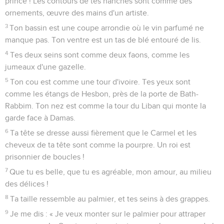
prince ! Les contours de tes hanches sont comme des
ornements, œuvre des mains d'un artiste.
3
Ton bassin est une coupe arrondie où le vin parfumé ne
manque pas. Ton ventre est un tas de blé entouré de lis.
4
Tes deux seins sont comme deux faons, comme les
jumeaux d'une gazelle.
5
Ton cou est comme une tour d'ivoire. Tes yeux sont
comme les étangs de Hesbon, près de la porte de Bath-
Rabbim. Ton nez est comme la tour du Liban qui monte la
garde face à Damas.
6
Ta tête se dresse aussi fièrement que le Carmel et les
cheveux de ta tête sont comme la pourpre. Un roi est
prisonnier de boucles !
7
Que tu es belle, que tu es agréable, mon amour, au milieu
des délices !
8
Ta taille ressemble au palmier, et tes seins à des grappes.
9
Je me dis : « Je veux monter sur le palmier pour attraper