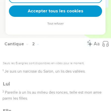
Elle
Accepter tous les cookies
16
Que tu es beau, mon bien-aimé, que tu es agréable ! Notre
lit, c'est la verdure.
Tout refuser
17
Les solives de nos maisons sont des cèdres, nos lambris
sont des cyprès.
Cantique
2
Seuls les Évangiles sont disponibles en vidéo pour le moment.
1
Je suis un narcisse du Saron, un lis des vallées.
Lui
2
Pareille à un lis au milieu des ronces, telle est mon amie
parmi les filles.
Elle