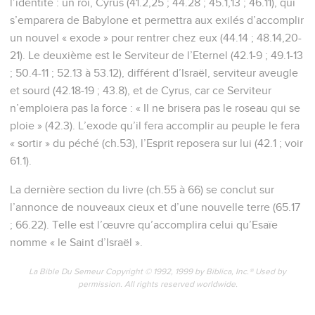
l’identité : un roi, Cyrus (41.2,25 ; 44.28 ; 45.1,13 ; 46.11), qui
s’emparera de Babylone et permettra aux exilés d’accomplir
un nouvel « exode » pour rentrer chez eux (44.14 ; 48.14,20-
21). Le deuxième est le Serviteur de l’Eternel (42.1-9 ; 49.1-13
; 50.4-11 ; 52.13 à 53.12), différent d’Israël, serviteur aveugle
et sourd (42.18-19 ; 43.8), et de Cyrus, car ce Serviteur
n’emploiera pas la force : « Il ne brisera pas le roseau qui se
ploie » (42.3). L’exode qu’il fera accomplir au peuple le fera
« sortir » du péché (ch.53), l’Esprit reposera sur lui (42.1 ; voir
61.1).
La dernière section du livre (ch.55 à 66) se conclut sur
l’annonce de nouveaux cieux et d’une nouvelle terre (65.17
; 66.22). Telle est l’œuvre qu’accomplira celui qu’Esaïe
nomme « le Saint d’Israël ».
La Bible Du Semeur Copyright © 1992, 1999 by Biblica, Inc.® Used by
permission. All rights reserved worldwide.