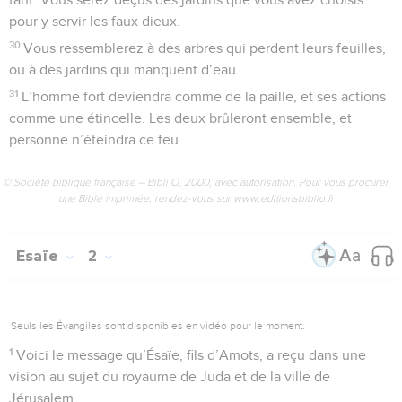
pour y servir les faux dieux.
30
Vous ressemblerez à des arbres qui perdent leurs feuilles,
ou à des jardins qui manquent d’eau.
31
L’homme fort deviendra comme de la paille, et ses actions
comme une étincelle. Les deux brûleront ensemble, et
personne n’éteindra ce feu.
© Société biblique française – Bibli’O, 2000, avec autorisation. Pour vous procurer
une Bible imprimée, rendez-vous sur www.editionsbiblio.fr
Esaïe
2
Seuls les Évangiles sont disponibles en vidéo pour le moment.
1
Voici le message qu’Ésaïe, fils d’Amots, a reçu dans une
vision au sujet du royaume de Juda et de la ville de
Jérusalem.