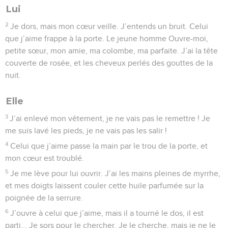
Lui
2
Je dors, mais mon cœur veille. J’entends un bruit. Celui
que j’aime frappe à la porte. Le jeune homme Ouvre-moi,
petite sœur, mon amie, ma colombe, ma parfaite. J’ai la tête
couverte de rosée, et les cheveux perlés des gouttes de la
nuit.
Elle
3
J’ai enlevé mon vêtement, je ne vais pas le remettre ! Je
me suis lavé les pieds, je ne vais pas les salir !
4
Celui que j’aime passe la main par le trou de la porte, et
mon cœur est troublé.
5
Je me lève pour lui ouvrir. J’ai les mains pleines de myrrhe,
et mes doigts laissent couler cette huile parfumée sur la
poignée de la serrure.
6
J’ouvre à celui que j’aime, mais il a tourné le dos, il est
parti... Je sors pour le chercher. Je le cherche, mais je ne le