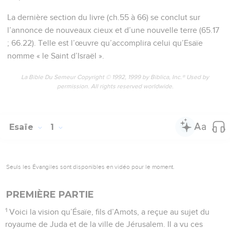
La dernière section du livre (ch.55 à 66) se conclut sur
l’annonce de nouveaux cieux et d’une nouvelle terre (65.17
; 66.22). Telle est l’œuvre qu’accomplira celui qu’Esaïe
nomme « le Saint d’Israël ».
La Bible Du Semeur Copyright © 1992, 1999 by Biblica, Inc.® Used by
permission. All rights reserved worldwide.
Esaïe
1
Seuls les Évangiles sont disponibles en vidéo pour le moment.
PREMIÈRE PARTIE
1
Voici la vision qu’Ésaïe, fils d’Amots, a reçue au sujet du
royaume de Juda et de la ville de Jérusalem. Il a vu ces