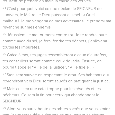
refusent de prendre en main la cause des veuves.
24
C’est pourquoi, voici ce que déclare le SEIGNEUR de
l’univers, le Maître, le Dieu puissant d’Israël : « Quel
malheur ! Je me vengerai de mes adversaires, je prendrai ma
revanche sur mes ennemis !
25
Jérusalem, je me tournerai contre toi. Je te rendrai pure
comme avec du sel, je ferai fondre tes déchets, j’enlèverai
toutes tes impuretés.
26
Grâce à moi, tes juges ressembleront à ceux d’autrefois,
tes conseillers seront comme ceux de jadis. Ensuite, on
pourra t’appeler “Ville de la justice”, “Ville fidèle”. »
27
Sion sera sauvée en respectant le droit. Ses habitants qui
reviendront vers Dieu seront sauvés en pratiquant la justice.
28
Mais ce sera une catastrophe pour les révoltés et les
pécheurs. Ce sera la fin pour ceux qui abandonnent le
SEIGNEUR.
29
Alors vous aurez honte des arbres sacrés que vous aimiez
tant. Vous serez déçus des jardins que vous avez choisis