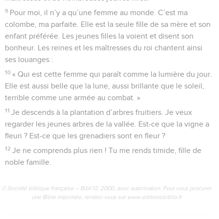
9
Pour moi, il n’y a qu’une femme au monde. C’est ma
colombe, ma parfaite. Elle est la seule fille de sa mère et son
enfant préférée. Les jeunes filles la voient et disent son
bonheur. Les reines et les maîtresses du roi chantent ainsi
ses louanges :
10
« Qui est cette femme qui paraît comme la lumière du jour.
Elle est aussi belle que la lune, aussi brillante que le soleil,
terrible comme une armée au combat. »
11
Je descends à la plantation d’arbres fruitiers. Je veux
regarder les jeunes arbres de la vallée. Est-ce que la vigne a
fleuri ? Est-ce que les grenadiers sont en fleur ?
12
Je ne comprends plus rien ! Tu me rends timide, fille de
noble famille.
© Société biblique française – Bibli’O, 2000, avec autorisation. Pour vous procurer
une Bible imprimée, rendez-vous sur www.editionsbiblio.fr