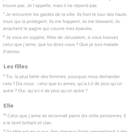
trouve pas. Je l’appelle, mais il ne répond pas.
7
Je rencontre les gardes de la ville. Ils font le tour des hauts
murs qui la protègent. Ils me frappent, ils me blessent, ils
arrachent le pagne qui couvre mes épaules.
8
Je vous en supplie, filles de Jérusalem, si vous trouvez
celui que j’aime, que lui direz-vous ? Que je suis malade
d’amour.
Les filles
9
Toi, la plus belle des femmes, pourquoi nous demander
cela ? Dis-nous : celui que tu aimes, qu’a-t-il de plus qu’un
autre ? Oui, qu’a-t-il de plus qu’un autre ?
Elle
10
Celui que j’aime se reconnaît parmi dix mille personnes. Il
a le teint brillant et clair.
11
Sa tête est en or pur. Ses cheveux frisés ressemblent à des