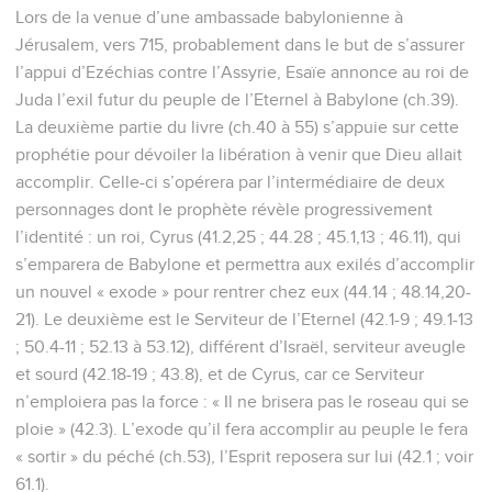
Lors de la venue d’une ambassade babylonienne à
Jérusalem, vers 715, probablement dans le but de s’assurer
l’appui d’Ezéchias contre l’Assyrie, Esaïe annonce au roi de
Juda l’exil futur du peuple de l’Eternel à Babylone (ch.39).
La deuxième partie du livre (ch.40 à 55) s’appuie sur cette
prophétie pour dévoiler la libération à venir que Dieu allait
accomplir. Celle-ci s’opérera par l’intermédiaire de deux
personnages dont le prophète révèle progressivement
l’identité : un roi, Cyrus (41.2,25 ; 44.28 ; 45.1,13 ; 46.11), qui
s’emparera de Babylone et permettra aux exilés d’accomplir
un nouvel « exode » pour rentrer chez eux (44.14 ; 48.14,20-
21). Le deuxième est le Serviteur de l’Eternel (42.1-9 ; 49.1-13
; 50.4-11 ; 52.13 à 53.12), différent d’Israël, serviteur aveugle
et sourd (42.18-19 ; 43.8), et de Cyrus, car ce Serviteur
n’emploiera pas la force : « Il ne brisera pas le roseau qui se
ploie » (42.3). L’exode qu’il fera accomplir au peuple le fera
« sortir » du péché (ch.53), l’Esprit reposera sur lui (42.1 ; voir
61.1).