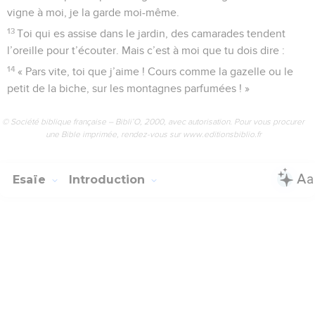
vigne à moi, je la garde moi-même.
13
Toi qui es assise dans le jardin, des camarades tendent
l’oreille pour t’écouter. Mais c’est à moi que tu dois dire :
14
« Pars vite, toi que j’aime ! Cours comme la gazelle ou le
petit de la biche, sur les montagnes parfumées ! »
© Société biblique française – Bibli’O, 2000, avec autorisation. Pour vous procurer
une Bible imprimée, rendez-vous sur www.editionsbiblio.fr
Esaïe
Introduction