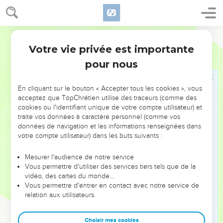
tes parfums est plus agréable que tous les parfums précieux.
11
Ton baiser a la douceur du miel. Du miel et du lait se
Parole de Vie
cachent sous ta langue. Tes vêtements ont l’odeur des forêts
Votre vie privée est importante
du Liban.
Cantique
4
pour nous
12
Tu es mon jardin privé, petite sœur, ma fiancée, la source
qui m’appartient, ma fontaine réservée.
En cliquant sur le bouton « Accepter tous les cookies », vous
13
Tu as la fraîcheur d’une plantation de paradis, peuplée de
acceptez que TopChrétien utilise des traceurs (comme des
grenadiers aux fruits délicieux. Là poussent des plantes de
cookies ou l'identifiant unique de votre compte utilisateur) et
bonne odeur : le henné et le nard,
traite vos données à caractère personnel (comme vos
données de navigation et les informations renseignées dans
14
le safran, le laurier et la cannelle, tous les arbres à encens,
votre compte utilisateur) dans les buts suivants :
la myrrhe et l’aloès avec les parfums les plus délicats.
15
Oui, tu es une fontaine au milieu des jardins, une source
Mesurer l'audience de notre service
Vous permettre d'utiliser des services tiers tels que de la
d’eau pure qui coule des montagnes du Liban.
vidéo, des cartes du monde…
Vous permettre d'entrer en contact avec notre service de
Elle
relation aux utilisateurs.
16
Réveille-toi, vent du Nord ! Viens vite, vent du Sud !
Choisir mes cookies
Soufflez sur mon jardin, qu’il répande ses bonnes odeurs !