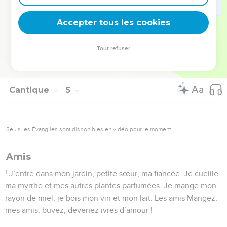
Toi que j’aime, entre dans ton jardin et mange ses fruits
Accepter tous les cookies
délicieux !
© Société biblique française – Bibli’O, 2000, avec autorisation. Pour vous procurer
Tout refuser
une Bible imprimée, rendez-vous sur www.editionsbiblio.fr
Cantique
5
Seuls les Évangiles sont disponibles en vidéo pour le moment.
Amis
1
J’entre dans mon jardin, petite sœur, ma fiancée. Je cueille
ma myrrhe et mes autres plantes parfumées. Je mange mon
rayon de miel, je bois mon vin et mon lait. Les amis Mangez,
mes amis, buvez, devenez ivres d’amour !