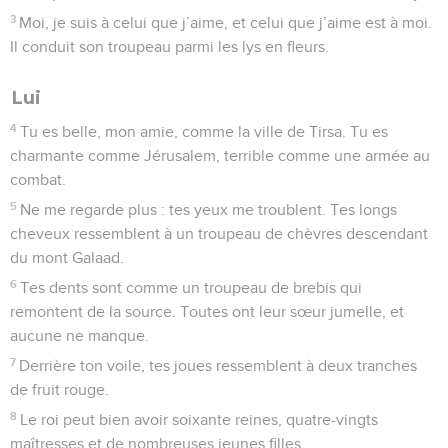
3
Moi, je suis à celui que j’aime, et celui que j’aime est à moi.
Il conduit son troupeau parmi les lys en fleurs.
Lui
4
Tu es belle, mon amie, comme la ville de Tirsa. Tu es
charmante comme Jérusalem, terrible comme une armée au
combat.
5
Ne me regarde plus : tes yeux me troublent. Tes longs
cheveux ressemblent à un troupeau de chèvres descendant
du mont Galaad.
6
Tes dents sont comme un troupeau de brebis qui
remontent de la source. Toutes ont leur sœur jumelle, et
aucune ne manque.
7
Derrière ton voile, tes joues ressemblent à deux tranches
de fruit rouge.
8
Le roi peut bien avoir soixante reines, quatre-vingts
maîtresses et de nombreuses jeunes filles.