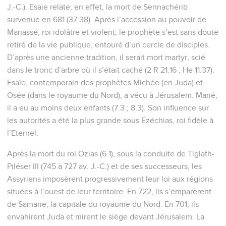
J.-C.). Esaïe relate, en effet, la mort de Sennachérib
survenue en 681 (37.38). Après l’accession au pouvoir de
Manassé, roi idolâtre et violent, le prophète s’est sans doute
retiré de la vie publique, entouré d’un cercle de disciples.
D’après une ancienne tradition, il serait mort martyr, scié
dans le tronc d’arbre où il s’était caché (2 R 21.16 ; He 11.37).
Esaïe, contemporain des prophètes Michée (en Juda) et
Osée (dans le royaume du Nord), a vécu à Jérusalem. Marié,
il a eu au moins deux enfants (7.3 ; 8.3). Son influence sur
les autorités a été la plus grande sous Ezéchias, roi fidèle à
l’Eternel.
Après la mort du roi Ozias (6.1), sous la conduite de Tiglath-
Piléser III (745 à 727 av. J.-C.) et de ses successeurs, les
Assyriens imposèrent progressivement leur loi aux régions
situées à l’ouest de leur territoire. En 722, ils s’emparèrent
de Samarie, la capitale du royaume du Nord. En 701, ils
envahirent Juda et mirent le siège devant Jérusalem. La