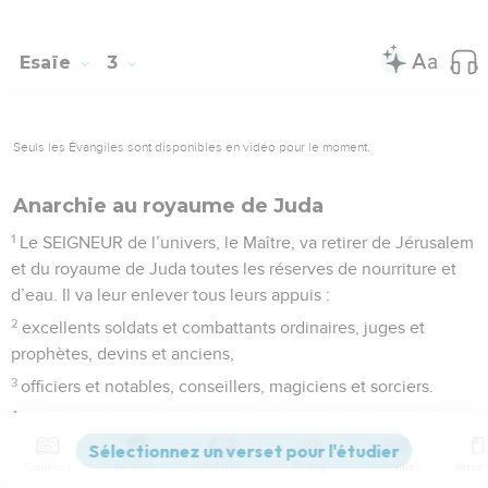
Esaïe
3
Seuls les Évangiles sont disponibles en vidéo pour le moment.
Anarchie au royaume de Juda
1
Le SEIGNEUR de l’univers, le Maître, va retirer de Jérusalem
et du royaume de Juda toutes les réserves de nourriture et
d’eau. Il va leur enlever tous leurs appuis :
2
excellents soldats et combattants ordinaires, juges et
prophètes, devins et anciens,
3
officiers et notables, conseillers, magiciens et sorciers.
4
Le SEIGNEUR dit : « Je leur donnerai pour chefs des petits
garçons, qui les dirigeront selon leurs caprices. »
Contenus
Versions
Commentaires
Strong
Dictionnaire
5
Les gens agiront avec violence les uns envers les autres,