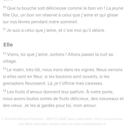
10
Que ta bouche soit délicieuse comme le bon vin ! La jeune
fille Oui, un bon vin réservé à celui que j’aime et qui glisse
sur nos lèvres pendant notre sommeil.
11
Je suis à celui que j’aime, et c’est moi qu’il désire.
Elle
12
Viens, toi que j’aime, sortons ! Allons passer la nuit au
village.
13
Le matin, très tôt, nous irons dans les vignes. Nous verrons
si elles sont en fleur, si les boutons sont ouverts, si les
grenadiers fleurissent. Là, je t’offrirai mes caresses.
14
Les fruits d’amour donnent leur parfum. À notre porte,
nous avons toutes sortes de fruits délicieux, des nouveaux et
des vieux. Je les ai gardés pour toi, mon amour.
© Société biblique française – Bibli’O, 2000, avec autorisation. Pour vous procurer
une Bible imprimée, rendez-vous sur www.editionsbiblio.fr