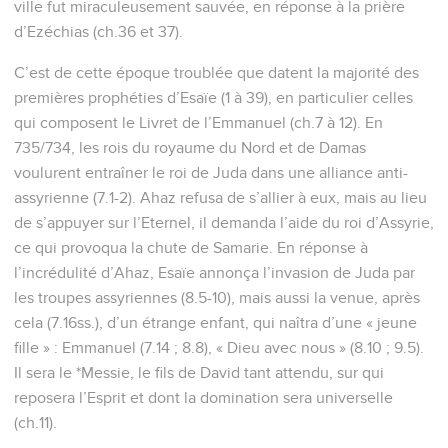
ville fut miraculeusement sauvée, en réponse à la prière
d’Ezéchias (ch.36 et 37).
C’est de cette époque troublée que datent la majorité des
premières prophéties d’Esaïe (1 à 39), en particulier celles
qui composent le Livret de l’Emmanuel (ch.7 à 12). En
735/734, les rois du royaume du Nord et de Damas
voulurent entraîner le roi de Juda dans une alliance anti-
assyrienne (7.1-2). Ahaz refusa de s’allier à eux, mais au lieu
de s’appuyer sur l’Eternel, il demanda l’aide du roi d’Assyrie,
ce qui provoqua la chute de Samarie. En réponse à
l’incrédulité d’Ahaz, Esaïe annonça l’invasion de Juda par
les troupes assyriennes (8.5-10), mais aussi la venue, après
cela (7.16ss.), d’un étrange enfant, qui naîtra d’une « jeune
fille » : Emmanuel (7.14 ; 8.8), « Dieu avec nous » (8.10 ; 9.5).
Il sera le *Messie, le fils de David tant attendu, sur qui
reposera l’Esprit et dont la domination sera universelle
(ch.11).