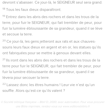
devront s’abaisser. Ce jour-là, le SEIGNEUR seul sera grand.
18
Tous les faux dieux disparaîtront.
19
Entrez dans les abris des rochers et dans les trous de la
terre, pour fuir le SEIGNEUR, qui fait trembler de peur, pour
fuir la lumière éblouissante de sa grandeur, quand il se lève
et secoue la terre.
20
Ce jour-là, les gens jetteront aux rats et aux chauves-
souris leurs faux dieux en argent et en or, les statues qu’ils
ont fabriquées pour se mettre à genoux devant elles.
21
Ils iront dans les abris des rochers et dans les trous de la
terre pour fuir le SEIGNEUR, qui fait trembler de peur, pour
fuir la lumière éblouissante de sa grandeur, quand il se
lèvera pour secouer la terre.
22
Laissez donc les êtres humains ! Leur vie n’est qu’un
souffle. Alors qu’est-ce qu’ils valent ?
© Société biblique française – Bibli’O, 2000, avec autorisation. Pour vous procurer
une Bible imprimée, rendez-vous sur www.editionsbiblio.fr