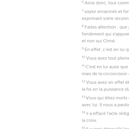
6
Ainsi donc, tout comm
7
soyez enracinés et fon
exprimant votre reconn
8
Faites attention : qu
fondement qui s'appuien
et non sur Christ.
9
En effet, c’est en lui 
10
Vous avez tout pleine
11
C'est en lui aussi que
mais de la circoncision
12
Vous avez en effet ét
la foi en la puissance du
13
Vous qui étiez morts e
avec lui. Il nous a pard
14
il a effacé l'acte réd
la croix.
15
Il a ainsi dépouillé 