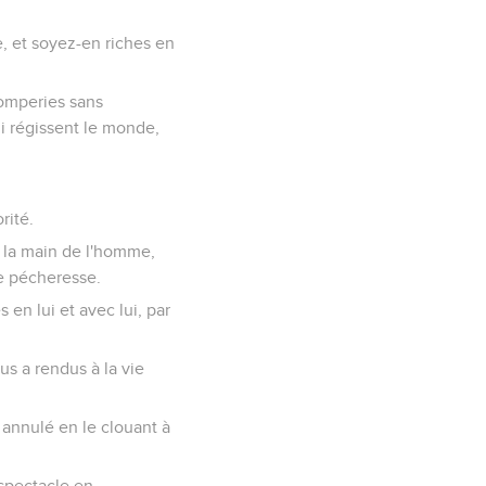
e, et soyez-en riches en
romperies sans
i régissent le monde,
rité.
ar la main de l'homme,
re pécheresse.
 en lui et avec lui, par
us a rendus à la vie
a annulé en le clouant à
 spectacle en