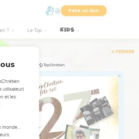
 prison par Paul en
Faire un don
 mais l’un de ses
ien ?
Le Top
 chrétiens, des gens
 la Bonne Nouvelle. Il
osophique (2.8)
nges, *circoncision)
nous
seul intermédiaire
 légalisme. Ses
opChrétien
utilisateur)
nt la personne et
n et les
ancement de l’Evangile
:
 (2.6-19) : c’est dans
mettaient aux
 du monde…
eurs.