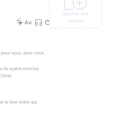
.
Ajouter une
Ajouter une
Ajouter une
Ajouter une
Ajouter une
colonne
colonne
colonne
colonne
colonne
s pour vous, pour ceux
’ils soient enrichis
Christ.
oie le bon ordre qui