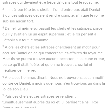
satrapes qui devaient être (répartis) dans tout le royaume.
3
Il mit à leur tête trois chefs – l’un d’entre eux était Daniel –
à qui ces satrapes devaient rendre compte, afin que le roi ne
subisse aucun tort.
4
Daniel lui-même surpassait les chefs et les satrapes, parce
qu’il y avait en lui un esprit supérieur ; et le roi pensait à
l’établir sur tout le royaume.
5
Alors les chefs et les satrapes cherchèrent un motif pour
accuser Daniel en ce qui concernait les affaires du royaume.
Mais ils ne purent trouver aucune occasion, ni aucune erreur,
parce qu’il était fidèle, et qu’on ne trouvait chez lui ni
négligence, ni erreur.
6
Alors ces hommes dirent : Nous ne trouverons aucun motif
contre ce Daniel, à moins que nous n’en trouvions un dans la
loi de son Dieu.
7
Puis ces chefs et ces satrapes se rendirent
tumultueusement auprès du roi et lui parlèrent ainsi : Roi
Darius, vis à jamais !