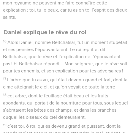
mon royaume ne peuvent me faire connaître cette
explication ; toi, tu le peux, car tu as en toi l’esprit des dieux
saints.
Daniel explique le rêve du roi
16
Alors Daniel, nommé Beltchatsar, fut un moment stupéfait,
et ses pensées l’épouvantaient. Le roi reprit et dit :
Beltchatsar, que le rêve et l’explication ne t’épouvantent
pas ! Et Beltchatsar répondit : Mon seigneur, que le rêve soit
pour tes ennemis, et son explication pour tes adversaires !
17
L’arbre que tu as vu, qui était devenu grand et fort, dont la
cime atteignait le ciel, et qu’on voyait de toute la terre ;
18
cet arbre, dont le feuillage était beau et les fruits
abondants, qui portait de la nourriture pour tous, sous lequel
s’abritaient les bêtes des champs, et dans les branches
duquel les oiseaux du ciel demeuraient,
19
c’est toi, ô roi, qui es devenu grand et puissant, dont la