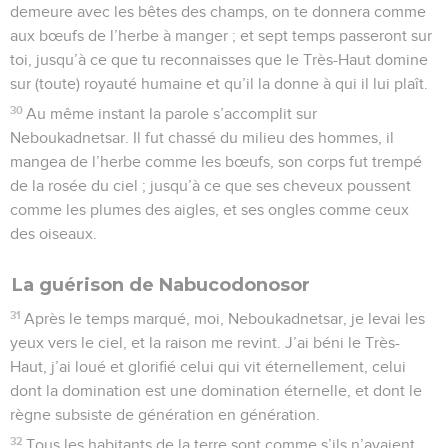
demeure avec les bêtes des champs, on te donnera comme
aux bœufs de l’herbe à manger ; et sept temps passeront sur
toi, jusqu’à ce que tu reconnaisses que le Très-Haut domine
sur (toute) royauté humaine et qu’il la donne à qui il lui plaît.
30
Au même instant la parole s’accomplit sur
Neboukadnetsar. Il fut chassé du milieu des hommes, il
mangea de l’herbe comme les bœufs, son corps fut trempé
de la rosée du ciel ; jusqu’à ce que ses cheveux poussent
comme les plumes des aigles, et ses ongles comme ceux
des oiseaux.
La guérison de Nabucodonosor
31
Après le temps marqué, moi, Neboukadnetsar, je levai les
yeux vers le ciel, et la raison me revint. J’ai béni le Très-
Haut, j’ai loué et glorifié celui qui vit éternellement, celui
dont la domination est une domination éternelle, et dont le
règne subsiste de génération en génération.
32
Tous les habitants de la terre sont comme s’ils n’avaient