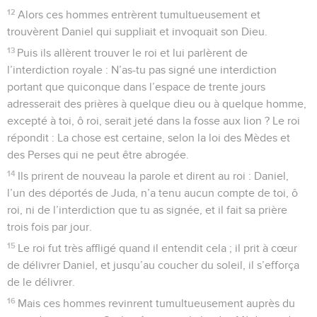
12
Alors ces hommes entrèrent tumultueusement et
trouvèrent Daniel qui suppliait et invoquait son Dieu.
13
Puis ils allèrent trouver le roi et lui parlèrent de
l’interdiction royale : N’as-tu pas signé une interdiction
portant que quiconque dans l’espace de trente jours
adresserait des prières à quelque dieu ou à quelque homme,
excepté à toi, ô roi, serait jeté dans la fosse aux lion ? Le roi
répondit : La chose est certaine, selon la loi des Mèdes et
des Perses qui ne peut être abrogée.
14
Ils prirent de nouveau la parole et dirent au roi : Daniel,
l’un des déportés de Juda, n’a tenu aucun compte de toi, ô
roi, ni de l’interdiction que tu as signée, et il fait sa prière
trois fois par jour.
15
Le roi fut très affligé quand il entendit cela ; il prit à cœur
de délivrer Daniel, et jusqu’au coucher du soleil, il s’efforça
de le délivrer.
16
Mais ces hommes revinrent tumultueusement auprès du