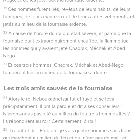
21
Ces hommes furent liés, revêtus de leurs habits, de leurs
tuniques, de leurs manteaux et de leurs autres vêtements, et
jetés au milieu de la fournaise ardente.
22
A cause de l’ordre du roi qui était sévère, et parce que la
fournaise était extraordinairement chauffée, la flamme tua
les hommes qui y avaient jeté Chadrak, Méchak et Abed-
Nego.
23
Et ces trois hommes, Chadrak, Méchak et Abed-Nego
tombèrent liés au milieu de la fournaise ardente.
Les trois amis sauvés de la fournaise
24
Alors le roi Neboukadnetsar fut effrayé et se leva
précipitamment. Il prit la parole et dit à ses conseillers :
N’avons-nous pas jeté au milieu du feu trois hommes liés ?
Ils répondirent au roi : Certainement, ô roi !
25
Il reprit et dit : Eh bien ! je vois quatre hommes sans liens,
qui marchent au milieu du feu et qui n’ont pas de mal ; et