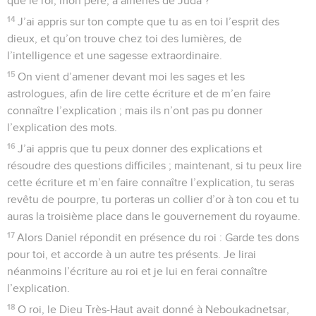
que le roi, mon père, a amenés de Juda ?
14
J’ai appris sur ton compte que tu as en toi l’esprit des
dieux, et qu’on trouve chez toi des lumières, de
l’intelligence et une sagesse extraordinaire.
15
On vient d’amener devant moi les sages et les
astrologues, afin de lire cette écriture et de m’en faire
connaître l’explication ; mais ils n’ont pas pu donner
l’explication des mots.
16
J’ai appris que tu peux donner des explications et
résoudre des questions difficiles ; maintenant, si tu peux lire
cette écriture et m’en faire connaître l’explication, tu seras
revêtu de pourpre, tu porteras un collier d’or à ton cou et tu
auras la troisième place dans le gouvernement du royaume.
17
Alors Daniel répondit en présence du roi : Garde tes dons
pour toi, et accorde à un autre tes présents. Je lirai
néanmoins l’écriture au roi et je lui en ferai connaître
l’explication.
18
O roi, le Dieu Très-Haut avait donné à Neboukadnetsar,