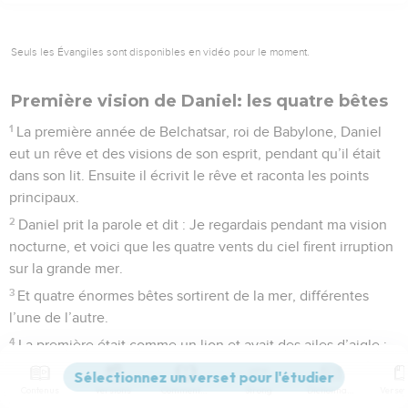
Seuls les Évangiles sont disponibles en vidéo pour le moment.
Première vision de Daniel: les quatre bêtes
1
La première année de Belchatsar, roi de Babylone, Daniel
eut un rêve et des visions de son esprit, pendant qu’il était
dans son lit. Ensuite il écrivit le rêve et raconta les points
principaux.
2
Daniel prit la parole et dit : Je regardais pendant ma vision
nocturne, et voici que les quatre vents du ciel firent irruption
sur la grande mer.
3
Et quatre énormes bêtes sortirent de la mer, différentes
l’une de l’autre.
4
La première était comme un lion et avait des ailes d’aigle ;
je regardais, tandis que ses ailes étaient arrachées ; elle fut
enlevée de terre et mise debout sur ses pieds comme un
Contenus
Versions
Commentaires
Strong
Dictionnaire