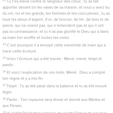
23
Tu t’es élevé contre le Seigneur des cieux ; tu as fait
apporter devant toi les vases de sa maison, et vous y avez bu
du vin, toi et tes grands, tes femmes et tes concubines ; tu as
loué les dieux d’argent, d’or, de bronze, de fer, de bois et de
pierre, qui ne voient pas, qui n’entendent pas et qui n’ont
pas la connaissance, et tu n’as pas glorifié le Dieu qui a dans
sa main ton souffle et toutes tes voies.
24
C’est pourquoi il a envoyé cette extrémité de main qui a
tracé cette écriture.
25
Voici l’écriture qui a été tracée : Mené, mené, téqel et
parsîn.
26
Et voici l’explication de ces mots. Mené : Dieu a compté
ton règne et y a mis fin.
27
Téqel : Tu as été pesé dans la balance et tu as été trouvé
léger.
28
Parsîn : Ton royaume sera divisé et donné aux Mèdes et
aux Perses.
29