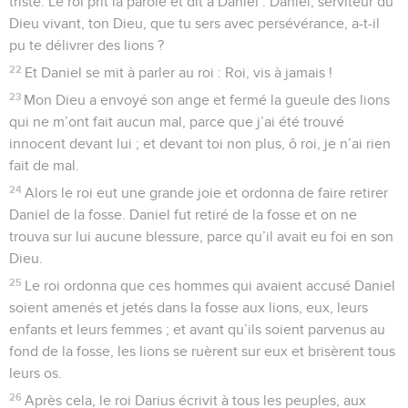
triste. Le roi prit la parole et dit à Daniel : Daniel, serviteur du
Dieu vivant, ton Dieu, que tu sers avec persévérance, a-t-il
pu te délivrer des lions ?
22
Et Daniel se mit à parler au roi : Roi, vis à jamais !
23
Mon Dieu a envoyé son ange et fermé la gueule des lions
qui ne m’ont fait aucun mal, parce que j’ai été trouvé
innocent devant lui ; et devant toi non plus, ô roi, je n’ai rien
fait de mal.
24
Alors le roi eut une grande joie et ordonna de faire retirer
Daniel de la fosse. Daniel fut retiré de la fosse et on ne
trouva sur lui aucune blessure, parce qu’il avait eu foi en son
Dieu.
25
Le roi ordonna que ces hommes qui avaient accusé Daniel
soient amenés et jetés dans la fosse aux lions, eux, leurs
enfants et leurs femmes ; et avant qu’ils soient parvenus au
fond de la fosse, les lions se ruèrent sur eux et brisèrent tous
leurs os.
26
Après cela, le roi Darius écrivit à tous les peuples, aux