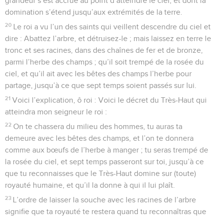
grandeur s’est accrue au point d’atteindre le ciel, et dont la
domination s’étend jusqu’aux extrémités de la terre.
20
Le roi a vu l’un des saints qui veillent descendre du ciel et
dire : Abattez l’arbre, et détruisez-le ; mais laissez en terre le
tronc et ses racines, dans des chaînes de fer et de bronze,
parmi l’herbe des champs ; qu’il soit trempé de la rosée du
ciel, et qu’il ait avec les bêtes des champs l’herbe pour
partage, jusqu’à ce que sept temps soient passés sur lui.
21
Voici l’explication, ô roi : Voici le décret du Très-Haut qui
atteindra mon seigneur le roi :
22
On te chassera du milieu des hommes, tu auras ta
demeure avec les bêtes des champs, et l’on te donnera
comme aux bœufs de l’herbe à manger ; tu seras trempé de
la rosée du ciel, et sept temps passeront sur toi, jusqu’à ce
que tu reconnaisses que le Très-Haut domine sur (toute)
royauté humaine, et qu’il la donne à qui il lui plaît.
23
L’ordre de laisser la souche avec les racines de l’arbre
signifie que ta royauté te restera quand tu reconnaîtras que