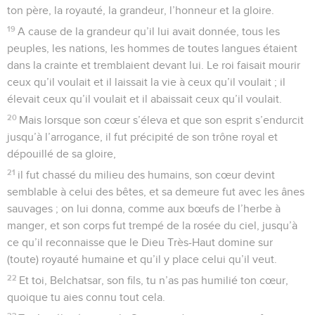
ton père, la royauté, la grandeur, l’honneur et la gloire.
19
A cause de la grandeur qu’il lui avait donnée, tous les
peuples, les nations, les hommes de toutes langues étaient
dans la crainte et tremblaient devant lui. Le roi faisait mourir
ceux qu’il voulait et il laissait la vie à ceux qu’il voulait ; il
élevait ceux qu’il voulait et il abaissait ceux qu’il voulait.
20
Mais lorsque son cœur s’éleva et que son esprit s’endurcit
jusqu’à l’arrogance, il fut précipité de son trône royal et
dépouillé de sa gloire,
21
il fut chassé du milieu des humains, son cœur devint
semblable à celui des bêtes, et sa demeure fut avec les ânes
sauvages ; on lui donna, comme aux bœufs de l’herbe à
manger, et son corps fut trempé de la rosée du ciel, jusqu’à
ce qu’il reconnaisse que le Dieu Très-Haut domine sur
(toute) royauté humaine et qu’il y place celui qu’il veut.
22
Et toi, Belchatsar, son fils, tu n’as pas humilié ton cœur,
quoique tu aies connu tout cela.