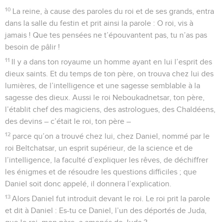
10
La reine, à cause des paroles du roi et de ses grands, entra
dans la salle du festin et prit ainsi la parole : O roi, vis à
jamais ! Que tes pensées ne t’épouvantent pas, tu n’as pas
besoin de pâlir !
11
Il y a dans ton royaume un homme ayant en lui l’esprit des
dieux saints. Et du temps de ton père, on trouva chez lui des
lumières, de l’intelligence et une sagesse semblable à la
sagesse des dieux. Aussi le roi Neboukadnetsar, ton père,
l’établit chef des magiciens, des astrologues, des Chaldéens,
des devins – c’était le roi, ton père –
12
parce qu’on a trouvé chez lui, chez Daniel, nommé par le
roi Beltchatsar, un esprit supérieur, de la science et de
l’intelligence, la faculté d’expliquer les rêves, de déchiffrer
les énigmes et de résoudre les questions difficiles ; que
Daniel soit donc appelé, il donnera l’explication.
13
Alors Daniel fut introduit devant le roi. Le roi prit la parole
et dit à Daniel : Es-tu ce Daniel, l’un des déportés de Juda,