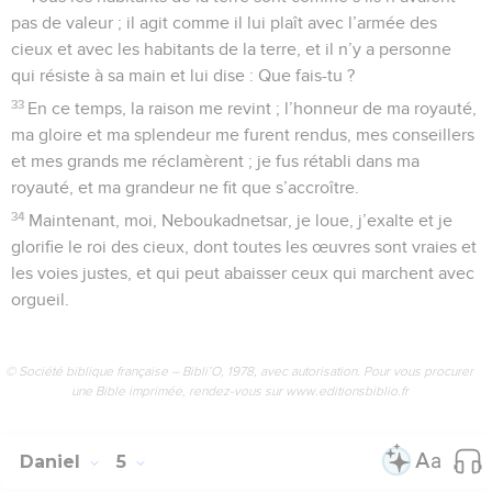
pas de valeur ; il agit comme il lui plaît avec l’armée des
cieux et avec les habitants de la terre, et il n’y a personne
qui résiste à sa main et lui dise : Que fais-tu ?
33
En ce temps, la raison me revint ; l’honneur de ma royauté,
ma gloire et ma splendeur me furent rendus, mes conseillers
et mes grands me réclamèrent ; je fus rétabli dans ma
royauté, et ma grandeur ne fit que s’accroître.
34
Maintenant, moi, Neboukadnetsar, je loue, j’exalte et je
glorifie le roi des cieux, dont toutes les œuvres sont vraies et
les voies justes, et qui peut abaisser ceux qui marchent avec
orgueil.
© Société biblique française – Bibli’O, 1978, avec autorisation. Pour vous procurer
une Bible imprimée, rendez-vous sur www.editionsbiblio.fr
Daniel
5