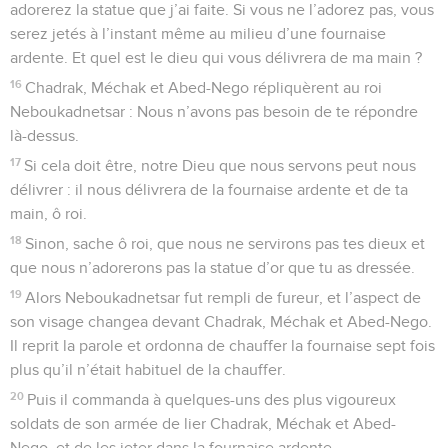
adorerez la statue que j’ai faite. Si vous ne l’adorez pas, vous
serez jetés à l’instant même au milieu d’une fournaise
ardente. Et quel est le dieu qui vous délivrera de ma main ?
16
Chadrak, Méchak et Abed-Nego répliquèrent au roi
Neboukadnetsar : Nous n’avons pas besoin de te répondre
là-dessus.
17
Si cela doit être, notre Dieu que nous servons peut nous
délivrer : il nous délivrera de la fournaise ardente et de ta
main, ô roi.
18
Sinon, sache ô roi, que nous ne servirons pas tes dieux et
que nous n’adorerons pas la statue d’or que tu as dressée.
19
Alors Neboukadnetsar fut rempli de fureur, et l’aspect de
son visage changea devant Chadrak, Méchak et Abed-Nego.
Il reprit la parole et ordonna de chauffer la fournaise sept fois
plus qu’il n’était habituel de la chauffer.
20
Puis il commanda à quelques-uns des plus vigoureux
soldats de son armée de lier Chadrak, Méchak et Abed-
Nego, et de les jeter dans la fournaise ardente.