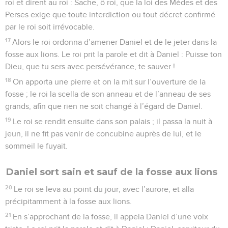
roi et dirent au roi : Sache, ô roi, que la loi des Mèdes et des
Perses exige que toute interdiction ou tout décret confirmé
par le roi soit irrévocable.
17
Alors le roi ordonna d’amener Daniel et de le jeter dans la
fosse aux lions. Le roi prit la parole et dit à Daniel : Puisse ton
Dieu, que tu sers avec persévérance, te sauver !
18
On apporta une pierre et on la mit sur l’ouverture de la
fosse ; le roi la scella de son anneau et de l’anneau de ses
grands, afin que rien ne soit changé à l’égard de Daniel.
19
Le roi se rendit ensuite dans son palais ; il passa la nuit à
jeun, il ne fit pas venir de concubine auprès de lui, et le
sommeil le fuyait.
Daniel sort sain et sauf de la fosse aux lions
20
Le roi se leva au point du jour, avec l’aurore, et alla
précipitamment à la fosse aux lions.
21
En s’approchant de la fosse, il appela Daniel d’une voix