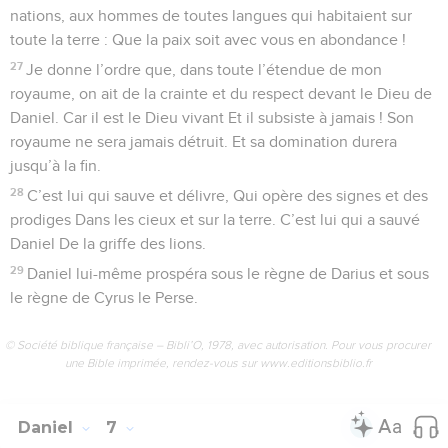
nations, aux hommes de toutes langues qui habitaient sur
toute la terre : Que la paix soit avec vous en abondance !
27
Je donne l’ordre que, dans toute l’étendue de mon
royaume, on ait de la crainte et du respect devant le Dieu de
Daniel. Car il est le Dieu vivant Et il subsiste à jamais ! Son
royaume ne sera jamais détruit. Et sa domination durera
jusqu’à la fin.
28
C’est lui qui sauve et délivre, Qui opère des signes et des
prodiges Dans les cieux et sur la terre. C’est lui qui a sauvé
Daniel De la griffe des lions.
29
Daniel lui-même prospéra sous le règne de Darius et sous
le règne de Cyrus le Perse.
© Société biblique française – Bibli’O, 1978, avec autorisation. Pour vous procurer
une Bible imprimée, rendez-vous sur www.editionsbiblio.fr
Daniel
7