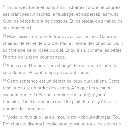
11
Il cria avec force et parla ainsi : Abattez l’arbre, et coupez
ses branches ; Arrachez le feuillage, et dispersez les fruits ;
Que les bêtes fuient de dessous, Et les oiseaux du milieu de
ses branches !
12
Mais laissez en terre le tronc avec ses racines, Dans des
chaînes de fer et de bronze, Parmi l’herbe des champs. Qu’il
soit trempé de la rosée du ciel, Et qu’il ait, comme les bêtes,
l’herbe de la terre pour partage.
13
Son cœur d’homme sera changé, Et un cœur de bête lui
sera donné ; Et sept temps passeront sur lui.
14
Cette sentence est un décret de ceux qui veillent, Cette
résolution est un ordre des saints, Afin que les vivants
sachent que le Très-Haut domine sur (toute) royauté
humaine, Qu’il la donne à qui il lui plaît, Et qu’il y élève le
dernier des hommes.
15
Voilà le rêve que j’ai eu, moi, le roi Neboukadnetsar. Toi,
Beltchatsar, dis-moi l’explication, puisque tous les sages de