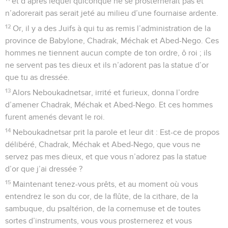
et d’après lequel quiconque ne se prosternerait pas et
n’adorerait pas serait jeté au milieu d’une fournaise ardente.
12
Or, il y a des Juifs à qui tu as remis l’administration de la
province de Babylone, Chadrak, Méchak et Abed-Nego. Ces
hommes ne tiennent aucun compte de ton ordre, ô roi ; ils
ne servent pas tes dieux et ils n’adorent pas la statue d’or
que tu as dressée.
13
Alors Neboukadnetsar, irrité et furieux, donna l’ordre
d’amener Chadrak, Méchak et Abed-Nego. Et ces hommes
furent amenés devant le roi.
14
Neboukadnetsar prit la parole et leur dit : Est-ce de propos
délibéré, Chadrak, Méchak et Abed-Nego, que vous ne
servez pas mes dieux, et que vous n’adorez pas la statue
d’or que j’ai dressée ?
15
Maintenant tenez-vous prêts, et au moment où vous
entendrez le son du cor, de la flûte, de la cithare, de la
sambuque, du psaltérion, de la cornemuse et de toutes
sortes d’instruments, vous vous prosternerez et vous