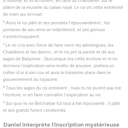
d’homme, et ils écrivirent, en face du chandelier, sur le
plâtre de la muraille du palais royal. Le roi vit cette extrémité
de main qui écrivait.
6
Alors le roi pâlit et ses pensées l’épouvantèrent ; les
jointures de ses reins se relâchèrent, et ses genoux
s’entrechoquaient.
7
Le roi cria avec force de faire venir les astrologues, les
Chaldéens et les devins ; et le roi prit la parole et dit aux
sages de Babylone : Quiconque lira cette écriture et m’en
donnera l’explication sera revêtu de pourpre, portera un
collier d’or à son cou et aura la troisième place dans le
gouvernement du royaume.
8
Tous les sages du roi entrèrent ; mais ils ne purent pas lire
l’écriture, ni en faire connaître l’explication au roi.
9
Sur quoi le roi Belchatsar fut tout à fait épouvanté ; il pâlit
et ses grands furent consternés.
Daniel interprète l'inscription mystérieuse