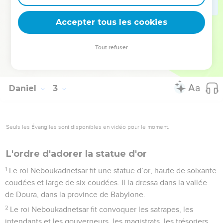
province de Babylone à Chadrak, Méchak et Abed-Nego. Et
Accepter tous les cookies
Daniel était à la cour du roi.
© Société biblique française – Bibli’O, 1978, avec autorisation. Pour vous procurer
Tout refuser
une Bible imprimée, rendez-vous sur www.editionsbiblio.fr
Daniel
3
Seuls les Évangiles sont disponibles en vidéo pour le moment.
L'ordre d'adorer la statue d'or
1
Le roi Neboukadnetsar fit une statue d’or, haute de soixante
coudées et large de six coudées. Il la dressa dans la vallée
de Doura, dans la province de Babylone.
2
Le roi Neboukadnetsar fit convoquer les satrapes, les
intendants et les gouverneurs, les magistrats, les trésoriers,