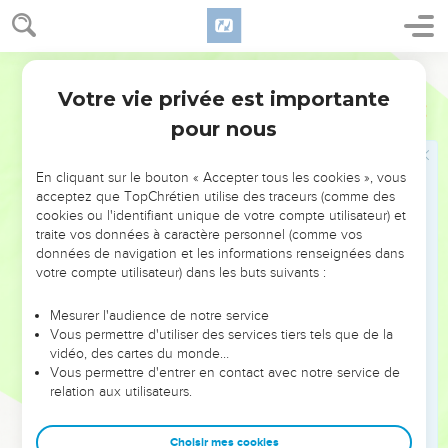
pulvérisera et anéantira tous ces royaumes-là, et lui-même
subsistera éternellement.
45
Ainsi, tu as vu la pierre se détacher de la montagne sans
Segond 1978 (Colombe)
le secours d’aucune main, et elle a pulvérisé le fer, le
Votre vie privée est importante
Daniel
2
bronze, l’argile, l’argent et l’or. Le grand Dieu a fait connaître
pour nous
au roi ce qui doit arriver dans la suite. Le rêve est véritable,
et son explication digne de confiance.
En cliquant sur le bouton « Accepter tous les cookies », vous
46
Alors le roi Neboukadnetsar tomba la face contre terre, se
acceptez que TopChrétien utilise des traceurs (comme des
prosterna devant Daniel et ordonna de lui offrir des sacrifices
cookies ou l'identifiant unique de votre compte utilisateur) et
traite vos données à caractère personnel (comme vos
et des parfums.
données de navigation et les informations renseignées dans
47
Le roi adressa la parole à Daniel et dit : En vérité, votre
votre compte utilisateur) dans les buts suivants :
Dieu est le Dieu des dieux et le Seigneur des rois, et il révèle
les mystères, puisque tu as pu découvrir ce mystère.
Mesurer l'audience de notre service
Vous permettre d'utiliser des services tiers tels que de la
48
Ensuite le roi éleva Daniel et lui fit de nombreux et riches
vidéo, des cartes du monde…
présents. Il lui donna le commandement de toute la province
Vous permettre d'entrer en contact avec notre service de
relation aux utilisateurs.
de Babylone et l’établit chef suprême de tous les sages de
Babylone.
Choisir mes cookies
49
Daniel pria le roi de remettre l’administration de la