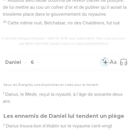
Aussitôt Belchatsar ordonna de revêtir Daniel de pourpre,
de lui mettre au cou un collier d’or et de publier qu’il aurait la
troisième place dans le gouvernement du royaume.
30
Cette même nuit, Belchatsar, roi des Chaldéens, fut tué.
© Société biblique française – Bibli’O, 1978, avec autorisation. Pour vous procurer
une Bible imprimée, rendez-vous sur www.editionsbiblio.fr
Daniel
6
Seuls les Évangiles sont disponibles en vidéo pour le moment.
1
Darius, le Mède, reçut la royauté, à l’âge de soixante-deux
ans.
Les ennemis de Daniel lui tendent un piège
2
Darius trouva bon d’établir sur le royaume cent-vingt