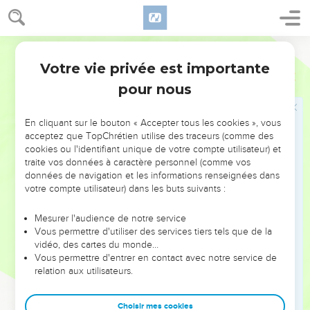
וַעֲצֻמִ֖ים מִכֶּֽם׃
24
כָּל־הַמָּק֗וֹם אֲשֶׁ֨ר תִּדְרֹ֧ךְ כַּֽף־רַגְלְכֶ֛ם בּ֖וֹ לָכֶ֣ם יִהְיֶ֑ה מִן־הַמִּדְבָּ֨ר
וְהַלְּבָנ֜וֹן מִן־הַנָּהָ֣ר נְהַר־פְּרָ֗ת וְעַד֙ הַיָּ֣ם הָֽאַחֲר֔וֹן יִהְיֶ֖ה גְּבֻלְכֶֽם׃
Hébreu / Grec - Texte original
25
לֹא־יִתְיַצֵּ֥ב אִ֖ישׁ בִּפְנֵיכֶ֑ם פַּחְדְּכֶ֨ם וּמֽוֹרַאֲכֶ֜ם יִתֵּ֣ן ׀ יְהוָ֣ה אֱלֹֽהֵיכֶ֗ם
Votre vie privée est importante
Deutéronome
11
עַל־פְּנֵ֤י כָל־הָאָ֙רֶץ֙ אֲשֶׁ֣ר תִּדְרְכוּ־בָ֔הּ כַּאֲשֶׁ֖ר דִּבֶּ֥ר לָכֶֽם׃
pour nous
26
רְאֵ֗ה אָנֹכִ֛י נֹתֵ֥ן לִפְנֵיכֶ֖ם הַיּ֑וֹם בְּרָכָ֖ה וּקְלָלָֽה׃
27
אֶֽת־הַבְּרָכָ֑ה אֲשֶׁ֣ר תִּשְׁמְע֗וּ אֶל־מִצְוֺת֙ יְהוָ֣ה אֱלֹֽהֵיכֶ֔ם אֲשֶׁ֧ר אָנֹכִ֛י
En cliquant sur le bouton « Accepter tous les cookies », vous
acceptez que TopChrétien utilise des traceurs (comme des
מְצַוֶּ֥ה אֶתְכֶ֖ם הַיּֽוֹם׃
cookies ou l'identifiant unique de votre compte utilisateur) et
28
וְהַקְּלָלָ֗ה אִם־לֹ֤א תִשְׁמְעוּ֙ אֶל־מִצְוֺת֙ יְהוָ֣ה אֱלֹֽהֵיכֶ֔ם וְסַרְתֶּ֣ם
traite vos données à caractère personnel (comme vos
données de navigation et les informations renseignées dans
מִן־הַדֶּ֔רֶךְ אֲשֶׁ֧ר אָנֹכִ֛י מְצַוֶּ֥ה אֶתְכֶ֖ם הַיּ֑וֹם לָלֶ֗כֶת אַחֲרֵ֛י אֱלֹהִ֥ים אֲחֵרִ֖ים
votre compte utilisateur) dans les buts suivants :
אֲשֶׁ֥ר לֹֽא־יְדַעְתֶּֽם׃
29
וְהָיָ֗ה כִּ֤י יְבִֽיאֲךָ֙ יְהוָ֣ה אֱלֹהֶ֔יךָ אֶל־הָאָ֕רֶץ אֲשֶׁר־אַתָּ֥ה בָא־שָׁ֖מָּה
Mesurer l'audience de notre service
לְרִשְׁתָּ֑הּ וְנָתַתָּ֤ה אֶת־הַבְּרָכָה֙ עַל־הַ֣ר גְּרִזִ֔ים וְאֶת־הַקְּלָלָ֖ה עַל־הַ֥ר עֵיבָֽל׃
Vous permettre d'utiliser des services tiers tels que de la
vidéo, des cartes du monde…
30
הֲלֹא־הֵ֜מָּה בְּעֵ֣בֶר הַיַּרְדֵּ֗ן אַֽחֲרֵי֙ דֶּ֚רֶךְ מְב֣וֹא הַשֶּׁ֔מֶשׁ בְּאֶ֙רֶץ֙ הַֽכְּנַעֲנִ֔י
Vous permettre d'entrer en contact avec notre service de
הַיֹּשֵׁ֖ב בָּעֲרָבָ֑ה מ֚וּל הַגִּלְגָּ֔ל אֵ֖צֶל אֵלוֹנֵ֥י מֹרֶֽה׃
relation aux utilisateurs.
31
כִּ֤י אַתֶּם֙ עֹבְרִ֣ים אֶת־הַיַּרְדֵּ֔ן לָבֹא֙ לָרֶ֣שֶׁת אֶת־הָאָ֔רֶץ אֲשֶׁר־יְהוָ֥ה
אֱלֹהֵיכֶ֖ם נֹתֵ֣ן לָכֶ֑ם וִֽירִשְׁתֶּ֥ם אֹתָ֖הּ וִֽישַׁבְתֶּם־בָּֽהּ׃
Choisir mes cookies