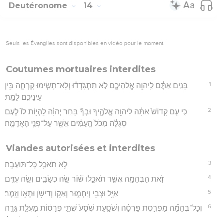
Deutéronome
14
Seuls les Évangiles sont disponibles en vidéo pour le moment.
Coutumes mortuaires interdites
1
בָּנִ֣ים אַתֶּ֔ם לַֽיהוָ֖ה אֱלֹהֵיכֶ֑ם לֹ֣א תִתְגֹּֽדְד֗וּ וְלֹֽא־תָשִׂ֧ימוּ קָרְחָ֛ה בֵּ֥ין
עֵינֵיכֶ֖ם לָמֵֽת׃
2
כִּ֣י עַ֤ם קָדוֹשׁ֙ אַתָּ֔ה לַיהוָ֖ה אֱלֹהֶ֑יךָ וּבְךָ֞ בָּחַ֣ר יְהוָ֗ה לִֽהְי֥וֹת לוֹ֙ לְעַ֣ם
סְגֻלָּ֔ה מִכֹּל֙ הָֽעַמִּ֔ים אֲשֶׁ֖ר עַל־פְּנֵ֥י הָאֲדָמָֽה׃
Viandes autorisées et interdites
3
לֹ֥א תֹאכַ֖ל כָּל־תּוֹעֵבָֽה׃
4
זֹ֥את הַבְּהֵמָ֖ה אֲשֶׁ֣ר תֹּאכֵ֑לוּ שׁ֕וֹר שֵׂ֥ה כְשָׂבִ֖ים וְשֵׂ֥ה עִזִּֽים׃
5
אַיָּ֥ל וּצְבִ֖י וְיַחְמ֑וּר וְאַקּ֥וֹ וְדִישֹׁ֖ן וּתְא֥וֹ וָזָֽמֶר׃
6
וְכָל־בְּהֵמָ֞ה מַפְרֶ֣סֶת פַּרְסָ֗ה וְשֹׁסַ֤עַת שֶׁ֙סַע֙ שְׁתֵּ֣י פְרָס֔וֹת מַעֲלַ֥ת גֵּרָ֖ה