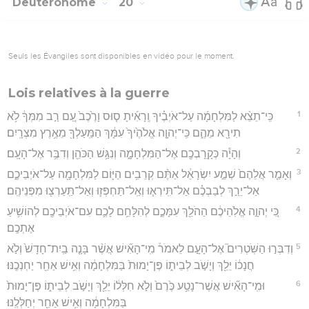
Deutéronome
20
Seuls les Évangiles sont disponibles en vidéo pour le moment.
Lois relatives à la guerre
1
כִּֽי־תֵצֵ֨א לַמִּלְחָמָ֜ה עַל־אֹיְבֶ֗יךָ וְֽרָאִ֜יתָ ס֤וּס וָרֶ֙כֶב֙ עַ֚ם רַ֣ב מִמְּךָ֔ לֹ֥א
תִירָ֖א מֵהֶ֑ם כִּֽי־יְהוָ֤ה אֱלֹהֶ֙יךָ֙ עִמָּ֔ךְ הַמַּֽעַלְךָ֖ מֵאֶ֥רֶץ מִצְרָֽיִם׃
2
וְהָיָ֕ה כְּקָֽרָבְכֶ֖ם אֶל־הַמִּלְחָמָ֑ה וְנִגַּ֥שׁ הַכֹּהֵ֖ן וְדִבֶּ֥ר אֶל־הָעָֽם׃
3
וְאָמַ֤ר אֲלֵהֶם֙ שְׁמַ֣ע יִשְׂרָאֵ֔ל אַתֶּ֨ם קְרֵבִ֥ים הַיּ֛וֹם לַמִּלְחָמָ֖ה עַל־אֹיְבֵיכֶ֑ם
אַל־יֵרַ֣ךְ לְבַבְכֶ֗ם אַל־תִּֽירְא֧וּ וְאַֽל־תַּחְפְּז֛וּ וְאַל־תַּֽעַרְצ֖וּ מִפְּנֵיהֶֽם׃
4
כִּ֚י יְהוָ֣ה אֱלֹֽהֵיכֶ֔ם הַהֹלֵ֖ךְ עִמָּכֶ֑ם לְהִלָּחֵ֥ם לָכֶ֛ם עִם־אֹיְבֵיכֶ֖ם לְהוֹשִׁ֥יעַ
אֶתְכֶֽם׃
5
וְדִבְּר֣וּ הַשֹּֽׁטְרִים֮ אֶל־הָעָ֣ם לֵאמֹר֒ מִֽי־הָאִ֞ישׁ אֲשֶׁ֨ר בָּנָ֤ה בַֽיִת־חָדָשׁ֙ וְלֹ֣א
חֲנָכ֔וֹ יֵלֵ֖ךְ וְיָשֹׁ֣ב לְבֵית֑וֹ פֶּן־יָמוּת֙ בַּמִּלְחָמָ֔ה וְאִ֥ישׁ אַחֵ֖ר יַחְנְכֶֽנּוּ׃
6
וּמִֽי־הָאִ֞ישׁ אֲשֶׁר־נָטַ֥ע כֶּ֙רֶם֙ וְלֹ֣א חִלְּל֔וֹ יֵלֵ֖ךְ וְיָשֹׁ֣ב לְבֵית֑וֹ פֶּן־יָמוּת֙
בַּמִּלְחָמָ֔ה וְאִ֥ישׁ אַחֵ֖ר יְחַלְּלֶֽנּוּ׃