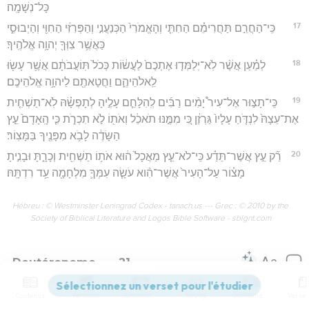
כָּל־נְשָׁמָֽה׃
17
כִּֽי־הַחֲרֵ֣ם תַּחֲרִימֵ֗ם הַחִתִּ֤י וְהָאֱמֹרִי֙ הַכְּנַעֲנִ֣י וְהַפְּרִזִּ֔י הַחִוִּ֖י וְהַיְבוּסִ֑י
כַּאֲשֶׁ֥ר צִוְּךָ֖ יְהוָ֥ה אֱלֹהֶֽיךָ׃
18
לְמַ֗עַן אֲשֶׁ֨ר לֹֽא־יְלַמְּד֤וּ אֶתְכֶם֙ לַעֲשׂ֔וֹת כְּכֹל֙ תּֽוֹעֲבֹתָ֔ם אֲשֶׁ֥ר עָשׂ֖וּ
לֵֽאלֹהֵיהֶ֑ם וַחֲטָאתֶ֖ם לַיהוָ֥ה אֱלֹהֵיכֶֽם׃
19
כִּֽי־תָצ֣וּר אֶל־עִיר֩ יָמִ֨ים רַבִּ֜ים לְֽהִלָּחֵ֧ם עָלֶ֣יהָ לְתָפְשָׂ֗הּ לֹֽא־תַשְׁחִ֤ית
אֶת־עֵצָהּ֙ לִנְדֹּ֤חַ עָלָיו֙ גַּרְזֶ֔ן כִּ֚י מִמֶּ֣נּוּ תֹאכֵ֔ל וְאֹת֖וֹ לֹ֣א תִכְרֹ֑ת כִּ֤י הָֽאָדָם֙ עֵ֣ץ
הַשָּׂדֶ֔ה לָבֹ֥א מִפָּנֶ֖יךָ בַּמָּצֽוֹר׃
20
רַ֞ק עֵ֣ץ אֲשֶׁר־תֵּדַ֗ע כִּֽי־לֹא־עֵ֤ץ מַאֲכָל֙ ה֔וּא אֹת֥וֹ תַשְׁחִ֖ית וְכָרָ֑תָּ וּבָנִ֣יתָ
מָצ֗וֹר עַל־הָעִיר֙ אֲשֶׁר־הִ֨וא עֹשָׂ֧ה עִמְּךָ֛ מִלְחָמָ֖ה עַ֥ד רִדְתָּֽהּ׃
Hébreu : © Westminster Leningrad Codex - tanach.us --- Grec : © 2010 by the
Society of Biblical Literature and Logos Bible Software - sblgnt.com
Deutéronome
21
Contenus
Versions
Commentaires
Strong
Dictionnaire