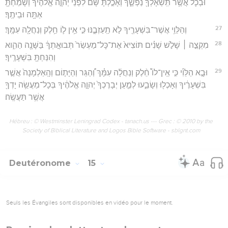
וּבְכֹ֛ל אֲשֶׁ֥ר תִּֽשְׁאָלְךָ֖ נַפְשֶׁ֑ךָ וְאָכַ֣לְתָּ שָּׁ֗ם לִפְנֵי֙ יְהוָ֣ה אֱלֹהֶ֔יךָ וְשָׂמַחְתָּ֖
אַתָּ֥ה וּבֵיתֶֽךָ׃
27
וְהַלֵּוִ֥י אֲשֶׁר־בִּשְׁעָרֶ֖יךָ לֹ֣א תַֽעַזְבֶ֑נּוּ כִּ֣י אֵ֥ין ל֛וֹ חֵ֥לֶק וְנַחֲלָ֖ה עִמָּֽךְ׃
28
מִקְצֵ֣ה ׀ שָׁלֹ֣שׁ שָׁנִ֗ים תּוֹצִיא֙ אֶת־כָּל־מַעְשַׂר֙ תְּבוּאָ֣תְךָ֔ בַּשָּׁנָ֖ה הַהִ֑וא
וְהִנַּחְתָּ֖ בִּשְׁעָרֶֽיךָ׃
29
וּבָ֣א הַלֵּוִ֡י כִּ֣י אֵֽין־לוֹ֩ חֵ֨לֶק וְנַחֲלָ֜ה עִמָּ֗ךְ וְ֠הַגֵּר וְהַיָּת֤וֹם וְהָֽאַלְמָנָה֙ אֲשֶׁ֣ר
בִּשְׁעָרֶ֔יךָ וְאָכְל֖וּ וְשָׂבֵ֑עוּ לְמַ֤עַן יְבָרֶכְךָ֙ יְהוָ֣ה אֱלֹהֶ֔יךָ בְּכָל־מַעֲשֵׂ֥ה יָדְךָ֖
אֲשֶׁ֥ר תַּעֲשֶֽׂה׃
Hébreu : © Westminster Leningrad Codex - tanach.us --- Grec : © 2010 by the
Society of Biblical Literature and Logos Bible Software - sblgnt.com
Deutéronome
15
Seuls les Évangiles sont disponibles en vidéo pour le moment.