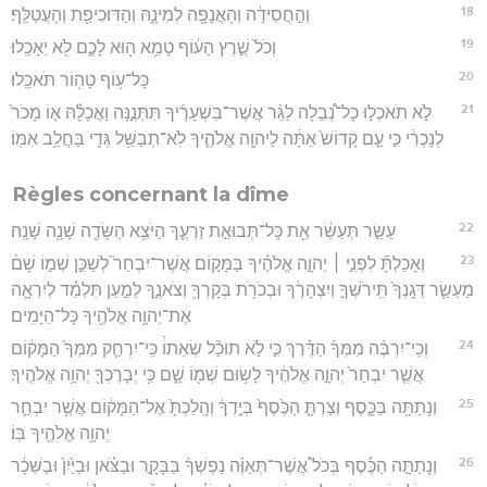
18
וְהַ֣חֲסִידָ֔ה וְהָאֲנָפָ֖ה לְמִינָ֑הּ וְהַדּוּכִיפַ֖ת וְהָעֲטַלֵּֽף׃
19
וְכֹל֙ שֶׁ֣רֶץ הָע֔וֹף טָמֵ֥א ה֖וּא לָכֶ֑ם לֹ֖א יֵאָכֵֽלוּ׃
20
כָּל־ע֥וֹף טָה֖וֹר תֹּאכֵֽלוּ׃
21
לֹ֣א תֹאכְל֣וּ כָל־נְ֠בֵלָה לַגֵּ֨ר אֲשֶׁר־בִּשְׁעָרֶ֜יךָ תִּתְּנֶ֣נָּה וַאֲכָלָ֗הּ א֤וֹ מָכֹר֙
לְנָכְרִ֔י כִּ֣י עַ֤ם קָדוֹשׁ֙ אַתָּ֔ה לַיהוָ֖ה אֱלֹהֶ֑יךָ לֹֽא־תְבַשֵּׁ֥ל גְּדִ֖י בַּחֲלֵ֥ב אִמּֽוֹ׃
Règles concernant la dîme
22
עַשֵּׂ֣ר תְּעַשֵּׂ֔ר אֵ֖ת כָּל־תְּבוּאַ֣ת זַרְעֶ֑ךָ הַיֹּצֵ֥א הַשָּׂדֶ֖ה שָׁנָ֥ה שָׁנָֽה׃
23
וְאָכַלְתָּ֞ לִפְנֵ֣י ׀ יְהוָ֣ה אֱלֹהֶ֗יךָ בַּמָּק֣וֹם אֲשֶׁר־יִבְחַר֮ לְשַׁכֵּ֣ן שְׁמ֣וֹ שָׁם֒
מַעְשַׂ֤ר דְּגָֽנְךָ֙ תִּֽירֹשְׁךָ֣ וְיִצְהָרֶ֔ךָ וּבְכֹרֹ֥ת בְּקָרְךָ֖ וְצֹאנֶ֑ךָ לְמַ֣עַן תִּלְמַ֗ד לְיִרְאָ֛ה
אֶת־יְהוָ֥ה אֱלֹהֶ֖יךָ כָּל־הַיָּמִֽים׃
24
וְכִֽי־יִרְבֶּ֨ה מִמְּךָ֜ הַדֶּ֗רֶךְ כִּ֣י לֹ֣א תוּכַ֘ל שְׂאֵתוֹ֒ כִּֽי־יִרְחַ֤ק מִמְּךָ֙ הַמָּק֔וֹם
אֲשֶׁ֤ר יִבְחַר֙ יְהוָ֣ה אֱלֹהֶ֔יךָ לָשׂ֥וּם שְׁמ֖וֹ שָׁ֑ם כִּ֥י יְבָרֶכְךָ֖ יְהוָ֥ה אֱלֹהֶֽיךָ׃
25
וְנָתַתָּ֖ה בַּכָּ֑סֶף וְצַרְתָּ֤ הַכֶּ֙סֶף֙ בְּיָ֣דְךָ֔ וְהָֽלַכְתָּ֙ אֶל־הַמָּק֔וֹם אֲשֶׁ֥ר יִבְחַ֛ר
יְהוָ֥ה אֱלֹהֶ֖יךָ בּֽוֹ׃
26
וְנָתַתָּ֣ה הַכֶּ֡סֶף בְּכֹל֩ אֲשֶׁר־תְּאַוֶּ֨ה נַפְשְׁךָ֜ בַּבָּקָ֣ר וּבַצֹּ֗אן וּבַיַּ֙יִן֙ וּבַשֵּׁכָ֔ר