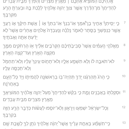
אֱלֹֽהֵיכֶ֜ם הַמּוֹצִ֥יא אֶתְכֶ֣ם ׀ מֵאֶ֣רֶץ מִצְרַ֗יִם וְהַפֹּֽדְךָ֙ מִבֵּ֣ית עֲבָדִ֔ים
לְהַדִּֽיחֲךָ֙ מִן־הַדֶּ֔רֶךְ אֲשֶׁ֧ר צִוְּךָ֛ יְהוָ֥ה אֱלֹהֶ֖יךָ לָלֶ֣כֶת בָּ֑הּ וּבִֽעַרְתָּ֥ הָרָ֖ע
מִקִּרְבֶּֽךָ׃
7
כִּ֣י יְסִֽיתְךָ֡ אָחִ֣יךָ בֶן־אִ֠מֶּךָ אֽוֹ־בִנְךָ֨ אֽוֹ־בִתְּךָ֜ א֣וֹ ׀ אֵ֣שֶׁת חֵיקֶ֗ךָ א֧וֹ רֵֽעֲךָ֛
אֲשֶׁ֥ר כְּנַפְשְׁךָ֖ בַּסֵּ֣תֶר לֵאמֹ֑ר נֵֽלְכָ֗ה וְנַֽעַבְדָה֙ אֱלֹהִ֣ים אֲחֵרִ֔ים אֲשֶׁר֙ לֹ֣א
יָדַ֔עְתָּ אַתָּ֖ה וַאֲבֹתֶֽיךָ׃
8
מֵאֱלֹהֵ֣י הָֽעַמִּ֗ים אֲשֶׁר֙ סְבִיבֹ֣תֵיכֶ֔ם הַקְּרֹבִ֣ים אֵלֶ֔יךָ א֖וֹ הָרְחֹקִ֣ים מִמֶּ֑ךָּ
מִקְצֵ֥ה הָאָ֖רֶץ וְעַד־קְצֵ֥ה הָאָֽרֶץ׃
9
לֹא־תֹאבֶ֣ה ל֔וֹ וְלֹ֥א תִשְׁמַ֖ע אֵלָ֑יו וְלֹא־תָח֤וֹס עֵֽינְךָ֙ עָלָ֔יו וְלֹֽא־תַחְמֹ֥ל
וְלֹֽא־תְכַסֶּ֖ה עָלָֽיו׃
10
כִּ֤י הָרֹג֙ תַּֽהַרְגֶ֔נּוּ יָֽדְךָ֛ תִּֽהְיֶה־בּ֥וֹ בָרִֽאשׁוֹנָ֖ה לַהֲמִית֑וֹ וְיַ֥ד כָּל־הָעָ֖ם
בָּאַחֲרֹנָֽה׃
11
וּסְקַלְתּ֥וֹ בָאֲבָנִ֖ים וָמֵ֑ת כִּ֣י בִקֵּ֗שׁ לְהַדִּֽיחֲךָ֙ מֵעַל֙ יְהוָ֣ה אֱלֹהֶ֔יךָ הַמּוֹצִיאֲךָ֛
מֵאֶ֥רֶץ מִצְרַ֖יִם מִבֵּ֥ית עֲבָדִֽים׃
12
וְכָל־יִשְׂרָאֵ֔ל יִשְׁמְע֖וּ וְיִֽרָא֑וּן וְלֹֽא־יוֹסִ֣פוּ לַעֲשׂ֗וֹת כַּדָּבָ֥ר הָרָ֛ע הַזֶּ֖ה
בְּקִרְבֶּֽךָ׃
13
כִּֽי־תִשְׁמַ֞ע בְּאַחַ֣ת עָרֶ֗יךָ אֲשֶׁר֩ יְהוָ֨ה אֱלֹהֶ֜יךָ נֹתֵ֥ן לְךָ֛ לָשֶׁ֥בֶת שָׁ֖ם