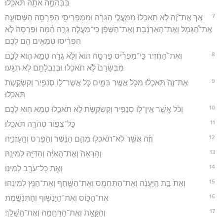
בַּבְּהֵמָ֑ה אֹתָ֖הּ תֹּאכֵֽלוּ׃
7
אַ֣ךְ אֶת־זֶ֞ה לֹ֤א תֹֽאכְלוּ֙ מִמַּֽעֲלֵ֣י הַגֵּרָ֔ה וּמִמַּפְרִיסֵ֥י הַפַּרְסָ֖ה הַשְּׁסוּעָ֑ה
אֶֽת־הַ֠גָּמָל וְאֶת־הָאַרְנֶ֨בֶת וְאֶת־הַשָּׁפָ֜ן כִּֽי־מַעֲלֵ֧ה גֵרָ֣ה הֵ֗מָּה וּפַרְסָה֙ לֹ֣א
הִפְרִ֔יסוּ טְמֵאִ֥ים הֵ֖ם לָכֶֽם׃
8
וְאֶת־הַ֠חֲזִיר כִּֽי־מַפְרִ֨יס פַּרְסָ֥ה הוּא֙ וְלֹ֣א גֵרָ֔ה טָמֵ֥א ה֖וּא לָכֶ֑ם
מִבְּשָׂרָם֙ לֹ֣א תֹאכֵ֔לוּ וּבְנִבְלָתָ֖ם לֹ֥א תִגָּֽעוּ׃
9
אֶת־זֶה֙ תֹּֽאכְל֔וּ מִכֹּ֖ל אֲשֶׁ֣ר בַּמָּ֑יִם כֹּ֧ל אֲשֶׁר־ל֛וֹ סְנַפִּ֥יר וְקַשְׂקֶ֖שֶׂת
תֹּאכֵֽלוּ׃
10
וְכֹ֨ל אֲשֶׁ֧ר אֵֽין־ל֛וֹ סְנַפִּ֥יר וְקַשְׂקֶ֖שֶׂת לֹ֣א תֹאכֵ֑לוּ טָמֵ֥א ה֖וּא לָכֶֽם׃
11
כָּל־צִפּ֥וֹר טְהֹרָ֖ה תֹּאכֵֽלוּ׃
12
וְזֶ֕ה אֲשֶׁ֥ר לֹֽא־תֹאכְל֖וּ מֵהֶ֑ם הַנֶּ֥שֶׁר וְהַפֶּ֖רֶס וְהָֽעָזְנִיָּֽה׃
13
וְהָרָאָה֙ וְאֶת־הָ֣אַיָּ֔ה וְהַדַּיָּ֖ה לְמִינָֽהּ׃
14
וְאֵ֥ת כָּל־עֹרֵ֖ב לְמִינֽוֹ׃
15
וְאֵת֙ בַּ֣ת הַֽיַּעֲנָ֔ה וְאֶת־הַתַּחְמָ֖ס וְאֶת־הַשָּׁ֑חַף וְאֶת־הַנֵּ֖ץ לְמִינֵֽהוּ׃
16
אֶת־הַכּ֥וֹס וְאֶת־הַיַּנְשׁ֖וּף וְהַתִּנְשָֽׁמֶת׃
17
וְהַקָּאָ֥ת וְאֶֽת־הָרָחָ֖מָה וְאֶת־הַשָּׁלָֽךְ׃