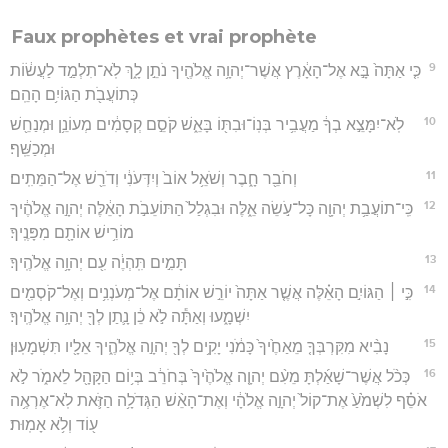
Faux prophètes et vrai prophète
9
כִּ֤י אַתָּה֙ בָּ֣א אֶל־הָאָ֔רֶץ אֲשֶׁר־יְהוָ֥ה אֱלֹהֶ֖יךָ נֹתֵ֣ן לָ֑ךְ לֹֽא־תִלְמַ֣ד לַעֲשׂ֔וֹת
כְּתוֹעֲבֹ֖ת הַגּוֹיִ֥ם הָהֵֽם׃
10
לֹֽא־יִמָּצֵ֣א בְךָ֔ מַעֲבִ֥יר בְּנֽוֹ־וּבִתּ֖וֹ בָּאֵ֑שׁ קֹסֵ֣ם קְסָמִ֔ים מְעוֹנֵ֥ן וּמְנַחֵ֖שׁ
וּמְכַשֵּֽׁף׃
11
וְחֹבֵ֖ר חָ֑בֶר וְשֹׁאֵ֥ל אוֹב֙ וְיִדְּעֹנִ֔י וְדֹרֵ֖שׁ אֶל־הַמֵּתִֽים׃
12
כִּֽי־תוֹעֲבַ֥ת יְהוָ֖ה כָּל־עֹ֣שֵׂה אֵ֑לֶּה וּבִגְלַל֙ הַתּוֹעֵבֹ֣ת הָאֵ֔לֶּה יְהוָ֣ה אֱלֹהֶ֔יךָ
מוֹרִ֥ישׁ אוֹתָ֖ם מִפָּנֶֽיךָ׃
13
תָּמִ֣ים תִּֽהְיֶ֔ה עִ֖ם יְהוָ֥ה אֱלֹהֶֽיךָ׃
14
כִּ֣י ׀ הַגּוֹיִ֣ם הָאֵ֗לֶּה אֲשֶׁ֤ר אַתָּה֙ יוֹרֵ֣שׁ אוֹתָ֔ם אֶל־מְעֹנְנִ֥ים וְאֶל־קֹסְמִ֖ים
יִשְׁמָ֑עוּ וְאַתָּ֕ה לֹ֣א כֵ֔ן נָ֛תַן לְךָ֖ יְהוָ֥ה אֱלֹהֶֽיךָ׃
15
נָבִ֨יא מִקִּרְבְּךָ֤ מֵאַחֶ֙יךָ֙ כָּמֹ֔נִי יָקִ֥ים לְךָ֖ יְהוָ֣ה אֱלֹהֶ֑יךָ אֵלָ֖יו תִּשְׁמָעֽוּן׃
16
כְּכֹ֨ל אֲשֶׁר־שָׁאַ֜לְתָּ מֵעִ֨ם יְהוָ֤ה אֱלֹהֶ֙יךָ֙ בְּחֹרֵ֔ב בְּי֥וֹם הַקָּהָ֖ל לֵאמֹ֑ר לֹ֣א
אֹסֵ֗ף לִשְׁמֹ֙עַ֙ אֶת־קוֹל֙ יְהוָ֣ה אֱלֹהָ֔י וְאֶת־הָאֵ֨שׁ הַגְּדֹלָ֥ה הַזֹּ֛את לֹֽא־אֶרְאֶ֥ה
ע֖וֹד וְלֹ֥א אָמֽוּת׃