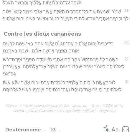
יִשָּׁפֵךְ֙ עַל־מִזְבַּח֙ יְהוָ֣ה אֱלֹהֶ֔יךָ וְהַבָּשָׂ֖ר תֹּאכֵֽל׃
28
שְׁמֹ֣ר וְשָׁמַעְתָּ֗ אֵ֚ת כָּל־הַדְּבָרִ֣ים הָאֵ֔לֶּה אֲשֶׁ֥ר אָנֹכִ֖י מְצַוֶּ֑ךָּ לְמַעַן֩ יִיטַ֨ב
לְךָ֜ וּלְבָנֶ֤יךָ אַחֲרֶ֙יךָ֙ עַד־עוֹלָ֔ם כִּ֤י תַעֲשֶׂה֙ הַטּ֣וֹב וְהַיָּשָׁ֔ר בְּעֵינֵ֖י יְהוָ֥ה אֱלֹהֶֽיךָ׃
Contre les dieux cananéens
29
כִּֽי־יַכְרִית֩ יְהוָ֨ה אֱלֹהֶ֜יךָ אֶת־הַגּוֹיִ֗ם אֲשֶׁ֨ר אַתָּ֥ה בָא־שָׁ֛מָּה לָרֶ֥שֶׁת
אוֹתָ֖ם מִפָּנֶ֑יךָ וְיָרַשְׁתָּ֣ אֹתָ֔ם וְיָשַׁבְתָּ֖ בְּאַרְצָֽם׃
30
הִשָּׁ֣מֶר לְךָ֗ פֶּן־תִּנָּקֵשׁ֙ אַחֲרֵיהֶ֔ם אַחֲרֵ֖י הִשָּׁמְדָ֣ם מִפָּנֶ֑יךָ וּפֶן־תִּדְרֹ֨שׁ
לֵֽאלֹהֵיהֶ֜ם לֵאמֹ֨ר אֵיכָ֨ה יַעַבְד֜וּ הַגּוֹיִ֤ם הָאֵ֙לֶּה֙ אֶת־אֱלֹ֣הֵיהֶ֔ם וְאֶעֱשֶׂה־כֵּ֖ן
גַּם־אָֽנִי׃
31
לֹא־תַעֲשֶׂ֣ה כֵ֔ן לַיהוָ֖ה אֱלֹהֶ֑יךָ כִּי֩ כָּל־תּוֹעֲבַ֨ת יְהוָ֜ה אֲשֶׁ֣ר שָׂנֵ֗א עָשׂוּ֙
לֵאלֹ֣הֵיהֶ֔ם כִּ֣י גַ֤ם אֶת־בְּנֵיהֶם֙ וְאֶת־בְּנֹ֣תֵיהֶ֔ם יִשְׂרְפ֥וּ בָאֵ֖שׁ לֵֽאלֹהֵיהֶֽם׃
Hébreu : © Westminster Leningrad Codex - tanach.us --- Grec : © 2010 by the
Society of Biblical Literature and Logos Bible Software - sblgnt.com
Deutéronome
13