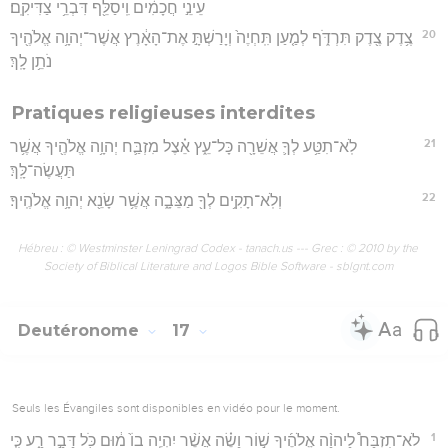
עֵינֵ֣י חֲכָמִ֔ים וִֽיסַלֵּ֖ף דִּבְרֵ֥י צַדִּיקִֽם׃
20
צֶ֥דֶק צֶ֖דֶק תִּרְדֹּ֑ף לְמַ֤עַן תִּֽחְיֶה֙ וְיָרַשְׁתָּ֣ אֶת־הָאָ֔רֶץ אֲשֶׁר־יְהוָ֥ה אֱלֹהֶ֖יךָ
נֹתֵ֥ן לָֽךְ׃
Pratiques religieuses interdites
21
לֹֽא־תִטַּ֥ע לְךָ֛ אֲשֵׁרָ֖ה כָּל־עֵ֑ץ אֵ֗צֶל מִזְבַּ֛ח יְהוָ֥ה אֱלֹהֶ֖יךָ אֲשֶׁ֥ר
תַּעֲשֶׂה־לָּֽךְ׃
22
וְלֹֽא־תָקִ֥ים לְךָ֖ מַצֵּבָ֑ה אֲשֶׁ֥ר שָׂנֵ֖א יְהוָ֥ה אֱלֹהֶֽיךָ׃
Hébreu : © Westminster Leningrad Codex - tanach.us --- Grec : © 2010 by the
Society of Biblical Literature and Logos Bible Software - sblgnt.com
Deutéronome
17
Seuls les Évangiles sont disponibles en vidéo pour le moment.
1
לֹא־תִזְבַּח֩ לַיהוָ֨ה אֱלֹהֶ֜יךָ שׁ֣וֹר וָשֶׂ֗ה אֲשֶׁ֨ר יִהְיֶ֥ה בוֹ֙ מ֔וּם כֹּ֖ל דָּבָ֣ר רָ֑ע כִּ֧י