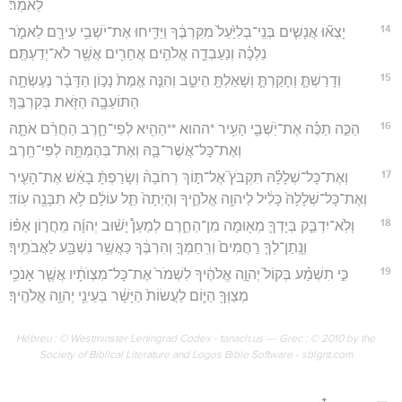
לֵאמֹֽר׃
14
יָצְא֞וּ אֲנָשִׁ֤ים בְּנֵֽי־בְלִיַּ֙עַל֙ מִקִּרְבֶּ֔ךָ וַיַּדִּ֛יחוּ אֶת־יֹשְׁבֵ֥י עִירָ֖ם לֵאמֹ֑ר
נֵלְכָ֗ה וְנַעַבְדָ֛ה אֱלֹהִ֥ים אֲחֵרִ֖ים אֲשֶׁ֥ר לֹא־יְדַעְתֶּֽם׃
15
וְדָרַשְׁתָּ֧ וְחָקַרְתָּ֧ וְשָׁאַלְתָּ֖ הֵיטֵ֑ב וְהִנֵּ֤ה אֱמֶת֙ נָכ֣וֹן הַדָּבָ֔ר נֶעֶשְׂתָ֛ה
הַתּוֹעֵבָ֥ה הַזֹּ֖את בְּקִרְבֶּֽךָ׃
16
הַכֵּ֣ה תַכֶּ֗ה אֶת־יֹֽשְׁבֵ֛י הָעִ֥יר *ההוא **הַהִ֖יא לְפִי־חָ֑רֶב הַחֲרֵ֨ם אֹתָ֧הּ
וְאֶת־כָּל־אֲשֶׁר־בָּ֛הּ וְאֶת־בְּהֶמְתָּ֖הּ לְפִי־חָֽרֶב׃
17
וְאֶת־כָּל־שְׁלָלָ֗הּ תִּקְבֹּץ֮ אֶל־תּ֣וֹךְ רְחֹבָהּ֒ וְשָׂרַפְתָּ֨ בָאֵ֜שׁ אֶת־הָעִ֤יר
וְאֶת־כָּל־שְׁלָלָהּ֙ כָּלִ֔יל לַיהוָ֖ה אֱלֹהֶ֑יךָ וְהָיְתָה֙ תֵּ֣ל עוֹלָ֔ם לֹ֥א תִבָּנֶ֖ה עֽוֹד׃
18
וְלֹֽא־יִדְבַּ֧ק בְּיָדְךָ֛ מְא֖וּמָה מִן־הַחֵ֑רֶם לְמַעַן֩ יָשׁ֨וּב יְהוָ֜ה מֵחֲר֣וֹן אַפּ֗וֹ
וְנָֽתַן־לְךָ֤ רַחֲמִים֙ וְרִֽחַמְךָ֣ וְהִרְבֶּ֔ךָ כַּאֲשֶׁ֥ר נִשְׁבַּ֖ע לַאֲבֹתֶֽיךָ׃
19
כִּ֣י תִשְׁמַ֗ע בְּקוֹל֙ יְהוָ֣ה אֱלֹהֶ֔יךָ לִשְׁמֹר֙ אֶת־כָּל־מִצְוֺתָ֔יו אֲשֶׁ֛ר אָנֹכִ֥י
מְצַוְּךָ֖ הַיּ֑וֹם לַעֲשׂוֹת֙ הַיָּשָׁ֔ר בְּעֵינֵ֖י יְהוָ֥ה אֱלֹהֶֽיךָ׃
Hébreu : © Westminster Leningrad Codex - tanach.us --- Grec : © 2010 by the
Society of Biblical Literature and Logos Bible Software - sblgnt.com