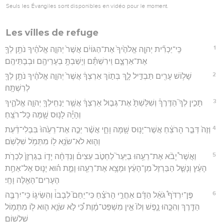
Seuls les Évangiles sont disponibles en vidéo pour le moment.
Les villes de refuge
1
כִּֽי־יַכְרִ֞ית יְהוָ֤ה אֱלֹהֶ֙יךָ֙ אֶת־הַגּוֹיִ֔ם אֲשֶׁר֙ יְהוָ֣ה אֱלֹהֶ֔יךָ נֹתֵ֥ן לְךָ֖
אֶת־אַרְצָ֑ם וִֽירִשְׁתָּ֕ם וְיָשַׁבְתָּ֥ בְעָרֵיהֶ֖ם וּבְבָתֵּיהֶֽם׃
2
שָׁל֥וֹשׁ עָרִ֖ים תַּבְדִּ֣יל לָ֑ךְ בְּת֣וֹךְ אַרְצְךָ֔ אֲשֶׁר֙ יְהוָ֣ה אֱלֹהֶ֔יךָ נֹתֵ֥ן לְךָ֖
לְרִשְׁתָּֽהּ׃
3
תָּכִ֣ין לְךָ֮ הַדֶּרֶךְ֒ וְשִׁלַּשְׁתָּ֙ אֶת־גְּב֣וּל אַרְצְךָ֔ אֲשֶׁ֥ר יַנְחִֽילְךָ֖ יְהוָ֣ה אֱלֹהֶ֑יךָ
וְהָיָ֕ה לָנ֥וּס שָׁ֖מָּה כָּל־רֹצֵֽחַ׃
4
וְזֶה֙ דְּבַ֣ר הָרֹצֵ֔חַ אֲשֶׁר־יָנ֥וּס שָׁ֖מָּה וָחָ֑י אֲשֶׁ֨ר יַכֶּ֤ה אֶת־רֵעֵ֙הוּ֙ בִּבְלִי־דַ֔עַת
וְה֛וּא לֹא־שֹׂנֵ֥א ל֖וֹ מִתְּמֹ֥ל שִׁלְשֹֽׁם׃
5
וַאֲשֶׁר֩ יָבֹ֨א אֶת־רֵעֵ֥הוּ בַיַּעַר֮ לַחְטֹ֣ב עֵצִים֒ וְנִדְּחָ֨ה יָד֤וֹ בַגַּרְזֶן֙ לִכְרֹ֣ת
הָעֵ֔ץ וְנָשַׁ֤ל הַבַּרְזֶל֙ מִן־הָעֵ֔ץ וּמָצָ֥א אֶת־רֵעֵ֖הוּ וָמֵ֑ת ה֗וּא יָנ֛וּס אֶל־אַחַ֥ת
הֶעָרִים־הָאֵ֖לֶּה וָחָֽי׃
6
פֶּן־יִרְדֹּף֩ גֹּאֵ֨ל הַדָּ֜ם אַחֲרֵ֣י הָרֹצֵ֗חַ כִּי־יֵחַם֮ לְבָבוֹ֒ וְהִשִּׂיג֛וֹ כִּֽי־יִרְבֶּ֥ה
הַדֶּ֖רֶךְ וְהִכָּ֣הוּ נָ֑פֶשׁ וְלוֹ֙ אֵ֣ין מִשְׁפַּט־מָ֔וֶת כִּ֠י לֹ֣א שֹׂנֵ֥א ה֛וּא ל֖וֹ מִתְּמ֥וֹל
שִׁלְשֽׁוֹם׃