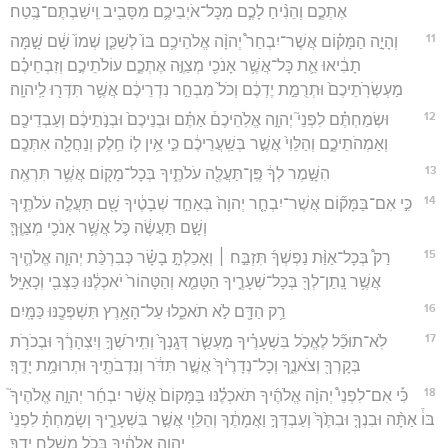
אֶתְכֶ֑ם וְהֵנִ֨יחַ לָכֶ֧ם מִכָּל־אֹיְבֵיכֶ֛ם מִסָּבִ֖יב וִֽישַׁבְתֶּם־בֶּֽטַח׃
11
וְהָיָ֣ה הַמָּק֗וֹם אֲשֶׁר־יִבְחַר֩ יְהוָ֨ה אֱלֹהֵיכֶ֥ם בּוֹ֙ לְשַׁכֵּ֤ן שְׁמוֹ֙ שָׁ֔ם שָׁ֣מָּה
תָבִ֔יאוּ אֵ֛ת כָּל־אֲשֶׁ֥ר אָנֹכִ֖י מְצַוֶּ֣ה אֶתְכֶ֑ם עוֹלֹתֵיכֶ֣ם וְזִבְחֵיכֶ֗ם
מַעְשְׂרֹֽתֵיכֶם֙ וּתְרֻמַ֣ת יֶדְכֶ֔ם וְכֹל֙ מִבְחַ֣ר נִדְרֵיכֶ֔ם אֲשֶׁ֥ר תִּדְּר֖וּ לַֽיהוָֽה׃
12
וּשְׂמַחְתֶּ֗ם לִפְנֵי֮ יְהוָ֣ה אֱלֹֽהֵיכֶם֒ אַתֶּ֗ם וּבְנֵיכֶם֙ וּבְנֹ֣תֵיכֶ֔ם וְעַבְדֵיכֶ֖ם
וְאַמְהֹתֵיכֶ֑ם וְהַלֵּוִי֙ אֲשֶׁ֣ר בְּשַֽׁעֲרֵיכֶ֔ם כִּ֣י אֵ֥ין ל֛וֹ חֵ֥לֶק וְנַחֲלָ֖ה אִתְּכֶֽם׃
13
הִשָּׁ֣מֶר לְךָ֔ פֶּֽן־תַּעֲלֶ֖ה עֹלֹתֶ֑יךָ בְּכָל־מָק֖וֹם אֲשֶׁ֥ר תִּרְאֶֽה׃
14
כִּ֣י אִם־בַּמָּק֞וֹם אֲשֶׁר־יִבְחַ֤ר יְהוָה֙ בְּאַחַ֣ד שְׁבָטֶ֔יךָ שָׁ֖ם תַּעֲלֶ֣ה עֹלֹתֶ֑יךָ
וְשָׁ֣ם תַּעֲשֶׂ֔ה כֹּ֛ל אֲשֶׁ֥ר אָנֹכִ֖י מְצַוֶּֽךָּ׃
15
רַק֩ בְּכָל־אַוַּ֨ת נַפְשְׁךָ֜ תִּזְבַּ֣ח ׀ וְאָכַלְתָּ֣ בָשָׂ֗ר כְּבִרְכַּ֨ת יְהוָ֧ה אֱלֹהֶ֛יךָ
אֲשֶׁ֥ר נָֽתַן־לְךָ֖ בְּכָל־שְׁעָרֶ֑יךָ הַטָּמֵ֤א וְהַטָּהוֹר֙ יֹאכְלֶ֔נּוּ כַּצְּבִ֖י וְכָאַיָּֽל׃
16
רַ֥ק הַדָּ֖ם לֹ֣א תֹאכֵ֑לוּ עַל־הָאָ֥רֶץ תִּשְׁפְּכֶ֖נּוּ כַּמָּֽיִם׃
17
לֹֽא־תוּכַ֞ל לֶאֱכֹ֣ל בִּשְׁעָרֶ֗יךָ מַעְשַׂ֤ר דְּגָֽנְךָ֙ וְתִֽירֹשְׁךָ֣ וְיִצְהָרֶ֔ךָ וּבְכֹרֹ֥ת
בְּקָרְךָ֖ וְצֹאנֶ֑ךָ וְכָל־נְדָרֶ֙יךָ֙ אֲשֶׁ֣ר תִּדֹּ֔ר וְנִדְבֹתֶ֖יךָ וּתְרוּמַ֥ת יָדֶֽךָ׃
18
כִּ֡י אִם־לִפְנֵי֩ יְהוָ֨ה אֱלֹהֶ֜יךָ תֹּאכְלֶ֗נּוּ בַּמָּקוֹם֙ אֲשֶׁ֨ר יִבְחַ֜ר יְהוָ֣ה אֱלֹהֶיךָ֮
בּוֹ֒ אַתָּ֨ה וּבִנְךָ֤ וּבִתֶּ֙ךָ֙ וְעַבְדְּךָ֣ וַאֲמָתֶ֔ךָ וְהַלֵּוִ֖י אֲשֶׁ֣ר בִּשְׁעָרֶ֑יךָ וְשָׂמַחְתָּ֗ לִפְנֵי֙
יְהוָ֣ה אֱלֹהֶ֔יךָ בְּכֹ֖ל מִשְׁלַ֥ח יָדֶֽךָ׃