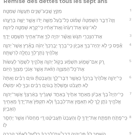
Remise des dettes tous les sept ans
1
מִקֵּ֥ץ שֶֽׁבַע־שָׁנִ֖ים תַּעֲשֶׂ֥ה שְׁמִטָּֽה׃
2
וְזֶה֮ דְּבַ֣ר הַשְּׁמִטָּה֒ שָׁמ֗וֹט כָּל־בַּ֙עַל֙ מַשֵּׁ֣ה יָד֔וֹ אֲשֶׁ֥ר יַשֶּׁ֖ה בְּרֵעֵ֑הוּ
לֹֽא־יִגֹּ֤שׂ אֶת־רֵעֵ֙הוּ֙ וְאֶת־אָחִ֔יו כִּֽי־קָרָ֥א שְׁמִטָּ֖ה לַֽיהוָֽה׃
3
אֶת־הַנָּכְרִ֖י תִּגֹּ֑שׂ וַאֲשֶׁ֨ר יִהְיֶ֥ה לְךָ֛ אֶת־אָחִ֖יךָ תַּשְׁמֵ֥ט יָדֶֽךָ׃
4
אֶ֕פֶס כִּ֛י לֹ֥א יִֽהְיֶה־בְּךָ֖ אֶבְי֑וֹן כִּֽי־בָרֵ֤ךְ יְבָֽרֶכְךָ֙ יְהוָ֔ה בָּאָ֕רֶץ אֲשֶׁר֙ יְהוָ֣ה
אֱלֹהֶ֔יךָ נֹֽתֵן־לְךָ֥ נַחֲלָ֖ה לְרִשְׁתָּֽהּ׃
5
רַ֚ק אִם־שָׁמ֣וֹעַ תִּשְׁמַ֔ע בְּק֖וֹל יְהוָ֣ה אֱלֹהֶ֑יךָ לִשְׁמֹ֤ר לַעֲשׂוֹת֙
אֶת־כָּל־הַמִּצְוָ֣ה הַזֹּ֔את אֲשֶׁ֛ר אָנֹכִ֥י מְצַוְּךָ֖ הַיּֽוֹם׃
6
כִּֽי־יְהוָ֤ה אֱלֹהֶ֙יךָ֙ בֵּֽרַכְךָ֔ כַּאֲשֶׁ֖ר דִּבֶּר־לָ֑ךְ וְהַֽעֲבַטְתָּ֞ גּוֹיִ֣ם רַבִּ֗ים וְאַתָּה֙
לֹ֣א תַעֲבֹ֔ט וּמָֽשַׁלְתָּ֙ בְּגוֹיִ֣ם רַבִּ֔ים וּבְךָ֖ לֹ֥א יִמְשֹֽׁלוּ׃
7
כִּֽי־יִהְיֶה֩ בְךָ֨ אֶבְי֜וֹן מֵאַחַ֤ד אַחֶ֙יךָ֙ בְּאַחַ֣ד שְׁעָרֶ֔יךָ בְּאַ֨רְצְךָ֔ אֲשֶׁר־יְהוָ֥ה
אֱלֹהֶ֖יךָ נֹתֵ֣ן לָ֑ךְ לֹ֧א תְאַמֵּ֣ץ אֶת־לְבָבְךָ֗ וְלֹ֤א תִקְפֹּץ֙ אֶת־יָ֣דְךָ֔ מֵאָחִ֖יךָ
הָאֶבְיֽוֹן׃
8
כִּֽי־פָתֹ֧חַ תִּפְתַּ֛ח אֶת־יָדְךָ֖ ל֑וֹ וְהַעֲבֵט֙ תַּעֲבִיטֶ֔נּוּ דֵּ֚י מַחְסֹר֔וֹ אֲשֶׁ֥ר יֶחְסַ֖ר
לֽוֹ׃
9
הִשָּׁ֣מֶר לְךָ֡ פֶּן־יִהְיֶ֣ה דָבָר֩ עִם־לְבָבְךָ֨ בְלִיַּ֜עַל לֵאמֹ֗ר קָֽרְבָ֣ה