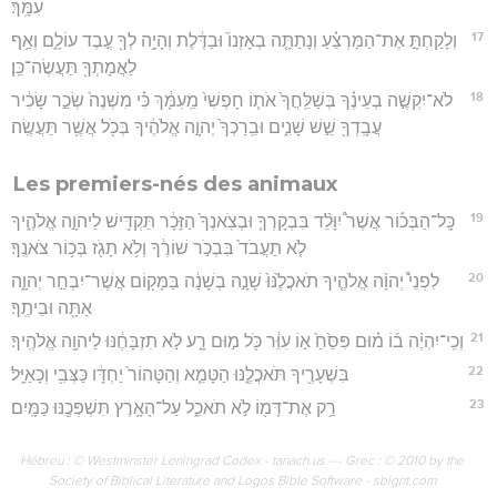
עִמָּֽךְ׃
17
וְלָקַחְתָּ֣ אֶת־הַמַּרְצֵ֗עַ וְנָתַתָּ֤ה בְאָזְנוֹ֙ וּבַדֶּ֔לֶת וְהָיָ֥ה לְךָ֖ עֶ֣בֶד עוֹלָ֑ם וְאַ֥ף
לַאֲמָתְךָ֖ תַּעֲשֶׂה־כֵּֽן׃
18
לֹא־יִקְשֶׁ֣ה בְעֵינֶ֗ךָ בְּשַׁלֵּֽחֲךָ֙ אֹת֤וֹ חָפְשִׁי֙ מֵֽעִמָּ֔ךְ כִּ֗י מִשְׁנֶה֙ שְׂכַ֣ר שָׂכִ֔יר
עֲבָֽדְךָ֖ שֵׁ֣שׁ שָׁנִ֑ים וּבֵֽרַכְךָ֙ יְהוָ֣ה אֱלֹהֶ֔יךָ בְּכֹ֖ל אֲשֶׁ֥ר תַּעֲשֶֽׂה׃
Les premiers-nés des animaux
19
כָּֽל־הַבְּכ֡וֹר אֲשֶׁר֩ יִוָּלֵ֨ד בִּבְקָרְךָ֤ וּבְצֹֽאנְךָ֙ הַזָּכָ֔ר תַּקְדִּ֖ישׁ לַיהוָ֣ה אֱלֹהֶ֑יךָ
לֹ֤א תַעֲבֹד֙ בִּבְכֹ֣ר שׁוֹרֶ֔ךָ וְלֹ֥א תָגֹ֖ז בְּכ֥וֹר צֹאנֶֽךָ׃
20
לִפְנֵי֩ יְהוָ֨ה אֱלֹהֶ֤יךָ תֹאכֲלֶ֙נּוּ֙ שָׁנָ֣ה בְשָׁנָ֔ה בַּמָּק֖וֹם אֲשֶׁר־יִבְחַ֣ר יְהוָ֑ה
אַתָּ֖ה וּבֵיתֶֽךָ׃
21
וְכִֽי־יִהְיֶ֨ה ב֜וֹ מ֗וּם פִּסֵּ֙חַ֙ א֣וֹ עִוֵּ֔ר כֹּ֖ל מ֣וּם רָ֑ע לֹ֣א תִזְבָּחֶ֔נּוּ לַיהוָ֖ה אֱלֹהֶֽיךָ׃
22
בִּשְׁעָרֶ֖יךָ תֹּאכֲלֶ֑נּוּ הַטָּמֵ֤א וְהַטָּהוֹר֙ יַחְדָּ֔ו כַּצְּבִ֖י וְכָאַיָּֽל׃
23
רַ֥ק אֶת־דָּמ֖וֹ לֹ֣א תֹאכֵ֑ל עַל־הָאָ֥רֶץ תִּשְׁפְּכֶ֖נּוּ כַּמָּֽיִם׃
Hébreu : © Westminster Leningrad Codex - tanach.us --- Grec : © 2010 by the
Society of Biblical Literature and Logos Bible Software - sblgnt.com