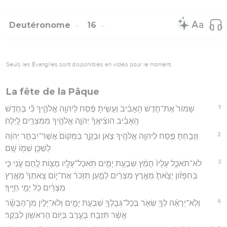
Deutéronome
16
Seuls les Évangiles sont disponibles en vidéo pour le moment.
La fête de la Pâque
1
שָׁמוֹר֙ אֶת־חֹ֣דֶשׁ הָאָבִ֔יב וְעָשִׂ֣יתָ פֶּ֔סַח לַיהוָ֖ה אֱלֹהֶ֑יךָ כִּ֞י בְּחֹ֣דֶשׁ
הָֽאָבִ֗יב הוֹצִ֨יאֲךָ֜ יְהוָ֧ה אֱלֹהֶ֛יךָ מִמִּצְרַ֖יִם לָֽיְלָה׃
2
וְזָבַ֥חְתָּ פֶּ֛סַח לַיהוָ֥ה אֱלֹהֶ֖יךָ צֹ֣אן וּבָקָ֑ר בַּמָּקוֹם֙ אֲשֶׁר־יִבְחַ֣ר יְהוָ֔ה
לְשַׁכֵּ֥ן שְׁמ֖וֹ שָֽׁם׃
3
לֹא־תֹאכַ֤ל עָלָיו֙ חָמֵ֔ץ שִׁבְעַ֥ת יָמִ֛ים תֹּֽאכַל־עָלָ֥יו מַצּ֖וֹת לֶ֣חֶם עֹ֑נִי כִּ֣י
בְחִפָּז֗וֹן יָצָ֙אתָ֙ מֵאֶ֣רֶץ מִצְרַ֔יִם לְמַ֣עַן תִּזְכֹּר֔ אֶת־י֤וֹם צֵֽאתְךָ֙ מֵאֶ֣רֶץ
מִצְרַ֔יִם כֹּ֖ל יְמֵ֥י חַיֶּֽיךָ׃
4
וְלֹֽא־יֵרָאֶ֨ה לְךָ֥ שְׂאֹ֛ר בְּכָל־גְּבֻלְךָ֖ שִׁבְעַ֣ת יָמִ֑ים וְלֹא־יָלִ֣ין מִן־הַבָּשָׂ֗ר
אֲשֶׁ֨ר תִּזְבַּ֥ח בָּעֶ֛רֶב בַּיּ֥וֹם הָרִאשׁ֖וֹן לַבֹּֽקֶר׃