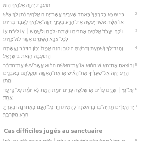
תוֹעֲבַ֛ת יְהוָ֥ה אֱלֹהֶ֖יךָ הֽוּא׃
2
כִּֽי־יִמָּצֵ֤א בְקִרְבְּךָ֙ בְּאַחַ֣ד שְׁעָרֶ֔יךָ אֲשֶׁר־יְהוָ֥ה אֱלֹהֶ֖יךָ נֹתֵ֣ן לָ֑ךְ אִ֣ישׁ
אוֹ־אִשָּׁ֗ה אֲשֶׁ֨ר יַעֲשֶׂ֧ה אֶת־הָרַ֛ע בְּעֵינֵ֥י יְהוָֽה־אֱלֹהֶ֖יךָ לַעֲבֹ֥ר בְּרִיתֽוֹ׃
3
וַיֵּ֗לֶךְ וַֽיַּעֲבֹד֙ אֱלֹהִ֣ים אֲחֵרִ֔ים וַיִּשְׁתַּ֖חוּ לָהֶ֑ם וְלַשֶּׁ֣מֶשׁ ׀ א֣וֹ לַיָּרֵ֗חַ א֛וֹ
לְכָל־צְבָ֥א הַשָּׁמַ֖יִם אֲשֶׁ֥ר לֹא־צִוִּֽיתִי׃
4
וְהֻֽגַּד־לְךָ֖ וְשָׁמָ֑עְתָּ וְדָרַשְׁתָּ֣ הֵיטֵ֔ב וְהִנֵּ֤ה אֱמֶת֙ נָכ֣וֹן הַדָּבָ֔ר נֶעֶשְׂתָ֛ה
הַתּוֹעֵבָ֥ה הַזֹּ֖את בְּיִשְׂרָאֵֽל׃
5
וְהֽוֹצֵאתָ֣ אֶת־הָאִ֣ישׁ הַה֡וּא אוֹ֩ אֶת־הָאִשָּׁ֨ה הַהִ֜וא אֲשֶׁ֣ר עָ֠שׂוּ אֶת־הַדָּבָ֨ר
הָרָ֤ע הַזֶּה֙ אֶל־שְׁעָרֶ֔יךָ אֶת־הָאִ֕ישׁ א֖וֹ אֶת־הָאִשָּׁ֑ה וּסְקַלְתָּ֥ם בָּאֲבָנִ֖ים
וָמֵֽתוּ׃
6
עַל־פִּ֣י ׀ שְׁנַ֣יִם עֵדִ֗ים א֛וֹ שְׁלֹשָׁ֥ה עֵדִ֖ים יוּמַ֣ת הַמֵּ֑ת לֹ֣א יוּמַ֔ת עַל־פִּ֖י עֵ֥ד
אֶחָֽד׃
7
יַ֣ד הָעֵדִ֞ים תִּֽהְיֶה־בּ֤וֹ בָרִאשֹׁנָה֙ לַהֲמִית֔וֹ וְיַ֥ד כָּל־הָעָ֖ם בָּאַחֲרֹנָ֑ה וּבִֽעַרְתָּ֥
הָרָ֖ע מִקִּרְבֶּֽךָ׃
Cas difficiles jugés au sanctuaire
8