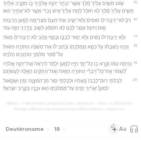
15
שׂ֣וֹם תָּשִׂ֤ים עָלֶ֙יךָ֙ מֶ֔לֶךְ אֲשֶׁ֥ר יִבְחַ֛ר יְהוָ֥ה אֱלֹהֶ֖יךָ בּ֑וֹ מִקֶּ֣רֶב אַחֶ֗יךָ
תָּשִׂ֤ים עָלֶ֙יךָ֙ מֶ֔לֶךְ לֹ֣א תוּכַ֗ל לָתֵ֤ת עָלֶ֙יךָ֙ אִ֣ישׁ נָכְרִ֔י אֲשֶׁ֥ר לֹֽא־אָחִ֖יךָ הֽוּא׃
16
רַק֮ לֹא־יַרְבֶּה־לּ֣וֹ סוּסִים֒ וְלֹֽא־יָשִׁ֤יב אֶת־הָעָם֙ מִצְרַ֔יְמָה לְמַ֖עַן הַרְבּ֣וֹת
ס֑וּס וַֽיהוָה֙ אָמַ֣ר לָכֶ֔ם לֹ֣א תֹסִפ֗וּן לָשׁ֛וּב בַּדֶּ֥רֶךְ הַזֶּ֖ה עֽוֹד׃
17
וְלֹ֤א יַרְבֶּה־לּוֹ֙ נָשִׁ֔ים וְלֹ֥א יָס֖וּר לְבָב֑וֹ וְכֶ֣סֶף וְזָהָ֔ב לֹ֥א יַרְבֶּה־לּ֖וֹ מְאֹֽד׃
18
וְהָיָ֣ה כְשִׁבְתּ֔וֹ עַ֖ל כִּסֵּ֣א מַמְלַכְתּ֑וֹ וְכָ֨תַב ל֜וֹ אֶת־מִשְׁנֵ֨ה הַתּוֹרָ֤ה הַזֹּאת֙
עַל־סֵ֔פֶר מִלִּפְנֵ֥י הַכֹּהֲנִ֖ים הַלְוִיִּֽם׃
19
וְהָיְתָ֣ה עִמּ֔וֹ וְקָ֥רָא ב֖וֹ כָּל־יְמֵ֣י חַיָּ֑יו לְמַ֣עַן יִלְמַ֗ד לְיִרְאָה֙ אֶת־יְהוָ֣ה אֱלֹהָ֔יו
לִ֠שְׁמֹר אֶֽת־כָּל־דִּבְרֵ֞י הַתּוֹרָ֥ה הַזֹּ֛את וְאֶת־הַחֻקִּ֥ים הָאֵ֖לֶּה לַעֲשֹׂתָֽם׃
20
לְבִלְתִּ֤י רוּם־לְבָבוֹ֙ מֵֽאֶחָ֔יו וּלְבִלְתִּ֛י ס֥וּר מִן־הַמִּצְוָ֖ה יָמִ֣ין וּשְׂמֹ֑אול
לְמַעַן֩ יַאֲרִ֨יךְ יָמִ֧ים עַל־מַמְלַכְתּ֛וֹ ה֥וּא וּבָנָ֖יו בְּקֶ֥רֶב יִשְׂרָאֵֽל׃
Hébreu : © Westminster Leningrad Codex - tanach.us --- Grec : © 2010 by the
Society of Biblical Literature and Logos Bible Software - sblgnt.com
Deutéronome
18