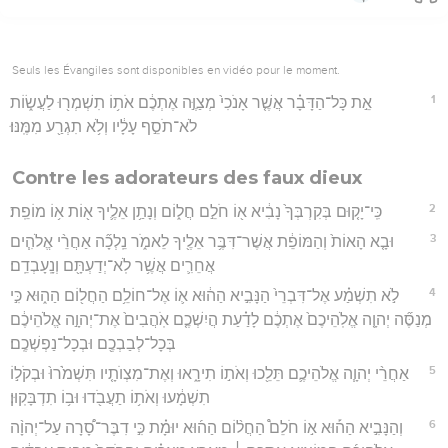
Seuls les Évangiles sont disponibles en vidéo pour le moment.
1
אֵ֣ת כָּל־הַדָּבָ֗ר אֲשֶׁ֤ר אָנֹכִי֙ מְצַוֶּ֣ה אֶתְכֶ֔ם אֹת֥וֹ תִשְׁמְר֖וּ לַעֲשׂ֑וֹת
לֹא־תֹסֵ֣ף עָלָ֔יו וְלֹ֥א תִגְרַ֖ע מִמֶּֽנּוּ׃
Contre les adorateurs des faux dieux
2
כִּֽי־יָק֤וּם בְּקִרְבְּךָ֙ נָבִ֔יא א֖וֹ חֹלֵ֣ם חֲל֑וֹם וְנָתַ֥ן אֵלֶ֛יךָ א֖וֹת א֥וֹ מוֹפֵֽת׃
3
וּבָ֤א הָאוֹת֙ וְהַמּוֹפֵ֔ת אֲשֶׁר־דִּבֶּ֥ר אֵלֶ֖יךָ לֵאמֹ֑ר נֵֽלְכָ֞ה אַחֲרֵ֨י אֱלֹהִ֧ים
אֲחֵרִ֛ים אֲשֶׁ֥ר לֹֽא־יְדַעְתָּ֖ם וְנָֽעָבְדֵֽם׃
4
לֹ֣א תִשְׁמַ֗ע אֶל־דִּבְרֵי֙ הַנָּבִ֣יא הַה֔וּא א֛וֹ אֶל־חוֹלֵ֥ם הַחֲל֖וֹם הַה֑וּא כִּ֣י
מְנַסֶּ֞ה יְהוָ֤ה אֱלֹֽהֵיכֶם֙ אֶתְכֶ֔ם לָדַ֗עַת הֲיִשְׁכֶ֤ם אֹֽהֲבִים֙ אֶת־יְהוָ֣ה אֱלֹהֵיכֶ֔ם
בְּכָל־לְבַבְכֶ֖ם וּבְכָל־נַפְשְׁכֶֽם׃
5
אַחֲרֵ֨י יְהוָ֧ה אֱלֹהֵיכֶ֛ם תֵּלֵ֖כוּ וְאֹת֣וֹ תִירָ֑אוּ וְאֶת־מִצְוֺתָ֤יו תִּשְׁמֹ֙רוּ֙ וּבְקֹל֣וֹ
תִשְׁמָ֔עוּ וְאֹת֥וֹ תַעֲבֹ֖דוּ וּב֥וֹ תִדְבָּקֽוּן׃
6
וְהַנָּבִ֣יא הַה֡וּא א֣וֹ חֹלֵם֩ הַחֲל֨וֹם הַה֜וּא יוּמָ֗ת כִּ֣י דִבֶּר־סָ֠רָה עַל־יְהוָ֨ה