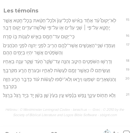
Les témoins
15
לֹֽא־יָקוּם֩ עֵ֨ד אֶחָ֜ד בְּאִ֗ישׁ לְכָל־עָוֺן֙ וּלְכָל־חַטָּ֔את בְּכָל־חֵ֖טְא אֲשֶׁ֣ר
יֶֽחֱטָ֑א עַל־פִּ֣י ׀ שְׁנֵ֣י עֵדִ֗ים א֛וֹ עַל־פִּ֥י שְׁלֹשָֽׁה־עֵדִ֖ים יָק֥וּם דָּבָֽר׃
16
כִּֽי־יָק֥וּם עֵד־חָמָ֖ס בְּאִ֑ישׁ לַעֲנ֥וֹת בּ֖וֹ סָרָֽה׃
17
וְעָמְד֧וּ שְׁנֵֽי־הָאֲנָשִׁ֛ים אֲשֶׁר־לָהֶ֥ם הָרִ֖יב לִפְנֵ֣י יְהוָ֑ה לִפְנֵ֤י הַכֹּֽהֲנִים֙
וְהַשֹּׁ֣פְטִ֔ים אֲשֶׁ֥ר יִהְי֖וּ בַּיָּמִ֥ים הָהֵֽם׃
18
וְדָרְשׁ֥וּ הַשֹּׁפְטִ֖ים הֵיטֵ֑ב וְהִנֵּ֤ה עֵֽד־שֶׁ֙קֶר֙ הָעֵ֔ד שֶׁ֖קֶר עָנָ֥ה בְאָחִֽיו׃
19
וַעֲשִׂ֣יתֶם ל֔וֹ כַּאֲשֶׁ֥ר זָמַ֖ם לַעֲשׂ֣וֹת לְאָחִ֑יו וּבִֽעַרְתָּ֥ הָרָ֖ע מִקִּרְבֶּֽךָ׃
20
וְהַנִּשְׁאָרִ֖ים יִשְׁמְע֣וּ וְיִרָ֑אוּ וְלֹֽא־יֹסִ֨פוּ לַעֲשׂ֜וֹת ע֗וֹד כַּדָּבָ֥ר הָרָ֛ע הַזֶּ֖ה
בְּקִרְבֶּֽךָ׃
21
וְלֹ֥א תָח֖וֹס עֵינֶ֑ךָ נֶ֣פֶשׁ בְּנֶ֗פֶשׁ עַ֤יִן בְּעַ֙יִן֙ שֵׁ֣ן בְּשֵׁ֔ן יָ֥ד בְּיָ֖ד רֶ֥גֶל בְּרָֽגֶל׃
Hébreu : © Westminster Leningrad Codex - tanach.us --- Grec : © 2010 by the
Society of Biblical Literature and Logos Bible Software - sblgnt.com