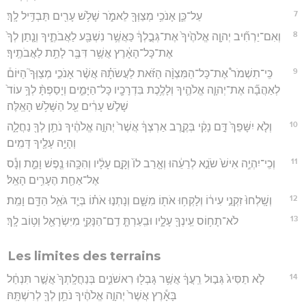
7
עַל־כֵּ֛ן אָנֹכִ֥י מְצַוְּךָ֖ לֵאמֹ֑ר שָׁלֹ֥שׁ עָרִ֖ים תַּבְדִּ֥יל לָֽךְ׃
8
וְאִם־יַרְחִ֞יב יְהוָ֤ה אֱלֹהֶ֙יךָ֙ אֶת־גְּבֻ֣לְךָ֔ כַּאֲשֶׁ֥ר נִשְׁבַּ֖ע לַאֲבֹתֶ֑יךָ וְנָ֤תַן לְךָ֙
אֶת־כָּל־הָאָ֔רֶץ אֲשֶׁ֥ר דִּבֶּ֖ר לָתֵ֥ת לַאֲבֹתֶֽיךָ׃
9
כִּֽי־תִשְׁמֹר֩ אֶת־כָּל־הַמִּצְוָ֨ה הַזֹּ֜את לַעֲשֹׂתָ֗הּ אֲשֶׁ֨ר אָנֹכִ֣י מְצַוְּךָ֮ הַיּוֹם֒
לְאַהֲבָ֞ה אֶת־יְהוָ֧ה אֱלֹהֶ֛יךָ וְלָלֶ֥כֶת בִּדְרָכָ֖יו כָּל־הַיָּמִ֑ים וְיָסַפְתָּ֨ לְךָ֥ עוֹד֙
שָׁלֹ֣שׁ עָרִ֔ים עַ֖ל הַשָּׁלֹ֥שׁ הָאֵֽלֶּה׃
10
וְלֹ֤א יִשָּׁפֵךְ֙ דָּ֣ם נָקִ֔י בְּקֶ֣רֶב אַרְצְךָ֔ אֲשֶׁר֙ יְהוָ֣ה אֱלֹהֶ֔יךָ נֹתֵ֥ן לְךָ֖ נַחֲלָ֑ה
וְהָיָ֥ה עָלֶ֖יךָ דָּמִֽים׃
11
וְכִֽי־יִהְיֶ֥ה אִישׁ֙ שֹׂנֵ֣א לְרֵעֵ֔הוּ וְאָ֤רַב לוֹ֙ וְקָ֣ם עָלָ֔יו וְהִכָּ֥הוּ נֶ֖פֶשׁ וָמֵ֑ת וְנָ֕ס
אֶל־אַחַ֖ת הֶעָרִ֥ים הָאֵֽל׃
12
וְשָֽׁלְחוּ֙ זִקְנֵ֣י עִיר֔וֹ וְלָקְח֥וּ אֹת֖וֹ מִשָּׁ֑ם וְנָתְנ֣וּ אֹת֗וֹ בְּיַ֛ד גֹּאֵ֥ל הַדָּ֖ם וָמֵֽת׃
13
לֹא־תָח֥וֹס עֵֽינְךָ֖ עָלָ֑יו וּבִֽעַרְתָּ֧ דַֽם־הַנָּקִ֛י מִיִּשְׂרָאֵ֖ל וְט֥וֹב לָֽךְ׃
Les limites des terrains
14
לֹ֤א תַסִּיג֙ גְּב֣וּל רֵֽעֲךָ֔ אֲשֶׁ֥ר גָּבְל֖וּ רִאשֹׁנִ֑ים בְּנַחֲלָֽתְךָ֙ אֲשֶׁ֣ר תִּנְחַ֔ל
בָּאָ֕רֶץ אֲשֶׁר֙ יְהוָ֣ה אֱלֹהֶ֔יךָ נֹתֵ֥ן לְךָ֖ לְרִשְׁתָּֽהּ׃