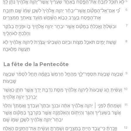
5
לֹ֥א תוּכַ֖ל לִזְבֹּ֣חַ אֶת־הַפָּ֑סַח בְּאַחַ֣ד שְׁעָרֶ֔יךָ אֲשֶׁר־יְהוָ֥ה אֱלֹהֶ֖יךָ נֹתֵ֥ן לָֽךְ׃
6
כִּ֠י אִֽם־אֶל־הַמָּק֞וֹם אֲשֶׁר־יִבְחַ֨ר יְהוָ֤ה אֱלֹהֶ֙יךָ֙ לְשַׁכֵּ֣ן שְׁמ֔וֹ שָׁ֛ם תִּזְבַּ֥ח
אֶת־הַפֶּ֖סַח בָּעָ֑רֶב כְּב֣וֹא הַשֶּׁ֔מֶשׁ מוֹעֵ֖ד צֵֽאתְךָ֥ מִמִּצְרָֽיִם׃
7
וּבִשַּׁלְתָּ֙ וְאָ֣כַלְתָּ֔ בַּמָּק֕וֹם אֲשֶׁ֥ר יִבְחַ֛ר יְהוָ֥ה אֱלֹהֶ֖יךָ בּ֑וֹ וּפָנִ֣יתָ בַבֹּ֔קֶר
וְהָלַכְתָּ֖ לְאֹהָלֶֽיךָ׃
8
שֵׁ֥שֶׁת יָמִ֖ים תֹּאכַ֣ל מַצּ֑וֹת וּבַיּ֣וֹם הַשְּׁבִיעִ֗י עֲצֶ֙רֶת֙ לַיהוָ֣ה אֱלֹהֶ֔יךָ לֹ֥א
תַעֲשֶׂ֖ה מְלָאכָֽה׃
La fête de la Pentecôte
9
שִׁבְעָ֥ה שָׁבֻעֹ֖ת תִּסְפָּר־לָ֑ךְ מֵהָחֵ֤ל חֶרְמֵשׁ֙ בַּקָּמָ֔ה תָּחֵ֣ל לִסְפֹּ֔ר שִׁבְעָ֖ה
שָׁבֻעֽוֹת׃
10
וְעָשִׂ֜יתָ חַ֤ג שָׁבֻעוֹת֙ לַיהוָ֣ה אֱלֹהֶ֔יךָ מִסַּ֛ת נִדְבַ֥ת יָדְךָ֖ אֲשֶׁ֣ר תִּתֵּ֑ן כַּאֲשֶׁ֥ר
יְבָרֶכְךָ֖ יְהוָ֥ה אֱלֹהֶֽיךָ׃
11
וְשָׂמַחְתָּ֞ לִפְנֵ֣י ׀ יְהוָ֣ה אֱלֹהֶ֗יךָ אַתָּ֨ה וּבִנְךָ֣ וּבִתֶּךָ֮ וְעַבְדְּךָ֣ וַאֲמָתֶךָ֒ וְהַלֵּוִי֙
אֲשֶׁ֣ר בִּשְׁעָרֶ֔יךָ וְהַגֵּ֛ר וְהַיָּת֥וֹם וְהָאַלְמָנָ֖ה אֲשֶׁ֣ר בְּקִרְבֶּ֑ךָ בַּמָּק֗וֹם אֲשֶׁ֤ר
יִבְחַר֙ יְהוָ֣ה אֱלֹהֶ֔יךָ לְשַׁכֵּ֥ן שְׁמ֖וֹ שָֽׁם׃
12
וְזָ֣כַרְתָּ֔ כִּי־עֶ֥בֶד הָיִ֖יתָ בְּמִצְרָ֑יִם וְשָׁמַרְתָּ֣ וְעָשִׂ֔יתָ אֶת־הַֽחֻקִּ֖ים הָאֵֽלֶּה׃