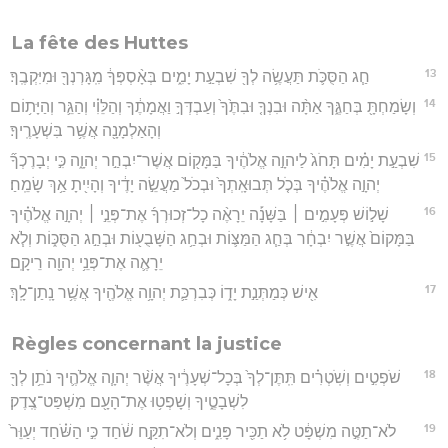
La fête des Huttes
13
חַ֧ג הַסֻּכֹּ֛ת תַּעֲשֶׂ֥ה לְךָ֖ שִׁבְעַ֣ת יָמִ֑ים בְּאָ֨סְפְּךָ֔ מִֽגָּרְנְךָ֖ וּמִיִּקְבֶֽךָ׃
14
וְשָׂמַחְתָּ֖ בְּחַגֶּ֑ךָ אַתָּ֨ה וּבִנְךָ֤ וּבִתֶּ֙ךָ֙ וְעַבְדְּךָ֣ וַאֲמָתֶ֔ךָ וְהַלֵּוִ֗י וְהַגֵּ֛ר וְהַיָּת֥וֹם
וְהָאַלְמָנָ֖ה אֲשֶׁ֥ר בִּשְׁעָרֶֽיךָ׃
15
שִׁבְעַ֣ת יָמִ֗ים תָּחֹג֙ לַיהוָ֣ה אֱלֹהֶ֔יךָ בַּמָּק֖וֹם אֲשֶׁר־יִבְחַ֣ר יְהוָ֑ה כִּ֣י יְבָרֶכְךָ֞
יְהוָ֣ה אֱלֹהֶ֗יךָ בְּכֹ֤ל תְּבוּאָֽתְךָ֙ וּבְכֹל֙ מַעֲשֵׂ֣ה יָדֶ֔יךָ וְהָיִ֖יתָ אַ֥ךְ שָׂמֵֽחַ׃
16
שָׁל֣וֹשׁ פְּעָמִ֣ים ׀ בַּשָּׁנָ֡ה יֵרָאֶ֨ה כָל־זְכוּרְךָ֜ אֶת־פְּנֵ֣י ׀ יְהוָ֣ה אֱלֹהֶ֗יךָ
בַּמָּקוֹם֙ אֲשֶׁ֣ר יִבְחָ֔ר בְּחַ֧ג הַמַּצּ֛וֹת וּבְחַ֥ג הַשָּׁבֻע֖וֹת וּבְחַ֣ג הַסֻּכּ֑וֹת וְלֹ֧א
יֵרָאֶ֛ה אֶת־פְּנֵ֥י יְהוָ֖ה רֵיקָֽם׃
17
אִ֖ישׁ כְּמַתְּנַ֣ת יָד֑וֹ כְּבִרְכַּ֛ת יְהוָ֥ה אֱלֹהֶ֖יךָ אֲשֶׁ֥ר נָֽתַן־לָֽךְ׃
Règles concernant la justice
18
שֹׁפְטִ֣ים וְשֹֽׁטְרִ֗ים תִּֽתֶּן־לְךָ֙ בְּכָל־שְׁעָרֶ֔יךָ אֲשֶׁ֨ר יְהוָ֧ה אֱלֹהֶ֛יךָ נֹתֵ֥ן לְךָ֖
לִשְׁבָטֶ֑יךָ וְשָׁפְט֥וּ אֶת־הָעָ֖ם מִשְׁפַּט־צֶֽדֶק׃
19
לֹא־תַטֶּ֣ה מִשְׁפָּ֔ט לֹ֥א תַכִּ֖יר פָּנִ֑ים וְלֹא־תִקַּ֣ח שֹׁ֔חַד כִּ֣י הַשֹּׁ֗חַד יְעַוֵּר֙