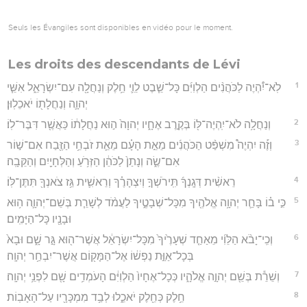
Seuls les Évangiles sont disponibles en vidéo pour le moment.
Les droits des descendants de Lévi
1
לֹֽא־יִ֠הְיֶה לַכֹּהֲנִ֨ים הַלְוִיִּ֜ם כָּל־שֵׁ֧בֶט לֵוִ֛י חֵ֥לֶק וְנַחֲלָ֖ה עִם־יִשְׂרָאֵ֑ל אִשֵּׁ֧י
יְהוָ֛ה וְנַחֲלָת֖וֹ יֹאכֵלֽוּן׃
2
וְנַחֲלָ֥ה לֹא־יִֽהְיֶה־לּ֖וֹ בְּקֶ֣רֶב אֶחָ֑יו יְהוָה֙ ה֣וּא נַחֲלָת֔וֹ כַּאֲשֶׁ֖ר דִּבֶּר־לֽוֹ׃
3
וְזֶ֡ה יִהְיֶה֩ מִשְׁפַּ֨ט הַכֹּהֲנִ֜ים מֵאֵ֣ת הָעָ֗ם מֵאֵ֛ת זֹבְחֵ֥י הַזֶּ֖בַח אִם־שׁ֣וֹר
אִם־שֶׂ֑ה וְנָתַן֙ לַכֹּהֵ֔ן הַזְּרֹ֥עַ וְהַלְּחָיַ֖יִם וְהַקֵּבָֽה׃
4
רֵאשִׁ֨ית דְּגָֽנְךָ֜ תִּֽירֹשְׁךָ֣ וְיִצְהָרֶ֗ךָ וְרֵאשִׁ֛ית גֵּ֥ז צֹאנְךָ֖ תִּתֶּן־לּֽוֹ׃
5
כִּ֣י ב֗וֹ בָּחַ֛ר יְהוָ֥ה אֱלֹהֶ֖יךָ מִכָּל־שְׁבָטֶ֑יךָ לַעֲמֹ֨ד לְשָׁרֵ֧ת בְּשֵׁם־יְהוָ֛ה ה֥וּא
וּבָנָ֖יו כָּל־הַיָּמִֽים׃
6
וְכִֽי־יָבֹ֨א הַלֵּוִ֜י מֵאַחַ֤ד שְׁעָרֶ֙יךָ֙ מִכָּל־יִשְׂרָאֵ֔ל אֲשֶׁר־ה֖וּא גָּ֣ר שָׁ֑ם וּבָא֙
בְּכָל־אַוַּ֣ת נַפְשׁ֔וֹ אֶל־הַמָּק֖וֹם אֲשֶׁר־יִבְחַ֥ר יְהוָֽה׃
7
וְשֵׁרֵ֕ת בְּשֵׁ֖ם יְהוָ֣ה אֱלֹהָ֑יו כְּכָל־אֶחָיו֙ הַלְוִיִּ֔ם הָעֹמְדִ֥ים שָׁ֖ם לִפְנֵ֥י יְהוָֽה׃
8
חֵ֥לֶק כְּחֵ֖לֶק יֹאכֵ֑לוּ לְבַ֥ד מִמְכָּרָ֖יו עַל־הָאָבֽוֹת׃