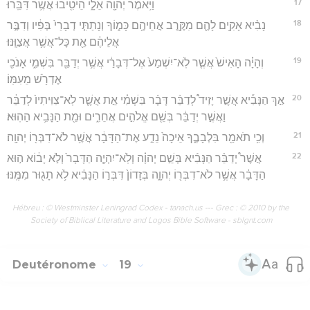
17
וַיֹּ֥אמֶר יְהוָ֖ה אֵלָ֑י הֵיטִ֖יבוּ אֲשֶׁ֥ר דִּבֵּֽרוּ׃
18
נָבִ֨יא אָקִ֥ים לָהֶ֛ם מִקֶּ֥רֶב אֲחֵיהֶ֖ם כָּמ֑וֹךָ וְנָתַתִּ֤י דְבָרַי֙ בְּפִ֔יו וְדִבֶּ֣ר
אֲלֵיהֶ֔ם אֵ֖ת כָּל־אֲשֶׁ֥ר אֲצַוֶּֽנּוּ׃
19
וְהָיָ֗ה הָאִישׁ֙ אֲשֶׁ֤ר לֹֽא־יִשְׁמַע֙ אֶל־דְּבָרַ֔י אֲשֶׁ֥ר יְדַבֵּ֖ר בִּשְׁמִ֑י אָנֹכִ֖י
אֶדְרֹ֥שׁ מֵעִמּֽוֹ׃
20
אַ֣ךְ הַנָּבִ֡יא אֲשֶׁ֣ר יָזִיד֩ לְדַבֵּ֨ר דָּבָ֜ר בִּשְׁמִ֗י אֵ֣ת אֲשֶׁ֤ר לֹֽא־צִוִּיתִיו֙ לְדַבֵּ֔ר
וַאֲשֶׁ֣ר יְדַבֵּ֔ר בְּשֵׁ֖ם אֱלֹהִ֣ים אֲחֵרִ֑ים וּמֵ֖ת הַנָּבִ֥יא הַהֽוּא׃
21
וְכִ֥י תֹאמַ֖ר בִּלְבָבֶ֑ךָ אֵיכָה֙ נֵדַ֣ע אֶת־הַדָּבָ֔ר אֲשֶׁ֥ר לֹא־דִבְּר֖וֹ יְהוָֽה׃
22
אֲשֶׁר֩ יְדַבֵּ֨ר הַנָּבִ֜יא בְּשֵׁ֣ם יְהוָ֗ה וְלֹֽא־יִהְיֶ֤ה הַדָּבָר֙ וְלֹ֣א יָב֔וֹא ה֣וּא
הַדָּבָ֔ר אֲשֶׁ֥ר לֹא־דִבְּר֖וֹ יְהוָ֑ה בְּזָדוֹן֙ דִּבְּר֣וֹ הַנָּבִ֔יא לֹ֥א תָג֖וּר מִמֶּֽנּוּ׃
Hébreu : © Westminster Leningrad Codex - tanach.us --- Grec : © 2010 by the
Society of Biblical Literature and Logos Bible Software - sblgnt.com
Deutéronome
19