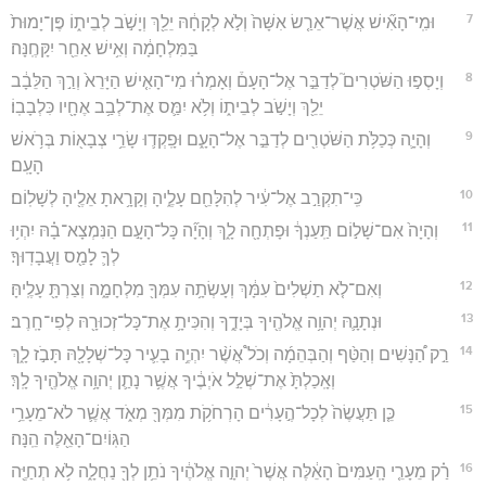
7
וּמִֽי־הָאִ֞ישׁ אֲשֶׁר־אֵרַ֤שׂ אִשָּׁה֙ וְלֹ֣א לְקָחָ֔הּ יֵלֵ֖ךְ וְיָשֹׁ֣ב לְבֵית֑וֹ פֶּן־יָמוּת֙
בַּמִּלְחָמָ֔ה וְאִ֥ישׁ אַחֵ֖ר יִקָּחֶֽנָּה׃
8
וְיָסְפ֣וּ הַשֹּׁטְרִים֮ לְדַבֵּ֣ר אֶל־הָעָם֒ וְאָמְר֗וּ מִי־הָאִ֤ישׁ הַיָּרֵא֙ וְרַ֣ךְ הַלֵּבָ֔ב
יֵלֵ֖ךְ וְיָשֹׁ֣ב לְבֵית֑וֹ וְלֹ֥א יִמַּ֛ס אֶת־לְבַ֥ב אֶחָ֖יו כִּלְבָבֽוֹ׃
9
וְהָיָ֛ה כְּכַלֹּ֥ת הַשֹּׁטְרִ֖ים לְדַבֵּ֣ר אֶל־הָעָ֑ם וּפָֽקְד֛וּ שָׂרֵ֥י צְבָא֖וֹת בְּרֹ֥אשׁ
הָעָֽם׃
10
כִּֽי־תִקְרַ֣ב אֶל־עִ֔יר לְהִלָּחֵ֖ם עָלֶ֑יהָ וְקָרָ֥אתָ אֵלֶ֖יהָ לְשָׁלֽוֹם׃
11
וְהָיָה֙ אִם־שָׁל֣וֹם תַּֽעַנְךָ֔ וּפָתְחָ֖ה לָ֑ךְ וְהָיָ֞ה כָּל־הָעָ֣ם הַנִּמְצָא־בָ֗הּ יִהְי֥וּ
לְךָ֛ לָמַ֖ס וַעֲבָדֽוּךָ׃
12
וְאִם־לֹ֤א תַשְׁלִים֙ עִמָּ֔ךְ וְעָשְׂתָ֥ה עִמְּךָ֖ מִלְחָמָ֑ה וְצַרְתָּ֖ עָלֶֽיהָּ׃
13
וּנְתָנָ֛הּ יְהוָ֥ה אֱלֹהֶ֖יךָ בְּיָדֶ֑ךָ וְהִכִּיתָ֥ אֶת־כָּל־זְכוּרָ֖הּ לְפִי־חָֽרֶב׃
14
רַ֣ק הַ֠נָּשִׁים וְהַטַּ֨ף וְהַבְּהֵמָ֜ה וְכֹל֩ אֲשֶׁ֨ר יִהְיֶ֥ה בָעִ֛יר כָּל־שְׁלָלָ֖הּ תָּבֹ֣ז לָ֑ךְ
וְאָֽכַלְתָּ֙ אֶת־שְׁלַ֣ל אֹיְבֶ֔יךָ אֲשֶׁ֥ר נָתַ֛ן יְהוָ֥ה אֱלֹהֶ֖יךָ לָֽךְ׃
15
כֵּ֤ן תַּעֲשֶׂה֙ לְכָל־הֶ֣עָרִ֔ים הָרְחֹקֹ֥ת מִמְּךָ֖ מְאֹ֑ד אֲשֶׁ֛ר לֹא־מֵעָרֵ֥י
הַגּֽוֹיִם־הָאֵ֖לֶּה הֵֽנָּה׃
16
רַ֗ק מֵעָרֵ֤י הָֽעַמִּים֙ הָאֵ֔לֶּה אֲשֶׁר֙ יְהוָ֣ה אֱלֹהֶ֔יךָ נֹתֵ֥ן לְךָ֖ נַחֲלָ֑ה לֹ֥א תְחַיֶּ֖ה