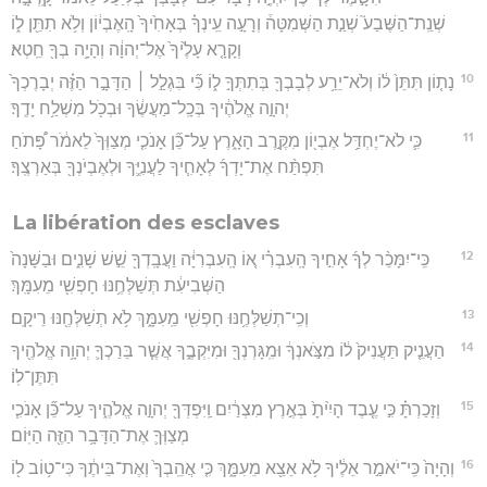
שְׁנַֽת־הַשֶּׁבַע֮ שְׁנַ֣ת הַשְּׁמִטָּה֒ וְרָעָ֣ה עֵֽינְךָ֗ בְּאָחִ֙יךָ֙ הָֽאֶבְי֔וֹן וְלֹ֥א תִתֵּ֖ן ל֑וֹ
וְקָרָ֤א עָלֶ֙יךָ֙ אֶל־יְהוָ֔ה וְהָיָ֥ה בְךָ֖ חֵֽטְא׃
10
נָת֤וֹן תִּתֵּן֙ ל֔וֹ וְלֹא־יֵרַ֥ע לְבָבְךָ֖ בְּתִתְּךָ֣ ל֑וֹ כִּ֞י בִּגְלַ֣ל ׀ הַדָּבָ֣ר הַזֶּ֗ה יְבָרֶכְךָ֙
יְהוָ֣ה אֱלֹהֶ֔יךָ בְּכָֽל־מַעֲשֶׂ֔ךָ וּבְכֹ֖ל מִשְׁלַ֥ח יָדֶֽךָ׃
11
כִּ֛י לֹא־יֶחְדַּ֥ל אֶבְי֖וֹן מִקֶּ֣רֶב הָאָ֑רֶץ עַל־כֵּ֞ן אָנֹכִ֤י מְצַוְּךָ֙ לֵאמֹ֔ר פָּ֠תֹחַ
תִּפְתַּ֨ח אֶת־יָדְךָ֜ לְאָחִ֧יךָ לַעֲנִיֶּ֛ךָ וּלְאֶבְיֹנְךָ֖ בְּאַרְצֶֽךָ׃
La libération des esclaves
12
כִּֽי־יִמָּכֵ֨ר לְךָ֜ אָחִ֣יךָ הָֽעִבְרִ֗י א֚וֹ הָֽעִבְרִיָּ֔ה וַעֲבָֽדְךָ֖ שֵׁ֣שׁ שָׁנִ֑ים וּבַשָּׁנָה֙
הַשְּׁבִיעִ֔ת תְּשַׁלְּחֶ֥נּוּ חָפְשִׁ֖י מֵעִמָּֽךְ׃
13
וְכִֽי־תְשַׁלְּחֶ֥נּוּ חָפְשִׁ֖י מֵֽעִמָּ֑ךְ לֹ֥א תְשַׁלְּחֶ֖נּוּ רֵיקָֽם׃
14
הַעֲנֵ֤יק תַּעֲנִיק֙ ל֔וֹ מִצֹּ֣אנְךָ֔ וּמִֽגָּרְנְךָ֖ וּמִיִּקְבֶ֑ךָ אֲשֶׁ֧ר בֵּרַכְךָ֛ יְהוָ֥ה אֱלֹהֶ֖יךָ
תִּתֶּן־לֽוֹ׃
15
וְזָכַרְתָּ֗ כִּ֣י עֶ֤בֶד הָיִ֙יתָ֙ בְּאֶ֣רֶץ מִצְרַ֔יִם וַֽיִּפְדְּךָ֖ יְהוָ֣ה אֱלֹהֶ֑יךָ עַל־כֵּ֞ן אָנֹכִ֧י
מְצַוְּךָ֛ אֶת־הַדָּבָ֥ר הַזֶּ֖ה הַיּֽוֹם׃
16
וְהָיָה֙ כִּֽי־יֹאמַ֣ר אֵלֶ֔יךָ לֹ֥א אֵצֵ֖א מֵעִמָּ֑ךְ כִּ֤י אֲהֵֽבְךָ֙ וְאֶת־בֵּיתֶ֔ךָ כִּי־ט֥וֹב ל֖וֹ