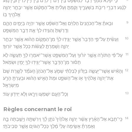
כִּ֣י יִפָּלֵא֩ מִמְּךָ֨ דָבָ֜ר לַמִּשְׁפָּ֗ט בֵּֽין־דָּ֨ם ׀ לְדָ֜ם בֵּֽין־דִּ֣ין לְדִ֗ין וּבֵ֥ין נֶ֙גַע֙
לָנֶ֔גַע דִּבְרֵ֥י רִיבֹ֖ת בִּשְׁעָרֶ֑יךָ וְקַמְתָּ֣ וְעָלִ֔יתָ אֶל־הַמָּק֔וֹם אֲשֶׁ֥ר יִבְחַ֛ר יְהוָ֥ה
אֱלֹהֶ֖יךָ בּֽוֹ׃
9
וּבָאתָ֗ אֶל־הַכֹּהֲנִים֙ הַלְוִיִּ֔ם וְאֶל־הַשֹּׁפֵ֔ט אֲשֶׁ֥ר יִהְיֶ֖ה בַּיָּמִ֣ים הָהֵ֑ם
וְדָרַשְׁתָּ֙ וְהִגִּ֣ידוּ לְךָ֔ אֵ֖ת דְּבַ֥ר הַמִּשְׁפָּֽט׃
10
וְעָשִׂ֗יתָ עַל־פִּ֤י הַדָּבָר֙ אֲשֶׁ֣ר יַגִּ֣ידֽוּ לְךָ֔ מִן־הַמָּק֣וֹם הַה֔וּא אֲשֶׁ֖ר יִבְחַ֣ר
יְהוָ֑ה וְשָׁמַרְתָּ֣ לַעֲשׂ֔וֹת כְּכֹ֖ל אֲשֶׁ֥ר יוֹרֽוּךָ׃
11
עַל־פִּ֨י הַתּוֹרָ֜ה אֲשֶׁ֣ר יוֹר֗וּךָ וְעַל־הַמִּשְׁפָּ֛ט אֲשֶׁר־יֹאמְר֥וּ לְךָ֖ תַּעֲשֶׂ֑ה לֹ֣א
תָס֗וּר מִן־הַדָּבָ֛ר אֲשֶׁר־יַגִּ֥ידֽוּ לְךָ֖ יָמִ֥ין וּשְׂמֹֽאל׃
12
וְהָאִ֞ישׁ אֲשֶׁר־יַעֲשֶׂ֣ה בְזָד֗וֹן לְבִלְתִּ֨י שְׁמֹ֤עַ אֶל־הַכֹּהֵן֙ הָעֹמֵ֞ד לְשָׁ֤רֶת שָׁם֙
אֶת־יְהוָ֣ה אֱלֹהֶ֔יךָ א֖וֹ אֶל־הַשֹּׁפֵ֑ט וּמֵת֙ הָאִ֣ישׁ הַה֔וּא וּבִֽעַרְתָּ֥ הָרָ֖ע
מִיִּשְׂרָאֵֽל׃
13
וְכָל־הָעָ֖ם יִשְׁמְע֣וּ וְיִרָ֑אוּ וְלֹ֥א יְזִיד֖וּן עֽוֹד׃
Règles concernant le roi
14
כִּֽי־תָבֹ֣א אֶל־הָאָ֗רֶץ אֲשֶׁ֨ר יְהוָ֤ה אֱלֹהֶ֙יךָ֙ נֹתֵ֣ן לָ֔ךְ וִֽירִשְׁתָּ֖הּ וְיָשַׁ֣בְתָּה בָּ֑הּ
וְאָמַרְתָּ֗ אָשִׂ֤ימָה עָלַי֙ מֶ֔לֶךְ כְּכָל־הַגּוֹיִ֖ם אֲשֶׁ֥ר סְבִיבֹתָֽי׃