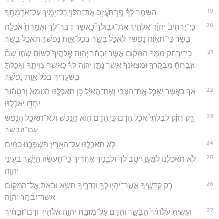
19
הִשָּׁ֣מֶר לְךָ֔ פֶּֽן־תַּעֲזֹ֖ב אֶת־הַלֵּוִ֑י כָּל־יָמֶ֖יךָ עַל־אַדְמָתֶֽךָ׃
20
כִּֽי־יַרְחִיב֩ יְהוָ֨ה אֱלֹהֶ֥יךָ אֶֽת־גְּבֽוּלְךָ֮ כַּאֲשֶׁ֣ר דִּבֶּר־לָךְ֒ וְאָמַרְתָּ֙ אֹכְלָ֣ה
בָשָׂ֔ר כִּֽי־תְאַוֶּ֥ה נַפְשְׁךָ֖ לֶאֱכֹ֣ל בָּשָׂ֑ר בְּכָל־אַוַּ֥ת נַפְשְׁךָ֖ תֹּאכַ֥ל בָּשָֽׂר׃
21
כִּֽי־יִרְחַ֨ק מִמְּךָ֜ הַמָּק֗וֹם אֲשֶׁ֨ר יִבְחַ֜ר יְהוָ֣ה אֱלֹהֶיךָ֮ לָשׂ֣וּם שְׁמ֣וֹ שָׁם֒
וְזָבַחְתָּ֞ מִבְּקָרְךָ֣ וּמִצֹּֽאנְךָ֗ אֲשֶׁ֨ר נָתַ֤ן יְהוָה֙ לְךָ֔ כַּאֲשֶׁ֖ר צִוִּיתִ֑ךָ וְאָֽכַלְתָּ֙
בִּשְׁעָרֶ֔יךָ בְּכֹ֖ל אַוַּ֥ת נַפְשֶֽׁךָ׃
22
אַ֗ךְ כַּאֲשֶׁ֨ר יֵאָכֵ֤ל אֶֽת־הַצְּבִי֙ וְאֶת־הָ֣אַיָּ֔ל כֵּ֖ן תֹּאכְלֶ֑נּוּ הַטָּמֵא֙ וְהַטָּה֔וֹר
יַחְדָּ֖ו יֹאכְלֶֽנּוּ׃
23
רַ֣ק חֲזַ֗ק לְבִלְתִּי֙ אֲכֹ֣ל הַדָּ֔ם כִּ֥י הַדָּ֖ם ה֣וּא הַנָּ֑פֶשׁ וְלֹא־תֹאכַ֥ל הַנֶּ֖פֶשׁ
עִם־הַבָּשָֽׂר׃
24
לֹ֖א תֹּאכְלֶ֑נּוּ עַל־הָאָ֥רֶץ תִּשְׁפְּכֶ֖נּוּ כַּמָּֽיִם׃
25
לֹ֖א תֹּאכְלֶ֑נּוּ לְמַ֨עַן יִיטַ֤ב לְךָ֙ וּלְבָנֶ֣יךָ אַחֲרֶ֔יךָ כִּֽי־תַעֲשֶׂ֥ה הַיָּשָׁ֖ר בְּעֵינֵ֥י
יְהוָֽה׃
26
רַ֧ק קָֽדָשֶׁ֛יךָ אֲשֶׁר־יִהְי֥וּ לְךָ֖ וּנְדָרֶ֑יךָ תִּשָּׂ֣א וּבָ֔אתָ אֶל־הַמָּק֖וֹם
אֲשֶׁר־יִבְחַ֥ר יְהוָֽה׃
27
וְעָשִׂ֤יתָ עֹלֹתֶ֙יךָ֙ הַבָּשָׂ֣ר וְהַדָּ֔ם עַל־מִזְבַּ֖ח יְהוָ֣ה אֱלֹהֶ֑יךָ וְדַם־זְבָחֶ֗יךָ