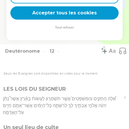
32
וּשְׁמַרְתֶּ֣ם לַעֲשׂ֔וֹת אֵ֥ת כָּל־הַֽחֻקִּ֖ים וְאֶת־הַמִּשְׁפָּטִ֑ים אֲשֶׁ֧ר אָנֹכִ֛י נֹתֵ֥ן
Accepter tous les cookies
לִפְנֵיכֶ֖ם הַיּֽוֹם׃
Hébreu : © Westminster Leningrad Codex - tanach.us --- Grec : © 2010 by the
Tout refuser
Society of Biblical Literature and Logos Bible Software - sblgnt.com
Deutéronome
12
Seuls les Évangiles sont disponibles en vidéo pour le moment.
LES LOIS DU SEIGNEUR
1
אֵ֠לֶּה הַֽחֻקִּ֣ים וְהַמִּשְׁפָּטִים֮ אֲשֶׁ֣ר תִּשְׁמְר֣וּן לַעֲשׂוֹת֒ בָּאָ֕רֶץ אֲשֶׁר֩ נָתַ֨ן
יְהוָ֜ה אֱלֹהֵ֧י אֲבֹתֶ֛יךָ לְךָ֖ לְרִשְׁתָּ֑הּ כָּל־הַיָּמִ֔ים אֲשֶׁר־אַתֶּ֥ם חַיִּ֖ים
עַל־הָאֲדָמָֽה׃
Un seul lieu de culte