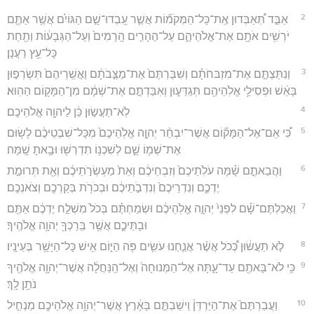
2
אַבֵּ֣ד תְּ֠אַבְּדוּן אֶֽת־כָּל־הַמְּקֹמ֞וֹת אֲשֶׁ֧ר עָֽבְדוּ־שָׁ֣ם הַגּוֹיִ֗ם אֲשֶׁ֥ר אַתֶּ֛ם
יֹרְשִׁ֥ים אֹתָ֖ם אֶת־אֱלֹהֵיהֶ֑ם עַל־הֶהָרִ֤ים הָֽרָמִים֙ וְעַל־הַגְּבָע֔וֹת וְתַ֖חַת
כָּל־עֵ֥ץ רַעֲנָן׃
3
וְנִתַּצְתֶּ֣ם אֶת־מִזְבּחֹתָ֗ם וְשִׁבַּרְתֶּם֙ אֶת־מַצֵּ֣בֹתָ֔ם וַאֲשֵֽׁרֵיהֶם֙ תִּשְׂרְפ֣וּן
בָּאֵ֔שׁ וּפְסִילֵ֥י אֱלֹֽהֵיהֶ֖ם תְּגַדֵּע֑וּן וְאִבַּדְתֶּ֣ם אֶת־שְׁמָ֔ם מִן־הַמָּק֖וֹם הַהֽוּא׃
4
לֹֽא־תַעֲשׂ֣וּן כֵּ֔ן לַיהוָ֖ה אֱלֹהֵיכֶֽם׃
5
כִּ֠י אִֽם־אֶל־הַמָּק֞וֹם אֲשֶׁר־יִבְחַ֨ר יְהוָ֤ה אֱלֹֽהֵיכֶם֙ מִכָּל־שִׁבְטֵיכֶ֔ם לָשׂ֥וּם
אֶת־שְׁמ֖וֹ שָׁ֑ם לְשִׁכְנ֥וֹ תִדְרְשׁ֖וּ וּבָ֥אתָ שָֽׁמָּה׃
6
וַהֲבֵאתֶ֣ם שָׁ֗מָּה עֹלֹֽתֵיכֶם֙ וְזִבְחֵיכֶ֔ם וְאֵת֙ מַעְשְׂרֹ֣תֵיכֶ֔ם וְאֵ֖ת תְּרוּמַ֣ת
יֶדְכֶ֑ם וְנִדְרֵיכֶם֙ וְנִדְבֹ֣תֵיכֶ֔ם וּבְכֹרֹ֥ת בְּקַרְכֶ֖ם וְצֹאנְכֶֽם׃
7
וַאֲכַלְתֶּם־שָׁ֗ם לִפְנֵי֙ יְהוָ֣ה אֱלֹֽהֵיכֶ֔ם וּשְׂמַחְתֶּ֗ם בְּכֹל֙ מִשְׁלַ֣ח יֶדְכֶ֔ם אַתֶּ֖ם
וּבָתֵּיכֶ֑ם אֲשֶׁ֥ר בֵּֽרַכְךָ֖ יְהוָ֥ה אֱלֹהֶֽיךָ׃
8
לֹ֣א תַעֲשׂ֔וּן כְּ֠כֹל אֲשֶׁ֨ר אֲנַ֧חְנוּ עֹשִׂ֛ים פֹּ֖ה הַיּ֑וֹם אִ֖ישׁ כָּל־הַיָּשָׁ֥ר בְּעֵינָֽיו׃
9
כִּ֥י לֹא־בָּאתֶ֖ם עַד־עָ֑תָּה אֶל־הַמְּנוּחָה֙ וְאֶל־הַֽנַּחֲלָ֔ה אֲשֶׁר־יְהוָ֥ה אֱלֹהֶ֖יךָ
נֹתֵ֥ן לָֽךְ׃
10
וַעֲבַרְתֶּם֮ אֶת־הַיַּרְדֵּן֒ וִֽישַׁבְתֶּ֣ם בָּאָ֔רֶץ אֲשֶׁר־יְהוָ֥ה אֱלֹהֵיכֶ֖ם מַנְחִ֣יל