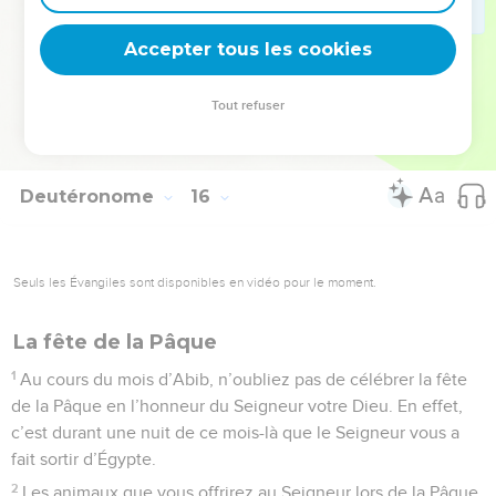
23
Toutefois, vous ne consommerez pas le sang de l’animal ;
Accepter tous les cookies
vous le verserez sur le sol, comme de l’eau.
© Société biblique française – Bibli’O, 1997, avec autorisation. Pour vous procurer
Tout refuser
une Bible imprimée, rendez-vous sur www.editionsbiblio.fr
Deutéronome
16
Seuls les Évangiles sont disponibles en vidéo pour le moment.
La fête de la Pâque
1
Au cours du mois d’Abib, n’oubliez pas de célébrer la fête
de la Pâque en l’honneur du Seigneur votre Dieu. En effet,
c’est durant une nuit de ce mois-là que le Seigneur vous a
fait sortir d’Égypte.
2
Les animaux que vous offrirez au Seigneur lors de la Pâque