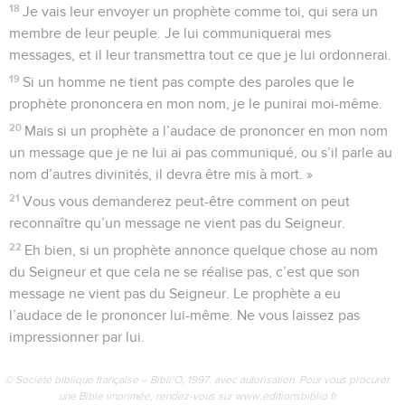
18
Je vais leur envoyer un prophète comme toi, qui sera un
membre de leur peuple. Je lui communiquerai mes
messages, et il leur transmettra tout ce que je lui ordonnerai.
19
Si un homme ne tient pas compte des paroles que le
prophète prononcera en mon nom, je le punirai moi-même.
20
Mais si un prophète a l’audace de prononcer en mon nom
un message que je ne lui ai pas communiqué, ou s’il parle au
nom d’autres divinités, il devra être mis à mort. »
21
Vous vous demanderez peut-être comment on peut
reconnaître qu’un message ne vient pas du Seigneur.
22
Eh bien, si un prophète annonce quelque chose au nom
du Seigneur et que cela ne se réalise pas, c’est que son
message ne vient pas du Seigneur. Le prophète a eu
l’audace de le prononcer lui-même. Ne vous laissez pas
impressionner par lui.
© Société biblique française – Bibli’O, 1997, avec autorisation. Pour vous procurer
une Bible imprimée, rendez-vous sur www.editionsbiblio.fr