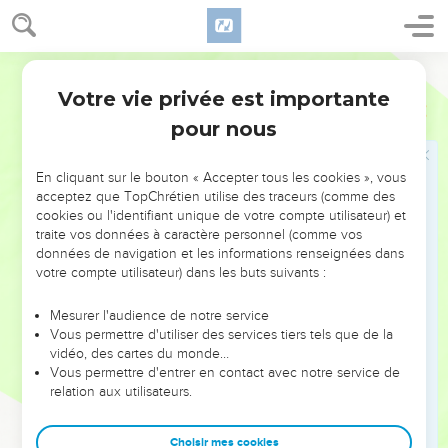
qu’un ouvrier salarié. Rendez-lui donc la liberté, et le
Seigneur votre Dieu vous bénira dans tout ce que vous
entreprendrez.
Français Courant
Votre vie privée est importante
Les premiers-nés des animaux
Deutéronome
15
pour nous
19
Tout premier-né mâle de vos vaches, brebis ou chèvres
doit être consacré au Seigneur votre Dieu ; vous ne ferez
En cliquant sur le bouton « Accepter tous les cookies », vous
donc pas travailler un taureau premier-né, et vous ne tondrez
acceptez que TopChrétien utilise des traceurs (comme des
pas un mouton premier-né.
cookies ou l'identifiant unique de votre compte utilisateur) et
traite vos données à caractère personnel (comme vos
20
Chaque année, vous les mangerez en famille, au
données de navigation et les informations renseignées dans
sanctuaire du Seigneur votre Dieu, dans le lieu qu’il aura
votre compte utilisateur) dans les buts suivants :
choisi.
21
Si l’un d’eux a un défaut, s’il est boiteux ou aveugle, ou s’il
Mesurer l'audience de notre service
Vous permettre d'utiliser des services tiers tels que de la
a n’importe quel autre défaut grave, vous ne l’offrirez pas en
vidéo, des cartes du monde…
sacrifice au Seigneur votre Dieu.
Vous permettre d'entrer en contact avec notre service de
22
relation aux utilisateurs.
Vous le mangerez chez vous ; et chacun, qu’il soit ou non
en état de pureté, pourra participer à ce repas, comme
lorsqu’on mange de la gazelle ou du cerf.
Choisir mes cookies