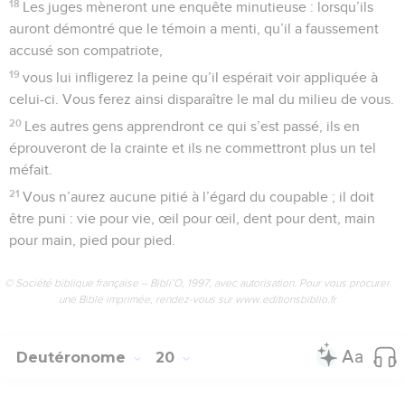
18
Les juges mèneront une enquête minutieuse : lorsqu’ils
auront démontré que le témoin a menti, qu’il a faussement
accusé son compatriote,
19
vous lui infligerez la peine qu’il espérait voir appliquée à
celui-ci. Vous ferez ainsi disparaître le mal du milieu de vous.
20
Les autres gens apprendront ce qui s’est passé, ils en
éprouveront de la crainte et ils ne commettront plus un tel
méfait.
21
Vous n’aurez aucune pitié à l’égard du coupable ; il doit
être puni : vie pour vie, œil pour œil, dent pour dent, main
pour main, pied pour pied.
© Société biblique française – Bibli’O, 1997, avec autorisation. Pour vous procurer
une Bible imprimée, rendez-vous sur www.editionsbiblio.fr
Deutéronome
20