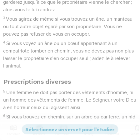
garderez jusqu’à ce que le propriétaire vienne le chercher ;
alors vous le lui rendrez.
3
Vous agirez de même si vous trouvez un âne, un manteau
ou tout autre objet égaré par son propriétaire. Vous ne
pouvez pas refuser de vous en occuper.
4
Si vous voyez un âne ou un bœuf appartenant à un
compatriote tomber en chemin, vous ne devez pas non plus
laisser le propriétaire s’en occuper seul ; aidez-le à relever
l’animal.
Prescriptions diverses
5
Une femme ne doit pas porter des vêtements d’homme, ni
un homme des vêtements de femme. Le Seigneur votre Dieu
a en horreur ceux qui agissent ainsi.
6
Si vous trouvez en chemin, sur un arbre ou par terre, un nid
d’oiseaux avec la mère couvant ses œufs ou protégeant ses
petits, vous ne devez pas prendre la mère en même temps
Contenus
Versions
Commentaires
Strong
Dictionnaire
que les petits ;