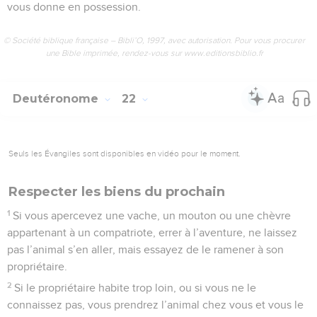
vous donne en possession.
© Société biblique française – Bibli’O, 1997, avec autorisation. Pour vous procurer
une Bible imprimée, rendez-vous sur www.editionsbiblio.fr
Deutéronome
22
Seuls les Évangiles sont disponibles en vidéo pour le moment.
Respecter les biens du prochain
1
Si vous apercevez une vache, un mouton ou une chèvre
appartenant à un compatriote, errer à l’aventure, ne laissez
pas l’animal s’en aller, mais essayez de le ramener à son
propriétaire.
2
Si le propriétaire habite trop loin, ou si vous ne le
connaissez pas, vous prendrez l’animal chez vous et vous le