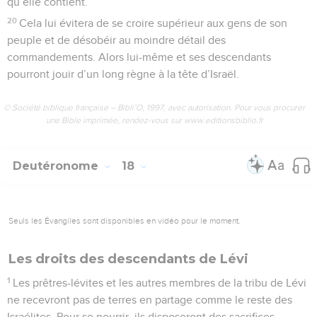
qu’elle contient.
20
Cela lui évitera de se croire supérieur aux gens de son
peuple et de désobéir au moindre détail des
commandements. Alors lui-même et ses descendants
pourront jouir d’un long règne à la tête d’Israël.
© Société biblique française – Bibli’O, 1997, avec autorisation. Pour vous procurer
une Bible imprimée, rendez-vous sur www.editionsbiblio.fr
Deutéronome
18
Seuls les Évangiles sont disponibles en vidéo pour le moment.
Les droits des descendants de Lévi
1
Les prêtres-lévites et les autres membres de la tribu de Lévi
ne recevront pas de terres en partage comme le reste des
Israélites. Pour se nourrir, ils disposeront des sacrifices