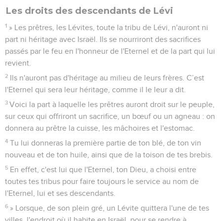
Les droits des descendants de Lévi
1
» Les prêtres, les Lévites, toute la tribu de Lévi, n'auront ni
part ni héritage avec Israël. Ils se nourriront des sacrifices
passés par le feu en l'honneur de l'Eternel et de la part qui lui
revient.
2
Ils n'auront pas d'héritage au milieu de leurs frères. C’est
l'Eternel qui sera leur héritage, comme il le leur a dit.
3
Voici la part à laquelle les prêtres auront droit sur le peuple,
sur ceux qui offriront un sacrifice, un bœuf ou un agneau : on
donnera au prêtre la cuisse, les mâchoires et l'estomac.
4
Tu lui donneras la première partie de ton blé, de ton vin
nouveau et de ton huile, ainsi que de la toison de tes brebis.
5
En effet, c'est lui que l'Eternel, ton Dieu, a choisi entre
toutes tes tribus pour faire toujours le service au nom de
l'Eternel, lui et ses descendants.
6
» Lorsque, de son plein gré, un Lévite quittera l'une de tes
villes, l'endroit où il habite en Israël, pour se rendre à