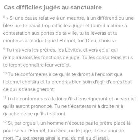
Cas difficiles jugés au sanctuaire
8
» Si une cause relative à un meurtre, à un différend ou une
blessure te paraît trop difficile à juger et fournit matière à
contestation aux portes de ta ville, tu te lèveras et tu
monteras à l'endroit que l'Eternel, ton Dieu, choisira.
9
Tu iras vers les prêtres, les Lévites, et vers celui qui
remplira alors les fonctions de juge. Tu les consulteras et ils
te feront connaître leur verdict.
10
Tu te conformeras à ce qu'ils te diront à l'endroit que
l'Eternel choisira et tu prendras bien soin d'agir d'après tout
ce qu'ils t'enseigneront.
11
Tu te conformeras à la loi qu'ils t'enseigneront et au verdict
qu'ils auront prononcé. Tu ne t’écarteras ni à droite ni à
gauche de ce qu’ils te diront.
12
Si, par orgueil, un homme n'écoute pas le prêtre placé là
pour servir l'Eternel, ton Dieu, ou le juge, il sera puni de
mort. Tu extirperas ainsi le mal du milieu d'Israël,