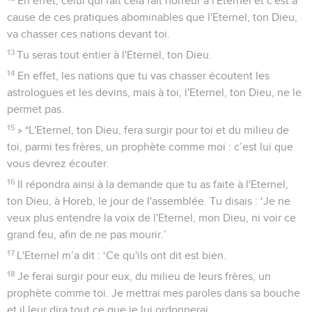
En effet, celui qui fait cela fait horreur à l'Eternel et c'est à
cause de ces pratiques abominables que l'Eternel, ton Dieu,
va chasser ces nations devant toi.
13
Tu seras tout entier à l'Eternel, ton Dieu.
14
En effet, les nations que tu vas chasser écoutent les
astrologues et les devins, mais à toi, l'Eternel, ton Dieu, ne le
permet pas.
15
» *L'Eternel, ton Dieu, fera surgir pour toi et du milieu de
toi, parmi tes frères, un prophète comme moi : c’est lui que
vous devrez écouter.
16
Il répondra ainsi à la demande que tu as faite à l'Eternel,
ton Dieu, à Horeb, le jour de l'assemblée. Tu disais : ‘Je ne
veux plus entendre la voix de l'Eternel, mon Dieu, ni voir ce
grand feu, afin de ne pas mourir.’
17
L'Eternel m’a dit : ‘Ce qu'ils ont dit est bien.
18
Je ferai surgir pour eux, du milieu de leurs frères, un
prophète comme toi. Je mettrai mes paroles dans sa bouche
et il leur dira tout ce que je lui ordonnerai.