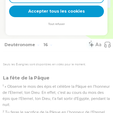
ton Dieu.
22
Tu le mangeras dans ta ville. La personne impure et la
Accepter tous les cookies
personne pure en mangeront l'une et l'autre, comme on
mange de la gazelle et du cerf.
Tout refuser
23
Seulement, tu ne mangeras pas son sang. Tu le verseras
sur la terre comme de l'eau.
Deutéronome
16
Seuls les Évangiles sont disponibles en vidéo pour le moment.
La fête de la Pâque
1
» Observe le mois des épis et célèbre la Pâque en l'honneur
de l'Eternel, ton Dieu. En effet, c'est au cours du mois des
épis que l'Eternel, ton Dieu, t'a fait sortir d'Egypte, pendant la
nuit.
2
Tu feras le sacrifice de la Pâque en l’honneur de l'Eternel,