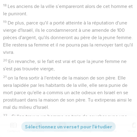
18
Les anciens de la ville s’empareront alors de cet homme et
le puniront.
19
De plus, parce qu'il a porté atteinte à la réputation d'une
vierge d'Israël, ils le condamneront à une amende de 100
pièces d'argent, qu'ils donneront au père de la jeune femme.
Elle restera sa femme et il ne pourra pas la renvoyer tant qu'il
vivra.
20
En revanche, si le fait est vrai et que la jeune femme ne
s'est pas trouvée vierge,
21
on la fera sortir à l'entrée de la maison de son père. Elle
sera lapidée par les habitants de la ville, elle sera punie de
mort parce qu'elle a commis un acte odieux en Israël en se
prostituant dans la maison de son père. Tu extirperas ainsi le
mal du milieu d'Israël.
22
» Si l'on trouve un homme en train de coucher avec une
femme mariée, ils mourront tous les deux : l'homme qui a
couché avec la femme, ainsi que la femme. Tu extirperas
Contenus
Versions
Commentaires
Strong
Dictionnaire