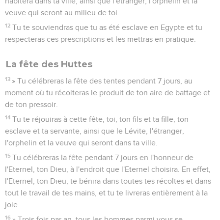
habitera dans ta ville, ainsi que l'étranger, l'orphelin et la
veuve qui seront au milieu de toi.
12
Tu te souviendras que tu as été esclave en Egypte et tu
respecteras ces prescriptions et les mettras en pratique.
La fête des Huttes
13
» Tu célébreras la fête des tentes pendant 7 jours, au
moment où tu récolteras le produit de ton aire de battage et
de ton pressoir.
14
Tu te réjouiras à cette fête, toi, ton fils et ta fille, ton
esclave et ta servante, ainsi que le Lévite, l'étranger,
l'orphelin et la veuve qui seront dans ta ville.
15
Tu célébreras la fête pendant 7 jours en l'honneur de
l'Eternel, ton Dieu, à l'endroit que l'Eternel choisira. En effet,
l'Eternel, ton Dieu, te bénira dans toutes tes récoltes et dans
tout le travail de tes mains, et tu te livreras entièrement à la
joie.
16
» Trois fois par an, tous les hommes parmi vous se