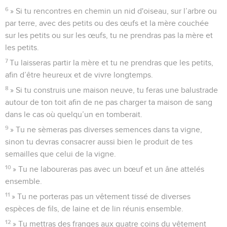
6
» Si tu rencontres en chemin un nid d'oiseau, sur l’arbre ou
par terre, avec des petits ou des œufs et la mère couchée
sur les petits ou sur les œufs, tu ne prendras pas la mère et
les petits.
7
Tu laisseras partir la mère et tu ne prendras que les petits,
afin d’être heureux et de vivre longtemps.
8
» Si tu construis une maison neuve, tu feras une balustrade
autour de ton toit afin de ne pas charger ta maison de sang
dans le cas où quelqu’un en tomberait.
9
» Tu ne sèmeras pas diverses semences dans ta vigne,
sinon tu devras consacrer aussi bien le produit de tes
semailles que celui de la vigne.
10
» Tu ne laboureras pas avec un bœuf et un âne attelés
ensemble.
11
» Tu ne porteras pas un vêtement tissé de diverses
espèces de fils, de laine et de lin réunis ensemble.
12
» Tu mettras des franges aux quatre coins du vêtement