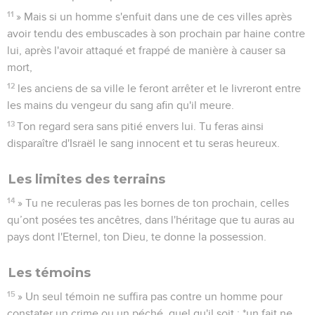
11
» Mais si un homme s'enfuit dans une de ces villes après
avoir tendu des embuscades à son prochain par haine contre
lui, après l'avoir attaqué et frappé de manière à causer sa
mort,
12
les anciens de sa ville le feront arrêter et le livreront entre
les mains du vengeur du sang afin qu'il meure.
13
Ton regard sera sans pitié envers lui. Tu feras ainsi
disparaître d'Israël le sang innocent et tu seras heureux.
Les limites des terrains
14
» Tu ne reculeras pas les bornes de ton prochain, celles
qu’ont posées tes ancêtres, dans l'héritage que tu auras au
pays dont l'Eternel, ton Dieu, te donne la possession.
Les témoins
15
» Un seul témoin ne suffira pas contre un homme pour
constater un crime ou un péché, quel qu'il soit ; *un fait ne