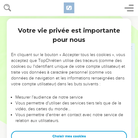
17
alors tu prendras un poinçon et tu lui perceras l'oreille
contre la porte. Ainsi il sera pour toujours ton esclave. Tu
feras de même pour ta servante.
Segond 21
18
Tu ne devras pas trouver difficile de le renvoyer libre de
Votre vie privée est importante
Deutéronome
15
chez toi, car il t'a servi 6 ans et il t’a rapporté le double d’un
pour nous
salarié. Alors l'Eternel, ton Dieu, te bénira dans tout ce que
tu feras.
En cliquant sur le bouton « Accepter tous les cookies », vous
acceptez que TopChrétien utilise des traceurs (comme des
Les premiers-nés des animaux
cookies ou l'identifiant unique de votre compte utilisateur) et
traite vos données à caractère personnel (comme vos
19
» Tu consacreras à l'Eternel, ton Dieu, tout premier-né
données de navigation et les informations renseignées dans
mâle qui naîtra dans ton gros et dans ton petit bétail. Tu ne
votre compte utilisateur) dans les buts suivants :
travailleras pas avec le premier-né de ton bœuf et tu ne
Mesurer l'audience de notre service
tondras pas le premier-né de tes brebis.
Vous permettre d'utiliser des services tiers tels que de la
20
Tu le mangeras chaque année avec ta famille devant
vidéo, des cartes du monde…
Vous permettre d'entrer en contact avec notre service de
l'Eternel, ton Dieu, à l'endroit qu'il choisira.
relation aux utilisateurs.
21
S'il a un défaut, s'il est boiteux, aveugle ou atteint d’une
tare quelconque, tu ne l'offriras pas en sacrifice à l'Eternel,
Choisir mes cookies