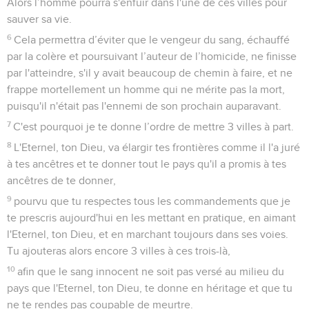
Alors l’homme pourra s'enfuir dans l'une de ces villes pour
sauver sa vie.
6
Cela permettra d’éviter que le vengeur du sang, échauffé
par la colère et poursuivant l’auteur de l’homicide, ne finisse
par l'atteindre, s'il y avait beaucoup de chemin à faire, et ne
frappe mortellement un homme qui ne mérite pas la mort,
puisqu'il n'était pas l'ennemi de son prochain auparavant.
7
C'est pourquoi je te donne l’ordre de mettre 3 villes à part.
8
L'Eternel, ton Dieu, va élargir tes frontières comme il l'a juré
à tes ancêtres et te donner tout le pays qu'il a promis à tes
ancêtres de te donner,
9
pourvu que tu respectes tous les commandements que je
te prescris aujourd'hui en les mettant en pratique, en aimant
l'Eternel, ton Dieu, et en marchant toujours dans ses voies.
Tu ajouteras alors encore 3 villes à ces trois-là,
10
afin que le sang innocent ne soit pas versé au milieu du
pays que l'Eternel, ton Dieu, te donne en héritage et que tu
ne te rendes pas coupable de meurtre.