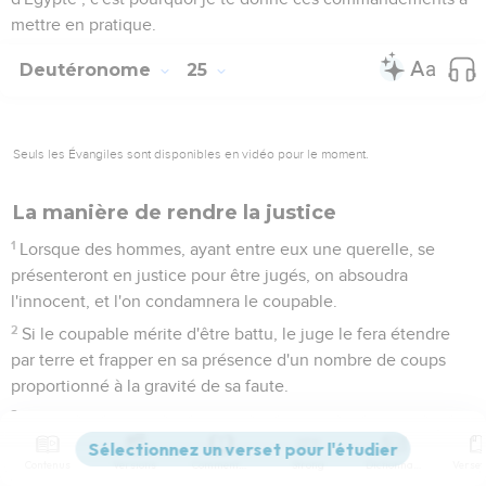
mettre en pratique.
Deutéronome
25
Seuls les Évangiles sont disponibles en vidéo pour le moment.
La manière de rendre la justice
1
Lorsque des hommes, ayant entre eux une querelle, se
présenteront en justice pour être jugés, on absoudra
l'innocent, et l'on condamnera le coupable.
2
Si le coupable mérite d'être battu, le juge le fera étendre
par terre et frapper en sa présence d'un nombre de coups
proportionné à la gravité de sa faute.
3
Il ne lui fera pas donner plus de quarante coups, de peur
que, si l'on continuait à le frapper en allant beaucoup au
Contenus
Versions
Commentaires
Strong
Dictionnaire
delà, ton frère ne fût avili à tes yeux.