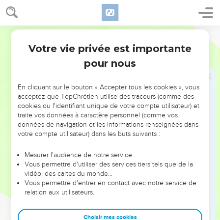
et les devins ; mais à toi, l'Éternel, ton Dieu, ne le permet
pas.
15
L'Éternel, ton Dieu, te suscitera du milieu de toi, d'entre
Segond 1910
tes frères, un prophète comme moi : vous l'écouterez !
Votre vie privée est importante
Deutéronome
18
16
Il répondra ainsi à la demande que tu fis à l'Éternel, ton
pour nous
Dieu, à Horeb, le jour de l'assemblée, quand tu disais : Que
je n'entende plus la voix de l'Éternel, mon Dieu, et que je ne
En cliquant sur le bouton « Accepter tous les cookies », vous
voie plus ce grand feu, afin de ne pas mourir.
acceptez que TopChrétien utilise des traceurs (comme des
17
cookies ou l'identifiant unique de votre compte utilisateur) et
L'Éternel me dit : Ce qu'il ont dit est bien.
traite vos données à caractère personnel (comme vos
18
Je leur susciterai du milieu de leurs frères un prophète
données de navigation et les informations renseignées dans
comme toi, je mettrai mes paroles dans sa bouche, et il leur
votre compte utilisateur) dans les buts suivants :
dira tout ce que je lui commanderai.
Mesurer l'audience de notre service
19
Et si quelqu'un n'écoute pas mes paroles qu'il dira en mon
Vous permettre d'utiliser des services tiers tels que de la
nom, c'est moi qui lui en demanderai compte.
vidéo, des cartes du monde…
Vous permettre d'entrer en contact avec notre service de
20
Mais le prophète qui aura l'audace de dire en mon nom
relation aux utilisateurs.
une parole que je ne lui aurai point commandé de dire, ou
qui parlera au nom d'autres dieux, ce prophète-là sera puni
Choisir mes cookies