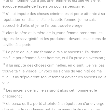
Si un homme, qui a pris une femme et est allé vers elle,
éprouve ensuite de l'aversion pour sa personne,
14
s'il lui impute des choses criminelles et porte atteinte à sa
réputation, en disant : J'ai pris cette femme, je me suis
approché d'elle, et je ne l'ai pas trouvée vierge, -
15
alors le père et la mère de la jeune femme prendront les
signes de sa virginité et les produiront devant les anciens de
la ville, à la porte.
16
Le père de la jeune femme dira aux anciens : J'ai donné
ma fille pour femme à cet homme, et il l'a prise en aversion ;
17
il lui impute des choses criminelles, en disant : Je n'ai pas
trouvé ta fille vierge. Or voici les signes de virginité de ma
fille. Et ils déploieront son vêtement devant les anciens de la
ville.
18
Les anciens de la ville saisiront alors cet homme et le
châtieront ;
19
et, parce qu'il a porté atteinte à la réputation d'une vierge
d'Israël, ils le condamneront à une amende de cent sicles