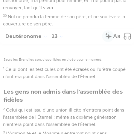
déshonorée, il la prendra pour femme, et il ne pourra pas la
renvoyer, tant qu'il vivra.
30
Nul ne prendra la femme de son père, et ne soulèvera la
couverture de son père.
Deutéronome
23
Seuls les Évangiles sont disponibles en vidéo pour le moment.
1
Celui dont les testicules ont été écrasés ou l'urètre coupé
n'entrera point dans l'assemblée de l'Éternel.
Les gens non admis dans l'assemblée des
fidèles
2
Celui qui est issu d'une union illicite n'entrera point dans
l'assemblée de l'Éternel ; même sa dixième génération
n'entrera point dans l'assemblée de l'Éternel.
3
L'Ammonite et le Moabite n'entreront point dans