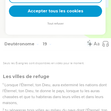
de mort.
21
Peut-être diras-tu dans ton coeur : Comment connaîtrons-
Accepter tous les cookies
nous la parole que l'Éternel n'aura point dite ?
22
Quand ce que dira le prophète n'aura pas lieu et n'arrivera
Tout refuser
pas, ce sera une parole que l'Éternel n'aura point dite. C'est
par audace que le prophète l'aura dite : n'aie pas peur de lui.
Deutéronome
19
Seuls les Évangiles sont disponibles en vidéo pour le moment.
Les villes de refuge
1
Lorsque l'Éternel, ton Dieu, aura exterminé les nations dont
l'Éternel, ton Dieu, te donne le pays, lorsque tu les auras
chassées et que tu habiteras dans leurs villes et dans leurs
maisons,
2
tu sépareras trois villes au milieu du pays dont l'Éternel, ton