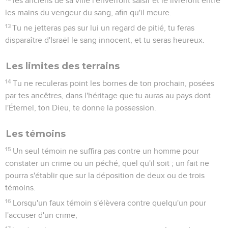
les anciens de sa ville l'enverront saisir et le livreront entre
les mains du vengeur du sang, afin qu'il meure.
13
Tu ne jetteras pas sur lui un regard de pitié, tu feras
disparaître d'Israël le sang innocent, et tu seras heureux.
Les limites des terrains
14
Tu ne reculeras point les bornes de ton prochain, posées
par tes ancêtres, dans l'héritage que tu auras au pays dont
l'Éternel, ton Dieu, te donne la possession.
Les témoins
15
Un seul témoin ne suffira pas contre un homme pour
constater un crime ou un péché, quel qu'il soit ; un fait ne
pourra s'établir que sur la déposition de deux ou de trois
témoins.
16
Lorsqu'un faux témoin s'élèvera contre quelqu'un pour
l'accuser d'un crime,