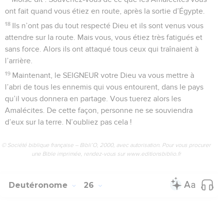
ont fait quand vous étiez en route, après la sortie d’Égypte.
18
Ils n’ont pas du tout respecté Dieu et ils sont venus vous
attendre sur la route. Mais vous, vous étiez très fatigués et
sans force. Alors ils ont attaqué tous ceux qui traînaient à
l’arrière.
19
Maintenant, le SEIGNEUR votre Dieu va vous mettre à
l’abri de tous les ennemis qui vous entourent, dans le pays
qu’il vous donnera en partage. Vous tuerez alors les
Amalécites. De cette façon, personne ne se souviendra
d’eux sur la terre. N’oubliez pas cela !
© Société biblique française – Bibli’O, 2000, avec autorisation. Pour vous procurer
une Bible imprimée, rendez-vous sur www.editionsbiblio.fr
Deutéronome
26