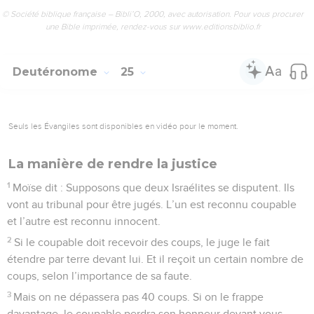
© Société biblique française – Bibli’O, 2000, avec autorisation. Pour vous procurer
une Bible imprimée, rendez-vous sur www.editionsbiblio.fr
Deutéronome
25
Seuls les Évangiles sont disponibles en vidéo pour le moment.
La manière de rendre la justice
1
Moïse dit : Supposons que deux Israélites se disputent. Ils
vont au tribunal pour être jugés. L’un est reconnu coupable
et l’autre est reconnu innocent.
2
Si le coupable doit recevoir des coups, le juge le fait
étendre par terre devant lui. Et il reçoit un certain nombre de
coups, selon l’importance de sa faute.
3
Mais on ne dépassera pas 40 coups. Si on le frappe
davantage, le coupable perdra son honneur devant vous.