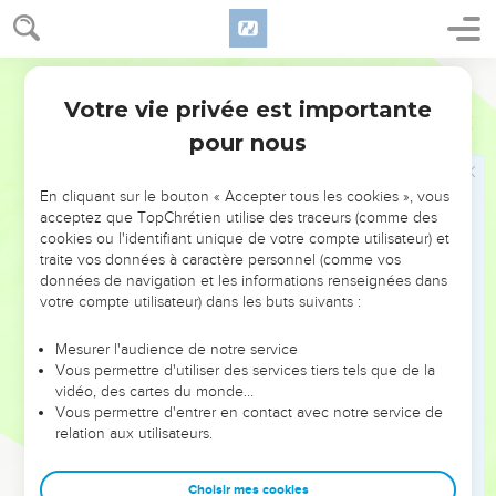
dans tout ce que vous entreprendrez.
Parole de Vie
Les vœux
Votre vie privée est importante
Deutéronome
23
22
Moïse dit : Si vous faites le vœu de donner quelque chose
pour nous
au SEIGNEUR votre Dieu, apportez votre offrande sans
retard. Sinon, le SEIGNEUR devra vous la réclamer, et vous
aurez commis un péché.
En cliquant sur le bouton « Accepter tous les cookies », vous
acceptez que TopChrétien utilise des traceurs (comme des
23
Si vous ne faites pas de vœu, il n’y a pas de péché.
cookies ou l'identifiant unique de votre compte utilisateur) et
24
traite vos données à caractère personnel (comme vos
Mais si vous prononcez un vœu en toute liberté envers le
données de navigation et les informations renseignées dans
SEIGNEUR votre Dieu, efforcez-vous de réaliser ce que votre
votre compte utilisateur) dans les buts suivants :
bouche a promis.
Mesurer l'audience de notre service
Le droit de cueillir quelques fruits
Vous permettre d'utiliser des services tiers tels que de la
vidéo, des cartes du monde…
25
Moïse dit : Si vous traversez une vigne qui n’est pas à
Vous permettre d'entrer en contact avec notre service de
relation aux utilisateurs.
vous, vous pouvez manger autant de raisin que vous voulez.
Mais vous ne devez pas en emporter dans votre panier.
Choisir mes cookies
26
Si vous traversez des champs de blé qui ne sont pas à