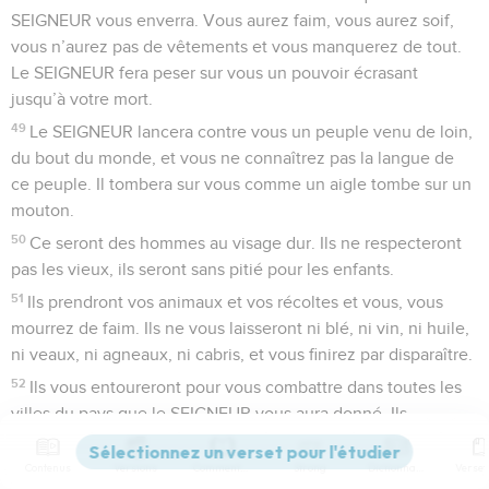
SEIGNEUR vous enverra. Vous aurez faim, vous aurez soif,
vous n’aurez pas de vêtements et vous manquerez de tout.
Le SEIGNEUR fera peser sur vous un pouvoir écrasant
jusqu’à votre mort.
49
Le SEIGNEUR lancera contre vous un peuple venu de loin,
du bout du monde, et vous ne connaîtrez pas la langue de
ce peuple. Il tombera sur vous comme un aigle tombe sur un
mouton.
50
Ce seront des hommes au visage dur. Ils ne respecteront
pas les vieux, ils seront sans pitié pour les enfants.
51
Ils prendront vos animaux et vos récoltes et vous, vous
mourrez de faim. Ils ne vous laisseront ni blé, ni vin, ni huile,
ni veaux, ni agneaux, ni cabris, et vous finirez par disparaître.
52
Ils vous entoureront pour vous combattre dans toutes les
villes du pays que le SEIGNEUR vous aura donné. Ils
lutteront contre vous jusqu’à la destruction des grands murs
de défense derrière lesquels vous vous croirez à l’abri.
Contenus
Versions
Commentaires
Strong
Dictionnaire