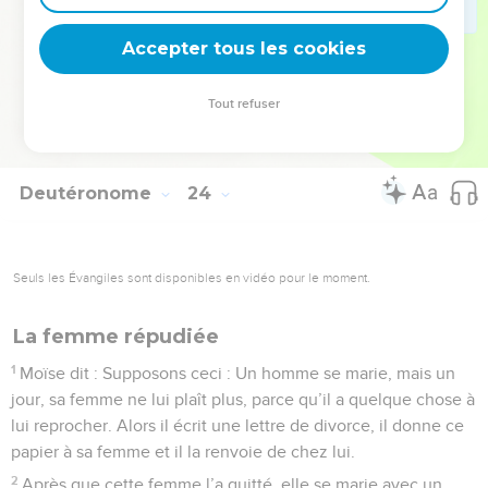
vous, vous pouvez arracher des épis à la main, mais vous ne
Accepter tous les cookies
devez pas les couper avec une faucille.
© Société biblique française – Bibli’O, 2000, avec autorisation. Pour vous procurer
Tout refuser
une Bible imprimée, rendez-vous sur www.editionsbiblio.fr
Deutéronome
24
Seuls les Évangiles sont disponibles en vidéo pour le moment.
La femme répudiée
1
Moïse dit : Supposons ceci : Un homme se marie, mais un
jour, sa femme ne lui plaît plus, parce qu’il a quelque chose à
lui reprocher. Alors il écrit une lettre de divorce, il donne ce
papier à sa femme et il la renvoie de chez lui.
2
Après que cette femme l’a quitté, elle se marie avec un