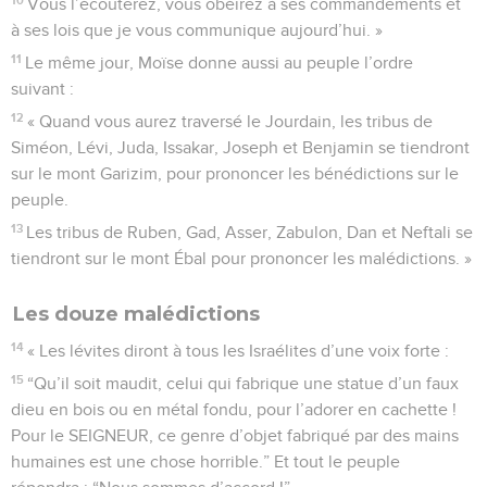
Vous l’écouterez, vous obéirez à ses commandements et
à ses lois que je vous communique aujourd’hui. »
11
Le même jour, Moïse donne aussi au peuple l’ordre
suivant :
12
« Quand vous aurez traversé le Jourdain, les tribus de
Siméon, Lévi, Juda, Issakar, Joseph et Benjamin se tiendront
sur le mont Garizim, pour prononcer les bénédictions sur le
peuple.
13
Les tribus de Ruben, Gad, Asser, Zabulon, Dan et Neftali se
tiendront sur le mont Ébal pour prononcer les malédictions. »
Les douze malédictions
14
« Les lévites diront à tous les Israélites d’une voix forte :
15
“Qu’il soit maudit, celui qui fabrique une statue d’un faux
dieu en bois ou en métal fondu, pour l’adorer en cachette !
Pour le SEIGNEUR, ce genre d’objet fabriqué par des mains
humaines est une chose horrible.” Et tout le peuple