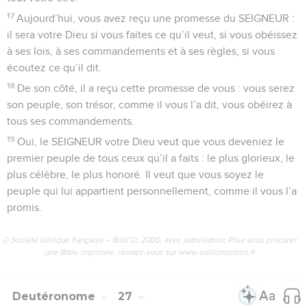
17
Aujourd’hui, vous avez reçu une promesse du SEIGNEUR :
il sera votre Dieu si vous faites ce qu’il veut, si vous obéissez
à ses lois, à ses commandements et à ses règles, si vous
écoutez ce qu’il dit.
18
De son côté, il a reçu cette promesse de vous : vous serez
son peuple, son trésor, comme il vous l’a dit, vous obéirez à
tous ses commandements.
19
Oui, le SEIGNEUR votre Dieu veut que vous deveniez le
premier peuple de tous ceux qu’il a faits : le plus glorieux, le
plus célèbre, le plus honoré. Il veut que vous soyez le
peuple qui lui appartient personnellement, comme il vous l’a
promis.
© Société biblique française – Bibli’O, 2000, avec autorisation. Pour vous procurer
une Bible imprimée, rendez-vous sur www.editionsbiblio.fr
Deutéronome
27