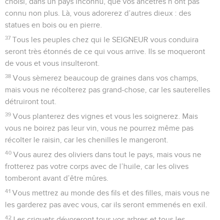
choisi, dans un pays inconnu, que vos ancêtres n’ont pas
connu non plus. Là, vous adorerez d’autres dieux : des
statues en bois ou en pierre.
37
Tous les peuples chez qui le SEIGNEUR vous conduira
seront très étonnés de ce qui vous arrive. Ils se moqueront
de vous et vous insulteront.
38
Vous sèmerez beaucoup de graines dans vos champs,
mais vous ne récolterez pas grand-chose, car les sauterelles
détruiront tout.
39
Vous planterez des vignes et vous les soignerez. Mais
vous ne boirez pas leur vin, vous ne pourrez même pas
récolter le raisin, car les chenilles le mangeront.
40
Vous aurez des oliviers dans tout le pays, mais vous ne
frotterez pas votre corps avec de l’huile, car les olives
tomberont avant d’être mûres.
41
Vous mettrez au monde des fils et des filles, mais vous ne
les garderez pas avec vous, car ils seront emmenés en exil.
42
Les criquets dévoreront tous vos arbres et tous les