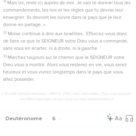
31
Mais toi, reste ici auprès de moi. Je vais te donner tous les
commandements, les lois et les règles que tu devras leur
enseigner. Ils devront les suivre dans le pays que je leur
donne en partage. »
32
Moïse continue à dire aux Israélites : Efforcez-vous donc
de faire ce que le SEIGNEUR votre Dieu vous a commandé,
sans vous en écarter, ni à droite, ni à gauche.
33
Marchez toujours sur le chemin que le SEIGNEUR votre
Dieu vous a montré. Alors vous resterez en vie, vous serez
heureux et vous vivrez longtemps dans le pays que vous
allez posséder.
© Société biblique française – Bibli’O, 2000, avec autorisation. Pour vous procurer
une Bible imprimée, rendez-vous sur www.editionsbiblio.fr
Deutéronome
6