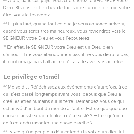
Alors, dans ces pays, vous chercherez le SEIGNEUR votre
Dieu. Si vous le cherchez de tout votre cœur et de tout votre
être, vous le trouverez.
30
Et plus tard, quand tout ce que je vous annonce arrivera,
quand vous serez très malheureux, vous reviendrez vers le
SEIGNEUR votre Dieu et vous l’écouterez.
31
En effet, le SEIGNEUR votre Dieu est un Dieu plein
d’amour. Il ne vous abandonnera pas, il ne vous détruira pas,
il n’oubliera jamais l’alliance qu’il a faite avec vos ancêtres.
Le privilège d'Israël
32
Moïse dit : Réfléchissez aux événements d’autrefois, à ce
qui s’est passé longtemps avant vous, depuis que Dieu a
créé les êtres humains sur la terre. Demandez-vous ce qui
est arrivé d’un bout du monde à l’autre. Est-ce que quelque
chose d’aussi extraordinaire a déjà existé ? Est-ce qu’on a
déjà entendu raconter une chose pareille ?
33
Est-ce qu’un peuple a déjà entendu la voix d’un dieu lui