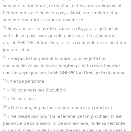
servante, ni ton bœuf, ni ton âne, ni tes autres animaux, ni
l’étranger installé dans ton pays. Ainsi, ton serviteur et ta
servante pourront se reposer comme toi.
15
Souviens-toi : tu as été esclave en Égypte, et je t’ai fait
sortir de ce pays avec grande puissance. C’est pourquoi,
moi, le SEIGNEUR ton Dieu, je t’ai commandé de respecter le
jour du sabbat.
16
« Respecte ton père et ta mère, comme je te l’ai
commandé. Ainsi, tu vivras longtemps et tu seras heureux
dans le pays que moi, le SEIGNEUR ton Dieu, je te donnerai.
17
« Ne tue personne.
18
« Ne commets pas d’adultère.
19
« Ne vole pas.
20
« Ne témoigne pas faussement contre ton prochain.
21
« Ne désire pas pour toi la femme de ton prochain. N’aie
pas envie de sa maison, ni de son esclave, ni de sa servante,
ni de son bœuf, ni de son âne. Ne désire rien de ce qui est à