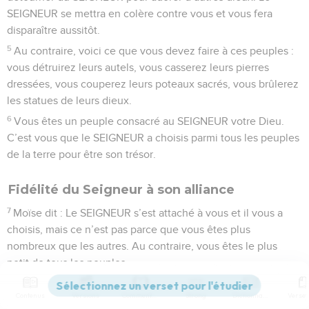
SEIGNEUR se mettra en colère contre vous et vous fera
disparaître aussitôt.
5
Au contraire, voici ce que vous devez faire à ces peuples :
vous détruirez leurs autels, vous casserez leurs pierres
dressées, vous couperez leurs poteaux sacrés, vous brûlerez
les statues de leurs dieux.
6
Vous êtes un peuple consacré au SEIGNEUR votre Dieu.
C’est vous que le SEIGNEUR a choisis parmi tous les peuples
de la terre pour être son trésor.
Fidélité du Seigneur à son alliance
7
Moïse dit : Le SEIGNEUR s’est attaché à vous et il vous a
choisis, mais ce n’est pas parce que vous êtes plus
nombreux que les autres. Au contraire, vous êtes le plus
petit de tous les peuples.
8
Mais le SEIGNEUR vous aime et il a fait ce qu’il avait juré à
Contenus
Versions
Commentaires
Strong
Dictionnaire
vos ancêtres. C’est pourquoi par sa grande puissance, il vous