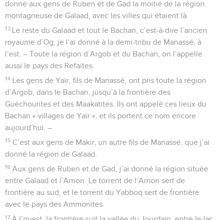
donné aux gens de Ruben et de Gad la moitié de la région
montagneuse de Galaad, avec les villes qui étaient là.
13
Le reste du Galaad et tout le Bachan, c’est-à-dire l’ancien
royaume d’Og, je l’ai donné à la demi-tribu de Manassé, à
l’est. – Toute la région d’Argob et du Bachan, on l’appelle
aussi le pays des Refaïtes.
14
Les gens de Yaïr, fils de Manassé, ont pris toute la région
d’Argob, dans le Bachan, jusqu’à la frontière des
Guéchourites et des Maakatites. Ils ont appelé ces lieux du
Bachan « villages de Yaïr », et ils portent ce nom encore
aujourd’hui. –
15
C’est aux gens de Makir, un autre fils de Manassé, que j’ai
donné la région de Galaad.
16
Aux gens de Ruben et de Gad, j’ai donné la région située
entre Galaad et l’Arnon. Le torrent de l’Arnon sert de
frontière au sud, et le torrent du Yabboq sert de frontière
avec le pays des Ammonites.
17
À l’ouest, la frontière suit la vallée du Jourdain, entre le lac