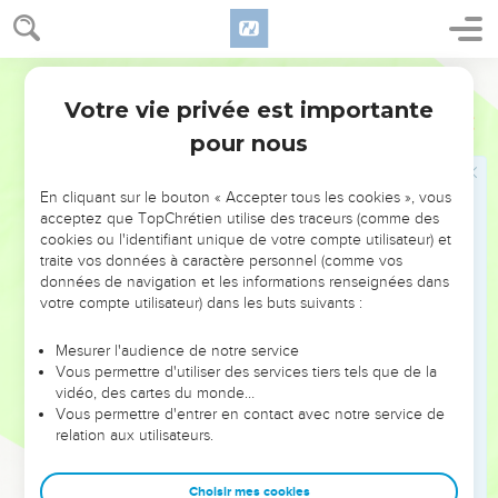
prendre possession de son pays. »
32
Sihon et toute son armée sont venus à notre rencontre
pour nous attaquer à Yahas.
Parole de Vie
33
Le SEIGNEUR notre Dieu nous a donné la victoire : nous
Votre vie privée est importante
Deutéronome
2
l’avons battu, lui, ses fils et toute son armée.
pour nous
34
Tout de suite après, nous avons pris toutes ses villes. À
cause du SEIGNEUR, nous les avons complètement
En cliquant sur le bouton « Accepter tous les cookies », vous
détruites, et nous avons tué les hommes, les femmes et les
acceptez que TopChrétien utilise des traceurs (comme des
enfants. Nous n’avons laissé personne en vie.
cookies ou l'identifiant unique de votre compte utilisateur) et
traite vos données à caractère personnel (comme vos
35
Nous avons seulement gardé comme richesses de guerre
données de navigation et les informations renseignées dans
les animaux et les biens trouvés dans les villes que nous
votre compte utilisateur) dans les buts suivants :
avons prises.
Mesurer l'audience de notre service
36
Aucune ville n’a pu nous résister, depuis la ville d’Aroër
Vous permettre d'utiliser des services tiers tels que de la
sur le torrent de l’Arnon, depuis l’autre ville dans la même
vidéo, des cartes du monde…
vallée, jusqu’au pays de Galaad. Le SEIGNEUR notre Dieu
Vous permettre d'entrer en contact avec notre service de
relation aux utilisateurs.
nous a livré toutes ces villes.
37
Mais nous avons laissé le pays des Ammonites, c’est-à-dire
Choisir mes cookies
toute la région située au bord du torrent du Yabboq, et aussi