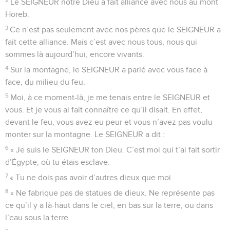
Le SEIGNEUR notre Dieu a fait alliance avec nous au mont
Horeb.
3
Ce n’est pas seulement avec nos pères que le SEIGNEUR a
fait cette alliance. Mais c’est avec nous tous, nous qui
sommes là aujourd’hui, encore vivants.
4
Sur la montagne, le SEIGNEUR a parlé avec vous face à
face, du milieu du feu.
5
Moi, à ce moment-là, je me tenais entre le SEIGNEUR et
vous. Et je vous ai fait connaître ce qu’il disait. En effet,
devant le feu, vous avez eu peur et vous n’avez pas voulu
monter sur la montagne. Le SEIGNEUR a dit :
6
« Je suis le SEIGNEUR ton Dieu. C’est moi qui t’ai fait sortir
d’Égypte, où tu étais esclave.
7
« Tu ne dois pas avoir d’autres dieux que moi.
8
« Ne fabrique pas de statues de dieux. Ne représente pas
ce qu’il y a là-haut dans le ciel, en bas sur la terre, ou dans
l’eau sous la terre.