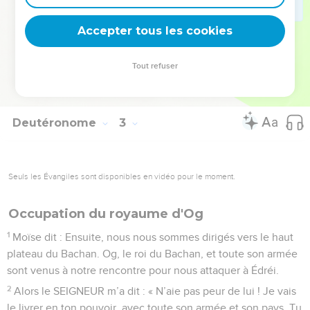
les villes dans la région montagneuse, avec tous les lieux
Accepter tous les cookies
que le SEIGNEUR nous avait interdit d’attaquer.
© Société biblique française – Bibli’O, 2000, avec autorisation. Pour vous procurer
Tout refuser
une Bible imprimée, rendez-vous sur www.editionsbiblio.fr
Deutéronome
3
Seuls les Évangiles sont disponibles en vidéo pour le moment.
Occupation du royaume d'Og
1
Moïse dit : Ensuite, nous nous sommes dirigés vers le haut
plateau du Bachan. Og, le roi du Bachan, et toute son armée
sont venus à notre rencontre pour nous attaquer à Édréi.
2
Alors le SEIGNEUR m’a dit : « N’aie pas peur de lui ! Je vais
le livrer en ton pouvoir, avec toute son armée et son pays. Tu