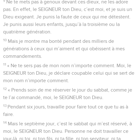
9
Ne te mets pas à genoux devant ces dieux, ne les adore
pas. En effet, le SEIGNEUR ton Dieu, c’est moi, et je suis un
Dieu exigeant. Je punis la faute de ceux qui me détestent.
Je punis aussi leurs enfants, jusqu’à la troisième ou la
quatrième génération.
10
Mais je montre ma bonté pendant des milliers de
générations à ceux qui m’aiment et qui obéissent à mes
commandements.
11
« Ne te sers pas de mon nom n’importe comment. Moi, le
SEIGNEUR ton Dieu, je déclare coupable celui qui se sert de
mon nom n’importe comment.
12
« Prends soin de me réserver le jour du sabbat, comme je
te l’ai commandé, moi, le SEIGNEUR ton Dieu.
13
Pendant six jours, travaille pour faire tout ce que tu as à
faire.
14
Mais le septième jour, c’est le sabbat qui m’est réservé, à
moi, le SEIGNEUR ton Dieu. Personne ne doit travailler ce
jour-là, ni toi, ni ton fils, ni ta fille, ni ton serviteur, ni ta