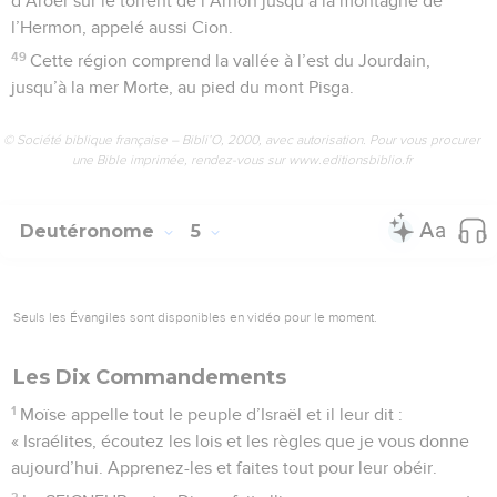
d’Aroër sur le torrent de l’Arnon jusqu’à la montagne de
l’Hermon, appelé aussi Cion.
49
Cette région comprend la vallée à l’est du Jourdain,
jusqu’à la mer Morte, au pied du mont Pisga.
© Société biblique française – Bibli’O, 2000, avec autorisation. Pour vous procurer
une Bible imprimée, rendez-vous sur www.editionsbiblio.fr
Deutéronome
5
Seuls les Évangiles sont disponibles en vidéo pour le moment.
Les Dix Commandements
1
Moïse appelle tout le peuple d’Israël et il leur dit :
« Israélites, écoutez les lois et les règles que je vous donne
aujourd’hui. Apprenez-les et faites tout pour leur obéir.
2