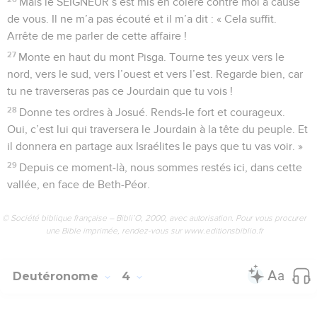
Mais le SEIGNEUR s’est mis en colère contre moi à cause
de vous. Il ne m’a pas écouté et il m’a dit : « Cela suffit.
Arrête de me parler de cette affaire !
27
Monte en haut du mont Pisga. Tourne tes yeux vers le
nord, vers le sud, vers l’ouest et vers l’est. Regarde bien, car
tu ne traverseras pas ce Jourdain que tu vois !
28
Donne tes ordres à Josué. Rends-le fort et courageux.
Oui, c’est lui qui traversera le Jourdain à la tête du peuple. Et
il donnera en partage aux Israélites le pays que tu vas voir. »
29
Depuis ce moment-là, nous sommes restés ici, dans cette
vallée, en face de Beth-Péor.
© Société biblique française – Bibli’O, 2000, avec autorisation. Pour vous procurer
une Bible imprimée, rendez-vous sur www.editionsbiblio.fr
Deutéronome
4