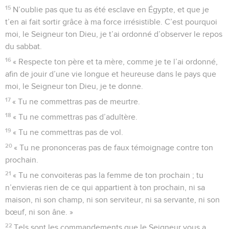
15
N’oublie pas que tu as été esclave en Égypte, et que je
t’en ai fait sortir grâce à ma force irrésistible. C’est pourquoi
moi, le Seigneur ton Dieu, je t’ai ordonné d’observer le repos
du sabbat.
16
« Respecte ton père et ta mère, comme je te l’ai ordonné,
afin de jouir d’une vie longue et heureuse dans le pays que
moi, le Seigneur ton Dieu, je te donne.
17
« Tu ne commettras pas de meurtre.
18
« Tu ne commettras pas d’adultère.
19
« Tu ne commettras pas de vol.
20
« Tu ne prononceras pas de faux témoignage contre ton
prochain.
21
« Tu ne convoiteras pas la femme de ton prochain ; tu
n’envieras rien de ce qui appartient à ton prochain, ni sa
maison, ni son champ, ni son serviteur, ni sa servante, ni son
bœuf, ni son âne. »
22
Tels sont les commandements que le Seigneur vous a