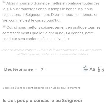
24
Alors il nous a ordonné de mettre en pratique toutes ces
lois. Nous trouverons en tout temps le bonheur si nous
respectons le Seigneur notre Dieu ; il nous maintiendra en
vie, comme c’est le cas aujourd’hui.
25
Oui, si nous mettons soigneusement en pratique tous les
commandements que le Seigneur nous a donnés, notre
conduite sera conforme à ce qu’il veut. »
© Société biblique française – Bibli’O, 1997, avec autorisation. Pour vous procurer
une Bible imprimée, rendez-vous sur www.editionsbiblio.fr
Deutéronome
7
Seuls les Évangiles sont disponibles en vidéo pour le moment.
Israël, peuple consacré au Seigneur