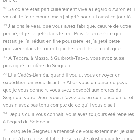
20
Sa colère était particulièrement vive à l’égard d’Aaron et il
voulait le faire mourir, mais j’ai prié pour lui aussi ce jour-là.
21
J’ai pris le veau que vous aviez fabriqué, œuvre de votre
péché, et je l’ai jeté dans le feu. Puis j’ai écrasé ce qui
restait, je l’ai réduit en fine poussière, et j’ai jeté cette
poussière dans le torrent qui descend de la montagne.
22
A Tabéra, à Massa, à Quibroth-Taava, vous avez aussi
provoqué la colère du Seigneur.
23
Et à Cadès-Barnéa, quand il voulut vous envoyer en
expédition en vous disant : « Allez vous emparer du pays
que je vous donne », vous avez désobéi aux ordres du
Seigneur votre Dieu. Vous n’avez pas eu confiance en lui et
vous n’avez pas tenu compte de ce qu’il vous disait.
24
Depuis qu’il vous connaît, vous avez toujours été rebelles
à l’égard du Seigneur.
25
Lorsque le Seigneur a menacé de vous exterminer, je suis
tombé à terre devant lui et je suis resté ainsi quarante jours