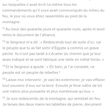
sur lesquelles il avait écrit lui-même tous les
commandements qu’il vous avait communiqués du milieu du
feu, le jour où vous étiez rassemblés au pied de la
montagne.
11
Au bout des quarante jours et quarante nuits, après m’avoir
remis le document de l’alliance,
12
le Seigneur m’a dit : « Redescends tout de suite d’ici, car
le peuple que tu as fait sortir d’Égypte a commis un grave
péché. Ils n’ont pas tardé à s’écarter du chemin que je leur
avais indiqué et se sont fabriqué une idole en métal fondu. »
13
Et le Seigneur a ajouté : « Eh bien, je l’ai constaté, ce
peuple est un peuple de rebelles !
14
Laisse-moi intervenir : je vais les exterminer, je vais effacer
tout souvenir d’eux sur la terre. Ensuite je ferai naître de toi
une nation plus puissante et plus nombreuse qu’eux. »
15
Je suis redescendu de la montagne, qui semblait en feu.
Je tenais des deux mains les tablettes de pierre, document