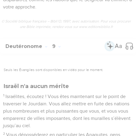
votre approche.
© Société biblique française – Bibli’O, 1997, avec autorisation. Pour vous procurer
une Bible imprimée, rendez-vous sur www.editionsbiblio.fr
Deutéronome
9
Seuls les Évangiles sont disponibles en vidéo pour le moment.
Israël n'a aucun mérite
1
Israélites, écoutez ! Vous êtes maintenant sur le point de
traverser le Jourdain. Vous allez mettre en fuite des nations
plus nombreuses et plus puissantes que vous, et vous vous
emparerez de villes imposantes, dont les murailles s’élèvent
jusqu’au ciel.
2
Vous déposséderez en particulier les Anaquites, gens