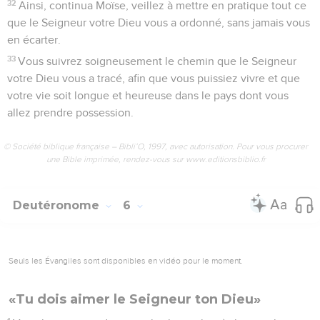
32
Ainsi, continua Moïse, veillez à mettre en pratique tout ce
que le Seigneur votre Dieu vous a ordonné, sans jamais vous
en écarter.
33
Vous suivrez soigneusement le chemin que le Seigneur
votre Dieu vous a tracé, afin que vous puissiez vivre et que
votre vie soit longue et heureuse dans le pays dont vous
allez prendre possession.
© Société biblique française – Bibli’O, 1997, avec autorisation. Pour vous procurer
une Bible imprimée, rendez-vous sur www.editionsbiblio.fr
Deutéronome
6
Seuls les Évangiles sont disponibles en vidéo pour le moment.
«Tu dois aimer le Seigneur ton Dieu»