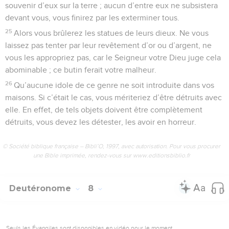
souvenir d’eux sur la terre ; aucun d’entre eux ne subsistera
devant vous, vous finirez par les exterminer tous.
25
Alors vous brûlerez les statues de leurs dieux. Ne vous
laissez pas tenter par leur revêtement d’or ou d’argent, ne
vous les appropriez pas, car le Seigneur votre Dieu juge cela
abominable ; ce butin ferait votre malheur.
26
Qu’aucune idole de ce genre ne soit introduite dans vos
maisons. Si c’était le cas, vous mériteriez d’être détruits avec
elle. En effet, de tels objets doivent être complètement
détruits, vous devez les détester, les avoir en horreur.
© Société biblique française – Bibli’O, 1997, avec autorisation. Pour vous procurer
une Bible imprimée, rendez-vous sur www.editionsbiblio.fr
Deutéronome
8
Seuls les Évangiles sont disponibles en vidéo pour le moment.