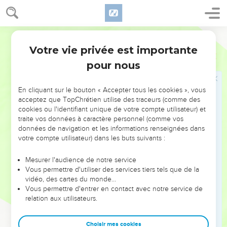
les gens de Ruben, ainsi que Ramoth, en Galaad, pour les
gens de Gad, et Golan, dans le Bachan, pour les gens de
Français Courant
Manassé.
Votre vie privée est importante
Deutéronome
4
DEUXIÈME DISCOURS DE MOÏSE
pour nous
44
Voici la loi de Dieu que Moïse transmit aux Israélites.
En cliquant sur le bouton « Accepter tous les cookies », vous
45
Il leur en communiqua les exigences, les dispositions et
acceptez que TopChrétien utilise des traceurs (comme des
les règles, après qu’ils eurent quitté l’Égypte.
cookies ou l'identifiant unique de votre compte utilisateur) et
traite vos données à caractère personnel (comme vos
46
Ils se trouvaient alors à l’est du Jourdain, dans la vallée
données de navigation et les informations renseignées dans
située en face de Beth-Péor, au pays de Sihon, roi des
votre compte utilisateur) dans les buts suivants :
Amorites. Sihon résidait à Hèchebon, mais Moïse et les
Israélites l’avaient vaincu, après leur sortie d’Égypte,
Mesurer l'audience de notre service
Vous permettre d'utiliser des services tiers tels que de la
47
et s’étaient emparés de son pays, de même que du pays
vidéo, des cartes du monde…
d’Og, roi du Bachan. – Ces deux rois amorites régnaient à
Vous permettre d'entrer en contact avec notre service de
l’est du Jourdain. –
relation aux utilisateurs.
48
Les Israélites occupèrent ainsi la région qui s’étend
d’Aroër sur l’Arnon au mont Hermon, appelé aussi Cion,
Choisir mes cookies