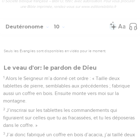
© Société biblique française – Bibli’O, 1997, avec autorisation. Pour vous procurer
une Bible imprimée, rendez-vous sur www.editionsbiblio.fr
Deutéronome
10
Seuls les Évangiles sont disponibles en vidéo pour le moment.
Le veau d'or: le pardon de Dieu
1
Alors le Seigneur m’a donné cet ordre : « Taille deux
tablettes de pierre, semblables aux précédentes ; fabrique
aussi un coffre en bois. Ensuite monte vers moi sur la
montagne.
2
J’inscrirai sur les tablettes les commandements qui
figuraient sur celles que tu as fracassées, et tu les déposeras
dans le coffre. »
3
J’ai donc fabriqué un coffre en bois d’acacia, j’ai taillé deux