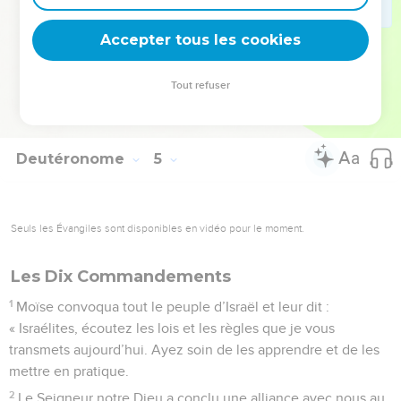
49
région qui englobe la partie orientale de la vallée du
Accepter tous les cookies
Jourdain, jusqu’à la mer Morte, au pied du mont Pisga.
© Société biblique française – Bibli’O, 1997, avec autorisation. Pour vous procurer
Tout refuser
une Bible imprimée, rendez-vous sur www.editionsbiblio.fr
Deutéronome
5
Seuls les Évangiles sont disponibles en vidéo pour le moment.
Les Dix Commandements
1
Moïse convoqua tout le peuple d’Israël et leur dit :
« Israélites, écoutez les lois et les règles que je vous
transmets aujourd’hui. Ayez soin de les apprendre et de les
mettre en pratique.
2
Le Seigneur notre Dieu a conclu une alliance avec nous au