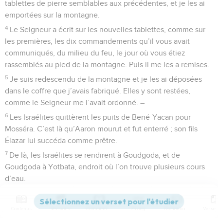
tablettes de pierre semblables aux précédentes, et je les ai
emportées sur la montagne.
4
Le Seigneur a écrit sur les nouvelles tablettes, comme sur
les premières, les dix commandements qu’il vous avait
communiqués, du milieu du feu, le jour où vous étiez
rassemblés au pied de la montagne. Puis il me les a remises.
5
Je suis redescendu de la montagne et je les ai déposées
dans le coffre que j’avais fabriqué. Elles y sont restées,
comme le Seigneur me l’avait ordonné. –
6
Les Israélites quittèrent les puits de Bené-Yacan pour
Mosséra. C’est là qu’Aaron mourut et fut enterré ; son fils
Élazar lui succéda comme prêtre.
7
De là, les Israélites se rendirent à Goudgoda, et de
Goudgoda à Yotbata, endroit où l’on trouve plusieurs cours
d’eau.
8
A cette époque, le Seigneur confia à la tribu de Lévi les
tâches particulières suivantes : porter le coffre de l’alliance
Contenus
Versions
Commentaires
Strong
Dictionnaire
du Seigneur, se tenir à la disposition du Seigneur pour le