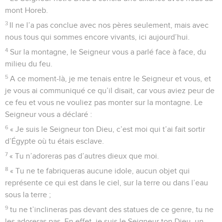
mont Horeb.
3
Il ne l’a pas conclue avec nos pères seulement, mais avec
nous tous qui sommes encore vivants, ici aujourd’hui.
4
Sur la montagne, le Seigneur vous a parlé face à face, du
milieu du feu.
5
A ce moment-là, je me tenais entre le Seigneur et vous, et
je vous ai communiqué ce qu’il disait, car vous aviez peur de
ce feu et vous ne vouliez pas monter sur la montagne. Le
Seigneur vous a déclaré :
6
« Je suis le Seigneur ton Dieu, c’est moi qui t’ai fait sortir
d’Égypte où tu étais esclave.
7
« Tu n’adoreras pas d’autres dieux que moi.
8
« Tu ne te fabriqueras aucune idole, aucun objet qui
représente ce qui est dans le ciel, sur la terre ou dans l’eau
sous la terre ;
9
tu ne t’inclineras pas devant des statues de ce genre, tu ne
les adoreras pas. En effet, je suis le Seigneur ton Dieu, un